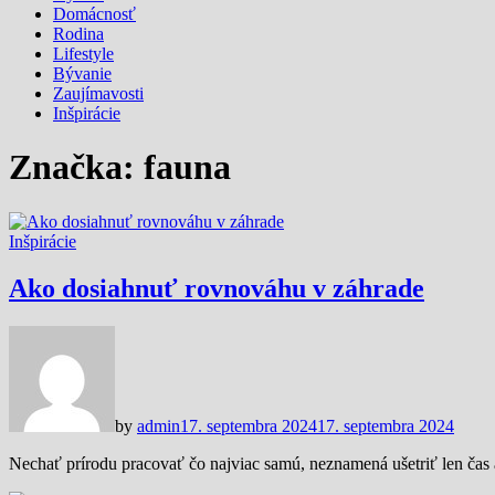
Domácnosť
Rodina
Lifestyle
Bývanie
Zaujímavosti
Inšpirácie
Značka:
fauna
Inšpirácie
Ako dosiahnuť rovnováhu v záhrade
by
admin
17. septembra 2024
17. septembra 2024
Nechať prírodu pracovať čo najviac samú, neznamená ušetriť len ča