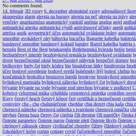
27. júla 2026
27. júla 2026
No comments found.
14. február
3D vzory
6. december
abstraktné vzory
adrenalínové špor
akupresúra
alarm
alergia na buruny
alergia na peľ
alergia na trávy
ale
venčeky
anaplazmóza
anatomický vankúš
anémia
angína
anjel
antiba
antistatická utierka
antistatická výplň
antivírusové účinky
apetít
apliká
artróza
aspik
asymetrický účes
automatické ovládanie brány
automati
smoothie
avokádový olej
bábovka
bacuľka
Baguette kabelka
bakteri
banánové smoothie
banánový koktail
banány
Barrel kabelka
batéria 
benzén
Best of the Best
betakarotén
Betlehemská hviezda
betón
betón
bezbariérový interiér
bezdotyková regulácia
bezdotykové ovládanie
b
dvere
bezpečnostné okná
bezpečnostný nábytok
bezpečný domov
be
bielkoviny
biely čaj
biely kódex
bio
bioaktívne látky
biodiverzia
biodi
účes
bodové osvetlenie
bodové svetlá
bohémsky štýl
bolesť chrbta
bo
končatinách
brokolica
bronzovo hnedá
broskyne
broskyňové smoothi
bylinková marináda
bylinková zálievka
bylinkový čaj
bylinkový dres
bývanie
bývanie na vode
bývanie pod strechou
bývanie v podkroví
C
koberce
celozrnná múka
celulitída
cementová omietka
centrálne osvet
šťavy
čerstvý hrach
čerstvý kôpor
čert
certifikát o bezpečnosti
certif
cestoviny
cha - cha
chalupárčenie
cheddar
chia dezert
chia kaša
chia 
chrenová nátierka
chrenová nátierka s tvarohom
chrenová omáčka
ch
intybus
čierna baza
čierny čaj
cigória
čili dresing
čili papričky
čínska 
čistenie parapetov
čistenie parou
čistenie pleti
čistenie škvŕn
čistenie 
citrónový zákusok
citrusy
civilizačné choroby
čižmy
článkový radiáto
čokoládový krém
corian
cottage
covid
čučoriedkové smoothie
čučori