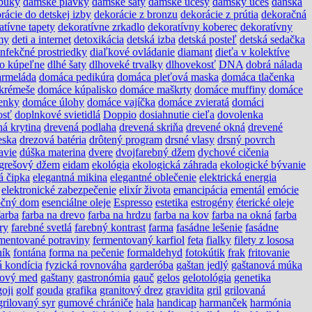
búky
dámske plavky
dámske šaty
dámske účesy
dámsky účes
dánska
rácie do detskej izby
dekorácie z bronzu
dekorácie z prútia
dekoračná
atívne tapety
dekoratívne zrkadlo
dekoratívny koberec
dekoratívny
my
deti a internet
detoxikácia
detská izba
detská posteľ
detská sedačka
infekčné prostriedky
diaľkové ovládanie
diamant
dieťa v kolektíve
do kúpeľne
dlhé šaty
dlhoveké trvalky
dlhovekosť
DNA
dobrá nálada
rmeláda
domáca pedikúra
domáca pleťová maska
domáca tlačenka
krémeše
domáce kúpalisko
domáce maškrty
domáce muffiny
domáce
enky
domáce úlohy
domáce vajíčka
domáce zvieratá
domáci
osť
doplnkové svietidlá
Doppio
dosiahnutie cieľa
dovolenka
ná krytina
drevená podlaha
drevená skriňa
drevené okná
drevené
eska
drezová batéria
drôtený program
drsné vlasy
drsný povrch
avie
dúška materina
dvere
dvojfarebný džem
dychové cičenia
grešový džem
eidam
ekológia
ekologická záhrada
ekologické bývanie
á čipka
elegantná mikina
elegantné oblečenie
elektrická energia
elektronické zabezpečenie
elixír života
emancipácia
ementál
emócie
očný dom
esenciálne oleje
Espresso
estetika
estrogény
éterické oleje
farba
farba na drevo
farba na hrdzu
farba na kov
farba na okná
farba
ry
farebné svetlá
farebný kontrast
farma
fasádne lešenie
fasádne
mentované potraviny
fermentovaný karfiol
feta
fialky
filety z lososa
ník
fontána
forma na pečenie
formaldehyd
fotokútik
frak
fritovanie
á kondícia
fyzická rovnováha
garderóba
gaštan jedlý
gaštanová múka
nový med
gaštany
gastronómia
gauč
gelos
gelotológia
genetika
goji
golf
gouda
grafika
granitový drez
gravidita
gril
grilovaná
grilovaný syr
gumové chrániče
hala
handicap
harmanček
harmónia