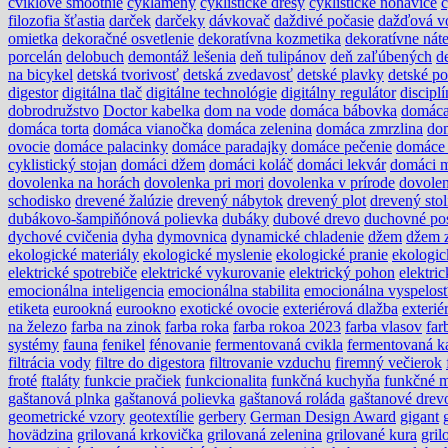
cviklové smoothie
cyklámeny
cyklistické dresy
cyklistické nohavice
c
filozofia šťastia
darček
darčeky
dávkovač
daždivé počasie
dažďová v
omietka
dekoračné osvetlenie
dekoratívna kozmetika
dekoratívne nát
porcelán
delobuch
demontáž lešenia
deň tulipánov
deň zaľúbených
d
na bicykel
detská tvorivosť
detská zvedavosť
detské plavky
detské po
digestor
digitálna tlač
digitálne technológie
digitálny regulátor
disciplí
dobrodružstvo
Doctor kabelka
dom na vode
domáca bábovka
domáca
domáca torta
domáca vianočka
domáca zelenina
domáca zmrzlina
do
ovocie
domáce palacinky
domáce paradajky
domáce pečenie
domáce 
cyklistický stojan
domáci džem
domáci koláč
domáci lekvár
domáci m
dovolenka na horách
dovolenka pri mori
dovolenka v prírode
dovole
schodisko
drevené žalúzie
drevený nábytok
drevený plot
drevený stol
dubákovo-šampiňónová polievka
dubáky
dubové drevo
duchovné po
dychové cvičenia
dyha
dymovnica
dynamické chladenie
džem
džem z
ekologické materiály
ekologické myslenie
ekologické pranie
ekologic
elektrické spotrebiče
elektrické vykurovanie
elektrický pohon
elektri
emocionálna inteligencia
emocionálna stabilita
emocionálna vyspelos
etiketa
eurookná
eurookno
exotické ovocie
exteriérová dlažba
exterié
na železo
farba na zinok
farba roka
farba rokoa 2023
farba vlasov
far
systémy
fauna
fenikel
fénovanie
fermentovaná cvikla
fermentovaná k
filtrácia vody
filtre do digestora
filtrovanie vzduchu
firemný večierok
froté
ftaláty
funkcie pračiek
funkcionalita
funkčná kuchyňa
funkčné m
gaštanová plnka
gaštanová polievka
gaštanová roláda
gaštanové drev
geometrické vzory
geotextílie
gerbery
German Design Award
gigant
hovädzina
grilovaná krkovička
grilovaná zelenina
grilované kura
gri