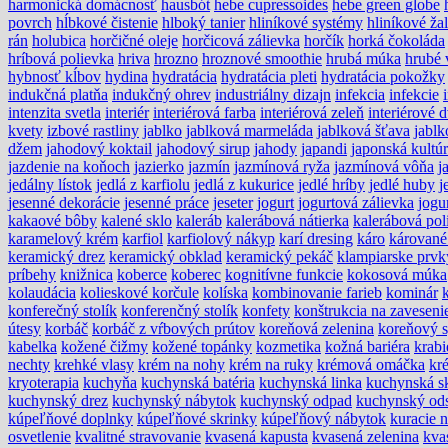
harmonická domácnosť
hausbót
hebe cupressoides
hebe green globe
povrch
hĺbkové čistenie
hlboký tanier
hliníkové systémy
hliníkové ža
rán
holubica
horčičné oleje
horčicová zálievka
horčík
horká čokoláda
hríbová polievka
hriva
hrozno
hroznové smoothie
hrubá múka
hrubé 
hybnosť kĺbov
hydina
hydratácia
hydratácia pleti
hydratácia pokožky
indukčná platňa
indukčný ohrev
industriálny dizajn
infekcia
infekcie
intenzita svetla
interiér
interiérová farba
interiérová zeleň
interiérové 
kvety
izbové rastliny
jablko
jablková marmeláda
jablková šťava
jablk
džem
jahodový koktail
jahodový sirup
jahody
japandi
japonská kultú
jazdenie na koňoch
jazierko
jazmín
jazmínová ryža
jazmínová vôňa
j
jedálny lístok
jedlá z karfiolu
jedlá z kukurice
jedlé hríby
jedlé huby
j
jesenné dekorácie
jesenné práce
jeseter
jogurt
jogurtová zálievka
jogu
kakaové bôby
kalené sklo
kaleráb
kalerábová nátierka
kalerábová pol
karamelový krém
karfiol
karfiolový nákyp
karí dresing
káro
kárované
keramický drez
keramický obklad
keramický pekáč
klampiarske prvk
príbehy
knižnica
koberce
koberec
kognitívne funkcie
kokosová múka
kolaudácia
kolieskové korčule
kolíska
kombinovanie farieb
kominár
konferečný stolík
konferenčný stolík
konfety
konštrukcia na zaveseni
útesy
korbáč
korbáč z vŕbových prútov
koreňová zelenina
koreňový 
kabelka
kožené čižmy
kožené topánky
kozmetika
kožná bariéra
krabi
nechty
krehké vlasy
krém na nohy
krém na ruky
krémová omáčka
kr
kryoterapia
kuchyňa
kuchynská batéria
kuchynská linka
kuchynská s
kuchynský drez
kuchynský nábytok
kuchynský odpad
kuchynský ods
kúpeľňové doplnky
kúpeľňové skrinky
kúpeľňový nábytok
kuracie 
osvetlenie
kvalitné stravovanie
kvasená kapusta
kvasená zelenina
kva