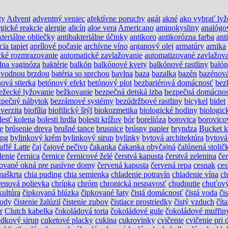
ty
Advent
adventný veniec
afektívne poruchy
agát
akné
ako vybrať lyž
rgické reakcie
alergie
alicín
aloe vera
Americano
aminokysliny
analógo
kteriálne obliečky
antibakteriálne účinky
antikoro
antikorózna farba
ant
cia tapiet
aprílové počasie
archívne víno
arganový olej
armatúry
arnika
cké rozmrazovanie
automatické zavlažovanie
automatizované zavlažova
álna vaginóza
baktérie
balkón
balkónové kvety
balkónové rastliny
baló
s vodnou brzdou
batéria so sprchou
bavlna
baza
bazalka
bazén
bazénov
ová stierka
betónový efekt
betónový plot
bezbariérová domácnosť
bez
ežecké lyžovanie
bežkovanie
bezpečná detská izba
bezpečná domácno
zpečný nábytok
bezrámové systémy
bezúdržbové rastliny
bicykel
bidet
verzita
biofília
biofilický štýl
biokozmetika
biologické hodiny
biologic
lesť kolena
bolesti hrdla
bolesti krížov
bór
borelióza
borovica
borovico
e
brúsenie dreva
brušné tance
brusnice
brúsny papier
bryndza
Bucket k
ing
bylinkový krém
bylinkový sirup
bylinky
bytová architektúra
bytová
affé Latte
čaj
čajové pečivo
čakanka
čakanka obyčajná
čalúnená stolič
lenie
černica
černice
černicové želé
čerstvá kapusta
čerstvá zelenina
če
ikované okná pre pasívne domy
červená kapusta
červená repa
cesnak
ces
maškrta
chia puding
chia semienka
chladenie potravín
chladenie vína
ch
renová polievka
chrípka
chróm
chronická nespavosť
chudnutie
chuťový
kultúra
čipkovaná blúzka
čipkované šaty
čistá domácnosť
čistá voda
čis
vody
čistenie žalúzií
čistenie zubov
čistiace prostriedky
čistý vzduch
čít
r
Clutch kabelka
čokoládová torta
čokoládové gule
čokoládové muffin
edkový sirup
cuketové placky
cukina
cukrovinky
cvičenie
cvičenie pri 