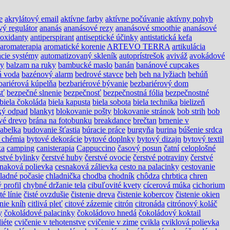
e
akrylátový email
aktívne farby
aktívne počúvanie
aktívny pohyb
vý regulátor
ananás
ananásové rezy
ananásové smoothie
ananásové
ioxidanty
antiperspirant
antiseptické účinky
antistatická kefa
aromaterapia
aromatické korenie
ARTEVO TERRA
artikulácia
cie systémy
automatizovaný skleník
autoprístrešok
aviváž
avokádové
ny
balzam na ruky
bambucké maslo
banán
banánové cupcakes
á voda
bazénový alarm
bedrové stavce
beh
beh na lyžiach
behúň
bariérová kúpelňa
bezbariérové bývanie
bezbariérový dom
sť
bezpečné slnenie
bezpečnosť
bezpečnostná fólia
bezpečnostné
biela čokoláda
biela kapusta
biela sobota
biela technika
bielizeň
ký odpad
blankyt
blokovanie pošty
blokovanie stránok
bob strih
bob
vé drevo
brána na fotobunku
breakdance
brečtan
brnenie v
abelka
budovanie šťastia
búracie práce
burgyňa
burina
búšenie srdca
 chémia
bytové dekorácie
bytové doplnky
bytový dizajn
bytový textil
ka
camping
canisterapia
Cappuccino
časový posun
čatní
celoplošné
rstvé bylinky
čerstvé huby
čerstvé ovocie
čerstvé potraviny
čerstvé
naková polievka
cesnaková zálievka
cesto na palacinky
cestovanie
ladné počasie
chladnička
chodba
chodník
chôdza
chrbtica
chren
 profil
chybné držanie tela
cibuľovité kvety
cícerová múka
cichorium
té línie
čisté ovzdušie
čistenie dreva
čistenie kobercov
čistenie okien
anie kníh
citlivá pleť
citové zázemie
citrón
citronáda
citrónový koláč
y
čokoládové palacinky
čokoládovo hnedá
čokoládový koktail
diéte
cvičenie v tehotenstve
cvičenie v zime
cvikla
cviklová polievka