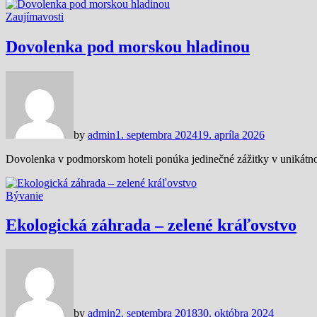
Zaujímavosti
Dovolenka pod morskou hladinou
by
admin
1. septembra 2024
19. apríla 2026
Dovolenka v podmorskom hoteli ponúka jedinečné zážitky v unikátnom
Bývanie
Ekologická záhrada – zelené kráľovstvo
by
admin
2. septembra 2018
30. októbra 2024