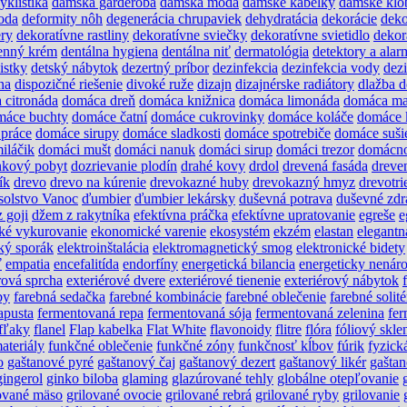
yklistika
dámska garderóba
dámska móda
dámske kabelky
dámske klo
oda
deformity nôh
degenerácia chrupaviek
dehydratácia
dekorácie
deko
ery
dekoratívne rastliny
dekoratívne sviečky
dekoratívne svietidlo
dekor
enný krém
dentálna hygiena
dentálna niť
dermatológia
detektory a alar
istky
detský nábytok
dezertný príbor
dezinfekcia
dezinfekcia vody
dez
na
dispozičné riešenie
divoké ruže
dizajn
dizajnérske radiátory
dlažba 
 citronáda
domáca dreň
domáca knižnica
domáca limonáda
domáca ma
máce buchty
domáce čatní
domáce cukrovinky
domáce koláče
domáce 
práce
domáce sirupy
domáce sladkosti
domáce spotrebiče
domáce suši
iláčik
domáci mušt
domáci nanuk
domáci sirup
domáci trezor
domácn
nkový pobyt
dozrievanie plodín
drahé kovy
drdol
drevená fasáda
dreve
ík
drevo
drevo na kúrenie
drevokazné huby
drevokazný hmyz
drevotri
solstvo Vanoc
ďumbier
ďumbier lekársky
duševná potrava
duševné zdr
 goji
džem z rakytníka
efektívna práčka
efektívne upratovanie
egreše
e
ké vykurovanie
ekonomické varenie
ekosystém
ekzém
elastan
elegantn
cký sporák
elektroinštalácia
elektromagnetický smog
elektronické bidety
ť
empatia
encefalitída
endorfíny
energetická bilancia
energeticky nenár
rová sprcha
exteriérové dvere
exteriérové tienenie
exteriérový nábytok
by
farebná sedačka
farebné kombinácie
farebné oblečenie
farebné solité
apusta
fermentovaná repa
fermentovaná sója
fermentovaná zelenina
fer
fľaky
flanel
Flap kabelka
Flat White
flavonoidy
flitre
flóra
fóliový skle
ateriály
funkčné oblečenie
funkčné zóny
funkčnosť kĺbov
fúrik
fyzick
o
gaštanové pyré
gaštanový čaj
gaštanový dezert
gaštanový likér
gašta
gingerol
ginko biloba
glaming
glazúrované tehly
globálne otepľovanie
lované mäso
grilované ovocie
grilované rebrá
grilované ryby
grilovanie