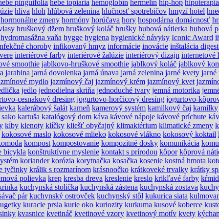
hebe pinguifolia
hebe topiaria
hemoglobín
hermelín
hip-hop
hipoterapia
lúzie
hliva
hloh
hlúbová zelenina
hlučnosť spotrebičov
hmyzí hotel
hne
hormonálne zmeny
hormóny
horúčava
hory
hospodárna domácnosť
hr
vlasy
hruškový džem
hruškový koláč
hrušky
hubová nátierka
hubová p
hydromasážna vaňa
hygge
hygiena
hygienické návyky
Iconic Award
i
infekčné choroby
infikovaný hmyz
informácie
inovácie
inštalácia diges
dvere
interiérové farby
interiérové žalúzie
interiérový dizajn
internetové 
ové smoothie
jablkovo-hruškové smoothie
jablkový koláč
jablkový ko
ra
jarabina
jarná dovolenka
jarná únava
jarná zelenina
jarné kvety
jarné
azmínové mydlo
jazmínový čaj
jazmínový krém
jazmínový kvet
jazmín
edlička
jedlo
jednodielna skriňa
jednoduché tvary
jemná motorika
jemné
rtovo-cesnakový dresing
jogurtovo-horčicový dresing
jogurtovo-kôpro
ievka
kalerábový šalát
kameň
kamerový systém
kamilkový čaj
kamilky
 sako
kartuša
katalógový dom
káva
kávové nápoje
kávové príchute
káv
y
kĺby
klenoty
klíčky
kliešť obyčajný
klimaktérium
klimatické zmeny
k
kokosové maslo
kokosové mlieko
kokosové vlákno
kokosový koktail
komoda
kompost
kompostovanie
kompozitné dosky
komunikácia
komu
e bicykla
konštruktívne myslenie
kontakt s prírodou
kôpor
kôprová náti
systém
koriander
korózia
korytnačka
kosačka
kosenie
kostná hmota
kot
e tyčinky
králik s rozmarínom
krásnoočko
krátkoveké trvalky
krátky s
émová polievka
krep
kresba dreva
kreslenie
kreslo
krikľavé farby
kŕmid
krinka
kuchynská stolička
kuchynská zástena
kuchynská zostava
kuchy
ávač pár
kuchynský ostrovček
kuchynský stôl
kukurica siata
kulmovan
nugetky
kuracie prsia
kurie oko
kuriozity
kurkuma
kusové koberce
kust
sinky
kvasnice
kvetináč
kvetinové vzory
kvetinový motív
kvety
kýchan