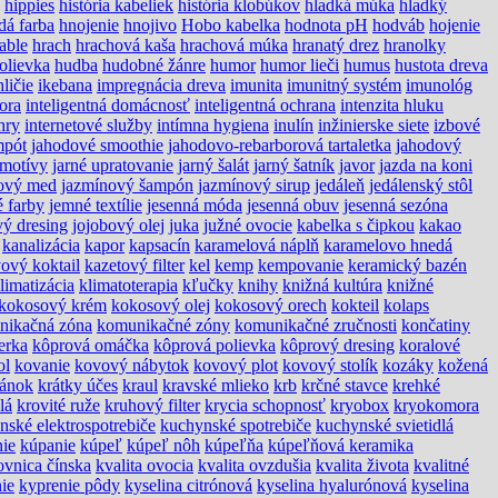
hippies
história kabeliek
história klobúkov
hladká múka
hladký
dá farba
hnojenie
hnojivo
Hobo kabelka
hodnota pH
hodváb
hojenie
able
hrach
hrachová kaša
hrachová múka
hranatý drez
hranolky
olievka
hudba
hudobné žánre
humor
humor lieči
humus
hustota dreva
hličie
ikebana
impregnácia dreva
imunita
imunitný systém
imunológ
tora
inteligentná domácnosť
inteligentná ochrana
intenzita hluku
hry
internetové služby
intímna hygiena
inulín
inžinierske siete
izbové
mpót
jahodové smoothie
jahodovo-rebarborová tartaletka
jahodový
 motívy
jarné upratovanie
jarný šalát
jarný šatník
javor
jazda na koni
ový med
jazmínový šampón
jazmínový sirup
jedáleň
jedálenský stôl
 farby
jemné textílie
jesenná móda
jesenná obuv
jesenná sezóna
vý dresing
jojobový olej
juka
južné ovocie
kabelka s čipkou
kakao
kanalizácia
kapor
kapsacín
karamelová náplň
karamelovo hnedá
ový koktail
kazetový filter
kel
kemp
kempovanie
keramický bazén
limatizácia
klimatoterapia
kľučky
knihy
knižná kultúra
knižné
kokosový krém
kokosový olej
kokosový orech
kokteil
kolaps
nikačná zóna
komunikačné zóny
komunikačné zručnosti
končatiny
erka
kôprová omáčka
kôprová polievka
kôprový dresing
koralové
ol
kovanie
kovový nábytok
kovový plot
kovový stolík
kozáky
kožená
pánok
krátky účes
kraul
kravské mlieko
krb
krčné stavce
krehké
lá
krovité ruže
kruhový filter
krycia schopnosť
kryobox
kryokomora
nské elektrospotrebiče
kuchynské spotrebiče
kuchynské svietidlá
ie
kúpanie
kúpeľ
kúpeľ nôh
kúpeľňa
kúpeľňová keramika
ovnica čínska
kvalita ovocia
kvalita ovzdušia
kvalita života
kvalitné
ie
kyprenie pôdy
kyselina citrónová
kyselina hyalurónová
kyselina