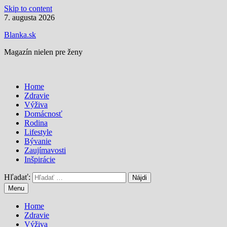
Skip to content
7. augusta 2026
Blanka.sk
Magazín nielen pre ženy
Home
Zdravie
Výživa
Domácnosť
Rodina
Lifestyle
Bývanie
Zaujímavosti
Inšpirácie
Hľadať:
Menu
Home
Zdravie
Výživa