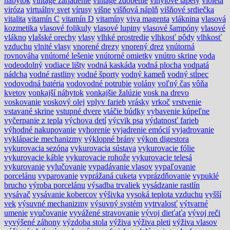
nábytok
vintage zariadenie
vintage zdobenie
vinylové tapety
violeta
viróza
virtuálny svet
vírusy
višne
višňová náplň
višňové srdiečka
vitalita
vitamín C
vitamín D
vitamíny
viva magenta
vláknina
vlasová
kozmetika
vlasové folikuly
vlasové lupiny
vlasové šampóny
vlasové
vlákno
vlašské orechy
vlasy
vlhké prostredie
vlhkosť pôdy
vlhkosť
vzduchu
vlnité vlasy
vnorené drezy
vnorený drez
vnútorná
rovnováha
vnútorné lešenie
vnútorné omietky
vnútro skrine
voda
vodeodolný
vodiace lišty
vodná kaskáda
vodná plocha
vodnatá
nádcha
vodné rastliny
vodné športy
vodný kameň
vodný stĺpec
vodovodná batéria
vodovodné potrubie
volány
voľný čas
vôňa
kvetov
vonkajší nábytok
vonkajšie žalúzie
vosk na drevo
voskovanie
voskový olej
vplyv farieb
vrásky
vrkoč
vrstvenie
vstavané skrine
vstupné dvere
vtáčie búdky
vybavenie kúpeľne
vyčerpanie z tepla
výchova detí
výcvik psa
výdatnosť farieb
výhodné nakupovanie
vyhorenie
vyjadrenie emócií
vyjadrovanie
vyklápacie mechanizmy
výklopné brány
výkon digestora
vykurovacia sezóna
vykurovacia sústava
vykurovacie fólie
vykurovacie káble
vykurovacie rohože
vykurovacie telesá
vykurovanie
vylučovanie
vypadávanie vlasov
vypaľovanie
porcelánu
vyparovanie
vyprážaná cuketa
vyprázdňovanie
vypuklé
brucho
výroba porcelánu
výsadba trvaliek
vysádzanie rastlín
vysávač
vysávanie kobercov
výšivka
vysoká teplota vzduchu
vyšší
vek
výsuvné mechanizmy
výsuvný systém
vytrvalosť
výtvarné
umenie
vyučovanie
vyvážené stravovanie
vývoj dieťaťa
vývoj reči
vyvýšené záhony
výzdoba stola
výživa
výživa pleti
výživa vlasov