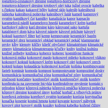
jogurtovo-cesnakový dresing
jogurtovo-horčicový dresing
jogurtovo-kôprový dresing
jojobový olej
juka
južné ovocie
kabelka
s čipkou
kakao
kakaové bôby
kalené sklo
kaleráb
kalerábová
nátierka
kalerábová polievka
kalerábový šalát
kameň
kamerový
systém
kamilkový čaj
kamilky
kanalizácia
kapor
kapsacín
karamelová náplň
karamelovo hnedá
karamelový krém
karfiol
karfiolový nákyp
karí dresing
káro
kárované sako
kartuša
katalógový dom
káva
kávové nápoje
kávové príchute
kávový
koktail
kazetový filter
kel
kemp
kempovanie
keramický bazén
keramický drez
keramický obklad
keramický pekáč
klampiarske
prvky
kĺby
klenoty
klíčky
kliešť obyčajný
klimaktérium
klimatické
zmeny
klimatizácia
klimatoterapia
kľučky
knihy
knižná kultúra
knižné príbehy
knižnica
koberce
koberec
kognitívne funkcie
kokosová múka
kokosové maslo
kokosové mlieko
kokosové vlákno
kokosový koktail
kokosový krém
kokosový olej
kokosový orech
kokteil
kolaps
kolaudácia
kolieskové korčule
kolíska
kombinovanie
farieb
kominár
komoda
kompost
kompostovanie
kompozitné dosky
komunikácia
komunikačná zóna
komunikačné zóny
komunikačné
zručnosti
končatiny
konferečný stolík
konferenčný stolík
konfety
konštrukcia na zavesenie bicykla
konštruktívne myslenie
kontakt s
prírodou
kôpor
kôprová nátierka
kôprová omáčka
kôprová polievka
kôprový dresing
koralové útesy
korbáč
korbáč z vŕbových prútov
koreňová zelenina
koreňový systém
koriander
korózia
korytnačka
kosačka
kosenie
kostná hmota
kotol
kovanie
kovový nábytok
kovový plot
kovový stolík
kozáky
kožená kabelka
kožené čižmy