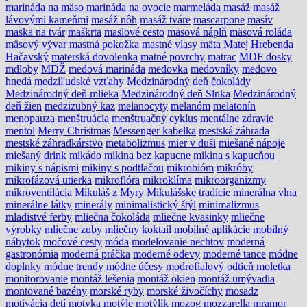
marináda na mäso
marináda na ovocie
marmeláda
masáž
masáž
lávovými kameňmi
masáž nôh
masáž tváre
mascarpone
masív
maska na tvár
maškrta
maslové cesto
mäsová náplň
mäsová roláda
mäsový vývar
mastná pokožka
mastné vlasy
mäta
Matej Hrebenda
Hačavský
materská dovolenka
matné povrchy
matrac
MDF dosky
mdloby
MDŽ
medová marináda
medovka
medovníky
medovo
hnedá
medziľudské vzťahy
Medzinárodný deň čokolády
Medzinárodný deň mlieka
Medzinárodný deň Slnka
Medzinárodný
deň žien
medzizubný kaz
melanocyty
melanóm
melatonín
menopauza
menštruácia
menštruačný cyklus
mentálne zdravie
mentol
Merry Christmas
Messenger kabelka
mestská záhrada
mestské záhradkárstvo
metabolizmus
mier v duši
miešané nápoje
miešaný drink
mikádo
mikina bez kapucne
mikina s kapucňou
mikiny s nápismi
mikiny s podtlačou
mikrobióm
mikróby
mikrofázová utierka
mikroflóra
mikroklíma
mikroorganizmy
mikroventilácia
Mikuláš z Myry
Mikulášske tradície
minerálna vlna
minerálne látky
minerály
minimalistický štýl
minimalizmus
mladistvé ferby
mliečna čokoláda
mliečne kvasinky
mliečne
výrobky
mliečne zuby
mliečny koktail
mobilné aplikácie
mobilný
nábytok
močové cesty
móda
modelovanie nechtov
moderná
gastronómia
moderná práčka
moderné odevy
moderné tance
módne
doplnky
módne trendy
módne účesy
modrofialový odtieň
moletka
monitorovanie
montáž lešenia
montáž okien
montáž umývadla
montované bazény
morské ryby
morské živočíchy
mosadz
motivácia detí
motyka
motýle
motýlik
mozog
mozzarella
mramor