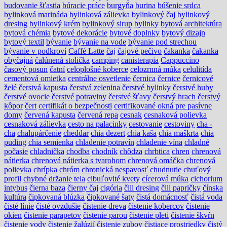
budovanie šťastia
búracie práce
burgyňa
burina
búšenie srdca
bylinková marináda
bylinková zálievka
bylinkový čaj
bylinkový
dresing
bylinkový krém
bylinkový sirup
bylinky
bytová architektúra
bytová chémia
bytové dekorácie
bytové doplnky
bytový dizajn
bytový textil
bývanie
bývanie na vode
bývanie pod strechou
bývanie v podkroví
Caffé Latte
čaj
čajové pečivo
čakanka
čakanka
obyčajná
čalúnená stolička
camping
canisterapia
Cappuccino
časový posun
čatní
celoplošné koberce
celozrnná múka
celulitída
cementová omietka
centrálne osvetlenie
černica
černice
černicové
želé
čerstvá kapusta
čerstvá zelenina
čerstvé bylinky
čerstvé huby
čerstvé ovocie
čerstvé potraviny
čerstvé šťavy
čerstvý hrach
čerstvý
kôpor
čert
certifikát o bezpečnosti
certifikované okná pre pasívne
domy
červená kapusta
červená repa
cesnak
cesnaková polievka
cesnaková zálievka
cesto na palacinky
cestovanie
cestoviny
cha -
cha
chalupárčenie
cheddar
chia dezert
chia kaša
chia maškrta
chia
puding
chia semienka
chladenie potravín
chladenie vína
chladné
počasie
chladnička
chodba
chodník
chôdza
chrbtica
chren
chrenová
nátierka
chrenová nátierka s tvarohom
chrenová omáčka
chrenová
polievka
chrípka
chróm
chronická nespavosť
chudnutie
chuťový
profil
chybné držanie tela
cibuľovité kvety
cícerová múka
cichorium
intybus
čierna baza
čierny čaj
cigória
čili dresing
čili papričky
čínska
kultúra
čipkovaná blúzka
čipkované šaty
čistá domácnosť
čistá voda
čisté línie
čisté ovzdušie
čistenie dreva
čistenie kobercov
čistenie
okien
čistenie parapetov
čistenie parou
čistenie pleti
čistenie škvŕn
čistenie vody
čistenie žalúzií
čistenie zubov
čistiace prostriedky
čistý