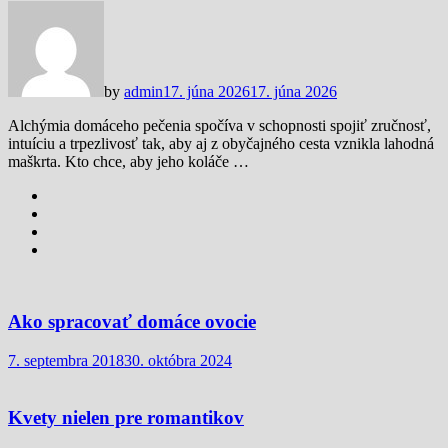
by
admin
17. júna 2026
17. júna 2026
Alchýmia domáceho pečenia spočíva v schopnosti spojiť zručnosť,
intuíciu a trpezlivosť tak, aby aj z obyčajného cesta vznikla lahodná
maškrta. Kto chce, aby jeho koláče …
Ako spracovať domáce ovocie
7. septembra 2018
30. októbra 2024
Kvety nielen pre romantikov