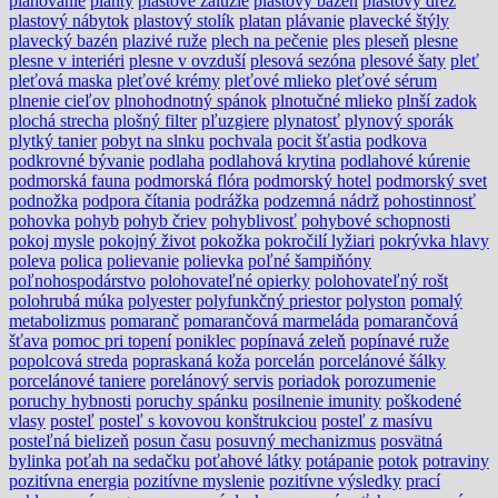
plánovanie
planty
plastové žalúzie
plastový bazén
plastový drez
plastový nábytok
plastový stolík
platan
plávanie
plavecké štýly
plavecký bazén
plazivé ruže
plech na pečenie
ples
pleseň
plesne
plesne v interiéri
plesne v ovzduší
plesová sezóna
plesové šaty
pleť
pleťová maska
pleťové krémy
pleťové mlieko
pleťové sérum
plnenie cieľov
plnohodnotný spánok
plnotučné mlieko
plnší zadok
plochá strecha
plošný filter
pľuzgiere
plynatosť
plynový sporák
plytký tanier
pobyt na slnku
pochvala
pocit šťastia
podkova
podkrovné bývanie
podlaha
podlahová krytina
podlahové kúrenie
podmorská fauna
podmorská flóra
podmorský hotel
podmorský svet
podnožka
podpora čítania
podrážka
podzemná nádrž
pohostinnosť
pohovka
pohyb
pohyb čriev
pohyblivosť
pohybové schopnosti
pokoj mysle
pokojný život
pokožka
pokročilí lyžiari
pokrývka hlavy
poleva
polica
polievanie
polievka
poľné šampiňóny
poľnohospodárstvo
polohovateľné opierky
polohovateľný rošt
polohrubá múka
polyester
polyfunkčný priestor
polyston
pomalý
metabolizmus
pomaranč
pomarančová marmeláda
pomarančová
šťava
pomoc pri topení
poniklec
popínavá zeleň
popínavé ruže
popolcová streda
popraskaná koža
porcelán
porcelánové šálky
porcelánové taniere
porelánový servis
poriadok
porozumenie
poruchy hybnosti
poruchy spánku
posilnenie imunity
poškodené
vlasy
posteľ
posteľ s kovovou konštrukciou
posteľ z masívu
posteľná bielizeň
posun času
posuvný mechanizmus
posvätná
bylinka
poťah na sedačku
poťahové látky
potápanie
potok
potraviny
pozitívna energia
pozitívne myslenie
pozitívne výsledky
prací