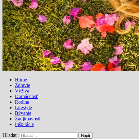
Home
Zdravie
Výživa
Domácnosť
Rodina
Lifestyle
Bývanie
Zaujímavosti
Inšpirácie
Hľadať: