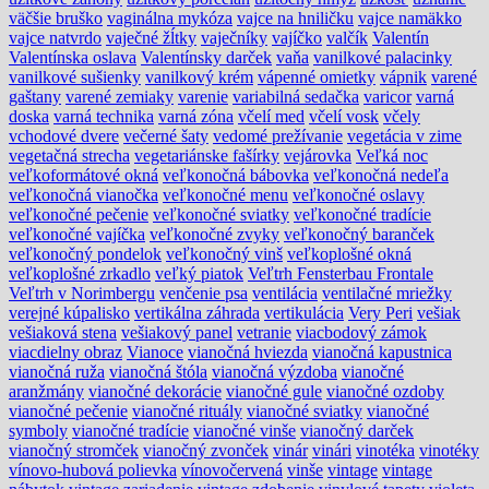
väčšie bruško
vaginálna mykóza
vajce na hniličku
vajce namäkko
vajce natvrdo
vaječné žĺtky
vaječníky
vajíčko
valčík
Valentín
Valentínska oslava
Valentínsky darček
vaňa
vanilkové palacinky
vanilkové sušienky
vanilkový krém
vápenné omietky
vápnik
varené
gaštany
varené zemiaky
varenie
variabilná sedačka
varicor
varná
doska
varná technika
varná zóna
včelí med
včelí vosk
včely
vchodové dvere
večerné šaty
vedomé prežívanie
vegetácia v zime
vegetačná strecha
vegetariánske fašírky
vejárovka
Veľká noc
veľkoformátové okná
veľkonočná bábovka
veľkonočná nedeľa
veľkonočná vianočka
veľkonočné menu
veľkonočné oslavy
veľkonočné pečenie
veľkonočné sviatky
veľkonočné tradície
veľkonočné vajíčka
veľkonočné zvyky
veľkonočný baranček
veľkonočný pondelok
veľkonočný vinš
veľkoplošné okná
veľkoplošné zrkadlo
veľký piatok
Veľtrh Fensterbau Frontale
Veľtrh v Norimbergu
venčenie psa
ventilácia
ventilačné mriežky
verejné kúpalisko
vertikálna záhrada
vertikulácia
Very Peri
vešiak
vešiaková stena
vešiakový panel
vetranie
viacbodový zámok
viacdielny obraz
Vianoce
vianočná hviezda
vianočná kapustnica
vianočná ruža
vianočná štóla
vianočná výzdoba
vianočné
aranžmány
vianočné dekorácie
vianočné gule
vianočné ozdoby
vianočné pečenie
vianočné rituály
vianočné sviatky
vianočné
symboly
vianočné tradície
vianočné vinše
vianočný darček
vianočný stromček
vianočný zvonček
vinár
vinári
vinotéka
vinotéky
vínovo-hubová polievka
vínovočervená
vinše
vintage
vintage