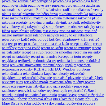
psychické zdravie
psychohygiena
psychológia
psychológia farieb
pudingová náplň
pudingové rezy
pupenec
pyrotechnika
quickstep
racionálne stravovanie
Rad Insalatissime
radiátor
radiátorové ventily
rádius
radosť
rakovina hrubého čreva
rakovina konečníka
rakovina
kože
rakovina krčku maternice
rakovina maternice
rakovina pľúc
rakovina prostaty
rakovina prsníka
rakytník
rakytník rešetliakovitý
rakytníkový olej
rakytníkový sirup
rámovanie obrazov
raňajky
rasca
lúčna
rasca rímska
rašelina
rast vlasov
rastlina mladosti
rastlinné
mlieko
rastliny
ratan
ratanový nábytok
ready to eat
rebarbora
rebarborový koláč
rebarborový košíček
rebarborový krém
reč
reč
tela
recept
recept na čatní
recept na chia kašu
recept na džem
recept
na fašírky
recept na koláč
recept na krém
recept na mufinny
recept
na palacinky
recept na sirup
recept na smoothie
recept na sušienky
recept na tartaletky
recept na tiramisu
Recept na tortu
recepty
recyklácia
reďkovka
rednutie vlasov
redukcia hmotnosti
redukčná
diéta
redukčné stravovanie
reflexné prvky
regál
regenerácia
regenerácia pokožky
REHAU
REHAU Window Solutions
rekonštrukcia
rekonštrukcia kúpeľne
rekordy
rekreačné
bicyklovanie
rekreačné lyžovanie
rekreačné plávanie
rekreačný beh
rekvizity
relax
relaxačná masáž
relaxačná zóna
reliéfny povrch
renovácia
renovácia nábytku
renovácia podlahy
renovácia
radiátorov
renovácia schodov
repelent
repík
respiračné ťažkosti
retiazka
retinol
reumatické ochorenia
rezané kvety
rezané ruže
riad z
porcelánu
ríbezle
ríbezľová šťava
ríbezľové želé
ricotta
ríny
Rio
Mare
Ristretto
róba
rodičovská dovolenka
rodičovská podpora