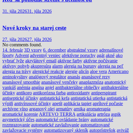
31. júla 2026
31. júla 2026
Nové kroky na starej ceste
27. júla 2026
27. júla 2026
No comments found.
14. február
3D vzory
6. december
abstraktné vzory
adrenalínové
športy
Advent
adventný veniec
afektívne poruchy
agát
akné
ako
vybrať lyže
akrylátový email
aktívne farby
aktívne počúvanie
aktívny pohyb
akupresúra
alarm
alergia na buruny
alergia na peľ
alergia na trávy
alergické reakcie
alergie
alicín
aloe vera
Americano
aminokysliny
analógový regulátor
ananás
ananásové rezy
ananásové smoothie
ananásové venčeky
anaplazmóza
anatomický
vankúš
anémia
angína
anjel
antibakteriálne obliečky
antibakteriálne
účinky
antikoro
antikorózna farba
antioxidanty
antiperspirant
antiseptické účinky
antistatická kefa
antistatická utierka
antistatická
výplň
antivírusové účinky
apetít
aplikácia tapiet
aprílové počasie
archívne víno
arganový olej
armatúry
arnika
aromaterapia
aromatické korenie
ARTEVO TERRA
artikulácia
artróza
aspik
asymetrický účes
automatické ovládanie brány
automatické
rozmrazovanie
automatické zavlažovanie
automatizované
zavlažovacie systémy
automatizovaný skleník
autoprístrešok
aviváž