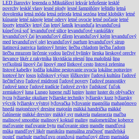
LED žiarovky
legenda o Mikulášovi
lekvár
leňošenie
lesklé
povrchy
lesklé vlasy
lesné plody
lesné šampiňóny
leštidlo
letná
dovolenka
letná móda
letná príroda
letná sezóna
letné klobúky
letné
kúpanie
letné nápoje
letné odevy
letné ovocie
letné počasie
letné
športy
letničky
letný čas
letný šatník
levanduľa
levanduľová
kúpeľová soľ
levanduľové silice
levanduľové vankúšiky
levanduľový čaj
levanduľový džem
levanduľový krém
levanduľový
med
levanduľový olej
levanduľový parfum
levanduľový sirup
liatinová panvica
liatinový hrniec
liečba chladom
liečba ľadom
liečba mrazom
liečenie vodou
liečivé bylinky
lienka
lieskové orechy
lievance
likér z rakytníka
likvidácia plesní
lipa malolistá
lipa
veľkolistá
lipový čaj
lipový med
lístkové cesto
listová zelenina
listové kabelky
lodžia
lokálne pestovanie ovocia
lokálne potraviny
loptové hry
losos
ložiskový výsuv
lôžkoviny
ľudová kultúra
ľudové
liečiteľstvo
ľudové múdrosti
ľudové povery
ľudové pranostiky
ľudové tance
ľudové tradície
ľudové zvyky
ľudskosť
ľuľok
zemiakový
luna
Lungo
lupene ruží
lupiny
luster
luster do obývačky
lycra
lyžiarske okuliare
lyžiarske techniky
lyžiarsky kurz
lyžiarsky
výcvik
lyžiarsky výstroj
lyžovačka
lyžovanie
magnólia
mahagónovo
hnedá
majonézový dresing
majorán
mäkká handrička
mäkké
čalúnenie
mäkké dreviny
mäkký syr
makrela
malassezia
maľba
malinové smoothie
malinový koktail
maliny
malometrážne koberce
maľovanie
maľovanie bytu
maľovanie stien
mandle
mandľová
múka
mandľový likér
manikúra
manuálna zručnosť
manželská
posteľ
marhule
marhuľovo oranžová
marhuľový džem
marináda