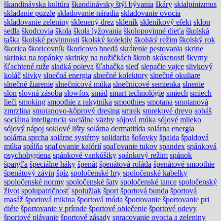
škandinávska kultúra
škandinávsky štýl bývania
škáry
skialpinizmus
skladanie puzzle
skladovanie náradia
skladovanie ovocia
skladovanie zeleniny
sklenený drez
skleník
skleníkový efekt
sklon
sedla
škodcovia
škola
škola lyžovania
školopovinné dieťa
školská
taška
školské povinnosti
školský kolektív
školský režim
školský rok
škorica
škoricovník
škoricovo hnedá
skrátenie pestovania
skrine
skrinka na topánky
skrinky na nožičkách
škrob
skúsenosti
škvrny
šľachtené ruže
sladká poleva
šľahačka
sleď
slepačie vajce
slivkový
koláč
slivky
slnečná energia
slnečné kolektory
slnečné okuliare
slnečné žiarenie
slnečnicová múka
slnečnicové semienka
slnenie
slon
slovná zásoba
slowfox
smäd
smart technológie
smiech
smiech
lieči
smoking
smoothie z rakytníka
smoothies
smotana
smotanová
zmrzlina
smotanovo-kôprový dresing
smrek
smrekové drevo
sobáš
sociálna inteligencia
sociálne väzby
sójová múka
sójové mlieko
sójový nápoj
soklové lišty
solárna dermatitída
solárna energia
solárna sprcha
solárne systémy
solidarita
šošovky
špalda
špaldová
múka
spálňa
spaľovanie kalórií
spaľovanie tukov
spandex
spánková
psychohygiena
spánkové vankúšiky
spánkový režim
spánok
špargľa
špeciálne háky
špenát
špenátová roláda
špenátové smoothie
špenátový závin
špíz
spoločenské hry
spoločenské kabelky
spoločenské normy
spoločenské šaty
spoločenské tance
spoločenský
život
spolupatričnosť
spolužiak
šport
športová bunda
športová
masáž
športová mikina
športová móda
športovanie
športovanie pri
diéte
športovanie v prírode
športové oblečenie
športové odevy
športové plávanie
športové zásady
spracovanie ovocia a zeleniny