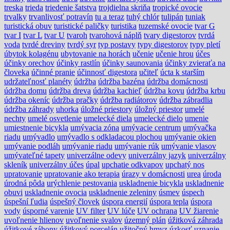
treska
trieda
triedenie šatstva
trojdielna skriňa
tropické ovocie
trvalky
trvanlivosť potravín
tu a teraz
tuhý chlór
tulipán
tuniak
turistická obuv
turistické paličky
turistika
tuzemské ovocie
tvar G
tvar I
tvar L
tvar U
tvaroh
tvarohová náplň
tvary digestorov
tvrdá
voda
tvrdé dreviny
tvrdý syr
typ postavy
typy digestorov
typy pletí
úbytok kolagénu
ubytovanie na horách
učenie
učenie hrou
účes
účinky orechov
účinky rastlín
účinky saunovania
účinky zvieraťa na
človeka
účinné pranie
účinnosť digestora
učiteľ
úcta k starším
udržateľnosť planéty
údržba
údržba bazéna
údržba domácnosti
údržba domu
údržba dreva
údržba kachieľ
údržba kovu
údržba krbu
údržba okeníc
údržba pračky
údržba radiátorov
údržba zábradlia
údržba záhrady
uhorka
úložné priestory
úložný priestor
umelé
nechty
umelé osvetlenie
umelecké diela
umelecké dielo
umenie
umiestnenie bicykla
umývacia zóna
umývacie centrum
umývačka
riadu
umývadlo
umývadlo s odkladacou plochou
umývanie okien
umývanie podláh
umývanie riadu
umývanie rúk
umývanie vlasov
umývateľné tapety
univerzálne odevy
univerzálny jazyk
univerzálny
skleník
univerzálny účes
úpal
upchatie odkvapov
upchatý nos
upratovanie
upratovanie ako terapia
úrazy v domácnosti
urea
úroda
úrodná pôda
urýchlenie pestovania
uskladnenie bicykla
uskladnenie
obuvi
uskladnenie ovocia
uskladnenie zeleniny
úsmev
úspech
úspešní ľudia
úspešný človek
úspora energií
úspora tepla
úspora
vody
úsporné varenie
UV filter
UV lúče
UV ochrana
UV žiarenie
uvoľnenie hlienov
uvoľnenie svalov
územný plán
úžitková záhrada
úžitkové záhony
úžitkový porcelán
užitočný hmyz
úzkosť
uznanie