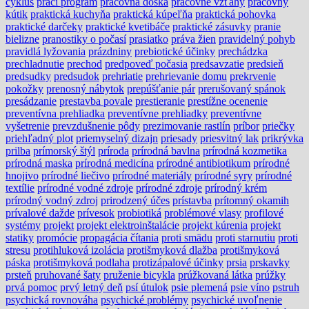
cyklus
prací program
pracovná doska
pracovné vzťahy
pracovný
kútik
praktická kuchyňa
praktická kúpeľňa
praktická pohovka
praktické darčeky
praktické kvetibáče
praktické zásuvky
pranie
bielizne
pranostiky o počasí
prasiatko
práva žien
pravidelný pohyb
pravidlá lyžovania
prázdniny
prebiotické účinky
prechádzka
prechladnutie
prechod
predpoveď počasia
predsavzatie
predsieň
predsudky
predsudok
prehriatie
prehrievanie domu
prekrvenie
pokožky
prenosný nábytok
prepúšťanie pár
prerušovaný spánok
presádzanie
prestavba povale
prestieranie
prestížne ocenenie
preventívna prehliadka
preventívne prehliadky
preventívne
vyšetrenie
prevzdušnenie pôdy
prezimovanie rastlín
príbor
priečky
priehľadný plot
priemyselný dizajn
priesady
priesvitný lak
prikrývka
prilba
prímorský štýl
príroda
prírodná bavlna
prírodná kozmetika
prírodná maska
prírodná medicína
prírodné antibiotikum
prírodné
hnojivo
prírodné liečivo
prírodné materiály
prírodné syry
prírodné
textílie
prírodné vodné zdroje
prírodné zdroje
prírodný krém
prírodný vodný zdroj
prirodzený účes
prístavba
prítomný okamih
prívalové dažde
prívesok
probiotiká
problémové vlasy
profilové
systémy
projekt
projekt elektroinštalácie
projekt kúrenia
projekt
statiky
promócie
propagácia čítania
proti smädu
proti starnutiu
proti
stresu
protihluková izolácia
protišmyková dlažba
protišmyková
páska
protišmyková podlaha
protizápalové účinky
prsia
prskavky
prsteň
pruhované šaty
pruženie bicykla
prúžkovaná látka
prúžky
prvá pomoc
prvý letný deň
psí útulok
psie plemená
psie víno
pstruh
psychická rovnováha
psychické problémy
psychické uvoľnenie