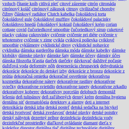
vzduch
čítanie kníh
citlivá pleť
citové zázemie
citrón
citronáda
citrónový koláč
citrónový zákusok
citrusy
civilizačné choroby
čižmy
článkový radiátor
Clutch kabelka
čokoládová torta
čokoládové gule
čokoládové muffiny
čokoládové palacinky
čokoládovo hnedá
čokoládový koktail
čokoládový krém
corian
cottage
covid
čučoriedkové smoothie
čučoriedkový sirup
cuketové
placky
cukina
cukrovinky
cvičenie
cvičenie pri diéte
cvičenie v
tehotenstve
cvičenie v zime
cvikla
cviklová polievka
cviklové
smoothie
cyklámeny
cyklistické dresy
cyklistické nohavice
cyklistika
dámska garderóba
dámska móda
dámske kabelky
dámske
klobúky
dámske plavky
dámske šaty
dámske účesy
dámsky účes
dánska filozofia šťastia
darček
darčeky
dávkovač
daždivé počasie
dažďová voda
deformity nôh
degenerácia chrupaviek
dehydratácia
dekorácie
dekorácie do detskej izby
dekorácie z bronzu
dekorácie z
prútia
dekoračná omietka
dekoračné osvetlenie
dekoratívna
kozmetika
dekoratívne nátery
dekoratívne rastliny
dekoratívne
sviečky
dekoratívne svietidlo
dekoratívne tapety
dekoratívne zrkadlo
dekoratívny koberec
dekoratívny porcelán
delobuch
demontáž
lešenia
deň tulipánov
deň zaľúbených
denný krém
dentálna hygiena
dentálna niť
dermatológia
detektory a alarmy
deti a internet
detoxikácia
detská izba
detská posteľ
detská sedačka na bicykel
detská tvorivosť
detská zvedavosť
detské plavky
detské poistky
detský nábytok
dezertný príbor
dezinfekcia
dezinfekcia vody
dezinfekčné prostriedky
diaľkové ovládanie
diamant
dieťa v
kolektíve
digestor
digitálna tlač
digitálne technológie
digitálny