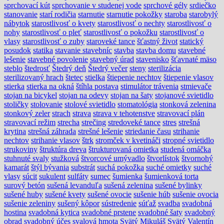
sprchovací kút
sprchovanie v studenej vode
sprchové gély
srdiečko
stanovanie
starí rodičia
starnutie
starnutie pokožky
staroba
starobylý
nábytok
starostlivosť o kvety
starostlivosť o nechty
starostlivosť o
nohy
starostlivosť o pleť
starostlivosť o pokožku
starostlivosť o
vlasy
starostlivosť o zuby
staroveké tance
šťastný život
statický
posudok
statika
stavanie stavebníc
stavba
stavba domu
stavebné
lešenie
stavebné povolenie
stavebný úrad
stavenisko
šťavnaté mäso
steblo
štedrosť
Štedrý deň
Štedrý večer
steny
sterilizácia
sterilizovaný hrach
štetec
stielka
štiepenie nechtov
štiepenie vlasov
stierka
stierka na okná
štíhla postava
stimulátor trávenia
stmievače
stojan na bicykel
stojan na odevy
stojan na šaty
stojanové svietidlo
stoličky
stolovanie
stolové svietidlo
stomatológia
stonková zelenina
stonkový zeler
strach
strava
strava v tehotenstve
stravovací plán
stravovací režim
strecha
strečing
stredoveké tance
stres
strešná
krytina
strešná záhrada
strešné lešenie
striedanie času
strihanie
nechtov
strihanie vlasov
štrk
stromček v kvetináči
stropné svietidlo
strukoviny
štruktúra dreva
štrukturovaná omietka
studená omáčka
stuhnuté svaly
stužková
štvorcové umývadlo
štvorlístok
štvornohý
kamarát
štýl bývania
substrát
suchá pokožka
suché omietky
suché
vlasy
súcit
sukulent
sulfáty
sumec
šumienka
šumienková torta
surový betón
sušená levanduľa
sušená zelenina
sušené bylinky
sušené huby
sušené kvety
sušené ovocie
sušenie húb
sušenie ovocia
sušenie zeleniny
sušený kôpor
sústredenie
súťaž
svadba
svadobná
hostina
svadobná kytica
svadobné prstene
svadobné šaty
svadobný
obrad
svadobný účes
svalová hmota
Svätý Mikuláš
Svätý Valentín