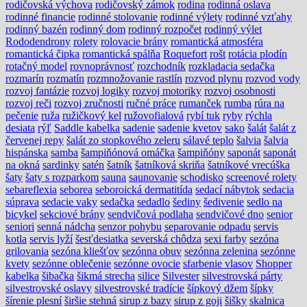
rodičovská výchova
rodičovský zámok
rodina
rodinná oslava
rodinné financie
rodinné stolovanie
rodinné výlety
rodinné vzťahy
rodinný bazén
rodinný dom
rodinný rozpočet
rodinný výlet
Rododendrony
rolety
rolovacie brány
romantická atmosféra
romantická čipka
romantická spálňa
Roquefort
rošt
rotácia plodín
rotačný model
rovnoprávnosť
rozchodník
rozkladacia sedačka
rozmarín
rozmatín
rozmnožovanie rastlín
rozvod plynu
rozvod vody
rozvoj fantázie
rozvoj logiky
rozvoj motoriky
rozvoj osobnosti
rozvoj reči
rozvoj zručnosti
ručné práce
rumanček
rumba
rúra na
pečenie
ruža
ružičkový kel
ružovofialová
rybí tuk
ryby
rýchla
desiata
rýľ
Saddle kabelka
sadenie
sadenie kvetov
sako
šalát
šalát z
červenej repy
šalát zo stopkového zeleru
sálavé teplo
šalvia
šalvia
hispánska
samba
šampiňónová omáčka
šampiňóny
saponát
saponát
na okná
sardinky
satén
šatník
šatníková skriňa
šatníkové vrecúška
šaty
šaty s rozparkom
sauna
saunovanie
schodisko
screenové rolety
sebareflexia
seborea
seboroická dermatitída
sedací nábytok
sedacia
súprava
sedacie vaky
sedačka
sedadlo
šediny
šedivenie
sedlo na
bicykel
sekciové brány
sendvičová podlaha
sendvičové dno
senior
seniori
senná nádcha
senzor pohybu
separovanie odpadu
servis
kotla
servis lyží
šesťdesiatka
severská chôdza
sexi farby
sezóna
grilovania
sezóna kliešťov
sezónna obuv
sezónna zelenina
sezónne
kvety
sezónne oblečenie
sezónne ovocie
sfarbenie vlasov
Shopper
kabelka
šibačka
šikmá strecha
silice
Silvester
silvestrovská párty
silvestrovské oslavy
silvestrovské tradície
šípkový džem
šípky
šírenie plesní
širšie stehná
sirup z bazy
sirup z goji
šišky
skalnica