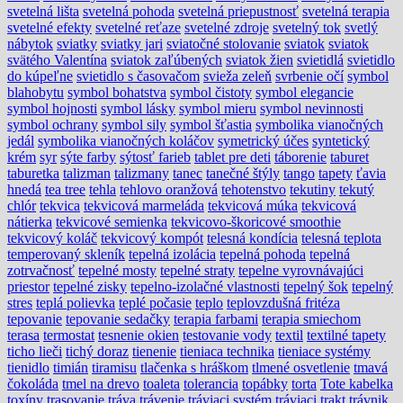
svetelná lišta
svetelná pohoda
svetelná priepustnosť
svetelná terapia
svetelné efekty
svetelné reťaze
svetelné zdroje
svetelný tok
svetlý
nábytok
sviatky
sviatky jari
sviatočné stolovanie
sviatok
sviatok
svätého Valentína
sviatok zaľúbených
sviatok žien
svietidlá
svietidlo
do kúpeľne
svietidlo s časovačom
svieža zeleň
svrbenie očí
symbol
blahobytu
symbol bohatstva
symbol čistoty
symbol elegancie
symbol hojnosti
symbol lásky
symbol mieru
symbol nevinnosti
symbol ochrany
symbol sily
symbol šťastia
symbolika vianočných
jedál
symbolika vianočných koláčov
symetrický účes
syntetický
krém
syr
sýte farby
sýtosť farieb
tablet pre deti
táborenie
taburet
taburetka
talizman
talizmany
tanec
tanečné štýly
tango
tapety
ťavia
hnedá
tea tree
tehla
tehlovo oranžová
tehotenstvo
tekutiny
tekutý
chlór
tekvica
tekvicová marmeláda
tekvicová múka
tekvicová
nátierka
tekvicové semienka
tekvicovo-škoricové smoothie
tekvicový koláč
tekvicový kompót
telesná kondícia
telesná teplota
temperovaný skleník
tepelná izolácia
tepelná pohoda
tepelná
zotrvačnosť
tepelné mosty
tepelné straty
tepelne vyrovnávajúci
priestor
tepelné zisky
tepelno-izolačné vlastnosti
tepelný šok
tepelný
stres
teplá polievka
teplé počasie
teplo
teplovzdušná fritéza
tepovanie
tepovanie sedačky
terapia farbami
terapia smiechom
terasa
termostat
tesnenie okien
testovanie vody
textil
textilné tapety
ticho lieči
tichý doraz
tienenie
tieniaca technika
tieniace systémy
tienidlo
timián
tiramisu
tlačenka s hráškom
tlmené osvetlenie
tmavá
čokoláda
tmel na drevo
toaleta
tolerancia
topábky
torta
Tote kabelka
toxíny
trasovanie
tráva
trávenie
tráviaci systém
tráviaci trakt
trávnik