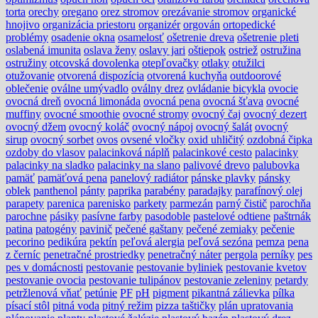
torta
orechy
oregano
orez stromov
orezávanie stromov
organické
hnojivo
organizácia priestoru
organizér
orgován
ortopedické
problémy
osadenie okna
osamelosť
ošetrenie dreva
ošetrenie pleti
oslabená imunita
oslava ženy
oslavy jari
oštiepok
ostriež
ostružina
ostružiny
otcovská dovolenka
otepľovačky
otlaky
otužilci
otužovanie
otvorená dispozícia
otvorená kuchyňa
outdoorové
oblečenie
oválne umývadlo
oválny drez
ovládanie bicykla
ovocie
ovocná dreň
ovocná limonáda
ovocná pena
ovocná šťava
ovocné
muffiny
ovocné smoothie
ovocné stromy
ovocný čaj
ovocný dezert
ovocný džem
ovocný koláč
ovocný nápoj
ovocný šalát
ovocný
sirup
ovocný sorbet
ovos
ovsené vločky
oxid uhličitý
ozdobná čipka
ozdoby do vlasov
palacinková náplň
palacinkové cesto
palacinky
palacinky na sladko
palacinky na slano
palivové drevo
palubovka
pamäť
pamäťová pena
panelový radiátor
pánske plavky
pánsky
oblek
panthenol
pánty
paprika
parabény
paradajky
parafínový olej
parapety
parenica
parenisko
parkety
parmezán
parný čistič
parochňa
parochne
pásiky
pasívne farby
pasodoble
pastelové odtiene
paštrnák
patina
patogény
pavinič
pečené gaštany
pečené zemiaky
pečenie
pecorino
pedikúra
pektín
peľová alergia
peľová sezóna
pemza
pena
z černíc
penetračné prostriedky
penetračný náter
pergola
perníky
pes
pes v domácnosti
pestovanie
pestovanie byliniek
pestovanie kvetov
pestovanie ovocia
pestovanie tulipánov
pestovanie zeleniny
petardy
petržlenová vňať
petúnie
PF
pH
pigment
pikantná zálievka
pílka
písací stôl
pitná voda
pitný režim
pizza taštičky
plán upratovania