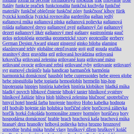
fontána
forma na pečenie
formaldehyd
fotokútik
frak
fritovanie
froté
ftaláty
funkcie pračiek
funkcionalita
funkčná kuchyňa
funkčné
materiály
funkčné oblečenie
funkčné zóny
funkčnosť kĺbov
fúrik
fyzická kondícia
fyzická rovnováha
garderóba
gaštan jedlý
gaštanová múka
gaštanová plnka
gaštanová polievka
gaštanová
roláda
gaštanové drevo
gaštanové pyré
gaštanový čaj
gaštanový
dezert
gaštanový likér
gaštanový med
gaštany
gastronómia
gauč
gelos
gelotológia
genetika
geometrické vzory
geotextílie
gerbery
German Design Award
gigant
gingerol
ginko biloba
glaming
glazúrované tehly
globálne otepľovanie
goji
golf
gouda
grafika
granitový drez
gravidita
gril
grilovaná hovädzina
grilovaná
krkovička
grilovaná zelenina
grilované kura
grilované mäso
grilované ovocie
grilované rebrá
grilované ryby
grilovanie
grilovaný
syr
gumové chrániče
hala
handicap
harmanček
harmónia
harmonická domácnosť
hausbót
hebe cupressoides
hebe green globe
hebe pinguifolia
hebe topiaria
hemoglobín
hermelín
hip-hop
hipoterapia
hippies
história kabeliek
história klobúkov
hladká múka
hladký povrch
hĺbkové čistenie
hlboký tanier
hliníkové systémy
hliníkové žalúzie
hliva
hloh
hlúbová zelenina
hlučnosť spotrebičov
hmyzí hotel
hnedá farba
hnojenie
hnojivo
Hobo kabelka
hodnota
pH
hodváb
hojenie rán
holubica
horčičné oleje
horčicová zálievka
horčík
horká čokoláda
hormonálne zmeny
hormóny
horúčava
hory
hospodárna domácnosť
hrable
hrach
hrachová kaša
hrachová múka
hranatý drez
hranolky
hríbová polievka
hriva
hrozno
hroznové
smoothie
hrubá múka
hrubé vlasy
hruškový džem
hruškový koláč