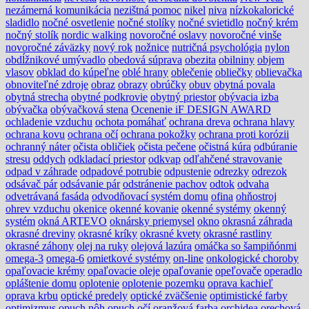
nezámerná komunikácia
nezištná pomoc
nikel
niva
nízkokalorické
sladidlo
nočné osvetlenie
nočné stolíky
nočné svietidlo
nočný krém
nočný stolík
nordic walking
novoročné oslavy
novoročné vinše
novoročné záväzky
nový rok
nožnice
nutričná psychológia
nylon
obdĺžnikové umývadlo
obedová súprava
obezita
obilniny
objem
vlasov
obklad do kúpeľne
oblé hrany
oblečenie
obliečky
oblievačka
obnoviteľné zdroje
obraz
obrazy
obrúčky
obuv
obytná povala
obytná strecha
obytné podkrovie
obytný priestor
obývacia izba
obývačka
obývačková stena
Ocenenie iF DESIGN AWARD
ochladenie vzduchu
ochota pomáhať
ochrana dreva
ochrana hlavy
ochrana kovu
ochrana očí
ochrana pokožky
ochrana proti korózii
ochranný náter
očista obličiek
očista pečene
očistná kúra
odbúranie
stresu
oddych
odkladací priestor
odkvap
odľahčené stravovanie
odpad v záhrade
odpadové potrubie
odpustenie
odrezky
odrezok
odsávač pár
odsávanie pár
odstránenie pachov
odtok
odvaha
odvetrávaná fasáda
odvodňovací systém domu
ofina
ohňostroj
ohrev vzduchu
okenice
okenné kovanie
okenné systémy
okenný
systém
okná ARTEVO
oknársky priemysel
okno
okrasná záhrada
okrasné dreviny
okrasné kríky
okrasné kvety
okrasné rastliny
okrasné záhony
olej na ruky
olejová lazúra
omáčka so šampiňónmi
omega-3
omega-6
omietkové systémy
on-line
onkologické choroby
opaľovacie krémy
opaľovacie oleje
opaľovanie
opeľovače
operadlo
opláštenie domu
oplotenie
oplotenie pozemku
oprava kachieľ
oprava krbu
optické predely
optické zväčšenie
optimistické farby
optimizmus
opuch nôh
opuch očí
oranžová farba
orchidea
orechová