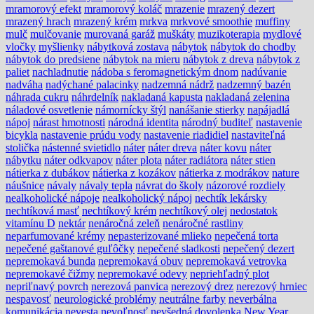
mramorový efekt
mramorový koláč
mrazenie
mrazený dezert
mrazený hrach
mrazený krém
mrkva
mrkvové smoothie
muffiny
mulč
mulčovanie
murovaná garáž
muškáty
muzikoterapia
mydlové
vločky
myšlienky
nábytková zostava
nábytok
nábytok do chodby
nábytok do predsiene
nábytok na mieru
nábytok z dreva
nábytok z
paliet
nachladnutie
nádoba s feromagnetickým dnom
nadúvanie
nadváha
nadýchané palacinky
nadzemná nádrž
nadzemný bazén
náhrada cukru
náhrdelník
nakladaná kapusta
nakladaná zelenina
náladové osvetlenie
námornícky štýl
nanášanie stierky
napájadlá
nápoj
nárast hmotnosti
národná identita
národný buditeľ
nastavenie
bicykla
nastavenie prúdu vody
nastavenie riadidiel
nastaviteľná
stolička
nástenné svietidlo
náter
náter dreva
náter kovu
náter
nábytku
náter odkvapov
náter plota
náter radiátora
náter stien
nátierka z dubákov
nátierka z kozákov
nátierka z modrákov
nature
náušnice
návaly
návaly tepla
návrat do školy
názorové rozdiely
nealkoholické nápoje
nealkoholický nápoj
nechtík lekársky
nechtíková masť
nechtíkový krém
nechtíkový olej
nedostatok
vitamínu D
nektár
nenáročná zeleň
nenáročné rastliny
neparfumované krémy
nepasterizované mlieko
nepečená torta
nepečené gaštanové guľôčky
nepečené sladkosti
nepečený dezert
nepremokavá bunda
nepremokavá obuv
nepremokavá vetrovka
nepremokavé čižmy
nepremokavé odevy
nepriehľadný plot
nepriľnavý povrch
nerezová panvica
nerezový drez
nerezový hrniec
nespavosť
neurologické problémy
neutrálne farby
neverbálna
komunikácia
nevesta
nevoľnosť
nevšedná dovolenka
New Year