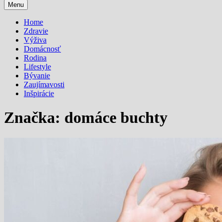
Menu
Home
Zdravie
Výživa
Domácnosť
Rodina
Lifestyle
Bývanie
Zaujímavosti
Inšpirácie
Značka:
domáce buchty