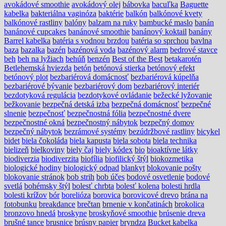
avokádové smoothie
avokádový olej
bábovka
bacuľka
Baguette
kabelka
bakteriálna vaginóza
baktérie
balkón
balkónové kvety
balkónové rastliny
balóny
balzam na ruky
bambucké maslo
banán
banánové cupcakes
banánové smoothie
banánový koktail
banány
Barrel kabelka
batéria s vodnou brzdou
batéria so sprchou
bavlna
baza
bazalka
bazén
bazénová voda
bazénový alarm
bedrové stavce
beh
beh na lyžiach
behúň
benzén
Best of the Best
betakarotén
Betlehemská hviezda
betón
betónová stierka
betónový efekt
betónový plot
bezbariérová domácnosť
bezbariérová kúpelňa
bezbariérové bývanie
bezbariérový dom
bezbariérový interiér
bezdotyková regulácia
bezdotykové ovládanie
bežecké lyžovanie
bežkovanie
bezpečná detská izba
bezpečná domácnosť
bezpečné
slnenie
bezpečnosť
bezpečnostná fólia
bezpečnostné dvere
bezpečnostné okná
bezpečnostný nábytok
bezpečný domov
bezpečný nábytok
bezrámové systémy
bezúdržbové rastliny
bicykel
bidet
biela čokoláda
biela kapusta
biela sobota
biela technika
bielizeň
bielkoviny
biely čaj
biely kódex
bio
bioaktívne látky
biodiverzia
biodiverzita
biofília
biofilický štýl
biokozmetika
biologické hodiny
biologický odpad
blankyt
blokovanie pošty
blokovanie stránok
bob strih
bob účes
bodové osvetlenie
bodové
svetlá
bohémsky štýl
bolesť chrbta
bolesť kolena
bolesti hrdla
bolesti krížov
bór
borelióza
borovica
borovicové drevo
brána na
fotobunku
breakdance
brečtan
brnenie v končatinách
brokolica
bronzovo hnedá
broskyne
broskyňové smoothie
brúsenie dreva
brušné tance
brusnice
brúsny papier
bryndza
Bucket kabelka