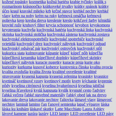
kožené topánky
kozmetika
kožná bariéra
krabie tyčinky
králik s
rozmarínom
krásnoočko
krátkoveké trvalky
krátky spánok
krátky
účes
kraul
kravské mlieko
krb
krčné stavce
krehké nechty
krehké
vlasy
krém na nohy
krém na ruky
krémová omáčka
krémová
polievka
krep
kresba dreva
kreslenie
kreslo
krikľavé farby
kŕmidlá
krovité ruže
kruhový filter
krycia schopnosť
kryobox
kryokomora
kryoterapia
kuchyňa
kuchynská batéria
kuchynská linka
kuchynská
skrinka
kuchynská stolička
kuchynská zástena
kuchynská zostava
kuchynské elektrospotrebiče
kuchynské spotrebiče
kuchynské
svietidlá
kuchynský drez
kuchynský nábytok
kuchynský odpad
kuchynský odsávač pár
kuchynský ostrovček
kuchynský stôl
kukurica siata
kulmovanie
kúpanie
kúpeľ
kúpeľ nôh
kúpeľňa
kúpeľňová keramika
kúpeľňové doplnky
kúpeľňové skrinky
kúpeľňový nábytok
kuracie nugetky
kuracie prsia
kurie oko
kuriozity
kurkuma
kusové koberce
kustovnica čínska
kvalita ovocia
kvalita ovzdušia
kvalita života
kvalitné osvetlenie
kvalitné
stravovanie
kvasená kapusta
kvasená zelenina
kvasinky
kvasnice
kvetináč
kvetinové vzory
kvetinový motív
kvety
kýchanie
kyprenie
pôdy
kyselina citrónová
kyselina hyalurónová
kyselina jablčná
kyselina šťavelová
kyslá kapusata
kyslík
kysnuté cesto
ľadviny
ľahká večera
ľahké stavebné materiály
ľahký obed
lak na drevo
lakovanie dreva
lakovanie nechtov
ľaliovka
lámavé vlasy
lámavosť
nechtov
laminát
lamino
ľan
ľanové semienka
lapač výparov
láska
láska ku knihám
láskavé skutky
Latte Macchiato
Laura Ashley
lávové kamene
lazúra
lazúry
LED lampy
LED osvetlenie
LED pásy