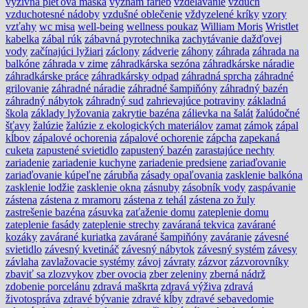
výživná pleťová maska
význam farieb
vzdelávanie
vzduch
vzduchotesné nádoby
vzdušné oblečenie
vždyzelené kríky
vzory
vzťahy
wc misa
well-being
wellness poukaz
William Moris
Wristlet
kabelka
zábal rúk
zábavná pyrotechnika
zachytávanie dažďovej
vody
začínajúci lyžiari
záclony
zádverie
záhony
záhrada
záhrada na
balkóne
záhrada v zime
záhradkárska sezóna
záhradkárske náradie
záhradkárske práce
záhradkársky odpad
záhradná sprcha
záhradné
grilovanie
záhradné náradie
záhradné šampiňóny
záhradný bazén
záhradný nábytok
záhradný sud
zahrievajúce potraviny
základná
škola
základy lyžovania
zakrytie bazéna
zálievka na šalát
žalúdočné
šťavy
žalúzie
žalúzie z ekologických materiálov
zamat
zámok
zápal
kĺbov
zápalové ochorenia
zápalové ochorenie
zápcha
zapekaná
cuketa
zapustené svietidlo
zapustený bazén
zarastajúce nechty
zariadenie
zariadenie kuchyne
zariadenie predsiene
zariaďovanie
zariaďovanie kúpeľne
zárubňa
zásady opaľovania
zasklenie balkóna
zasklenie lodžie
zasklenie okna
zásnuby
zásobník vody
zaspávanie
zástena
zástena z mramoru
zástena z tehál
zástena zo žuly
zastrešenie bazéna
zásuvka
zaťaženie domu
zateplenie domu
zateplenie fasády
zateplenie strechy
zaváraná tekvica
zavárané
kozáky
zavárané kuriatka
zavárané šampiňóny
zaváranie
závesné
svietidlo
závesný kvetináč
závesný nábytok
závesný systém
závesy
závlaha
zavlažovacie systémy
závoj
závraty
zázvor
zázvorovníky
zbaviť sa zlozvykov
zber ovocia
zber zeleniny
zberná nádrž
zdobenie porcelánu
zdravá maškrta
zdravá výživa
zdravá
životospráva
zdravé bývanie
zdravé kĺby
zdravé sebavedomie