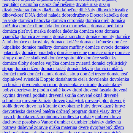
regulátor
disciplína
dispozičné riešenie
divoké ruže
dizajn
dizajnérske radiátory
dlažba do kúpeľne
dlhé šaty
dlhoveké trvalky
dlhovekosť
DNA
dobrá nálada
dobrodružstvo
Doctor kabelka
dom
na vode
domáca bábovka
domáca citronáda
domáca dreň
domáca
knižnica
domáca limonáda
domáca marmeláda
domáca pedikúra
domáca pleťová maska
domáca tlačenka
domáca torta
domáca
vianočka
domáca zelenina
domáca zmrzlina
domáce buchty
domáce
čatní
domáce cukrovinky
domáce koláče
domáce krémeše
domáce
kúpalisko
domáce maškrty
domáce muffiny
domáce ovocie
domáce
palacinky
domáce paradajky
domáce pečenie
domáce práce
domáce
sirupy
domáce sladkosti
domáce spotrebiče
domáce sušienky
domáce úlohy
domáce vajíčka
domáce zvieratá
domáci cyklistický
stojan
domáci džem
domáci koláč
domáci lekvár
domáci miláčik
domáci mušt
domáci nanuk
domáci sirup
domáci trezor
domácnosť
doplnkové svietidlá
Doppio
dosiahnutie cieľa
dovolenka
dovolenka
na horách
dovolenka pri mori
dovolenka v prírode
dovolenkový
pobyt
dozrievanie plodín
drahé kovy
drdol
drevená fasáda
drevená
krytina
drevená podlaha
drevená skriňa
drevené okná
drevené
schodisko
drevené žalúzie
drevený nábytok
drevený plot
drevený
stolík
drevo
drevo na kúrenie
drevokazné huby
drevokazný hmyz
drevotrieska
drezová batéria
drôtený program
drsné vlasy
drsný
povrch
dubákovo-šampiňónová polievka
dubáky
dubové drevo
duchovné posolstvo Vanoc
ďumbier
ďumbier lekársky
duševná
potrava
duševné zdravie
dúška materina
dvere
dvojfarebný džem
dychové cičenia
dychové cvičenia
dyha
dymovnica
dynamické