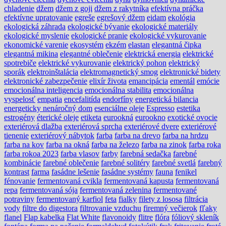
chladenie
džem
džem z goji
džem z rakytníka
efektívna práčka
efektívne upratovanie
egreše
egrešový džem
eidam
ekológia
ekologická záhrada
ekologické bývanie
ekologické materiály
ekologické myslenie
ekologické pranie
ekologické vykurovanie
ekonomické varenie
ekosystém
ekzém
elastan
elegantná čipka
elegantná mikina
elegantné oblečenie
elektrická energia
elektrické
spotrebiče
elektrické vykurovanie
elektrický pohon
elektrický
sporák
elektroinštalácia
elektromagnetický smog
elektronické bidety
elektronické zabezpečenie
elixír života
emancipácia
ementál
emócie
emocionálna inteligencia
emocionálna stabilita
emocionálna
vyspelosť
empatia
encefalitída
endorfíny
energetická bilancia
energeticky nenáročný dom
esenciálne oleje
Espresso
estetika
estrogény
éterické oleje
etiketa
eurookná
eurookno
exotické ovocie
exteriérová dlažba
exteriérová sprcha
exteriérové dvere
exteriérové
tienenie
exteriérový nábytok
farba
farba na drevo
farba na hrdzu
farba na kov
farba na okná
farba na železo
farba na zinok
farba roka
farba rokoa 2023
farba vlasov
farby
farebná sedačka
farebné
kombinácie
farebné oblečenie
farebné solitéry
farebné svetlá
farebný
kontrast
farma
fasádne lešenie
fasádne systémy
fauna
fenikel
fénovanie
fermentovaná cvikla
fermentovaná kapusta
fermentovaná
repa
fermentovaná sója
fermentovaná zelenina
fermentované
potraviny
fermentovaný karfiol
feta
fialky
filety z lososa
filtrácia
vody
filtre do digestora
filtrovanie vzduchu
firemný večierok
fľaky
flanel
Flap kabelka
Flat White
flavonoidy
flitre
flóra
fóliový skleník