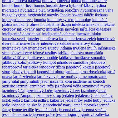
hrušky
hubová nátierka
hubová polievka
hudba
hudobné žánre
humor
humor lieči
humus
hustota dreva
hybnosť kĺbov
hydina
hydratácia
hydratácia pleti
hydratácia pokožky
hydromasážna vaňa
hygge
hygiena
hygienické návyky
Iconic Award
ihličie
ikebana
impregnácia dreva
imunita
imunitný systém
imunológ
indukčná
platňa
indukčný ohrev
industriálny dizajn
infekcia
infekcie
infekčné
choroby
infikovaný hmyz
informácie
inovácie
inštalácia digestora
inteligentná domácnosť
inteligentná ochrana
intenzita hluku
intenzita svetla
interiér
interiérová farba
interiérová zeleň
interiérové
dvere
interiérové farby
interiérové žalúzie
interiérový dizajn
internetové hry
internetové služby
intímna hygiena
inulín
inžinierske
siete
izbové kvety
izbové rastliny
jablko
jablková marmeláda
jablková šťava
jablkové smoothie
jablkovo-hruškové smoothie
jablkový koláč
jablkový kompót
jahodové smoothie
jahodovo-
rebarborová tartaletka
jahodový džem
jahodový koktail
jahodový
sirup
jahody
japandi
japonská kultúra
jarabina
jarná dovolenka
jarná
únava
jarná zelenina
jarné kvety
jarné motívy
jarné upratovanie
jarný šalát
jarný šatník
javor
jazda na koni
jazdenie na koňoch
jazierko
jazmín
jazmínová ryža
jazmínová vôňa
jazmínové mydlo
jazmínový čaj
jazmínový krém
jazmínový kvet
jazmínový med
jazmínový šampón
jazmínový sirup
jedáleň
jedálenský stôl
jedálny
lístok
jedlá z karfiolu
jedlá z kukurice
jedlé hríby
jedlé huby
jedlička
jedlo
jednodielna skriňa
jednoduché tvary
jemná motorika
jemné
farby
jemné textílie
jesenná móda
jesenná obuv
jesenná sezóna
jesenné dekorácie
jesenné práce
jeseter
jogurt
jogurtová zálievka