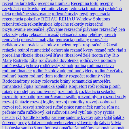
recept na tartaletky
recept na tiramisu
Recept na tortu
recepty
recyklácia
reďkovka
rednutie vlasov
redukcia hmotnosti
redukčná
diéta
redukčné stravovanie
reflexné prvky
regál
regenerácia
regenerácia pokožky
REHAU
REHAU Window Solutions
rekonštrukcia
rekonštrukcia kúpeľne
rekordy
rekreačné
bicyklovanie
rekreačné lyžovanie
rekreačné plávanie
rekreačný beh
rekvizity
relax
relaxačná masáž
relaxačná zóna
reliéfny povrch
renovácia
renovácia nábytku
renovácia podlahy
renovácia
radiátorov
renovácia schodov
repelent
repík
respiračné ťažkosti
retiazka
retinol
reumatické ochorenia
rezané kvety
rezané ruže
riad z
porcelánu
ríbezle
ríbezľová šťava
ríbezľové želé
ricotta
ríny
Rio
Mare
Ristretto
róba
rodičovská dovolenka
rodičovská podpora
rodičovská výchova
rodičovský zámok
rodina
rodinná oslava
rodinné financie
rodinné stolovanie
rodinné výlety
rodinné vzťahy
rodinný bazén
rodinný dom
rodinný rozpočet
rodinný výlet
Rododendrony
rolety
rolovacie brány
romantická atmosféra
romantická čipka
romantická spálňa
Roquefort
rošt
rotácia plodín
rotačný model
rovnoprávnosť
rozchodník
rozkladacia sedačka
rozmarín
rozmatín
rozmnožovanie rastlín
rozvod plynu
rozvod vody
rozvoj fantázie
rozvoj logiky
rozvoj motoriky
rozvoj osobnosti
rozvoj reči
rozvoj zručnosti
ručné práce
rumanček
rumba
rúra na
pečenie
ruža
ružičkový kel
ružovofialová
rybí tuk
ryby
rýchla
desiata
rýľ
Saddle kabelka
sadenie
sadenie kvetov
sako
šalát
šalát z
červenej repy
šalát zo stopkového zeleru
sálavé teplo
šalvia
šalvia
hispánska
samba
šampiňónová omáčka
šampiňóny
saponát
saponát