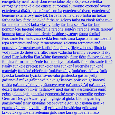
energeticky nenáročný dom
esenciálne oleje
Espresso
estetika
estrogény
éterické oleje
etiketa
eurookná
eurookno
exotické ovocie
exteriérová dlažba
exteriérová sprcha
exteriérové dvere
exteriérové
tienenie
exteriérový nábytok
farba
farba na drevo
farba na hrdzu
farba na kov
farba na okná
farba na železo
farba na zinok
farba roka
farba rokoa 2023
farba vlasov
farby
farebná sedačka
farebné
kombinácie
farebné oblečenie
farebné solitéry
farebné svetlá
farebný
kontrast
farma
fasádne lešenie
fasádne systémy
fauna
fenikel
fénovanie
fermentovaná cvikla
fermentovaná kapusta
fermentovaná
repa
fermentovaná sója
fermentovaná zelenina
fermentované
potraviny
fermentovaný karfiol
feta
fialky
filety z lososa
filtrácia
vody
filtre do digestora
filtrovanie vzduchu
firemný večierok
fľaky
flanel
Flap kabelka
Flat White
flavonoidy
flitre
flóra
fóliový skleník
fontána
forma na pečenie
formaldehyd
fotokútik
frak
fritovanie
froté
ftaláty
funkcie pračiek
funkcionalita
funkčná kuchyňa
funkčné
materiály
funkčné oblečenie
funkčné zóny
funkčnosť kĺbov
fúrik
fyzická kondícia
fyzická rovnováha
garderóba
gaštan jedlý
gaštanová múka
gaštanová plnka
gaštanová polievka
gaštanová
roláda
gaštanové drevo
gaštanové pyré
gaštanový čaj
gaštanový
dezert
gaštanový likér
gaštanový med
gaštany
gastronómia
gauč
gelos
gelotológia
genetika
geometrické vzory
geotextílie
gerbery
German Design Award
gigant
gingerol
ginko biloba
glaming
glazúrované tehly
globálne otepľovanie
goji
golf
gouda
grafika
granitový drez
gravidita
gril
grilovaná hovädzina
grilovaná
krkovička
grilovaná zelenina
grilované kura
grilované mäso