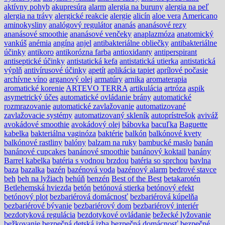
aktívny pohyb
akupresúra
alarm
alergia na buruny
alergia na peľ
alergia na trávy
alergické reakcie
alergie
alicín
aloe vera
Americano
aminokysliny
analógový regulátor
ananás
ananásové rezy
ananásové smoothie
ananásové venčeky
anaplazmóza
anatomický
vankúš
anémia
angína
anjel
antibakteriálne obliečky
antibakteriálne
účinky
antikoro
antikorózna farba
antioxidanty
antiperspirant
antiseptické účinky
antistatická kefa
antistatická utierka
antistatická
výplň
antivírusové účinky
apetít
aplikácia tapiet
aprílové počasie
archívne víno
arganový olej
armatúry
arnika
aromaterapia
aromatické korenie
ARTEVO TERRA
artikulácia
artróza
aspik
asymetrický účes
automatické ovládanie brány
automatické
rozmrazovanie
automatické zavlažovanie
automatizované
zavlažovacie systémy
automatizovaný skleník
autoprístrešok
aviváž
avokádové smoothie
avokádový olej
bábovka
bacuľka
Baguette
kabelka
bakteriálna vaginóza
baktérie
balkón
balkónové kvety
balkónové rastliny
balóny
balzam na ruky
bambucké maslo
banán
banánové cupcakes
banánové smoothie
banánový koktail
banány
Barrel kabelka
batéria s vodnou brzdou
batéria so sprchou
bavlna
baza
bazalka
bazén
bazénová voda
bazénový alarm
bedrové stavce
beh
beh na lyžiach
behúň
benzén
Best of the Best
betakarotén
Betlehemská hviezda
betón
betónová stierka
betónový efekt
betónový plot
bezbariérová domácnosť
bezbariérová kúpelňa
bezbariérové bývanie
bezbariérový dom
bezbariérový interiér
bezdotyková regulácia
bezdotykové ovládanie
bežecké lyžovanie
bežkovanie
bezpečná detská izba
bezpečná domácnosť
bezpečné