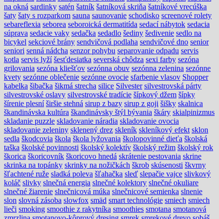
na okná
sardinky
satén
šatník
šatníková skriňa
šatníkové vrecúška
šaty
šaty s rozparkom
sauna
saunovanie
schodisko
screenové rolety
sebareflexia
seborea
seboroická dermatitída
sedací nábytok
sedacia
súprava
sedacie vaky
sedačka
sedadlo
šediny
šedivenie
sedlo na
bicykel
sekciové brány
sendvičová podlaha
sendvičové dno
senior
seniori
senná nádcha
senzor pohybu
separovanie odpadu
servis
kotla
servis lyží
šesťdesiatka
severská chôdza
sexi farby
sezóna
grilovania
sezóna kliešťov
sezónna obuv
sezónna zelenina
sezónne
kvety
sezónne oblečenie
sezónne ovocie
sfarbenie vlasov
Shopper
kabelka
šibačka
šikmá strecha
silice
Silvester
silvestrovská párty
silvestrovské oslavy
silvestrovské tradície
šípkový džem
šípky
šírenie plesní
širšie stehná
sirup z bazy
sirup z goji
šišky
skalnica
škandinávska kultúra
škandinávsky štýl bývania
škáry
skialpinizmus
skladanie puzzle
skladovanie náradia
skladovanie ovocia
skladovanie zeleniny
sklenený drez
skleník
skleníkový efekt
sklon
sedla
škodcovia
škola
škola lyžovania
školopovinné dieťa
školská
taška
školské povinnosti
školský kolektív
školský režim
školský rok
škorica
škoricovník
škoricovo hnedá
skrátenie pestovania
skrine
skrinka na topánky
skrinky na nožičkách
škrob
skúsenosti
škvrny
šľachtené ruže
sladká poleva
šľahačka
sleď
slepačie vajce
slivkový
koláč
slivky
slnečná energia
slnečné kolektory
slnečné okuliare
slnečné žiarenie
slnečnicová múka
slnečnicové semienka
slnenie
slon
slovná zásoba
slowfox
smäd
smart technológie
smiech
smiech
lieči
smoking
smoothie z rakytníka
smoothies
smotana
smotanová
zmrzlina
smotanovo-kôprový dresing
smrek
smrekové drevo
sobáš