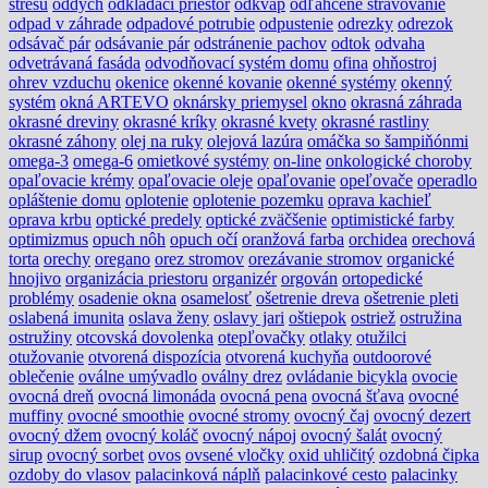
stresu
oddych
odkladací priestor
odkvap
odľahčené stravovanie
odpad v záhrade
odpadové potrubie
odpustenie
odrezky
odrezok
odsávač pár
odsávanie pár
odstránenie pachov
odtok
odvaha
odvetrávaná fasáda
odvodňovací systém domu
ofina
ohňostroj
ohrev vzduchu
okenice
okenné kovanie
okenné systémy
okenný
systém
okná ARTEVO
oknársky priemysel
okno
okrasná záhrada
okrasné dreviny
okrasné kríky
okrasné kvety
okrasné rastliny
okrasné záhony
olej na ruky
olejová lazúra
omáčka so šampiňónmi
omega-3
omega-6
omietkové systémy
on-line
onkologické choroby
opaľovacie krémy
opaľovacie oleje
opaľovanie
opeľovače
operadlo
opláštenie domu
oplotenie
oplotenie pozemku
oprava kachieľ
oprava krbu
optické predely
optické zväčšenie
optimistické farby
optimizmus
opuch nôh
opuch očí
oranžová farba
orchidea
orechová
torta
orechy
oregano
orez stromov
orezávanie stromov
organické
hnojivo
organizácia priestoru
organizér
orgován
ortopedické
problémy
osadenie okna
osamelosť
ošetrenie dreva
ošetrenie pleti
oslabená imunita
oslava ženy
oslavy jari
oštiepok
ostriež
ostružina
ostružiny
otcovská dovolenka
otepľovačky
otlaky
otužilci
otužovanie
otvorená dispozícia
otvorená kuchyňa
outdoorové
oblečenie
oválne umývadlo
oválny drez
ovládanie bicykla
ovocie
ovocná dreň
ovocná limonáda
ovocná pena
ovocná šťava
ovocné
muffiny
ovocné smoothie
ovocné stromy
ovocný čaj
ovocný dezert
ovocný džem
ovocný koláč
ovocný nápoj
ovocný šalát
ovocný
sirup
ovocný sorbet
ovos
ovsené vločky
oxid uhličitý
ozdobná čipka
ozdoby do vlasov
palacinková náplň
palacinkové cesto
palacinky