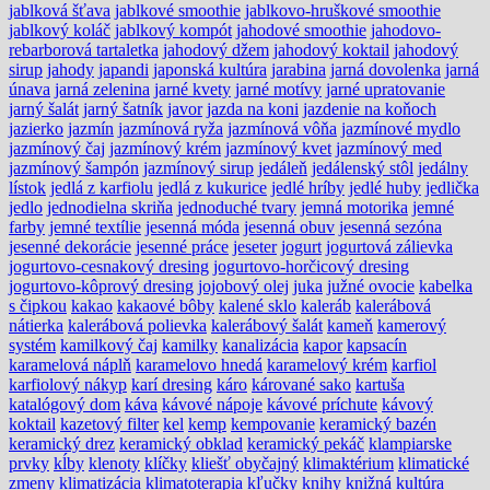
jablková šťava
jablkové smoothie
jablkovo-hruškové smoothie
jablkový koláč
jablkový kompót
jahodové smoothie
jahodovo-
rebarborová tartaletka
jahodový džem
jahodový koktail
jahodový
sirup
jahody
japandi
japonská kultúra
jarabina
jarná dovolenka
jarná
únava
jarná zelenina
jarné kvety
jarné motívy
jarné upratovanie
jarný šalát
jarný šatník
javor
jazda na koni
jazdenie na koňoch
jazierko
jazmín
jazmínová ryža
jazmínová vôňa
jazmínové mydlo
jazmínový čaj
jazmínový krém
jazmínový kvet
jazmínový med
jazmínový šampón
jazmínový sirup
jedáleň
jedálenský stôl
jedálny
lístok
jedlá z karfiolu
jedlá z kukurice
jedlé hríby
jedlé huby
jedlička
jedlo
jednodielna skriňa
jednoduché tvary
jemná motorika
jemné
farby
jemné textílie
jesenná móda
jesenná obuv
jesenná sezóna
jesenné dekorácie
jesenné práce
jeseter
jogurt
jogurtová zálievka
jogurtovo-cesnakový dresing
jogurtovo-horčicový dresing
jogurtovo-kôprový dresing
jojobový olej
juka
južné ovocie
kabelka
s čipkou
kakao
kakaové bôby
kalené sklo
kaleráb
kalerábová
nátierka
kalerábová polievka
kalerábový šalát
kameň
kamerový
systém
kamilkový čaj
kamilky
kanalizácia
kapor
kapsacín
karamelová náplň
karamelovo hnedá
karamelový krém
karfiol
karfiolový nákyp
karí dresing
káro
kárované sako
kartuša
katalógový dom
káva
kávové nápoje
kávové príchute
kávový
koktail
kazetový filter
kel
kemp
kempovanie
keramický bazén
keramický drez
keramický obklad
keramický pekáč
klampiarske
prvky
kĺby
klenoty
klíčky
kliešť obyčajný
klimaktérium
klimatické
zmeny
klimatizácia
klimatoterapia
kľučky
knihy
knižná kultúra