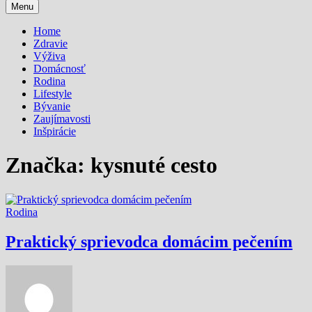
Menu
Home
Zdravie
Výživa
Domácnosť
Rodina
Lifestyle
Bývanie
Zaujímavosti
Inšpirácie
Značka:
kysnuté cesto
Rodina
Praktický sprievodca domácim pečením