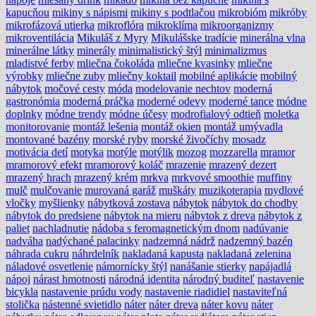
kapucňou
mikiny s nápismi
mikiny s podtlačou
mikrobióm
mikróby
mikrofázová utierka
mikroflóra
mikroklíma
mikroorganizmy
mikroventilácia
Mikuláš z Myry
Mikulášske tradície
minerálna vlna
minerálne látky
minerály
minimalistický štýl
minimalizmus
mladistvé ferby
mliečna čokoláda
mliečne kvasinky
mliečne
výrobky
mliečne zuby
mliečny koktail
mobilné aplikácie
mobilný
nábytok
močové cesty
móda
modelovanie nechtov
moderná
gastronómia
moderná práčka
moderné odevy
moderné tance
módne
doplnky
módne trendy
módne účesy
modrofialový odtieň
moletka
monitorovanie
montáž lešenia
montáž okien
montáž umývadla
montované bazény
morské ryby
morské živočíchy
mosadz
motivácia detí
motyka
motýle
motýlik
mozog
mozzarella
mramor
mramorový efekt
mramorový koláč
mrazenie
mrazený dezert
mrazený hrach
mrazený krém
mrkva
mrkvové smoothie
muffiny
mulč
mulčovanie
murovaná garáž
muškáty
muzikoterapia
mydlové
vločky
myšlienky
nábytková zostava
nábytok
nábytok do chodby
nábytok do predsiene
nábytok na mieru
nábytok z dreva
nábytok z
paliet
nachladnutie
nádoba s feromagnetickým dnom
nadúvanie
nadváha
nadýchané palacinky
nadzemná nádrž
nadzemný bazén
náhrada cukru
náhrdelník
nakladaná kapusta
nakladaná zelenina
náladové osvetlenie
námornícky štýl
nanášanie stierky
napájadlá
nápoj
nárast hmotnosti
národná identita
národný buditeľ
nastavenie
bicykla
nastavenie prúdu vody
nastavenie riadidiel
nastaviteľná
stolička
nástenné svietidlo
náter
náter dreva
náter kovu
náter