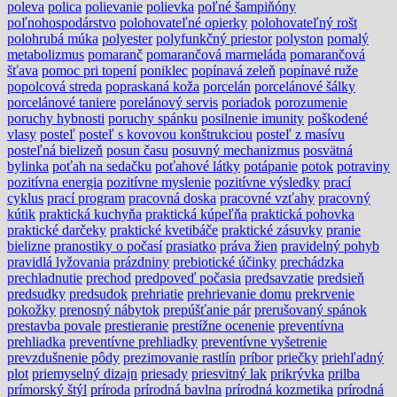
poleva
polica
polievanie
polievka
poľné šampiňóny
poľnohospodárstvo
polohovateľné opierky
polohovateľný rošt
polohrubá múka
polyester
polyfunkčný priestor
polyston
pomalý
metabolizmus
pomaranč
pomarančová marmeláda
pomarančová
šťava
pomoc pri topení
poniklec
popínavá zeleň
popínavé ruže
popolcová streda
popraskaná koža
porcelán
porcelánové šálky
porcelánové taniere
porelánový servis
poriadok
porozumenie
poruchy hybnosti
poruchy spánku
posilnenie imunity
poškodené
vlasy
posteľ
posteľ s kovovou konštrukciou
posteľ z masívu
posteľná bielizeň
posun času
posuvný mechanizmus
posvätná
bylinka
poťah na sedačku
poťahové látky
potápanie
potok
potraviny
pozitívna energia
pozitívne myslenie
pozitívne výsledky
prací
cyklus
prací program
pracovná doska
pracovné vzťahy
pracovný
kútik
praktická kuchyňa
praktická kúpeľňa
praktická pohovka
praktické darčeky
praktické kvetibáče
praktické zásuvky
pranie
bielizne
pranostiky o počasí
prasiatko
práva žien
pravidelný pohyb
pravidlá lyžovania
prázdniny
prebiotické účinky
prechádzka
prechladnutie
prechod
predpoveď počasia
predsavzatie
predsieň
predsudky
predsudok
prehriatie
prehrievanie domu
prekrvenie
pokožky
prenosný nábytok
prepúšťanie pár
prerušovaný spánok
prestavba povale
prestieranie
prestížne ocenenie
preventívna
prehliadka
preventívne prehliadky
preventívne vyšetrenie
prevzdušnenie pôdy
prezimovanie rastlín
príbor
priečky
priehľadný
plot
priemyselný dizajn
priesady
priesvitný lak
prikrývka
prilba
prímorský štýl
príroda
prírodná bavlna
prírodná kozmetika
prírodná