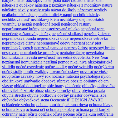
nábytku
náter odkvapov
náter plota
náter radiátora
náter stien
nátierka z dubákov
nátierka z kozákov
nátierka z modrákov
nature
náušnice
návaly
návaly tepla
návrat do školy
názorové rozdiely
nealkoholické nápoje
nealkoholický nápoj
nechtík lekársky
nechtíková masť
nechtíkový krém
nechtíkový olej
nedostatok
vitamínu D
nektár
nenáročná zeleň
nenáročné rastliny
neparfumované krémy
nepasterizované mlieko
nepečená torta
nepečené gaštanové guľôčky
nepečené sladkosti
nepečený dezert
nepremokavá bunda
nepremokavá obuv
nepremokavá vetrovka
nepremokavé čižmy
nepremokavé odevy
nepriehľadný plot
nepriľnavý povrch
nerezová panvica
nerezový drez
nerezový hrniec
nespavosť
neurologické problémy
neutrálne farby
neverbálna
komunikácia
nevesta
nevoľnosť
nevšedná dovolenka
New Year
nezámerná komunikácia
nezištná pomoc
nikel
niva
nízkokalorické
sladidlo
nočné osvetlenie
nočné stolíky
nočné svietidlo
nočný krém
nočný stolík
nordic walking
novoročné oslavy
novoročné vinše
novoročné záväzky
nový rok
nožnice
nutričná psychológia
nylon
obdĺžnikové umývadlo
obedová súprava
obezita
obilniny
objem
vlasov
obklad do kúpeľne
oblé hrany
oblečenie
obliečky
oblievačka
obnoviteľné zdroje
obraz
obrazy
obrúčky
obuv
obytná povala
obytná strecha
obytné podkrovie
obytný priestor
obývacia izba
obývačka
obývačková stena
Ocenenie iF DESIGN AWARD
ochladenie vzduchu
ochota pomáhať
ochrana dreva
ochrana hlavy
ochrana kovu
ochrana očí
ochrana pokožky
ochrana proti korózii
ochranný náter
očista obličiek
očista pečene
očistná kúra
odbúranie