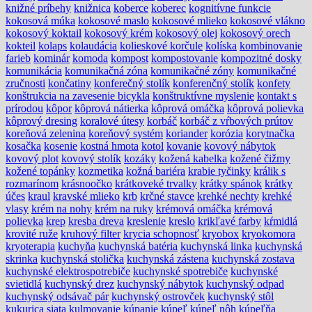
knižné príbehy
knižnica
koberce
koberec
kognitívne funkcie
kokosová múka
kokosové maslo
kokosové mlieko
kokosové vlákno
kokosový koktail
kokosový krém
kokosový olej
kokosový orech
kokteil
kolaps
kolaudácia
kolieskové korčule
kolíska
kombinovanie
farieb
kominár
komoda
kompost
kompostovanie
kompozitné dosky
komunikácia
komunikačná zóna
komunikačné zóny
komunikačné
zručnosti
končatiny
konferečný stolík
konferenčný stolík
konfety
konštrukcia na zavesenie bicykla
konštruktívne myslenie
kontakt s
prírodou
kôpor
kôprová nátierka
kôprová omáčka
kôprová polievka
kôprový dresing
koralové útesy
korbáč
korbáč z vŕbových prútov
koreňová zelenina
koreňový systém
koriander
korózia
korytnačka
kosačka
kosenie
kostná hmota
kotol
kovanie
kovový nábytok
kovový plot
kovový stolík
kozáky
kožená kabelka
kožené čižmy
kožené topánky
kozmetika
kožná bariéra
krabie tyčinky
králik s
rozmarínom
krásnoočko
krátkoveké trvalky
krátky spánok
krátky
účes
kraul
kravské mlieko
krb
krčné stavce
krehké nechty
krehké
vlasy
krém na nohy
krém na ruky
krémová omáčka
krémová
polievka
krep
kresba dreva
kreslenie
kreslo
krikľavé farby
kŕmidlá
krovité ruže
kruhový filter
krycia schopnosť
kryobox
kryokomora
kryoterapia
kuchyňa
kuchynská batéria
kuchynská linka
kuchynská
skrinka
kuchynská stolička
kuchynská zástena
kuchynská zostava
kuchynské elektrospotrebiče
kuchynské spotrebiče
kuchynské
svietidlá
kuchynský drez
kuchynský nábytok
kuchynský odpad
kuchynský odsávač pár
kuchynský ostrovček
kuchynský stôl
kukurica siata
kulmovanie
kúpanie
kúpeľ
kúpeľ nôh
kúpeľňa