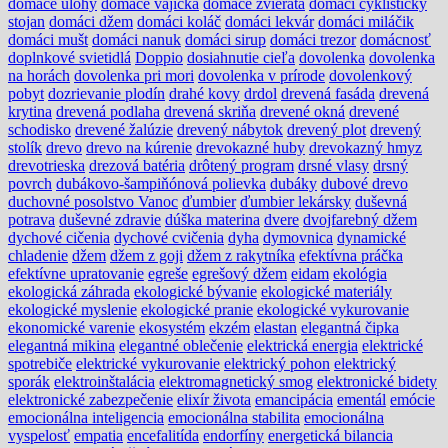
domáce úlohy
domáce vajíčka
domáce zvieratá
domáci cyklistický
stojan
domáci džem
domáci koláč
domáci lekvár
domáci miláčik
domáci mušt
domáci nanuk
domáci sirup
domáci trezor
domácnosť
doplnkové svietidlá
Doppio
dosiahnutie cieľa
dovolenka
dovolenka
na horách
dovolenka pri mori
dovolenka v prírode
dovolenkový
pobyt
dozrievanie plodín
drahé kovy
drdol
drevená fasáda
drevená
krytina
drevená podlaha
drevená skriňa
drevené okná
drevené
schodisko
drevené žalúzie
drevený nábytok
drevený plot
drevený
stolík
drevo
drevo na kúrenie
drevokazné huby
drevokazný hmyz
drevotrieska
drezová batéria
drôtený program
drsné vlasy
drsný
povrch
dubákovo-šampiňónová polievka
dubáky
dubové drevo
duchovné posolstvo Vanoc
ďumbier
ďumbier lekársky
duševná
potrava
duševné zdravie
dúška materina
dvere
dvojfarebný džem
dychové cičenia
dychové cvičenia
dyha
dymovnica
dynamické
chladenie
džem
džem z goji
džem z rakytníka
efektívna práčka
efektívne upratovanie
egreše
egrešový džem
eidam
ekológia
ekologická záhrada
ekologické bývanie
ekologické materiály
ekologické myslenie
ekologické pranie
ekologické vykurovanie
ekonomické varenie
ekosystém
ekzém
elastan
elegantná čipka
elegantná mikina
elegantné oblečenie
elektrická energia
elektrické
spotrebiče
elektrické vykurovanie
elektrický pohon
elektrický
sporák
elektroinštalácia
elektromagnetický smog
elektronické bidety
elektronické zabezpečenie
elixír života
emancipácia
ementál
emócie
emocionálna inteligencia
emocionálna stabilita
emocionálna
vyspelosť
empatia
encefalitída
endorfíny
energetická bilancia