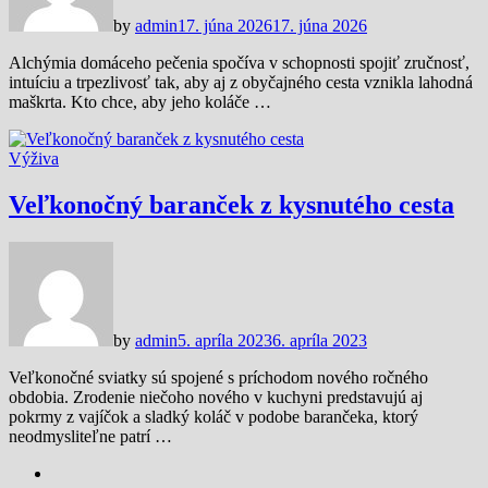
by
admin
17. júna 2026
17. júna 2026
Alchýmia domáceho pečenia spočíva v schopnosti spojiť zručnosť,
intuíciu a trpezlivosť tak, aby aj z obyčajného cesta vznikla lahodná
maškrta. Kto chce, aby jeho koláče …
Výživa
Veľkonočný baranček z kysnutého cesta
by
admin
5. apríla 2023
6. apríla 2023
Veľkonočné sviatky sú spojené s príchodom nového ročného
obdobia. Zrodenie niečoho nového v kuchyni predstavujú aj
pokrmy z vajíčok a sladký koláč v podobe barančeka, ktorý
neodmysliteľne patrí …