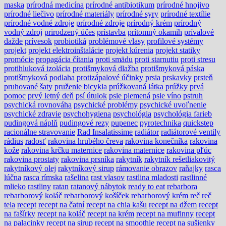
maska
prírodná medicína
prírodné antibiotikum
prírodné hnojivo
prírodné liečivo
prírodné materiály
prírodné syry
prírodné textílie
prírodné vodné zdroje
prírodné zdroje
prírodný krém
prírodný
vodný zdroj
prirodzený účes
prístavba
prítomný okamih
prívalové
dažde
prívesok
probiotiká
problémové vlasy
profilové systémy
projekt
projekt elektroinštalácie
projekt kúrenia
projekt statiky
promócie
propagácia čítania
proti smädu
proti starnutiu
proti stresu
protihluková izolácia
protišmyková dlažba
protišmyková páska
protišmyková podlaha
protizápalové účinky
prsia
prskavky
prsteň
pruhované šaty
pruženie bicykla
prúžkovaná látka
prúžky
prvá
pomoc
prvý letný deň
psí útulok
psie plemená
psie víno
pstruh
psychická rovnováha
psychické problémy
psychické uvoľnenie
psychické zdravie
psychohygiena
psychológia
psychológia farieb
pudingová náplň
pudingové rezy
pupenec
pyrotechnika
quickstep
racionálne stravovanie
Rad Insalatissime
radiátor
radiátorové ventily
rádius
radosť
rakovina hrubého čreva
rakovina konečníka
rakovina
kože
rakovina krčku maternice
rakovina maternice
rakovina pľúc
rakovina prostaty
rakovina prsníka
rakytník
rakytník rešetliakovitý
rakytníkový olej
rakytníkový sirup
rámovanie obrazov
raňajky
rasca
lúčna
rasca rímska
rašelina
rast vlasov
rastlina mladosti
rastlinné
mlieko
rastliny
ratan
ratanový nábytok
ready to eat
rebarbora
rebarborový koláč
rebarborový košíček
rebarborový krém
reč
reč
tela
recept
recept na čatní
recept na chia kašu
recept na džem
recept
na fašírky
recept na koláč
recept na krém
recept na mufinny
recept
na palacinky
recept na sirup
recept na smoothie
recept na sušienky