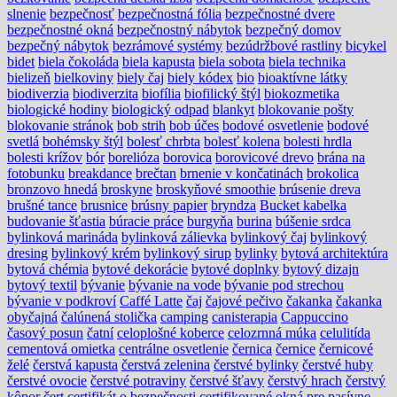
slnenie
bezpečnosť
bezpečnostná fólia
bezpečnostné dvere
bezpečnostné okná
bezpečnostný nábytok
bezpečný domov
bezpečný nábytok
bezrámové systémy
bezúdržbové rastliny
bicykel
bidet
biela čokoláda
biela kapusta
biela sobota
biela technika
bielizeň
bielkoviny
biely čaj
biely kódex
bio
bioaktívne látky
biodiverzia
biodiverzita
biofília
biofilický štýl
biokozmetika
biologické hodiny
biologický odpad
blankyt
blokovanie pošty
blokovanie stránok
bob strih
bob účes
bodové osvetlenie
bodové
svetlá
bohémsky štýl
bolesť chrbta
bolesť kolena
bolesti hrdla
bolesti krížov
bór
borelióza
borovica
borovicové drevo
brána na
fotobunku
breakdance
brečtan
brnenie v končatinách
brokolica
bronzovo hnedá
broskyne
broskyňové smoothie
brúsenie dreva
brušné tance
brusnice
brúsny papier
bryndza
Bucket kabelka
budovanie šťastia
búracie práce
burgyňa
burina
búšenie srdca
bylinková marináda
bylinková zálievka
bylinkový čaj
bylinkový
dresing
bylinkový krém
bylinkový sirup
bylinky
bytová architektúra
bytová chémia
bytové dekorácie
bytové doplnky
bytový dizajn
bytový textil
bývanie
bývanie na vode
bývanie pod strechou
bývanie v podkroví
Caffé Latte
čaj
čajové pečivo
čakanka
čakanka
obyčajná
čalúnená stolička
camping
canisterapia
Cappuccino
časový posun
čatní
celoplošné koberce
celozrnná múka
celulitída
cementová omietka
centrálne osvetlenie
černica
černice
černicové
želé
čerstvá kapusta
čerstvá zelenina
čerstvé bylinky
čerstvé huby
čerstvé ovocie
čerstvé potraviny
čerstvé šťavy
čerstvý hrach
čerstvý
kôpor
čert
certifikát o bezpečnosti
certifikované okná pre pasívne