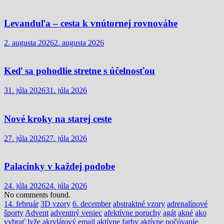
Levanduľa – cesta k vnútornej rovnováhe
2. augusta 2026
2. augusta 2026
Keď sa pohodlie stretne s účelnosťou
31. júla 2026
31. júla 2026
Nové kroky na starej ceste
27. júla 2026
27. júla 2026
Palacinky v každej podobe
24. júla 2026
24. júla 2026
No comments found.
14. február
3D vzory
6. december
abstraktné vzory
adrenalínové
športy
Advent
adventný veniec
afektívne poruchy
agát
akné
ako
vybrať lyže
akrylátový email
aktívne farby
aktívne počúvanie