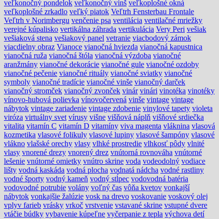
veľkonočný pondelok
veľkonočný vinš
veľkoplošné okná
veľkoplošné zrkadlo
veľký piatok
Veľtrh Fensterbau Frontale
Veľtrh v Norimbergu
venčenie psa
ventilácia
ventilačné mriežky
verejné kúpalisko
vertikálna záhrada
vertikulácia
Very Peri
vešiak
vešiaková stena
vešiakový panel
vetranie
viacbodový zámok
viacdielny obraz
Vianoce
vianočná hviezda
vianočná kapustnica
vianočná ruža
vianočná štóla
vianočná výzdoba
vianočné
aranžmány
vianočné dekorácie
vianočné gule
vianočné ozdoby
vianočné pečenie
vianočné rituály
vianočné sviatky
vianočné
symboly
vianočné tradície
vianočné vinše
vianočný darček
vianočný stromček
vianočný zvonček
vinár
vinári
vinotéka
vinotéky
vínovo-hubová polievka
vínovočervená
vinše
vintage
vintage
nábytok
vintage zariadenie
vintage zdobenie
vinylové tapety
violeta
viróza
virtuálny svet
vírusy
višne
višňová náplň
višňové srdiečka
vitalita
vitamín C
vitamín D
vitamíny
viva magenta
vláknina
vlasová
kozmetika
vlasové folikuly
vlasové lupiny
vlasové šampóny
vlasové
vlákno
vlašské orechy
vlasy
vlhké prostredie
vlhkosť pôdy
vlnité
vlasy
vnorené drezy
vnorený drez
vnútorná rovnováha
vnútorné
lešenie
vnútorné omietky
vnútro skrine
voda
vodeodolný
vodiace
lišty
vodná kaskáda
vodná plocha
vodnatá nádcha
vodné rastliny
vodné športy
vodný kameň
vodný stĺpec
vodovodná batéria
vodovodné potrubie
volány
voľný čas
vôňa kvetov
vonkajší
nábytok
vonkajšie žalúzie
vosk na drevo
voskovanie
voskový olej
vplyv farieb
vrásky
vrkoč
vrstvenie
vstavané skrine
vstupné dvere
vtáčie búdky
vybavenie kúpeľne
vyčerpanie z tepla
výchova detí