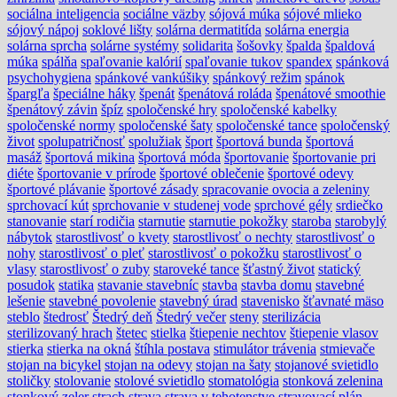
sociálna inteligencia
sociálne väzby
sójová múka
sójové mlieko
sójový nápoj
soklové lišty
solárna dermatitída
solárna energia
solárna sprcha
solárne systémy
solidarita
šošovky
špalda
špaldová
múka
spálňa
spaľovanie kalórií
spaľovanie tukov
spandex
spánková
psychohygiena
spánkové vankúšiky
spánkový režim
spánok
špargľa
špeciálne háky
špenát
špenátová roláda
špenátové smoothie
špenátový závin
špíz
spoločenské hry
spoločenské kabelky
spoločenské normy
spoločenské šaty
spoločenské tance
spoločenský
život
spolupatričnosť
spolužiak
šport
športová bunda
športová
masáž
športová mikina
športová móda
športovanie
športovanie pri
diéte
športovanie v prírode
športové oblečenie
športové odevy
športové plávanie
športové zásady
spracovanie ovocia a zeleniny
sprchovací kút
sprchovanie v studenej vode
sprchové gély
srdiečko
stanovanie
starí rodičia
starnutie
starnutie pokožky
staroba
starobylý
nábytok
starostlivosť o kvety
starostlivosť o nechty
starostlivosť o
nohy
starostlivosť o pleť
starostlivosť o pokožku
starostlivosť o
vlasy
starostlivosť o zuby
staroveké tance
šťastný život
statický
posudok
statika
stavanie stavebníc
stavba
stavba domu
stavebné
lešenie
stavebné povolenie
stavebný úrad
stavenisko
šťavnaté mäso
steblo
štedrosť
Štedrý deň
Štedrý večer
steny
sterilizácia
sterilizovaný hrach
štetec
stielka
štiepenie nechtov
štiepenie vlasov
stierka
stierka na okná
štíhla postava
stimulátor trávenia
stmievače
stojan na bicykel
stojan na odevy
stojan na šaty
stojanové svietidlo
stoličky
stolovanie
stolové svietidlo
stomatológia
stonková zelenina
stonkový zeler
strach
strava
strava v tehotenstve
stravovací plán