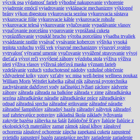
výcvik psa
výdatnosť farieb
výhodné nakupovanie
vyhorenie
vyjadrenie emócií
vyjadrovanie
vyklápacie mechanizmy
výklopné
brány
výkon digestora
vykurovacia sezóna
vykurovacia sústava
vykurovacie fólie
vykurovacie káble
vykurovacie rohože
vykurovacie telesá
vykurovanie
vylučovanie
vypadávanie vlasov
vypaľovanie porcelánu
vyparovanie
vyprážaná cuketa
vyprázdňovanie
vypuklé brucho
výroba porcelánu
výsadba trvaliek
vysádzanie rastlín
vysávač
vysávanie kobercov
výšivka
vysoká
teplota vzduchu
vyšší vek
výsuvné mechanizmy
výsuvný systém
vytrvalosť
výtvarné umenie
vyučovanie
vyvážené stravovanie
vývoj
dieťaťa
vývoj reči
vyvýšené záhony
výzdoba stola
výživa
výživa
pleti
výživa vlasov
výživná pleťová maska
význam farieb
vzdelávanie
vzduch
vzduchotesné nádoby
vzdušné oblečenie
vždyzelené kríky
vzory
vzťahy
wc misa
well-being
wellness poukaz
William Moris
Wristlet kabelka
zábal rúk
zábavná pyrotechnika
zachytávanie dažďovej vody
začínajúci lyžiari
záclony
zádverie
záhony
záhrada
záhrada na balkóne
záhrada v zime
záhradkárska
sezóna
záhradkárske náradie
záhradkárske práce
záhradkársky
odpad
záhradná sprcha
záhradné grilovanie
záhradné náradie
záhradné šampiňóny
záhradný bazén
záhradný nábytok
záhradný
sud
zahrievajúce potraviny
základná škola
základy lyžovania
zakrytie bazéna
zálievka na šalát
žalúdočné šťavy
žalúzie
žalúzie z
ekologických materiálov
zamat
zámok
zápal kĺbov
zápalové
ochorenia
zápalové ochorenie
zápcha
zapekaná cuketa
zapustené
svietidlo
zapustený bazén
zarastajúce nechty
zariadenie
zariadenie