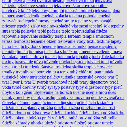
chlór
tekvica
tekvicová marmeláda
tekvicová múka
tekvicová
nátierka
tekvicové semienka
tekvicovo-škoricové smoothie
tekvicový koláč
tekvicový kompót
telesná kondícia
telesná teplota
temperovaný skleník
tepelná izolácia
tepelná pohoda
tepelná
zotrvačnosť
tepelné mosty
tepelné straty
tepelne vyrovnávajúci
priestor
tepelné zisky
tepelno-izolačné vlastnosti
tepelný šok
tepelný
stres
teplá polievka
teplé počasie
teplo
teplovzdušná fritéza
tepovanie
tepovanie sedačky
terapia farbami
terapia smiechom
terasa
termostat
tesnenie okien
testovanie vody
textil
textilné tapety
ticho lieči
tichý doraz
tienenie
tieniaca technika
tieniace systémy
tienidlo
timián
tiramisu
tlačenka s hráškom
tlmené osvetlenie
tmavá
čokoláda
tmel na drevo
toaleta
tolerancia
topábky
torta
Tote kabelka
toxíny
trasovanie
tráva
trávenie
tráviaci systém
tráviaci trakt
trávnik
treska
trieda
triedenie šatstva
trojdielna skriňa
tropické ovocie
trvalky
trvanlivosť potravín
tu a teraz
tuhý chlór
tulipán
tuniak
turistická obuv
turistické paličky
turistika
tuzemské ovocie
tvar G
tvar I
tvar L
tvar U
tvaroh
tvarohová náplň
tvary digestorov
tvrdá
voda
tvrdé dreviny
tvrdý syr
typ postavy
typy digestorov
typy pletí
úbytok kolagénu
ubytovanie na horách
učenie
učenie hrou
účes
účinky orechov
účinky rastlín
účinky saunovania
účinky zvieraťa na
človeka
účinné pranie
účinnosť digestora
učiteľ
úcta k starším
udržateľnosť planéty
údržba
údržba bazéna
údržba domácnosti
údržba domu
údržba dreva
údržba kachieľ
údržba kovu
údržba krbu
údržba okeníc
údržba pračky
údržba radiátorov
údržba zábradlia
údržba záhrady
uhorka
úložné priestory
úložný priestor
umelé