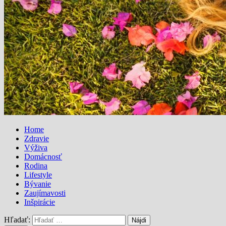
Home
Zdravie
Výživa
Domácnosť
Rodina
Lifestyle
Bývanie
Zaujímavosti
Inšpirácie
Hľadať: