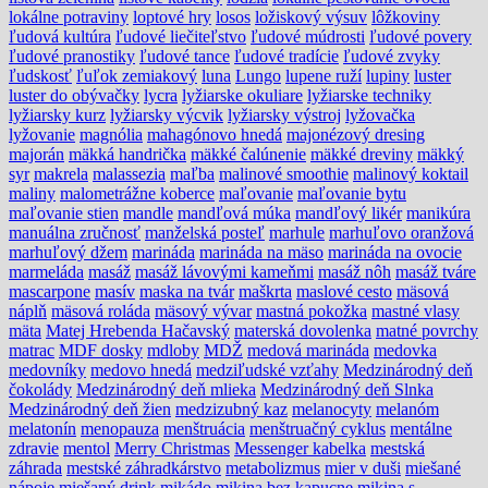
lokálne potraviny
loptové hry
losos
ložiskový výsuv
lôžkoviny
ľudová kultúra
ľudové liečiteľstvo
ľudové múdrosti
ľudové povery
ľudové pranostiky
ľudové tance
ľudové tradície
ľudové zvyky
ľudskosť
ľuľok zemiakový
luna
Lungo
lupene ruží
lupiny
luster
luster do obývačky
lycra
lyžiarske okuliare
lyžiarske techniky
lyžiarsky kurz
lyžiarsky výcvik
lyžiarsky výstroj
lyžovačka
lyžovanie
magnólia
mahagónovo hnedá
majonézový dresing
majorán
mäkká handrička
mäkké čalúnenie
mäkké dreviny
mäkký
syr
makrela
malassezia
maľba
malinové smoothie
malinový koktail
maliny
malometrážne koberce
maľovanie
maľovanie bytu
maľovanie stien
mandle
mandľová múka
mandľový likér
manikúra
manuálna zručnosť
manželská posteľ
marhule
marhuľovo oranžová
marhuľový džem
marináda
marináda na mäso
marináda na ovocie
marmeláda
masáž
masáž lávovými kameňmi
masáž nôh
masáž tváre
mascarpone
masív
maska na tvár
maškrta
maslové cesto
mäsová
náplň
mäsová roláda
mäsový vývar
mastná pokožka
mastné vlasy
mäta
Matej Hrebenda Hačavský
materská dovolenka
matné povrchy
matrac
MDF dosky
mdloby
MDŽ
medová marináda
medovka
medovníky
medovo hnedá
medziľudské vzťahy
Medzinárodný deň
čokolády
Medzinárodný deň mlieka
Medzinárodný deň Slnka
Medzinárodný deň žien
medzizubný kaz
melanocyty
melanóm
melatonín
menopauza
menštruácia
menštruačný cyklus
mentálne
zdravie
mentol
Merry Christmas
Messenger kabelka
mestská
záhrada
mestské záhradkárstvo
metabolizmus
mier v duši
miešané
nápoje
miešaný drink
mikádo
mikina bez kapucne
mikina s