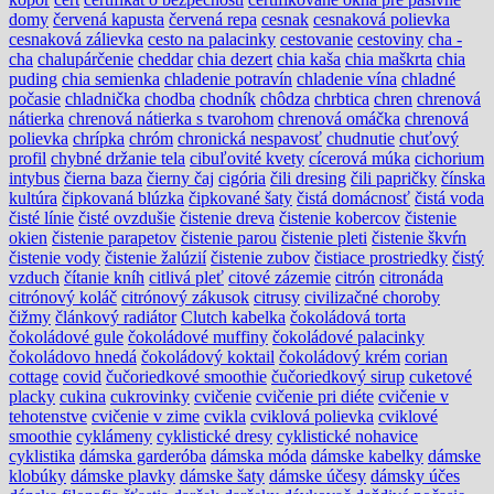
domy
červená kapusta
červená repa
cesnak
cesnaková polievka
cesnaková zálievka
cesto na palacinky
cestovanie
cestoviny
cha -
cha
chalupárčenie
cheddar
chia dezert
chia kaša
chia maškrta
chia
puding
chia semienka
chladenie potravín
chladenie vína
chladné
počasie
chladnička
chodba
chodník
chôdza
chrbtica
chren
chrenová
nátierka
chrenová nátierka s tvarohom
chrenová omáčka
chrenová
polievka
chrípka
chróm
chronická nespavosť
chudnutie
chuťový
profil
chybné držanie tela
cibuľovité kvety
cícerová múka
cichorium
intybus
čierna baza
čierny čaj
cigória
čili dresing
čili papričky
čínska
kultúra
čipkovaná blúzka
čipkované šaty
čistá domácnosť
čistá voda
čisté línie
čisté ovzdušie
čistenie dreva
čistenie kobercov
čistenie
okien
čistenie parapetov
čistenie parou
čistenie pleti
čistenie škvŕn
čistenie vody
čistenie žalúzií
čistenie zubov
čistiace prostriedky
čistý
vzduch
čítanie kníh
citlivá pleť
citové zázemie
citrón
citronáda
citrónový koláč
citrónový zákusok
citrusy
civilizačné choroby
čižmy
článkový radiátor
Clutch kabelka
čokoládová torta
čokoládové gule
čokoládové muffiny
čokoládové palacinky
čokoládovo hnedá
čokoládový koktail
čokoládový krém
corian
cottage
covid
čučoriedkové smoothie
čučoriedkový sirup
cuketové
placky
cukina
cukrovinky
cvičenie
cvičenie pri diéte
cvičenie v
tehotenstve
cvičenie v zime
cvikla
cviklová polievka
cviklové
smoothie
cyklámeny
cyklistické dresy
cyklistické nohavice
cyklistika
dámska garderóba
dámska móda
dámske kabelky
dámske
klobúky
dámske plavky
dámske šaty
dámske účesy
dámsky účes