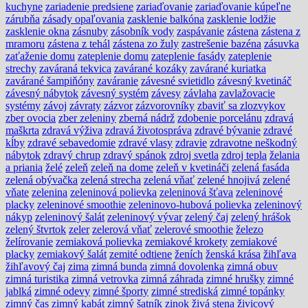
kuchyne
zariadenie predsiene
zariaďovanie
zariaďovanie kúpeľne
zárubňa
zásady opaľovania
zasklenie balkóna
zasklenie lodžie
zasklenie okna
zásnuby
zásobník vody
zaspávanie
zástena
zástena z
mramoru
zástena z tehál
zástena zo žuly
zastrešenie bazéna
zásuvka
zaťaženie domu
zateplenie domu
zateplenie fasády
zateplenie
strechy
zaváraná tekvica
zavárané kozáky
zavárané kuriatka
zavárané šampiňóny
zaváranie
závesné svietidlo
závesný kvetináč
závesný nábytok
závesný systém
závesy
závlaha
zavlažovacie
systémy
závoj
závraty
zázvor
zázvorovníky
zbaviť sa zlozvykov
zber ovocia
zber zeleniny
zberná nádrž
zdobenie porcelánu
zdravá
maškrta
zdravá výživa
zdravá životospráva
zdravé bývanie
zdravé
kĺby
zdravé sebavedomie
zdravé vlasy
zdravie
zdravotne neškodný
nábytok
zdravý chrup
zdravý spánok
zdroj svetla
zdroj tepla
želania
a priania
želé
zeleň
zeleň na dome
zeleň v kvetináči
zelená fasáda
zelená obývačka
zelená strecha
zelená vňať
zelené hnojivá
zelené
vňate
zelenina
zeleninová polievka
zeleninová šťava
zeleninové
placky
zeleninové smoothie
zeleninovo-hubová polievka
zeleninový
nákyp
zeleninový šalát
zeleninový vývar
zelený čaj
zelený hrášok
zelený štvrtok
zeler
zelerová vňať
zelerové smoothie
železo
želírovanie
zemiaková polievka
zemiakové krokety
zemiakové
placky
zemiakový šalát
zemité odtiene
ženích
ženská krása
žihľava
žihľavový čaj
zima
zimná bunda
zimná dovolenka
zimná obuv
zimná turistika
zimná vetrovka
zimná záhrada
zimné hrušky
zimné
jablká
zimné odevy
zimné športy
zimné strediská
zimné topánky
zimný čas
zimný kabát
zimný šatník
zinok
živá stena
živicový