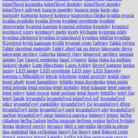
kúpeľňová keramika
kúpeľňové doplnky
kúpeľňové skrinky
kúpeľňový nábytok
kuracie nugetky
kuracie prsia
kurie oko
kuriozity
kurkuma
kusové koberce
kustovnica čínska
kvalita ovocia
kvalita ovzdušia
kvalita života
kvalitné osvetlenie
kvalitné
stravovanie
kvasená kapusta
kvasená zelenina
kvasinky
kvasnice
kvetinové vzory
kvetinový motív
kvety
kýchanie
kyprenie pôdy
kyselina citrónová
kyselina hyalurónová
kyselina jablčná
kyselina
šťavelová
kyslá kapusata
kyslík
kysnuté cesto
ľadviny
ľahká večera
ľahké stavebné materiály
ľahký obed
lak na drevo
lakovanie dreva
lakovanie nechtov
ľaliovka
lámavé vlasy
lámavosť nechtov
laminát
lamino
ľan
ľanové semienka
lapač výparov
láska
láska ku knihám
láskavé skutky
Latte Macchiato
Laura Ashley
lávové kamene
lazúra
lazúry
LED lampy
LED osvetlenie
LED pásy
LED žiarovky
legenda o Mikulášovi
lekvár
leňošenie
lesklé povrchy
lesklé vlasy
lesné plody
lesné šampiňóny
leštidlo
letná dovolenka
letná móda
letná príroda
letná sezóna
letné klobúky
letné kúpanie
letné nápoje
letné odevy
letné ovocie
letné počasie
letné športy
letničky
letný čas
letný šatník
levanduľa
levanduľová kúpeľová soľ
levanduľové
silice
levanduľové vankúšiky
levanduľový čaj
levanduľový džem
levanduľový krém
levanduľový med
levanduľový olej
levanduľový
parfum
levanduľový sirup
liatinová panvica
liatinový hrniec
liečba
chladom
liečba ľadom
liečba mrazom
liečenie vodou
liečivé bylinky
lienka
lieskové orechy
lievance
likér z rakytníka
likvidácia plesní
lipa malolistá
lipa veľkolistá
lipový čaj
lipový med
lístkové cesto
listová zelenina
listové kabelky
lodžia
lokálne pestovanie ovocia