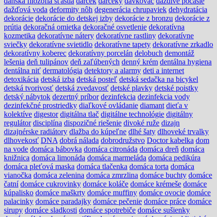
dánska filozofia šťastia
darček
darčeky
dávkovač
daždivé počasie
dažďová voda
deformity nôh
degenerácia chrupaviek
dehydratácia
dekorácie
dekorácie do detskej izby
dekorácie z bronzu
dekorácie z
prútia
dekoračná omietka
dekoračné osvetlenie
dekoratívna
kozmetika
dekoratívne nátery
dekoratívne rastliny
dekoratívne
sviečky
dekoratívne svietidlo
dekoratívne tapety
dekoratívne zrkadlo
dekoratívny koberec
dekoratívny porcelán
delobuch
demontáž
lešenia
deň tulipánov
deň zaľúbených
denný krém
dentálna hygiena
dentálna niť
dermatológia
detektory a alarmy
deti a internet
detoxikácia
detská izba
detská posteľ
detská sedačka na bicykel
detská tvorivosť
detská zvedavosť
detské plavky
detské poistky
detský nábytok
dezertný príbor
dezinfekcia
dezinfekcia vody
dezinfekčné prostriedky
diaľkové ovládanie
diamant
dieťa v
kolektíve
digestor
digitálna tlač
digitálne technológie
digitálny
regulátor
disciplína
dispozičné riešenie
divoké ruže
dizajn
dizajnérske radiátory
dlažba do kúpeľne
dlhé šaty
dlhoveké trvalky
dlhovekosť
DNA
dobrá nálada
dobrodružstvo
Doctor kabelka
dom
na vode
domáca bábovka
domáca citronáda
domáca dreň
domáca
knižnica
domáca limonáda
domáca marmeláda
domáca pedikúra
domáca pleťová maska
domáca tlačenka
domáca torta
domáca
vianočka
domáca zelenina
domáca zmrzlina
domáce buchty
domáce
čatní
domáce cukrovinky
domáce koláče
domáce krémeše
domáce
kúpalisko
domáce maškrty
domáce muffiny
domáce ovocie
domáce
palacinky
domáce paradajky
domáce pečenie
domáce práce
domáce
sirupy
domáce sladkosti
domáce spotrebiče
domáce sušienky