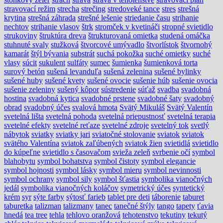
stravovací režim
strecha
strečing
stredoveké tance
stres
strešná
krytina
strešná záhrada
strešné lešenie
striedanie času
strihanie
nechtov
strihanie vlasov
štrk
stromček v kvetináči
stropné svietidlo
strukoviny
štruktúra dreva
štrukturovaná omietka
studená omáčka
stuhnuté svaly
stužková
štvorcové umývadlo
štvorlístok
štvornohý
kamarát
štýl bývania
substrát
suchá pokožka
suché omietky
suché
vlasy
súcit
sukulent
sulfáty
sumec
šumienka
šumienková torta
surový betón
sušená levanduľa
sušená zelenina
sušené bylinky
sušené huby
sušené kvety
sušené ovocie
sušenie húb
sušenie ovocia
sušenie zeleniny
sušený kôpor
sústredenie
súťaž
svadba
svadobná
hostina
svadobná kytica
svadobné prstene
svadobné šaty
svadobný
obrad
svadobný účes
svalová hmota
Svätý Mikuláš
Svätý Valentín
svetelná lišta
svetelná pohoda
svetelná priepustnosť
svetelná terapia
svetelné efekty
svetelné reťaze
svetelné zdroje
svetelný tok
svetlý
nábytok
sviatky
sviatky jari
sviatočné stolovanie
sviatok
sviatok
svätého Valentína
sviatok zaľúbených
sviatok žien
svietidlá
svietidlo
do kúpeľne
svietidlo s časovačom
svieža zeleň
svrbenie očí
symbol
blahobytu
symbol bohatstva
symbol čistoty
symbol elegancie
symbol hojnosti
symbol lásky
symbol mieru
symbol nevinnosti
symbol ochrany
symbol sily
symbol šťastia
symbolika vianočných
jedál
symbolika vianočných koláčov
symetrický účes
syntetický
krém
syr
sýte farby
sýtosť farieb
tablet pre deti
táborenie
taburet
taburetka
talizman
talizmany
tanec
tanečné štýly
tango
tapety
ťavia
hnedá
tea tree
tehla
tehlovo oranžová
tehotenstvo
tekutiny
tekutý