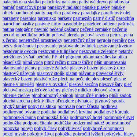
palacinky na sladko
palacinky na slano
palivové drevo
palubovka
pamäť
pamäťová pena
panelový radiátor
pánske plavky
pánsky
oblek
panthenol
pánty
paprika
parabény
paradajky
parafínový olej
parapety
parenica
parenisko
parkety
parmezán
parný čistič
parochňa
parochne
pásiky
pasívne farby
pasodoble
pastelové odtiene
paštrnák
patina
patogény
pavinič
pečené gaštany
pečené zemiaky
pečenie
pecorino
pedikúra
pektín
peľová alergia
peľová sezóna
pemza
pena
z černíc
penetračné prostriedky
penetračný náter
pergola
perníky
pes
pes v domácnosti
pestovanie
pestovanie byliniek
pestovanie kvetov
pestovanie ovocia
pestovanie tulipánov
pestovanie zeleniny
petardy
petržlenová vňať
petúnie
PF
pH
pigment
pikantná zálievka
pílka
písací stôl
pitná voda
pitný režim
pizza taštičky
plán upratovania
plánovanie
planty
plastové žalúzie
plastový bazén
plastový drez
plastový nábytok
plastový stolík
platan
plávanie
plavecké štýly
plavecký bazén
plazivé ruže
plech na pečenie
ples
pleseň
plesne
plesne v interiéri
plesne v ovzduší
plesová sezóna
plesové šaty
pleť
pleťová maska
pleťové krémy
pleťové mlieko
pleťové sérum
plnenie cieľov
plnohodnotný spánok
plnotučné mlieko
plnší zadok
plochá strecha
plošný filter
pľuzgiere
plynatosť
plynový sporák
plytký tanier
pobyt na slnku
pochvala
pocit šťastia
podkova
podkrovné bývanie
podlaha
podlahová krytina
podlahové kúrenie
podmorská fauna
podmorská flóra
podmorský hotel
podmorský svet
podnožka
podpora čítania
podrážka
podzemná nádrž
pohostinnosť
pohovka
pohyb
pohyb čriev
pohyblivosť
pohybové schopnosti
pokoj mysle
pokojný život
pokožka
pokročilí lyžiari
pokrývka hlavy