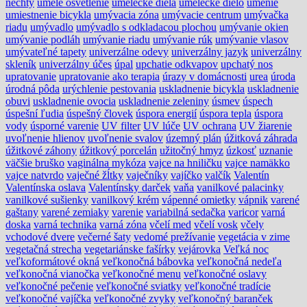
nechty
umelé osvetlenie
umelecké diela
umelecké dielo
umenie
umiestnenie bicykla
umývacia zóna
umývacie centrum
umývačka
riadu
umývadlo
umývadlo s odkladacou plochou
umývanie okien
umývanie podláh
umývanie riadu
umývanie rúk
umývanie vlasov
umývateľné tapety
univerzálne odevy
univerzálny jazyk
univerzálny
skleník
univerzálny účes
úpal
upchatie odkvapov
upchatý nos
upratovanie
upratovanie ako terapia
úrazy v domácnosti
urea
úroda
úrodná pôda
urýchlenie pestovania
uskladnenie bicykla
uskladnenie
obuvi
uskladnenie ovocia
uskladnenie zeleniny
úsmev
úspech
úspešní ľudia
úspešný človek
úspora energií
úspora tepla
úspora
vody
úsporné varenie
UV filter
UV lúče
UV ochrana
UV žiarenie
uvoľnenie hlienov
uvoľnenie svalov
územný plán
úžitková záhrada
úžitkové záhony
úžitkový porcelán
užitočný hmyz
úzkosť
uznanie
väčšie bruško
vaginálna mykóza
vajce na hniličku
vajce namäkko
vajce natvrdo
vaječné žĺtky
vaječníky
vajíčko
valčík
Valentín
Valentínska oslava
Valentínsky darček
vaňa
vanilkové palacinky
vanilkové sušienky
vanilkový krém
vápenné omietky
vápnik
varené
gaštany
varené zemiaky
varenie
variabilná sedačka
varicor
varná
doska
varná technika
varná zóna
včelí med
včelí vosk
včely
vchodové dvere
večerné šaty
vedomé prežívanie
vegetácia v zime
vegetačná strecha
vegetariánske fašírky
vejárovka
Veľká noc
veľkoformátové okná
veľkonočná bábovka
veľkonočná nedeľa
veľkonočná vianočka
veľkonočné menu
veľkonočné oslavy
veľkonočné pečenie
veľkonočné sviatky
veľkonočné tradície
veľkonočné vajíčka
veľkonočné zvyky
veľkonočný baranček