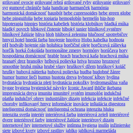
grilované ovocie
grilované rebrá
grilované ryby
grilovanie
grilovaný
syr
gumové chrániče
hala
handicap
harmanček
harmónia
harmonická domácnosť
hausbót
hebe cupressoides
hebe green globe
hebe pinguifolia
hebe topiaria
hemoglobín
hermelín
hip-hop
hipoterapia
hippies
história kabeliek
história klobúkov
hladká múka
hladký povrch
hĺbkové čistenie
hlboký tanier
hliníkové systémy
hliníkové žalúzie
hliva
hloh
hlúbová zelenina
hlučnosť spotrebičov
hmyzí hotel
hnedá farba
hnojenie
hnojivo
Hobo kabelka
hodnota
pH
hodváb
hojenie rán
holubica
horčičné oleje
horčicová zálievka
horčík
horká čokoláda
hormonálne zmeny
hormóny
horúčava
hory
hospodárna domácnosť
hrable
hrach
hrachová kaša
hrachová múka
hranatý drez
hranolky
hríbová polievka
hriva
hrozno
hroznové
smoothie
hrubá múka
hrubé vlasy
hruškový džem
hruškový koláč
hrušky
hubová nátierka
hubová polievka
hudba
hudobné žánre
humor
humor lieči
humus
hustota dreva
hybnosť kĺbov
hydina
hydratácia
hydratácia pleti
hydratácia pokožky
hydromasážna vaňa
hygge
hygiena
hygienické návyky
Iconic Award
ihličie
ikebana
impregnácia dreva
imunita
imunitný systém
imunológ
indukčná
platňa
indukčný ohrev
industriálny dizajn
infekcia
infekcie
infekčné
choroby
infikovaný hmyz
informácie
inovácie
inštalácia digestora
inteligentná domácnosť
inteligentná ochrana
intenzita hluku
intenzita svetla
interiér
interiérová farba
interiérová zeleň
interiérové
dvere
interiérové farby
interiérové žalúzie
interiérový dizajn
internetové hry
internetové služby
intímna hygiena
inulín
inžinierske
siete
izbové kvety
izbové rastliny
jablko
jablková marmeláda