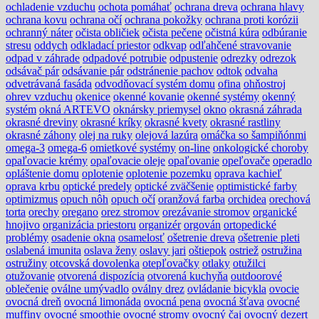
ochladenie vzduchu
ochota pomáhať
ochrana dreva
ochrana hlavy
ochrana kovu
ochrana očí
ochrana pokožky
ochrana proti korózii
ochranný náter
očista obličiek
očista pečene
očistná kúra
odbúranie
stresu
oddych
odkladací priestor
odkvap
odľahčené stravovanie
odpad v záhrade
odpadové potrubie
odpustenie
odrezky
odrezok
odsávač pár
odsávanie pár
odstránenie pachov
odtok
odvaha
odvetrávaná fasáda
odvodňovací systém domu
ofina
ohňostroj
ohrev vzduchu
okenice
okenné kovanie
okenné systémy
okenný
systém
okná ARTEVO
oknársky priemysel
okno
okrasná záhrada
okrasné dreviny
okrasné kríky
okrasné kvety
okrasné rastliny
okrasné záhony
olej na ruky
olejová lazúra
omáčka so šampiňónmi
omega-3
omega-6
omietkové systémy
on-line
onkologické choroby
opaľovacie krémy
opaľovacie oleje
opaľovanie
opeľovače
operadlo
opláštenie domu
oplotenie
oplotenie pozemku
oprava kachieľ
oprava krbu
optické predely
optické zväčšenie
optimistické farby
optimizmus
opuch nôh
opuch očí
oranžová farba
orchidea
orechová
torta
orechy
oregano
orez stromov
orezávanie stromov
organické
hnojivo
organizácia priestoru
organizér
orgován
ortopedické
problémy
osadenie okna
osamelosť
ošetrenie dreva
ošetrenie pleti
oslabená imunita
oslava ženy
oslavy jari
oštiepok
ostriež
ostružina
ostružiny
otcovská dovolenka
otepľovačky
otlaky
otužilci
otužovanie
otvorená dispozícia
otvorená kuchyňa
outdoorové
oblečenie
oválne umývadlo
oválny drez
ovládanie bicykla
ovocie
ovocná dreň
ovocná limonáda
ovocná pena
ovocná šťava
ovocné
muffiny
ovocné smoothie
ovocné stromy
ovocný čaj
ovocný dezert