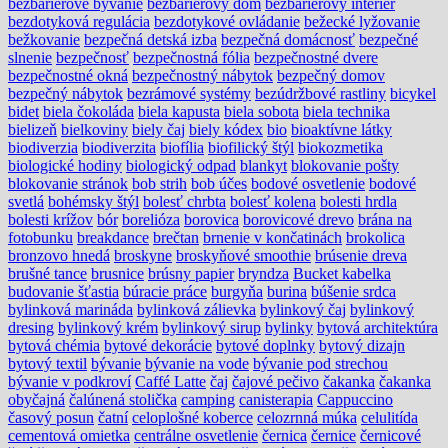
bezbariérové bývanie
bezbariérový dom
bezbariérový interiér
bezdotyková regulácia
bezdotykové ovládanie
bežecké lyžovanie
bežkovanie
bezpečná detská izba
bezpečná domácnosť
bezpečné
slnenie
bezpečnosť
bezpečnostná fólia
bezpečnostné dvere
bezpečnostné okná
bezpečnostný nábytok
bezpečný domov
bezpečný nábytok
bezrámové systémy
bezúdržbové rastliny
bicykel
bidet
biela čokoláda
biela kapusta
biela sobota
biela technika
bielizeň
bielkoviny
biely čaj
biely kódex
bio
bioaktívne látky
biodiverzia
biodiverzita
biofília
biofilický štýl
biokozmetika
biologické hodiny
biologický odpad
blankyt
blokovanie pošty
blokovanie stránok
bob strih
bob účes
bodové osvetlenie
bodové
svetlá
bohémsky štýl
bolesť chrbta
bolesť kolena
bolesti hrdla
bolesti krížov
bór
borelióza
borovica
borovicové drevo
brána na
fotobunku
breakdance
brečtan
brnenie v končatinách
brokolica
bronzovo hnedá
broskyne
broskyňové smoothie
brúsenie dreva
brušné tance
brusnice
brúsny papier
bryndza
Bucket kabelka
budovanie šťastia
búracie práce
burgyňa
burina
búšenie srdca
bylinková marináda
bylinková zálievka
bylinkový čaj
bylinkový
dresing
bylinkový krém
bylinkový sirup
bylinky
bytová architektúra
bytová chémia
bytové dekorácie
bytové doplnky
bytový dizajn
bytový textil
bývanie
bývanie na vode
bývanie pod strechou
bývanie v podkroví
Caffé Latte
čaj
čajové pečivo
čakanka
čakanka
obyčajná
čalúnená stolička
camping
canisterapia
Cappuccino
časový posun
čatní
celoplošné koberce
celozrnná múka
celulitída
cementová omietka
centrálne osvetlenie
černica
černice
černicové