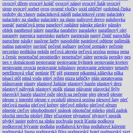
ovocný džem
ovocný koláč
ovocný nápoj
ovocný šalát
ovocný
sirup
ovocný sorbet
ovos
ovsené vločky
oxid uhličitý
ozdobná čipka
ozdoby do vlasov
palacinková náplň
palacinkové cesto
palacinky
palacinky na sladko
palacinky na slano
palivové drevo
palubovka
pamäť
pamäťová pena
panelový radiátor
pánske plavky
pánsky
oblek
panthenol
pánty
paprika
parabény
paradajky
parafínový olej
parapety
parenica
parenisko
parkety
parmezán
parný čistič
parochňa
parochne
pásiky
pasívne farby
pasodoble
pastelové odtiene
paštrnák
patina
patogény
pavinič
pečené gaštany
pečené zemiaky
pečenie
pecorino
pedikúra
pektín
peľová alergia
peľová sezóna
pemza
pena
z černíc
penetračné prostriedky
penetračný náter
pergola
perníky
pes
pes v domácnosti
pestovanie
pestovanie byliniek
pestovanie kvetov
pestovanie ovocia
pestovanie tulipánov
pestovanie zeleniny
petardy
petržlenová vňať
petúnie
PF
pH
pigment
pikantná zálievka
pílka
písací stôl
pitná voda
pitný režim
pizza taštičky
plán upratovania
plánovanie
planty
plastové žalúzie
plastový bazén
plastový drez
plastový nábytok
plastový stolík
platan
plávanie
plavecké štýly
plavecký bazén
plazivé ruže
plech na pečenie
ples
pleseň
plesne
plesne v interiéri
plesne v ovzduší
plesová sezóna
plesové šaty
pleť
pleťová maska
pleťové krémy
pleťové mlieko
pleťové sérum
plnenie cieľov
plnohodnotný spánok
plnotučné mlieko
plnší zadok
plochá strecha
plošný filter
pľuzgiere
plynatosť
plynový sporák
plytký tanier
pobyt na slnku
pochvala
pocit šťastia
podkova
podkrovné bývanie
podlaha
podlahová krytina
podlahové kúrenie
podmorská fauna
podmorská flóra
podmorský hotel
podmorský svet