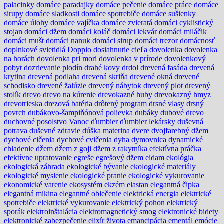
palacinky
domáce paradajky
domáce pečenie
domáce práce
domáce
sirupy
domáce sladkosti
domáce spotrebiče
domáce sušienky
domáce úlohy
domáce vajíčka
domáce zvieratá
domáci cyklistický
stojan
domáci džem
domáci koláč
domáci lekvár
domáci miláčik
domáci mušt
domáci nanuk
domáci sirup
domáci trezor
domácnosť
doplnkové svietidlá
Doppio
dosiahnutie cieľa
dovolenka
dovolenka
na horách
dovolenka pri mori
dovolenka v prírode
dovolenkový
pobyt
dozrievanie plodín
drahé kovy
drdol
drevená fasáda
drevená
krytina
drevená podlaha
drevená skriňa
drevené okná
drevené
schodisko
drevené žalúzie
drevený nábytok
drevený plot
drevený
stolík
drevo
drevo na kúrenie
drevokazné huby
drevokazný hmyz
drevotrieska
drezová batéria
drôtený program
drsné vlasy
drsný
povrch
dubákovo-šampiňónová polievka
dubáky
dubové drevo
duchovné posolstvo Vanoc
ďumbier
ďumbier lekársky
duševná
potrava
duševné zdravie
dúška materina
dvere
dvojfarebný džem
dychové cičenia
dychové cvičenia
dyha
dymovnica
dynamické
chladenie
džem
džem z goji
džem z rakytníka
efektívna práčka
efektívne upratovanie
egreše
egrešový džem
eidam
ekológia
ekologická záhrada
ekologické bývanie
ekologické materiály
ekologické myslenie
ekologické pranie
ekologické vykurovanie
ekonomické varenie
ekosystém
ekzém
elastan
elegantná čipka
elegantná mikina
elegantné oblečenie
elektrická energia
elektrické
spotrebiče
elektrické vykurovanie
elektrický pohon
elektrický
sporák
elektroinštalácia
elektromagnetický smog
elektronické bidety
elektronické zabezpečenie
elixír života
emancipácia
ementál
emócie