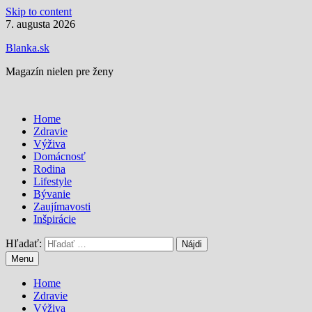
Skip to content
7. augusta 2026
Blanka.sk
Magazín nielen pre ženy
Home
Zdravie
Výživa
Domácnosť
Rodina
Lifestyle
Bývanie
Zaujímavosti
Inšpirácie
Hľadať:
Menu
Home
Zdravie
Výživa