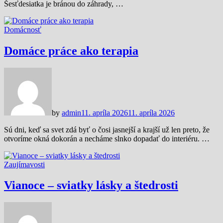
Šesťdesiatka je bránou do záhrady, …
Domácnosť
Domáce práce ako terapia
by
admin
11. apríla 2026
11. apríla 2026
Sú dni, keď sa svet zdá byť o čosi jasnejší a krajší už len preto, že
otvoríme okná dokorán a necháme slnko dopadať do interiéru. …
Zaujímavosti
Vianoce – sviatky lásky a štedrosti