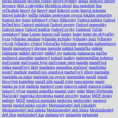
liečba mrazom
liečenie vodou
liečivé bylinky
lienka
lieskové orechy
lievance
likér z rakytníka
likvidácia plesní
lipa malolistá
lipa
veľkolistá
lipový čaj
lipový med
lístkové cesto
listová zelenina
listové kabelky
lodžia
lokálne pestovanie ovocia
lokálne potraviny
loptové hry
losos
ložiskový výsuv
lôžkoviny
ľudová kultúra
ľudové
liečiteľstvo
ľudové múdrosti
ľudové povery
ľudové pranostiky
ľudové tance
ľudové tradície
ľudové zvyky
ľudskosť
ľuľok
zemiakový
luna
Lungo
lupene ruží
lupiny
luster
luster do obývačky
lycra
lyžiarske okuliare
lyžiarske techniky
lyžiarsky kurz
lyžiarsky
výcvik
lyžiarsky výstroj
lyžovačka
lyžovanie
magnólia
mahagónovo
hnedá
majonézový dresing
majorán
mäkká handrička
mäkké
čalúnenie
mäkké dreviny
mäkký syr
makrela
malassezia
maľba
malinové smoothie
malinový koktail
maliny
malometrážne koberce
maľovanie
maľovanie bytu
maľovanie stien
mandle
mandľová
múka
mandľový likér
manikúra
manuálna zručnosť
manželská
posteľ
marhule
marhuľovo oranžová
marhuľový džem
marináda
marináda na mäso
marináda na ovocie
marmeláda
masáž
masáž
lávovými kameňmi
masáž nôh
masáž tváre
mascarpone
masív
maska na tvár
maškrta
maslové cesto
mäsová náplň
mäsová roláda
mäsový vývar
mastná pokožka
mastné vlasy
mäta
Matej Hrebenda
Hačavský
materská dovolenka
matné povrchy
matrac
MDF dosky
mdloby
MDŽ
medová marináda
medovka
medovníky
medovo
hnedá
medziľudské vzťahy
Medzinárodný deň čokolády
Medzinárodný deň mlieka
Medzinárodný deň Slnka
Medzinárodný
deň žien
medzizubný kaz
melanocyty
melanóm
melatonín