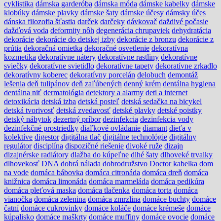
cyklistika
dámska garderóba
dámska móda
dámske kabelky
dámske
klobúky
dámske plavky
dámske šaty
dámske účesy
dámsky účes
dánska filozofia šťastia
darček
darčeky
dávkovač
daždivé počasie
dažďová voda
deformity nôh
degenerácia chrupaviek
dehydratácia
dekorácie
dekorácie do detskej izby
dekorácie z bronzu
dekorácie z
prútia
dekoračná omietka
dekoračné osvetlenie
dekoratívna
kozmetika
dekoratívne nátery
dekoratívne rastliny
dekoratívne
sviečky
dekoratívne svietidlo
dekoratívne tapety
dekoratívne zrkadlo
dekoratívny koberec
dekoratívny porcelán
delobuch
demontáž
lešenia
deň tulipánov
deň zaľúbených
denný krém
dentálna hygiena
dentálna niť
dermatológia
detektory a alarmy
deti a internet
detoxikácia
detská izba
detská posteľ
detská sedačka na bicykel
detská tvorivosť
detská zvedavosť
detské plavky
detské poistky
detský nábytok
dezertný príbor
dezinfekcia
dezinfekcia vody
dezinfekčné prostriedky
diaľkové ovládanie
diamant
dieťa v
kolektíve
digestor
digitálna tlač
digitálne technológie
digitálny
regulátor
disciplína
dispozičné riešenie
divoké ruže
dizajn
dizajnérske radiátory
dlažba do kúpeľne
dlhé šaty
dlhoveké trvalky
dlhovekosť
DNA
dobrá nálada
dobrodružstvo
Doctor kabelka
dom
na vode
domáca bábovka
domáca citronáda
domáca dreň
domáca
knižnica
domáca limonáda
domáca marmeláda
domáca pedikúra
domáca pleťová maska
domáca tlačenka
domáca torta
domáca
vianočka
domáca zelenina
domáca zmrzlina
domáce buchty
domáce
čatní
domáce cukrovinky
domáce koláče
domáce krémeše
domáce
kúpalisko
domáce maškrty
domáce muffiny
domáce ovocie
domáce