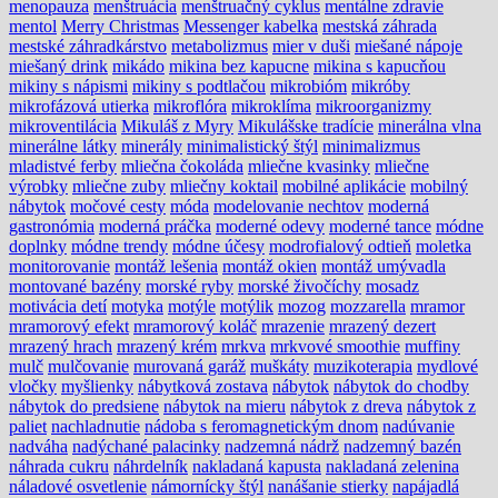
menopauza
menštruácia
menštruačný cyklus
mentálne zdravie
mentol
Merry Christmas
Messenger kabelka
mestská záhrada
mestské záhradkárstvo
metabolizmus
mier v duši
miešané nápoje
miešaný drink
mikádo
mikina bez kapucne
mikina s kapucňou
mikiny s nápismi
mikiny s podtlačou
mikrobióm
mikróby
mikrofázová utierka
mikroflóra
mikroklíma
mikroorganizmy
mikroventilácia
Mikuláš z Myry
Mikulášske tradície
minerálna vlna
minerálne látky
minerály
minimalistický štýl
minimalizmus
mladistvé ferby
mliečna čokoláda
mliečne kvasinky
mliečne
výrobky
mliečne zuby
mliečny koktail
mobilné aplikácie
mobilný
nábytok
močové cesty
móda
modelovanie nechtov
moderná
gastronómia
moderná práčka
moderné odevy
moderné tance
módne
doplnky
módne trendy
módne účesy
modrofialový odtieň
moletka
monitorovanie
montáž lešenia
montáž okien
montáž umývadla
montované bazény
morské ryby
morské živočíchy
mosadz
motivácia detí
motyka
motýle
motýlik
mozog
mozzarella
mramor
mramorový efekt
mramorový koláč
mrazenie
mrazený dezert
mrazený hrach
mrazený krém
mrkva
mrkvové smoothie
muffiny
mulč
mulčovanie
murovaná garáž
muškáty
muzikoterapia
mydlové
vločky
myšlienky
nábytková zostava
nábytok
nábytok do chodby
nábytok do predsiene
nábytok na mieru
nábytok z dreva
nábytok z
paliet
nachladnutie
nádoba s feromagnetickým dnom
nadúvanie
nadváha
nadýchané palacinky
nadzemná nádrž
nadzemný bazén
náhrada cukru
náhrdelník
nakladaná kapusta
nakladaná zelenina
náladové osvetlenie
námornícky štýl
nanášanie stierky
napájadlá