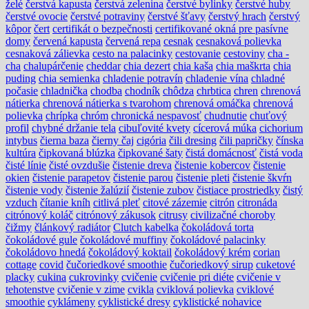
želé
čerstvá kapusta
čerstvá zelenina
čerstvé bylinky
čerstvé huby
čerstvé ovocie
čerstvé potraviny
čerstvé šťavy
čerstvý hrach
čerstvý
kôpor
čert
certifikát o bezpečnosti
certifikované okná pre pasívne
domy
červená kapusta
červená repa
cesnak
cesnaková polievka
cesnaková zálievka
cesto na palacinky
cestovanie
cestoviny
cha -
cha
chalupárčenie
cheddar
chia dezert
chia kaša
chia maškrta
chia
puding
chia semienka
chladenie potravín
chladenie vína
chladné
počasie
chladnička
chodba
chodník
chôdza
chrbtica
chren
chrenová
nátierka
chrenová nátierka s tvarohom
chrenová omáčka
chrenová
polievka
chrípka
chróm
chronická nespavosť
chudnutie
chuťový
profil
chybné držanie tela
cibuľovité kvety
cícerová múka
cichorium
intybus
čierna baza
čierny čaj
cigória
čili dresing
čili papričky
čínska
kultúra
čipkovaná blúzka
čipkované šaty
čistá domácnosť
čistá voda
čisté línie
čisté ovzdušie
čistenie dreva
čistenie kobercov
čistenie
okien
čistenie parapetov
čistenie parou
čistenie pleti
čistenie škvŕn
čistenie vody
čistenie žalúzií
čistenie zubov
čistiace prostriedky
čistý
vzduch
čítanie kníh
citlivá pleť
citové zázemie
citrón
citronáda
citrónový koláč
citrónový zákusok
citrusy
civilizačné choroby
čižmy
článkový radiátor
Clutch kabelka
čokoládová torta
čokoládové gule
čokoládové muffiny
čokoládové palacinky
čokoládovo hnedá
čokoládový koktail
čokoládový krém
corian
cottage
covid
čučoriedkové smoothie
čučoriedkový sirup
cuketové
placky
cukina
cukrovinky
cvičenie
cvičenie pri diéte
cvičenie v
tehotenstve
cvičenie v zime
cvikla
cviklová polievka
cviklové
smoothie
cyklámeny
cyklistické dresy
cyklistické nohavice