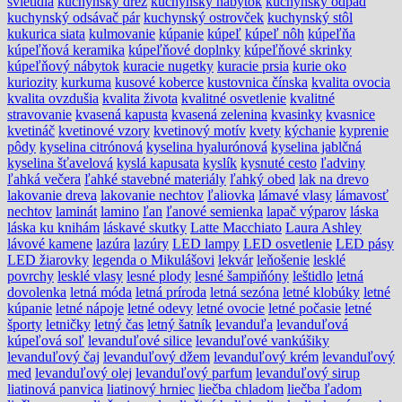
svietidlá
kuchynský drez
kuchynský nábytok
kuchynský odpad
kuchynský odsávač pár
kuchynský ostrovček
kuchynský stôl
kukurica siata
kulmovanie
kúpanie
kúpeľ
kúpeľ nôh
kúpeľňa
kúpeľňová keramika
kúpeľňové doplnky
kúpeľňové skrinky
kúpeľňový nábytok
kuracie nugetky
kuracie prsia
kurie oko
kuriozity
kurkuma
kusové koberce
kustovnica čínska
kvalita ovocia
kvalita ovzdušia
kvalita života
kvalitné osvetlenie
kvalitné
stravovanie
kvasená kapusta
kvasená zelenina
kvasinky
kvasnice
kvetináč
kvetinové vzory
kvetinový motív
kvety
kýchanie
kyprenie
pôdy
kyselina citrónová
kyselina hyalurónová
kyselina jablčná
kyselina šťavelová
kyslá kapusata
kyslík
kysnuté cesto
ľadviny
ľahká večera
ľahké stavebné materiály
ľahký obed
lak na drevo
lakovanie dreva
lakovanie nechtov
ľaliovka
lámavé vlasy
lámavosť
nechtov
laminát
lamino
ľan
ľanové semienka
lapač výparov
láska
láska ku knihám
láskavé skutky
Latte Macchiato
Laura Ashley
lávové kamene
lazúra
lazúry
LED lampy
LED osvetlenie
LED pásy
LED žiarovky
legenda o Mikulášovi
lekvár
leňošenie
lesklé
povrchy
lesklé vlasy
lesné plody
lesné šampiňóny
leštidlo
letná
dovolenka
letná móda
letná príroda
letná sezóna
letné klobúky
letné
kúpanie
letné nápoje
letné odevy
letné ovocie
letné počasie
letné
športy
letničky
letný čas
letný šatník
levanduľa
levanduľová
kúpeľová soľ
levanduľové silice
levanduľové vankúšiky
levanduľový čaj
levanduľový džem
levanduľový krém
levanduľový
med
levanduľový olej
levanduľový parfum
levanduľový sirup
liatinová panvica
liatinový hrniec
liečba chladom
liečba ľadom