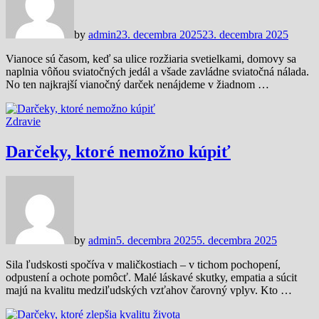
by
admin
23. decembra 2025
23. decembra 2025
Vianoce sú časom, keď sa ulice rozžiaria svetielkami, domovy sa
naplnia vôňou sviatočných jedál a všade zavládne sviatočná nálada.
No ten najkrajší vianočný darček nenájdeme v žiadnom …
Zdravie
Darčeky, ktoré nemožno kúpiť
by
admin
5. decembra 2025
5. decembra 2025
Sila ľudskosti spočíva v maličkostiach – v tichom pochopení,
odpustení a ochote pomôcť. Malé láskavé skutky, empatia a súcit
majú na kvalitu medziľudských vzťahov čarovný vplyv. Kto …