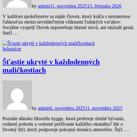
by
admin
11. novembra 2025
15. februára 2026
V každom spoločenstve sa nájde človek, ktorý kráča s nesmiernou
ľahkosťou medzi neviditeľnými vláknami ľudských vzťahov.
Sociálne vyspelý človek nepotrebuje hlasné slová, ani okázalé gestá.
Stačí …
Inšpirácie
Šťastie ukryté v každodenných
maličkostiach
by
admin
6. novembra 2025
11. novembra 2025
Poznáte dánsku filozofiu hygge, ktorá preferuje útulné bývanie,
rodinnú pohodu a vedomé prežívanie každého okamihu? Ide o
životný štýl, ktorý podporuje pokojnú domácu atmosféru. Štýl, …