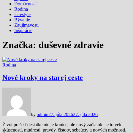
Domácnosť
Rodina
Lifestyle
Bývanie
Zaujímavosti
Inšpirácie
Značka:
duševné zdravie
Rodina
Nové kroky na starej ceste
by
admin
27. júla 2026
27. júla 2026
Život po šesťdesiatke nie je koniec, ale nový začiatok. Je to vek
skúseností, múdrosti, pravdy, čistoty, sebaúcty a nových možností.