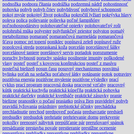
podnožka
podpora čítania
podrážka
podzemná nádrž
pohostinnosť
pohovka
pohyb
pohyb čriev
pohyblivosť
pohybové schopnosti
pokoj mysle
pokojný život
pokožka
pokročilí lyžiari
pokrývka hlavy
poleva
polica
polievanie
polievka
poľné šampiňóny
poľnohospodárstvo
polohovateľné opierky
polohovateľný rošt
polohrubá múka
polyester
polyfunkčný priestor
polyston
pomalý
metabolizmus
pomaranč
pomarančová marmeláda
pomarančová
šťava
pomoc pri topení
poniklec
popínavá zeleň
popínavé ruže
popolcová streda
popraskaná koža
porcelán
porcelánové šálky
porcelánové taniere
porelánový servis
poriadok
porozumenie
poruchy hybnosti
poruchy spánku
posilnenie imunity
poškodené
vlasy
posteľ
posteľ s kovovou konštrukciou
posteľ z masívu
posteľná bielizeň
posun času
posuvný mechanizmus
posvätná
bylinka
poťah na sedačku
poťahové látky
potápanie
potok
potraviny
pozitívna energia
pozitívne myslenie
pozitívne výsledky
prací
cyklus
prací program
pracovná doska
pracovné vzťahy
pracovný
kútik
praktická kuchyňa
praktická kúpeľňa
praktická pohovka
praktické darčeky
praktické kvetibáče
praktické zásuvky
pranie
bielizne
pranostiky o počasí
prasiatko
práva žien
pravidelný pohyb
pravidlá lyžovania
prázdniny
prebiotické účinky
prechádzka
prechladnutie
prechod
predpoveď počasia
predsavzatie
predsieň
predsudky
predsudok
prehriatie
prehrievanie domu
prekrvenie
pokožky
prenosný nábytok
prepúšťanie pár
prerušovaný spánok
presádzanie
prestavba povale
prestieranie
prestížne ocenenie
preventívna prehliadka
preventívne prehliadky
preventívne