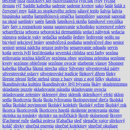
pečenie
ruža
ružičkový kel
ružovofialová
rybí tuk
ryby
rýchla
desiata
rýľ
Saddle kabelka
sadenie
sadenie kvetov
sako
šalát
šalát z
červenej repy
šalát zo stopkového zeleru
sálavé teplo
šalvia
šalvia
hispánska
samba
šampiňónová omáčka
šampiňóny
saponát
saponát
na okná
sardinky
satén
šatník
šatníková skriňa
šatníkové vrecúška
šaty
šaty s rozparkom
sauna
saunovanie
schodisko
screenové rolety
sebareflexia
seborea
seboroická dermatitída
sedací nábytok
sedacia
súprava
sedacie vaky
sedačka
sedadlo
šediny
šedivenie
sedlo na
bicykel
sekciové brány
sendvičová podlaha
sendvičové dno
senior
seniori
senná nádcha
senzor pohybu
separovanie odpadu
servis
kotla
servis lyží
šesťdesiatka
severská chôdza
sexi farby
sezóna
grilovania
sezóna kliešťov
sezónna obuv
sezónna zelenina
sezónne
kvety
sezónne oblečenie
sezónne ovocie
sfarbenie vlasov
Shopper
kabelka
šibačka
šikmá strecha
silice
Silvester
silvestrovská párty
silvestrovské oslavy
silvestrovské tradície
šípkový džem
šípky
šírenie plesní
širšie stehná
sirup z bazy
sirup z goji
šišky
skalnica
škandinávska kultúra
škandinávsky štýl bývania
škáry
skialpinizmus
skladanie puzzle
skladovanie náradia
skladovanie ovocia
skladovanie zeleniny
sklenený drez
skleník
skleníkový efekt
sklon
sedla
škodcovia
škola
škola lyžovania
školopovinné dieťa
školská
taška
školské povinnosti
školský kolektív
školský režim
školský rok
škorica
škoricovník
škoricovo hnedá
skrátenie pestovania
skrine
skrinka na topánky
skrinky na nožičkách
škrob
skúsenosti
škvrny
šľachtené ruže
sladká poleva
šľahačka
sleď
slepačie vajce
slivkový
koláč
slivky
slnečná energia
slnečné kolektory
slnečné okuliare