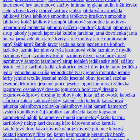
internetové hry
internetové služby
intímna hygiena
inulín
inžinierske
siete
izbové kvety
izbové rastliny
jablko
jablková marmeláda
jablková šťava
jablkové smoothie
jablkovo-hruškové smoothie
jablkový koláč
jablkový kompót
jahodové smoothie
jahodovo-
rebarborová tartaletka
jahodový džem
jahodový koktail
jahodový
sirup
jahody
japandi
japonská kultúra
jarabina
jarná dovolenka
jarná
únava
jarná zelenina
jarné kvety
jarné motívy
jarné upratovanie
jarný šalát
jarný šatník
javor
jazda na koni
jazdenie na koňoch
jazierko
jazmín
jazmínová ryža
jazmínová vôňa
jazmínové mydlo
jazmínový čaj
jazmínový krém
jazmínový kvet
jazmínový med
jazmínový šampón
jazmínový sirup
jedáleň
jedálenský stôl
jedálny
lístok
jedlá z karfiolu
jedlá z kukurice
jedlé hríby
jedlé huby
jedlička
jedlo
jednodielna skriňa
jednoduché tvary
jemná motorika
jemné
farby
jemné textílie
jesenná móda
jesenná obuv
jesenná sezóna
jesenné dekorácie
jesenné práce
jeseter
jogurt
jogurtová zálievka
jogurtovo-cesnakový dresing
jogurtovo-horčicový dresing
jogurtovo-kôprový dresing
jojobový olej
juka
južné ovocie
kabelka
s čipkou
kakao
kakaové bôby
kalené sklo
kaleráb
kalerábová
nátierka
kalerábová polievka
kalerábový šalát
kameň
kamerový
systém
kamilkový čaj
kamilky
kanalizácia
kapor
kapsacín
karamelová náplň
karamelovo hnedá
karamelový krém
karfiol
karfiolový nákyp
karí dresing
káro
kárované sako
kartuša
katalógový dom
káva
kávové nápoje
kávové príchute
kávový
koktail
kazetový filter
kel
kemp
kempovanie
keramický bazén
keramický drez
keramický obklad
keramický pekáč
klampiarske