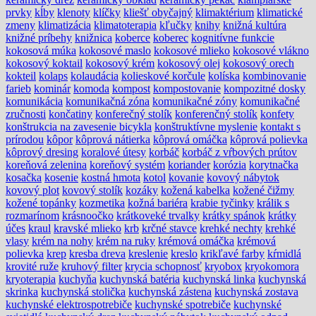
prvky
kĺby
klenoty
klíčky
kliešť obyčajný
klimaktérium
klimatické
zmeny
klimatizácia
klimatoterapia
kľučky
knihy
knižná kultúra
knižné príbehy
knižnica
koberce
koberec
kognitívne funkcie
kokosová múka
kokosové maslo
kokosové mlieko
kokosové vlákno
kokosový koktail
kokosový krém
kokosový olej
kokosový orech
kokteil
kolaps
kolaudácia
kolieskové korčule
kolíska
kombinovanie
farieb
kominár
komoda
kompost
kompostovanie
kompozitné dosky
komunikácia
komunikačná zóna
komunikačné zóny
komunikačné
zručnosti
končatiny
konferečný stolík
konferenčný stolík
konfety
konštrukcia na zavesenie bicykla
konštruktívne myslenie
kontakt s
prírodou
kôpor
kôprová nátierka
kôprová omáčka
kôprová polievka
kôprový dresing
koralové útesy
korbáč
korbáč z vŕbových prútov
koreňová zelenina
koreňový systém
koriander
korózia
korytnačka
kosačka
kosenie
kostná hmota
kotol
kovanie
kovový nábytok
kovový plot
kovový stolík
kozáky
kožená kabelka
kožené čižmy
kožené topánky
kozmetika
kožná bariéra
krabie tyčinky
králik s
rozmarínom
krásnoočko
krátkoveké trvalky
krátky spánok
krátky
účes
kraul
kravské mlieko
krb
krčné stavce
krehké nechty
krehké
vlasy
krém na nohy
krém na ruky
krémová omáčka
krémová
polievka
krep
kresba dreva
kreslenie
kreslo
krikľavé farby
kŕmidlá
krovité ruže
kruhový filter
krycia schopnosť
kryobox
kryokomora
kryoterapia
kuchyňa
kuchynská batéria
kuchynská linka
kuchynská
skrinka
kuchynská stolička
kuchynská zástena
kuchynská zostava
kuchynské elektrospotrebiče
kuchynské spotrebiče
kuchynské