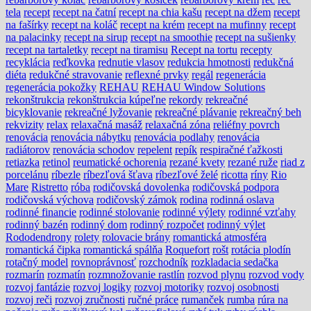
tela
recept
recept na čatní
recept na chia kašu
recept na džem
recept
na fašírky
recept na koláč
recept na krém
recept na mufinny
recept
na palacinky
recept na sirup
recept na smoothie
recept na sušienky
recept na tartaletky
recept na tiramisu
Recept na tortu
recepty
recyklácia
reďkovka
rednutie vlasov
redukcia hmotnosti
redukčná
diéta
redukčné stravovanie
reflexné prvky
regál
regenerácia
regenerácia pokožky
REHAU
REHAU Window Solutions
rekonštrukcia
rekonštrukcia kúpeľne
rekordy
rekreačné
bicyklovanie
rekreačné lyžovanie
rekreačné plávanie
rekreačný beh
rekvizity
relax
relaxačná masáž
relaxačná zóna
reliéfny povrch
renovácia
renovácia nábytku
renovácia podlahy
renovácia
radiátorov
renovácia schodov
repelent
repík
respiračné ťažkosti
retiazka
retinol
reumatické ochorenia
rezané kvety
rezané ruže
riad z
porcelánu
ríbezle
ríbezľová šťava
ríbezľové želé
ricotta
ríny
Rio
Mare
Ristretto
róba
rodičovská dovolenka
rodičovská podpora
rodičovská výchova
rodičovský zámok
rodina
rodinná oslava
rodinné financie
rodinné stolovanie
rodinné výlety
rodinné vzťahy
rodinný bazén
rodinný dom
rodinný rozpočet
rodinný výlet
Rododendrony
rolety
rolovacie brány
romantická atmosféra
romantická čipka
romantická spálňa
Roquefort
rošt
rotácia plodín
rotačný model
rovnoprávnosť
rozchodník
rozkladacia sedačka
rozmarín
rozmatín
rozmnožovanie rastlín
rozvod plynu
rozvod vody
rozvoj fantázie
rozvoj logiky
rozvoj motoriky
rozvoj osobnosti
rozvoj reči
rozvoj zručnosti
ručné práce
rumanček
rumba
rúra na