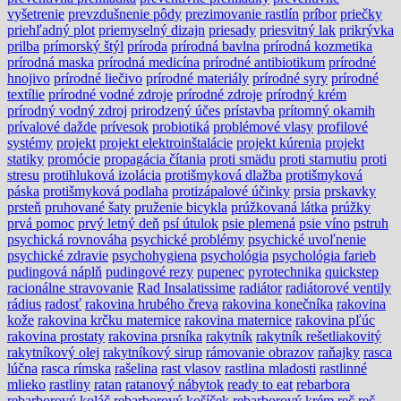
vyšetrenie
prevzdušnenie pôdy
prezimovanie rastlín
príbor
priečky
priehľadný plot
priemyselný dizajn
priesady
priesvitný lak
prikrývka
prilba
prímorský štýl
príroda
prírodná bavlna
prírodná kozmetika
prírodná maska
prírodná medicína
prírodné antibiotikum
prírodné
hnojivo
prírodné liečivo
prírodné materiály
prírodné syry
prírodné
textílie
prírodné vodné zdroje
prírodné zdroje
prírodný krém
prírodný vodný zdroj
prirodzený účes
prístavba
prítomný okamih
prívalové dažde
prívesok
probiotiká
problémové vlasy
profilové
systémy
projekt
projekt elektroinštalácie
projekt kúrenia
projekt
statiky
promócie
propagácia čítania
proti smädu
proti starnutiu
proti
stresu
protihluková izolácia
protišmyková dlažba
protišmyková
páska
protišmyková podlaha
protizápalové účinky
prsia
prskavky
prsteň
pruhované šaty
pruženie bicykla
prúžkovaná látka
prúžky
prvá pomoc
prvý letný deň
psí útulok
psie plemená
psie víno
pstruh
psychická rovnováha
psychické problémy
psychické uvoľnenie
psychické zdravie
psychohygiena
psychológia
psychológia farieb
pudingová náplň
pudingové rezy
pupenec
pyrotechnika
quickstep
racionálne stravovanie
Rad Insalatissime
radiátor
radiátorové ventily
rádius
radosť
rakovina hrubého čreva
rakovina konečníka
rakovina
kože
rakovina krčku maternice
rakovina maternice
rakovina pľúc
rakovina prostaty
rakovina prsníka
rakytník
rakytník rešetliakovitý
rakytníkový olej
rakytníkový sirup
rámovanie obrazov
raňajky
rasca
lúčna
rasca rímska
rašelina
rast vlasov
rastlina mladosti
rastlinné
mlieko
rastliny
ratan
ratanový nábytok
ready to eat
rebarbora
rebarborový koláč
rebarborový košíček
rebarborový krém
reč
reč