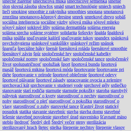
slnečné žiarenie
slnečnicová múka
slnečnicové semienka
slnenie
slon
slovná zásoba
slowfox
smäd
smart technológie
smiech
smiech
lieči
smoking
smoothie z rakytníka
smoothies
smotana
smotanová
zmrzlina
smotanovo-kôprový dresing
smrek
smrekové drevo
sobáš
sociálna inteligencia
sociálne väzby
sójová múka
sójové mlieko
sójový nápoj
soklové lišty
solárna dermatitída
solárna energia
solárna sprcha
solárne systémy
solidarita
šošovky
špalda
špaldová
múka
spálňa
spaľovanie kalórií
spaľovanie tukov
spandex
spánková
psychohygiena
spánkové vankúšiky
spánkový režim
spánok
špargľa
špeciálne háky
špenát
špenátová roláda
špenátové smoothie
špenátový závin
špíz
spoločenské hry
spoločenské kabelky
spoločenské normy
spoločenské šaty
spoločenské tance
spoločenský
život
spolupatričnosť
spolužiak
šport
športová bunda
športová
masáž
športová mikina
športová móda
športovanie
športovanie pri
diéte
športovanie v prírode
športové oblečenie
športové odevy
športové plávanie
športové zásady
spracovanie ovocia a zeleniny
sprchovací kút
sprchovanie v studenej vode
sprchové gély
srdiečko
stanovanie
starí rodičia
starnutie
starnutie pokožky
staroba
starobylý
nábytok
starostlivosť o kvety
starostlivosť o nechty
starostlivosť o
nohy
starostlivosť o pleť
starostlivosť o pokožku
starostlivosť o
vlasy
starostlivosť o zuby
staroveké tance
šťastný život
statický
posudok
statika
stavanie stavebníc
stavba
stavba domu
stavebné
lešenie
stavebné povolenie
stavebný úrad
stavenisko
šťavnaté mäso
steblo
štedrosť
Štedrý deň
Štedrý večer
steny
sterilizácia
sterilizovaný hrach
štetec
stielka
štiepenie nechtov
štiepenie vlasov