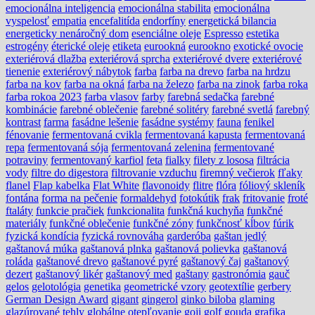
emocionálna inteligencia
emocionálna stabilita
emocionálna
vyspelosť
empatia
encefalitída
endorfíny
energetická bilancia
energeticky nenáročný dom
esenciálne oleje
Espresso
estetika
estrogény
éterické oleje
etiketa
eurookná
eurookno
exotické ovocie
exteriérová dlažba
exteriérová sprcha
exteriérové dvere
exteriérové
tienenie
exteriérový nábytok
farba
farba na drevo
farba na hrdzu
farba na kov
farba na okná
farba na železo
farba na zinok
farba roka
farba rokoa 2023
farba vlasov
farby
farebná sedačka
farebné
kombinácie
farebné oblečenie
farebné solitéry
farebné svetlá
farebný
kontrast
farma
fasádne lešenie
fasádne systémy
fauna
fenikel
fénovanie
fermentovaná cvikla
fermentovaná kapusta
fermentovaná
repa
fermentovaná sója
fermentovaná zelenina
fermentované
potraviny
fermentovaný karfiol
feta
fialky
filety z lososa
filtrácia
vody
filtre do digestora
filtrovanie vzduchu
firemný večierok
fľaky
flanel
Flap kabelka
Flat White
flavonoidy
flitre
flóra
fóliový skleník
fontána
forma na pečenie
formaldehyd
fotokútik
frak
fritovanie
froté
ftaláty
funkcie pračiek
funkcionalita
funkčná kuchyňa
funkčné
materiály
funkčné oblečenie
funkčné zóny
funkčnosť kĺbov
fúrik
fyzická kondícia
fyzická rovnováha
garderóba
gaštan jedlý
gaštanová múka
gaštanová plnka
gaštanová polievka
gaštanová
roláda
gaštanové drevo
gaštanové pyré
gaštanový čaj
gaštanový
dezert
gaštanový likér
gaštanový med
gaštany
gastronómia
gauč
gelos
gelotológia
genetika
geometrické vzory
geotextílie
gerbery
German Design Award
gigant
gingerol
ginko biloba
glaming
glazúrované tehly
globálne otepľovanie
goji
golf
gouda
grafika