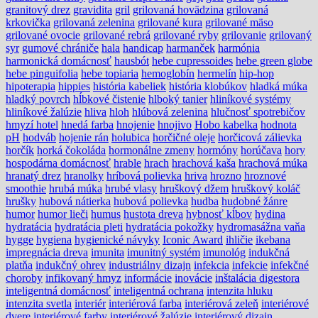
granitový drez
gravidita
gril
grilovaná hovädzina
grilovaná
krkovička
grilovaná zelenina
grilované kura
grilované mäso
grilované ovocie
grilované rebrá
grilované ryby
grilovanie
grilovaný
syr
gumové chrániče
hala
handicap
harmanček
harmónia
harmonická domácnosť
hausbót
hebe cupressoides
hebe green globe
hebe pinguifolia
hebe topiaria
hemoglobín
hermelín
hip-hop
hipoterapia
hippies
história kabeliek
história klobúkov
hladká múka
hladký povrch
hĺbkové čistenie
hlboký tanier
hliníkové systémy
hliníkové žalúzie
hliva
hloh
hlúbová zelenina
hlučnosť spotrebičov
hmyzí hotel
hnedá farba
hnojenie
hnojivo
Hobo kabelka
hodnota
pH
hodváb
hojenie rán
holubica
horčičné oleje
horčicová zálievka
horčík
horká čokoláda
hormonálne zmeny
hormóny
horúčava
hory
hospodárna domácnosť
hrable
hrach
hrachová kaša
hrachová múka
hranatý drez
hranolky
hríbová polievka
hriva
hrozno
hroznové
smoothie
hrubá múka
hrubé vlasy
hruškový džem
hruškový koláč
hrušky
hubová nátierka
hubová polievka
hudba
hudobné žánre
humor
humor lieči
humus
hustota dreva
hybnosť kĺbov
hydina
hydratácia
hydratácia pleti
hydratácia pokožky
hydromasážna vaňa
hygge
hygiena
hygienické návyky
Iconic Award
ihličie
ikebana
impregnácia dreva
imunita
imunitný systém
imunológ
indukčná
platňa
indukčný ohrev
industriálny dizajn
infekcia
infekcie
infekčné
choroby
infikovaný hmyz
informácie
inovácie
inštalácia digestora
inteligentná domácnosť
inteligentná ochrana
intenzita hluku
intenzita svetla
interiér
interiérová farba
interiérová zeleň
interiérové
dvere
interiérové farby
interiérové žalúzie
interiérový dizajn