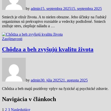
by
admin
15. septembra 2025
15. septembra 2025
Smiech je elixír života. A to nielen obrazne. Jeho účinky na ľudský
organizmus sú prekvapivo rozsiahle a vedecky podložené. Smiech
znižuje stres, zlepšuje náladu a …
Zaujímavosti
Chôdza a beh zvyšujú kvalitu života
by
admin
30. júla 2025
21. augusta 2025
Chôdza a beh majú pozitívny vplyv na fyzické aj psychické zdravie.
Navigácia v článkoch
1
2
3
Nasledujúce