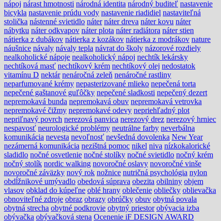
nápoj
nárast hmotnosti
národná identita
národný buditeľ
nastavenie
bicykla
nastavenie prúdu vody
nastavenie riadidiel
nastaviteľná
stolička
nástenné svietidlo
náter
náter dreva
náter kovu
náter
nábytku
náter odkvapov
náter plota
náter radiátora
náter stien
nátierka z dubákov
nátierka z kozákov
nátierka z modrákov
nature
náušnice
návaly
návaly tepla
návrat do školy
názorové rozdiely
nealkoholické nápoje
nealkoholický nápoj
nechtík lekársky
nechtíková masť
nechtíkový krém
nechtíkový olej
nedostatok
vitamínu D
nektár
nenáročná zeleň
nenáročné rastliny
neparfumované krémy
nepasterizované mlieko
nepečená torta
nepečené gaštanové guľôčky
nepečené sladkosti
nepečený dezert
nepremokavá bunda
nepremokavá obuv
nepremokavá vetrovka
nepremokavé čižmy
nepremokavé odevy
nepriehľadný plot
nepriľnavý povrch
nerezová panvica
nerezový drez
nerezový hrniec
nespavosť
neurologické problémy
neutrálne farby
neverbálna
komunikácia
nevesta
nevoľnosť
nevšedná dovolenka
New Year
nezámerná komunikácia
nezištná pomoc
nikel
niva
nízkokalorické
sladidlo
nočné osvetlenie
nočné stolíky
nočné svietidlo
nočný krém
nočný stolík
nordic walking
novoročné oslavy
novoročné vinše
novoročné záväzky
nový rok
nožnice
nutričná psychológia
nylon
obdĺžnikové umývadlo
obedová súprava
obezita
obilniny
objem
vlasov
obklad do kúpeľne
oblé hrany
oblečenie
obliečky
oblievačka
obnoviteľné zdroje
obraz
obrazy
obrúčky
obuv
obytná povala
obytná strecha
obytné podkrovie
obytný priestor
obývacia izba
obývačka
obývačková stena
Ocenenie iF DESIGN AWARD