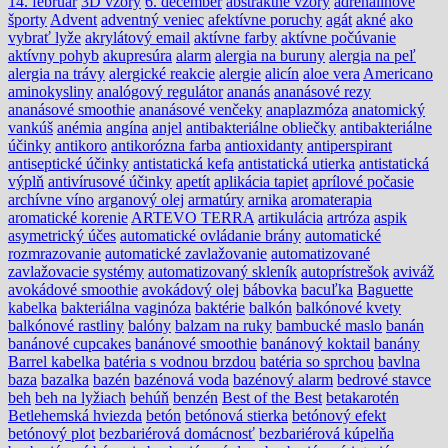
14. február
3D vzory
6. december
abstraktné vzory
adrenalínové
športy
Advent
adventný veniec
afektívne poruchy
agát
akné
ako
vybrať lyže
akrylátový email
aktívne farby
aktívne počúvanie
aktívny pohyb
akupresúra
alarm
alergia na buruny
alergia na peľ
alergia na trávy
alergické reakcie
alergie
alicín
aloe vera
Americano
aminokysliny
analógový regulátor
ananás
ananásové rezy
ananásové smoothie
ananásové venčeky
anaplazmóza
anatomický
vankúš
anémia
angína
anjel
antibakteriálne obliečky
antibakteriálne
účinky
antikoro
antikorózna farba
antioxidanty
antiperspirant
antiseptické účinky
antistatická kefa
antistatická utierka
antistatická
výplň
antivírusové účinky
apetít
aplikácia tapiet
aprílové počasie
archívne víno
arganový olej
armatúry
arnika
aromaterapia
aromatické korenie
ARTEVO TERRA
artikulácia
artróza
aspik
asymetrický účes
automatické ovládanie brány
automatické
rozmrazovanie
automatické zavlažovanie
automatizované
zavlažovacie systémy
automatizovaný skleník
autoprístrešok
aviváž
avokádové smoothie
avokádový olej
bábovka
bacuľka
Baguette
kabelka
bakteriálna vaginóza
baktérie
balkón
balkónové kvety
balkónové rastliny
balóny
balzam na ruky
bambucké maslo
banán
banánové cupcakes
banánové smoothie
banánový koktail
banány
Barrel kabelka
batéria s vodnou brzdou
batéria so sprchou
bavlna
baza
bazalka
bazén
bazénová voda
bazénový alarm
bedrové stavce
beh
beh na lyžiach
behúň
benzén
Best of the Best
betakarotén
Betlehemská hviezda
betón
betónová stierka
betónový efekt
betónový plot
bezbariérová domácnosť
bezbariérová kúpelňa