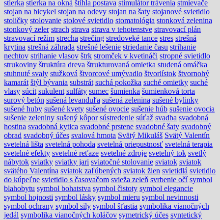
stierka
stierka na okná
štíhla postava
stimulátor trávenia
stmievače
stojan na bicykel
stojan na odevy
stojan na šaty
stojanové svietidlo
stoličky
stolovanie
stolové svietidlo
stomatológia
stonková zelenina
stonkový zeler
strach
strava
strava v tehotenstve
stravovací plán
stravovací režim
strecha
strečing
stredoveké tance
stres
strešná
krytina
strešná záhrada
strešné lešenie
striedanie času
strihanie
nechtov
strihanie vlasov
štrk
stromček v kvetináči
stropné svietidlo
strukoviny
štruktúra dreva
štrukturovaná omietka
studená omáčka
stuhnuté svaly
stužková
štvorcové umývadlo
štvorlístok
štvornohý
kamarát
štýl bývania
substrát
suchá pokožka
suché omietky
suché
vlasy
súcit
sukulent
sulfáty
sumec
šumienka
šumienková torta
surový betón
sušená levanduľa
sušená zelenina
sušené bylinky
sušené huby
sušené kvety
sušené ovocie
sušenie húb
sušenie ovocia
sušenie zeleniny
sušený kôpor
sústredenie
súťaž
svadba
svadobná
hostina
svadobná kytica
svadobné prstene
svadobné šaty
svadobný
obrad
svadobný účes
svalová hmota
Svätý Mikuláš
Svätý Valentín
svetelná lišta
svetelná pohoda
svetelná priepustnosť
svetelná terapia
svetelné efekty
svetelné reťaze
svetelné zdroje
svetelný tok
svetlý
nábytok
sviatky
sviatky jari
sviatočné stolovanie
sviatok
sviatok
svätého Valentína
sviatok zaľúbených
sviatok žien
svietidlá
svietidlo
do kúpeľne
svietidlo s časovačom
svieža zeleň
svrbenie očí
symbol
blahobytu
symbol bohatstva
symbol čistoty
symbol elegancie
symbol hojnosti
symbol lásky
symbol mieru
symbol nevinnosti
symbol ochrany
symbol sily
symbol šťastia
symbolika vianočných
jedál
symbolika vianočných koláčov
symetrický účes
syntetický