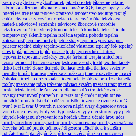
krém
syr
sýte farby
sýtosť farieb
tablet pre deti
táborenie
taburet
taburetka
talizman
talizmany
tanec
tanečné štýly
tango
tapety
ťavia
hnedá
tea tree
tehla
tehlovo oranžová
tehotenstvo
tekutiny
tekutý
chlór
tekvica
tekvicová marmeláda
tekvicová múka
tekvicová
nátierka
tekvicové semienka
tekvicovo-škoricové smoothie
tekvicový koláč
tekvicový kompót
telesná kondícia
telesná teplota
temperovaný skleník
tepelná izolácia
tepelná pohoda
tepelná
zotrvačnosť
tepelné mosty
tepelné straty
tepelne vyrovnávajúci
priestor
tepelné zisky
tepelno-izolačné vlastnosti
tepelný šok
tepelný
stres
teplá polievka
teplé počasie
teplo
teplovzdušná fritéza
tepovanie
tepovanie sedačky
terapia farbami
terapia smiechom
terasa
termostat
tesnenie okien
testovanie vody
textil
textilné tapety
ticho lieči
tichý doraz
tienenie
tieniaca technika
tieniace systémy
tienidlo
timián
tiramisu
tlačenka s hráškom
tlmené osvetlenie
tmavá
čokoláda
tmel na drevo
toaleta
tolerancia
topábky
torta
Tote kabelka
toxíny
trasovanie
tráva
trávenie
tráviaci systém
tráviaci trakt
trávnik
treska
trieda
triedenie šatstva
trojdielna skriňa
tropické ovocie
trvalky
trvanlivosť potravín
tu a teraz
tuhý chlór
tulipán
tuniak
turistická obuv
turistické paličky
turistika
tuzemské ovocie
tvar G
tvar I
tvar L
tvar U
tvaroh
tvarohová náplň
tvary digestorov
tvrdá
voda
tvrdé dreviny
tvrdý syr
typ postavy
typy digestorov
typy pletí
úbytok kolagénu
ubytovanie na horách
učenie
učenie hrou
účes
účinky orechov
účinky rastlín
účinky saunovania
účinky zvieraťa na
človeka
účinné pranie
účinnosť digestora
učiteľ
úcta k starším
udržateľnosť planéty
údržba
údržba bazéna
údržba domácnosti