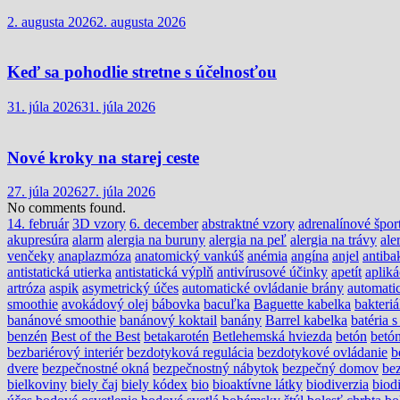
2. augusta 2026
2. augusta 2026
Keď sa pohodlie stretne s účelnosťou
31. júla 2026
31. júla 2026
Nové kroky na starej ceste
27. júla 2026
27. júla 2026
No comments found.
14. február
3D vzory
6. december
abstraktné vzory
adrenalínové špor
akupresúra
alarm
alergia na buruny
alergia na peľ
alergia na trávy
ale
venčeky
anaplazmóza
anatomický vankúš
anémia
angína
anjel
antiba
antistatická utierka
antistatická výplň
antivírusové účinky
apetít
apliká
artróza
aspik
asymetrický účes
automatické ovládanie brány
automati
smoothie
avokádový olej
bábovka
bacuľka
Baguette kabelka
bakteri
banánové smoothie
banánový koktail
banány
Barrel kabelka
batéria 
benzén
Best of the Best
betakarotén
Betlehemská hviezda
betón
betón
bezbariérový interiér
bezdotyková regulácia
bezdotykové ovládanie
b
dvere
bezpečnostné okná
bezpečnostný nábytok
bezpečný domov
be
bielkoviny
biely čaj
biely kódex
bio
bioaktívne látky
biodiverzia
biodi