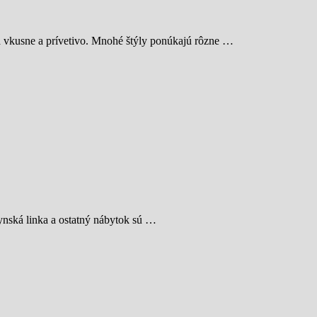
ia vkusne a prívetivo. Mnohé štýly ponúkajú rôzne …
hynská linka a ostatný nábytok sú …