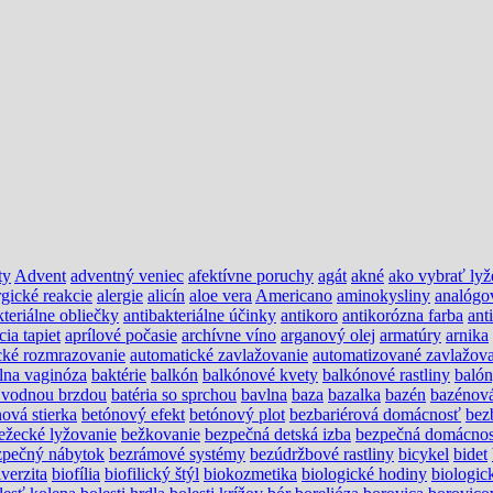
ty
Advent
adventný veniec
afektívne poruchy
agát
akné
ako vybrať lyž
rgické reakcie
alergie
alicín
aloe vera
Americano
aminokysliny
analógo
kteriálne obliečky
antibakteriálne účinky
antikoro
antikorózna farba
ant
cia tapiet
aprílové počasie
archívne víno
arganový olej
armatúry
arnika
cké rozmrazovanie
automatické zavlažovanie
automatizované zavlažova
álna vaginóza
baktérie
balkón
balkónové kvety
balkónové rastliny
baló
s vodnou brzdou
batéria so sprchou
bavlna
baza
bazalka
bazén
bazénov
ová stierka
betónový efekt
betónový plot
bezbariérová domácnosť
bez
ežecké lyžovanie
bežkovanie
bezpečná detská izba
bezpečná domácno
zpečný nábytok
bezrámové systémy
bezúdržbové rastliny
bicykel
bidet
verzita
biofília
biofilický štýl
biokozmetika
biologické hodiny
biologic