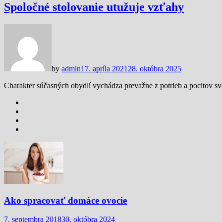
Spoločné stolovanie utužuje vzťahy
by
admin
17. apríla 2021
28. októbra 2025
Charakter súčasných obydlí vychádza prevažne z potrieb a pocitov s
Ako spracovať domáce ovocie
7. septembra 2018
30. októbra 2024