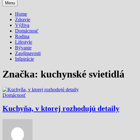
Menu
Home
Zdravie
Výživa
Domácnosť
Rodina
Lifestyle
Bývanie
Zaujímavosti
Inšpirácie
Značka:
kuchynské svietidlá
Domácnosť
Kuchyňa, v ktorej rozhodujú detaily