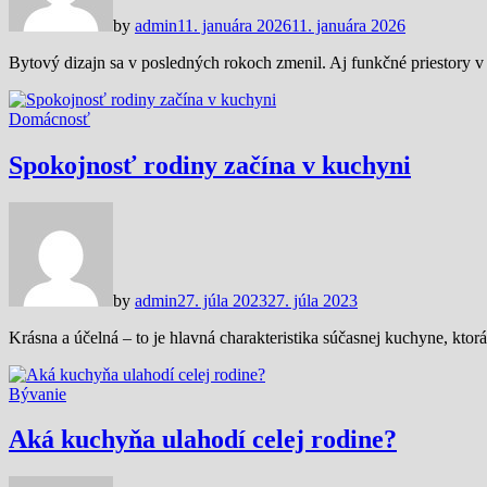
by
admin
11. januára 2026
11. januára 2026
Bytový dizajn sa v posledných rokoch zmenil. Aj funkčné priestory v
Domácnosť
Spokojnosť rodiny začína v kuchyni
by
admin
27. júla 2023
27. júla 2023
Krásna a účelná – to je hlavná charakteristika súčasnej kuchyne, kt
Bývanie
Aká kuchyňa ulahodí celej rodine?