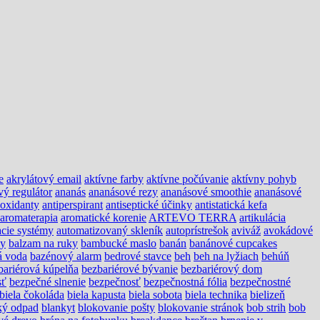
e
akrylátový email
aktívne farby
aktívne počúvanie
aktívny pohyb
vý regulátor
ananás
ananásové rezy
ananásové smoothie
ananásové
ioxidanty
antiperspirant
antiseptické účinky
antistatická kefa
aromaterapia
aromatické korenie
ARTEVO TERRA
artikulácia
cie systémy
automatizovaný skleník
autoprístrešok
aviváž
avokádové
ny
balzam na ruky
bambucké maslo
banán
banánové cupcakes
á voda
bazénový alarm
bedrové stavce
beh
beh na lyžiach
behúň
bariérová kúpelňa
bezbariérové bývanie
bezbariérový dom
sť
bezpečné slnenie
bezpečnosť
bezpečnostná fólia
bezpečnostné
biela čokoláda
biela kapusta
biela sobota
biela technika
bielizeň
ký odpad
blankyt
blokovanie pošty
blokovanie stránok
bob strih
bob