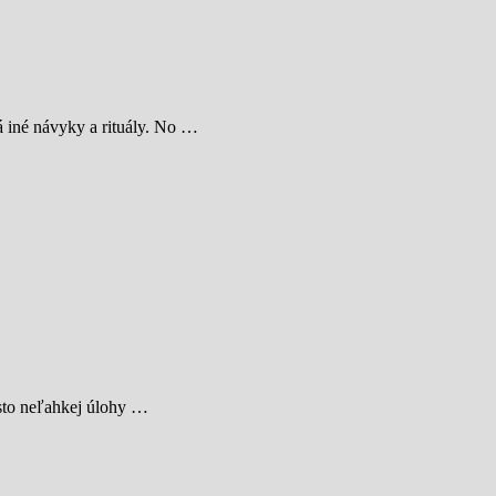
á iné návyky a rituály. No …
asto neľahkej úlohy …