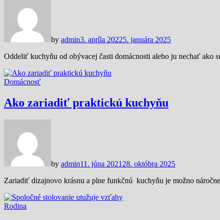
by
admin
3. apríla 2022
5. januára 2025
Oddeliť kuchyňu od obývacej časti domácnosti alebo ju nechať ako s
Domácnosť
Ako zariadiť praktickú kuchyňu
by
admin
11. júna 2021
28. októbra 2025
Zariadiť dizajnovo krásnu a plne funkčnú kuchyňu je možno náročnej
Rodina