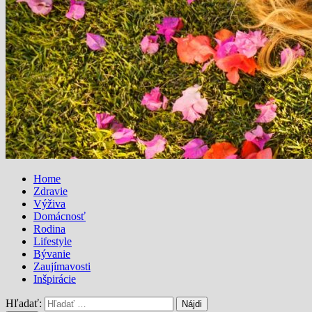
Home
Zdravie
Výživa
Domácnosť
Rodina
Lifestyle
Bývanie
Zaujímavosti
Inšpirácie
Hľadať: