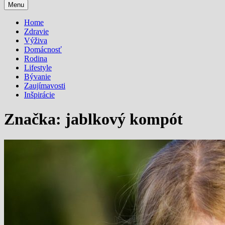
Menu
Home
Zdravie
Výživa
Domácnosť
Rodina
Lifestyle
Bývanie
Zaujímavosti
Inšpirácie
Značka:
jablkový kompót