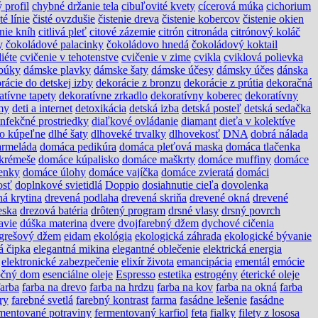
 profil
chybné držanie tela
cibuľovité kvety
cícerová múka
cichorium
té línie
čisté ovzdušie
čistenie dreva
čistenie kobercov
čistenie okien
anie kníh
citlivá pleť
citové zázemie
citrón
citronáda
citrónový koláč
y
čokoládové palacinky
čokoládovo hnedá
čokoládový koktail
diéte
cvičenie v tehotenstve
cvičenie v zime
cvikla
cviklová polievka
búky
dámske plavky
dámske šaty
dámske účesy
dámsky účes
dánska
rácie do detskej izby
dekorácie z bronzu
dekorácie z prútia
dekoračná
atívne tapety
dekoratívne zrkadlo
dekoratívny koberec
dekoratívny
my
deti a internet
detoxikácia
detská izba
detská posteľ
detská sedačka
infekčné prostriedky
diaľkové ovládanie
diamant
dieťa v kolektíve
do kúpeľne
dlhé šaty
dlhoveké trvalky
dlhovekosť
DNA
dobrá nálada
rmeláda
domáca pedikúra
domáca pleťová maska
domáca tlačenka
krémeše
domáce kúpalisko
domáce maškrty
domáce muffiny
domáce
enky
domáce úlohy
domáce vajíčka
domáce zvieratá
domáci
osť
doplnkové svietidlá
Doppio
dosiahnutie cieľa
dovolenka
ná krytina
drevená podlaha
drevená skriňa
drevené okná
drevené
eska
drezová batéria
drôtený program
drsné vlasy
drsný povrch
avie
dúška materina
dvere
dvojfarebný džem
dychové cičenia
grešový džem
eidam
ekológia
ekologická záhrada
ekologické bývanie
á čipka
elegantná mikina
elegantné oblečenie
elektrická energia
elektronické zabezpečenie
elixír života
emancipácia
ementál
emócie
očný dom
esenciálne oleje
Espresso
estetika
estrogény
éterické oleje
farba
farba na drevo
farba na hrdzu
farba na kov
farba na okná
farba
ry
farebné svetlá
farebný kontrast
farma
fasádne lešenie
fasádne
mentované potraviny
fermentovaný karfiol
feta
fialky
filety z lososa