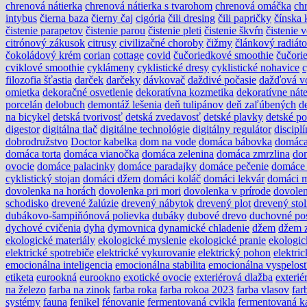
chrenová nátierka
chrenová nátierka s tvarohom
chrenová omáčka
ch
intybus
čierna baza
čierny čaj
cigória
čili dresing
čili papričky
čínska 
čistenie parapetov
čistenie parou
čistenie pleti
čistenie škvŕn
čistenie 
citrónový zákusok
citrusy
civilizačné choroby
čižmy
článkový radiáto
čokoládový krém
corian
cottage
covid
čučoriedkové smoothie
čučori
cviklové smoothie
cyklámeny
cyklistické dresy
cyklistické nohavice
c
filozofia šťastia
darček
darčeky
dávkovač
daždivé počasie
dažďová v
omietka
dekoračné osvetlenie
dekoratívna kozmetika
dekoratívne nát
porcelán
delobuch
demontáž lešenia
deň tulipánov
deň zaľúbených
d
na bicykel
detská tvorivosť
detská zvedavosť
detské plavky
detské po
digestor
digitálna tlač
digitálne technológie
digitálny regulátor
disciplí
dobrodružstvo
Doctor kabelka
dom na vode
domáca bábovka
domáca
domáca torta
domáca vianočka
domáca zelenina
domáca zmrzlina
do
ovocie
domáce palacinky
domáce paradajky
domáce pečenie
domáce 
cyklistický stojan
domáci džem
domáci koláč
domáci lekvár
domáci m
dovolenka na horách
dovolenka pri mori
dovolenka v prírode
dovole
schodisko
drevené žalúzie
drevený nábytok
drevený plot
drevený stol
dubákovo-šampiňónová polievka
dubáky
dubové drevo
duchovné po
dychové cvičenia
dyha
dymovnica
dynamické chladenie
džem
džem z
ekologické materiály
ekologické myslenie
ekologické pranie
ekologic
elektrické spotrebiče
elektrické vykurovanie
elektrický pohon
elektri
emocionálna inteligencia
emocionálna stabilita
emocionálna vyspelos
etiketa
eurookná
eurookno
exotické ovocie
exteriérová dlažba
exterié
na železo
farba na zinok
farba roka
farba rokoa 2023
farba vlasov
far
systémy
fauna
fenikel
fénovanie
fermentovaná cvikla
fermentovaná k