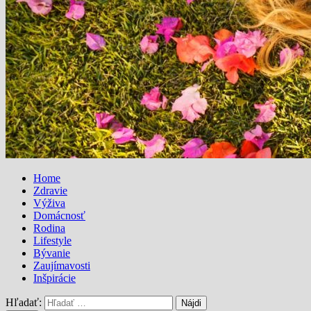
Home
Zdravie
Výživa
Domácnosť
Rodina
Lifestyle
Bývanie
Zaujímavosti
Inšpirácie
Hľadať: