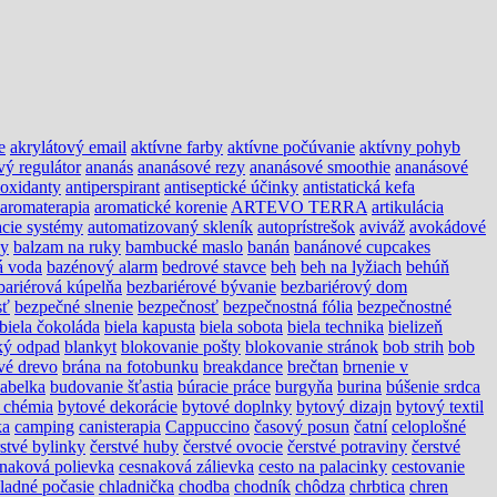
e
akrylátový email
aktívne farby
aktívne počúvanie
aktívny pohyb
vý regulátor
ananás
ananásové rezy
ananásové smoothie
ananásové
ioxidanty
antiperspirant
antiseptické účinky
antistatická kefa
aromaterapia
aromatické korenie
ARTEVO TERRA
artikulácia
cie systémy
automatizovaný skleník
autoprístrešok
aviváž
avokádové
ny
balzam na ruky
bambucké maslo
banán
banánové cupcakes
á voda
bazénový alarm
bedrové stavce
beh
beh na lyžiach
behúň
bariérová kúpelňa
bezbariérové bývanie
bezbariérový dom
sť
bezpečné slnenie
bezpečnosť
bezpečnostná fólia
bezpečnostné
biela čokoláda
biela kapusta
biela sobota
biela technika
bielizeň
ký odpad
blankyt
blokovanie pošty
blokovanie stránok
bob strih
bob
vé drevo
brána na fotobunku
breakdance
brečtan
brnenie v
abelka
budovanie šťastia
búracie práce
burgyňa
burina
búšenie srdca
 chémia
bytové dekorácie
bytové doplnky
bytový dizajn
bytový textil
ka
camping
canisterapia
Cappuccino
časový posun
čatní
celoplošné
rstvé bylinky
čerstvé huby
čerstvé ovocie
čerstvé potraviny
čerstvé
naková polievka
cesnaková zálievka
cesto na palacinky
cestovanie
ladné počasie
chladnička
chodba
chodník
chôdza
chrbtica
chren