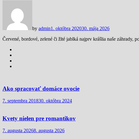
by
admin
1. októbra 2020
30. mája 2026
Červené, bordové, zelené či žlté jablká najprv krášlia naše záhrady,
Ako spracovať domáce ovocie
7. septembra 2018
30. októbra 2024
Kvety nielen pre romantikov
7. augusta 2026
8. augusta 2026