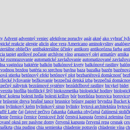
ty
Advent
adventný veniec
afektívne poruchy
agát
akné
ako vybrať lyž
rgické reakcie
alergie
alicín
aloe vera
Americano
aminokysliny
analógo
kteriálne obliečky
antibakteriálne účinky
antikoro
antikorózna farba
ant
cia tapiet
aprílové počasie
archívne víno
arganový olej
armatúry
arnika
cké rozmrazovanie
automatické zavlažovanie
automatizované zavlažova
álna vaginóza
baktérie
balkón
balkónové kvety
balkónové rastliny
baló
s vodnou brzdou
batéria so sprchou
bavlna
baza
bazalka
bazén
bazénov
ová stierka
betónový efekt
betónový plot
bezbariérová domácnosť
bez
ežecké lyžovanie
bežkovanie
bezpečná detská izba
bezpečná domácno
zpečný nábytok
bezrámové systémy
bezúdržbové rastliny
bicykel
bidet
verzita
biofília
biofilický štýl
biokozmetika
biologické hodiny
biologic
lesť kolena
bolesti hrdla
bolesti krížov
bór
borelióza
borovica
borovico
e
brúsenie dreva
brušné tance
brusnice
brúsny papier
bryndza
Bucket k
ing
bylinkový krém
bylinkový sirup
bylinky
bytová architektúra
bytová
affé Latte
čaj
čajové pečivo
čakanka
čakanka obyčajná
čalúnená stolič
lenie
černica
černice
černicové želé
čerstvá kapusta
čerstvá zelenina
če
ikované okná pre pasívne domy
červená kapusta
červená repa
cesnak
ces
maškrta
chia puding
chia semienka
chladenie potravín
chladenie vína
ch