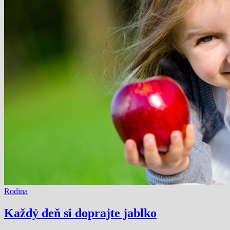
Rodina
Každý deň si doprajte jablko