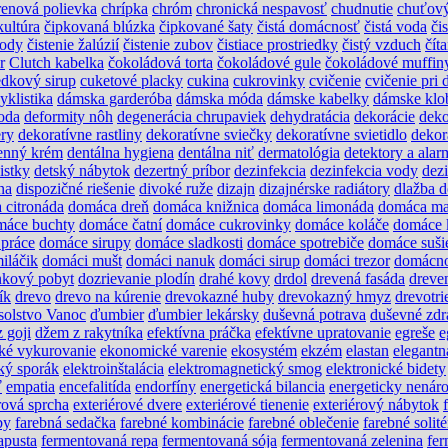
renová polievka
chrípka
chróm
chronická nespavosť
chudnutie
chuťový
kultúra
čipkovaná blúzka
čipkované šaty
čistá domácnosť
čistá voda
čis
vody
čistenie žalúzií
čistenie zubov
čistiace prostriedky
čistý vzduch
čít
r
Clutch kabelka
čokoládová torta
čokoládové gule
čokoládové muffin
edkový sirup
cuketové placky
cukina
cukrovinky
cvičenie
cvičenie pri 
yklistika
dámska garderóba
dámska móda
dámske kabelky
dámske klo
oda
deformity nôh
degenerácia chrupaviek
dehydratácia
dekorácie
deko
ery
dekoratívne rastliny
dekoratívne sviečky
dekoratívne svietidlo
dekor
enný krém
dentálna hygiena
dentálna niť
dermatológia
detektory a alar
istky
detský nábytok
dezertný príbor
dezinfekcia
dezinfekcia vody
dez
na
dispozičné riešenie
divoké ruže
dizajn
dizajnérske radiátory
dlažba 
 citronáda
domáca dreň
domáca knižnica
domáca limonáda
domáca ma
máce buchty
domáce čatní
domáce cukrovinky
domáce koláče
domáce 
práce
domáce sirupy
domáce sladkosti
domáce spotrebiče
domáce suši
iláčik
domáci mušt
domáci nanuk
domáci sirup
domáci trezor
domácn
nkový pobyt
dozrievanie plodín
drahé kovy
drdol
drevená fasáda
dreve
ík
drevo
drevo na kúrenie
drevokazné huby
drevokazný hmyz
drevotri
solstvo Vanoc
ďumbier
ďumbier lekársky
duševná potrava
duševné zdr
 goji
džem z rakytníka
efektívna práčka
efektívne upratovanie
egreše
e
ké vykurovanie
ekonomické varenie
ekosystém
ekzém
elastan
elegantn
cký sporák
elektroinštalácia
elektromagnetický smog
elektronické bidety
ť
empatia
encefalitída
endorfíny
energetická bilancia
energeticky nenár
rová sprcha
exteriérové dvere
exteriérové tienenie
exteriérový nábytok
by
farebná sedačka
farebné kombinácie
farebné oblečenie
farebné solité
apusta
fermentovaná repa
fermentovaná sója
fermentovaná zelenina
fer