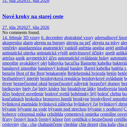
31. júla 2026
31. júla 2026
Nové kroky na starej ceste
27. júla 2026
27. júla 2026
No comments found.
14. február
3D vzory
6. december
abstraktné vzory
adrenalínové špor
akupresúra
alarm
alergia na buruny
alergia na peľ
alergia na trávy
ale
venčeky
anaplazmóza
anatomický vankúš
anémia
angína
anjel
antiba
antistatická utierka
antistatická výplň
antivírusové účinky
apetít
apliká
artróza
aspik
asymetrický účes
automatické ovládanie brány
automati
smoothie
avokádový olej
bábovka
bacuľka
Baguette kabelka
bakteri
banánové smoothie
banánový koktail
banány
Barrel kabelka
batéria 
benzén
Best of the Best
betakarotén
Betlehemská hviezda
betón
betón
bezbariérový interiér
bezdotyková regulácia
bezdotykové ovládanie
b
dvere
bezpečnostné okná
bezpečnostný nábytok
bezpečný domov
be
bielkoviny
biely čaj
biely kódex
bio
bioaktívne látky
biodiverzia
biodi
účes
bodové osvetlenie
bodové svetlá
bohémsky štýl
bolesť chrbta
bo
končatinách
brokolica
bronzovo hnedá
broskyne
broskyňové smoothi
bylinková marináda
bylinková zálievka
bylinkový čaj
bylinkový dres
bývanie
bývanie na vode
bývanie pod strechou
bývanie v podkroví
C
koberce
celozrnná múka
celulitída
cementová omietka
centrálne osvet
šťavy
čerstvý hrach
čerstvý kôpor
čert
certifikát o bezpečnosti
certif
cestoviny
cha - cha
chalupárčenie
cheddar
chia dezert
chia kaša
chia 