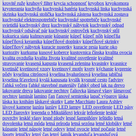
krovité ruže
kruhový filter
krycia schopnosť
kryobox
kryokomora
kryoterapia
kuchyňa
kuchynská batéria
kuchynská linka
kuchynská
skrinka
kuchynská stolička
kuchynská zástena
kuchynská zostava
kuchynské elektrospotrebiče
kuchynské spotrebiče
kuchynské
svietidlá
kuchynský drez
kuchynský nábytok
kuchynský odpad
kuchynský odsávač pár
kuchynský ostrovček
kuchynský stôl
kukurica siata
kulmovanie
kúpanie
kúpeľ
kúpeľ nôh
kúpeľňa
kúpeľňová keramika
kúpeľňové doplnky
kúpeľňové skrinky
kúpeľňový nábytok
kuracie nugetky
kuracie prsia
kurie oko
kuriozity
kurkuma
kusové koberce
kustovnica čínska
kvalita ovocia
kvalita ovzdušia
kvalita života
kvalitné osvetlenie
kvalitné
stravovanie
kvasená kapusta
kvasená zelenina
kvasinky
kvasnice
kvetináč
kvetinové vzory
kvetinový motív
kvety
kýchanie
kyprenie
pôdy
kyselina citrónová
kyselina hyalurónová
kyselina jablčná
kyselina šťavelová
kyslá kapusata
kyslík
kysnuté cesto
ľadviny
ľahká večera
ľahké stavebné materiály
ľahký obed
lak na drevo
lakovanie dreva
lakovanie nechtov
ľaliovka
lámavé vlasy
lámavosť
nechtov
laminát
lamino
ľan
ľanové semienka
lapač výparov
láska
láska ku knihám
láskavé skutky
Latte Macchiato
Laura Ashley
lávové kamene
lazúra
lazúry
LED lampy
LED osvetlenie
LED pásy
LED žiarovky
legenda o Mikulášovi
lekvár
leňošenie
lesklé
povrchy
lesklé vlasy
lesné plody
lesné šampiňóny
leštidlo
letná
dovolenka
letná móda
letná príroda
letná sezóna
letné klobúky
letné
kúpanie
letné nápoje
letné odevy
letné ovocie
letné počasie
letné
športy
letničky
letný čas
letný šatník
levanduľa
levanduľová