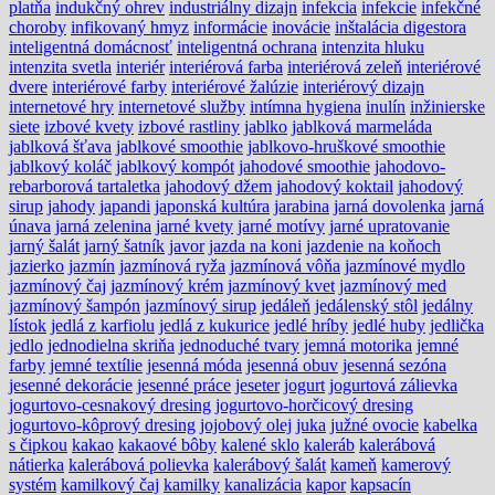
platňa
indukčný ohrev
industriálny dizajn
infekcia
infekcie
infekčné
choroby
infikovaný hmyz
informácie
inovácie
inštalácia digestora
inteligentná domácnosť
inteligentná ochrana
intenzita hluku
intenzita svetla
interiér
interiérová farba
interiérová zeleň
interiérové
dvere
interiérové farby
interiérové žalúzie
interiérový dizajn
internetové hry
internetové služby
intímna hygiena
inulín
inžinierske
siete
izbové kvety
izbové rastliny
jablko
jablková marmeláda
jablková šťava
jablkové smoothie
jablkovo-hruškové smoothie
jablkový koláč
jablkový kompót
jahodové smoothie
jahodovo-
rebarborová tartaletka
jahodový džem
jahodový koktail
jahodový
sirup
jahody
japandi
japonská kultúra
jarabina
jarná dovolenka
jarná
únava
jarná zelenina
jarné kvety
jarné motívy
jarné upratovanie
jarný šalát
jarný šatník
javor
jazda na koni
jazdenie na koňoch
jazierko
jazmín
jazmínová ryža
jazmínová vôňa
jazmínové mydlo
jazmínový čaj
jazmínový krém
jazmínový kvet
jazmínový med
jazmínový šampón
jazmínový sirup
jedáleň
jedálenský stôl
jedálny
lístok
jedlá z karfiolu
jedlá z kukurice
jedlé hríby
jedlé huby
jedlička
jedlo
jednodielna skriňa
jednoduché tvary
jemná motorika
jemné
farby
jemné textílie
jesenná móda
jesenná obuv
jesenná sezóna
jesenné dekorácie
jesenné práce
jeseter
jogurt
jogurtová zálievka
jogurtovo-cesnakový dresing
jogurtovo-horčicový dresing
jogurtovo-kôprový dresing
jojobový olej
juka
južné ovocie
kabelka
s čipkou
kakao
kakaové bôby
kalené sklo
kaleráb
kalerábová
nátierka
kalerábová polievka
kalerábový šalát
kameň
kamerový
systém
kamilkový čaj
kamilky
kanalizácia
kapor
kapsacín