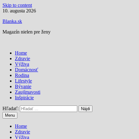
Skip to content
10. augusta 2026
Blanka.sk
Magazín nielen pre ženy
Home
Zdravie
Výživa
Domácnosť
Rodina
Lifestyle
Bývanie
Zaujímavosti
Inšpirácie
Hľadať:
Menu
Home
Zdravie
Výživa