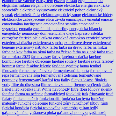
ekonomické varenie
ekosystém
ekzém
elastan
elegantná čipka
elegantná mikina
elegantné oblečenie
elektrická energia
elektrické
spotrebiče
elektrické vykurovanie
elektrický pohon
elektrický
sporák
elektroinštalácia
elektromagnetický smog
elektronické bidety
elektronické zabezpečenie
elixír života
emancipácia
ementál
emócie
emocionálna inteligencia
emocionálna stabilita
emocionálna
vyspelosť
empatia
encefalitída
endorfíny
energetická bilancia
energeticky nenáročný dom
esenciálne oleje
Espresso
estetika
estrogény
éterické oleje
etiketa
eurookná
eurookno
exotické ovocie
exteriérová dlažba
exteriérová sprcha
exteriérové dvere
exteriérové
tienenie
exteriérový nábytok
farba
farba na drevo
farba na hrdzu
farba na kov
farba na okná
farba na železo
farba na zinok
farba roka
farba rokoa 2023
farba vlasov
farby
farebná sedačka
farebné
kombinácie
farebné oblečenie
farebné solitéry
farebné svetlá
farebný
kontrast
farma
fasádne lešenie
fasádne systémy
fauna
fenikel
fénovanie
fermentovaná cvikla
fermentovaná kapusta
fermentovaná
repa
fermentovaná sója
fermentovaná zelenina
fermentované
potraviny
fermentovaný karfiol
feta
fialky
filety z lososa
filtrácia
vody
filtre do digestora
filtrovanie vzduchu
firemný večierok
fľaky
flanel
Flap kabelka
Flat White
flavonoidy
flitre
flóra
fóliový skleník
fontána
forma na pečenie
formaldehyd
fotokútik
frak
fritovanie
froté
ftaláty
funkcie pračiek
funkcionalita
funkčná kuchyňa
funkčné
materiály
funkčné oblečenie
funkčné zóny
funkčnosť kĺbov
fúrik
fyzická kondícia
fyzická rovnováha
garderóba
gaštan jedlý
gaštanová múka
gaštanová plnka
gaštanová polievka
gaštanová