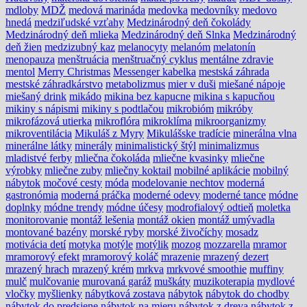
mdloby
MDŽ
medová marináda
medovka
medovníky
medovo
hnedá
medziľudské vzťahy
Medzinárodný deň čokolády
Medzinárodný deň mlieka
Medzinárodný deň Slnka
Medzinárodný
deň žien
medzizubný kaz
melanocyty
melanóm
melatonín
menopauza
menštruácia
menštruačný cyklus
mentálne zdravie
mentol
Merry Christmas
Messenger kabelka
mestská záhrada
mestské záhradkárstvo
metabolizmus
mier v duši
miešané nápoje
miešaný drink
mikádo
mikina bez kapucne
mikina s kapucňou
mikiny s nápismi
mikiny s podtlačou
mikrobióm
mikróby
mikrofázová utierka
mikroflóra
mikroklíma
mikroorganizmy
mikroventilácia
Mikuláš z Myry
Mikulášske tradície
minerálna vlna
minerálne látky
minerály
minimalistický štýl
minimalizmus
mladistvé ferby
mliečna čokoláda
mliečne kvasinky
mliečne
výrobky
mliečne zuby
mliečny koktail
mobilné aplikácie
mobilný
nábytok
močové cesty
móda
modelovanie nechtov
moderná
gastronómia
moderná práčka
moderné odevy
moderné tance
módne
doplnky
módne trendy
módne účesy
modrofialový odtieň
moletka
monitorovanie
montáž lešenia
montáž okien
montáž umývadla
montované bazény
morské ryby
morské živočíchy
mosadz
motivácia detí
motyka
motýle
motýlik
mozog
mozzarella
mramor
mramorový efekt
mramorový koláč
mrazenie
mrazený dezert
mrazený hrach
mrazený krém
mrkva
mrkvové smoothie
muffiny
mulč
mulčovanie
murovaná garáž
muškáty
muzikoterapia
mydlové
vločky
myšlienky
nábytková zostava
nábytok
nábytok do chodby
nábytok do predsiene
nábytok na mieru
nábytok z dreva
nábytok z