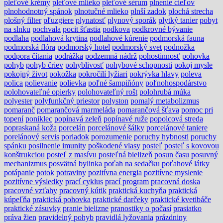
pleťové krémy
pleťové mlieko
pleťové sérum
plnenie cieľov
plnohodnotný spánok
plnotučné mlieko
plnší zadok
plochá strecha
plošný filter
pľuzgiere
plynatosť
plynový sporák
plytký tanier
pobyt
na slnku
pochvala
pocit šťastia
podkova
podkrovné bývanie
podlaha
podlahová krytina
podlahové kúrenie
podmorská fauna
podmorská flóra
podmorský hotel
podmorský svet
podnožka
podpora čítania
podrážka
podzemná nádrž
pohostinnosť
pohovka
pohyb
pohyb čriev
pohyblivosť
pohybové schopnosti
pokoj mysle
pokojný život
pokožka
pokročilí lyžiari
pokrývka hlavy
poleva
polica
polievanie
polievka
poľné šampiňóny
poľnohospodárstvo
polohovateľné opierky
polohovateľný rošt
polohrubá múka
polyester
polyfunkčný priestor
polyston
pomalý metabolizmus
pomaranč
pomarančová marmeláda
pomarančová šťava
pomoc pri
topení
poniklec
popínavá zeleň
popínavé ruže
popolcová streda
popraskaná koža
porcelán
porcelánové šálky
porcelánové taniere
porelánový servis
poriadok
porozumenie
poruchy hybnosti
poruchy
spánku
posilnenie imunity
poškodené vlasy
posteľ
posteľ s kovovou
konštrukciou
posteľ z masívu
posteľná bielizeň
posun času
posuvný
mechanizmus
posvätná bylinka
poťah na sedačku
poťahové látky
potápanie
potok
potraviny
pozitívna energia
pozitívne myslenie
pozitívne výsledky
prací cyklus
prací program
pracovná doska
pracovné vzťahy
pracovný kútik
praktická kuchyňa
praktická
kúpeľňa
praktická pohovka
praktické darčeky
praktické kvetibáče
praktické zásuvky
pranie bielizne
pranostiky o počasí
prasiatko
práva žien
pravidelný pohyb
pravidlá lyžovania
prázdniny