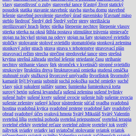
vlasy
starostlivosť o zuby
staroveké tance
šťastný život
statický
posudok
statika
stavanie stavebníc
stavba
stavba domu
stavebné
lešenie
stavebné povolenie
stavebný úrad
stavenisko
šťavnaté mäso
steblo
štedrosť
Štedrý deň
Štedrý večer
steny
sterilizácia
sterilizovaný hrach
štetec
stielka
štiepenie nechtov
štiepenie vlasov
stierka
stierka na okná
štíhla postava
stimulátor trávenia
stmievače
stojan na bicykel
stojan na odevy
stojan na šaty
stojanové svietidlo
stoličky
stolovanie
stolové svietidlo
stomatológia
stonková zelenina
stonkový zeler
strach
strava
strava v tehotenstve
stravovací plán
stravovací režim
strecha
strečing
stredoveké tance
stres
strešná
krytina
strešná záhrada
strešné lešenie
striedanie času
strihanie
nechtov
strihanie vlasov
štrk
stromček v kvetináči
stropné svietidlo
strukoviny
štruktúra dreva
štrukturovaná omietka
studená omáčka
stuhnuté svaly
stužková
štvorcové umývadlo
štvorlístok
štvornohý
kamarát
štýl bývania
substrát
suchá pokožka
suché omietky
suché
vlasy
súcit
sukulent
sulfáty
sumec
šumienka
šumienková torta
surový betón
sušená levanduľa
sušená zelenina
sušené bylinky
sušené huby
sušené kvety
sušené ovocie
sušenie húb
sušenie ovocia
sušenie zeleniny
sušený kôpor
sústredenie
súťaž
svadba
svadobná
hostina
svadobná kytica
svadobné prstene
svadobné šaty
svadobný
obrad
svadobný účes
svalová hmota
Svätý Mikuláš
Svätý Valentín
svetelná lišta
svetelná pohoda
svetelná priepustnosť
svetelná terapia
svetelné efekty
svetelné reťaze
svetelné zdroje
svetelný tok
svetlý
nábytok
sviatky
sviatky jari
sviatočné stolovanie
sviatok
sviatok
ničnerobenia
sviatok svätého Valentína
sviatok zaľúbených
sviatok