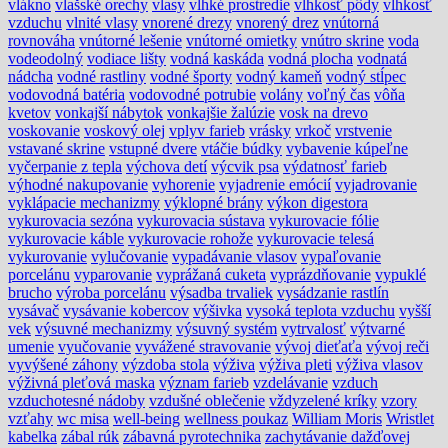
vlákno
vlašské orechy
vlasy
vlhké prostredie
vlhkosť pôdy
vlhkosť
vzduchu
vlnité vlasy
vnorené drezy
vnorený drez
vnútorná
rovnováha
vnútorné lešenie
vnútorné omietky
vnútro skrine
voda
vodeodolný
vodiace lišty
vodná kaskáda
vodná plocha
vodnatá
nádcha
vodné rastliny
vodné športy
vodný kameň
vodný stĺpec
vodovodná batéria
vodovodné potrubie
volány
voľný čas
vôňa
kvetov
vonkajší nábytok
vonkajšie žalúzie
vosk na drevo
voskovanie
voskový olej
vplyv farieb
vrásky
vrkoč
vrstvenie
vstavané skrine
vstupné dvere
vtáčie búdky
vybavenie kúpeľne
vyčerpanie z tepla
výchova detí
výcvik psa
výdatnosť farieb
výhodné nakupovanie
vyhorenie
vyjadrenie emócií
vyjadrovanie
vyklápacie mechanizmy
výklopné brány
výkon digestora
vykurovacia sezóna
vykurovacia sústava
vykurovacie fólie
vykurovacie káble
vykurovacie rohože
vykurovacie telesá
vykurovanie
vylučovanie
vypadávanie vlasov
vypaľovanie
porcelánu
vyparovanie
vyprážaná cuketa
vyprázdňovanie
vypuklé
brucho
výroba porcelánu
výsadba trvaliek
vysádzanie rastlín
vysávač
vysávanie kobercov
výšivka
vysoká teplota vzduchu
vyšší
vek
výsuvné mechanizmy
výsuvný systém
vytrvalosť
výtvarné
umenie
vyučovanie
vyvážené stravovanie
vývoj dieťaťa
vývoj reči
vyvýšené záhony
výzdoba stola
výživa
výživa pleti
výživa vlasov
výživná pleťová maska
význam farieb
vzdelávanie
vzduch
vzduchotesné nádoby
vzdušné oblečenie
vždyzelené kríky
vzory
vzťahy
wc misa
well-being
wellness poukaz
William Moris
Wristlet
kabelka
zábal rúk
zábavná pyrotechnika
zachytávanie dažďovej