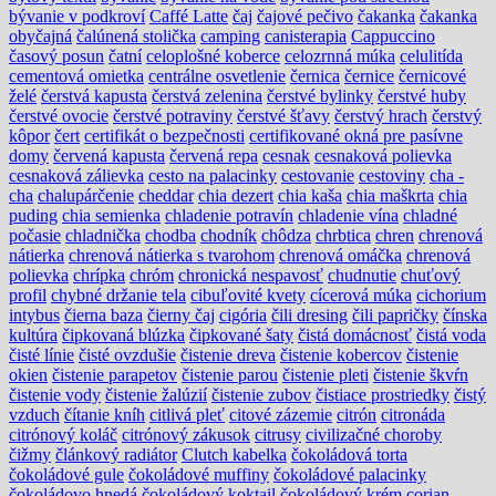
bývanie v podkroví
Caffé Latte
čaj
čajové pečivo
čakanka
čakanka
obyčajná
čalúnená stolička
camping
canisterapia
Cappuccino
časový posun
čatní
celoplošné koberce
celozrnná múka
celulitída
cementová omietka
centrálne osvetlenie
černica
černice
černicové
želé
čerstvá kapusta
čerstvá zelenina
čerstvé bylinky
čerstvé huby
čerstvé ovocie
čerstvé potraviny
čerstvé šťavy
čerstvý hrach
čerstvý
kôpor
čert
certifikát o bezpečnosti
certifikované okná pre pasívne
domy
červená kapusta
červená repa
cesnak
cesnaková polievka
cesnaková zálievka
cesto na palacinky
cestovanie
cestoviny
cha -
cha
chalupárčenie
cheddar
chia dezert
chia kaša
chia maškrta
chia
puding
chia semienka
chladenie potravín
chladenie vína
chladné
počasie
chladnička
chodba
chodník
chôdza
chrbtica
chren
chrenová
nátierka
chrenová nátierka s tvarohom
chrenová omáčka
chrenová
polievka
chrípka
chróm
chronická nespavosť
chudnutie
chuťový
profil
chybné držanie tela
cibuľovité kvety
cícerová múka
cichorium
intybus
čierna baza
čierny čaj
cigória
čili dresing
čili papričky
čínska
kultúra
čipkovaná blúzka
čipkované šaty
čistá domácnosť
čistá voda
čisté línie
čisté ovzdušie
čistenie dreva
čistenie kobercov
čistenie
okien
čistenie parapetov
čistenie parou
čistenie pleti
čistenie škvŕn
čistenie vody
čistenie žalúzií
čistenie zubov
čistiace prostriedky
čistý
vzduch
čítanie kníh
citlivá pleť
citové zázemie
citrón
citronáda
citrónový koláč
citrónový zákusok
citrusy
civilizačné choroby
čižmy
článkový radiátor
Clutch kabelka
čokoládová torta
čokoládové gule
čokoládové muffiny
čokoládové palacinky
čokoládovo hnedá
čokoládový koktail
čokoládový krém
corian