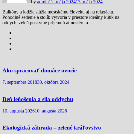
by
admin
12. mája 2024
13. mája 2024
Balkóny a lodžie slúžia mestskému človeku aj na relaxáciu.
Pohodlné sedenie a stolík vytvoria v priestore ideálny kútik na
oddych, zeleň poskytne príjemnú atmosféru a …
Ako spracovať domáce ovocie
7. septembra 2018
30. októbra 2024
Deň leňošenia a sila oddychu
10. augusta 2026
10. augusta 2026
Ekologická záhrada – zelené kráľovstvo