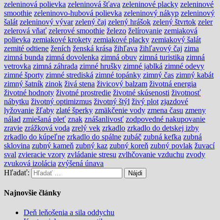
zeleninová polievka
zeleninová šťava
zeleninové placky
zeleninové
smoothie
zeleninovo-hubová polievka
zeleninový nákyp
zeleninový
šalát
zeleninový vývar
zelený čaj
zelený hrášok
zelený štvrtok
zeler
zelerová vňať
zelerové smoothie
železo
želírovanie
zemiaková
polievka
zemiakové krokety
zemiakové placky
zemiakový šalát
zemité odtiene
ženích
ženská krása
žihľava
žihľavový čaj
zima
zimná bunda
zimná dovolenka
zimná obuv
zimná turistika
zimná
vetrovka
zimná záhrada
zimné hrušky
zimné jablká
zimné odevy
zimné športy
zimné strediská
zimné topánky
zimný čas
zimný kabát
zimný šatník
zinok
živá stena
živicový balzam
životná energia
životné hodnoty
životné prostredie
životné skúsenosti
životnosť
nábytku
životný optimizmus
životný štýl
živý plot
zjazdové
lyžovanie
žľaby
zlaté šperky
zmäkčenie vody
zmena času
zmeny
nálad
zmiešaná pleť
znak
znášanlivosť
zodpovedné nakupovanie
zravie
zrážková voda
zrelý vek
zrkadlo
zrkadlo do detskej izby
zrkadlo do kúpeľne
zrkadlo do spálne
zubáč
zubná kefka
zubná
sklovina
zubný kameň
zubný kaz
zubný koreň
zubný povlak
žuvací
sval
zvieracie vzory
zvládanie stresu
zvlhčovanie vzduchu
zvody
zvuková izolácia
zvýšená únava
Hľadať:
Najnovšie články
Deň leňošenia a sila oddychu