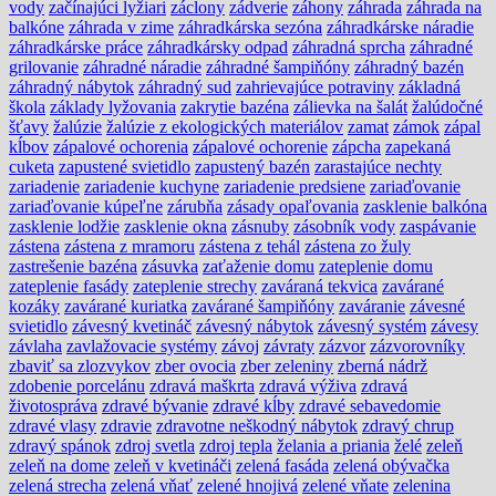
vody
začínajúci lyžiari
záclony
zádverie
záhony
záhrada
záhrada na
balkóne
záhrada v zime
záhradkárska sezóna
záhradkárske náradie
záhradkárske práce
záhradkársky odpad
záhradná sprcha
záhradné
grilovanie
záhradné náradie
záhradné šampiňóny
záhradný bazén
záhradný nábytok
záhradný sud
zahrievajúce potraviny
základná
škola
základy lyžovania
zakrytie bazéna
zálievka na šalát
žalúdočné
šťavy
žalúzie
žalúzie z ekologických materiálov
zamat
zámok
zápal
kĺbov
zápalové ochorenia
zápalové ochorenie
zápcha
zapekaná
cuketa
zapustené svietidlo
zapustený bazén
zarastajúce nechty
zariadenie
zariadenie kuchyne
zariadenie predsiene
zariaďovanie
zariaďovanie kúpeľne
zárubňa
zásady opaľovania
zasklenie balkóna
zasklenie lodžie
zasklenie okna
zásnuby
zásobník vody
zaspávanie
zástena
zástena z mramoru
zástena z tehál
zástena zo žuly
zastrešenie bazéna
zásuvka
zaťaženie domu
zateplenie domu
zateplenie fasády
zateplenie strechy
zaváraná tekvica
zavárané
kozáky
zavárané kuriatka
zavárané šampiňóny
zaváranie
závesné
svietidlo
závesný kvetináč
závesný nábytok
závesný systém
závesy
závlaha
zavlažovacie systémy
závoj
závraty
zázvor
zázvorovníky
zbaviť sa zlozvykov
zber ovocia
zber zeleniny
zberná nádrž
zdobenie porcelánu
zdravá maškrta
zdravá výživa
zdravá
životospráva
zdravé bývanie
zdravé kĺby
zdravé sebavedomie
zdravé vlasy
zdravie
zdravotne neškodný nábytok
zdravý chrup
zdravý spánok
zdroj svetla
zdroj tepla
želania a priania
želé
zeleň
zeleň na dome
zeleň v kvetináči
zelená fasáda
zelená obývačka
zelená strecha
zelená vňať
zelené hnojivá
zelené vňate
zelenina