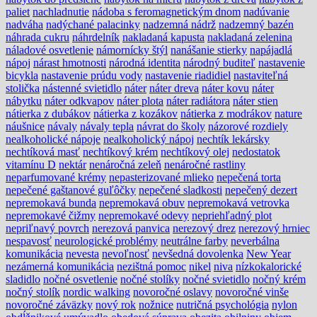
paliet
nachladnutie
nádoba s feromagnetickým dnom
nadúvanie
nadváha
nadýchané palacinky
nadzemná nádrž
nadzemný bazén
náhrada cukru
náhrdelník
nakladaná kapusta
nakladaná zelenina
náladové osvetlenie
námornícky štýl
nanášanie stierky
napájadlá
nápoj
nárast hmotnosti
národná identita
národný buditeľ
nastavenie
bicykla
nastavenie prúdu vody
nastavenie riadidiel
nastaviteľná
stolička
nástenné svietidlo
náter
náter dreva
náter kovu
náter
nábytku
náter odkvapov
náter plota
náter radiátora
náter stien
nátierka z dubákov
nátierka z kozákov
nátierka z modrákov
nature
náušnice
návaly
návaly tepla
návrat do školy
názorové rozdiely
nealkoholické nápoje
nealkoholický nápoj
nechtík lekársky
nechtíková masť
nechtíkový krém
nechtíkový olej
nedostatok
vitamínu D
nektár
nenáročná zeleň
nenáročné rastliny
neparfumované krémy
nepasterizované mlieko
nepečená torta
nepečené gaštanové guľôčky
nepečené sladkosti
nepečený dezert
nepremokavá bunda
nepremokavá obuv
nepremokavá vetrovka
nepremokavé čižmy
nepremokavé odevy
nepriehľadný plot
nepriľnavý povrch
nerezová panvica
nerezový drez
nerezový hrniec
nespavosť
neurologické problémy
neutrálne farby
neverbálna
komunikácia
nevesta
nevoľnosť
nevšedná dovolenka
New Year
nezámerná komunikácia
nezištná pomoc
nikel
niva
nízkokalorické
sladidlo
nočné osvetlenie
nočné stolíky
nočné svietidlo
nočný krém
nočný stolík
nordic walking
novoročné oslavy
novoročné vinše
novoročné záväzky
nový rok
nožnice
nutričná psychológia
nylon