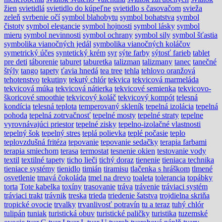
žien
svietidlá
svietidlo do kúpeľne
svietidlo s časovačom
svieža
zeleň
svrbenie očí
symbol blahobytu
symbol bohatstva
symbol
čistoty
symbol elegancie
symbol hojnosti
symbol lásky
symbol
mieru
symbol nevinnosti
symbol ochrany
symbol sily
symbol šťastia
symbolika vianočných jedál
symbolika vianočných koláčov
symetrický účes
syntetický krém
syr
sýte farby
sýtosť farieb
tablet
pre deti
táborenie
taburet
taburetka
talizman
talizmany
tanec
tanečné
štýly
tango
tapety
ťavia hnedá
tea tree
tehla
tehlovo oranžová
tehotenstvo
tekutiny
tekutý chlór
tekvica
tekvicová marmeláda
tekvicová múka
tekvicová nátierka
tekvicové semienka
tekvicovo-
škoricové smoothie
tekvicový koláč
tekvicový kompót
telesná
kondícia
telesná teplota
temperovaný skleník
tepelná izolácia
tepelná
pohoda
tepelná zotrvačnosť
tepelné mosty
tepelné straty
tepelne
vyrovnávajúci priestor
tepelné zisky
tepelno-izolačné vlastnosti
tepelný šok
tepelný stres
teplá polievka
teplé počasie
teplo
teplovzdušná fritéza
tepovanie
tepovanie sedačky
terapia farbami
terapia smiechom
terasa
termostat
tesnenie okien
testovanie vody
textil
textilné tapety
ticho lieči
tichý doraz
tienenie
tieniaca technika
tieniace systémy
tienidlo
timián
tiramisu
tlačenka s hráškom
tlmené
osvetlenie
tmavá čokoláda
tmel na drevo
toaleta
tolerancia
topábky
torta
Tote kabelka
toxíny
trasovanie
tráva
trávenie
tráviaci systém
tráviaci trakt
trávnik
treska
trieda
triedenie šatstva
trojdielna skriňa
tropické ovocie
trvalky
trvanlivosť potravín
tu a teraz
tuhý chlór
tulipán
tuniak
turistická obuv
turistické paličky
turistika
tuzemské