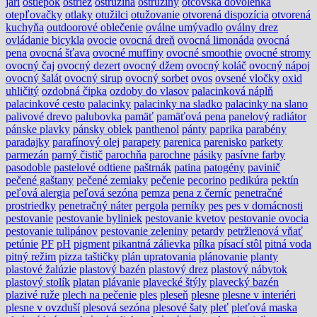
jari
oštiepok
ostriež
ostružina
ostružiny
otcovská dovolenka
otepľovačky
otlaky
otužilci
otužovanie
otvorená dispozícia
otvorená
kuchyňa
outdoorové oblečenie
oválne umývadlo
oválny drez
ovládanie bicykla
ovocie
ovocná dreň
ovocná limonáda
ovocná
pena
ovocná šťava
ovocné muffiny
ovocné smoothie
ovocné stromy
ovocný čaj
ovocný dezert
ovocný džem
ovocný koláč
ovocný nápoj
ovocný šalát
ovocný sirup
ovocný sorbet
ovos
ovsené vločky
oxid
uhličitý
ozdobná čipka
ozdoby do vlasov
palacinková náplň
palacinkové cesto
palacinky
palacinky na sladko
palacinky na slano
palivové drevo
palubovka
pamäť
pamäťová pena
panelový radiátor
pánske plavky
pánsky oblek
panthenol
pánty
paprika
parabény
paradajky
parafínový olej
parapety
parenica
parenisko
parkety
parmezán
parný čistič
parochňa
parochne
pásiky
pasívne farby
pasodoble
pastelové odtiene
paštrnák
patina
patogény
pavinič
pečené gaštany
pečené zemiaky
pečenie
pecorino
pedikúra
pektín
peľová alergia
peľová sezóna
pemza
pena z černíc
penetračné
prostriedky
penetračný náter
pergola
perníky
pes
pes v domácnosti
pestovanie
pestovanie byliniek
pestovanie kvetov
pestovanie ovocia
pestovanie tulipánov
pestovanie zeleniny
petardy
petržlenová vňať
petúnie
PF
pH
pigment
pikantná zálievka
pílka
písací stôl
pitná voda
pitný režim
pizza taštičky
plán upratovania
plánovanie
planty
plastové žalúzie
plastový bazén
plastový drez
plastový nábytok
plastový stolík
platan
plávanie
plavecké štýly
plavecký bazén
plazivé ruže
plech na pečenie
ples
pleseň
plesne
plesne v interiéri
plesne v ovzduší
plesová sezóna
plesové šaty
pleť
pleťová maska