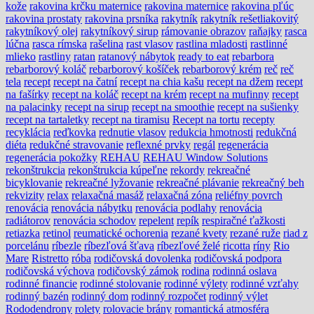
kože
rakovina krčku maternice
rakovina maternice
rakovina pľúc
rakovina prostaty
rakovina prsníka
rakytník
rakytník rešetliakovitý
rakytníkový olej
rakytníkový sirup
rámovanie obrazov
raňajky
rasca
lúčna
rasca rímska
rašelina
rast vlasov
rastlina mladosti
rastlinné
mlieko
rastliny
ratan
ratanový nábytok
ready to eat
rebarbora
rebarborový koláč
rebarborový košíček
rebarborový krém
reč
reč
tela
recept
recept na čatní
recept na chia kašu
recept na džem
recept
na fašírky
recept na koláč
recept na krém
recept na mufinny
recept
na palacinky
recept na sirup
recept na smoothie
recept na sušienky
recept na tartaletky
recept na tiramisu
Recept na tortu
recepty
recyklácia
reďkovka
rednutie vlasov
redukcia hmotnosti
redukčná
diéta
redukčné stravovanie
reflexné prvky
regál
regenerácia
regenerácia pokožky
REHAU
REHAU Window Solutions
rekonštrukcia
rekonštrukcia kúpeľne
rekordy
rekreačné
bicyklovanie
rekreačné lyžovanie
rekreačné plávanie
rekreačný beh
rekvizity
relax
relaxačná masáž
relaxačná zóna
reliéfny povrch
renovácia
renovácia nábytku
renovácia podlahy
renovácia
radiátorov
renovácia schodov
repelent
repík
respiračné ťažkosti
retiazka
retinol
reumatické ochorenia
rezané kvety
rezané ruže
riad z
porcelánu
ríbezle
ríbezľová šťava
ríbezľové želé
ricotta
ríny
Rio
Mare
Ristretto
róba
rodičovská dovolenka
rodičovská podpora
rodičovská výchova
rodičovský zámok
rodina
rodinná oslava
rodinné financie
rodinné stolovanie
rodinné výlety
rodinné vzťahy
rodinný bazén
rodinný dom
rodinný rozpočet
rodinný výlet
Rododendrony
rolety
rolovacie brány
romantická atmosféra