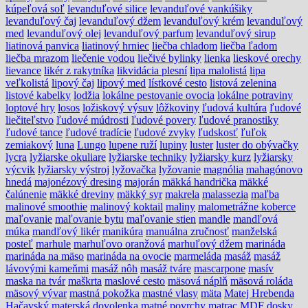
kúpeľová soľ
levanduľové silice
levanduľové vankúšiky
levanduľový čaj
levanduľový džem
levanduľový krém
levanduľový
med
levanduľový olej
levanduľový parfum
levanduľový sirup
liatinová panvica
liatinový hrniec
liečba chladom
liečba ľadom
liečba mrazom
liečenie vodou
liečivé bylinky
lienka
lieskové orechy
lievance
likér z rakytníka
likvidácia plesní
lipa malolistá
lipa
veľkolistá
lipový čaj
lipový med
lístkové cesto
listová zelenina
listové kabelky
lodžia
lokálne pestovanie ovocia
lokálne potraviny
loptové hry
losos
ložiskový výsuv
lôžkoviny
ľudová kultúra
ľudové
liečiteľstvo
ľudové múdrosti
ľudové povery
ľudové pranostiky
ľudové tance
ľudové tradície
ľudové zvyky
ľudskosť
ľuľok
zemiakový
luna
Lungo
lupene ruží
lupiny
luster
luster do obývačky
lycra
lyžiarske okuliare
lyžiarske techniky
lyžiarsky kurz
lyžiarsky
výcvik
lyžiarsky výstroj
lyžovačka
lyžovanie
magnólia
mahagónovo
hnedá
majonézový dresing
majorán
mäkká handrička
mäkké
čalúnenie
mäkké dreviny
mäkký syr
makrela
malassezia
maľba
malinové smoothie
malinový koktail
maliny
malometrážne koberce
maľovanie
maľovanie bytu
maľovanie stien
mandle
mandľová
múka
mandľový likér
manikúra
manuálna zručnosť
manželská
posteľ
marhule
marhuľovo oranžová
marhuľový džem
marináda
marináda na mäso
marináda na ovocie
marmeláda
masáž
masáž
lávovými kameňmi
masáž nôh
masáž tváre
mascarpone
masív
maska na tvár
maškrta
maslové cesto
mäsová náplň
mäsová roláda
mäsový vývar
mastná pokožka
mastné vlasy
mäta
Matej Hrebenda
Hačavský
materská dovolenka
matné povrchy
matrac
MDF dosky