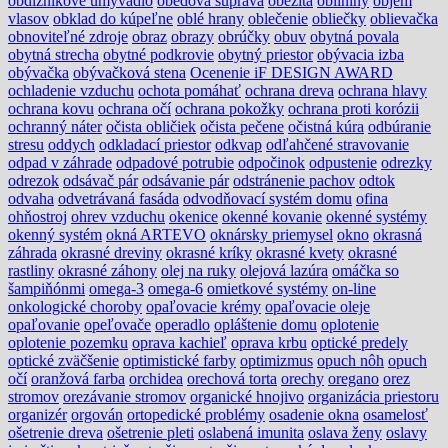
obdĺžnikové umývadlo
obedová súprava
obezita
obilniny
objem
vlasov
obklad do kúpeľne
oblé hrany
oblečenie
obliečky
oblievačka
obnoviteľné zdroje
obraz
obrazy
obrúčky
obuv
obytná povala
obytná strecha
obytné podkrovie
obytný priestor
obývacia izba
obývačka
obývačková stena
Ocenenie iF DESIGN AWARD
ochladenie vzduchu
ochota pomáhať
ochrana dreva
ochrana hlavy
ochrana kovu
ochrana očí
ochrana pokožky
ochrana proti korózii
ochranný náter
očista obličiek
očista pečene
očistná kúra
odbúranie
stresu
oddych
odkladací priestor
odkvap
odľahčené stravovanie
odpad v záhrade
odpadové potrubie
odpočinok
odpustenie
odrezky
odrezok
odsávač pár
odsávanie pár
odstránenie pachov
odtok
odvaha
odvetrávaná fasáda
odvodňovací systém domu
ofina
ohňostroj
ohrev vzduchu
okenice
okenné kovanie
okenné systémy
okenný systém
okná ARTEVO
oknársky priemysel
okno
okrasná
záhrada
okrasné dreviny
okrasné kríky
okrasné kvety
okrasné
rastliny
okrasné záhony
olej na ruky
olejová lazúra
omáčka so
šampiňónmi
omega-3
omega-6
omietkové systémy
on-line
onkologické choroby
opaľovacie krémy
opaľovacie oleje
opaľovanie
opeľovače
operadlo
opláštenie domu
oplotenie
oplotenie pozemku
oprava kachieľ
oprava krbu
optické predely
optické zväčšenie
optimistické farby
optimizmus
opuch nôh
opuch
očí
oranžová farba
orchidea
orechová torta
orechy
oregano
orez
stromov
orezávanie stromov
organické hnojivo
organizácia priestoru
organizér
orgován
ortopedické problémy
osadenie okna
osamelosť
ošetrenie dreva
ošetrenie pleti
oslabená imunita
oslava ženy
oslavy