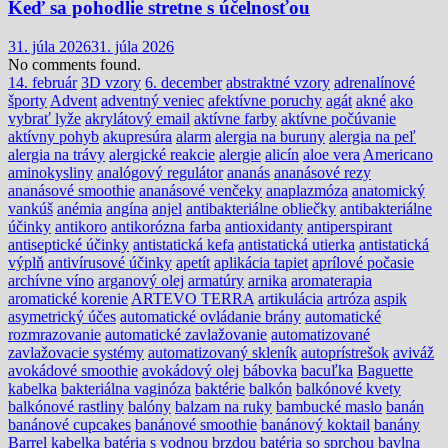
Keď sa pohodlie stretne s účelnosťou
31. júla 2026
31. júla 2026
No comments found.
14. február
3D vzory
6. december
abstraktné vzory
adrenalínové
športy
Advent
adventný veniec
afektívne poruchy
agát
akné
ako
vybrať lyže
akrylátový email
aktívne farby
aktívne počúvanie
aktívny pohyb
akupresúra
alarm
alergia na buruny
alergia na peľ
alergia na trávy
alergické reakcie
alergie
alicín
aloe vera
Americano
aminokysliny
analógový regulátor
ananás
ananásové rezy
ananásové smoothie
ananásové venčeky
anaplazmóza
anatomický
vankúš
anémia
angína
anjel
antibakteriálne obliečky
antibakteriálne
účinky
antikoro
antikorózna farba
antioxidanty
antiperspirant
antiseptické účinky
antistatická kefa
antistatická utierka
antistatická
výplň
antivírusové účinky
apetít
aplikácia tapiet
aprílové počasie
archívne víno
arganový olej
armatúry
arnika
aromaterapia
aromatické korenie
ARTEVO TERRA
artikulácia
artróza
aspik
asymetrický účes
automatické ovládanie brány
automatické
rozmrazovanie
automatické zavlažovanie
automatizované
zavlažovacie systémy
automatizovaný skleník
autoprístrešok
aviváž
avokádové smoothie
avokádový olej
bábovka
bacuľka
Baguette
kabelka
bakteriálna vaginóza
baktérie
balkón
balkónové kvety
balkónové rastliny
balóny
balzam na ruky
bambucké maslo
banán
banánové cupcakes
banánové smoothie
banánový koktail
banány
Barrel kabelka
batéria s vodnou brzdou
batéria so sprchou
bavlna