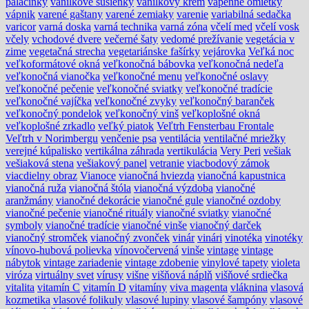
palacinky
vanilkové sušienky
vanilkový krém
vápenné omietky
vápnik
varené gaštany
varené zemiaky
varenie
variabilná sedačka
varicor
varná doska
varná technika
varná zóna
včelí med
včelí vosk
včely
vchodové dvere
večerné šaty
vedomé prežívanie
vegetácia v
zime
vegetačná strecha
vegetariánske fašírky
vejárovka
Veľká noc
veľkoformátové okná
veľkonočná bábovka
veľkonočná nedeľa
veľkonočná vianočka
veľkonočné menu
veľkonočné oslavy
veľkonočné pečenie
veľkonočné sviatky
veľkonočné tradície
veľkonočné vajíčka
veľkonočné zvyky
veľkonočný baranček
veľkonočný pondelok
veľkonočný vinš
veľkoplošné okná
veľkoplošné zrkadlo
veľký piatok
Veľtrh Fensterbau Frontale
Veľtrh v Norimbergu
venčenie psa
ventilácia
ventilačné mriežky
verejné kúpalisko
vertikálna záhrada
vertikulácia
Very Peri
vešiak
vešiaková stena
vešiakový panel
vetranie
viacbodový zámok
viacdielny obraz
Vianoce
vianočná hviezda
vianočná kapustnica
vianočná ruža
vianočná štóla
vianočná výzdoba
vianočné
aranžmány
vianočné dekorácie
vianočné gule
vianočné ozdoby
vianočné pečenie
vianočné rituály
vianočné sviatky
vianočné
symboly
vianočné tradície
vianočné vinše
vianočný darček
vianočný stromček
vianočný zvonček
vinár
vinári
vinotéka
vinotéky
vínovo-hubová polievka
vínovočervená
vinše
vintage
vintage
nábytok
vintage zariadenie
vintage zdobenie
vinylové tapety
violeta
viróza
virtuálny svet
vírusy
višne
višňová náplň
višňové srdiečka
vitalita
vitamín C
vitamín D
vitamíny
viva magenta
vláknina
vlasová
kozmetika
vlasové folikuly
vlasové lupiny
vlasové šampóny
vlasové