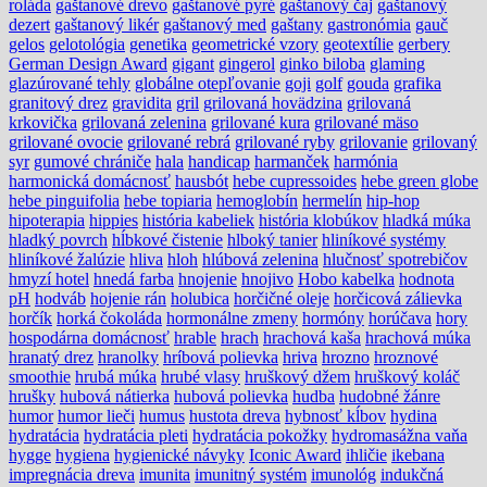
roláda
gaštanové drevo
gaštanové pyré
gaštanový čaj
gaštanový
dezert
gaštanový likér
gaštanový med
gaštany
gastronómia
gauč
gelos
gelotológia
genetika
geometrické vzory
geotextílie
gerbery
German Design Award
gigant
gingerol
ginko biloba
glaming
glazúrované tehly
globálne otepľovanie
goji
golf
gouda
grafika
granitový drez
gravidita
gril
grilovaná hovädzina
grilovaná
krkovička
grilovaná zelenina
grilované kura
grilované mäso
grilované ovocie
grilované rebrá
grilované ryby
grilovanie
grilovaný
syr
gumové chrániče
hala
handicap
harmanček
harmónia
harmonická domácnosť
hausbót
hebe cupressoides
hebe green globe
hebe pinguifolia
hebe topiaria
hemoglobín
hermelín
hip-hop
hipoterapia
hippies
história kabeliek
história klobúkov
hladká múka
hladký povrch
hĺbkové čistenie
hlboký tanier
hliníkové systémy
hliníkové žalúzie
hliva
hloh
hlúbová zelenina
hlučnosť spotrebičov
hmyzí hotel
hnedá farba
hnojenie
hnojivo
Hobo kabelka
hodnota
pH
hodváb
hojenie rán
holubica
horčičné oleje
horčicová zálievka
horčík
horká čokoláda
hormonálne zmeny
hormóny
horúčava
hory
hospodárna domácnosť
hrable
hrach
hrachová kaša
hrachová múka
hranatý drez
hranolky
hríbová polievka
hriva
hrozno
hroznové
smoothie
hrubá múka
hrubé vlasy
hruškový džem
hruškový koláč
hrušky
hubová nátierka
hubová polievka
hudba
hudobné žánre
humor
humor lieči
humus
hustota dreva
hybnosť kĺbov
hydina
hydratácia
hydratácia pleti
hydratácia pokožky
hydromasážna vaňa
hygge
hygiena
hygienické návyky
Iconic Award
ihličie
ikebana
impregnácia dreva
imunita
imunitný systém
imunológ
indukčná