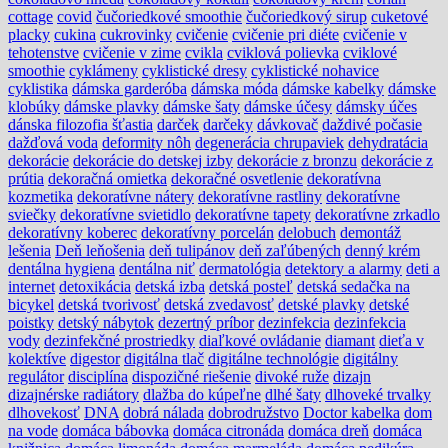
cottage
covid
čučoriedkové smoothie
čučoriedkový sirup
cuketové
placky
cukina
cukrovinky
cvičenie
cvičenie pri diéte
cvičenie v
tehotenstve
cvičenie v zime
cvikla
cviklová polievka
cviklové
smoothie
cyklámeny
cyklistické dresy
cyklistické nohavice
cyklistika
dámska garderóba
dámska móda
dámske kabelky
dámske
klobúky
dámske plavky
dámske šaty
dámske účesy
dámsky účes
dánska filozofia šťastia
darček
darčeky
dávkovač
daždivé počasie
dažďová voda
deformity nôh
degenerácia chrupaviek
dehydratácia
dekorácie
dekorácie do detskej izby
dekorácie z bronzu
dekorácie z
prútia
dekoračná omietka
dekoračné osvetlenie
dekoratívna
kozmetika
dekoratívne nátery
dekoratívne rastliny
dekoratívne
sviečky
dekoratívne svietidlo
dekoratívne tapety
dekoratívne zrkadlo
dekoratívny koberec
dekoratívny porcelán
delobuch
demontáž
lešenia
Deň leňošenia
deň tulipánov
deň zaľúbených
denný krém
dentálna hygiena
dentálna niť
dermatológia
detektory a alarmy
deti a
internet
detoxikácia
detská izba
detská posteľ
detská sedačka na
bicykel
detská tvorivosť
detská zvedavosť
detské plavky
detské
poistky
detský nábytok
dezertný príbor
dezinfekcia
dezinfekcia
vody
dezinfekčné prostriedky
diaľkové ovládanie
diamant
dieťa v
kolektíve
digestor
digitálna tlač
digitálne technológie
digitálny
regulátor
disciplína
dispozičné riešenie
divoké ruže
dizajn
dizajnérske radiátory
dlažba do kúpeľne
dlhé šaty
dlhoveké trvalky
dlhovekosť
DNA
dobrá nálada
dobrodružstvo
Doctor kabelka
dom
na vode
domáca bábovka
domáca citronáda
domáca dreň
domáca