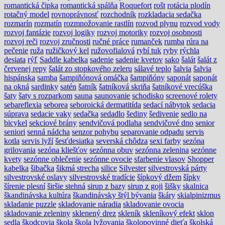
romantická čipka
romantická spálňa
Roquefort
rošt
rotácia plodín
rotačný model
rovnoprávnosť
rozchodník
rozkladacia sedačka
rozmarín
rozmatín
rozmnožovanie rastlín
rozvod plynu
rozvod vody
rozvoj fantázie
rozvoj logiky
rozvoj motoriky
rozvoj osobnosti
rozvoj reči
rozvoj zručnosti
ručné práce
rumanček
rumba
rúra na
pečenie
ruža
ružičkový kel
ružovofialová
rybí tuk
ryby
rýchla
desiata
rýľ
Saddle kabelka
sadenie
sadenie kvetov
sako
šalát
šalát z
červenej repy
šalát zo stopkového zeleru
sálavé teplo
šalvia
šalvia
hispánska
samba
šampiňónová omáčka
šampiňóny
saponát
saponát
na okná
sardinky
satén
šatník
šatníková skriňa
šatníkové vrecúška
šaty
šaty s rozparkom
sauna
saunovanie
schodisko
screenové rolety
sebareflexia
seborea
seboroická dermatitída
sedací nábytok
sedacia
súprava
sedacie vaky
sedačka
sedadlo
šediny
šedivenie
sedlo na
bicykel
sekciové brány
sendvičová podlaha
sendvičové dno
senior
seniori
senná nádcha
senzor pohybu
separovanie odpadu
servis
kotla
servis lyží
šesťdesiatka
severská chôdza
sexi farby
sezóna
grilovania
sezóna kliešťov
sezónna obuv
sezónna zelenina
sezónne
kvety
sezónne oblečenie
sezónne ovocie
sfarbenie vlasov
Shopper
kabelka
šibačka
šikmá strecha
silice
Silvester
silvestrovská párty
silvestrovské oslavy
silvestrovské tradície
šípkový džem
šípky
šírenie plesní
širšie stehná
sirup z bazy
sirup z goji
šišky
skalnica
škandinávska kultúra
škandinávsky štýl bývania
škáry
skialpinizmus
skladanie puzzle
skladovanie náradia
skladovanie ovocia
skladovanie zeleniny
sklenený drez
skleník
skleníkový efekt
sklon
sedla
škodcovia
škola
škola lyžovania
školopovinné dieťa
školská