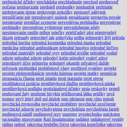
prebiotické účinky
prechádzka
prechladnutie
prechod
predpoveď
počasia
predsavzatie
predsieň
predsudky
predsudok
prehriatie
prehrievanie domu
prekrvenie pokožky
prenosný nábytok
prepúšťanie pár
prerušovaný spánok
presádzanie
prestavba povale
prestieranie
prestížne ocenenie
preventívna prehliadka
preventívne
prehliadky
preventívne vyšetrenie
prevzdušnenie pôdy
prezimovanie rastlín
príbor
priečky
priehľadný plot
priemyselný
dizajn
priesady
priesvitný lak
prikrývka
prilba
prímorský štýl
príroda
prírodná bavlna
prírodná kozmetika
prírodná maska
prírodná
medicína
prírodné antibiotikum
prírodné hnojivo
prírodné liečivo
prírodné materiály
prírodné syry
prírodné textílie
prírodné vodné
zdroje
prírodné zdroje
prírodný krém
prírodný vodný zdroj
prirodzený účes
prístavba
prítomný okamih
prívalové dažde
prívesok
probiotiká
problémové vlasy
profilové systémy
projekt
projekt elektroinštalácie
projekt kúrenia
projekt statiky
promócie
propagácia čítania
proti smädu
proti starnutiu
proti stresu
protihluková izolácia
protišmyková dlažba
protišmyková páska
protišmyková podlaha
protizápalové účinky
prsia
prskavky
prsteň
pruhované šaty
pruženie bicykla
prúžkovaná látka
prúžky
prvá
pomoc
prvý letný deň
psí útulok
psie plemená
psie víno
pstruh
psychická rovnováha
psychické problémy
psychické uvoľnenie
psychické zdravie
psychohygiena
psychológia
psychológia farieb
pudingová náplň
pudingové rezy
pupenec
pyrotechnika
quickstep
racionálne stravovanie
Rad Insalatissime
radiátor
radiátorové ventily
rádius
radosť
rakovina hrubého čreva
rakovina konečníka
rakovina