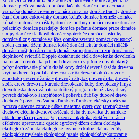
knižnica
domáca limonáda
domáca marmeláda
domáca pedikúra
domáca pleťová maska
domáca tlačenka
domáca torta
domáca
vianočka
domáca zelenina
domáca zmrzlina
domáce buchty
domáce
čatní
domáce cukrovinky
domáce koláče
domáce krémeše
domáce
kúpalisko
domáce maškrty
domáce muffiny
domáce ovocie
domáce
palacinky
domáce paradajky
domáce pečenie
domáce práce
domáce
sirupy
domáce sladkosti
domáce spotrebiče
domáce sušienky
domáce úlohy
domáce vajíčka
domáce zvieratá
domáci cyklistický
stojan
domáci džem
domáci koláč
domáci lekvár
domáci miláčik
domáci mušt
domáci nanuk
domáci sirup
domáci trezor
domácnosť
doplnkové svietidlá
Doppio
dosiahnutie cieľa
dovolenka
dovolenka
na horách
dovolenka pri mori
dovolenka v prírode
dovolenkový
pobyt
dozrievanie plodín
drahé kovy
drdol
drevená fasáda
drevená
krytina
drevená podlaha
drevená skriňa
drevené okná
drevené
schodisko
drevené žalúzie
drevený nábytok
drevený plot
drevený
stolík
drevo
drevo na kúrenie
drevokazné huby
drevokazný hmyz
drevotrieska
drezová batéria
drôtený program
drsné vlasy
drsný
povrch
dubákovo-šampiňónová polievka
dubáky
dubové drevo
duchovné posolstvo Vanoc
ďumbier
ďumbier lekársky
duševná
potrava
duševné zdravie
dúška materina
dvere
dvojfarebný džem
dychové cičenia
dychové cvičenia
dyha
dymovnica
dynamické
chladenie
džem
džem z goji
džem z rakytníka
efektívna práčka
efektívne upratovanie
egreše
egrešový džem
eidam
ekológia
ekologická záhrada
ekologické bývanie
ekologické materiály
ekologické myslenie
ekologické pranie
ekologické vykurovanie