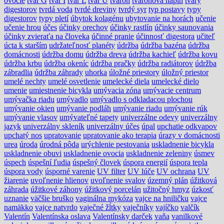
ovocie
tvar G
tvar I
tvar L
tvar U
tvaroh
tvarohová náplň
tvary
digestorov
tvrdá voda
tvrdé dreviny
tvrdý syr
typ postavy
typy
digestorov
typy pletí
úbytok kolagénu
ubytovanie na horách
učenie
učenie hrou
účes
účinky orechov
účinky rastlín
účinky saunovania
účinky zvieraťa na človeka
účinné pranie
účinnosť digestora
učiteľ
úcta k starším
udržateľnosť planéty
údržba
údržba bazéna
údržba
domácnosti
údržba domu
údržba dreva
údržba kachieľ
údržba kovu
údržba krbu
údržba okeníc
údržba pračky
údržba radiátorov
údržba
zábradlia
údržba záhrady
uhorka
úložné priestory
úložný priestor
umelé nechty
umelé osvetlenie
umelecké diela
umelecké dielo
umenie
umiestnenie bicykla
umývacia zóna
umývacie centrum
umývačka riadu
umývadlo
umývadlo s odkladacou plochou
umývanie okien
umývanie podláh
umývanie riadu
umývanie rúk
umývanie vlasov
umývateľné tapety
univerzálne odevy
univerzálny
jazyk
univerzálny skleník
univerzálny účes
úpal
upchatie odkvapov
upchatý nos
upratovanie
upratovanie ako terapia
úrazy v domácnosti
urea
úroda
úrodná pôda
urýchlenie pestovania
uskladnenie bicykla
uskladnenie obuvi
uskladnenie ovocia
uskladnenie zeleniny
úsmev
úspech
úspešní ľudia
úspešný človek
úspora energií
úspora tepla
úspora vody
úsporné varenie
UV filter
UV lúče
UV ochrana
UV
žiarenie
uvoľnenie hlienov
uvoľnenie svalov
územný plán
úžitková
záhrada
úžitkové záhony
úžitkový porcelán
užitočný hmyz
úzkosť
uznanie
väčšie bruško
vaginálna mykóza
vajce na hniličku
vajce
namäkko
vajce natvrdo
vaječné žĺtky
vaječníky
vajíčko
valčík
Valentín
Valentínska oslava
Valentínsky darček
vaňa
vanilkové