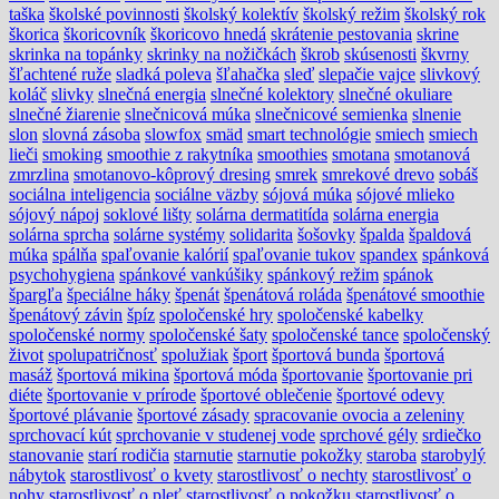
taška
školské povinnosti
školský kolektív
školský režim
školský rok
škorica
škoricovník
škoricovo hnedá
skrátenie pestovania
skrine
skrinka na topánky
skrinky na nožičkách
škrob
skúsenosti
škvrny
šľachtené ruže
sladká poleva
šľahačka
sleď
slepačie vajce
slivkový
koláč
slivky
slnečná energia
slnečné kolektory
slnečné okuliare
slnečné žiarenie
slnečnicová múka
slnečnicové semienka
slnenie
slon
slovná zásoba
slowfox
smäd
smart technológie
smiech
smiech
lieči
smoking
smoothie z rakytníka
smoothies
smotana
smotanová
zmrzlina
smotanovo-kôprový dresing
smrek
smrekové drevo
sobáš
sociálna inteligencia
sociálne väzby
sójová múka
sójové mlieko
sójový nápoj
soklové lišty
solárna dermatitída
solárna energia
solárna sprcha
solárne systémy
solidarita
šošovky
špalda
špaldová
múka
spálňa
spaľovanie kalórií
spaľovanie tukov
spandex
spánková
psychohygiena
spánkové vankúšiky
spánkový režim
spánok
špargľa
špeciálne háky
špenát
špenátová roláda
špenátové smoothie
špenátový závin
špíz
spoločenské hry
spoločenské kabelky
spoločenské normy
spoločenské šaty
spoločenské tance
spoločenský
život
spolupatričnosť
spolužiak
šport
športová bunda
športová
masáž
športová mikina
športová móda
športovanie
športovanie pri
diéte
športovanie v prírode
športové oblečenie
športové odevy
športové plávanie
športové zásady
spracovanie ovocia a zeleniny
sprchovací kút
sprchovanie v studenej vode
sprchové gély
srdiečko
stanovanie
starí rodičia
starnutie
starnutie pokožky
staroba
starobylý
nábytok
starostlivosť o kvety
starostlivosť o nechty
starostlivosť o
nohy
starostlivosť o pleť
starostlivosť o pokožku
starostlivosť o