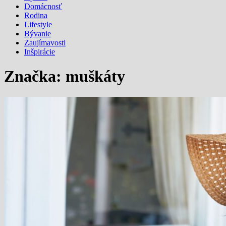
Domácnosť
Rodina
Lifestyle
Bývanie
Zaujímavosti
Inšpirácie
Značka:
muškáty