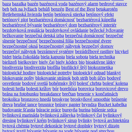
baza
bazalka
bazén
bazénová voda
bazénový alarm
bedrové stavce
beh
beh na lyžiach
behúň
benzén
Best of the Best
betakarotén
Betlehemská hviezda
betón
betónová stierka
betónový efekt
betónový plot
bezbariérová domácnosť
bezbariérová kúpelňa
bezbariérové bývanie
bezbariérový dom
bezbariérový interiér
bezdotyková regulácia
bezdotykové ovládanie
bežecké lyžovanie
bežkovanie
bezpečná detská izba
bezpečná domácnosť
bezpečné
slnenie
bezpečnosť
bezpečnostná fólia
bezpečnostné dvere
bezpečnostné okná
bezpečnostný nábytok
bezpečný domov
bezpečný nábytok
bezrámové systémy
bezúdržbové rastliny
bicykel
bidet
biela čokoláda
biela kapusta
biela sobota
biela technika
bielizeň
bielkoviny
biely čaj
biely kódex
bio
bioaktívne látky
biodiverzia
biodiverzita
biofília
biofilický štýl
biokozmetika
biologické hodiny
biologické potreby
biologický odpad
blankyt
blokovanie pošty
blokovanie stránok
bob strih
bob účes
bodové
osvetlenie
bodové svetlá
bohémsky štýl
bolesť chrbta
bolesť kolena
bolesti hrdla
bolesti krížov
bór
borelióza
borovica
borovicové drevo
brána na fotobunku
breakdance
brečtan
brnenie v končatinách
brokolica
bronzovo hnedá
broskyne
broskyňové smoothie
brúsenie
dreva
brušné tance
brusnice
brúsny papier
bryndza
Bucket kabelka
budovanie šťastia
búracie práce
burgyňa
burina
búšenie srdca
bylinková marináda
bylinková zálievka
bylinkový čaj
bylinkový
dresing
bylinkový krém
bylinkový sirup
bylinky
bytová architektúra
bytová chémia
bytové dekorácie
bytové doplnky
bytový dizajn
bytový textil
bývanie
bývanie na vode
bývanie pod strechou