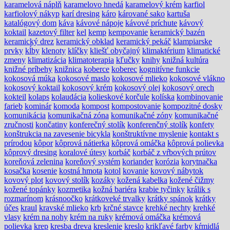
karamelová náplň
karamelovo hnedá
karamelový krém
karfiol
karfiolový nákyp
karí dresing
káro
kárované sako
kartuša
katalógový dom
káva
kávové nápoje
kávové príchute
kávový
koktail
kazetový filter
kel
kemp
kempovanie
keramický bazén
keramický drez
keramický obklad
keramický pekáč
klampiarske
prvky
kĺby
klenoty
klíčky
kliešť obyčajný
klimaktérium
klimatické
zmeny
klimatizácia
klimatoterapia
kľučky
knihy
knižná kultúra
knižné príbehy
knižnica
koberce
koberec
kognitívne funkcie
kokosová múka
kokosové maslo
kokosové mlieko
kokosové vlákno
kokosový koktail
kokosový krém
kokosový olej
kokosový orech
kokteil
kolaps
kolaudácia
kolieskové korčule
kolíska
kombinovanie
farieb
kominár
komoda
kompost
kompostovanie
kompozitné dosky
komunikácia
komunikačná zóna
komunikačné zóny
komunikačné
zručnosti
končatiny
konferečný stolík
konferenčný stolík
konfety
konštrukcia na zavesenie bicykla
konštruktívne myslenie
kontakt s
prírodou
kôpor
kôprová nátierka
kôprová omáčka
kôprová polievka
kôprový dresing
koralové útesy
korbáč
korbáč z vŕbových prútov
koreňová zelenina
koreňový systém
koriander
korózia
korytnačka
kosačka
kosenie
kostná hmota
kotol
kovanie
kovový nábytok
kovový plot
kovový stolík
kozáky
kožená kabelka
kožené čižmy
kožené topánky
kozmetika
kožná bariéra
krabie tyčinky
králik s
rozmarínom
krásnoočko
krátkoveké trvalky
krátky spánok
krátky
účes
kraul
kravské mlieko
krb
krčné stavce
krehké nechty
krehké
vlasy
krém na nohy
krém na ruky
krémová omáčka
krémová
polievka
krep
kresba dreva
kreslenie
kreslo
krikľavé farby
kŕmidlá