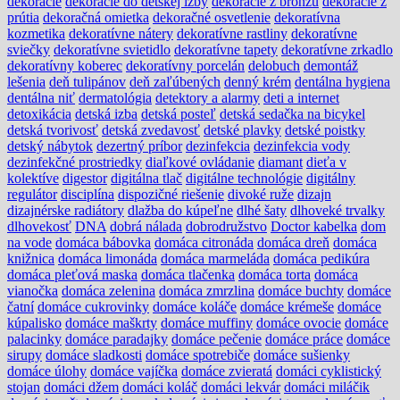
dekorácie
dekorácie do detskej izby
dekorácie z bronzu
dekorácie z
prútia
dekoračná omietka
dekoračné osvetlenie
dekoratívna
kozmetika
dekoratívne nátery
dekoratívne rastliny
dekoratívne
sviečky
dekoratívne svietidlo
dekoratívne tapety
dekoratívne zrkadlo
dekoratívny koberec
dekoratívny porcelán
delobuch
demontáž
lešenia
deň tulipánov
deň zaľúbených
denný krém
dentálna hygiena
dentálna niť
dermatológia
detektory a alarmy
deti a internet
detoxikácia
detská izba
detská posteľ
detská sedačka na bicykel
detská tvorivosť
detská zvedavosť
detské plavky
detské poistky
detský nábytok
dezertný príbor
dezinfekcia
dezinfekcia vody
dezinfekčné prostriedky
diaľkové ovládanie
diamant
dieťa v
kolektíve
digestor
digitálna tlač
digitálne technológie
digitálny
regulátor
disciplína
dispozičné riešenie
divoké ruže
dizajn
dizajnérske radiátory
dlažba do kúpeľne
dlhé šaty
dlhoveké trvalky
dlhovekosť
DNA
dobrá nálada
dobrodružstvo
Doctor kabelka
dom
na vode
domáca bábovka
domáca citronáda
domáca dreň
domáca
knižnica
domáca limonáda
domáca marmeláda
domáca pedikúra
domáca pleťová maska
domáca tlačenka
domáca torta
domáca
vianočka
domáca zelenina
domáca zmrzlina
domáce buchty
domáce
čatní
domáce cukrovinky
domáce koláče
domáce krémeše
domáce
kúpalisko
domáce maškrty
domáce muffiny
domáce ovocie
domáce
palacinky
domáce paradajky
domáce pečenie
domáce práce
domáce
sirupy
domáce sladkosti
domáce spotrebiče
domáce sušienky
domáce úlohy
domáce vajíčka
domáce zvieratá
domáci cyklistický
stojan
domáci džem
domáci koláč
domáci lekvár
domáci miláčik