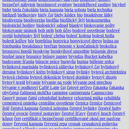
bezpečný nábytok
bezrámové systémy
bezúdržbové rastliny
bicykel
bidet
biela čokoláda
biela kapusta
biela sobota
biela technika
bielizeň
bielkoviny
biely čaj
biely kódex
bio
bioaktívne látky
biodiverzia
biodiverzita
biofília
biofilický štýl
biokozmetika
biologické hodiny
biologický odpad
blankyt
blokovanie pošty
blokovanie stránok
bob strih
bob účes
bodové osvetlenie
bodové
svetlá
bohémsky štýl
bolesť chrbta
bolesť kolena
bolesti hrdla
bolesti krížov
bór
borelióza
borovica
borovicové drevo
brána na
fotobunku
breakdance
brečtan
brnenie v končatinách
brokolica
bronzovo hnedá
broskyne
broskyňové smoothie
brúsenie dreva
brušné tance
brusnice
brúsny papier
bryndza
Bucket kabelka
budovanie šťastia
búracie práce
burgyňa
burina
búšenie srdca
bylinková marináda
bylinková zálievka
bylinkový čaj
bylinkový
dresing
bylinkový krém
bylinkový sirup
bylinky
bytová architektúra
bytová chémia
bytové dekorácie
bytové doplnky
bytový dizajn
bytový textil
bývanie
bývanie na vode
bývanie pod strechou
bývanie v podkroví
Caffé Latte
čaj
čajové pečivo
čakanka
čakanka
obyčajná
čalúnená stolička
camping
canisterapia
Cappuccino
časový posun
čatní
celoplošné koberce
celozrnná múka
celulitída
cementová omietka
centrálne osvetlenie
černica
černice
černicové
želé
čerstvá kapusta
čerstvá zelenina
čerstvé bylinky
čerstvé huby
čerstvé ovocie
čerstvé potraviny
čerstvé šťavy
čerstvý hrach
čerstvý
kôpor
čert
certifikát o bezpečnosti
certifikované okná pre pasívne
domy
červená kapusta
červená repa
cesnak
cesnaková polievka
cesnaková zálievka
cesto na palacinky
cestovanie
cestoviny
cha -