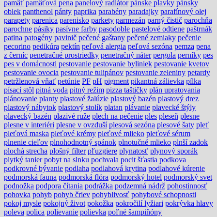
pamäť
pamäťová pena
panelový radiátor
pánske plavky
pánsky
oblek
panthenol
pánty
paprika
parabény
paradajky
parafínový olej
parapety
parenica
parenisko
parkety
parmezán
parný čistič
parochňa
parochne
pásiky
pasívne farby
pasodoble
pastelové odtiene
paštrnák
patina
patogény
pavinič
pečené gaštany
pečené zemiaky
pečenie
pecorino
pedikúra
pektín
peľová alergia
peľová sezóna
pemza
pena
z černíc
penetračné prostriedky
penetračný náter
pergola
perníky
pes
pes v domácnosti
pestovanie
pestovanie byliniek
pestovanie kvetov
pestovanie ovocia
pestovanie tulipánov
pestovanie zeleniny
petardy
petržlenová vňať
petúnie
PF
pH
pigment
pikantná zálievka
pílka
písací stôl
pitná voda
pitný režim
pizza taštičky
plán upratovania
plánovanie
planty
plastové žalúzie
plastový bazén
plastový drez
plastový nábytok
plastový stolík
platan
plávanie
plavecké štýly
plavecký bazén
plazivé ruže
plech na pečenie
ples
pleseň
plesne
plesne v interiéri
plesne v ovzduší
plesová sezóna
plesové šaty
pleť
pleťová maska
pleťové krémy
pleťové mlieko
pleťové sérum
plnenie cieľov
plnohodnotný spánok
plnotučné mlieko
plnší zadok
plochá strecha
plošný filter
pľuzgiere
plynatosť
plynový sporák
plytký tanier
pobyt na slnku
pochvala
pocit šťastia
podkova
podkrovné bývanie
podlaha
podlahová krytina
podlahové kúrenie
podmorská fauna
podmorská flóra
podmorský hotel
podmorský svet
podnožka
podpora čítania
podrážka
podzemná nádrž
pohostinnosť
pohovka
pohyb
pohyb čriev
pohyblivosť
pohybové schopnosti
pokoj mysle
pokojný život
pokožka
pokročilí lyžiari
pokrývka hlavy
poleva
polica
polievanie
polievka
poľné šampiňóny