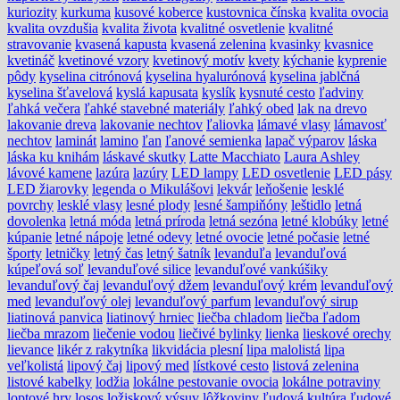
kuriozity
kurkuma
kusové koberce
kustovnica čínska
kvalita ovocia
kvalita ovzdušia
kvalita života
kvalitné osvetlenie
kvalitné
stravovanie
kvasená kapusta
kvasená zelenina
kvasinky
kvasnice
kvetináč
kvetinové vzory
kvetinový motív
kvety
kýchanie
kyprenie
pôdy
kyselina citrónová
kyselina hyalurónová
kyselina jablčná
kyselina šťavelová
kyslá kapusata
kyslík
kysnuté cesto
ľadviny
ľahká večera
ľahké stavebné materiály
ľahký obed
lak na drevo
lakovanie dreva
lakovanie nechtov
ľaliovka
lámavé vlasy
lámavosť
nechtov
laminát
lamino
ľan
ľanové semienka
lapač výparov
láska
láska ku knihám
láskavé skutky
Latte Macchiato
Laura Ashley
lávové kamene
lazúra
lazúry
LED lampy
LED osvetlenie
LED pásy
LED žiarovky
legenda o Mikulášovi
lekvár
leňošenie
lesklé
povrchy
lesklé vlasy
lesné plody
lesné šampiňóny
leštidlo
letná
dovolenka
letná móda
letná príroda
letná sezóna
letné klobúky
letné
kúpanie
letné nápoje
letné odevy
letné ovocie
letné počasie
letné
športy
letničky
letný čas
letný šatník
levanduľa
levanduľová
kúpeľová soľ
levanduľové silice
levanduľové vankúšiky
levanduľový čaj
levanduľový džem
levanduľový krém
levanduľový
med
levanduľový olej
levanduľový parfum
levanduľový sirup
liatinová panvica
liatinový hrniec
liečba chladom
liečba ľadom
liečba mrazom
liečenie vodou
liečivé bylinky
lienka
lieskové orechy
lievance
likér z rakytníka
likvidácia plesní
lipa malolistá
lipa
veľkolistá
lipový čaj
lipový med
lístkové cesto
listová zelenina
listové kabelky
lodžia
lokálne pestovanie ovocia
lokálne potraviny
loptové hry
losos
ložiskový výsuv
lôžkoviny
ľudová kultúra
ľudové