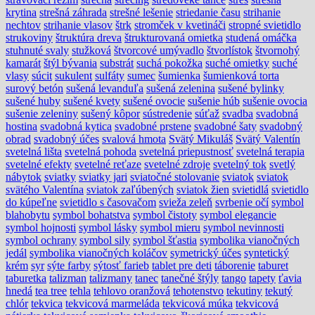
krytina
strešná záhrada
strešné lešenie
striedanie času
strihanie
nechtov
strihanie vlasov
štrk
stromček v kvetináči
stropné svietidlo
strukoviny
štruktúra dreva
štrukturovaná omietka
studená omáčka
stuhnuté svaly
stužková
štvorcové umývadlo
štvorlístok
štvornohý
kamarát
štýl bývania
substrát
suchá pokožka
suché omietky
suché
vlasy
súcit
sukulent
sulfáty
sumec
šumienka
šumienková torta
surový betón
sušená levanduľa
sušená zelenina
sušené bylinky
sušené huby
sušené kvety
sušené ovocie
sušenie húb
sušenie ovocia
sušenie zeleniny
sušený kôpor
sústredenie
súťaž
svadba
svadobná
hostina
svadobná kytica
svadobné prstene
svadobné šaty
svadobný
obrad
svadobný účes
svalová hmota
Svätý Mikuláš
Svätý Valentín
svetelná lišta
svetelná pohoda
svetelná priepustnosť
svetelná terapia
svetelné efekty
svetelné reťaze
svetelné zdroje
svetelný tok
svetlý
nábytok
sviatky
sviatky jari
sviatočné stolovanie
sviatok
sviatok
svätého Valentína
sviatok zaľúbených
sviatok žien
svietidlá
svietidlo
do kúpeľne
svietidlo s časovačom
svieža zeleň
svrbenie očí
symbol
blahobytu
symbol bohatstva
symbol čistoty
symbol elegancie
symbol hojnosti
symbol lásky
symbol mieru
symbol nevinnosti
symbol ochrany
symbol sily
symbol šťastia
symbolika vianočných
jedál
symbolika vianočných koláčov
symetrický účes
syntetický
krém
syr
sýte farby
sýtosť farieb
tablet pre deti
táborenie
taburet
taburetka
talizman
talizmany
tanec
tanečné štýly
tango
tapety
ťavia
hnedá
tea tree
tehla
tehlovo oranžová
tehotenstvo
tekutiny
tekutý
chlór
tekvica
tekvicová marmeláda
tekvicová múka
tekvicová