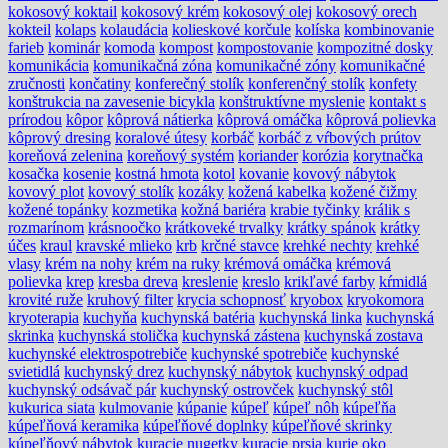
kokosový koktail
kokosový krém
kokosový olej
kokosový orech
kokteil
kolaps
kolaudácia
kolieskové korčule
kolíska
kombinovanie
farieb
kominár
komoda
kompost
kompostovanie
kompozitné dosky
komunikácia
komunikačná zóna
komunikačné zóny
komunikačné
zručnosti
končatiny
konferečný stolík
konferenčný stolík
konfety
konštrukcia na zavesenie bicykla
konštruktívne myslenie
kontakt s
prírodou
kôpor
kôprová nátierka
kôprová omáčka
kôprová polievka
kôprový dresing
koralové útesy
korbáč
korbáč z vŕbových prútov
koreňová zelenina
koreňový systém
koriander
korózia
korytnačka
kosačka
kosenie
kostná hmota
kotol
kovanie
kovový nábytok
kovový plot
kovový stolík
kozáky
kožená kabelka
kožené čižmy
kožené topánky
kozmetika
kožná bariéra
krabie tyčinky
králik s
rozmarínom
krásnoočko
krátkoveké trvalky
krátky spánok
krátky
účes
kraul
kravské mlieko
krb
krčné stavce
krehké nechty
krehké
vlasy
krém na nohy
krém na ruky
krémová omáčka
krémová
polievka
krep
kresba dreva
kreslenie
kreslo
krikľavé farby
kŕmidlá
krovité ruže
kruhový filter
krycia schopnosť
kryobox
kryokomora
kryoterapia
kuchyňa
kuchynská batéria
kuchynská linka
kuchynská
skrinka
kuchynská stolička
kuchynská zástena
kuchynská zostava
kuchynské elektrospotrebiče
kuchynské spotrebiče
kuchynské
svietidlá
kuchynský drez
kuchynský nábytok
kuchynský odpad
kuchynský odsávač pár
kuchynský ostrovček
kuchynský stôl
kukurica siata
kulmovanie
kúpanie
kúpeľ
kúpeľ nôh
kúpeľňa
kúpeľňová keramika
kúpeľňové doplnky
kúpeľňové skrinky
kúpeľňový nábytok
kuracie nugetky
kuracie prsia
kurie oko