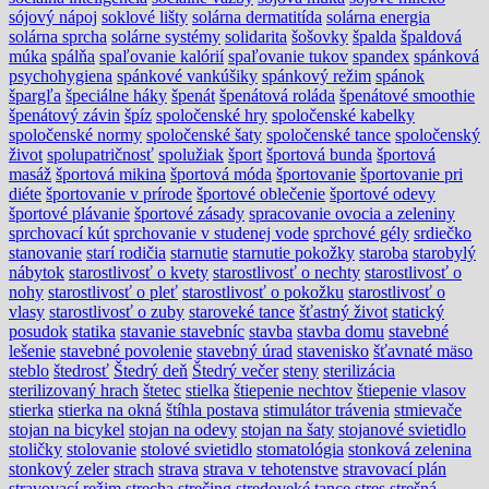
sójový nápoj
soklové lišty
solárna dermatitída
solárna energia
solárna sprcha
solárne systémy
solidarita
šošovky
špalda
špaldová
múka
spálňa
spaľovanie kalórií
spaľovanie tukov
spandex
spánková
psychohygiena
spánkové vankúšiky
spánkový režim
spánok
špargľa
špeciálne háky
špenát
špenátová roláda
špenátové smoothie
špenátový závin
špíz
spoločenské hry
spoločenské kabelky
spoločenské normy
spoločenské šaty
spoločenské tance
spoločenský
život
spolupatričnosť
spolužiak
šport
športová bunda
športová
masáž
športová mikina
športová móda
športovanie
športovanie pri
diéte
športovanie v prírode
športové oblečenie
športové odevy
športové plávanie
športové zásady
spracovanie ovocia a zeleniny
sprchovací kút
sprchovanie v studenej vode
sprchové gély
srdiečko
stanovanie
starí rodičia
starnutie
starnutie pokožky
staroba
starobylý
nábytok
starostlivosť o kvety
starostlivosť o nechty
starostlivosť o
nohy
starostlivosť o pleť
starostlivosť o pokožku
starostlivosť o
vlasy
starostlivosť o zuby
staroveké tance
šťastný život
statický
posudok
statika
stavanie stavebníc
stavba
stavba domu
stavebné
lešenie
stavebné povolenie
stavebný úrad
stavenisko
šťavnaté mäso
steblo
štedrosť
Štedrý deň
Štedrý večer
steny
sterilizácia
sterilizovaný hrach
štetec
stielka
štiepenie nechtov
štiepenie vlasov
stierka
stierka na okná
štíhla postava
stimulátor trávenia
stmievače
stojan na bicykel
stojan na odevy
stojan na šaty
stojanové svietidlo
stoličky
stolovanie
stolové svietidlo
stomatológia
stonková zelenina
stonkový zeler
strach
strava
strava v tehotenstve
stravovací plán
stravovací režim
strecha
strečing
stredoveké tance
stres
strešná