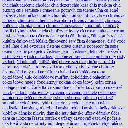
cha
chalupárčenie
cheddar
chia dezert
chia kaša
chia maškrta
chia
puding
chia semienka
chladenie potravín
chladenie vína
chladné
počasie
chladnička
chodba
chodník
chôdza
chrbtica
chren
chrenová
nátierka
chrenová nátierka s tvarohom
chrenová omáčka
chrenová
polievka
chrípka
chróm
chronická nespavosť
chudnutie
chuťový
profil
chybné držanie tela
cibuľovité kvety
cícerová múka
cichorium
intybus
čierna baza
čierny čaj
cigória
čili dresing
čili papričky
čínska
kultúra
čipkovaná blúzka
čipkované šaty
čistá domácnosť
čistá voda
čisté línie
čisté ovzdušie
čistenie dreva
čistenie kobercov
čistenie
okien
čistenie parapetov
čistenie parou
čistenie pleti
čistenie škvŕn
čistenie vody
čistenie žalúzií
čistenie zubov
čistiace prostriedky
čistý
vzduch
čítanie kníh
citlivá pleť
citové zázemie
citrón
citronáda
citrónový koláč
citrónový zákusok
citrusy
civilizačné choroby
čižmy
článkový radiátor
Clutch kabelka
čokoládová torta
čokoládové gule
čokoládové muffiny
čokoládové palacinky
čokoládovo hnedá
čokoládový koktail
čokoládový krém
corian
cottage
covid
čučoriedkové smoothie
čučoriedkový sirup
cuketové
placky
cukina
cukrovinky
cvičenie
cvičenie pri diéte
cvičenie v
tehotenstve
cvičenie v zime
cvikla
cviklová polievka
cviklové
smoothie
cyklámeny
cyklistické dresy
cyklistické nohavice
cyklistika
dámska garderóba
dámska móda
dámske kabelky
dámske
klobúky
dámske plavky
dámske šaty
dámske účesy
dámsky účes
dánska filozofia šťastia
darček
darčeky
dávkovač
daždivé počasie
dažďová voda
deformity nôh
degenerácia chrupaviek
dehydratácia