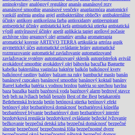
aminokysliny
analógový regulátor
ananás
ananásové rezy
ananásové smoothie
ananásové venčeky
anaplazmóza
anatomický
vankúš
anémia
angína
anjel
antibakteriálne obliečky
antibakteriálne
účinky
antikoro
antikorózna farba
antioxidanty
antiperspirant
antiseptické účinky
antistatická kefa
antistatická utierka
antistatická
výplň
antivírusové účinky
apetít
aplikácia tapiet
aprílové počasie
archívne víno
arganový olej
armatúry
arnika
aromaterapia
aromatické korenie
ARTEVO TERRA
artikulácia
artróza
aspik
asymetrický účes
automatické ovládanie brány
automatické
rozmrazovanie
automatické zavlažovanie
automatizované
zavlažovacie systémy
automatizovaný skleník
autoprístrešok
aviváž
avokádové smoothie
avokádový olej
bábovka
bacuľka
Baguette
kabelka
bakteriálna vaginóza
baktérie
balkón
balkónové kvety
balkónové rastliny
balóny
balzam na ruky
bambucké maslo
banán
banánové cupcakes
banánové smoothie
banánový koktail
banány
Barrel kabelka
batéria s vodnou brzdou
batéria so sprchou
bavlna
baza
bazalka
bazén
bazénová voda
bazénový alarm
bedrové stavce
beh
beh na lyžiach
behúň
benzén
Best of the Best
betakarotén
Betlehemská hviezda
betón
betónová stierka
betónový efekt
betónový plot
bezbariérová domácnosť
bezbariérová kúpelňa
bezbariérové bývanie
bezbariérový dom
bezbariérový interiér
bezdotyková regulácia
bezdotykové ovládanie
bežecké lyžovanie
bežkovanie
bezpečná detská izba
bezpečná domácnosť
bezpečné
slnenie
bezpečnosť
bezpečnostná fólia
bezpečnostné dvere
bezpečnostné okná
bezpečnostný nábytok
bezpečný domov