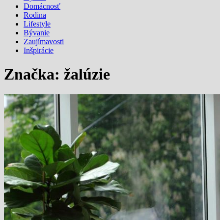
Domácnosť
Rodina
Lifestyle
Bývanie
Zaujímavosti
Inšpirácie
Značka:
žalúzie