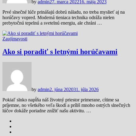
by
admin
27. marca 2022
16. mája 2023
Prvé slnečné lúče prinášajú dobrú náladu, no treba myslieť aj na
horúčavy vopred. Moderná tieniaca technika odráža nielen
prebytočnú tepelnú a svetelnú energiu, ale chráni …
Zaujímavosti
Ako si poradiť s letnými horúčavami
by
admin
2. júna 2020
31. júla 2026
Pokiaľ slnko napĺňa náš životný priestor primerane, cítime sa
príjemne, no všetkého veľa škodí a príliš mnoho ostrých slnečných
lúčov dokáže poriadne znížiť našu aktivitu. …