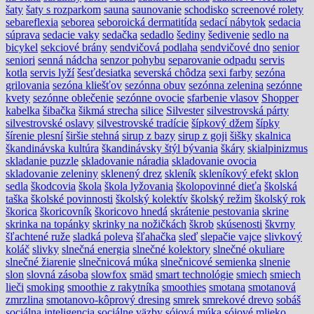
šaty
šaty s rozparkom
sauna
saunovanie
schodisko
screenové rolety
sebareflexia
seborea
seboroická dermatitída
sedací nábytok
sedacia
súprava
sedacie vaky
sedačka
sedadlo
šediny
šedivenie
sedlo na
bicykel
sekciové brány
sendvičová podlaha
sendvičové dno
senior
seniori
senná nádcha
senzor pohybu
separovanie odpadu
servis
kotla
servis lyží
šesťdesiatka
severská chôdza
sexi farby
sezóna
grilovania
sezóna kliešťov
sezónna obuv
sezónna zelenina
sezónne
kvety
sezónne oblečenie
sezónne ovocie
sfarbenie vlasov
Shopper
kabelka
šibačka
šikmá strecha
silice
Silvester
silvestrovská párty
silvestrovské oslavy
silvestrovské tradície
šípkový džem
šípky
šírenie plesní
širšie stehná
sirup z bazy
sirup z goji
šišky
skalnica
škandinávska kultúra
škandinávsky štýl bývania
škáry
skialpinizmus
skladanie puzzle
skladovanie náradia
skladovanie ovocia
skladovanie zeleniny
sklenený drez
skleník
skleníkový efekt
sklon
sedla
škodcovia
škola
škola lyžovania
školopovinné dieťa
školská
taška
školské povinnosti
školský kolektív
školský režim
školský rok
škorica
škoricovník
škoricovo hnedá
skrátenie pestovania
skrine
skrinka na topánky
skrinky na nožičkách
škrob
skúsenosti
škvrny
šľachtené ruže
sladká poleva
šľahačka
sleď
slepačie vajce
slivkový
koláč
slivky
slnečná energia
slnečné kolektory
slnečné okuliare
slnečné žiarenie
slnečnicová múka
slnečnicové semienka
slnenie
slon
slovná zásoba
slowfox
smäd
smart technológie
smiech
smiech
lieči
smoking
smoothie z rakytníka
smoothies
smotana
smotanová
zmrzlina
smotanovo-kôprový dresing
smrek
smrekové drevo
sobáš
sociálna inteligencia
sociálne väzby
sójová múka
sójové mlieko