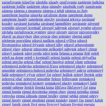
zariaďovanie kúpeľne
zárubňa
zásady opaľovania
zasklenie balkóna
zasklenie lodžie
zasklenie okna
zásnuby
zásobník vody
zaspávanie
zástena
zástena z mramoru
zástena z tehál
zástena zo žuly
zastrešenie bazéna
zásuvka
zaťaženie domu
zateplenie domu
zateplenie fasády
zateplenie strechy
zaváraná tekvica
zavárané
kozáky
zavárané kuriatka
zavárané šampiňóny
zaváranie
závesné
svietidlo
závesný kvetináč
závesný nábytok
závesný systém
závesy
závlaha
zavlažovacie systémy
závoj
závraty
zázvor
zázvorovníky
zbaviť sa zlozvykov
zber ovocia
zber zeleniny
zberná nádrž
zdobenie porcelánu
zdravá maškrta
zdravá výživa
zdravá
životospráva
zdravé bývanie
zdravé kĺby
zdravé sebavedomie
zdravé vlasy
zdravie
zdravotne neškodný nábytok
zdravý chrup
zdravý spánok
zdroj svetla
zdroj tepla
želania a priania
želé
zeleň
zeleň na dome
zeleň v kvetináči
zelená fasáda
zelená obývačka
zelená strecha
zelená vňať
zelené hnojivá
zelené vňate
zelenina
zeleninová polievka
zeleninová šťava
zeleninové placky
zeleninové
smoothie
zeleninovo-hubová polievka
zeleninový nákyp
zeleninový
šalát
zeleninový vývar
zelený čaj
zelený hrášok
zelený štvrtok
zeler
zelerová vňať
zelerové smoothie
železo
želírovanie
zemiaková
polievka
zemiakové krokety
zemiakové placky
zemiakový šalát
zemité odtiene
ženích
ženská krása
žihľava
žihľavový čaj
zima
zimná bunda
zimná dovolenka
zimná obuv
zimná turistika
zimná
vetrovka
zimná záhrada
zimné hrušky
zimné jablká
zimné odevy
zimné športy
zimné strediská
zimné topánky
zimný čas
zimný kabát
zimný šatník
zinok
živá stena
živicový balzam
životná energia