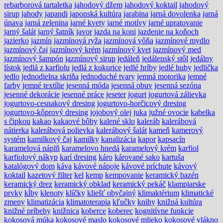
rebarborová tartaletka
jahodový džem
jahodový koktail
jahodový
sirup
jahody
japandi
japonská kultúra
jarabina
jarná dovolenka
jarná
únava
jarná zelenina
jarné kvety
jarné motívy
jarné upratovanie
jarný šalát
jarný šatník
javor
jazda na koni
jazdenie na koňoch
jazierko
jazmín
jazmínová ryža
jazmínová vôňa
jazmínové mydlo
jazmínový čaj
jazmínový krém
jazmínový kvet
jazmínový med
jazmínový šampón
jazmínový sirup
jedáleň
jedálenský stôl
jedálny
lístok
jedlá z karfiolu
jedlá z kukurice
jedlé hríby
jedlé huby
jedlička
jedlo
jednodielna skriňa
jednoduché tvary
jemná motorika
jemné
farby
jemné textílie
jesenná móda
jesenná obuv
jesenná sezóna
jesenné dekorácie
jesenné práce
jeseter
jogurt
jogurtová zálievka
jogurtovo-cesnakový dresing
jogurtovo-horčicový dresing
jogurtovo-kôprový dresing
jojobový olej
juka
južné ovocie
kabelka
s čipkou
kakao
kakaové bôby
kalené sklo
kaleráb
kalerábová
nátierka
kalerábová polievka
kalerábový šalát
kameň
kamerový
systém
kamilkový čaj
kamilky
kanalizácia
kapor
kapsacín
karamelová náplň
karamelovo hnedá
karamelový krém
karfiol
karfiolový nákyp
karí dresing
káro
kárované sako
kartuša
katalógový dom
káva
kávové nápoje
kávové príchute
kávový
koktail
kazetový filter
kel
kemp
kempovanie
keramický bazén
keramický drez
keramický obklad
keramický pekáč
klampiarske
prvky
kĺby
klenoty
klíčky
kliešť obyčajný
klimaktérium
klimatické
zmeny
klimatizácia
klimatoterapia
kľučky
knihy
knižná kultúra
knižné príbehy
knižnica
koberce
koberec
kognitívne funkcie
kokosová múka
kokosové maslo
kokosové mlieko
kokosové vlákno