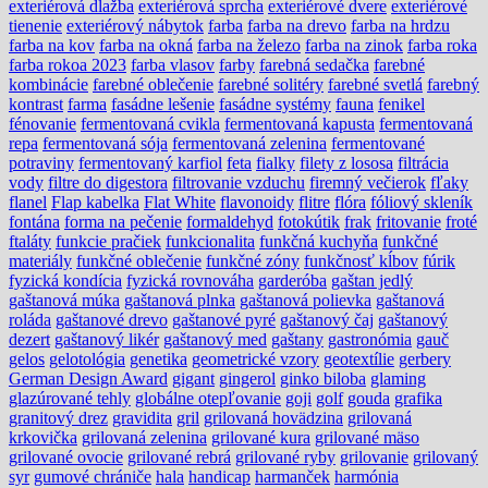
exteriérová dlažba
exteriérová sprcha
exteriérové dvere
exteriérové
tienenie
exteriérový nábytok
farba
farba na drevo
farba na hrdzu
farba na kov
farba na okná
farba na železo
farba na zinok
farba roka
farba rokoa 2023
farba vlasov
farby
farebná sedačka
farebné
kombinácie
farebné oblečenie
farebné solitéry
farebné svetlá
farebný
kontrast
farma
fasádne lešenie
fasádne systémy
fauna
fenikel
fénovanie
fermentovaná cvikla
fermentovaná kapusta
fermentovaná
repa
fermentovaná sója
fermentovaná zelenina
fermentované
potraviny
fermentovaný karfiol
feta
fialky
filety z lososa
filtrácia
vody
filtre do digestora
filtrovanie vzduchu
firemný večierok
fľaky
flanel
Flap kabelka
Flat White
flavonoidy
flitre
flóra
fóliový skleník
fontána
forma na pečenie
formaldehyd
fotokútik
frak
fritovanie
froté
ftaláty
funkcie pračiek
funkcionalita
funkčná kuchyňa
funkčné
materiály
funkčné oblečenie
funkčné zóny
funkčnosť kĺbov
fúrik
fyzická kondícia
fyzická rovnováha
garderóba
gaštan jedlý
gaštanová múka
gaštanová plnka
gaštanová polievka
gaštanová
roláda
gaštanové drevo
gaštanové pyré
gaštanový čaj
gaštanový
dezert
gaštanový likér
gaštanový med
gaštany
gastronómia
gauč
gelos
gelotológia
genetika
geometrické vzory
geotextílie
gerbery
German Design Award
gigant
gingerol
ginko biloba
glaming
glazúrované tehly
globálne otepľovanie
goji
golf
gouda
grafika
granitový drez
gravidita
gril
grilovaná hovädzina
grilovaná
krkovička
grilovaná zelenina
grilované kura
grilované mäso
grilované ovocie
grilované rebrá
grilované ryby
grilovanie
grilovaný
syr
gumové chrániče
hala
handicap
harmanček
harmónia