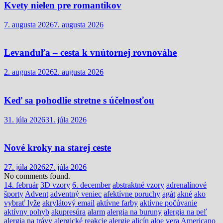
Kvety nielen pre romantikov
7. augusta 2026
7. augusta 2026
Levanduľa – cesta k vnútornej rovnováhe
2. augusta 2026
2. augusta 2026
Keď sa pohodlie stretne s účelnosťou
31. júla 2026
31. júla 2026
Nové kroky na starej ceste
27. júla 2026
27. júla 2026
No comments found.
14. február
3D vzory
6. december
abstraktné vzory
adrenalínové
športy
Advent
adventný veniec
afektívne poruchy
agát
akné
ako
vybrať lyže
akrylátový email
aktívne farby
aktívne počúvanie
aktívny pohyb
akupresúra
alarm
alergia na buruny
alergia na peľ
alergia na trávy
alergické reakcie
alergie
alicín
aloe vera
Americano