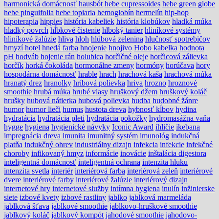
harmonická domácnosť
hausbót
hebe cupressoides
hebe green globe
hebe pinguifolia
hebe topiaria
hemoglobín
hermelín
hip-hop
hipoterapia
hippies
história kabeliek
história klobúkov
hladká múka
hladký povrch
hĺbkové čistenie
hlboký tanier
hliníkové systémy
hliníkové žalúzie
hliva
hloh
hlúbová zelenina
hlučnosť spotrebičov
hmyzí hotel
hnedá farba
hnojenie
hnojivo
Hobo kabelka
hodnota
pH
hodváb
hojenie rán
holubica
horčičné oleje
horčicová zálievka
horčík
horká čokoláda
hormonálne zmeny
hormóny
horúčava
hory
hospodárna domácnosť
hrable
hrach
hrachová kaša
hrachová múka
hranatý drez
hranolky
hríbová polievka
hriva
hrozno
hroznové
smoothie
hrubá múka
hrubé vlasy
hruškový džem
hruškový koláč
hrušky
hubová nátierka
hubová polievka
hudba
hudobné žánre
humor
humor lieči
humus
hustota dreva
hybnosť kĺbov
hydina
hydratácia
hydratácia pleti
hydratácia pokožky
hydromasážna vaňa
hygge
hygiena
hygienické návyky
Iconic Award
ihličie
ikebana
impregnácia dreva
imunita
imunitný systém
imunológ
indukčná
platňa
indukčný ohrev
industriálny dizajn
infekcia
infekcie
infekčné
choroby
infikovaný hmyz
informácie
inovácie
inštalácia digestora
inteligentná domácnosť
inteligentná ochrana
intenzita hluku
intenzita svetla
interiér
interiérová farba
interiérová zeleň
interiérové
dvere
interiérové farby
interiérové žalúzie
interiérový dizajn
internetové hry
internetové služby
intímna hygiena
inulín
inžinierske
siete
izbové kvety
izbové rastliny
jablko
jablková marmeláda
jablková šťava
jablkové smoothie
jablkovo-hruškové smoothie
jablkový koláč
jablkový kompót
jahodové smoothie
jahodovo-