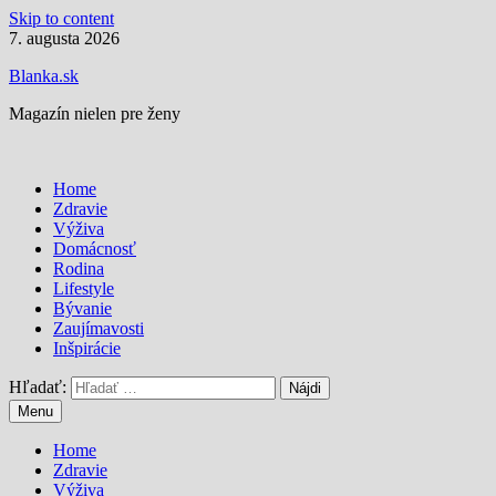
Skip to content
7. augusta 2026
Blanka.sk
Magazín nielen pre ženy
Home
Zdravie
Výživa
Domácnosť
Rodina
Lifestyle
Bývanie
Zaujímavosti
Inšpirácie
Hľadať:
Menu
Home
Zdravie
Výživa