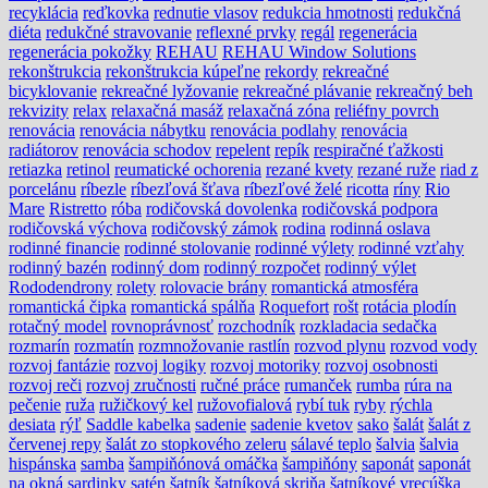
recyklácia
reďkovka
rednutie vlasov
redukcia hmotnosti
redukčná
diéta
redukčné stravovanie
reflexné prvky
regál
regenerácia
regenerácia pokožky
REHAU
REHAU Window Solutions
rekonštrukcia
rekonštrukcia kúpeľne
rekordy
rekreačné
bicyklovanie
rekreačné lyžovanie
rekreačné plávanie
rekreačný beh
rekvizity
relax
relaxačná masáž
relaxačná zóna
reliéfny povrch
renovácia
renovácia nábytku
renovácia podlahy
renovácia
radiátorov
renovácia schodov
repelent
repík
respiračné ťažkosti
retiazka
retinol
reumatické ochorenia
rezané kvety
rezané ruže
riad z
porcelánu
ríbezle
ríbezľová šťava
ríbezľové želé
ricotta
ríny
Rio
Mare
Ristretto
róba
rodičovská dovolenka
rodičovská podpora
rodičovská výchova
rodičovský zámok
rodina
rodinná oslava
rodinné financie
rodinné stolovanie
rodinné výlety
rodinné vzťahy
rodinný bazén
rodinný dom
rodinný rozpočet
rodinný výlet
Rododendrony
rolety
rolovacie brány
romantická atmosféra
romantická čipka
romantická spálňa
Roquefort
rošt
rotácia plodín
rotačný model
rovnoprávnosť
rozchodník
rozkladacia sedačka
rozmarín
rozmatín
rozmnožovanie rastlín
rozvod plynu
rozvod vody
rozvoj fantázie
rozvoj logiky
rozvoj motoriky
rozvoj osobnosti
rozvoj reči
rozvoj zručnosti
ručné práce
rumanček
rumba
rúra na
pečenie
ruža
ružičkový kel
ružovofialová
rybí tuk
ryby
rýchla
desiata
rýľ
Saddle kabelka
sadenie
sadenie kvetov
sako
šalát
šalát z
červenej repy
šalát zo stopkového zeleru
sálavé teplo
šalvia
šalvia
hispánska
samba
šampiňónová omáčka
šampiňóny
saponát
saponát
na okná
sardinky
satén
šatník
šatníková skriňa
šatníkové vrecúška