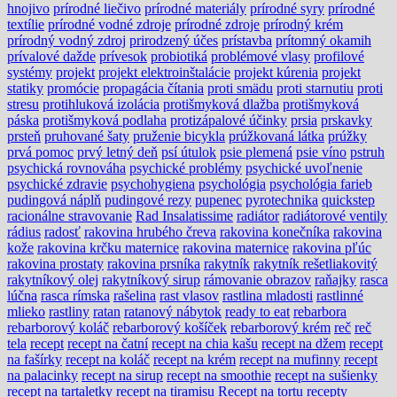
hnojivo
prírodné liečivo
prírodné materiály
prírodné syry
prírodné
textílie
prírodné vodné zdroje
prírodné zdroje
prírodný krém
prírodný vodný zdroj
prirodzený účes
prístavba
prítomný okamih
prívalové dažde
prívesok
probiotiká
problémové vlasy
profilové
systémy
projekt
projekt elektroinštalácie
projekt kúrenia
projekt
statiky
promócie
propagácia čítania
proti smädu
proti starnutiu
proti
stresu
protihluková izolácia
protišmyková dlažba
protišmyková
páska
protišmyková podlaha
protizápalové účinky
prsia
prskavky
prsteň
pruhované šaty
pruženie bicykla
prúžkovaná látka
prúžky
prvá pomoc
prvý letný deň
psí útulok
psie plemená
psie víno
pstruh
psychická rovnováha
psychické problémy
psychické uvoľnenie
psychické zdravie
psychohygiena
psychológia
psychológia farieb
pudingová náplň
pudingové rezy
pupenec
pyrotechnika
quickstep
racionálne stravovanie
Rad Insalatissime
radiátor
radiátorové ventily
rádius
radosť
rakovina hrubého čreva
rakovina konečníka
rakovina
kože
rakovina krčku maternice
rakovina maternice
rakovina pľúc
rakovina prostaty
rakovina prsníka
rakytník
rakytník rešetliakovitý
rakytníkový olej
rakytníkový sirup
rámovanie obrazov
raňajky
rasca
lúčna
rasca rímska
rašelina
rast vlasov
rastlina mladosti
rastlinné
mlieko
rastliny
ratan
ratanový nábytok
ready to eat
rebarbora
rebarborový koláč
rebarborový košíček
rebarborový krém
reč
reč
tela
recept
recept na čatní
recept na chia kašu
recept na džem
recept
na fašírky
recept na koláč
recept na krém
recept na mufinny
recept
na palacinky
recept na sirup
recept na smoothie
recept na sušienky
recept na tartaletky
recept na tiramisu
Recept na tortu
recepty