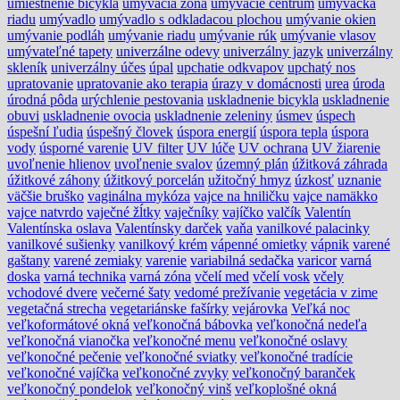
umiestnenie bicykla
umývacia zóna
umývacie centrum
umývačka
riadu
umývadlo
umývadlo s odkladacou plochou
umývanie okien
umývanie podláh
umývanie riadu
umývanie rúk
umývanie vlasov
umývateľné tapety
univerzálne odevy
univerzálny jazyk
univerzálny
skleník
univerzálny účes
úpal
upchatie odkvapov
upchatý nos
upratovanie
upratovanie ako terapia
úrazy v domácnosti
urea
úroda
úrodná pôda
urýchlenie pestovania
uskladnenie bicykla
uskladnenie
obuvi
uskladnenie ovocia
uskladnenie zeleniny
úsmev
úspech
úspešní ľudia
úspešný človek
úspora energií
úspora tepla
úspora
vody
úsporné varenie
UV filter
UV lúče
UV ochrana
UV žiarenie
uvoľnenie hlienov
uvoľnenie svalov
územný plán
úžitková záhrada
úžitkové záhony
úžitkový porcelán
užitočný hmyz
úzkosť
uznanie
väčšie bruško
vaginálna mykóza
vajce na hniličku
vajce namäkko
vajce natvrdo
vaječné žĺtky
vaječníky
vajíčko
valčík
Valentín
Valentínska oslava
Valentínsky darček
vaňa
vanilkové palacinky
vanilkové sušienky
vanilkový krém
vápenné omietky
vápnik
varené
gaštany
varené zemiaky
varenie
variabilná sedačka
varicor
varná
doska
varná technika
varná zóna
včelí med
včelí vosk
včely
vchodové dvere
večerné šaty
vedomé prežívanie
vegetácia v zime
vegetačná strecha
vegetariánske fašírky
vejárovka
Veľká noc
veľkoformátové okná
veľkonočná bábovka
veľkonočná nedeľa
veľkonočná vianočka
veľkonočné menu
veľkonočné oslavy
veľkonočné pečenie
veľkonočné sviatky
veľkonočné tradície
veľkonočné vajíčka
veľkonočné zvyky
veľkonočný baranček
veľkonočný pondelok
veľkonočný vinš
veľkoplošné okná