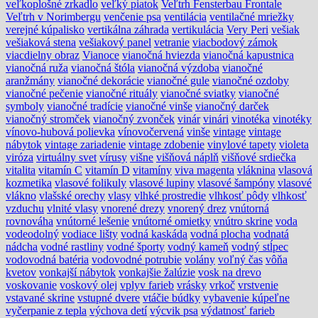
veľkoplošné zrkadlo
veľký piatok
Veľtrh Fensterbau Frontale
Veľtrh v Norimbergu
venčenie psa
ventilácia
ventilačné mriežky
verejné kúpalisko
vertikálna záhrada
vertikulácia
Very Peri
vešiak
vešiaková stena
vešiakový panel
vetranie
viacbodový zámok
viacdielny obraz
Vianoce
vianočná hviezda
vianočná kapustnica
vianočná ruža
vianočná štóla
vianočná výzdoba
vianočné
aranžmány
vianočné dekorácie
vianočné gule
vianočné ozdoby
vianočné pečenie
vianočné rituály
vianočné sviatky
vianočné
symboly
vianočné tradície
vianočné vinše
vianočný darček
vianočný stromček
vianočný zvonček
vinár
vinári
vinotéka
vinotéky
vínovo-hubová polievka
vínovočervená
vinše
vintage
vintage
nábytok
vintage zariadenie
vintage zdobenie
vinylové tapety
violeta
viróza
virtuálny svet
vírusy
višne
višňová náplň
višňové srdiečka
vitalita
vitamín C
vitamín D
vitamíny
viva magenta
vláknina
vlasová
kozmetika
vlasové folikuly
vlasové lupiny
vlasové šampóny
vlasové
vlákno
vlašské orechy
vlasy
vlhké prostredie
vlhkosť pôdy
vlhkosť
vzduchu
vlnité vlasy
vnorené drezy
vnorený drez
vnútorná
rovnováha
vnútorné lešenie
vnútorné omietky
vnútro skrine
voda
vodeodolný
vodiace lišty
vodná kaskáda
vodná plocha
vodnatá
nádcha
vodné rastliny
vodné športy
vodný kameň
vodný stĺpec
vodovodná batéria
vodovodné potrubie
volány
voľný čas
vôňa
kvetov
vonkajší nábytok
vonkajšie žalúzie
vosk na drevo
voskovanie
voskový olej
vplyv farieb
vrásky
vrkoč
vrstvenie
vstavané skrine
vstupné dvere
vtáčie búdky
vybavenie kúpeľne
vyčerpanie z tepla
výchova detí
výcvik psa
výdatnosť farieb