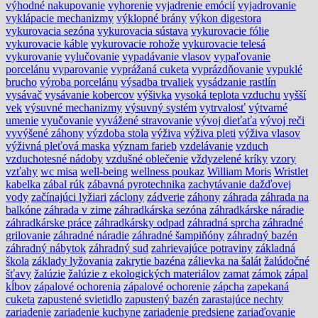
výhodné nakupovanie
vyhorenie
vyjadrenie emócií
vyjadrovanie
vyklápacie mechanizmy
výklopné brány
výkon digestora
vykurovacia sezóna
vykurovacia sústava
vykurovacie fólie
vykurovacie káble
vykurovacie rohože
vykurovacie telesá
vykurovanie
vylučovanie
vypadávanie vlasov
vypaľovanie
porcelánu
vyparovanie
vyprážaná cuketa
vyprázdňovanie
vypuklé
brucho
výroba porcelánu
výsadba trvaliek
vysádzanie rastlín
vysávač
vysávanie kobercov
výšivka
vysoká teplota vzduchu
vyšší
vek
výsuvné mechanizmy
výsuvný systém
vytrvalosť
výtvarné
umenie
vyučovanie
vyvážené stravovanie
vývoj dieťaťa
vývoj reči
vyvýšené záhony
výzdoba stola
výživa
výživa pleti
výživa vlasov
výživná pleťová maska
význam farieb
vzdelávanie
vzduch
vzduchotesné nádoby
vzdušné oblečenie
vždyzelené kríky
vzory
vzťahy
wc misa
well-being
wellness poukaz
William Moris
Wristlet
kabelka
zábal rúk
zábavná pyrotechnika
zachytávanie dažďovej
vody
začínajúci lyžiari
záclony
zádverie
záhony
záhrada
záhrada na
balkóne
záhrada v zime
záhradkárska sezóna
záhradkárske náradie
záhradkárske práce
záhradkársky odpad
záhradná sprcha
záhradné
grilovanie
záhradné náradie
záhradné šampiňóny
záhradný bazén
záhradný nábytok
záhradný sud
zahrievajúce potraviny
základná
škola
základy lyžovania
zakrytie bazéna
zálievka na šalát
žalúdočné
šťavy
žalúzie
žalúzie z ekologických materiálov
zamat
zámok
zápal
kĺbov
zápalové ochorenia
zápalové ochorenie
zápcha
zapekaná
cuketa
zapustené svietidlo
zapustený bazén
zarastajúce nechty
zariadenie
zariadenie kuchyne
zariadenie predsiene
zariaďovanie