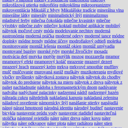
mikrofázová utierka
mikroflóra
mikroklíma
mikroorganizmy
mikroventilácia
Mikuláš z Myry
Mikulášske tradície
minerálna vlna
minerálne látky
minerály
minimalistický štýl
minimalizmus
mladistvé ferby
mliečna čokoláda
mliečne kvasinky
mliečne
výrobky
mliečne zuby
mliečny koktail
mobilné aplikácie
mobilný
nábytok
močové cesty
móda
modelovanie nechtov
moderná
gastronómia
moderná práčka
moderné odevy
moderné tance
módne
doplnky
módne trendy
módne účesy
modrofialový odtieň
moletka
monitorovanie
montáž lešenia
montáž okien
montáž umývadla
montované bazény
morské ryby
morské živočíchy
mosadz
motivácia detí
motyka
motýle
motýlik
mozog
mozzarella
mramor
mramorový efekt
mramorový koláč
mrazenie
mrazený dezert
mrazený hrach
mrazený krém
mrkva
mrkvové smoothie
muffiny
mulč
mulčovanie
murovaná garáž
muškáty
muzikoterapia
mydlové
vločky
myšlienky
nábytková zostava
nábytok
nábytok do chodby
nábytok do predsiene
nábytok na mieru
nábytok z dreva
nábytok z
paliet
nachladnutie
nádoba s feromagnetickým dnom
nadúvanie
nadváha
nadýchané palacinky
nadzemná nádrž
nadzemný bazén
náhrada cukru
náhrdelník
nakladaná kapusta
nakladaná zelenina
náladové osvetlenie
námornícky štýl
nanášanie stierky
napájadlá
nápoj
nárast hmotnosti
národná identita
národný buditeľ
nastavenie
bicykla
nastavenie prúdu vody
nastavenie riadidiel
nastaviteľná
stolička
nástenné svietidlo
náter
náter dreva
náter kovu
náter
nábytku
náter odkvapov
náter plota
náter radiátora
náter stien