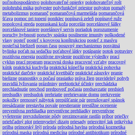
poľnohospodárstvo
polohovateľné opierky
polohovateľný rošt
polohrubá múka
polyester
polyfunkčný priestor
polyston
pomalý
metabolizmus
pomaranč
pomarančová marmeláda
pomarančová
šťava
pomoc pri topení
poniklec
popínavá zeleň
popínavé ruže
popolcová streda
popraskaná koža
porcelán
porcelánové šálky
porcelánové taniere
porelánový servis
poriadok
porozumenie
poruchy hybnosti
poruchy spánku
posilnenie imunity
poškodené
vlasy
posteľ
posteľ s kovovou konštrukciou
posteľ z masívu
posteľná bielizeň
posun času
posuvný mechanizmus
posvätná
bylinka
poťah na sedačku
poťahové látky
potápanie
potok
potraviny
pozitívna energia
pozitívne myslenie
pozitívne výsledky
prací
cyklus
prací program
pracovná doska
pracovné vzťahy
pracovný
kútik
praktická kuchyňa
praktická kúpeľňa
praktická pohovka
praktické darčeky
praktické kvetibáče
praktické zásuvky
pranie
bielizne
pranostiky o počasí
prasiatko
práva žien
pravidelný pohyb
pravidlá lyžovania
prázdniny
prebiotické účinky
prechádzka
prechladnutie
prechod
predpoveď počasia
predsavzatie
predsieň
predsudky
predsudok
prehriatie
prehrievanie domu
prekrvenie
pokožky
prenosný nábytok
prepúšťanie pár
prerušovaný spánok
presádzanie
prestavba povale
prestieranie
prestížne ocenenie
preventívna prehliadka
preventívne prehliadky
preventívne
vyšetrenie
prevzdušnenie pôdy
prezimovanie rastlín
príbor
priečky
priehľadný plot
priemyselný dizajn
priesady
priesvitný lak
prikrývka
prilba
prímorský štýl
príroda
prírodná bavlna
prírodná kozmetika
prírodná maska
prírodná medicína
prírodné antibiotikum
prírodné