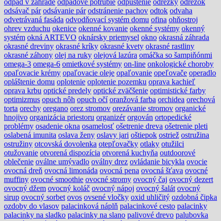
odpad v záhrade
odpadové potrubie
odpustenie
odrezky
odrezok
odsávač pár
odsávanie pár
odstránenie pachov
odtok
odvaha
odvetrávaná fasáda
odvodňovací systém domu
ofina
ohňostroj
ohrev vzduchu
okenice
okenné kovanie
okenné systémy
okenný
systém
okná ARTEVO
oknársky priemysel
okno
okrasná záhrada
okrasné dreviny
okrasné kríky
okrasné kvety
okrasné rastliny
okrasné záhony
olej na ruky
olejová lazúra
omáčka so šampiňónmi
omega-3
omega-6
omietkové systémy
on-line
onkologické choroby
opaľovacie krémy
opaľovacie oleje
opaľovanie
opeľovače
operadlo
opláštenie domu
oplotenie
oplotenie pozemku
oprava kachieľ
oprava krbu
optické predely
optické zväčšenie
optimistické farby
optimizmus
opuch nôh
opuch očí
oranžová farba
orchidea
orechová
torta
orechy
oregano
orez stromov
orezávanie stromov
organické
hnojivo
organizácia priestoru
organizér
orgován
ortopedické
problémy
osadenie okna
osamelosť
ošetrenie dreva
ošetrenie pleti
oslabená imunita
oslava ženy
oslavy jari
oštiepok
ostriež
ostružina
ostružiny
otcovská dovolenka
otepľovačky
otlaky
otužilci
otužovanie
otvorená dispozícia
otvorená kuchyňa
outdoorové
oblečenie
oválne umývadlo
oválny drez
ovládanie bicykla
ovocie
ovocná dreň
ovocná limonáda
ovocná pena
ovocná šťava
ovocné
muffiny
ovocné smoothie
ovocné stromy
ovocný čaj
ovocný dezert
ovocný džem
ovocný koláč
ovocný nápoj
ovocný šalát
ovocný
sirup
ovocný sorbet
ovos
ovsené vločky
oxid uhličitý
ozdobná čipka
ozdoby do vlasov
palacinková náplň
palacinkové cesto
palacinky
palacinky na sladko
palacinky na slano
palivové drevo
palubovka