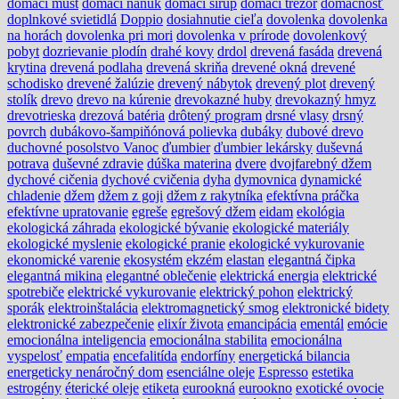
domáci mušt
domáci nanuk
domáci sirup
domáci trezor
domácnosť
doplnkové svietidlá
Doppio
dosiahnutie cieľa
dovolenka
dovolenka
na horách
dovolenka pri mori
dovolenka v prírode
dovolenkový
pobyt
dozrievanie plodín
drahé kovy
drdol
drevená fasáda
drevená
krytina
drevená podlaha
drevená skriňa
drevené okná
drevené
schodisko
drevené žalúzie
drevený nábytok
drevený plot
drevený
stolík
drevo
drevo na kúrenie
drevokazné huby
drevokazný hmyz
drevotrieska
drezová batéria
drôtený program
drsné vlasy
drsný
povrch
dubákovo-šampiňónová polievka
dubáky
dubové drevo
duchovné posolstvo Vanoc
ďumbier
ďumbier lekársky
duševná
potrava
duševné zdravie
dúška materina
dvere
dvojfarebný džem
dychové cičenia
dychové cvičenia
dyha
dymovnica
dynamické
chladenie
džem
džem z goji
džem z rakytníka
efektívna práčka
efektívne upratovanie
egreše
egrešový džem
eidam
ekológia
ekologická záhrada
ekologické bývanie
ekologické materiály
ekologické myslenie
ekologické pranie
ekologické vykurovanie
ekonomické varenie
ekosystém
ekzém
elastan
elegantná čipka
elegantná mikina
elegantné oblečenie
elektrická energia
elektrické
spotrebiče
elektrické vykurovanie
elektrický pohon
elektrický
sporák
elektroinštalácia
elektromagnetický smog
elektronické bidety
elektronické zabezpečenie
elixír života
emancipácia
ementál
emócie
emocionálna inteligencia
emocionálna stabilita
emocionálna
vyspelosť
empatia
encefalitída
endorfíny
energetická bilancia
energeticky nenáročný dom
esenciálne oleje
Espresso
estetika
estrogény
éterické oleje
etiketa
eurookná
eurookno
exotické ovocie