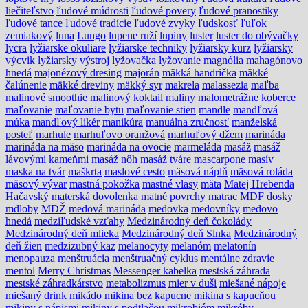
liečiteľstvo
ľudové múdrosti
ľudové povery
ľudové pranostiky
ľudové tance
ľudové tradície
ľudové zvyky
ľudskosť
ľuľok
zemiakový
luna
Lungo
lupene ruží
lupiny
luster
luster do obývačky
lycra
lyžiarske okuliare
lyžiarske techniky
lyžiarsky kurz
lyžiarsky
výcvik
lyžiarsky výstroj
lyžovačka
lyžovanie
magnólia
mahagónovo
hnedá
majonézový dresing
majorán
mäkká handrička
mäkké
čalúnenie
mäkké dreviny
mäkký syr
makrela
malassezia
maľba
malinové smoothie
malinový koktail
maliny
malometrážne koberce
maľovanie
maľovanie bytu
maľovanie stien
mandle
mandľová
múka
mandľový likér
manikúra
manuálna zručnosť
manželská
posteľ
marhule
marhuľovo oranžová
marhuľový džem
marináda
marináda na mäso
marináda na ovocie
marmeláda
masáž
masáž
lávovými kameňmi
masáž nôh
masáž tváre
mascarpone
masív
maska na tvár
maškrta
maslové cesto
mäsová náplň
mäsová roláda
mäsový vývar
mastná pokožka
mastné vlasy
mäta
Matej Hrebenda
Hačavský
materská dovolenka
matné povrchy
matrac
MDF dosky
mdloby
MDŽ
medová marináda
medovka
medovníky
medovo
hnedá
medziľudské vzťahy
Medzinárodný deň čokolády
Medzinárodný deň mlieka
Medzinárodný deň Slnka
Medzinárodný
deň žien
medzizubný kaz
melanocyty
melanóm
melatonín
menopauza
menštruácia
menštruačný cyklus
mentálne zdravie
mentol
Merry Christmas
Messenger kabelka
mestská záhrada
mestské záhradkárstvo
metabolizmus
mier v duši
miešané nápoje
miešaný drink
mikádo
mikina bez kapucne
mikina s kapucňou
mikiny s nápismi
mikiny s podtlačou
mikrobióm
mikróby