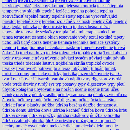
nátierka
tekvicové semienka
tekvicovo-škoricové smoothie
tekvicový koláč
tekvicový kompót
telesná kondícia
telesná teplota
temperovaný skleník
tepelná izolácia
tepelná pohoda
tepelná
zotrvačnosť
tepelné mosty
tepelné straty
tepelne vyrovnávajúci
priestor
tepelné zisky
tepelno-izolačné vlastnosti
tepelný šok
tepelný
stres
teplá polievka
teplé počasie
teplo
teplovzdušná fritéza
tepovanie
tepovanie sedačky
terapia farbami
terapia smiechom
terasa
termostat
tesnenie okien
testovanie vody
textil
textilné tapety
ticho lieči
tichý doraz
tienenie
tieniaca technika
tieniace systémy
tienidlo
timián
tiramisu
tlačenka s hráškom
tlmené osvetlenie
tmavá
čokoláda
tmel na drevo
toaleta
tolerancia
topábky
torta
Tote kabelka
toxíny
trasovanie
tráva
trávenie
tráviaci systém
tráviaci trakt
trávnik
treska
trieda
triedenie šatstva
trojdielna skriňa
tropické ovocie
trvalky
trvanlivosť potravín
tu a teraz
tuhý chlór
tulipán
tuniak
turistická obuv
turistické paličky
turistika
tuzemské ovocie
tvar G
tvar I
tvar L
tvar U
tvaroh
tvarohová náplň
tvary digestorov
tvrdá
voda
tvrdé dreviny
tvrdý syr
typ postavy
typy digestorov
typy pletí
úbytok kolagénu
ubytovanie na horách
učenie
učenie hrou
účes
účinky orechov
účinky rastlín
účinky saunovania
účinky zvieraťa na
človeka
účinné pranie
účinnosť digestora
učiteľ
úcta k starším
udržateľnosť planéty
údržba
údržba bazéna
údržba domácnosti
údržba domu
údržba dreva
údržba kachieľ
údržba kovu
údržba krbu
údržba okeníc
údržba pračky
údržba radiátorov
údržba zábradlia
údržba záhrady
uhorka
úložné priestory
úložný priestor
umelé
nechty
umelé osvetlenie
umelecké diela
umelecké dielo
umenie