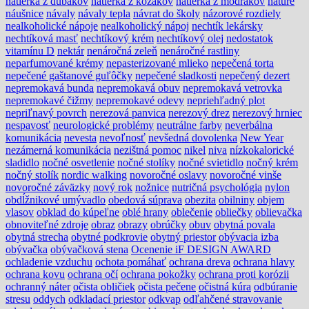
nátierka z dubákov
nátierka z kozákov
nátierka z modrákov
nature
náušnice
návaly
návaly tepla
návrat do školy
názorové rozdiely
nealkoholické nápoje
nealkoholický nápoj
nechtík lekársky
nechtíková masť
nechtíkový krém
nechtíkový olej
nedostatok
vitamínu D
nektár
nenáročná zeleň
nenáročné rastliny
neparfumované krémy
nepasterizované mlieko
nepečená torta
nepečené gaštanové guľôčky
nepečené sladkosti
nepečený dezert
nepremokavá bunda
nepremokavá obuv
nepremokavá vetrovka
nepremokavé čižmy
nepremokavé odevy
nepriehľadný plot
nepriľnavý povrch
nerezová panvica
nerezový drez
nerezový hrniec
nespavosť
neurologické problémy
neutrálne farby
neverbálna
komunikácia
nevesta
nevoľnosť
nevšedná dovolenka
New Year
nezámerná komunikácia
nezištná pomoc
nikel
niva
nízkokalorické
sladidlo
nočné osvetlenie
nočné stolíky
nočné svietidlo
nočný krém
nočný stolík
nordic walking
novoročné oslavy
novoročné vinše
novoročné záväzky
nový rok
nožnice
nutričná psychológia
nylon
obdĺžnikové umývadlo
obedová súprava
obezita
obilniny
objem
vlasov
obklad do kúpeľne
oblé hrany
oblečenie
obliečky
oblievačka
obnoviteľné zdroje
obraz
obrazy
obrúčky
obuv
obytná povala
obytná strecha
obytné podkrovie
obytný priestor
obývacia izba
obývačka
obývačková stena
Ocenenie iF DESIGN AWARD
ochladenie vzduchu
ochota pomáhať
ochrana dreva
ochrana hlavy
ochrana kovu
ochrana očí
ochrana pokožky
ochrana proti korózii
ochranný náter
očista obličiek
očista pečene
očistná kúra
odbúranie
stresu
oddych
odkladací priestor
odkvap
odľahčené stravovanie