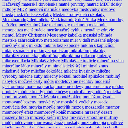
Hačavský
materská dovolenka
matné povrchy
matrac
MDF dosky
mdloby
MDŽ
medová marináda
medovka
medovníky
medovo
hnedá
medziľudské vzťahy
Medzinárodný deň čokolády
Medzinárodný deň mlieka
Medzinárodný deň Slnka
Medzinárodný
deň žien
medzizubný kaz
melanocyty
melanóm
melatonín
menopauza
menštruácia
menštruačný cyklus
mentálne zdravie
mentol
Merry Christmas
Messenger kabelka
mestská záhrada
mestské záhradkárstvo
metabolizmus
mier v duši
miešané nápoje
miešaný drink
mikádo
mikina bez kapucne
mikina s kapucňou
mikiny s nápismi
mikiny s podtlačou
mikrobióm
mikróby
mikrofázová utierka
mikroflóra
mikroklíma
mikroorganizmy
mikroventilácia
Mikuláš z Myry
Mikulášske tradície
minerálna vlna
minerálne látky
minerály
minimalistický štýl
minimalizmus
mladistvé ferby
mliečna čokoláda
mliečne kvasinky
mliečne
výrobky
mliečne zuby
mliečny koktail
mobilné aplikácie
mobilný
nábytok
močové cesty
móda
modelovanie nechtov
moderná
gastronómia
moderná práčka
moderné odevy
moderné tance
módne
doplnky
módne trendy
módne účesy
modrofialový odtieň
moletka
monitorovanie
montáž lešenia
montáž okien
montáž umývadla
montované bazény
morské ryby
morské živočíchy
mosadz
motivácia detí
motyka
motýle
motýlik
mozog
mozzarella
mramor
mramorový efekt
mramorový koláč
mrazenie
mrazený dezert
mrazený hrach
mrazený krém
mrkva
mrkvové smoothie
muffiny
mulč
mulčovanie
murovaná garáž
muškáty
muzikoterapia
mydlové
vločky
myšlienky
nábytková zostava
nábytok
nábytok do chodby