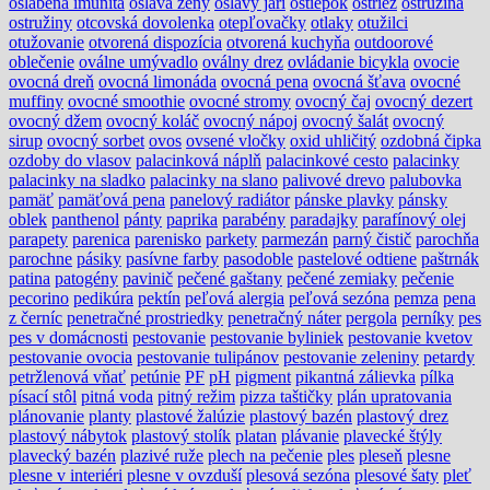
oslabená imunita
oslava ženy
oslavy jari
oštiepok
ostriež
ostružina
ostružiny
otcovská dovolenka
otepľovačky
otlaky
otužilci
otužovanie
otvorená dispozícia
otvorená kuchyňa
outdoorové
oblečenie
oválne umývadlo
oválny drez
ovládanie bicykla
ovocie
ovocná dreň
ovocná limonáda
ovocná pena
ovocná šťava
ovocné
muffiny
ovocné smoothie
ovocné stromy
ovocný čaj
ovocný dezert
ovocný džem
ovocný koláč
ovocný nápoj
ovocný šalát
ovocný
sirup
ovocný sorbet
ovos
ovsené vločky
oxid uhličitý
ozdobná čipka
ozdoby do vlasov
palacinková náplň
palacinkové cesto
palacinky
palacinky na sladko
palacinky na slano
palivové drevo
palubovka
pamäť
pamäťová pena
panelový radiátor
pánske plavky
pánsky
oblek
panthenol
pánty
paprika
parabény
paradajky
parafínový olej
parapety
parenica
parenisko
parkety
parmezán
parný čistič
parochňa
parochne
pásiky
pasívne farby
pasodoble
pastelové odtiene
paštrnák
patina
patogény
pavinič
pečené gaštany
pečené zemiaky
pečenie
pecorino
pedikúra
pektín
peľová alergia
peľová sezóna
pemza
pena
z černíc
penetračné prostriedky
penetračný náter
pergola
perníky
pes
pes v domácnosti
pestovanie
pestovanie byliniek
pestovanie kvetov
pestovanie ovocia
pestovanie tulipánov
pestovanie zeleniny
petardy
petržlenová vňať
petúnie
PF
pH
pigment
pikantná zálievka
pílka
písací stôl
pitná voda
pitný režim
pizza taštičky
plán upratovania
plánovanie
planty
plastové žalúzie
plastový bazén
plastový drez
plastový nábytok
plastový stolík
platan
plávanie
plavecké štýly
plavecký bazén
plazivé ruže
plech na pečenie
ples
pleseň
plesne
plesne v interiéri
plesne v ovzduší
plesová sezóna
plesové šaty
pleť