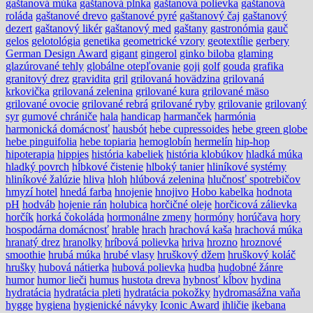
gaštanová múka
gaštanová plnka
gaštanová polievka
gaštanová
roláda
gaštanové drevo
gaštanové pyré
gaštanový čaj
gaštanový
dezert
gaštanový likér
gaštanový med
gaštany
gastronómia
gauč
gelos
gelotológia
genetika
geometrické vzory
geotextílie
gerbery
German Design Award
gigant
gingerol
ginko biloba
glaming
glazúrované tehly
globálne otepľovanie
goji
golf
gouda
grafika
granitový drez
gravidita
gril
grilovaná hovädzina
grilovaná
krkovička
grilovaná zelenina
grilované kura
grilované mäso
grilované ovocie
grilované rebrá
grilované ryby
grilovanie
grilovaný
syr
gumové chrániče
hala
handicap
harmanček
harmónia
harmonická domácnosť
hausbót
hebe cupressoides
hebe green globe
hebe pinguifolia
hebe topiaria
hemoglobín
hermelín
hip-hop
hipoterapia
hippies
história kabeliek
história klobúkov
hladká múka
hladký povrch
hĺbkové čistenie
hlboký tanier
hliníkové systémy
hliníkové žalúzie
hliva
hloh
hlúbová zelenina
hlučnosť spotrebičov
hmyzí hotel
hnedá farba
hnojenie
hnojivo
Hobo kabelka
hodnota
pH
hodváb
hojenie rán
holubica
horčičné oleje
horčicová zálievka
horčík
horká čokoláda
hormonálne zmeny
hormóny
horúčava
hory
hospodárna domácnosť
hrable
hrach
hrachová kaša
hrachová múka
hranatý drez
hranolky
hríbová polievka
hriva
hrozno
hroznové
smoothie
hrubá múka
hrubé vlasy
hruškový džem
hruškový koláč
hrušky
hubová nátierka
hubová polievka
hudba
hudobné žánre
humor
humor lieči
humus
hustota dreva
hybnosť kĺbov
hydina
hydratácia
hydratácia pleti
hydratácia pokožky
hydromasážna vaňa
hygge
hygiena
hygienické návyky
Iconic Award
ihličie
ikebana