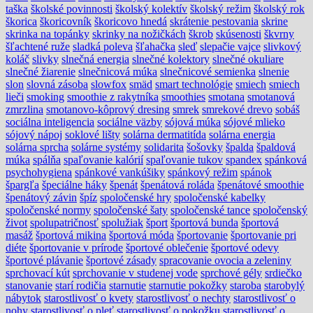
taška
školské povinnosti
školský kolektív
školský režim
školský rok
škorica
škoricovník
škoricovo hnedá
skrátenie pestovania
skrine
skrinka na topánky
skrinky na nožičkách
škrob
skúsenosti
škvrny
šľachtené ruže
sladká poleva
šľahačka
sleď
slepačie vajce
slivkový
koláč
slivky
slnečná energia
slnečné kolektory
slnečné okuliare
slnečné žiarenie
slnečnicová múka
slnečnicové semienka
slnenie
slon
slovná zásoba
slowfox
smäd
smart technológie
smiech
smiech
lieči
smoking
smoothie z rakytníka
smoothies
smotana
smotanová
zmrzlina
smotanovo-kôprový dresing
smrek
smrekové drevo
sobáš
sociálna inteligencia
sociálne väzby
sójová múka
sójové mlieko
sójový nápoj
soklové lišty
solárna dermatitída
solárna energia
solárna sprcha
solárne systémy
solidarita
šošovky
špalda
špaldová
múka
spálňa
spaľovanie kalórií
spaľovanie tukov
spandex
spánková
psychohygiena
spánkové vankúšiky
spánkový režim
spánok
špargľa
špeciálne háky
špenát
špenátová roláda
špenátové smoothie
špenátový závin
špíz
spoločenské hry
spoločenské kabelky
spoločenské normy
spoločenské šaty
spoločenské tance
spoločenský
život
spolupatričnosť
spolužiak
šport
športová bunda
športová
masáž
športová mikina
športová móda
športovanie
športovanie pri
diéte
športovanie v prírode
športové oblečenie
športové odevy
športové plávanie
športové zásady
spracovanie ovocia a zeleniny
sprchovací kút
sprchovanie v studenej vode
sprchové gély
srdiečko
stanovanie
starí rodičia
starnutie
starnutie pokožky
staroba
starobylý
nábytok
starostlivosť o kvety
starostlivosť o nechty
starostlivosť o
nohy
starostlivosť o pleť
starostlivosť o pokožku
starostlivosť o