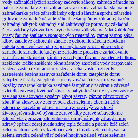
vody
začínajúci lyžiari
záclony
zádverie
záhony
záhrada
záhrada na
balkóne
záhrada v zime
záhradkárska sezóna
záhradkárske náradie
záhradkárske práce
záhradkársky odpad
záhradná sprcha
záhradné
grilovanie
záhradné náradie
záhradné šampiňóny
záhradný bazén
záhradný nábytok
záhradný sud
zahrievajúce potraviny
základná
škola
základy lyžovania
zakrytie bazéna
zálievka na šalát
žalúdočné
šťavy
žalúzie
žalúzie z ekologických materiálov
zamat
zámok
zápal
kĺbov
zápalové ochorenia
zápalové ochorenie
zápcha
zapekaná
cuketa
zapustené svietidlo
zapustený bazén
zarastajúce nechty
zariadenie
zariadenie kuchyne
zariadenie predsiene
zariaďovanie
zariaďovanie kúpeľne
zárubňa
zásady opaľovania
zasklenie balkóna
zasklenie lodžie
zasklenie okna
zásnuby
zásobník vody
zaspávanie
zástena
zástena z mramoru
zástena z tehál
zástena zo žuly
zastrešenie bazéna
zásuvka
zaťaženie domu
zateplenie domu
zateplenie fasády
zateplenie strechy
zaváraná tekvica
zavárané
kozáky
zavárané kuriatka
zavárané šampiňóny
zaváranie
závesné
svietidlo
závesný kvetináč
závesný nábytok
závesný systém
závesy
závlaha
zavlažovacie systémy
závoj
závraty
zázvor
zázvorovníky
zbaviť sa zlozvykov
zber ovocia
zber zeleniny
zberná nádrž
zdobenie porcelánu
zdravá maškrta
zdravá výživa
zdravá
životospráva
zdravé bývanie
zdravé kĺby
zdravé sebavedomie
zdravé vlasy
zdravie
zdravotne neškodný nábytok
zdravý chrup
zdravý spánok
zdroj svetla
zdroj tepla
želania a priania
želé
zeleň
zeleň na dome
zeleň v kvetináči
zelená fasáda
zelená obývačka
zelená strecha
zelená vňať
zelené hnojivá
zelené vňate
zelenina