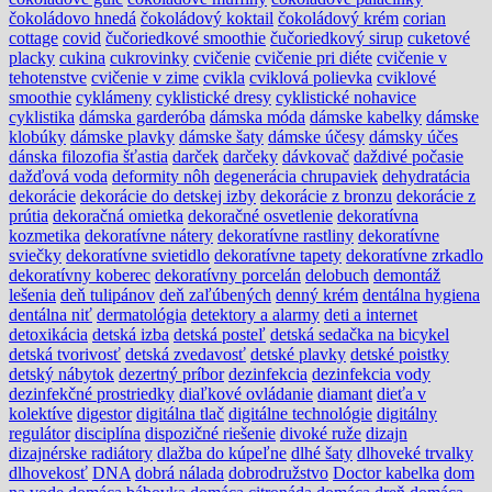
čokoládovo hnedá
čokoládový koktail
čokoládový krém
corian
cottage
covid
čučoriedkové smoothie
čučoriedkový sirup
cuketové
placky
cukina
cukrovinky
cvičenie
cvičenie pri diéte
cvičenie v
tehotenstve
cvičenie v zime
cvikla
cviklová polievka
cviklové
smoothie
cyklámeny
cyklistické dresy
cyklistické nohavice
cyklistika
dámska garderóba
dámska móda
dámske kabelky
dámske
klobúky
dámske plavky
dámske šaty
dámske účesy
dámsky účes
dánska filozofia šťastia
darček
darčeky
dávkovač
daždivé počasie
dažďová voda
deformity nôh
degenerácia chrupaviek
dehydratácia
dekorácie
dekorácie do detskej izby
dekorácie z bronzu
dekorácie z
prútia
dekoračná omietka
dekoračné osvetlenie
dekoratívna
kozmetika
dekoratívne nátery
dekoratívne rastliny
dekoratívne
sviečky
dekoratívne svietidlo
dekoratívne tapety
dekoratívne zrkadlo
dekoratívny koberec
dekoratívny porcelán
delobuch
demontáž
lešenia
deň tulipánov
deň zaľúbených
denný krém
dentálna hygiena
dentálna niť
dermatológia
detektory a alarmy
deti a internet
detoxikácia
detská izba
detská posteľ
detská sedačka na bicykel
detská tvorivosť
detská zvedavosť
detské plavky
detské poistky
detský nábytok
dezertný príbor
dezinfekcia
dezinfekcia vody
dezinfekčné prostriedky
diaľkové ovládanie
diamant
dieťa v
kolektíve
digestor
digitálna tlač
digitálne technológie
digitálny
regulátor
disciplína
dispozičné riešenie
divoké ruže
dizajn
dizajnérske radiátory
dlažba do kúpeľne
dlhé šaty
dlhoveké trvalky
dlhovekosť
DNA
dobrá nálada
dobrodružstvo
Doctor kabelka
dom