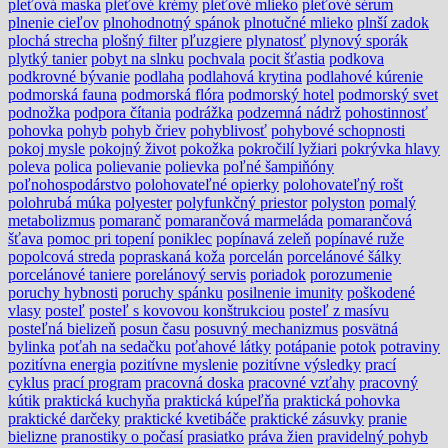
pleťová maska
pleťové krémy
pleťové mlieko
pleťové sérum
plnenie cieľov
plnohodnotný spánok
plnotučné mlieko
plnší zadok
plochá strecha
plošný filter
pľuzgiere
plynatosť
plynový sporák
plytký tanier
pobyt na slnku
pochvala
pocit šťastia
podkova
podkrovné bývanie
podlaha
podlahová krytina
podlahové kúrenie
podmorská fauna
podmorská flóra
podmorský hotel
podmorský svet
podnožka
podpora čítania
podrážka
podzemná nádrž
pohostinnosť
pohovka
pohyb
pohyb čriev
pohyblivosť
pohybové schopnosti
pokoj mysle
pokojný život
pokožka
pokročilí lyžiari
pokrývka hlavy
poleva
polica
polievanie
polievka
poľné šampiňóny
poľnohospodárstvo
polohovateľné opierky
polohovateľný rošt
polohrubá múka
polyester
polyfunkčný priestor
polyston
pomalý
metabolizmus
pomaranč
pomarančová marmeláda
pomarančová
šťava
pomoc pri topení
poniklec
popínavá zeleň
popínavé ruže
popolcová streda
popraskaná koža
porcelán
porcelánové šálky
porcelánové taniere
porelánový servis
poriadok
porozumenie
poruchy hybnosti
poruchy spánku
posilnenie imunity
poškodené
vlasy
posteľ
posteľ s kovovou konštrukciou
posteľ z masívu
posteľná bielizeň
posun času
posuvný mechanizmus
posvätná
bylinka
poťah na sedačku
poťahové látky
potápanie
potok
potraviny
pozitívna energia
pozitívne myslenie
pozitívne výsledky
prací
cyklus
prací program
pracovná doska
pracovné vzťahy
pracovný
kútik
praktická kuchyňa
praktická kúpeľňa
praktická pohovka
praktické darčeky
praktické kvetibáče
praktické zásuvky
pranie
bielizne
pranostiky o počasí
prasiatko
práva žien
pravidelný pohyb