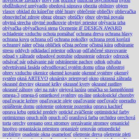
novoročné záväzky
nový rok
nožnice
nutričná psychológia
nylon
obdĺžnikové umývadlo
obedová súprava
obezita
obilniny
objem
vlasov
obklad do kúpeľne
oblé hrany
oblečenie
obliečky
oblievačka
obnoviteľné zdroje
obraz
obrazy
obrúčky
obuv
obytná povala
obytná strecha
obytné podkrovie
obytný priestor
obývacia izba
obývačka
obývačková stena
Ocenenie iF DESIGN AWARD
ochladenie vzduchu
ochota pomáhať
ochrana dreva
ochrana hlavy
ochrana kovu
ochrana očí
ochrana pokožky
ochrana proti korózii
ochranný náter
očista obličiek
očista pečene
očistná kúra
odbúranie
stresu
oddych
odkladací priestor
odkvap
odľahčené stravovanie
odpad v záhrade
odpadové potrubie
odpustenie
odrezky
odrezok
odsávač pár
odsávanie pár
odstránenie pachov
odtok
odvaha
odvetrávaná fasáda
odvodňovací systém domu
ofina
ohňostroj
ohrev vzduchu
okenice
okenné kovanie
okenné systémy
okenný
systém
okná ARTEVO
oknársky priemysel
okno
okrasná záhrada
okrasné dreviny
okrasné kríky
okrasné kvety
okrasné rastliny
okrasné záhony
olej na ruky
olejová lazúra
omáčka so šampiňónmi
omega-3
omega-6
omietkové systémy
on-line
onkologické choroby
opaľovacie krémy
opaľovacie oleje
opaľovanie
opeľovače
operadlo
opláštenie domu
oplotenie
oplotenie pozemku
oprava kachieľ
oprava krbu
optické predely
optické zväčšenie
optimistické farby
optimizmus
opuch nôh
opuch očí
oranžová farba
orchidea
orechová
torta
orechy
oregano
orez stromov
orezávanie stromov
organické
hnojivo
organizácia priestoru
organizér
orgován
ortopedické
problémy
osadenie okna
osamelosť
ošetrenie dreva
ošetrenie pleti