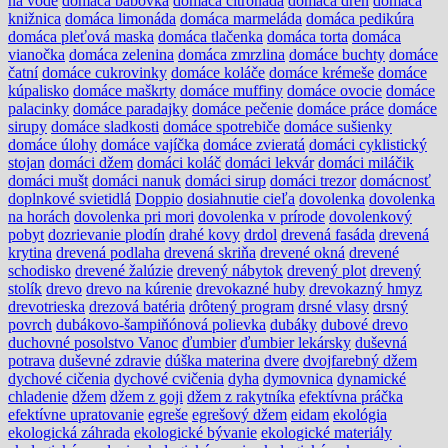
na vode
domáca bábovka
domáca citronáda
domáca dreň
domáca
knižnica
domáca limonáda
domáca marmeláda
domáca pedikúra
domáca pleťová maska
domáca tlačenka
domáca torta
domáca
vianočka
domáca zelenina
domáca zmrzlina
domáce buchty
domáce
čatní
domáce cukrovinky
domáce koláče
domáce krémeše
domáce
kúpalisko
domáce maškrty
domáce muffiny
domáce ovocie
domáce
palacinky
domáce paradajky
domáce pečenie
domáce práce
domáce
sirupy
domáce sladkosti
domáce spotrebiče
domáce sušienky
domáce úlohy
domáce vajíčka
domáce zvieratá
domáci cyklistický
stojan
domáci džem
domáci koláč
domáci lekvár
domáci miláčik
domáci mušt
domáci nanuk
domáci sirup
domáci trezor
domácnosť
doplnkové svietidlá
Doppio
dosiahnutie cieľa
dovolenka
dovolenka
na horách
dovolenka pri mori
dovolenka v prírode
dovolenkový
pobyt
dozrievanie plodín
drahé kovy
drdol
drevená fasáda
drevená
krytina
drevená podlaha
drevená skriňa
drevené okná
drevené
schodisko
drevené žalúzie
drevený nábytok
drevený plot
drevený
stolík
drevo
drevo na kúrenie
drevokazné huby
drevokazný hmyz
drevotrieska
drezová batéria
drôtený program
drsné vlasy
drsný
povrch
dubákovo-šampiňónová polievka
dubáky
dubové drevo
duchovné posolstvo Vanoc
ďumbier
ďumbier lekársky
duševná
potrava
duševné zdravie
dúška materina
dvere
dvojfarebný džem
dychové cičenia
dychové cvičenia
dyha
dymovnica
dynamické
chladenie
džem
džem z goji
džem z rakytníka
efektívna práčka
efektívne upratovanie
egreše
egrešový džem
eidam
ekológia
ekologická záhrada
ekologické bývanie
ekologické materiály