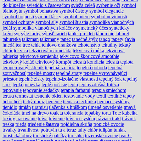
do kúpeľne
svietidlo s časovačom
svieža zeleň
svrbenie očí
symbol
blahobytu
symbol bohatstva
symbol čistoty
symbol elegancie
symbol hojnosti
symbol lásky
symbol mieru
symbol nevinnosti
symbol ochrany
symbol sily
symbol šťastia
symbolika vianočných
jedál
symbolika vianočných koláčov
symetrický účes
syntetický
krém
syr
sýte farby
sýtosť farieb
tablet pre deti
táborenie
taburet
taburetka
talizman
talizmany
tanec
tanečné štýly
tango
tapety
ťavia
hnedá
tea tree
tehla
tehlovo oranžová
tehotenstvo
tekutiny
tekutý
chlór
tekvica
tekvicová marmeláda
tekvicová múka
tekvicová
nátierka
tekvicové semienka
tekvicovo-škoricové smoothie
tekvicový koláč
tekvicový kompót
telesná kondícia
telesná teplota
temperovaný skleník
tepelná izolácia
tepelná pohoda
tepelná
zotrvačnosť
tepelné mosty
tepelné straty
tepelne vyrovnávajúci
priestor
tepelné zisky
tepelno-izolačné vlastnosti
tepelný šok
tepelný
stres
teplá polievka
teplé počasie
teplo
teplovzdušná fritéza
tepovanie
tepovanie sedačky
terapia farbami
terapia smiechom
terasa
termostat
tesnenie okien
testovanie vody
textil
textilné tapety
ticho lieči
tichý doraz
tienenie
tieniaca technika
tieniace systémy
tienidlo
timián
tiramisu
tlačenka s hráškom
tlmené osvetlenie
tmavá
čokoláda
tmel na drevo
toaleta
tolerancia
topábky
torta
Tote kabelka
toxíny
trasovanie
tráva
trávenie
tráviaci systém
tráviaci trakt
trávnik
treska
trieda
triedenie šatstva
trojdielna skriňa
tropické ovocie
trvalky
trvanlivosť potravín
tu a teraz
tuhý chlór
tulipán
tuniak
turistická obuv
turistické paličky
turistika
tuzemské ovocie
tvar G