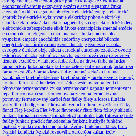
ekologické myslenie
ekologické pranie
ekologické vykurovanie
ekonomické varenie
ekosystém
ekzém
elastan
elegantná čipka
elegantná mikina
elegantné oblečenie
elektrická energia
elektrické
spotrebiče
elektrické vykurovanie
elektrický pohon
elektrický
sporák
elektroinštalácia
elektromagnetický smog
elektronické bidety
elektronické zabezpečenie
elixír života
emancipácia
ementál
emócie
emocionálna inteligencia
emocionálna stabilita
emocionálna
vyspelosť
empatia
encefalitída
endorfíny
energetická bilancia
energeticky nenáročný dom
esenciálne oleje
Espresso
estetika
estrogény
éterické oleje
etiketa
eurookná
eurookno
exotické ovocie
exteriérová dlažba
exteriérová sprcha
exteriérové dvere
exteriérové
tienenie
exteriérový nábytok
farba
farba na drevo
farba na hrdzu
farba na kov
farba na okná
farba na železo
farba na zinok
farba roka
farba rokoa 2023
farba vlasov
farby
farebná sedačka
farebné
kombinácie
farebné oblečenie
farebné solitéry
farebné svetlá
farebný
kontrast
farma
fasádne lešenie
fasádne systémy
fauna
fenikel
fénovanie
fermentovaná cvikla
fermentovaná kapusta
fermentovaná
repa
fermentovaná sója
fermentovaná zelenina
fermentované
potraviny
fermentovaný karfiol
feta
fialky
filety z lososa
filtrácia
vody
filtre do digestora
filtrovanie vzduchu
firemný večierok
fľaky
flanel
Flap kabelka
Flat White
flavonoidy
flitre
flóra
fóliový skleník
fontána
forma na pečenie
formaldehyd
fotokútik
frak
fritovanie
froté
ftaláty
funkcie pračiek
funkcionalita
funkčná kuchyňa
funkčné
materiály
funkčné oblečenie
funkčné zóny
funkčnosť kĺbov
fúrik
fyzická kondícia
fyzická rovnováha
garderóba
gaštan jedlý