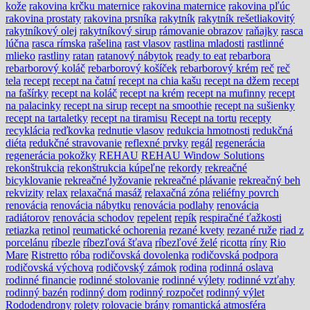
kože
rakovina krčku maternice
rakovina maternice
rakovina pľúc
rakovina prostaty
rakovina prsníka
rakytník
rakytník rešetliakovitý
rakytníkový olej
rakytníkový sirup
rámovanie obrazov
raňajky
rasca
lúčna
rasca rímska
rašelina
rast vlasov
rastlina mladosti
rastlinné
mlieko
rastliny
ratan
ratanový nábytok
ready to eat
rebarbora
rebarborový koláč
rebarborový košíček
rebarborový krém
reč
reč
tela
recept
recept na čatní
recept na chia kašu
recept na džem
recept
na fašírky
recept na koláč
recept na krém
recept na mufinny
recept
na palacinky
recept na sirup
recept na smoothie
recept na sušienky
recept na tartaletky
recept na tiramisu
Recept na tortu
recepty
recyklácia
reďkovka
rednutie vlasov
redukcia hmotnosti
redukčná
diéta
redukčné stravovanie
reflexné prvky
regál
regenerácia
regenerácia pokožky
REHAU
REHAU Window Solutions
rekonštrukcia
rekonštrukcia kúpeľne
rekordy
rekreačné
bicyklovanie
rekreačné lyžovanie
rekreačné plávanie
rekreačný beh
rekvizity
relax
relaxačná masáž
relaxačná zóna
reliéfny povrch
renovácia
renovácia nábytku
renovácia podlahy
renovácia
radiátorov
renovácia schodov
repelent
repík
respiračné ťažkosti
retiazka
retinol
reumatické ochorenia
rezané kvety
rezané ruže
riad z
porcelánu
ríbezle
ríbezľová šťava
ríbezľové želé
ricotta
ríny
Rio
Mare
Ristretto
róba
rodičovská dovolenka
rodičovská podpora
rodičovská výchova
rodičovský zámok
rodina
rodinná oslava
rodinné financie
rodinné stolovanie
rodinné výlety
rodinné vzťahy
rodinný bazén
rodinný dom
rodinný rozpočet
rodinný výlet
Rododendrony
rolety
rolovacie brány
romantická atmosféra