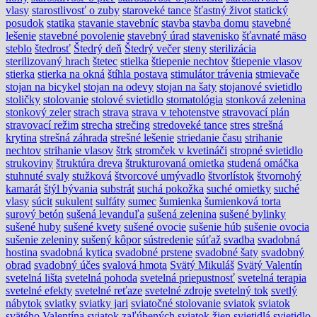
vlasy
starostlivosť o zuby
staroveké tance
šťastný život
statický
posudok
statika
stavanie stavebníc
stavba
stavba domu
stavebné
lešenie
stavebné povolenie
stavebný úrad
stavenisko
šťavnaté mäso
steblo
štedrosť
Štedrý deň
Štedrý večer
steny
sterilizácia
sterilizovaný hrach
štetec
stielka
štiepenie nechtov
štiepenie vlasov
stierka
stierka na okná
štíhla postava
stimulátor trávenia
stmievače
stojan na bicykel
stojan na odevy
stojan na šaty
stojanové svietidlo
stoličky
stolovanie
stolové svietidlo
stomatológia
stonková zelenina
stonkový zeler
strach
strava
strava v tehotenstve
stravovací plán
stravovací režim
strecha
strečing
stredoveké tance
stres
strešná
krytina
strešná záhrada
strešné lešenie
striedanie času
strihanie
nechtov
strihanie vlasov
štrk
stromček v kvetináči
stropné svietidlo
strukoviny
štruktúra dreva
štrukturovaná omietka
studená omáčka
stuhnuté svaly
stužková
štvorcové umývadlo
štvorlístok
štvornohý
kamarát
štýl bývania
substrát
suchá pokožka
suché omietky
suché
vlasy
súcit
sukulent
sulfáty
sumec
šumienka
šumienková torta
surový betón
sušená levanduľa
sušená zelenina
sušené bylinky
sušené huby
sušené kvety
sušené ovocie
sušenie húb
sušenie ovocia
sušenie zeleniny
sušený kôpor
sústredenie
súťaž
svadba
svadobná
hostina
svadobná kytica
svadobné prstene
svadobné šaty
svadobný
obrad
svadobný účes
svalová hmota
Svätý Mikuláš
Svätý Valentín
svetelná lišta
svetelná pohoda
svetelná priepustnosť
svetelná terapia
svetelné efekty
svetelné reťaze
svetelné zdroje
svetelný tok
svetlý
nábytok
sviatky
sviatky jari
sviatočné stolovanie
sviatok
sviatok
svätého Valentína
sviatok zaľúbených
sviatok žien
svietidlá
svietidlo