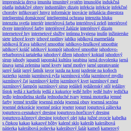
impregnácia dreva
imunita
imunitný systém
imunológ
indukčná
platňa
indukčný ohrev
industriálny dizajn
infekcia
infekcie
infekčné
choroby
infikovaný hmyz
informácie
inovácie
inštalácia digestora
inteligentná domácnosť
inteligentná ochrana
intenzita hluku
intenzita svetla
interiér
interiérová farba
interiérová zeleň
interiérové
dvere
interiérové farby
interiérové žalúzie
interiérový dizajn
internetové hry
internetové služby
intímna hygiena
inulín
inžinierske
siete
izbové kvety
izbové rastliny
jablko
jablková marmeláda
jablková šťava
jablkové smoothie
jablkovo-hruškové smoothie
jablkový koláč
jablkový kompót
jahodové smoothie
jahodovo-
rebarborová tartaletka
jahodový džem
jahodový koktail
jahodový
sirup
jahody
japandi
japonská kultúra
jarabina
jarná dovolenka
jarná
únava
jarná zelenina
jarné kvety
jarné motívy
jarné upratovanie
jarný šalát
jarný šatník
javor
jazda na koni
jazdenie na koňoch
jazierko
jazmín
jazmínová ryža
jazmínová vôňa
jazmínové mydlo
jazmínový čaj
jazmínový krém
jazmínový kvet
jazmínový med
jazmínový šampón
jazmínový sirup
jedáleň
jedálenský stôl
jedálny
lístok
jedlá z karfiolu
jedlá z kukurice
jedlé hríby
jedlé huby
jedlička
jedlo
jednodielna skriňa
jednoduché tvary
jemná motorika
jemné
farby
jemné textílie
jesenná móda
jesenná obuv
jesenná sezóna
jesenné dekorácie
jesenné práce
jeseter
jogurt
jogurtová zálievka
jogurtovo-cesnakový dresing
jogurtovo-horčicový dresing
jogurtovo-kôprový dresing
jojobový olej
juka
južné ovocie
kabelka
s čipkou
kakao
kakaové bôby
kalené sklo
kaleráb
kalerábová
nátierka
kalerábová polievka
kalerábový šalát
kameň
kamerový