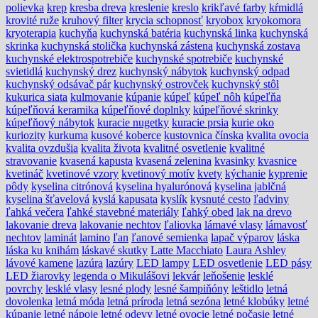
polievka
krep
kresba dreva
kreslenie
kreslo
krikľavé farby
kŕmidlá
krovité ruže
kruhový filter
krycia schopnosť
kryobox
kryokomora
kryoterapia
kuchyňa
kuchynská batéria
kuchynská linka
kuchynská
skrinka
kuchynská stolička
kuchynská zástena
kuchynská zostava
kuchynské elektrospotrebiče
kuchynské spotrebiče
kuchynské
svietidlá
kuchynský drez
kuchynský nábytok
kuchynský odpad
kuchynský odsávač pár
kuchynský ostrovček
kuchynský stôl
kukurica siata
kulmovanie
kúpanie
kúpeľ
kúpeľ nôh
kúpeľňa
kúpeľňová keramika
kúpeľňové doplnky
kúpeľňové skrinky
kúpeľňový nábytok
kuracie nugetky
kuracie prsia
kurie oko
kuriozity
kurkuma
kusové koberce
kustovnica čínska
kvalita ovocia
kvalita ovzdušia
kvalita života
kvalitné osvetlenie
kvalitné
stravovanie
kvasená kapusta
kvasená zelenina
kvasinky
kvasnice
kvetináč
kvetinové vzory
kvetinový motív
kvety
kýchanie
kyprenie
pôdy
kyselina citrónová
kyselina hyalurónová
kyselina jablčná
kyselina šťavelová
kyslá kapusata
kyslík
kysnuté cesto
ľadviny
ľahká večera
ľahké stavebné materiály
ľahký obed
lak na drevo
lakovanie dreva
lakovanie nechtov
ľaliovka
lámavé vlasy
lámavosť
nechtov
laminát
lamino
ľan
ľanové semienka
lapač výparov
láska
láska ku knihám
láskavé skutky
Latte Macchiato
Laura Ashley
lávové kamene
lazúra
lazúry
LED lampy
LED osvetlenie
LED pásy
LED žiarovky
legenda o Mikulášovi
lekvár
leňošenie
lesklé
povrchy
lesklé vlasy
lesné plody
lesné šampiňóny
leštidlo
letná
dovolenka
letná móda
letná príroda
letná sezóna
letné klobúky
letné
kúpanie
letné nápoje
letné odevy
letné ovocie
letné počasie
letné