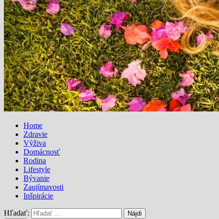
Home
Zdravie
Výživa
Domácnosť
Rodina
Lifestyle
Bývanie
Zaujímavosti
Inšpirácie
Hľadať: