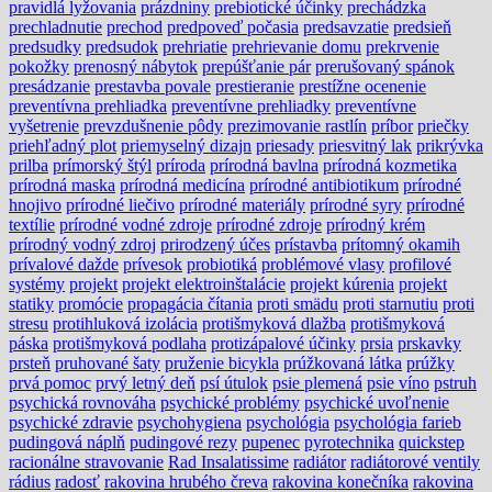
pravidlá lyžovania
prázdniny
prebiotické účinky
prechádzka
prechladnutie
prechod
predpoveď počasia
predsavzatie
predsieň
predsudky
predsudok
prehriatie
prehrievanie domu
prekrvenie
pokožky
prenosný nábytok
prepúšťanie pár
prerušovaný spánok
presádzanie
prestavba povale
prestieranie
prestížne ocenenie
preventívna prehliadka
preventívne prehliadky
preventívne
vyšetrenie
prevzdušnenie pôdy
prezimovanie rastlín
príbor
priečky
priehľadný plot
priemyselný dizajn
priesady
priesvitný lak
prikrývka
prilba
prímorský štýl
príroda
prírodná bavlna
prírodná kozmetika
prírodná maska
prírodná medicína
prírodné antibiotikum
prírodné
hnojivo
prírodné liečivo
prírodné materiály
prírodné syry
prírodné
textílie
prírodné vodné zdroje
prírodné zdroje
prírodný krém
prírodný vodný zdroj
prirodzený účes
prístavba
prítomný okamih
prívalové dažde
prívesok
probiotiká
problémové vlasy
profilové
systémy
projekt
projekt elektroinštalácie
projekt kúrenia
projekt
statiky
promócie
propagácia čítania
proti smädu
proti starnutiu
proti
stresu
protihluková izolácia
protišmyková dlažba
protišmyková
páska
protišmyková podlaha
protizápalové účinky
prsia
prskavky
prsteň
pruhované šaty
pruženie bicykla
prúžkovaná látka
prúžky
prvá pomoc
prvý letný deň
psí útulok
psie plemená
psie víno
pstruh
psychická rovnováha
psychické problémy
psychické uvoľnenie
psychické zdravie
psychohygiena
psychológia
psychológia farieb
pudingová náplň
pudingové rezy
pupenec
pyrotechnika
quickstep
racionálne stravovanie
Rad Insalatissime
radiátor
radiátorové ventily
rádius
radosť
rakovina hrubého čreva
rakovina konečníka
rakovina