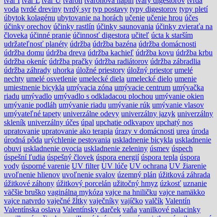
tvar I
tvar L
tvar U
tvaroh
tvarohová náplň
tvary digestorov
tvrdá
voda
tvrdé dreviny
tvrdý syr
typ postavy
typy digestorov
typy pletí
úbytok kolagénu
ubytovanie na horách
učenie
učenie hrou
účes
účinky orechov
účinky rastlín
účinky saunovania
účinky zvieraťa na
človeka
účinné pranie
účinnosť digestora
učiteľ
úcta k starším
udržateľnosť planéty
údržba
údržba bazéna
údržba domácnosti
údržba domu
údržba dreva
údržba kachieľ
údržba kovu
údržba krbu
údržba okeníc
údržba pračky
údržba radiátorov
údržba zábradlia
údržba záhrady
uhorka
úložné priestory
úložný priestor
umelé
nechty
umelé osvetlenie
umelecké diela
umelecké dielo
umenie
umiestnenie bicykla
umývacia zóna
umývacie centrum
umývačka
riadu
umývadlo
umývadlo s odkladacou plochou
umývanie okien
umývanie podláh
umývanie riadu
umývanie rúk
umývanie vlasov
umývateľné tapety
univerzálne odevy
univerzálny jazyk
univerzálny
skleník
univerzálny účes
úpal
upchatie odkvapov
upchatý nos
upratovanie
upratovanie ako terapia
úrazy v domácnosti
urea
úroda
úrodná pôda
urýchlenie pestovania
uskladnenie bicykla
uskladnenie
obuvi
uskladnenie ovocia
uskladnenie zeleniny
úsmev
úspech
úspešní ľudia
úspešný človek
úspora energií
úspora tepla
úspora
vody
úsporné varenie
UV filter
UV lúče
UV ochrana
UV žiarenie
uvoľnenie hlienov
uvoľnenie svalov
územný plán
úžitková záhrada
úžitkové záhony
úžitkový porcelán
užitočný hmyz
úzkosť
uznanie
väčšie bruško
vaginálna mykóza
vajce na hniličku
vajce namäkko
vajce natvrdo
vaječné žĺtky
vaječníky
vajíčko
valčík
Valentín
Valentínska oslava
Valentínsky darček
vaňa
vanilkové palacinky