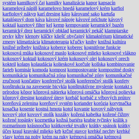
systém
kamilkový čaj
kamilky
kanalizácia
kapor
kapsacín
karamelová náplň
karamelovo hnedá
karamelový krém
karfiol
karfiolový nákyp
karí dresing
káro
kárované sako
kartuša
katalógový dom
káva
kávové nápoje
kávové príchute
kávový
koktail
kazetový filter
kel
kemp
kempovanie
keramický bazén
keramický drez
keramický obklad
keramický pekáč
klampiarske
prvky
kĺby
klenoty
klíčky
kliešť obyčajný
klimaktérium
klimatické
zmeny
klimatizácia
klimatoterapia
kľučky
knihy
knižná kultúra
knižné príbehy
knižnica
koberce
koberec
kognitívne funkcie
kokosová múka
kokosové maslo
kokosové mlieko
kokosové vlákno
kokosový koktail
kokosový krém
kokosový olej
kokosový orech
kokteil
kolaps
kolaudácia
kolieskové korčule
kolíska
kombinovanie
farieb
kominár
komoda
kompost
kompostovanie
kompozitné dosky
komunikácia
komunikačná zóna
komunikačné zóny
komunikačné
zručnosti
končatiny
konferečný stolík
konferenčný stolík
konfety
konštrukcia na zavesenie bicykla
konštruktívne myslenie
kontakt s
prírodou
kôpor
kôprová nátierka
kôprová omáčka
kôprová polievka
kôprový dresing
koralové útesy
korbáč
korbáč z vŕbových prútov
koreňová zelenina
koreňový systém
koriander
korózia
korytnačka
kosačka
kosenie
kostná hmota
kotol
kovanie
kovový nábytok
kovový plot
kovový stolík
kozáky
kožená kabelka
kožené čižmy
kožené topánky
kozmetika
kožná bariéra
krabie tyčinky
králik s
rozmarínom
krásnoočko
krátkoveké trvalky
krátky spánok
krátky
účes
kraul
kravské mlieko
krb
krčné stavce
krehké nechty
krehké
vlasy
krém na nohy
krém na ruky
krémová omáčka
krémová