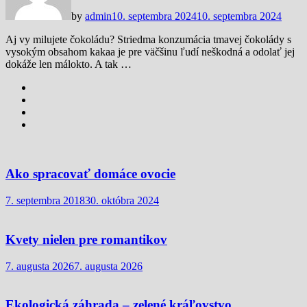
by
admin
10. septembra 2024
10. septembra 2024
Aj vy milujete čokoládu? Striedma konzumácia tmavej čokolády s
vysokým obsahom kakaa je pre väčšinu ľudí neškodná a odolať jej
dokáže len málokto. A tak …
Ako spracovať domáce ovocie
7. septembra 2018
30. októbra 2024
Kvety nielen pre romantikov
7. augusta 2026
7. augusta 2026
Ekologická záhrada – zelené kráľovstvo