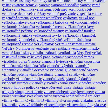
vanilkové sušienky
vanilkový krém
vápenné omietky
vápnik
varené
gaštany
varené zemiaky
varenie
variabilná sedačka
varicor
varná
doska
varná technika
varná zóna
včelí med
včelí vosk
včely
vchodové dvere
večerné šaty
vedomé prežívanie
vegetácia v zime
vegetačná strecha
vegetariánske fašírky
vejárovka
Veľká noc
veľkoformátové okná
veľkonočná bábovka
veľkonočná nedeľa
veľkonočná vianočka
veľkonočné menu
veľkonočné oslavy
veľkonočné pečenie
veľkonočné sviatky
veľkonočné tradície
veľkonočné vajíčka
veľkonočné zvyky
veľkonočný baranček
veľkonočný pondelok
veľkonočný vinš
veľkoplošné okná
veľkoplošné zrkadlo
veľký piatok
Veľtrh Fensterbau Frontale
Veľtrh v Norimbergu
venčenie psa
ventilácia
ventilačné mriežky
verejné kúpalisko
vertikálna záhrada
vertikulácia
Very Peri
vešiak
vešiaková stena
vešiakový panel
vetranie
viacbodový zámok
viacdielny obraz
Vianoce
vianočná hviezda
vianočná kapustnica
vianočná ruža
vianočná štóla
vianočná výzdoba
vianočné
aranžmány
vianočné dekorácie
vianočné gule
vianočné ozdoby
vianočné pečenie
vianočné rituály
vianočné sviatky
vianočné
symboly
vianočné tradície
vianočné vinše
vianočný darček
vianočný stromček
vianočný zvonček
vinár
vinári
vinotéka
vinotéky
vínovo-hubová polievka
vínovočervená
vinše
vintage
vintage
nábytok
vintage zariadenie
vintage zdobenie
vinylové tapety
violeta
viróza
virtuálny svet
vírusy
višne
višňová náplň
višňové srdiečka
vitalita
vitamín C
vitamín D
vitamíny
viva magenta
vláknina
vlasová
kozmetika
vlasové folikuly
vlasové lupiny
vlasové šampóny
vlasové