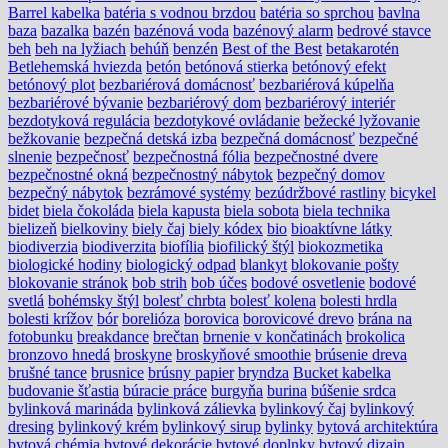
Barrel kabelka
batéria s vodnou brzdou
batéria so sprchou
bavlna
baza
bazalka
bazén
bazénová voda
bazénový alarm
bedrové stavce
beh
beh na lyžiach
behúň
benzén
Best of the Best
betakarotén
Betlehemská hviezda
betón
betónová stierka
betónový efekt
betónový plot
bezbariérová domácnosť
bezbariérová kúpelňa
bezbariérové bývanie
bezbariérový dom
bezbariérový interiér
bezdotyková regulácia
bezdotykové ovládanie
bežecké lyžovanie
bežkovanie
bezpečná detská izba
bezpečná domácnosť
bezpečné
slnenie
bezpečnosť
bezpečnostná fólia
bezpečnostné dvere
bezpečnostné okná
bezpečnostný nábytok
bezpečný domov
bezpečný nábytok
bezrámové systémy
bezúdržbové rastliny
bicykel
bidet
biela čokoláda
biela kapusta
biela sobota
biela technika
bielizeň
bielkoviny
biely čaj
biely kódex
bio
bioaktívne látky
biodiverzia
biodiverzita
biofília
biofilický štýl
biokozmetika
biologické hodiny
biologický odpad
blankyt
blokovanie pošty
blokovanie stránok
bob strih
bob účes
bodové osvetlenie
bodové
svetlá
bohémsky štýl
bolesť chrbta
bolesť kolena
bolesti hrdla
bolesti krížov
bór
borelióza
borovica
borovicové drevo
brána na
fotobunku
breakdance
brečtan
brnenie v končatinách
brokolica
bronzovo hnedá
broskyne
broskyňové smoothie
brúsenie dreva
brušné tance
brusnice
brúsny papier
bryndza
Bucket kabelka
budovanie šťastia
búracie práce
burgyňa
burina
búšenie srdca
bylinková marináda
bylinková zálievka
bylinkový čaj
bylinkový
dresing
bylinkový krém
bylinkový sirup
bylinky
bytová architektúra
bytová chémia
bytové dekorácie
bytové doplnky
bytový dizajn