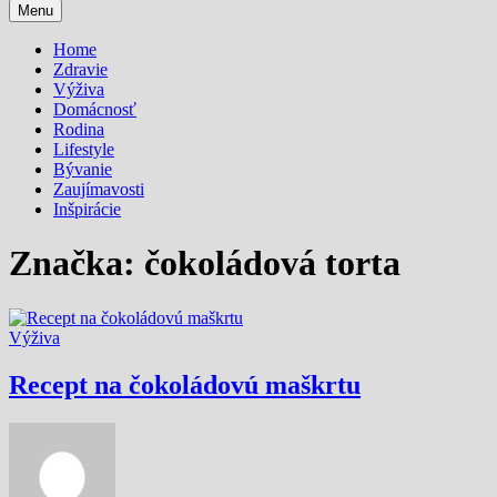
Menu
Home
Zdravie
Výživa
Domácnosť
Rodina
Lifestyle
Bývanie
Zaujímavosti
Inšpirácie
Značka:
čokoládová torta
Výživa
Recept na čokoládovú maškrtu