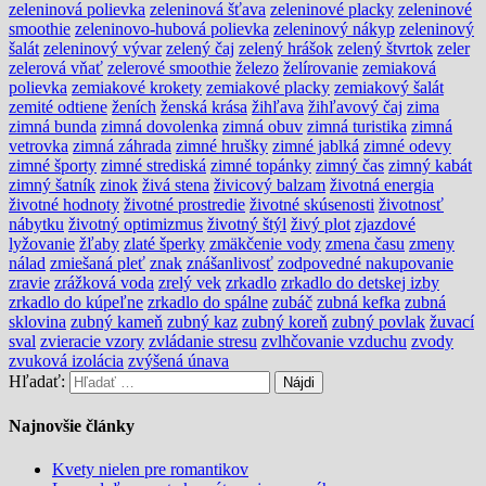
zeleninová polievka
zeleninová šťava
zeleninové placky
zeleninové
smoothie
zeleninovo-hubová polievka
zeleninový nákyp
zeleninový
šalát
zeleninový vývar
zelený čaj
zelený hrášok
zelený štvrtok
zeler
zelerová vňať
zelerové smoothie
železo
želírovanie
zemiaková
polievka
zemiakové krokety
zemiakové placky
zemiakový šalát
zemité odtiene
ženích
ženská krása
žihľava
žihľavový čaj
zima
zimná bunda
zimná dovolenka
zimná obuv
zimná turistika
zimná
vetrovka
zimná záhrada
zimné hrušky
zimné jablká
zimné odevy
zimné športy
zimné strediská
zimné topánky
zimný čas
zimný kabát
zimný šatník
zinok
živá stena
živicový balzam
životná energia
životné hodnoty
životné prostredie
životné skúsenosti
životnosť
nábytku
životný optimizmus
životný štýl
živý plot
zjazdové
lyžovanie
žľaby
zlaté šperky
zmäkčenie vody
zmena času
zmeny
nálad
zmiešaná pleť
znak
znášanlivosť
zodpovedné nakupovanie
zravie
zrážková voda
zrelý vek
zrkadlo
zrkadlo do detskej izby
zrkadlo do kúpeľne
zrkadlo do spálne
zubáč
zubná kefka
zubná
sklovina
zubný kameň
zubný kaz
zubný koreň
zubný povlak
žuvací
sval
zvieracie vzory
zvládanie stresu
zvlhčovanie vzduchu
zvody
zvuková izolácia
zvýšená únava
Hľadať:
Najnovšie články
Kvety nielen pre romantikov