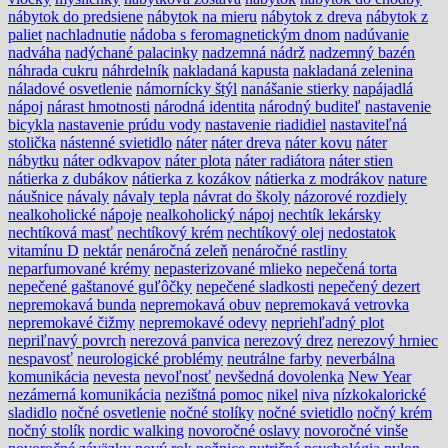
nábytok do predsiene
nábytok na mieru
nábytok z dreva
nábytok z
paliet
nachladnutie
nádoba s feromagnetickým dnom
nadúvanie
nadváha
nadýchané palacinky
nadzemná nádrž
nadzemný bazén
náhrada cukru
náhrdelník
nakladaná kapusta
nakladaná zelenina
náladové osvetlenie
námornícky štýl
nanášanie stierky
napájadlá
nápoj
nárast hmotnosti
národná identita
národný buditeľ
nastavenie
bicykla
nastavenie prúdu vody
nastavenie riadidiel
nastaviteľná
stolička
nástenné svietidlo
náter
náter dreva
náter kovu
náter
nábytku
náter odkvapov
náter plota
náter radiátora
náter stien
nátierka z dubákov
nátierka z kozákov
nátierka z modrákov
nature
náušnice
návaly
návaly tepla
návrat do školy
názorové rozdiely
nealkoholické nápoje
nealkoholický nápoj
nechtík lekársky
nechtíková masť
nechtíkový krém
nechtíkový olej
nedostatok
vitamínu D
nektár
nenáročná zeleň
nenáročné rastliny
neparfumované krémy
nepasterizované mlieko
nepečená torta
nepečené gaštanové guľôčky
nepečené sladkosti
nepečený dezert
nepremokavá bunda
nepremokavá obuv
nepremokavá vetrovka
nepremokavé čižmy
nepremokavé odevy
nepriehľadný plot
nepriľnavý povrch
nerezová panvica
nerezový drez
nerezový hrniec
nespavosť
neurologické problémy
neutrálne farby
neverbálna
komunikácia
nevesta
nevoľnosť
nevšedná dovolenka
New Year
nezámerná komunikácia
nezištná pomoc
nikel
niva
nízkokalorické
sladidlo
nočné osvetlenie
nočné stolíky
nočné svietidlo
nočný krém
nočný stolík
nordic walking
novoročné oslavy
novoročné vinše