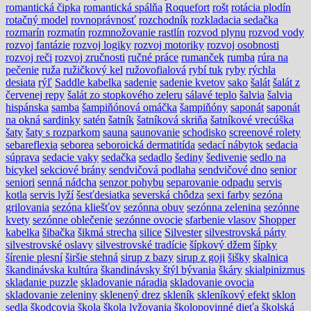
romantická čipka
romantická spálňa
Roquefort
rošt
rotácia plodín
rotačný model
rovnoprávnosť
rozchodník
rozkladacia sedačka
rozmarín
rozmatín
rozmnožovanie rastlín
rozvod plynu
rozvod vody
rozvoj fantázie
rozvoj logiky
rozvoj motoriky
rozvoj osobnosti
rozvoj reči
rozvoj zručnosti
ručné práce
rumanček
rumba
rúra na
pečenie
ruža
ružičkový kel
ružovofialová
rybí tuk
ryby
rýchla
desiata
rýľ
Saddle kabelka
sadenie
sadenie kvetov
sako
šalát
šalát z
červenej repy
šalát zo stopkového zeleru
sálavé teplo
šalvia
šalvia
hispánska
samba
šampiňónová omáčka
šampiňóny
saponát
saponát
na okná
sardinky
satén
šatník
šatníková skriňa
šatníkové vrecúška
šaty
šaty s rozparkom
sauna
saunovanie
schodisko
screenové rolety
sebareflexia
seborea
seboroická dermatitída
sedací nábytok
sedacia
súprava
sedacie vaky
sedačka
sedadlo
šediny
šedivenie
sedlo na
bicykel
sekciové brány
sendvičová podlaha
sendvičové dno
senior
seniori
senná nádcha
senzor pohybu
separovanie odpadu
servis
kotla
servis lyží
šesťdesiatka
severská chôdza
sexi farby
sezóna
grilovania
sezóna kliešťov
sezónna obuv
sezónna zelenina
sezónne
kvety
sezónne oblečenie
sezónne ovocie
sfarbenie vlasov
Shopper
kabelka
šibačka
šikmá strecha
silice
Silvester
silvestrovská párty
silvestrovské oslavy
silvestrovské tradície
šípkový džem
šípky
šírenie plesní
širšie stehná
sirup z bazy
sirup z goji
šišky
skalnica
škandinávska kultúra
škandinávsky štýl bývania
škáry
skialpinizmus
skladanie puzzle
skladovanie náradia
skladovanie ovocia
skladovanie zeleniny
sklenený drez
skleník
skleníkový efekt
sklon
sedla
škodcovia
škola
škola lyžovania
školopovinné dieťa
školská