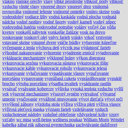
vlákno
vlašské orechy
vlasy
vlhké prostredie
vlhkosť pôdy
vlhkosť
vzduchu
vlnité vlasy
vnorené drezy
vnorený drez
vnútorná
rovnováha
vnútorné lešenie
vnútorné omietky
vnútro skrine
voda
vodeodolný
vodiace lišty
vodná kaskáda
vodná plocha
vodnatá
nádcha
vodné rastliny
vodné športy
vodný kameň
vodný stĺpec
vodovodná batéria
vodovodné potrubie
volány
voľný čas
vôňa
kvetov
vonkajší nábytok
vonkajšie žalúzie
vosk na drevo
voskovanie
voskový olej
vplyv farieb
vrásky
vrkoč
vrstvenie
vstavané skrine
vstupné dvere
vtáčie búdky
vybavenie kúpeľne
vyčerpanie z tepla
výchova detí
výcvik psa
výdatnosť farieb
výhodné nakupovanie
vyhorenie
vyjadrenie emócií
vyjadrovanie
vyklápacie mechanizmy
výklopné brány
výkon digestora
vykurovacia sezóna
vykurovacia sústava
vykurovacie fólie
vykurovacie káble
vykurovacie rohože
vykurovacie telesá
vykurovanie
vylučovanie
vypadávanie vlasov
vypaľovanie
porcelánu
vyparovanie
vyprážaná cuketa
vyprázdňovanie
vypuklé
brucho
výroba porcelánu
výsadba trvaliek
vysádzanie rastlín
vysávač
vysávanie kobercov
výšivka
vysoká teplota vzduchu
vyšší
vek
výsuvné mechanizmy
výsuvný systém
vytrvalosť
výtvarné
umenie
vyučovanie
vyvážené stravovanie
vývoj dieťaťa
vývoj reči
vyvýšené záhony
výzdoba stola
výživa
výživa pleti
výživa vlasov
výživná pleťová maska
význam farieb
vzdelávanie
vzduch
vzduchotesné nádoby
vzdušné oblečenie
vždyzelené kríky
vzory
vzťahy
wc misa
well-being
wellness poukaz
William Moris
Wristlet
kabelka
zábal rúk
zábavná pyrotechnika
zachytávanie dažďovej