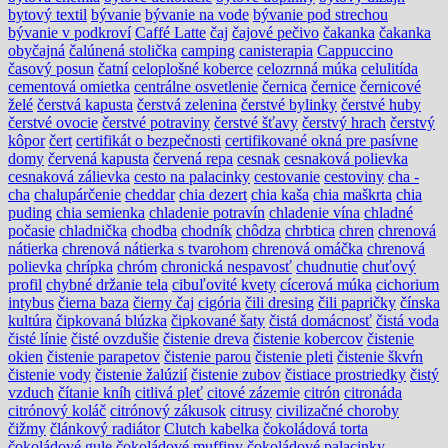
bytový textil
bývanie
bývanie na vode
bývanie pod strechou
bývanie v podkroví
Caffé Latte
čaj
čajové pečivo
čakanka
čakanka
obyčajná
čalúnená stolička
camping
canisterapia
Cappuccino
časový posun
čatní
celoplošné koberce
celozrnná múka
celulitída
cementová omietka
centrálne osvetlenie
černica
černice
černicové
želé
čerstvá kapusta
čerstvá zelenina
čerstvé bylinky
čerstvé huby
čerstvé ovocie
čerstvé potraviny
čerstvé šťavy
čerstvý hrach
čerstvý
kôpor
čert
certifikát o bezpečnosti
certifikované okná pre pasívne
domy
červená kapusta
červená repa
cesnak
cesnaková polievka
cesnaková zálievka
cesto na palacinky
cestovanie
cestoviny
cha -
cha
chalupárčenie
cheddar
chia dezert
chia kaša
chia maškrta
chia
puding
chia semienka
chladenie potravín
chladenie vína
chladné
počasie
chladnička
chodba
chodník
chôdza
chrbtica
chren
chrenová
nátierka
chrenová nátierka s tvarohom
chrenová omáčka
chrenová
polievka
chrípka
chróm
chronická nespavosť
chudnutie
chuťový
profil
chybné držanie tela
cibuľovité kvety
cícerová múka
cichorium
intybus
čierna baza
čierny čaj
cigória
čili dresing
čili papričky
čínska
kultúra
čipkovaná blúzka
čipkované šaty
čistá domácnosť
čistá voda
čisté línie
čisté ovzdušie
čistenie dreva
čistenie kobercov
čistenie
okien
čistenie parapetov
čistenie parou
čistenie pleti
čistenie škvŕn
čistenie vody
čistenie žalúzií
čistenie zubov
čistiace prostriedky
čistý
vzduch
čítanie kníh
citlivá pleť
citové zázemie
citrón
citronáda
citrónový koláč
citrónový zákusok
citrusy
civilizačné choroby
čižmy
článkový radiátor
Clutch kabelka
čokoládová torta
čokoládové gule
čokoládové muffiny
čokoládové palacinky