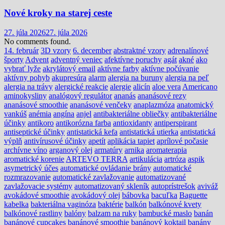
Nové kroky na starej ceste
27. júla 2026
27. júla 2026
No comments found.
14. február
3D vzory
6. december
abstraktné vzory
adrenalínové
športy
Advent
adventný veniec
afektívne poruchy
agát
akné
ako
vybrať lyže
akrylátový email
aktívne farby
aktívne počúvanie
aktívny pohyb
akupresúra
alarm
alergia na buruny
alergia na peľ
alergia na trávy
alergické reakcie
alergie
alicín
aloe vera
Americano
aminokysliny
analógový regulátor
ananás
ananásové rezy
ananásové smoothie
ananásové venčeky
anaplazmóza
anatomický
vankúš
anémia
angína
anjel
antibakteriálne obliečky
antibakteriálne
účinky
antikoro
antikorózna farba
antioxidanty
antiperspirant
antiseptické účinky
antistatická kefa
antistatická utierka
antistatická
výplň
antivírusové účinky
apetít
aplikácia tapiet
aprílové počasie
archívne víno
arganový olej
armatúry
arnika
aromaterapia
aromatické korenie
ARTEVO TERRA
artikulácia
artróza
aspik
asymetrický účes
automatické ovládanie brány
automatické
rozmrazovanie
automatické zavlažovanie
automatizované
zavlažovacie systémy
automatizovaný skleník
autoprístrešok
aviváž
avokádové smoothie
avokádový olej
bábovka
bacuľka
Baguette
kabelka
bakteriálna vaginóza
baktérie
balkón
balkónové kvety
balkónové rastliny
balóny
balzam na ruky
bambucké maslo
banán
banánové cupcakes
banánové smoothie
banánový koktail
banány