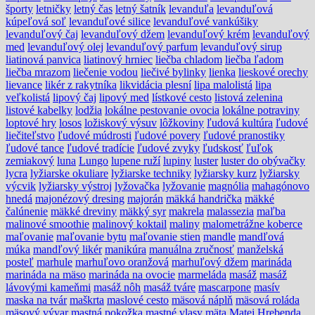
športy
letničky
letný čas
letný šatník
levanduľa
levanduľová
kúpeľová soľ
levanduľové silice
levanduľové vankúšiky
levanduľový čaj
levanduľový džem
levanduľový krém
levanduľový
med
levanduľový olej
levanduľový parfum
levanduľový sirup
liatinová panvica
liatinový hrniec
liečba chladom
liečba ľadom
liečba mrazom
liečenie vodou
liečivé bylinky
lienka
lieskové orechy
lievance
likér z rakytníka
likvidácia plesní
lipa malolistá
lipa
veľkolistá
lipový čaj
lipový med
lístkové cesto
listová zelenina
listové kabelky
lodžia
lokálne pestovanie ovocia
lokálne potraviny
loptové hry
losos
ložiskový výsuv
lôžkoviny
ľudová kultúra
ľudové
liečiteľstvo
ľudové múdrosti
ľudové povery
ľudové pranostiky
ľudové tance
ľudové tradície
ľudové zvyky
ľudskosť
ľuľok
zemiakový
luna
Lungo
lupene ruží
lupiny
luster
luster do obývačky
lycra
lyžiarske okuliare
lyžiarske techniky
lyžiarsky kurz
lyžiarsky
výcvik
lyžiarsky výstroj
lyžovačka
lyžovanie
magnólia
mahagónovo
hnedá
majonézový dresing
majorán
mäkká handrička
mäkké
čalúnenie
mäkké dreviny
mäkký syr
makrela
malassezia
maľba
malinové smoothie
malinový koktail
maliny
malometrážne koberce
maľovanie
maľovanie bytu
maľovanie stien
mandle
mandľová
múka
mandľový likér
manikúra
manuálna zručnosť
manželská
posteľ
marhule
marhuľovo oranžová
marhuľový džem
marináda
marináda na mäso
marináda na ovocie
marmeláda
masáž
masáž
lávovými kameňmi
masáž nôh
masáž tváre
mascarpone
masív
maska na tvár
maškrta
maslové cesto
mäsová náplň
mäsová roláda
mäsový vývar
mastná pokožka
mastné vlasy
mäta
Matej Hrebenda