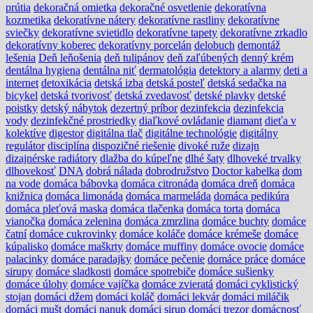
prútia
dekoračná omietka
dekoračné osvetlenie
dekoratívna
kozmetika
dekoratívne nátery
dekoratívne rastliny
dekoratívne
sviečky
dekoratívne svietidlo
dekoratívne tapety
dekoratívne zrkadlo
dekoratívny koberec
dekoratívny porcelán
delobuch
demontáž
lešenia
Deň leňošenia
deň tulipánov
deň zaľúbených
denný krém
dentálna hygiena
dentálna niť
dermatológia
detektory a alarmy
deti a
internet
detoxikácia
detská izba
detská posteľ
detská sedačka na
bicykel
detská tvorivosť
detská zvedavosť
detské plavky
detské
poistky
detský nábytok
dezertný príbor
dezinfekcia
dezinfekcia
vody
dezinfekčné prostriedky
diaľkové ovládanie
diamant
dieťa v
kolektíve
digestor
digitálna tlač
digitálne technológie
digitálny
regulátor
disciplína
dispozičné riešenie
divoké ruže
dizajn
dizajnérske radiátory
dlažba do kúpeľne
dlhé šaty
dlhoveké trvalky
dlhovekosť
DNA
dobrá nálada
dobrodružstvo
Doctor kabelka
dom
na vode
domáca bábovka
domáca citronáda
domáca dreň
domáca
knižnica
domáca limonáda
domáca marmeláda
domáca pedikúra
domáca pleťová maska
domáca tlačenka
domáca torta
domáca
vianočka
domáca zelenina
domáca zmrzlina
domáce buchty
domáce
čatní
domáce cukrovinky
domáce koláče
domáce krémeše
domáce
kúpalisko
domáce maškrty
domáce muffiny
domáce ovocie
domáce
palacinky
domáce paradajky
domáce pečenie
domáce práce
domáce
sirupy
domáce sladkosti
domáce spotrebiče
domáce sušienky
domáce úlohy
domáce vajíčka
domáce zvieratá
domáci cyklistický
stojan
domáci džem
domáci koláč
domáci lekvár
domáci miláčik
domáci mušt
domáci nanuk
domáci sirup
domáci trezor
domácnosť