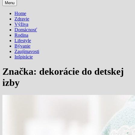
Menu
Home
Zdravie
Výživa
Domácnosť
Rodina
Lifestyle
Bývanie
Zaujímavosti
Inšpirácie
Značka:
dekorácie do detskej
izby