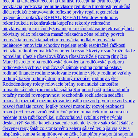
recept na tartaletky
recept na tiramisu
Recept na tortu
recepty
recyklácia
reďkovka
rednutie vlasov
redukcia hmotnosti
redukčná
diéta
redukčné stravovanie
reflexné prvky
regál
regenerácia
regenerácia pokožky
REHAU
REHAU Window Solutions
rekonštrukcia
rekonštrukcia kúpeľne
rekordy
rekreačné
bicyklovanie
rekreačné lyžovanie
rekreačné plávanie
rekreačný beh
rekvizity
relax
relaxačná masáž
relaxačná zóna
reliéfny povrch
renovácia
renovácia nábytku
renovácia podlahy
renovácia
radiátorov
renovácia schodov
repelent
repík
respiračné ťažkosti
retiazka
retinol
reumatické ochorenia
rezané kvety
rezané ruže
riad z
porcelánu
ríbezle
ríbezľová šťava
ríbezľové želé
ricotta
ríny
Rio
Mare
Ristretto
róba
rodičovská dovolenka
rodičovská podpora
rodičovská výchova
rodičovský zámok
rodina
rodinná oslava
rodinné financie
rodinné stolovanie
rodinné výlety
rodinné vzťahy
rodinný bazén
rodinný dom
rodinný rozpočet
rodinný výlet
Rododendrony
rolety
rolovacie brány
romantická atmosféra
romantická čipka
romantická spálňa
Roquefort
rošt
rotácia plodín
rotačný model
rovnoprávnosť
rozchodník
rozkladacia sedačka
rozmarín
rozmatín
rozmnožovanie rastlín
rozvod plynu
rozvod vody
rozvoj fantázie
rozvoj logiky
rozvoj motoriky
rozvoj osobnosti
rozvoj reči
rozvoj zručnosti
ručné práce
rumanček
rumba
rúra na
pečenie
ruža
ružičkový kel
ružovofialová
rybí tuk
ryby
rýchla
desiata
rýľ
Saddle kabelka
sadenie
sadenie kvetov
sako
šalát
šalát z
červenej repy
šalát zo stopkového zeleru
sálavé teplo
šalvia
šalvia
hispánska
samba
šampiňónová omáčka
šampiňóny
saponát
saponát