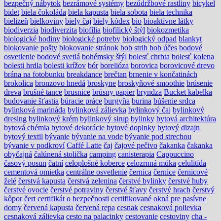
bezpečný nábytok
bezrámové systémy
bezúdržbové rastliny
bicykel
bidet
biela čokoláda
biela kapusta
biela sobota
biela technika
bielizeň
bielkoviny
biely čaj
biely kódex
bio
bioaktívne látky
biodiverzia
biodiverzita
biofília
biofilický štýl
biokozmetika
biologické hodiny
biologické potreby
biologický odpad
blankyt
blokovanie pošty
blokovanie stránok
bob strih
bob účes
bodové
osvetlenie
bodové svetlá
bohémsky štýl
bolesť chrbta
bolesť kolena
bolesti hrdla
bolesti krížov
bór
borelióza
borovica
borovicové drevo
brána na fotobunku
breakdance
brečtan
brnenie v končatinách
brokolica
bronzovo hnedá
broskyne
broskyňové smoothie
brúsenie
dreva
brušné tance
brusnice
brúsny papier
bryndza
Bucket kabelka
budovanie šťastia
búracie práce
burgyňa
burina
búšenie srdca
bylinková marináda
bylinková zálievka
bylinkový čaj
bylinkový
dresing
bylinkový krém
bylinkový sirup
bylinky
bytová architektúra
bytová chémia
bytové dekorácie
bytové doplnky
bytový dizajn
bytový textil
bývanie
bývanie na vode
bývanie pod strechou
bývanie v podkroví
Caffé Latte
čaj
čajové pečivo
čakanka
čakanka
obyčajná
čalúnená stolička
camping
canisterapia
Cappuccino
časový posun
čatní
celoplošné koberce
celozrnná múka
celulitída
cementová omietka
centrálne osvetlenie
černica
černice
černicové
želé
čerstvá kapusta
čerstvá zelenina
čerstvé bylinky
čerstvé huby
čerstvé ovocie
čerstvé potraviny
čerstvé šťavy
čerstvý hrach
čerstvý
kôpor
čert
certifikát o bezpečnosti
certifikované okná pre pasívne
domy
červená kapusta
červená repa
cesnak
cesnaková polievka
cesnaková zálievka
cesto na palacinky
cestovanie
cestoviny
cha -