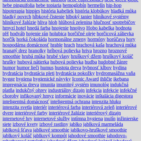
hebe pinguifolia
hebe topiaria
hemoglobín
hermelín
hip-hop
hipoterapia
hippies
história kabeliek
história klobúkov
hladká múka
hladký povrch
hĺbkové čistenie
hlboký tanier
hliníkové systémy
hliníkové žalúzie
hliva
hloh
hlúbová zelenina
hlučnosť spotrebičov
hmyzí hotel
hnedá farba
hnojenie
hnojivo
Hobo kabelka
hodnota
pH
hodváb
hojenie rán
holubica
horčičné oleje
horčicová zálievka
horčík
horká čokoláda
hormonálne zmeny
hormóny
horúčava
hory
hospodárna domácnosť
hrable
hrach
hrachová kaša
hrachová múka
hranatý drez
hranolky
hríbová polievka
hriva
hrozno
hroznové
smoothie
hrubá múka
hrubé vlasy
hruškový džem
hruškový koláč
hrušky
hubová nátierka
hubová polievka
hudba
hudobné žánre
humor
humor lieči
humus
hustota dreva
hybnosť kĺbov
hydina
hydratácia
hydratácia pleti
hydratácia pokožky
hydromasážna vaňa
hygge
hygiena
hygienické návyky
Iconic Award
ihličie
ikebana
impregnácia dreva
imunita
imunitný systém
imunológ
indukčná
platňa
indukčný ohrev
industriálny dizajn
infekcia
infekcie
infekčné
choroby
infikovaný hmyz
informácie
inovácie
inštalácia digestora
inteligentná domácnosť
inteligentná ochrana
intenzita hluku
intenzita svetla
interiér
interiérová farba
interiérová zeleň
interiérové
dvere
interiérové farby
interiérové žalúzie
interiérový dizajn
internetové hry
internetové služby
intímna hygiena
inulín
inžinierske
siete
izbové kvety
izbové rastliny
jablko
jablková marmeláda
jablková šťava
jablkové smoothie
jablkovo-hruškové smoothie
jablkový koláč
jablkový kompót
jahodové smoothie
jahodovo-