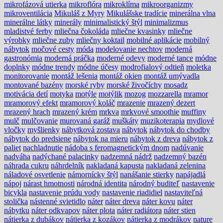
mikrofázová utierka
mikroflóra
mikroklíma
mikroorganizmy
mikroventilácia
Mikuláš z Myry
Mikulášske tradície
minerálna vlna
minerálne látky
minerály
minimalistický štýl
minimalizmus
mladistvé ferby
mliečna čokoláda
mliečne kvasinky
mliečne
výrobky
mliečne zuby
mliečny koktail
mobilné aplikácie
mobilný
nábytok
močové cesty
móda
modelovanie nechtov
moderná
gastronómia
moderná práčka
moderné odevy
moderné tance
módne
doplnky
módne trendy
módne účesy
modrofialový odtieň
moletka
monitorovanie
montáž lešenia
montáž okien
montáž umývadla
montované bazény
morské ryby
morské živočíchy
mosadz
motivácia detí
motyka
motýle
motýlik
mozog
mozzarella
mramor
mramorový efekt
mramorový koláč
mrazenie
mrazený dezert
mrazený hrach
mrazený krém
mrkva
mrkvové smoothie
muffiny
mulč
mulčovanie
murovaná garáž
muškáty
muzikoterapia
mydlové
vločky
myšlienky
nábytková zostava
nábytok
nábytok do chodby
nábytok do predsiene
nábytok na mieru
nábytok z dreva
nábytok z
paliet
nachladnutie
nádoba s feromagnetickým dnom
nadúvanie
nadváha
nadýchané palacinky
nadzemná nádrž
nadzemný bazén
náhrada cukru
náhrdelník
nakladaná kapusta
nakladaná zelenina
náladové osvetlenie
námornícky štýl
nanášanie stierky
napájadlá
nápoj
nárast hmotnosti
národná identita
národný buditeľ
nastavenie
bicykla
nastavenie prúdu vody
nastavenie riadidiel
nastaviteľná
stolička
nástenné svietidlo
náter
náter dreva
náter kovu
náter
nábytku
náter odkvapov
náter plota
náter radiátora
náter stien
nátierka z dubákov
nátierka z kozákov
nátierka z modrákov
nature