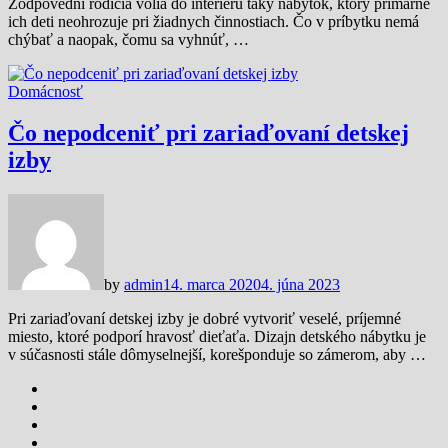
Zodpovední rodičia volia do interiéru taký nábytok, ktorý primárne
ich deti neohrozuje pri žiadnych činnostiach. Čo v príbytku nemá
chýbať a naopak, čomu sa vyhnúť, …
Domácnosť
Čo nepodceniť pri zariaďovaní detskej
izby
by
admin
14. marca 2020
4. júna 2023
Pri zariaďovaní detskej izby je dobré vytvoriť veselé, príjemné
miesto, ktoré podporí hravosť dieťaťa. Dizajn detského nábytku je
v súčasnosti stále dômyselnejší, korešponduje so zámerom, aby …