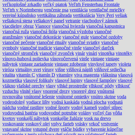
veľkoplošné zrkadlo
veľký piatok
Veľtrh Fensterbau Frontale
Veľtrh v Norimbergu
venčenie psa
ventilácia
ventilačné mriežky
verejné kúpalisko
vertikálna záhrada
vertikulácia
Very Peri
vešiak
vešiaková stena
vešiakový panel
vetranie
viacbodový zámok
viacdielny obraz
Vianoce
vianočná hviezda
vianočná kapustnica
vianočná ruža
vianočná štóla
vianočná výzdoba
vianočné
aranžmány
vianočné dekorácie
vianočné gule
vianočné ozdoby
vianočné pečenie
vianočné rituály
vianočné sviatky
vianočné
symboly
vianočné tradície
vianočné vinše
vianočný darček
vianočný stromček
vianočný zvonček
vinár
vinári
vinotéka
vinotéky
vínovo-hubová polievka
vínovočervená
vinše
vintage
vintage
nábytok
vintage zariadenie
vintage zdobenie
vinylové tapety
violeta
viróza
virtuálny svet
vírusy
višne
višňová náplň
višňové srdiečka
vitalita
vitamín C
vitamín D
vitamíny
viva magenta
vláknina
vlasová
kozmetika
vlasové folikuly
vlasové lupiny
vlasové šampóny
vlasové
vlákno
vlašské orechy
vlasy
vlhké prostredie
vlhkosť pôdy
vlhkosť
vzduchu
vlnité vlasy
vnorené drezy
vnorený drez
vnútorná
rovnováha
vnútorné lešenie
vnútorné omietky
vnútro skrine
voda
vodeodolný
vodiace lišty
vodná kaskáda
vodná plocha
vodnatá
nádcha
vodné rastliny
vodné športy
vodný kameň
vodný stĺpec
vodovodná batéria
vodovodné potrubie
volány
voľný čas
vôňa
kvetov
vonkajší nábytok
vonkajšie žalúzie
vosk na drevo
voskovanie
voskový olej
vplyv farieb
vrásky
vrkoč
vrstvenie
vstavané skrine
vstupné dvere
vtáčie búdky
vybavenie kúpeľne
vyčerpanie z tepla
výchova detí
výcvik psa
výdatnosť farieb