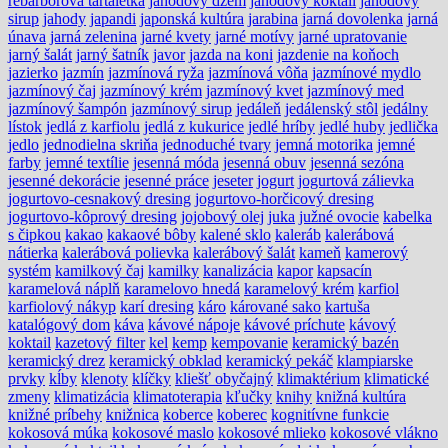
rebarborová tartaletka
jahodový džem
jahodový koktail
jahodový
sirup
jahody
japandi
japonská kultúra
jarabina
jarná dovolenka
jarná
únava
jarná zelenina
jarné kvety
jarné motívy
jarné upratovanie
jarný šalát
jarný šatník
javor
jazda na koni
jazdenie na koňoch
jazierko
jazmín
jazmínová ryža
jazmínová vôňa
jazmínové mydlo
jazmínový čaj
jazmínový krém
jazmínový kvet
jazmínový med
jazmínový šampón
jazmínový sirup
jedáleň
jedálenský stôl
jedálny
lístok
jedlá z karfiolu
jedlá z kukurice
jedlé hríby
jedlé huby
jedlička
jedlo
jednodielna skriňa
jednoduché tvary
jemná motorika
jemné
farby
jemné textílie
jesenná móda
jesenná obuv
jesenná sezóna
jesenné dekorácie
jesenné práce
jeseter
jogurt
jogurtová zálievka
jogurtovo-cesnakový dresing
jogurtovo-horčicový dresing
jogurtovo-kôprový dresing
jojobový olej
juka
južné ovocie
kabelka
s čipkou
kakao
kakaové bôby
kalené sklo
kaleráb
kalerábová
nátierka
kalerábová polievka
kalerábový šalát
kameň
kamerový
systém
kamilkový čaj
kamilky
kanalizácia
kapor
kapsacín
karamelová náplň
karamelovo hnedá
karamelový krém
karfiol
karfiolový nákyp
karí dresing
káro
kárované sako
kartuša
katalógový dom
káva
kávové nápoje
kávové príchute
kávový
koktail
kazetový filter
kel
kemp
kempovanie
keramický bazén
keramický drez
keramický obklad
keramický pekáč
klampiarske
prvky
kĺby
klenoty
klíčky
kliešť obyčajný
klimaktérium
klimatické
zmeny
klimatizácia
klimatoterapia
kľučky
knihy
knižná kultúra
knižné príbehy
knižnica
koberce
koberec
kognitívne funkcie
kokosová múka
kokosové maslo
kokosové mlieko
kokosové vlákno