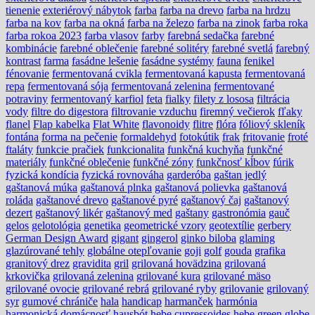
tienenie
exteriérový nábytok
farba
farba na drevo
farba na hrdzu
farba na kov
farba na okná
farba na železo
farba na zinok
farba roka
farba rokoa 2023
farba vlasov
farby
farebná sedačka
farebné
kombinácie
farebné oblečenie
farebné solitéry
farebné svetlá
farebný
kontrast
farma
fasádne lešenie
fasádne systémy
fauna
fenikel
fénovanie
fermentovaná cvikla
fermentovaná kapusta
fermentovaná
repa
fermentovaná sója
fermentovaná zelenina
fermentované
potraviny
fermentovaný karfiol
feta
fialky
filety z lososa
filtrácia
vody
filtre do digestora
filtrovanie vzduchu
firemný večierok
fľaky
flanel
Flap kabelka
Flat White
flavonoidy
flitre
flóra
fóliový skleník
fontána
forma na pečenie
formaldehyd
fotokútik
frak
fritovanie
froté
ftaláty
funkcie pračiek
funkcionalita
funkčná kuchyňa
funkčné
materiály
funkčné oblečenie
funkčné zóny
funkčnosť kĺbov
fúrik
fyzická kondícia
fyzická rovnováha
garderóba
gaštan jedlý
gaštanová múka
gaštanová plnka
gaštanová polievka
gaštanová
roláda
gaštanové drevo
gaštanové pyré
gaštanový čaj
gaštanový
dezert
gaštanový likér
gaštanový med
gaštany
gastronómia
gauč
gelos
gelotológia
genetika
geometrické vzory
geotextílie
gerbery
German Design Award
gigant
gingerol
ginko biloba
glaming
glazúrované tehly
globálne otepľovanie
goji
golf
gouda
grafika
granitový drez
gravidita
gril
grilovaná hovädzina
grilovaná
krkovička
grilovaná zelenina
grilované kura
grilované mäso
grilované ovocie
grilované rebrá
grilované ryby
grilovanie
grilovaný
syr
gumové chrániče
hala
handicap
harmanček
harmónia
harmonická domácnosť
hausbót
hebe cupressoides
hebe green globe