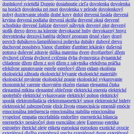
doplnkové svietidlá
Doppio
dosiahnutie cieľa
dovolenka
dovolenka
na horách
dovolenka pri mori
dovolenka v prírode
dovolenkový
pobyt
dozrievanie plodín
drahé kovy
drdol
drevená fasáda
drevená
krytina
drevená podlaha
drevená skriňa
drevené okná
drevené
schodisko
drevené žalúzie
drevený nábytok
drevený plot
drevený
stolík
drevo
drevo na kúrenie
drevokazné huby
drevokazný hmyz
drevotrieska
drezová batéria
drôtený program
drsné vlasy
drsný
povrch
dubákovo-šampiňónová polievka
dubáky
dubové drevo
duchovné posolstvo Vanoc
ďumbier
ďumbier lekársky
duševná
potrava
duševné zdravie
dúška materina
dvere
dvojfarebný džem
dychové cičenia
dychové cvičenia
dyha
dymovnica
dynamické
chladenie
džem
džem z goji
džem z rakytníka
efektívna práčka
efektívne upratovanie
egreše
egrešový džem
eidam
ekológia
ekologická záhrada
ekologické bývanie
ekologické materiály
ekologické myslenie
ekologické pranie
ekologické vykurovanie
ekonomické varenie
ekosystém
ekzém
elastan
elegantná čipka
elegantná mikina
elegantné oblečenie
elektrická energia
elektrické
spotrebiče
elektrické vykurovanie
elektrický pohon
elektrický
sporák
elektroinštalácia
elektromagnetický smog
elektronické bidety
elektronické zabezpečenie
elixír života
emancipácia
ementál
emócie
emocionálna inteligencia
emocionálna stabilita
emocionálna
vyspelosť
empatia
encefalitída
endorfíny
energetická bilancia
energeticky nenáročný dom
esenciálne oleje
Espresso
estetika
estrogény
éterické oleje
etiketa
eurookná
eurookno
exotické ovocie
exteriérová dlažba
exteriérová sprcha
exteriérové dvere
exteriérové