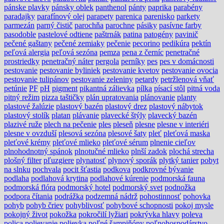
pánske plavky
pánsky oblek
panthenol
pánty
paprika
parabény
paradajky
parafínový olej
parapety
parenica
parenisko
parkety
parmezán
parný čistič
parochňa
parochne
pásiky
pasívne farby
pasodoble
pastelové odtiene
paštrnák
patina
patogény
pavinič
pečené gaštany
pečené zemiaky
pečenie
pecorino
pedikúra
pektín
peľová alergia
peľová sezóna
pemza
pena z černíc
penetračné
prostriedky
penetračný náter
pergola
perníky
pes
pes v domácnosti
pestovanie
pestovanie byliniek
pestovanie kvetov
pestovanie ovocia
pestovanie tulipánov
pestovanie zeleniny
petardy
petržlenová vňať
petúnie
PF
pH
pigment
pikantná zálievka
pílka
písací stôl
pitná voda
pitný režim
pizza taštičky
plán upratovania
plánovanie
planty
plastové žalúzie
plastový bazén
plastový drez
plastový nábytok
plastový stolík
platan
plávanie
plavecké štýly
plavecký bazén
plazivé ruže
plech na pečenie
ples
pleseň
plesne
plesne v interiéri
plesne v ovzduší
plesová sezóna
plesové šaty
pleť
pleťová maska
pleťové krémy
pleťové mlieko
pleťové sérum
plnenie cieľov
plnohodnotný spánok
plnotučné mlieko
plnší zadok
plochá strecha
plošný filter
pľuzgiere
plynatosť
plynový sporák
plytký tanier
pobyt
na slnku
pochvala
pocit šťastia
podkova
podkrovné bývanie
podlaha
podlahová krytina
podlahové kúrenie
podmorská fauna
podmorská flóra
podmorský hotel
podmorský svet
podnožka
podpora čítania
podrážka
podzemná nádrž
pohostinnosť
pohovka
pohyb
pohyb čriev
pohyblivosť
pohybové schopnosti
pokoj mysle
pokojný život
pokožka
pokročilí lyžiari
pokrývka hlavy
poleva
polica
polievanie
polievka
poľné šampiňóny
poľnohospodárstvo