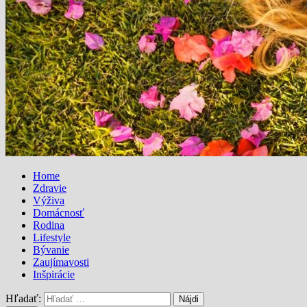
Home
Zdravie
Výživa
Domácnosť
Rodina
Lifestyle
Bývanie
Zaujímavosti
Inšpirácie
Hľadať: