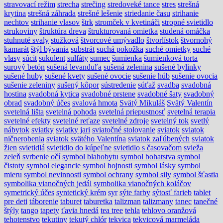
stravovací režim
strecha
strečing
stredoveké tance
stres
strešná
krytina
strešná záhrada
strešné lešenie
striedanie času
strihanie
nechtov
strihanie vlasov
štrk
stromček v kvetináči
stropné svietidlo
strukoviny
štruktúra dreva
štrukturovaná omietka
studená omáčka
stuhnuté svaly
stužková
štvorcové umývadlo
štvorlístok
štvornohý
kamarát
štýl bývania
substrát
suchá pokožka
suché omietky
suché
vlasy
súcit
sukulent
sulfáty
sumec
šumienka
šumienková torta
surový betón
sušená levanduľa
sušená zelenina
sušené bylinky
sušené huby
sušené kvety
sušené ovocie
sušenie húb
sušenie ovocia
sušenie zeleniny
sušený kôpor
sústredenie
súťaž
svadba
svadobná
hostina
svadobná kytica
svadobné prstene
svadobné šaty
svadobný
obrad
svadobný účes
svalová hmota
Svätý Mikuláš
Svätý Valentín
svetelná lišta
svetelná pohoda
svetelná priepustnosť
svetelná terapia
svetelné efekty
svetelné reťaze
svetelné zdroje
svetelný tok
svetlý
nábytok
sviatky
sviatky jari
sviatočné stolovanie
sviatok
sviatok
ničnerobenia
sviatok svätého Valentína
sviatok zaľúbených
sviatok
žien
svietidlá
svietidlo do kúpeľne
svietidlo s časovačom
svieža
zeleň
svrbenie očí
symbol blahobytu
symbol bohatstva
symbol
čistoty
symbol elegancie
symbol hojnosti
symbol lásky
symbol
mieru
symbol nevinnosti
symbol ochrany
symbol sily
symbol šťastia
symbolika vianočných jedál
symbolika vianočných koláčov
symetrický účes
syntetický krém
syr
sýte farby
sýtosť farieb
tablet
pre deti
táborenie
taburet
taburetka
talizman
talizmany
tanec
tanečné
štýly
tango
tapety
ťavia hnedá
tea tree
tehla
tehlovo oranžová
tehotenstvo
tekutiny
tekutý chlór
tekvica
tekvicová marmeláda