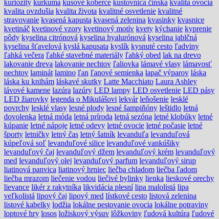
kuriozity
kurkuma
kusové koberce
kustovnica čínska
kvalita ovocia
kvalita ovzdušia
kvalita života
kvalitné osvetlenie
kvalitné
stravovanie
kvasená kapusta
kvasená zelenina
kvasinky
kvasnice
kvetináč
kvetinové vzory
kvetinový motív
kvety
kýchanie
kyprenie
pôdy
kyselina citrónová
kyselina hyalurónová
kyselina jablčná
kyselina šťavelová
kyslá kapusata
kyslík
kysnuté cesto
ľadviny
ľahká večera
ľahké stavebné materiály
ľahký obed
lak na drevo
lakovanie dreva
lakovanie nechtov
ľaliovka
lámavé vlasy
lámavosť
nechtov
laminát
lamino
ľan
ľanové semienka
lapač výparov
láska
láska ku knihám
láskavé skutky
Latte Macchiato
Laura Ashley
lávové kamene
lazúra
lazúry
LED lampy
LED osvetlenie
LED pásy
LED žiarovky
legenda o Mikulášovi
lekvár
leňošenie
lesklé
povrchy
lesklé vlasy
lesné plody
lesné šampiňóny
leštidlo
letná
dovolenka
letná móda
letná príroda
letná sezóna
letné klobúky
letné
kúpanie
letné nápoje
letné odevy
letné ovocie
letné počasie
letné
športy
letničky
letný čas
letný šatník
levanduľa
levanduľová
kúpeľová soľ
levanduľové silice
levanduľové vankúšiky
levanduľový čaj
levanduľový džem
levanduľový krém
levanduľový
med
levanduľový olej
levanduľový parfum
levanduľový sirup
liatinová panvica
liatinový hrniec
liečba chladom
liečba ľadom
liečba mrazom
liečenie vodou
liečivé bylinky
lienka
lieskové orechy
lievance
likér z rakytníka
likvidácia plesní
lipa malolistá
lipa
veľkolistá
lipový čaj
lipový med
lístkové cesto
listová zelenina
listové kabelky
lodžia
lokálne pestovanie ovocia
lokálne potraviny
loptové hry
losos
ložiskový výsuv
lôžkoviny
ľudová kultúra
ľudové