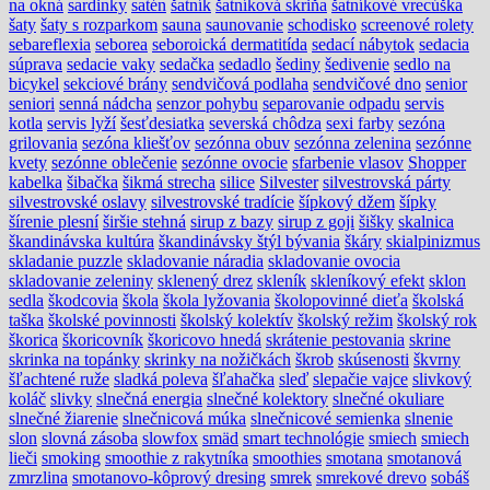
na okná
sardinky
satén
šatník
šatníková skriňa
šatníkové vrecúška
šaty
šaty s rozparkom
sauna
saunovanie
schodisko
screenové rolety
sebareflexia
seborea
seboroická dermatitída
sedací nábytok
sedacia
súprava
sedacie vaky
sedačka
sedadlo
šediny
šedivenie
sedlo na
bicykel
sekciové brány
sendvičová podlaha
sendvičové dno
senior
seniori
senná nádcha
senzor pohybu
separovanie odpadu
servis
kotla
servis lyží
šesťdesiatka
severská chôdza
sexi farby
sezóna
grilovania
sezóna kliešťov
sezónna obuv
sezónna zelenina
sezónne
kvety
sezónne oblečenie
sezónne ovocie
sfarbenie vlasov
Shopper
kabelka
šibačka
šikmá strecha
silice
Silvester
silvestrovská párty
silvestrovské oslavy
silvestrovské tradície
šípkový džem
šípky
šírenie plesní
širšie stehná
sirup z bazy
sirup z goji
šišky
skalnica
škandinávska kultúra
škandinávsky štýl bývania
škáry
skialpinizmus
skladanie puzzle
skladovanie náradia
skladovanie ovocia
skladovanie zeleniny
sklenený drez
skleník
skleníkový efekt
sklon
sedla
škodcovia
škola
škola lyžovania
školopovinné dieťa
školská
taška
školské povinnosti
školský kolektív
školský režim
školský rok
škorica
škoricovník
škoricovo hnedá
skrátenie pestovania
skrine
skrinka na topánky
skrinky na nožičkách
škrob
skúsenosti
škvrny
šľachtené ruže
sladká poleva
šľahačka
sleď
slepačie vajce
slivkový
koláč
slivky
slnečná energia
slnečné kolektory
slnečné okuliare
slnečné žiarenie
slnečnicová múka
slnečnicové semienka
slnenie
slon
slovná zásoba
slowfox
smäd
smart technológie
smiech
smiech
lieči
smoking
smoothie z rakytníka
smoothies
smotana
smotanová
zmrzlina
smotanovo-kôprový dresing
smrek
smrekové drevo
sobáš