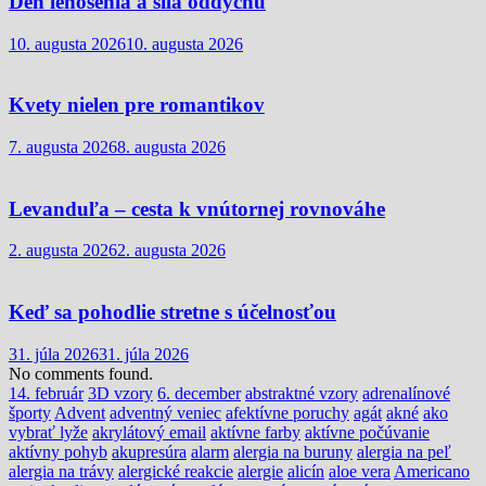
Deň leňošenia a sila oddychu
10. augusta 2026
10. augusta 2026
Kvety nielen pre romantikov
7. augusta 2026
8. augusta 2026
Levanduľa – cesta k vnútornej rovnováhe
2. augusta 2026
2. augusta 2026
Keď sa pohodlie stretne s účelnosťou
31. júla 2026
31. júla 2026
No comments found.
14. február
3D vzory
6. december
abstraktné vzory
adrenalínové
športy
Advent
adventný veniec
afektívne poruchy
agát
akné
ako
vybrať lyže
akrylátový email
aktívne farby
aktívne počúvanie
aktívny pohyb
akupresúra
alarm
alergia na buruny
alergia na peľ
alergia na trávy
alergické reakcie
alergie
alicín
aloe vera
Americano