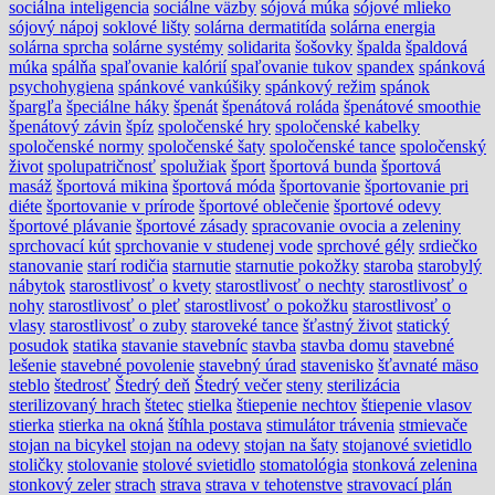
sociálna inteligencia
sociálne väzby
sójová múka
sójové mlieko
sójový nápoj
soklové lišty
solárna dermatitída
solárna energia
solárna sprcha
solárne systémy
solidarita
šošovky
špalda
špaldová
múka
spálňa
spaľovanie kalórií
spaľovanie tukov
spandex
spánková
psychohygiena
spánkové vankúšiky
spánkový režim
spánok
špargľa
špeciálne háky
špenát
špenátová roláda
špenátové smoothie
špenátový závin
špíz
spoločenské hry
spoločenské kabelky
spoločenské normy
spoločenské šaty
spoločenské tance
spoločenský
život
spolupatričnosť
spolužiak
šport
športová bunda
športová
masáž
športová mikina
športová móda
športovanie
športovanie pri
diéte
športovanie v prírode
športové oblečenie
športové odevy
športové plávanie
športové zásady
spracovanie ovocia a zeleniny
sprchovací kút
sprchovanie v studenej vode
sprchové gély
srdiečko
stanovanie
starí rodičia
starnutie
starnutie pokožky
staroba
starobylý
nábytok
starostlivosť o kvety
starostlivosť o nechty
starostlivosť o
nohy
starostlivosť o pleť
starostlivosť o pokožku
starostlivosť o
vlasy
starostlivosť o zuby
staroveké tance
šťastný život
statický
posudok
statika
stavanie stavebníc
stavba
stavba domu
stavebné
lešenie
stavebné povolenie
stavebný úrad
stavenisko
šťavnaté mäso
steblo
štedrosť
Štedrý deň
Štedrý večer
steny
sterilizácia
sterilizovaný hrach
štetec
stielka
štiepenie nechtov
štiepenie vlasov
stierka
stierka na okná
štíhla postava
stimulátor trávenia
stmievače
stojan na bicykel
stojan na odevy
stojan na šaty
stojanové svietidlo
stoličky
stolovanie
stolové svietidlo
stomatológia
stonková zelenina
stonkový zeler
strach
strava
strava v tehotenstve
stravovací plán