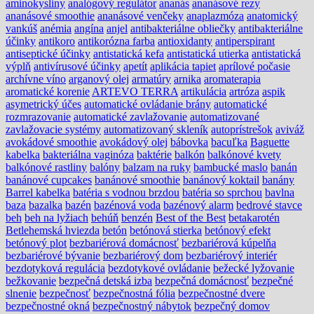
aminokysliny
analógový regulátor
ananás
ananásové rezy
ananásové smoothie
ananásové venčeky
anaplazmóza
anatomický
vankúš
anémia
angína
anjel
antibakteriálne obliečky
antibakteriálne
účinky
antikoro
antikorózna farba
antioxidanty
antiperspirant
antiseptické účinky
antistatická kefa
antistatická utierka
antistatická
výplň
antivírusové účinky
apetít
aplikácia tapiet
aprílové počasie
archívne víno
arganový olej
armatúry
arnika
aromaterapia
aromatické korenie
ARTEVO TERRA
artikulácia
artróza
aspik
asymetrický účes
automatické ovládanie brány
automatické
rozmrazovanie
automatické zavlažovanie
automatizované
zavlažovacie systémy
automatizovaný skleník
autoprístrešok
aviváž
avokádové smoothie
avokádový olej
bábovka
bacuľka
Baguette
kabelka
bakteriálna vaginóza
baktérie
balkón
balkónové kvety
balkónové rastliny
balóny
balzam na ruky
bambucké maslo
banán
banánové cupcakes
banánové smoothie
banánový koktail
banány
Barrel kabelka
batéria s vodnou brzdou
batéria so sprchou
bavlna
baza
bazalka
bazén
bazénová voda
bazénový alarm
bedrové stavce
beh
beh na lyžiach
behúň
benzén
Best of the Best
betakarotén
Betlehemská hviezda
betón
betónová stierka
betónový efekt
betónový plot
bezbariérová domácnosť
bezbariérová kúpelňa
bezbariérové bývanie
bezbariérový dom
bezbariérový interiér
bezdotyková regulácia
bezdotykové ovládanie
bežecké lyžovanie
bežkovanie
bezpečná detská izba
bezpečná domácnosť
bezpečné
slnenie
bezpečnosť
bezpečnostná fólia
bezpečnostné dvere
bezpečnostné okná
bezpečnostný nábytok
bezpečný domov