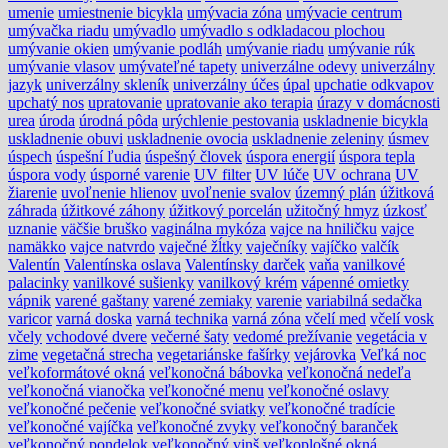
umenie
umiestnenie bicykla
umývacia zóna
umývacie centrum
umývačka riadu
umývadlo
umývadlo s odkladacou plochou
umývanie okien
umývanie podláh
umývanie riadu
umývanie rúk
umývanie vlasov
umývateľné tapety
univerzálne odevy
univerzálny
jazyk
univerzálny skleník
univerzálny účes
úpal
upchatie odkvapov
upchatý nos
upratovanie
upratovanie ako terapia
úrazy v domácnosti
urea
úroda
úrodná pôda
urýchlenie pestovania
uskladnenie bicykla
uskladnenie obuvi
uskladnenie ovocia
uskladnenie zeleniny
úsmev
úspech
úspešní ľudia
úspešný človek
úspora energií
úspora tepla
úspora vody
úsporné varenie
UV filter
UV lúče
UV ochrana
UV
žiarenie
uvoľnenie hlienov
uvoľnenie svalov
územný plán
úžitková
záhrada
úžitkové záhony
úžitkový porcelán
užitočný hmyz
úzkosť
uznanie
väčšie bruško
vaginálna mykóza
vajce na hniličku
vajce
namäkko
vajce natvrdo
vaječné žĺtky
vaječníky
vajíčko
valčík
Valentín
Valentínska oslava
Valentínsky darček
vaňa
vanilkové
palacinky
vanilkové sušienky
vanilkový krém
vápenné omietky
vápnik
varené gaštany
varené zemiaky
varenie
variabilná sedačka
varicor
varná doska
varná technika
varná zóna
včelí med
včelí vosk
včely
vchodové dvere
večerné šaty
vedomé prežívanie
vegetácia v
zime
vegetačná strecha
vegetariánske fašírky
vejárovka
Veľká noc
veľkoformátové okná
veľkonočná bábovka
veľkonočná nedeľa
veľkonočná vianočka
veľkonočné menu
veľkonočné oslavy
veľkonočné pečenie
veľkonočné sviatky
veľkonočné tradície
veľkonočné vajíčka
veľkonočné zvyky
veľkonočný baranček
veľkonočný pondelok
veľkonočný vinš
veľkoplošné okná