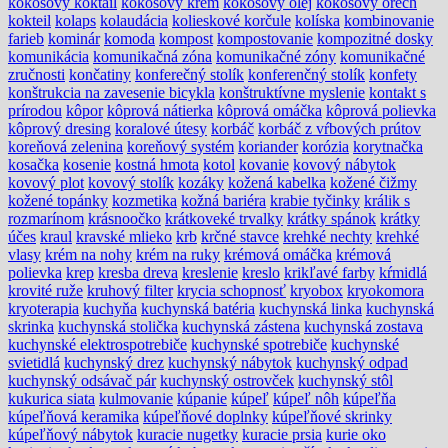
kokosový koktail
kokosový krém
kokosový olej
kokosový orech
kokteil
kolaps
kolaudácia
kolieskové korčule
kolíska
kombinovanie
farieb
kominár
komoda
kompost
kompostovanie
kompozitné dosky
komunikácia
komunikačná zóna
komunikačné zóny
komunikačné
zručnosti
končatiny
konferečný stolík
konferenčný stolík
konfety
konštrukcia na zavesenie bicykla
konštruktívne myslenie
kontakt s
prírodou
kôpor
kôprová nátierka
kôprová omáčka
kôprová polievka
kôprový dresing
koralové útesy
korbáč
korbáč z vŕbových prútov
koreňová zelenina
koreňový systém
koriander
korózia
korytnačka
kosačka
kosenie
kostná hmota
kotol
kovanie
kovový nábytok
kovový plot
kovový stolík
kozáky
kožená kabelka
kožené čižmy
kožené topánky
kozmetika
kožná bariéra
krabie tyčinky
králik s
rozmarínom
krásnoočko
krátkoveké trvalky
krátky spánok
krátky
účes
kraul
kravské mlieko
krb
krčné stavce
krehké nechty
krehké
vlasy
krém na nohy
krém na ruky
krémová omáčka
krémová
polievka
krep
kresba dreva
kreslenie
kreslo
krikľavé farby
kŕmidlá
krovité ruže
kruhový filter
krycia schopnosť
kryobox
kryokomora
kryoterapia
kuchyňa
kuchynská batéria
kuchynská linka
kuchynská
skrinka
kuchynská stolička
kuchynská zástena
kuchynská zostava
kuchynské elektrospotrebiče
kuchynské spotrebiče
kuchynské
svietidlá
kuchynský drez
kuchynský nábytok
kuchynský odpad
kuchynský odsávač pár
kuchynský ostrovček
kuchynský stôl
kukurica siata
kulmovanie
kúpanie
kúpeľ
kúpeľ nôh
kúpeľňa
kúpeľňová keramika
kúpeľňové doplnky
kúpeľňové skrinky
kúpeľňový nábytok
kuracie nugetky
kuracie prsia
kurie oko