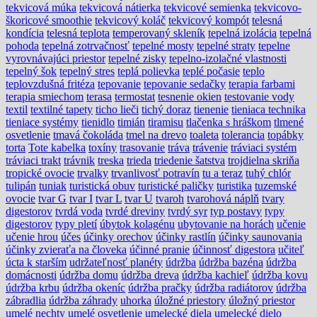
tekvicová múka
tekvicová nátierka
tekvicové semienka
tekvicovo-
škoricové smoothie
tekvicový koláč
tekvicový kompót
telesná
kondícia
telesná teplota
temperovaný skleník
tepelná izolácia
tepelná
pohoda
tepelná zotrvačnosť
tepelné mosty
tepelné straty
tepelne
vyrovnávajúci priestor
tepelné zisky
tepelno-izolačné vlastnosti
tepelný šok
tepelný stres
teplá polievka
teplé počasie
teplo
teplovzdušná fritéza
tepovanie
tepovanie sedačky
terapia farbami
terapia smiechom
terasa
termostat
tesnenie okien
testovanie vody
textil
textilné tapety
ticho lieči
tichý doraz
tienenie
tieniaca technika
tieniace systémy
tienidlo
timián
tiramisu
tlačenka s hráškom
tlmené
osvetlenie
tmavá čokoláda
tmel na drevo
toaleta
tolerancia
topábky
torta
Tote kabelka
toxíny
trasovanie
tráva
trávenie
tráviaci systém
tráviaci trakt
trávnik
treska
trieda
triedenie šatstva
trojdielna skriňa
tropické ovocie
trvalky
trvanlivosť potravín
tu a teraz
tuhý chlór
tulipán
tuniak
turistická obuv
turistické paličky
turistika
tuzemské
ovocie
tvar G
tvar I
tvar L
tvar U
tvaroh
tvarohová náplň
tvary
digestorov
tvrdá voda
tvrdé dreviny
tvrdý syr
typ postavy
typy
digestorov
typy pletí
úbytok kolagénu
ubytovanie na horách
učenie
učenie hrou
účes
účinky orechov
účinky rastlín
účinky saunovania
účinky zvieraťa na človeka
účinné pranie
účinnosť digestora
učiteľ
úcta k starším
udržateľnosť planéty
údržba
údržba bazéna
údržba
domácnosti
údržba domu
údržba dreva
údržba kachieľ
údržba kovu
údržba krbu
údržba okeníc
údržba pračky
údržba radiátorov
údržba
zábradlia
údržba záhrady
uhorka
úložné priestory
úložný priestor
umelé nechty
umelé osvetlenie
umelecké diela
umelecké dielo