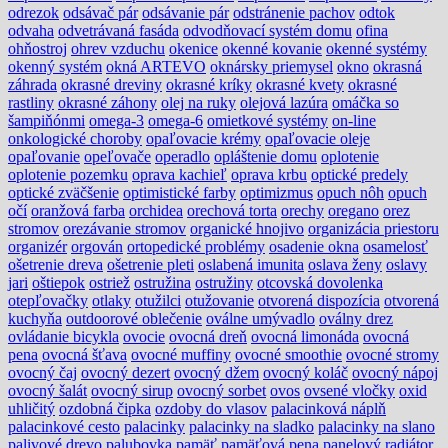
odrezok
odsávač pár
odsávanie pár
odstránenie pachov
odtok
odvaha
odvetrávaná fasáda
odvodňovací systém domu
ofina
ohňostroj
ohrev vzduchu
okenice
okenné kovanie
okenné systémy
okenný systém
okná ARTEVO
oknársky priemysel
okno
okrasná
záhrada
okrasné dreviny
okrasné kríky
okrasné kvety
okrasné
rastliny
okrasné záhony
olej na ruky
olejová lazúra
omáčka so
šampiňónmi
omega-3
omega-6
omietkové systémy
on-line
onkologické choroby
opaľovacie krémy
opaľovacie oleje
opaľovanie
opeľovače
operadlo
opláštenie domu
oplotenie
oplotenie pozemku
oprava kachieľ
oprava krbu
optické predely
optické zväčšenie
optimistické farby
optimizmus
opuch nôh
opuch
očí
oranžová farba
orchidea
orechová torta
orechy
oregano
orez
stromov
orezávanie stromov
organické hnojivo
organizácia priestoru
organizér
orgován
ortopedické problémy
osadenie okna
osamelosť
ošetrenie dreva
ošetrenie pleti
oslabená imunita
oslava ženy
oslavy
jari
oštiepok
ostriež
ostružina
ostružiny
otcovská dovolenka
otepľovačky
otlaky
otužilci
otužovanie
otvorená dispozícia
otvorená
kuchyňa
outdoorové oblečenie
oválne umývadlo
oválny drez
ovládanie bicykla
ovocie
ovocná dreň
ovocná limonáda
ovocná
pena
ovocná šťava
ovocné muffiny
ovocné smoothie
ovocné stromy
ovocný čaj
ovocný dezert
ovocný džem
ovocný koláč
ovocný nápoj
ovocný šalát
ovocný sirup
ovocný sorbet
ovos
ovsené vločky
oxid
uhličitý
ozdobná čipka
ozdoby do vlasov
palacinková náplň
palacinkové cesto
palacinky
palacinky na sladko
palacinky na slano
palivové drevo
palubovka
pamäť
pamäťová pena
panelový radiátor