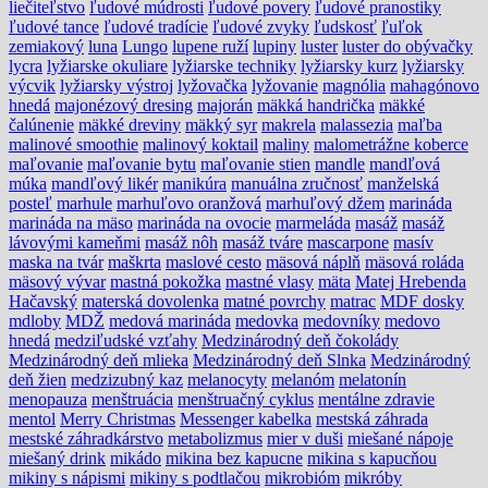
liečiteľstvo
ľudové múdrosti
ľudové povery
ľudové pranostiky
ľudové tance
ľudové tradície
ľudové zvyky
ľudskosť
ľuľok
zemiakový
luna
Lungo
lupene ruží
lupiny
luster
luster do obývačky
lycra
lyžiarske okuliare
lyžiarske techniky
lyžiarsky kurz
lyžiarsky
výcvik
lyžiarsky výstroj
lyžovačka
lyžovanie
magnólia
mahagónovo
hnedá
majonézový dresing
majorán
mäkká handrička
mäkké
čalúnenie
mäkké dreviny
mäkký syr
makrela
malassezia
maľba
malinové smoothie
malinový koktail
maliny
malometrážne koberce
maľovanie
maľovanie bytu
maľovanie stien
mandle
mandľová
múka
mandľový likér
manikúra
manuálna zručnosť
manželská
posteľ
marhule
marhuľovo oranžová
marhuľový džem
marináda
marináda na mäso
marináda na ovocie
marmeláda
masáž
masáž
lávovými kameňmi
masáž nôh
masáž tváre
mascarpone
masív
maska na tvár
maškrta
maslové cesto
mäsová náplň
mäsová roláda
mäsový vývar
mastná pokožka
mastné vlasy
mäta
Matej Hrebenda
Hačavský
materská dovolenka
matné povrchy
matrac
MDF dosky
mdloby
MDŽ
medová marináda
medovka
medovníky
medovo
hnedá
medziľudské vzťahy
Medzinárodný deň čokolády
Medzinárodný deň mlieka
Medzinárodný deň Slnka
Medzinárodný
deň žien
medzizubný kaz
melanocyty
melanóm
melatonín
menopauza
menštruácia
menštruačný cyklus
mentálne zdravie
mentol
Merry Christmas
Messenger kabelka
mestská záhrada
mestské záhradkárstvo
metabolizmus
mier v duši
miešané nápoje
miešaný drink
mikádo
mikina bez kapucne
mikina s kapucňou
mikiny s nápismi
mikiny s podtlačou
mikrobióm
mikróby