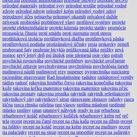
medicína
prírodné antibiotikum
prírodné hnojivo
prírodné liečivo
prírodné materiály
prírodné syry
prírodné textílie
prírodné vodné
zdroje
prírodné zdroje
prírodný krém
prírodný vodný zdroj
prirodzený účes
prístavba
prítomný okamih
prívalové dažde
prívesok
probiotiká
problémové vlasy
profilové systémy
projekt
projekt elektroinštalácie
projekt kúrenia
projekt statiky
promócie
propagácia čítania
proti smädu
proti starnutiu
proti stresu
protihluková izolácia
protišmyková dlažba
protišmyková páska
protišmyková podlaha
protizápalové účinky
prsia
prskavky
prsteň
pruhované šaty
pruženie bicykla
prúžkovaná látka
prúžky
prvá
pomoc
prvý letný deň
psí útulok
psie plemená
psie víno
pstruh
psychická rovnováha
psychické problémy
psychické uvoľnenie
psychické zdravie
psychohygiena
psychológia
psychológia farieb
pudingová náplň
pudingové rezy
pupenec
pyrotechnika
quickstep
racionálne stravovanie
Rad Insalatissime
radiátor
radiátorové ventily
rádius
radosť
rakovina hrubého čreva
rakovina konečníka
rakovina
kože
rakovina krčku maternice
rakovina maternice
rakovina pľúc
rakovina prostaty
rakovina prsníka
rakytník
rakytník rešetliakovitý
rakytníkový olej
rakytníkový sirup
rámovanie obrazov
raňajky
rasca
lúčna
rasca rímska
rašelina
rast vlasov
rastlina mladosti
rastlinné
mlieko
rastliny
ratan
ratanový nábytok
ready to eat
rebarbora
rebarborový koláč
rebarborový košíček
rebarborový krém
reč
reč
tela
recept
recept na čatní
recept na chia kašu
recept na džem
recept
na fašírky
recept na koláč
recept na krém
recept na mufinny
recept
na palacinky
recept na sirup
recept na smoothie
recept na sušienky