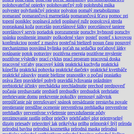
polohovateľné opierky
polohovateľný rošt
polohrubá múka
polyester
polyfunkčný priestor
polyston
pomalý metabolizmus
pomaranč
pomarančová marmeláda
pomarančová šťava
pomoc pri
topení
poniklec
popínavá zeleň
popínavé ruže
popolcová streda
popraskaná koža
porcelán
porcelánové šálky
porcelánové taniere
porelánový servis
poriadok
porozumenie
poruchy hybnosti
poruchy
spánku
posilnenie imunity
poškodené vlasy
posteľ
posteľ s kovovou
konštrukciou
posteľ z masívu
posteľná bielizeň
posun času
posuvný
mechanizmus
posvätná bylinka
poťah na sedačku
poťahové látky
potápanie
potok
potraviny
pozitívna energia
pozitívne myslenie
pozitívne výsledky
prací cyklus
prací program
pracovná doska
pracovné vzťahy
pracovný kútik
praktická kuchyňa
praktická
kúpeľňa
praktická pohovka
praktické darčeky
praktické kvetibáče
praktické zásuvky
pranie bielizne
pranostiky o počasí
prasiatko
práva žien
pravidelný pohyb
pravidlá lyžovania
prázdniny
prebiotické účinky
prechádzka
prechladnutie
prechod
predpoveď
počasia
predsavzatie
predsieň
predsudky
predsudok
prehriatie
prehrievanie domu
prekrvenie pokožky
prenosný nábytok
prepúšťanie pár
prerušovaný spánok
presádzanie
prestavba povale
prestieranie
prestížne ocenenie
preventívna prehliadka
preventívne
prehliadky
preventívne vyšetrenie
prevzdušnenie pôdy
prezimovanie rastlín
príbor
priečky
priehľadný plot
priemyselný
dizajn
priesady
priesvitný lak
prikrývka
prilba
prímorský štýl
príroda
prírodná bavlna
prírodná kozmetika
prírodná maska
prírodná