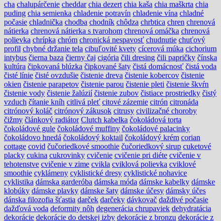
cha
chalupárčenie
cheddar
chia dezert
chia kaša
chia maškrta
chia
puding
chia semienka
chladenie potravín
chladenie vína
chladné
počasie
chladnička
chodba
chodník
chôdza
chrbtica
chren
chrenová
nátierka
chrenová nátierka s tvarohom
chrenová omáčka
chrenová
polievka
chrípka
chróm
chronická nespavosť
chudnutie
chuťový
profil
chybné držanie tela
cibuľovité kvety
cícerová múka
cichorium
intybus
čierna baza
čierny čaj
cigória
čili dresing
čili papričky
čínska
kultúra
čipkovaná blúzka
čipkované šaty
čistá domácnosť
čistá voda
čisté línie
čisté ovzdušie
čistenie dreva
čistenie kobercov
čistenie
okien
čistenie parapetov
čistenie parou
čistenie pleti
čistenie škvŕn
čistenie vody
čistenie žalúzií
čistenie zubov
čistiace prostriedky
čistý
vzduch
čítanie kníh
citlivá pleť
citové zázemie
citrón
citronáda
citrónový koláč
citrónový zákusok
citrusy
civilizačné choroby
čižmy
článkový radiátor
Clutch kabelka
čokoládová torta
čokoládové gule
čokoládové muffiny
čokoládové palacinky
čokoládovo hnedá
čokoládový koktail
čokoládový krém
corian
cottage
covid
čučoriedkové smoothie
čučoriedkový sirup
cuketové
placky
cukina
cukrovinky
cvičenie
cvičenie pri diéte
cvičenie v
tehotenstve
cvičenie v zime
cvikla
cviklová polievka
cviklové
smoothie
cyklámeny
cyklistické dresy
cyklistické nohavice
cyklistika
dámska garderóba
dámska móda
dámske kabelky
dámske
klobúky
dámske plavky
dámske šaty
dámske účesy
dámsky účes
dánska filozofia šťastia
darček
darčeky
dávkovač
daždivé počasie
dažďová voda
deformity nôh
degenerácia chrupaviek
dehydratácia
dekorácie
dekorácie do detskej izby
dekorácie z bronzu
dekorácie z