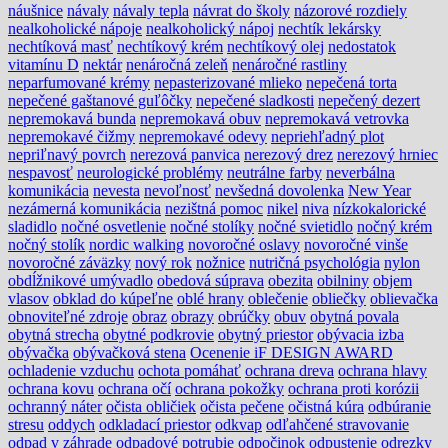
náušnice
návaly
návaly tepla
návrat do školy
názorové rozdiely
nealkoholické nápoje
nealkoholický nápoj
nechtík lekársky
nechtíková masť
nechtíkový krém
nechtíkový olej
nedostatok
vitamínu D
nektár
nenáročná zeleň
nenáročné rastliny
neparfumované krémy
nepasterizované mlieko
nepečená torta
nepečené gaštanové guľôčky
nepečené sladkosti
nepečený dezert
nepremokavá bunda
nepremokavá obuv
nepremokavá vetrovka
nepremokavé čižmy
nepremokavé odevy
nepriehľadný plot
nepriľnavý povrch
nerezová panvica
nerezový drez
nerezový hrniec
nespavosť
neurologické problémy
neutrálne farby
neverbálna
komunikácia
nevesta
nevoľnosť
nevšedná dovolenka
New Year
nezámerná komunikácia
nezištná pomoc
nikel
niva
nízkokalorické
sladidlo
nočné osvetlenie
nočné stolíky
nočné svietidlo
nočný krém
nočný stolík
nordic walking
novoročné oslavy
novoročné vinše
novoročné záväzky
nový rok
nožnice
nutričná psychológia
nylon
obdĺžnikové umývadlo
obedová súprava
obezita
obilniny
objem
vlasov
obklad do kúpeľne
oblé hrany
oblečenie
obliečky
oblievačka
obnoviteľné zdroje
obraz
obrazy
obrúčky
obuv
obytná povala
obytná strecha
obytné podkrovie
obytný priestor
obývacia izba
obývačka
obývačková stena
Ocenenie iF DESIGN AWARD
ochladenie vzduchu
ochota pomáhať
ochrana dreva
ochrana hlavy
ochrana kovu
ochrana očí
ochrana pokožky
ochrana proti korózii
ochranný náter
očista obličiek
očista pečene
očistná kúra
odbúranie
stresu
oddych
odkladací priestor
odkvap
odľahčené stravovanie
odpad v záhrade
odpadové potrubie
odpočinok
odpustenie
odrezky