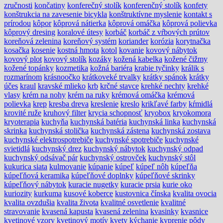
zručnosti
končatiny
konferečný stolík
konferenčný stolík
konfety
konštrukcia na zavesenie bicykla
konštruktívne myslenie
kontakt s
prírodou
kôpor
kôprová nátierka
kôprová omáčka
kôprová polievka
kôprový dresing
koralové útesy
korbáč
korbáč z vŕbových prútov
koreňová zelenina
koreňový systém
koriander
korózia
korytnačka
kosačka
kosenie
kostná hmota
kotol
kovanie
kovový nábytok
kovový plot
kovový stolík
kozáky
kožená kabelka
kožené čižmy
kožené topánky
kozmetika
kožná bariéra
krabie tyčinky
králik s
rozmarínom
krásnoočko
krátkoveké trvalky
krátky spánok
krátky
účes
kraul
kravské mlieko
krb
krčné stavce
krehké nechty
krehké
vlasy
krém na nohy
krém na ruky
krémová omáčka
krémová
polievka
krep
kresba dreva
kreslenie
kreslo
krikľavé farby
kŕmidlá
krovité ruže
kruhový filter
krycia schopnosť
kryobox
kryokomora
kryoterapia
kuchyňa
kuchynská batéria
kuchynská linka
kuchynská
skrinka
kuchynská stolička
kuchynská zástena
kuchynská zostava
kuchynské elektrospotrebiče
kuchynské spotrebiče
kuchynské
svietidlá
kuchynský drez
kuchynský nábytok
kuchynský odpad
kuchynský odsávač pár
kuchynský ostrovček
kuchynský stôl
kukurica siata
kulmovanie
kúpanie
kúpeľ
kúpeľ nôh
kúpeľňa
kúpeľňová keramika
kúpeľňové doplnky
kúpeľňové skrinky
kúpeľňový nábytok
kuracie nugetky
kuracie prsia
kurie oko
kuriozity
kurkuma
kusové koberce
kustovnica čínska
kvalita ovocia
kvalita ovzdušia
kvalita života
kvalitné osvetlenie
kvalitné
stravovanie
kvasená kapusta
kvasená zelenina
kvasinky
kvasnice
kvetinové vzory
kvetinový motív
kvety
kýchanie
kyprenie pôdy