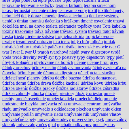
stres
teplá polievka
teplé počasie
teplo
teplovzdušná fritéza
tepovanie
tepovanie sedačky
terapia farbami
terapia smiechom
terasa
termostat
tesnenie okien
testovanie vody
textil
textilné tapety
ticho lieči
tichý doraz
tienenie
tieniaca technika
tieniace systémy
tienidlo
timián
tiramisu
tlačenka s hráškom
tlmené osvetlenie
tmavá
čokoláda
tmel na drevo
toaleta
tolerancia
topábky
torta
Tote kabelka
toxíny
trasovanie
tráva
trávenie
tráviaci systém
tráviaci trakt
trávnik
treska
trieda
triedenie šatstva
trojdielna skriňa
tropické ovocie
trvalky
trvanlivosť potravín
tu a teraz
tuhý chlór
tulipán
tuniak
turistická obuv
turistické paličky
turistika
tuzemské ovocie
tvar G
tvar I
tvar L
tvar U
tvaroh
tvarohová náplň
tvary digestorov
tvrdá
voda
tvrdé dreviny
tvrdý syr
typ postavy
typy digestorov
typy pletí
úbytok kolagénu
ubytovanie na horách
učenie
učenie hrou
účes
účinky orechov
účinky rastlín
účinky saunovania
účinky zvieraťa na
človeka
účinné pranie
účinnosť digestora
učiteľ
úcta k starším
udržateľnosť planéty
údržba
údržba bazéna
údržba domácnosti
údržba domu
údržba dreva
údržba kachieľ
údržba kovu
údržba krbu
údržba okeníc
údržba pračky
údržba radiátorov
údržba zábradlia
údržba záhrady
uhorka
úložné priestory
úložný priestor
umelé
nechty
umelé osvetlenie
umelecké diela
umelecké dielo
umenie
umiestnenie bicykla
umývacia zóna
umývacie centrum
umývačka
riadu
umývadlo
umývadlo s odkladacou plochou
umývanie okien
umývanie podláh
umývanie riadu
umývanie rúk
umývanie vlasov
umývateľné tapety
univerzálne odevy
univerzálny jazyk
univerzálny
skleník
univerzálny účes
úpal
upchatie odkvapov
upchatý nos