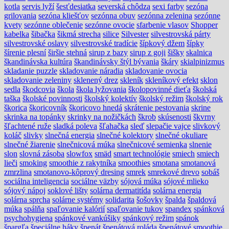
kotla
servis lyží
šesťdesiatka
severská chôdza
sexi farby
sezóna
grilovania
sezóna kliešťov
sezónna obuv
sezónna zelenina
sezónne
kvety
sezónne oblečenie
sezónne ovocie
sfarbenie vlasov
Shopper
kabelka
šibačka
šikmá strecha
silice
Silvester
silvestrovská párty
silvestrovské oslavy
silvestrovské tradície
šípkový džem
šípky
šírenie plesní
širšie stehná
sirup z bazy
sirup z goji
šišky
skalnica
škandinávska kultúra
škandinávsky štýl bývania
škáry
skialpinizmus
skladanie puzzle
skladovanie náradia
skladovanie ovocia
skladovanie zeleniny
sklenený drez
skleník
skleníkový efekt
sklon
sedla
škodcovia
škola
škola lyžovania
školopovinné dieťa
školská
taška
školské povinnosti
školský kolektív
školský režim
školský rok
škorica
škoricovník
škoricovo hnedá
skrátenie pestovania
skrine
skrinka na topánky
skrinky na nožičkách
škrob
skúsenosti
škvrny
šľachtené ruže
sladká poleva
šľahačka
sleď
slepačie vajce
slivkový
koláč
slivky
slnečná energia
slnečné kolektory
slnečné okuliare
slnečné žiarenie
slnečnicová múka
slnečnicové semienka
slnenie
slon
slovná zásoba
slowfox
smäd
smart technológie
smiech
smiech
lieči
smoking
smoothie z rakytníka
smoothies
smotana
smotanová
zmrzlina
smotanovo-kôprový dresing
smrek
smrekové drevo
sobáš
sociálna inteligencia
sociálne väzby
sójová múka
sójové mlieko
sójový nápoj
soklové lišty
solárna dermatitída
solárna energia
solárna sprcha
solárne systémy
solidarita
šošovky
špalda
špaldová
múka
spálňa
spaľovanie kalórií
spaľovanie tukov
spandex
spánková
psychohygiena
spánkové vankúšiky
spánkový režim
spánok
špargľa
špeciálne háky
špenát
špenátová roláda
špenátové smoothie