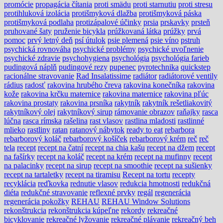
promócie
propagácia čítania
proti smädu
proti starnutiu
proti stresu
protihluková izolácia
protišmyková dlažba
protišmyková páska
protišmyková podlaha
protizápalové účinky
prsia
prskavky
prsteň
pruhované šaty
pruženie bicykla
prúžkovaná látka
prúžky
prvá
pomoc
prvý letný deň
psí útulok
psie plemená
psie víno
pstruh
psychická rovnováha
psychické problémy
psychické uvoľnenie
psychické zdravie
psychohygiena
psychológia
psychológia farieb
pudingová náplň
pudingové rezy
pupenec
pyrotechnika
quickstep
racionálne stravovanie
Rad Insalatissime
radiátor
radiátorové ventily
rádius
radosť
rakovina hrubého čreva
rakovina konečníka
rakovina
kože
rakovina krčku maternice
rakovina maternice
rakovina pľúc
rakovina prostaty
rakovina prsníka
rakytník
rakytník rešetliakovitý
rakytníkový olej
rakytníkový sirup
rámovanie obrazov
raňajky
rasca
lúčna
rasca rímska
rašelina
rast vlasov
rastlina mladosti
rastlinné
mlieko
rastliny
ratan
ratanový nábytok
ready to eat
rebarbora
rebarborový koláč
rebarborový košíček
rebarborový krém
reč
reč
tela
recept
recept na čatní
recept na chia kašu
recept na džem
recept
na fašírky
recept na koláč
recept na krém
recept na mufinny
recept
na palacinky
recept na sirup
recept na smoothie
recept na sušienky
recept na tartaletky
recept na tiramisu
Recept na tortu
recepty
recyklácia
reďkovka
rednutie vlasov
redukcia hmotnosti
redukčná
diéta
redukčné stravovanie
reflexné prvky
regál
regenerácia
regenerácia pokožky
REHAU
REHAU Window Solutions
rekonštrukcia
rekonštrukcia kúpeľne
rekordy
rekreačné
bicyklovanie
rekreačné lyžovanie
rekreačné plávanie
rekreačný beh