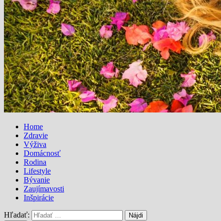
Home
Zdravie
Výživa
Domácnosť
Rodina
Lifestyle
Bývanie
Zaujímavosti
Inšpirácie
Hľadať: