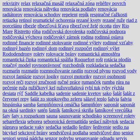
rekvizity
relax
relaxačná masáž
relaxačná zóna
reliéfny povrch
renovácia
renovácia nábytku
renovácia podlahy
renovácia
radiátorov
renovácia schodov
repelent
repík
respiračné ťažkosti
retiazka
retinol
reumatické ochorenia
rezané kvety
rezané ruže
riad z
porcelánu
ríbezle
ríbezľová šťava
ríbezľové želé
ricotta
ríny
Rio
Mare
Ristretto
róba
rodičovská dovolenka
rodičovská podpora
rodičovská výchova
rodičovský zámok
rodina
rodinná oslava
rodinné financie
rodinné stolovanie
rodinné výlety
rodinné vzťahy
rodinný bazén
rodinný dom
rodinný rozpočet
rodinný výlet
Rododendrony
rolety
rolovacie brány
romantická atmosféra
romantická čipka
romantická spálňa
Roquefort
rošt
rotácia plodín
rotačný model
rovnoprávnosť
rozchodník
rozkladacia sedačka
rozmarín
rozmatín
rozmnožovanie rastlín
rozvod plynu
rozvod vody
rozvoj fantázie
rozvoj logiky
rozvoj motoriky
rozvoj osobnosti
rozvoj reči
rozvoj zručnosti
ručné práce
rumanček
rumba
rúra na
pečenie
ruža
ružičkový kel
ružovofialová
rybí tuk
ryby
rýchla
desiata
rýľ
Saddle kabelka
sadenie
sadenie kvetov
sako
šalát
šalát z
červenej repy
šalát zo stopkového zeleru
sálavé teplo
šalvia
šalvia
hispánska
samba
šampiňónová omáčka
šampiňóny
saponát
saponát
na okná
sardinky
satén
šatník
šatníková skriňa
šatníkové vrecúška
šaty
šaty s rozparkom
sauna
saunovanie
schodisko
screenové rolety
sebareflexia
seborea
seboroická dermatitída
sedací nábytok
sedacia
súprava
sedacie vaky
sedačka
sedadlo
šediny
šedivenie
sedlo na
bicykel
sekciové brány
sendvičová podlaha
sendvičové dno
senior
seniori
senná nádcha
senzor pohybu
separovanie odpadu
servis