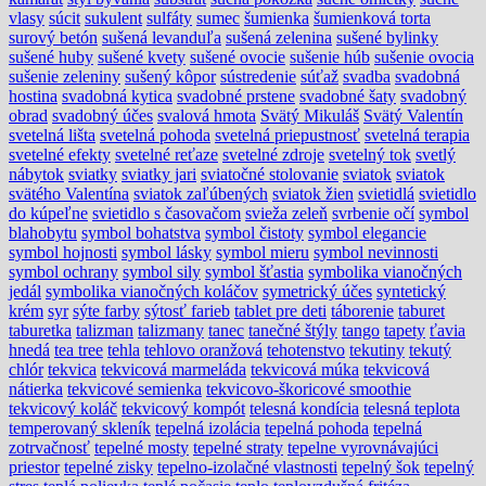
vlasy
súcit
sukulent
sulfáty
sumec
šumienka
šumienková torta
surový betón
sušená levanduľa
sušená zelenina
sušené bylinky
sušené huby
sušené kvety
sušené ovocie
sušenie húb
sušenie ovocia
sušenie zeleniny
sušený kôpor
sústredenie
súťaž
svadba
svadobná
hostina
svadobná kytica
svadobné prstene
svadobné šaty
svadobný
obrad
svadobný účes
svalová hmota
Svätý Mikuláš
Svätý Valentín
svetelná lišta
svetelná pohoda
svetelná priepustnosť
svetelná terapia
svetelné efekty
svetelné reťaze
svetelné zdroje
svetelný tok
svetlý
nábytok
sviatky
sviatky jari
sviatočné stolovanie
sviatok
sviatok
svätého Valentína
sviatok zaľúbených
sviatok žien
svietidlá
svietidlo
do kúpeľne
svietidlo s časovačom
svieža zeleň
svrbenie očí
symbol
blahobytu
symbol bohatstva
symbol čistoty
symbol elegancie
symbol hojnosti
symbol lásky
symbol mieru
symbol nevinnosti
symbol ochrany
symbol sily
symbol šťastia
symbolika vianočných
jedál
symbolika vianočných koláčov
symetrický účes
syntetický
krém
syr
sýte farby
sýtosť farieb
tablet pre deti
táborenie
taburet
taburetka
talizman
talizmany
tanec
tanečné štýly
tango
tapety
ťavia
hnedá
tea tree
tehla
tehlovo oranžová
tehotenstvo
tekutiny
tekutý
chlór
tekvica
tekvicová marmeláda
tekvicová múka
tekvicová
nátierka
tekvicové semienka
tekvicovo-škoricové smoothie
tekvicový koláč
tekvicový kompót
telesná kondícia
telesná teplota
temperovaný skleník
tepelná izolácia
tepelná pohoda
tepelná
zotrvačnosť
tepelné mosty
tepelné straty
tepelne vyrovnávajúci
priestor
tepelné zisky
tepelno-izolačné vlastnosti
tepelný šok
tepelný