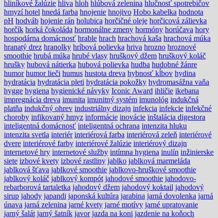
hliníkové žalúzie
hliva
hloh
hlúbová zelenina
hlučnosť spotrebičov
hmyzí hotel
hnedá farba
hnojenie
hnojivo
Hobo kabelka
hodnota
pH
hodváb
hojenie rán
holubica
horčičné oleje
horčicová zálievka
horčík
horká čokoláda
hormonálne zmeny
hormóny
horúčava
hory
hospodárna domácnosť
hrable
hrach
hrachová kaša
hrachová múka
hranatý drez
hranolky
hríbová polievka
hriva
hrozno
hroznové
smoothie
hrubá múka
hrubé vlasy
hruškový džem
hruškový koláč
hrušky
hubová nátierka
hubová polievka
hudba
hudobné žánre
humor
humor lieči
humus
hustota dreva
hybnosť kĺbov
hydina
hydratácia
hydratácia pleti
hydratácia pokožky
hydromasážna vaňa
hygge
hygiena
hygienické návyky
Iconic Award
ihličie
ikebana
impregnácia dreva
imunita
imunitný systém
imunológ
indukčná
platňa
indukčný ohrev
industriálny dizajn
infekcia
infekcie
infekčné
choroby
infikovaný hmyz
informácie
inovácie
inštalácia digestora
inteligentná domácnosť
inteligentná ochrana
intenzita hluku
intenzita svetla
interiér
interiérová farba
interiérová zeleň
interiérové
dvere
interiérové farby
interiérové žalúzie
interiérový dizajn
internetové hry
internetové služby
intímna hygiena
inulín
inžinierske
siete
izbové kvety
izbové rastliny
jablko
jablková marmeláda
jablková šťava
jablkové smoothie
jablkovo-hruškové smoothie
jablkový koláč
jablkový kompót
jahodové smoothie
jahodovo-
rebarborová tartaletka
jahodový džem
jahodový koktail
jahodový
sirup
jahody
japandi
japonská kultúra
jarabina
jarná dovolenka
jarná
únava
jarná zelenina
jarné kvety
jarné motívy
jarné upratovanie
jarný šalát
jarný šatník
javor
jazda na koni
jazdenie na koňoch