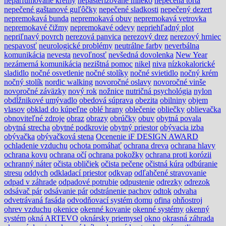
neparfumované krémy
nepasterizované mlieko
nepečená torta
nepečené gaštanové guľôčky
nepečené sladkosti
nepečený dezert
nepremokavá bunda
nepremokavá obuv
nepremokavá vetrovka
nepremokavé čižmy
nepremokavé odevy
nepriehľadný plot
nepriľnavý povrch
nerezová panvica
nerezový drez
nerezový hrniec
nespavosť
neurologické problémy
neutrálne farby
neverbálna
komunikácia
nevesta
nevoľnosť
nevšedná dovolenka
New Year
nezámerná komunikácia
nezištná pomoc
nikel
niva
nízkokalorické
sladidlo
nočné osvetlenie
nočné stolíky
nočné svietidlo
nočný krém
nočný stolík
nordic walking
novoročné oslavy
novoročné vinše
novoročné záväzky
nový rok
nožnice
nutričná psychológia
nylon
obdĺžnikové umývadlo
obedová súprava
obezita
obilniny
objem
vlasov
obklad do kúpeľne
oblé hrany
oblečenie
obliečky
oblievačka
obnoviteľné zdroje
obraz
obrazy
obrúčky
obuv
obytná povala
obytná strecha
obytné podkrovie
obytný priestor
obývacia izba
obývačka
obývačková stena
Ocenenie iF DESIGN AWARD
ochladenie vzduchu
ochota pomáhať
ochrana dreva
ochrana hlavy
ochrana kovu
ochrana očí
ochrana pokožky
ochrana proti korózii
ochranný náter
očista obličiek
očista pečene
očistná kúra
odbúranie
stresu
oddych
odkladací priestor
odkvap
odľahčené stravovanie
odpad v záhrade
odpadové potrubie
odpustenie
odrezky
odrezok
odsávač pár
odsávanie pár
odstránenie pachov
odtok
odvaha
odvetrávaná fasáda
odvodňovací systém domu
ofina
ohňostroj
ohrev vzduchu
okenice
okenné kovanie
okenné systémy
okenný
systém
okná ARTEVO
oknársky priemysel
okno
okrasná záhrada