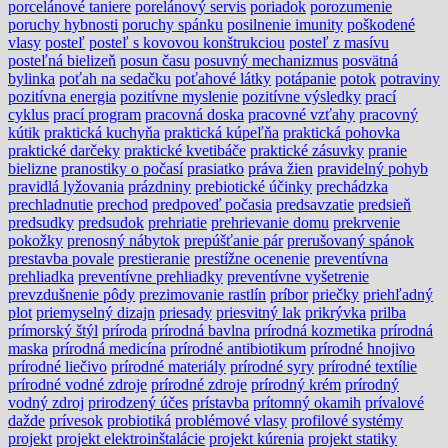
porcelánové taniere
porelánový servis
poriadok
porozumenie
poruchy hybnosti
poruchy spánku
posilnenie imunity
poškodené
vlasy
posteľ
posteľ s kovovou konštrukciou
posteľ z masívu
posteľná bielizeň
posun času
posuvný mechanizmus
posvätná
bylinka
poťah na sedačku
poťahové látky
potápanie
potok
potraviny
pozitívna energia
pozitívne myslenie
pozitívne výsledky
prací
cyklus
prací program
pracovná doska
pracovné vzťahy
pracovný
kútik
praktická kuchyňa
praktická kúpeľňa
praktická pohovka
praktické darčeky
praktické kvetibáče
praktické zásuvky
pranie
bielizne
pranostiky o počasí
prasiatko
práva žien
pravidelný pohyb
pravidlá lyžovania
prázdniny
prebiotické účinky
prechádzka
prechladnutie
prechod
predpoveď počasia
predsavzatie
predsieň
predsudky
predsudok
prehriatie
prehrievanie domu
prekrvenie
pokožky
prenosný nábytok
prepúšťanie pár
prerušovaný spánok
prestavba povale
prestieranie
prestížne ocenenie
preventívna
prehliadka
preventívne prehliadky
preventívne vyšetrenie
prevzdušnenie pôdy
prezimovanie rastlín
príbor
priečky
priehľadný
plot
priemyselný dizajn
priesady
priesvitný lak
prikrývka
prilba
prímorský štýl
príroda
prírodná bavlna
prírodná kozmetika
prírodná
maska
prírodná medicína
prírodné antibiotikum
prírodné hnojivo
prírodné liečivo
prírodné materiály
prírodné syry
prírodné textílie
prírodné vodné zdroje
prírodné zdroje
prírodný krém
prírodný
vodný zdroj
prirodzený účes
prístavba
prítomný okamih
prívalové
dažde
prívesok
probiotiká
problémové vlasy
profilové systémy
projekt
projekt elektroinštalácie
projekt kúrenia
projekt statiky