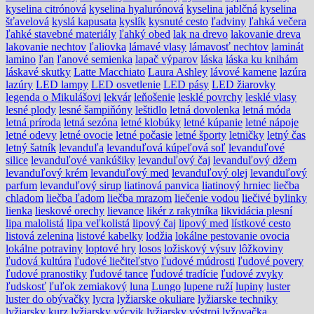
kyselina citrónová
kyselina hyalurónová
kyselina jablčná
kyselina
šťavelová
kyslá kapusata
kyslík
kysnuté cesto
ľadviny
ľahká večera
ľahké stavebné materiály
ľahký obed
lak na drevo
lakovanie dreva
lakovanie nechtov
ľaliovka
lámavé vlasy
lámavosť nechtov
laminát
lamino
ľan
ľanové semienka
lapač výparov
láska
láska ku knihám
láskavé skutky
Latte Macchiato
Laura Ashley
lávové kamene
lazúra
lazúry
LED lampy
LED osvetlenie
LED pásy
LED žiarovky
legenda o Mikulášovi
lekvár
leňošenie
lesklé povrchy
lesklé vlasy
lesné plody
lesné šampiňóny
leštidlo
letná dovolenka
letná móda
letná príroda
letná sezóna
letné klobúky
letné kúpanie
letné nápoje
letné odevy
letné ovocie
letné počasie
letné športy
letničky
letný čas
letný šatník
levanduľa
levanduľová kúpeľová soľ
levanduľové
silice
levanduľové vankúšiky
levanduľový čaj
levanduľový džem
levanduľový krém
levanduľový med
levanduľový olej
levanduľový
parfum
levanduľový sirup
liatinová panvica
liatinový hrniec
liečba
chladom
liečba ľadom
liečba mrazom
liečenie vodou
liečivé bylinky
lienka
lieskové orechy
lievance
likér z rakytníka
likvidácia plesní
lipa malolistá
lipa veľkolistá
lipový čaj
lipový med
lístkové cesto
listová zelenina
listové kabelky
lodžia
lokálne pestovanie ovocia
lokálne potraviny
loptové hry
losos
ložiskový výsuv
lôžkoviny
ľudová kultúra
ľudové liečiteľstvo
ľudové múdrosti
ľudové povery
ľudové pranostiky
ľudové tance
ľudové tradície
ľudové zvyky
ľudskosť
ľuľok zemiakový
luna
Lungo
lupene ruží
lupiny
luster
luster do obývačky
lycra
lyžiarske okuliare
lyžiarske techniky
lyžiarsky kurz
lyžiarsky výcvik
lyžiarsky výstroj
lyžovačka