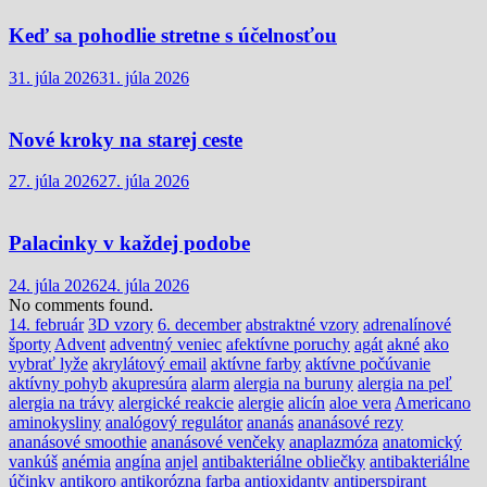
Keď sa pohodlie stretne s účelnosťou
31. júla 2026
31. júla 2026
Nové kroky na starej ceste
27. júla 2026
27. júla 2026
Palacinky v každej podobe
24. júla 2026
24. júla 2026
No comments found.
14. február
3D vzory
6. december
abstraktné vzory
adrenalínové
športy
Advent
adventný veniec
afektívne poruchy
agát
akné
ako
vybrať lyže
akrylátový email
aktívne farby
aktívne počúvanie
aktívny pohyb
akupresúra
alarm
alergia na buruny
alergia na peľ
alergia na trávy
alergické reakcie
alergie
alicín
aloe vera
Americano
aminokysliny
analógový regulátor
ananás
ananásové rezy
ananásové smoothie
ananásové venčeky
anaplazmóza
anatomický
vankúš
anémia
angína
anjel
antibakteriálne obliečky
antibakteriálne
účinky
antikoro
antikorózna farba
antioxidanty
antiperspirant