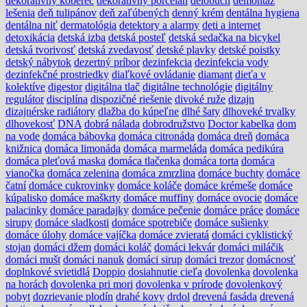
dekoratívny koberec
dekoratívny porcelán
delobuch
demontáž
lešenia
deň tulipánov
deň zaľúbených
denný krém
dentálna hygiena
dentálna niť
dermatológia
detektory a alarmy
deti a internet
detoxikácia
detská izba
detská posteľ
detská sedačka na bicykel
detská tvorivosť
detská zvedavosť
detské plavky
detské poistky
detský nábytok
dezertný príbor
dezinfekcia
dezinfekcia vody
dezinfekčné prostriedky
diaľkové ovládanie
diamant
dieťa v
kolektíve
digestor
digitálna tlač
digitálne technológie
digitálny
regulátor
disciplína
dispozičné riešenie
divoké ruže
dizajn
dizajnérske radiátory
dlažba do kúpeľne
dlhé šaty
dlhoveké trvalky
dlhovekosť
DNA
dobrá nálada
dobrodružstvo
Doctor kabelka
dom
na vode
domáca bábovka
domáca citronáda
domáca dreň
domáca
knižnica
domáca limonáda
domáca marmeláda
domáca pedikúra
domáca pleťová maska
domáca tlačenka
domáca torta
domáca
vianočka
domáca zelenina
domáca zmrzlina
domáce buchty
domáce
čatní
domáce cukrovinky
domáce koláče
domáce krémeše
domáce
kúpalisko
domáce maškrty
domáce muffiny
domáce ovocie
domáce
palacinky
domáce paradajky
domáce pečenie
domáce práce
domáce
sirupy
domáce sladkosti
domáce spotrebiče
domáce sušienky
domáce úlohy
domáce vajíčka
domáce zvieratá
domáci cyklistický
stojan
domáci džem
domáci koláč
domáci lekvár
domáci miláčik
domáci mušt
domáci nanuk
domáci sirup
domáci trezor
domácnosť
doplnkové svietidlá
Doppio
dosiahnutie cieľa
dovolenka
dovolenka
na horách
dovolenka pri mori
dovolenka v prírode
dovolenkový
pobyt
dozrievanie plodín
drahé kovy
drdol
drevená fasáda
drevená