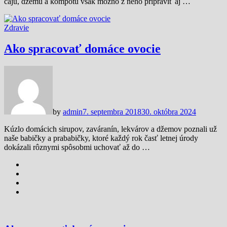
čaju, džemu a kompótu však možno z neho pripraviť aj …
Zdravie
Ako spracovať domáce ovocie
by
admin
7. septembra 2018
30. októbra 2024
Kúzlo domácich sirupov, zaváranín, lekvárov a džemov poznali už
naše babičky a prababičky, ktoré každý rok časť letnej úrody
dokázali rôznymi spôsobmi uchovať až do …