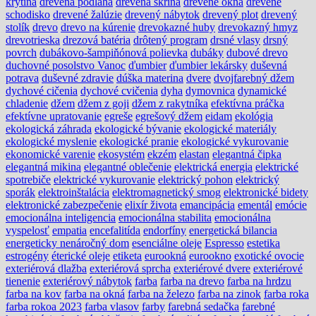
krytina
drevená podlaha
drevená skriňa
drevené okná
drevené
schodisko
drevené žalúzie
drevený nábytok
drevený plot
drevený
stolík
drevo
drevo na kúrenie
drevokazné huby
drevokazný hmyz
drevotrieska
drezová batéria
drôtený program
drsné vlasy
drsný
povrch
dubákovo-šampiňónová polievka
dubáky
dubové drevo
duchovné posolstvo Vanoc
ďumbier
ďumbier lekársky
duševná
potrava
duševné zdravie
dúška materina
dvere
dvojfarebný džem
dychové cičenia
dychové cvičenia
dyha
dymovnica
dynamické
chladenie
džem
džem z goji
džem z rakytníka
efektívna práčka
efektívne upratovanie
egreše
egrešový džem
eidam
ekológia
ekologická záhrada
ekologické bývanie
ekologické materiály
ekologické myslenie
ekologické pranie
ekologické vykurovanie
ekonomické varenie
ekosystém
ekzém
elastan
elegantná čipka
elegantná mikina
elegantné oblečenie
elektrická energia
elektrické
spotrebiče
elektrické vykurovanie
elektrický pohon
elektrický
sporák
elektroinštalácia
elektromagnetický smog
elektronické bidety
elektronické zabezpečenie
elixír života
emancipácia
ementál
emócie
emocionálna inteligencia
emocionálna stabilita
emocionálna
vyspelosť
empatia
encefalitída
endorfíny
energetická bilancia
energeticky nenáročný dom
esenciálne oleje
Espresso
estetika
estrogény
éterické oleje
etiketa
eurookná
eurookno
exotické ovocie
exteriérová dlažba
exteriérová sprcha
exteriérové dvere
exteriérové
tienenie
exteriérový nábytok
farba
farba na drevo
farba na hrdzu
farba na kov
farba na okná
farba na železo
farba na zinok
farba roka
farba rokoa 2023
farba vlasov
farby
farebná sedačka
farebné