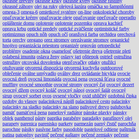
okrasné dreviny
okrasné kríky
okrasné kvety
okrasné rastliny
okrasné záhony
olej na ruky
olejová lazúra
omáčka so šampiňónmi
omega-3
omega-6
omietkové systémy
on-line
onkologické choroby
opaľovacie krémy
opaľovacie oleje
opaľovanie
opeľovače
operadlo
opláštenie domu
oplotenie
oplotenie pozemku
oprava kachieľ
oprava krbu
optické predely
optické zväčšenie
optimistické farby
optimizmus
opuch nôh
opuch očí
oranžová farba
orchidea
orechová
torta
orechy
oregano
orez stromov
orezávanie stromov
organické
hnojivo
organizácia priestoru
organizér
orgován
ortopedické
problémy
osadenie okna
osamelosť
ošetrenie dreva
ošetrenie pleti
oslabená imunita
oslava ženy
oslavy jari
oštiepok
ostriež
ostružina
ostružiny
otcovská dovolenka
otepľovačky
otlaky
otužilci
otužovanie
otvorená dispozícia
otvorená kuchyňa
outdoorové
oblečenie
oválne umývadlo
oválny drez
ovládanie bicykla
ovocie
ovocná dreň
ovocná limonáda
ovocná pena
ovocná šťava
ovocné
muffiny
ovocné smoothie
ovocné stromy
ovocný čaj
ovocný dezert
ovocný džem
ovocný koláč
ovocný nápoj
ovocný šalát
ovocný
sirup
ovocný sorbet
ovos
ovsené vločky
oxid uhličitý
ozdobná čipka
ozdoby do vlasov
palacinková náplň
palacinkové cesto
palacinky
palacinky na sladko
palacinky na slano
palivové drevo
palubovka
pamäť
pamäťová pena
panelový radiátor
pánske plavky
pánsky
oblek
panthenol
pánty
paprika
parabény
paradajky
parafínový olej
parapety
parenica
parenisko
parkety
parmezán
parný čistič
parochňa
parochne
pásiky
pasívne farby
pasodoble
pastelové odtiene
paštrnák
patina
patogény
pavinič
pečené gaštany
pečené zemiaky
pečenie