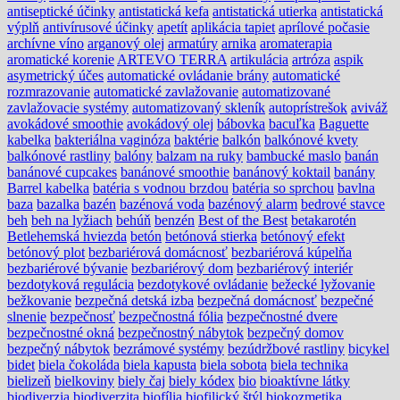
antiseptické účinky
antistatická kefa
antistatická utierka
antistatická
výplň
antivírusové účinky
apetít
aplikácia tapiet
aprílové počasie
archívne víno
arganový olej
armatúry
arnika
aromaterapia
aromatické korenie
ARTEVO TERRA
artikulácia
artróza
aspik
asymetrický účes
automatické ovládanie brány
automatické
rozmrazovanie
automatické zavlažovanie
automatizované
zavlažovacie systémy
automatizovaný skleník
autoprístrešok
aviváž
avokádové smoothie
avokádový olej
bábovka
bacuľka
Baguette
kabelka
bakteriálna vaginóza
baktérie
balkón
balkónové kvety
balkónové rastliny
balóny
balzam na ruky
bambucké maslo
banán
banánové cupcakes
banánové smoothie
banánový koktail
banány
Barrel kabelka
batéria s vodnou brzdou
batéria so sprchou
bavlna
baza
bazalka
bazén
bazénová voda
bazénový alarm
bedrové stavce
beh
beh na lyžiach
behúň
benzén
Best of the Best
betakarotén
Betlehemská hviezda
betón
betónová stierka
betónový efekt
betónový plot
bezbariérová domácnosť
bezbariérová kúpelňa
bezbariérové bývanie
bezbariérový dom
bezbariérový interiér
bezdotyková regulácia
bezdotykové ovládanie
bežecké lyžovanie
bežkovanie
bezpečná detská izba
bezpečná domácnosť
bezpečné
slnenie
bezpečnosť
bezpečnostná fólia
bezpečnostné dvere
bezpečnostné okná
bezpečnostný nábytok
bezpečný domov
bezpečný nábytok
bezrámové systémy
bezúdržbové rastliny
bicykel
bidet
biela čokoláda
biela kapusta
biela sobota
biela technika
bielizeň
bielkoviny
biely čaj
biely kódex
bio
bioaktívne látky
biodiverzia
biodiverzita
biofília
biofilický štýl
biokozmetika