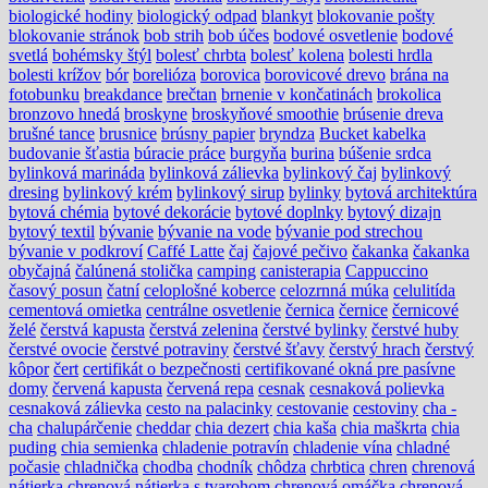
biologické hodiny
biologický odpad
blankyt
blokovanie pošty
blokovanie stránok
bob strih
bob účes
bodové osvetlenie
bodové
svetlá
bohémsky štýl
bolesť chrbta
bolesť kolena
bolesti hrdla
bolesti krížov
bór
borelióza
borovica
borovicové drevo
brána na
fotobunku
breakdance
brečtan
brnenie v končatinách
brokolica
bronzovo hnedá
broskyne
broskyňové smoothie
brúsenie dreva
brušné tance
brusnice
brúsny papier
bryndza
Bucket kabelka
budovanie šťastia
búracie práce
burgyňa
burina
búšenie srdca
bylinková marináda
bylinková zálievka
bylinkový čaj
bylinkový
dresing
bylinkový krém
bylinkový sirup
bylinky
bytová architektúra
bytová chémia
bytové dekorácie
bytové doplnky
bytový dizajn
bytový textil
bývanie
bývanie na vode
bývanie pod strechou
bývanie v podkroví
Caffé Latte
čaj
čajové pečivo
čakanka
čakanka
obyčajná
čalúnená stolička
camping
canisterapia
Cappuccino
časový posun
čatní
celoplošné koberce
celozrnná múka
celulitída
cementová omietka
centrálne osvetlenie
černica
černice
černicové
želé
čerstvá kapusta
čerstvá zelenina
čerstvé bylinky
čerstvé huby
čerstvé ovocie
čerstvé potraviny
čerstvé šťavy
čerstvý hrach
čerstvý
kôpor
čert
certifikát o bezpečnosti
certifikované okná pre pasívne
domy
červená kapusta
červená repa
cesnak
cesnaková polievka
cesnaková zálievka
cesto na palacinky
cestovanie
cestoviny
cha -
cha
chalupárčenie
cheddar
chia dezert
chia kaša
chia maškrta
chia
puding
chia semienka
chladenie potravín
chladenie vína
chladné
počasie
chladnička
chodba
chodník
chôdza
chrbtica
chren
chrenová
nátierka
chrenová nátierka s tvarohom
chrenová omáčka
chrenová