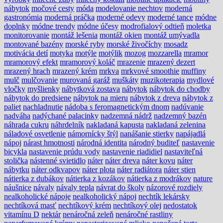
nábytok
močové cesty
móda
modelovanie nechtov
moderná
gastronómia
moderná práčka
moderné odevy
moderné tance
módne
doplnky
módne trendy
módne účesy
modrofialový odtieň
moletka
monitorovanie
montáž lešenia
montáž okien
montáž umývadla
montované bazény
morské ryby
morské živočíchy
mosadz
motivácia detí
motyka
motýle
motýlik
mozog
mozzarella
mramor
mramorový efekt
mramorový koláč
mrazenie
mrazený dezert
mrazený hrach
mrazený krém
mrkva
mrkvové smoothie
muffiny
mulč
mulčovanie
murovaná garáž
muškáty
muzikoterapia
mydlové
vločky
myšlienky
nábytková zostava
nábytok
nábytok do chodby
nábytok do predsiene
nábytok na mieru
nábytok z dreva
nábytok z
paliet
nachladnutie
nádoba s feromagnetickým dnom
nadúvanie
nadváha
nadýchané palacinky
nadzemná nádrž
nadzemný bazén
náhrada cukru
náhrdelník
nakladaná kapusta
nakladaná zelenina
náladové osvetlenie
námornícky štýl
nanášanie stierky
napájadlá
nápoj
nárast hmotnosti
národná identita
národný buditeľ
nastavenie
bicykla
nastavenie prúdu vody
nastavenie riadidiel
nastaviteľná
stolička
nástenné svietidlo
náter
náter dreva
náter kovu
náter
nábytku
náter odkvapov
náter plota
náter radiátora
náter stien
nátierka z dubákov
nátierka z kozákov
nátierka z modrákov
nature
náušnice
návaly
návaly tepla
návrat do školy
názorové rozdiely
nealkoholické nápoje
nealkoholický nápoj
nechtík lekársky
nechtíková masť
nechtíkový krém
nechtíkový olej
nedostatok
vitamínu D
nektár
nenáročná zeleň
nenáročné rastliny