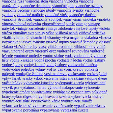
vianočná ruža
vianočná štóla
vianočná výzdoba
vianočné
aranžmány
vianočné dekorácie
vianočné gule
vianočné ozdoby
vianočné pečenie
vianočné rituály
vianočné sviatky
vianočné
symboly
vianočné tradície
vianočné vinše
vianočný darček
vianočný stromček
vianočný zvonček
vinár
vinári
vinotéka
vinotéky
vínovo-hubová polievka
vínovočervená
vinše
vintage
vintage
nábytok
vintage zariadenie
vintage zdobenie
vinylové tapety
violeta
viróza
virtuálny svet
vírusy
višne
višňová náplň
višňové srdiečka
vitalita
vitamín C
vitamín D
vitamíny
viva magenta
vláknina
vlasová
kozmetika
vlasové folikuly
vlasové lupiny
vlasové šampóny
vlasové
vlákno
vlašské orechy
vlasy
vlhké prostredie
vlhkosť pôdy
vlnité
vlasy
vnorené drezy
vnorený drez
vnútorná rovnováha
vnútorné
lešenie
vnútorné omietky
vnútro skrine
voda
vodeodolný
vodiace
lišty
vodná kaskáda
vodná plocha
vodnatá nádcha
vodné rastliny
vodné športy
vodný kameň
vodný stĺpec
vodovodná batéria
vodovodné potrubie
volány
voľný čas
vôňa kvetov
vonkajší
nábytok
vonkajšie žalúzie
vosk na drevo
voskovanie
voskový olej
vplyv farieb
vrásky
vrkoč
vrstvenie
vstavané skrine
vstupné dvere
vtáčie búdky
vybavenie kúpeľne
vyčerpanie z tepla
výchova detí
výcvik psa
výdatnosť farieb
výhodné nakupovanie
vyhorenie
vyjadrenie emócií
vyjadrovanie
vyklápacie mechanizmy
výklopné
brány
výkon digestora
vykurovacia sezóna
vykurovacia sústava
vykurovacie fólie
vykurovacie káble
vykurovacie rohože
vykurovacie telesá
vykurovanie
vylučovanie
vypadávanie vlasov
vypaľovanie porcelánu
vyparovanie
vyprážaná cuketa