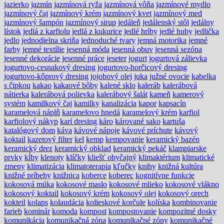
jazierko
jazmín
jazmínová ryža
jazmínová vôňa
jazmínové mydlo
jazmínový čaj
jazmínový krém
jazmínový kvet
jazmínový med
jazmínový šampón
jazmínový sirup
jedáleň
jedálenský stôl
jedálny
lístok
jedlá z karfiolu
jedlá z kukurice
jedlé hríby
jedlé huby
jedlička
jedlo
jednodielna skriňa
jednoduché tvary
jemná motorika
jemné
farby
jemné textílie
jesenná móda
jesenná obuv
jesenná sezóna
jesenné dekorácie
jesenné práce
jeseter
jogurt
jogurtová zálievka
jogurtovo-cesnakový dresing
jogurtovo-horčicový dresing
jogurtovo-kôprový dresing
jojobový olej
juka
južné ovocie
kabelka
s čipkou
kakao
kakaové bôby
kalené sklo
kaleráb
kalerábová
nátierka
kalerábová polievka
kalerábový šalát
kameň
kamerový
systém
kamilkový čaj
kamilky
kanalizácia
kapor
kapsacín
karamelová náplň
karamelovo hnedá
karamelový krém
karfiol
karfiolový nákyp
karí dresing
káro
kárované sako
kartuša
katalógový dom
káva
kávové nápoje
kávové príchute
kávový
koktail
kazetový filter
kel
kemp
kempovanie
keramický bazén
keramický drez
keramický obklad
keramický pekáč
klampiarske
prvky
kĺby
klenoty
klíčky
kliešť obyčajný
klimaktérium
klimatické
zmeny
klimatizácia
klimatoterapia
kľučky
knihy
knižná kultúra
knižné príbehy
knižnica
koberce
koberec
kognitívne funkcie
kokosová múka
kokosové maslo
kokosové mlieko
kokosové vlákno
kokosový koktail
kokosový krém
kokosový olej
kokosový orech
kokteil
kolaps
kolaudácia
kolieskové korčule
kolíska
kombinovanie
farieb
kominár
komoda
kompost
kompostovanie
kompozitné dosky
komunikácia
komunikačná zóna
komunikačné zóny
komunikačné