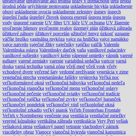
upratovanie
upratovanie ako terapia
úrazy v domácnosti
urea
úroda
úrodná pôda
urýchlenie pestovania
uskladnenie bicykla
uskladnenie
obuvi
uskladnenie ovocia
uskladnenie zeleniny
úsmev
úspech
úspešní ľudia
úspešný človek
úspora energií
úspora tepla
úspora
vody
úsporné varenie
UV filter
UV lúče
UV ochrana
UV žiarenie
uvoľnenie hlienov
uvoľnenie svalov
územný plán
úžitková záhrada
úžitkové záhony
úžitkový porcelán
užitočný hmyz
úzkosť
uznanie
väčšie bruško
vaginálna mykóza
vajce na hniličku
vajce namäkko
vajce natvrdo
vaječné žĺtky
vaječníky
vajíčko
valčík
Valentín
Valentínska oslava
Valentínsky darček
vaňa
vanilkové palacinky
vanilkové sušienky
vanilkový krém
vápenné omietky
vápnik
varené
gaštany
varené zemiaky
varenie
variabilná sedačka
varicor
varná
doska
varná technika
varná zóna
včelí med
včelí vosk
včely
vchodové dvere
večerné šaty
vedomé prežívanie
vegetácia v zime
vegetačná strecha
vegetariánske fašírky
vejárovka
Veľká noc
veľkoformátové okná
veľkonočná bábovka
veľkonočná nedeľa
veľkonočná vianočka
veľkonočné menu
veľkonočné oslavy
veľkonočné pečenie
veľkonočné sviatky
veľkonočné tradície
veľkonočné vajíčka
veľkonočné zvyky
veľkonočný baranček
veľkonočný pondelok
veľkonočný vinš
veľkoplošné okná
veľkoplošné zrkadlo
veľký piatok
Veľtrh Fensterbau Frontale
Veľtrh v Norimbergu
venčenie psa
ventilácia
ventilačné mriežky
verejné kúpalisko
vertikálna záhrada
vertikulácia
Very Peri
vešiak
vešiaková stena
vešiakový panel
vetranie
viacbodový zámok
viacdielny obraz
Vianoce
vianočná hviezda
vianočná kapustnica