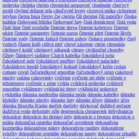
polievka
chrípka
chróm
chronická nespavosť
chudnutie
chuťový
profil
chybné držanie tela
cibuľovité kvety
cícerová múka
cichorium
intybus
čierna baza
čierny čaj
cigória
čili dresing
čili papričky
čínska
kultúra
čipkovaná blúzka
čipkované šaty
čistá domácnosť
čistá voda
čisté línie
čisté ovzdušie
čistenie dreva
čistenie kobercov
čistenie
okien
čistenie parapetov
čistenie parou
čistenie pleti
čistenie škvŕn
čistenie vody
čistenie žalúzií
čistenie zubov
čistiace prostriedky
čistý
vzduch
čítanie kníh
citlivá pleť
citové zázemie
citrón
citronáda
citrónový koláč
citrónový zákusok
citrusy
civilizačné choroby
čižmy
článkový radiátor
Clutch kabelka
čokoládová torta
čokoládové gule
čokoládové muffiny
čokoládové palacinky
čokoládovo hnedá
čokoládový koktail
čokoládový krém
corian
cottage
covid
čučoriedkové smoothie
čučoriedkový sirup
cuketové
placky
cukina
cukrovinky
cvičenie
cvičenie pri diéte
cvičenie v
tehotenstve
cvičenie v zime
cvikla
cviklová polievka
cviklové
smoothie
cyklámeny
cyklistické dresy
cyklistické nohavice
cyklistika
dámska garderóba
dámska móda
dámske kabelky
dámske
klobúky
dámske plavky
dámske šaty
dámske účesy
dámsky účes
dánska filozofia šťastia
darček
darčeky
dávkovač
daždivé počasie
dažďová voda
deformity nôh
degenerácia chrupaviek
dehydratácia
dekorácie
dekorácie do detskej izby
dekorácie z bronzu
dekorácie z
prútia
dekoračná omietka
dekoračné osvetlenie
dekoratívna
kozmetika
dekoratívne nátery
dekoratívne rastliny
dekoratívne
sviečky
dekoratívne svietidlo
dekoratívne tapety
dekoratívne zrkadlo