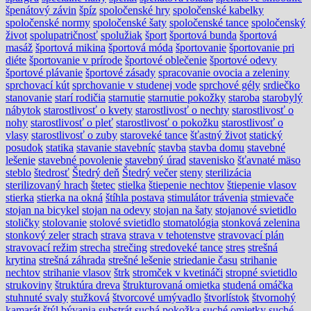
špenátový závin
špíz
spoločenské hry
spoločenské kabelky
spoločenské normy
spoločenské šaty
spoločenské tance
spoločenský
život
spolupatričnosť
spolužiak
šport
športová bunda
športová
masáž
športová mikina
športová móda
športovanie
športovanie pri
diéte
športovanie v prírode
športové oblečenie
športové odevy
športové plávanie
športové zásady
spracovanie ovocia a zeleniny
sprchovací kút
sprchovanie v studenej vode
sprchové gély
srdiečko
stanovanie
starí rodičia
starnutie
starnutie pokožky
staroba
starobylý
nábytok
starostlivosť o kvety
starostlivosť o nechty
starostlivosť o
nohy
starostlivosť o pleť
starostlivosť o pokožku
starostlivosť o
vlasy
starostlivosť o zuby
staroveké tance
šťastný život
statický
posudok
statika
stavanie stavebníc
stavba
stavba domu
stavebné
lešenie
stavebné povolenie
stavebný úrad
stavenisko
šťavnaté mäso
steblo
štedrosť
Štedrý deň
Štedrý večer
steny
sterilizácia
sterilizovaný hrach
štetec
stielka
štiepenie nechtov
štiepenie vlasov
stierka
stierka na okná
štíhla postava
stimulátor trávenia
stmievače
stojan na bicykel
stojan na odevy
stojan na šaty
stojanové svietidlo
stoličky
stolovanie
stolové svietidlo
stomatológia
stonková zelenina
stonkový zeler
strach
strava
strava v tehotenstve
stravovací plán
stravovací režim
strecha
strečing
stredoveké tance
stres
strešná
krytina
strešná záhrada
strešné lešenie
striedanie času
strihanie
nechtov
strihanie vlasov
štrk
stromček v kvetináči
stropné svietidlo
strukoviny
štruktúra dreva
štrukturovaná omietka
studená omáčka
stuhnuté svaly
stužková
štvorcové umývadlo
štvorlístok
štvornohý
kamarát
štýl bývania
substrát
suchá pokožka
suché omietky
suché