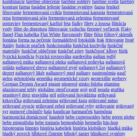
kombinácie
farebné oblečenie
farebné solitéry
farebné svetlá
farebný
kontrast
farma
fasádne lešenie
fasádne systémy
fauna
fenikel
fénovanie
fermentovaná cvikla
fermentovaná kapusta
fermentovaná
repa
fermentovaná sója
fermentovaná zelenina
fermentované
potraviny
fermentovaný karfiol
feta
fialky
filety z lososa
filtrácia
vody
filtre do digestora
filtrovanie vzduchu
firemný večierok
fľaky
flanel
Flap kabelka
Flat White
flavonoidy
flitre
flóra
fóliový skleník
fontána
forma na pečenie
formaldehyd
fotokútik
frak
fritovanie
froté
ftaláty
funkcie pračiek
funkcionalita
funkčná kuchyňa
funkčné
materiály
funkčné oblečenie
funkčné zóny
funkčnosť kĺbov
fúrik
fyzická kondícia
fyzická rovnováha
garderóba
gaštan jedlý
gaštanová múka
gaštanová plnka
gaštanová polievka
gaštanová
roláda
gaštanové drevo
gaštanové pyré
gaštanový čaj
gaštanový
dezert
gaštanový likér
gaštanový med
gaštany
gastronómia
gauč
gelos
gelotológia
genetika
geometrické vzory
geotextílie
gerbery
German Design Award
gigant
gingerol
ginko biloba
glaming
glazúrované tehly
globálne otepľovanie
goji
golf
gouda
grafika
granitový drez
gravidita
gril
grilovaná hovädzina
grilovaná
krkovička
grilovaná zelenina
grilované kura
grilované mäso
grilované ovocie
grilované rebrá
grilované ryby
grilovanie
grilovaný
syr
gumové chrániče
hala
handicap
harmanček
harmónia
harmonická domácnosť
hausbót
hebe cupressoides
hebe green globe
hebe pinguifolia
hebe topiaria
hemoglobín
hermelín
hip-hop
hipoterapia
hippies
história kabeliek
história klobúkov
hladká múka
hladký povrch
hĺbkové čistenie
hlboký tanier
hliníkové systémy