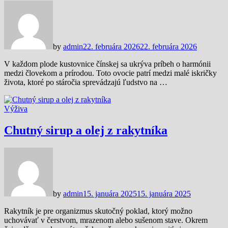
by
admin
22. februára 2026
22. februára 2026
V každom plode kustovnice čínskej sa ukrýva príbeh o harmónii
medzi človekom a prírodou. Toto ovocie patrí medzi malé iskričky
života, ktoré po stáročia sprevádzajú ľudstvo na …
Výživa
Chutný sirup a olej z rakytníka
by
admin
15. januára 2025
15. januára 2025
Rakytník je pre organizmus skutočný poklad, ktorý možno
uchovávať v čerstvom, mrazenom alebo sušenom stave. Okrem