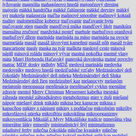
lyžovanie
magnólia
mahagónovo hnedá
majonézový dresing
majorán
mäkká handrička
mäkké čalúnenie
mäkké dreviny
mäkký
syr
makrela
malassezia
maľba
malinové smoothie
malinový koktail
maliny
malometrážne koberce
maľovanie
maľovanie bytu
maľovanie stien
mandle
mandľová múka
mandľový likér
manikúra
manuálna zručnosť
manželská posteľ
marhule
marhuľovo oranžová
marhuľový džem
marináda
marináda na mäso
marináda na ovocie
marmeláda
masáž
masáž lávovými kameňmi
masáž nôh
masáž tváre
mascarpone
masív
maska na tvár
maškrta
maslové cesto
mäsová
náplň
mäsová roláda
mäsový vývar
mastná pokožka
mastné vlasy
mäta
Matej Hrebenda Hačavský
materská dovolenka
matné povrchy
matrac
MDF dosky
mdloby
MDŽ
medová marináda
medovka
medovníky
medovo hnedá
medziľudské vzťahy
Medzinárodný deň
čokolády
Medzinárodný deň mlieka
Medzinárodný deň Slnka
Medzinárodný deň žien
medzizubný kaz
melanocyty
melanóm
melatonín
menopauza
menštruácia
menštruačný cyklus
mentálne
zdravie
mentol
Merry Christmas
Messenger kabelka
mestská
záhrada
mestské záhradkárstvo
metabolizmus
mier v duši
miešané
nápoje
miešaný drink
mikádo
mikina bez kapucne
mikina s
kapucňou
mikiny s nápismi
mikiny s podtlačou
mikrobióm
mikróby
mikrofázová utierka
mikroflóra
mikroklíma
mikroorganizmy
mikroventilácia
Mikuláš z Myry
Mikulášske tradície
minerálna vlna
minerálne látky
minerály
minimalistický štýl
minimalizmus
mladistvé ferby
mliečna čokoláda
mliečne kvasinky
mliečne
výrobky
mliečne zuby
mliečny koktail
mobilné aplikácie
mobilný