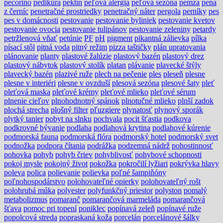
pecorino
pedikúra
pektín
peľová alergia
peľová sezóna
pemza
pena
z černíc
penetračné prostriedky
penetračný náter
pergola
perníky
pes
pes v domácnosti
pestovanie
pestovanie byliniek
pestovanie kvetov
pestovanie ovocia
pestovanie tulipánov
pestovanie zeleniny
petardy
petržlenová vňať
petúnie
PF
pH
pigment
pikantná zálievka
pílka
písací stôl
pitná voda
pitný režim
pizza taštičky
plán upratovania
plánovanie
planty
plastové žalúzie
plastový bazén
plastový drez
plastový nábytok
plastový stolík
platan
plávanie
plavecké štýly
plavecký bazén
plazivé ruže
plech na pečenie
ples
pleseň
plesne
plesne v interiéri
plesne v ovzduší
plesová sezóna
plesové šaty
pleť
pleťová maska
pleťové krémy
pleťové mlieko
pleťové sérum
plnenie cieľov
plnohodnotný spánok
plnotučné mlieko
plnší zadok
plochá strecha
plošný filter
pľuzgiere
plynatosť
plynový sporák
plytký tanier
pobyt na slnku
pochvala
pocit šťastia
podkova
podkrovné bývanie
podlaha
podlahová krytina
podlahové kúrenie
podmorská fauna
podmorská flóra
podmorský hotel
podmorský svet
podnožka
podpora čítania
podrážka
podzemná nádrž
pohostinnosť
pohovka
pohyb
pohyb čriev
pohyblivosť
pohybové schopnosti
pokoj mysle
pokojný život
pokožka
pokročilí lyžiari
pokrývka hlavy
poleva
polica
polievanie
polievka
poľné šampiňóny
poľnohospodárstvo
polohovateľné opierky
polohovateľný rošt
polohrubá múka
polyester
polyfunkčný priestor
polyston
pomalý
metabolizmus
pomaranč
pomarančová marmeláda
pomarančová
šťava
pomoc pri topení
poniklec
popínavá zeleň
popínavé ruže
popolcová streda
popraskaná koža
porcelán
porcelánové šálky