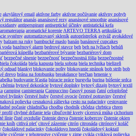
e
akrylátový email
aktívne farby
aktívne počúvanie
aktívny pohyb
vý regulátor
ananás
ananásové rezy
ananásové smoothie
ananásové
ioxidanty
antiperspirant
antiseptické účinky
antistatická kefa
aromaterapia
aromatické korenie
ARTEVO TERRA
artikulácia
cie systémy
automatizovaný skleník
autoprístrešok
aviváž
avokádové
ny
balzam na ruky
bambucké maslo
banán
banánové cupcakes
á voda
bazénový alarm
bedrové stavce
beh
beh na lyžiach
behúň
bariérová kúpelňa
bezbariérové bývanie
bezbariérový dom
sť
bezpečné slnenie
bezpečnosť
bezpečnostná fólia
bezpečnostné
biela čokoláda
biela kapusta
biela sobota
biela technika
bielizeň
ký odpad
blankyt
blokovanie pošty
blokovanie stránok
bob strih
bob
vé drevo
brána na fotobunku
breakdance
brečtan
brnenie v
abelka
budovanie šťastia
búracie práce
burgyňa
burina
búšenie srdca
 chémia
bytové dekorácie
bytové doplnky
bytový dizajn
bytový textil
ka
camping
canisterapia
Cappuccino
časový posun
čatní
celoplošné
rstvé bylinky
čerstvé huby
čerstvé ovocie
čerstvé potraviny
čerstvé
naková polievka
cesnaková zálievka
cesto na palacinky
cestovanie
ladné počasie
chladnička
chodba
chodník
chôdza
chrbtica
chren
 profil
chybné držanie tela
cibuľovité kvety
cícerová múka
cichorium
té línie
čisté ovzdušie
čistenie dreva
čistenie kobercov
čistenie okien
anie kníh
citlivá pleť
citové zázemie
citrón
citronáda
citrónový koláč
y
čokoládové palacinky
čokoládovo hnedá
čokoládový koktail
diéte
cvičenie v tehotenstve
cvičenie v zime
cvikla
cviklová polievka