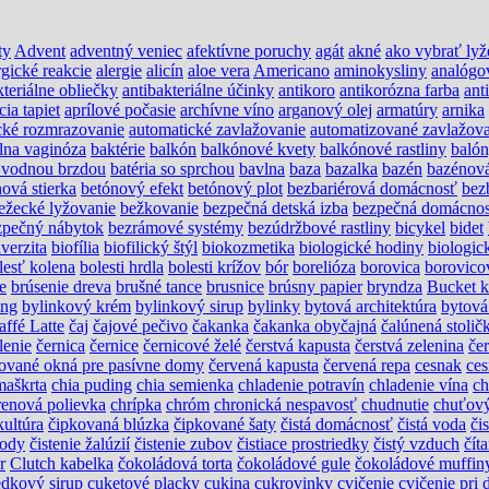
ty
Advent
adventný veniec
afektívne poruchy
agát
akné
ako vybrať lyž
rgické reakcie
alergie
alicín
aloe vera
Americano
aminokysliny
analógo
kteriálne obliečky
antibakteriálne účinky
antikoro
antikorózna farba
ant
cia tapiet
aprílové počasie
archívne víno
arganový olej
armatúry
arnika
cké rozmrazovanie
automatické zavlažovanie
automatizované zavlažova
álna vaginóza
baktérie
balkón
balkónové kvety
balkónové rastliny
baló
s vodnou brzdou
batéria so sprchou
bavlna
baza
bazalka
bazén
bazénov
ová stierka
betónový efekt
betónový plot
bezbariérová domácnosť
bez
ežecké lyžovanie
bežkovanie
bezpečná detská izba
bezpečná domácno
zpečný nábytok
bezrámové systémy
bezúdržbové rastliny
bicykel
bidet
verzita
biofília
biofilický štýl
biokozmetika
biologické hodiny
biologic
lesť kolena
bolesti hrdla
bolesti krížov
bór
borelióza
borovica
borovico
e
brúsenie dreva
brušné tance
brusnice
brúsny papier
bryndza
Bucket k
ing
bylinkový krém
bylinkový sirup
bylinky
bytová architektúra
bytová
affé Latte
čaj
čajové pečivo
čakanka
čakanka obyčajná
čalúnená stolič
lenie
černica
černice
černicové želé
čerstvá kapusta
čerstvá zelenina
če
ikované okná pre pasívne domy
červená kapusta
červená repa
cesnak
ces
maškrta
chia puding
chia semienka
chladenie potravín
chladenie vína
ch
renová polievka
chrípka
chróm
chronická nespavosť
chudnutie
chuťový
kultúra
čipkovaná blúzka
čipkované šaty
čistá domácnosť
čistá voda
čis
vody
čistenie žalúzií
čistenie zubov
čistiace prostriedky
čistý vzduch
čít
r
Clutch kabelka
čokoládová torta
čokoládové gule
čokoládové muffin
edkový sirup
cuketové placky
cukina
cukrovinky
cvičenie
cvičenie pri 