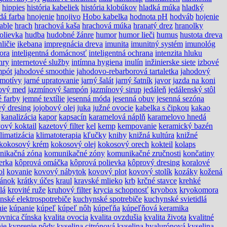
hippies
história kabeliek
história klobúkov
hladká múka
hladký
dá farba
hnojenie
hnojivo
Hobo kabelka
hodnota pH
hodváb
hojenie
able
hrach
hrachová kaša
hrachová múka
hranatý drez
hranolky
olievka
hudba
hudobné žánre
humor
humor lieči
humus
hustota dreva
hličie
ikebana
impregnácia dreva
imunita
imunitný systém
imunológ
tora
inteligentná domácnosť
inteligentná ochrana
intenzita hluku
hry
internetové služby
intímna hygiena
inulín
inžinierske siete
izbové
mpót
jahodové smoothie
jahodovo-rebarborová tartaletka
jahodový
 motívy
jarné upratovanie
jarný šalát
jarný šatník
javor
jazda na koni
ový med
jazmínový šampón
jazmínový sirup
jedáleň
jedálenský stôl
 farby
jemné textílie
jesenná móda
jesenná obuv
jesenná sezóna
vý dresing
jojobový olej
juka
južné ovocie
kabelka s čipkou
kakao
kanalizácia
kapor
kapsacín
karamelová náplň
karamelovo hnedá
ový koktail
kazetový filter
kel
kemp
kempovanie
keramický bazén
limatizácia
klimatoterapia
kľučky
knihy
knižná kultúra
knižné
kokosový krém
kokosový olej
kokosový orech
kokteil
kolaps
nikačná zóna
komunikačné zóny
komunikačné zručnosti
končatiny
erka
kôprová omáčka
kôprová polievka
kôprový dresing
koralové
ol
kovanie
kovový nábytok
kovový plot
kovový stolík
kozáky
kožená
pánok
krátky účes
kraul
kravské mlieko
krb
krčné stavce
krehké
lá
krovité ruže
kruhový filter
krycia schopnosť
kryobox
kryokomora
nské elektrospotrebiče
kuchynské spotrebiče
kuchynské svietidlá
ie
kúpanie
kúpeľ
kúpeľ nôh
kúpeľňa
kúpeľňová keramika
ovnica čínska
kvalita ovocia
kvalita ovzdušia
kvalita života
kvalitné
ie
kyprenie pôdy
kyselina citrónová
kyselina hyalurónová
kyselina