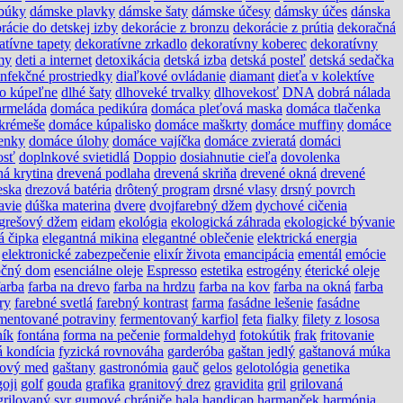
búky
dámske plavky
dámske šaty
dámske účesy
dámsky účes
dánska
rácie do detskej izby
dekorácie z bronzu
dekorácie z prútia
dekoračná
atívne tapety
dekoratívne zrkadlo
dekoratívny koberec
dekoratívny
my
deti a internet
detoxikácia
detská izba
detská posteľ
detská sedačka
infekčné prostriedky
diaľkové ovládanie
diamant
dieťa v kolektíve
do kúpeľne
dlhé šaty
dlhoveké trvalky
dlhovekosť
DNA
dobrá nálada
rmeláda
domáca pedikúra
domáca pleťová maska
domáca tlačenka
krémeše
domáce kúpalisko
domáce maškrty
domáce muffiny
domáce
enky
domáce úlohy
domáce vajíčka
domáce zvieratá
domáci
osť
doplnkové svietidlá
Doppio
dosiahnutie cieľa
dovolenka
ná krytina
drevená podlaha
drevená skriňa
drevené okná
drevené
eska
drezová batéria
drôtený program
drsné vlasy
drsný povrch
avie
dúška materina
dvere
dvojfarebný džem
dychové cičenia
grešový džem
eidam
ekológia
ekologická záhrada
ekologické bývanie
á čipka
elegantná mikina
elegantné oblečenie
elektrická energia
elektronické zabezpečenie
elixír života
emancipácia
ementál
emócie
očný dom
esenciálne oleje
Espresso
estetika
estrogény
éterické oleje
farba
farba na drevo
farba na hrdzu
farba na kov
farba na okná
farba
ry
farebné svetlá
farebný kontrast
farma
fasádne lešenie
fasádne
mentované potraviny
fermentovaný karfiol
feta
fialky
filety z lososa
ník
fontána
forma na pečenie
formaldehyd
fotokútik
frak
fritovanie
á kondícia
fyzická rovnováha
garderóba
gaštan jedlý
gaštanová múka
nový med
gaštany
gastronómia
gauč
gelos
gelotológia
genetika
goji
golf
gouda
grafika
granitový drez
gravidita
gril
grilovaná
grilovaný syr
gumové chrániče
hala
handicap
harmanček
harmónia