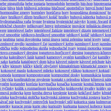
hebe pinguifolia
hebe topiaria
hemoglobín
hermelín
hip-hop
hipoterapia
lúzie
hliva
hloh
hlúbová zelenina
hlučnosť spotrebičov
hmyzí hotel
hne
hormonálne zmeny
hormóny
horúčava
hory
hospodárna domácnosť
hr
vlasy
hruškový džem
hruškový koláč
hrušky
hubová nátierka
hubová p
hydromasážna vaňa
hygge
hygiena
hygienické návyky
Iconic Award
i
infekčné choroby
infikovaný hmyz
informácie
inovácie
inštalácia diges
dvere
interiérové farby
interiérové žalúzie
interiérový dizajn
internetové 
ové smoothie
jablkovo-hruškové smoothie
jablkový koláč
jablkový ko
ra
jarabina
jarná dovolenka
jarná únava
jarná zelenina
jarné kvety
jarné
azmínové mydlo
jazmínový čaj
jazmínový krém
jazmínový kvet
jazmín
edlička
jedlo
jednodielna skriňa
jednoduché tvary
jemná motorika
jemné
rtovo-cesnakový dresing
jogurtovo-horčicový dresing
jogurtovo-kôpro
ievka
kalerábový šalát
kameň
kamerový systém
kamilkový čaj
kamilky
 sako
kartuša
katalógový dom
káva
kávové nápoje
kávové príchute
káv
y
kĺby
klenoty
klíčky
kliešť obyčajný
klimaktérium
klimatické zmeny
k
kokosové maslo
kokosové mlieko
kokosové vlákno
kokosový koktail
komoda
kompost
kompostovanie
kompozitné dosky
komunikácia
komu
e bicykla
konštruktívne myslenie
kontakt s prírodou
kôpor
kôprová náti
systém
koriander
korózia
korytnačka
kosačka
kosenie
kostná hmota
kot
e tyčinky
králik s rozmarínom
krásnoočko
krátkoveké trvalky
krátky s
émová polievka
krep
kresba dreva
kreslenie
kreslo
krikľavé farby
kŕmid
krinka
kuchynská stolička
kuchynská zástena
kuchynská zostava
kuchy
ávač pár
kuchynský ostrovček
kuchynský stôl
kukurica siata
kulmovan
nugetky
kuracie prsia
kurie oko
kuriozity
kurkuma
kusové koberce
kust
sinky
kvasnice
kvetináč
kvetinové vzory
kvetinový motív
kvety
kýchan