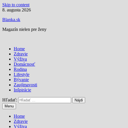
Skip to content
8. augusta 2026
Blanka.sk
Magazín nielen pre ženy
Home
Zdravie
Výživa
Domácnosť
Rodina
Lifestyle
Bývanie
Zaujímavosti
Inšpirácie
Hľadať:
Menu
Home
Zdravie
Výživa