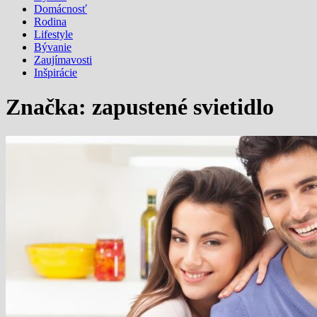
Domácnosť
Rodina
Lifestyle
Bývanie
Zaujímavosti
Inšpirácie
Značka:
zapustené svietidlo