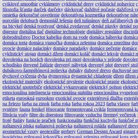
cviklové smoothie
cyklámeny
cyklistické dresy
cyklistické nohavice
c
filozofia šťastia
darček
darčeky
dávkovač
daždivé počasie
dažďová v
omietka
dekoračné osvetlenie
dekoratívna kozmetika
dekoratívne nát
porcelán
delobuch
demontáž lešenia
deň tulipánov
deň zaľúbených
d
na bicykel
detská tvorivosť
detská zvedavosť
detské plavky
detské po
digestor
digitálna tlač
digitálne technológie
digitálny regulátor
disciplí
dobrodružstvo
Doctor kabelka
dom na vode
domáca bábovka
domáca
domáca torta
domáca vianočka
domáca zelenina
domáca zmrzlina
do
ovocie
domáce palacinky
domáce paradajky
domáce pečenie
domáce 
cyklistický stojan
domáci džem
domáci koláč
domáci lekvár
domáci m
dovolenka na horách
dovolenka pri mori
dovolenka v prírode
dovole
schodisko
drevené žalúzie
drevený nábytok
drevený plot
drevený stol
dubákovo-šampiňónová polievka
dubáky
dubové drevo
duchovné po
dychové cvičenia
dyha
dymovnica
dynamické chladenie
džem
džem z
ekologické materiály
ekologické myslenie
ekologické pranie
ekologic
elektrické spotrebiče
elektrické vykurovanie
elektrický pohon
elektri
emocionálna inteligencia
emocionálna stabilita
emocionálna vyspelos
etiketa
eurookná
eurookno
exotické ovocie
exteriérová dlažba
exterié
na železo
farba na zinok
farba roka
farba rokoa 2023
farba vlasov
far
systémy
fauna
fenikel
fénovanie
fermentovaná cvikla
fermentovaná k
filtrácia vody
filtre do digestora
filtrovanie vzduchu
firemný večierok
froté
ftaláty
funkcie pračiek
funkcionalita
funkčná kuchyňa
funkčné m
gaštanová plnka
gaštanová polievka
gaštanová roláda
gaštanové drev
geometrické vzory
geotextílie
gerbery
German Design Award
gigant
hovädzina
grilovaná krkovička
grilovaná zelenina
grilované kura
gri