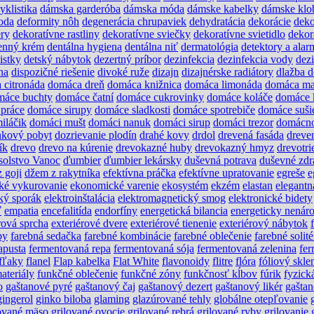
yklistika
dámska garderóba
dámska móda
dámske kabelky
dámske klo
oda
deformity nôh
degenerácia chrupaviek
dehydratácia
dekorácie
deko
ery
dekoratívne rastliny
dekoratívne sviečky
dekoratívne svietidlo
dekor
enný krém
dentálna hygiena
dentálna niť
dermatológia
detektory a alar
istky
detský nábytok
dezertný príbor
dezinfekcia
dezinfekcia vody
dez
na
dispozičné riešenie
divoké ruže
dizajn
dizajnérske radiátory
dlažba 
 citronáda
domáca dreň
domáca knižnica
domáca limonáda
domáca ma
máce buchty
domáce čatní
domáce cukrovinky
domáce koláče
domáce 
práce
domáce sirupy
domáce sladkosti
domáce spotrebiče
domáce suši
iláčik
domáci mušt
domáci nanuk
domáci sirup
domáci trezor
domácn
nkový pobyt
dozrievanie plodín
drahé kovy
drdol
drevená fasáda
dreve
ík
drevo
drevo na kúrenie
drevokazné huby
drevokazný hmyz
drevotri
solstvo Vanoc
ďumbier
ďumbier lekársky
duševná potrava
duševné zdr
 goji
džem z rakytníka
efektívna práčka
efektívne upratovanie
egreše
e
ké vykurovanie
ekonomické varenie
ekosystém
ekzém
elastan
elegantn
cký sporák
elektroinštalácia
elektromagnetický smog
elektronické bidety
ť
empatia
encefalitída
endorfíny
energetická bilancia
energeticky nenár
rová sprcha
exteriérové dvere
exteriérové tienenie
exteriérový nábytok
by
farebná sedačka
farebné kombinácie
farebné oblečenie
farebné solité
apusta
fermentovaná repa
fermentovaná sója
fermentovaná zelenina
fer
fľaky
flanel
Flap kabelka
Flat White
flavonoidy
flitre
flóra
fóliový skle
ateriály
funkčné oblečenie
funkčné zóny
funkčnosť kĺbov
fúrik
fyzick
o
gaštanové pyré
gaštanový čaj
gaštanový dezert
gaštanový likér
gašta
gingerol
ginko biloba
glaming
glazúrované tehly
globálne otepľovanie
lované mäso
grilované ovocie
grilované rebrá
grilované ryby
grilovanie