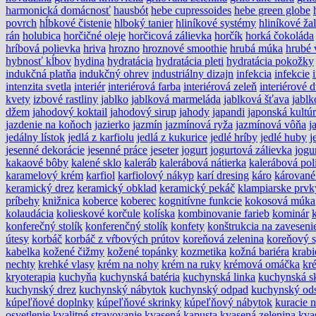
harmonická domácnosť
hausbót
hebe cupressoides
hebe green globe
povrch
hĺbkové čistenie
hlboký tanier
hliníkové systémy
hliníkové ža
rán
holubica
horčičné oleje
horčicová zálievka
horčík
horká čokoláda
hríbová polievka
hriva
hrozno
hroznové smoothie
hrubá múka
hrubé 
hybnosť kĺbov
hydina
hydratácia
hydratácia pleti
hydratácia pokožky
indukčná platňa
indukčný ohrev
industriálny dizajn
infekcia
infekcie
intenzita svetla
interiér
interiérová farba
interiérová zeleň
interiérové 
kvety
izbové rastliny
jablko
jablková marmeláda
jablková šťava
jablk
džem
jahodový koktail
jahodový sirup
jahody
japandi
japonská kultú
jazdenie na koňoch
jazierko
jazmín
jazmínová ryža
jazmínová vôňa
j
jedálny lístok
jedlá z karfiolu
jedlá z kukurice
jedlé hríby
jedlé huby
j
jesenné dekorácie
jesenné práce
jeseter
jogurt
jogurtová zálievka
jogu
kakaové bôby
kalené sklo
kaleráb
kalerábová nátierka
kalerábová pol
karamelový krém
karfiol
karfiolový nákyp
karí dresing
káro
kárované
keramický drez
keramický obklad
keramický pekáč
klampiarske prvk
príbehy
knižnica
koberce
koberec
kognitívne funkcie
kokosová múka
kolaudácia
kolieskové korčule
kolíska
kombinovanie farieb
kominár
konferečný stolík
konferenčný stolík
konfety
konštrukcia na zaveseni
útesy
korbáč
korbáč z vŕbových prútov
koreňová zelenina
koreňový 
kabelka
kožené čižmy
kožené topánky
kozmetika
kožná bariéra
krabi
nechty
krehké vlasy
krém na nohy
krém na ruky
krémová omáčka
kr
kryoterapia
kuchyňa
kuchynská batéria
kuchynská linka
kuchynská s
kuchynský drez
kuchynský nábytok
kuchynský odpad
kuchynský ods
kúpeľňové doplnky
kúpeľňové skrinky
kúpeľňový nábytok
kuracie 
osvetlenie
kvalitné stravovanie
kvasená kapusta
kvasená zelenina
kva