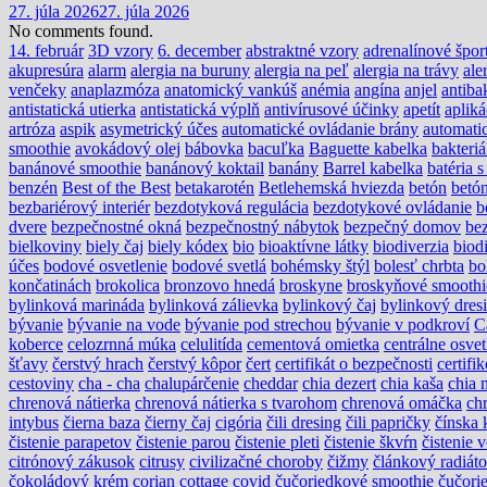
27. júla 2026
27. júla 2026
No comments found.
14. február
3D vzory
6. december
abstraktné vzory
adrenalínové špor
akupresúra
alarm
alergia na buruny
alergia na peľ
alergia na trávy
ale
venčeky
anaplazmóza
anatomický vankúš
anémia
angína
anjel
antiba
antistatická utierka
antistatická výplň
antivírusové účinky
apetít
apliká
artróza
aspik
asymetrický účes
automatické ovládanie brány
automati
smoothie
avokádový olej
bábovka
bacuľka
Baguette kabelka
bakteri
banánové smoothie
banánový koktail
banány
Barrel kabelka
batéria 
benzén
Best of the Best
betakarotén
Betlehemská hviezda
betón
betón
bezbariérový interiér
bezdotyková regulácia
bezdotykové ovládanie
b
dvere
bezpečnostné okná
bezpečnostný nábytok
bezpečný domov
be
bielkoviny
biely čaj
biely kódex
bio
bioaktívne látky
biodiverzia
biodi
účes
bodové osvetlenie
bodové svetlá
bohémsky štýl
bolesť chrbta
bo
končatinách
brokolica
bronzovo hnedá
broskyne
broskyňové smoothi
bylinková marináda
bylinková zálievka
bylinkový čaj
bylinkový dres
bývanie
bývanie na vode
bývanie pod strechou
bývanie v podkroví
C
koberce
celozrnná múka
celulitída
cementová omietka
centrálne osvet
šťavy
čerstvý hrach
čerstvý kôpor
čert
certifikát o bezpečnosti
certif
cestoviny
cha - cha
chalupárčenie
cheddar
chia dezert
chia kaša
chia 
chrenová nátierka
chrenová nátierka s tvarohom
chrenová omáčka
ch
intybus
čierna baza
čierny čaj
cigória
čili dresing
čili papričky
čínska 
čistenie parapetov
čistenie parou
čistenie pleti
čistenie škvŕn
čistenie 
citrónový zákusok
citrusy
civilizačné choroby
čižmy
článkový radiáto
čokoládový krém
corian
cottage
covid
čučoriedkové smoothie
čučori