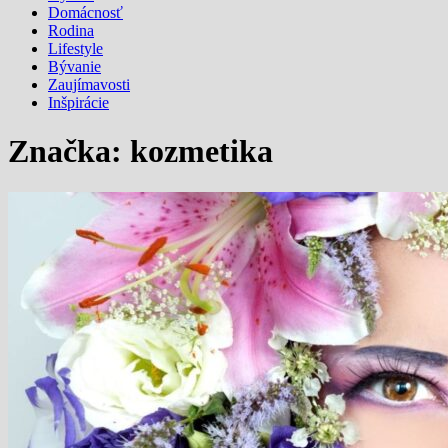
Domácnosť
Rodina
Lifestyle
Bývanie
Zaujímavosti
Inšpirácie
Značka:
kozmetika