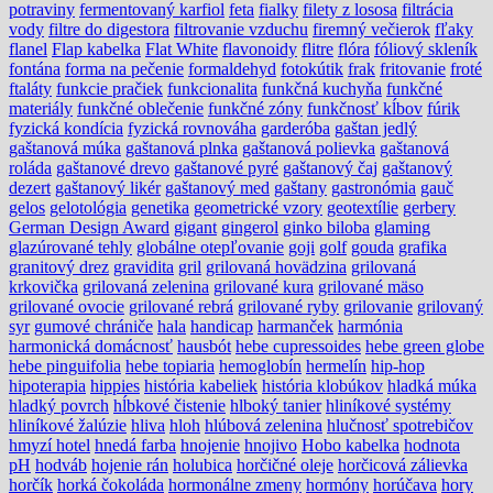
potraviny
fermentovaný karfiol
feta
fialky
filety z lososa
filtrácia
vody
filtre do digestora
filtrovanie vzduchu
firemný večierok
fľaky
flanel
Flap kabelka
Flat White
flavonoidy
flitre
flóra
fóliový skleník
fontána
forma na pečenie
formaldehyd
fotokútik
frak
fritovanie
froté
ftaláty
funkcie pračiek
funkcionalita
funkčná kuchyňa
funkčné
materiály
funkčné oblečenie
funkčné zóny
funkčnosť kĺbov
fúrik
fyzická kondícia
fyzická rovnováha
garderóba
gaštan jedlý
gaštanová múka
gaštanová plnka
gaštanová polievka
gaštanová
roláda
gaštanové drevo
gaštanové pyré
gaštanový čaj
gaštanový
dezert
gaštanový likér
gaštanový med
gaštany
gastronómia
gauč
gelos
gelotológia
genetika
geometrické vzory
geotextílie
gerbery
German Design Award
gigant
gingerol
ginko biloba
glaming
glazúrované tehly
globálne otepľovanie
goji
golf
gouda
grafika
granitový drez
gravidita
gril
grilovaná hovädzina
grilovaná
krkovička
grilovaná zelenina
grilované kura
grilované mäso
grilované ovocie
grilované rebrá
grilované ryby
grilovanie
grilovaný
syr
gumové chrániče
hala
handicap
harmanček
harmónia
harmonická domácnosť
hausbót
hebe cupressoides
hebe green globe
hebe pinguifolia
hebe topiaria
hemoglobín
hermelín
hip-hop
hipoterapia
hippies
história kabeliek
história klobúkov
hladká múka
hladký povrch
hĺbkové čistenie
hlboký tanier
hliníkové systémy
hliníkové žalúzie
hliva
hloh
hlúbová zelenina
hlučnosť spotrebičov
hmyzí hotel
hnedá farba
hnojenie
hnojivo
Hobo kabelka
hodnota
pH
hodváb
hojenie rán
holubica
horčičné oleje
horčicová zálievka
horčík
horká čokoláda
hormonálne zmeny
hormóny
horúčava
hory