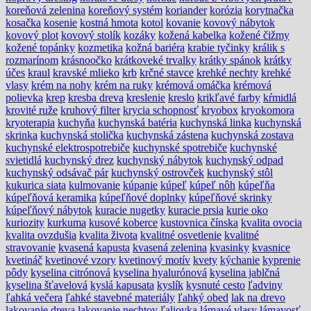
koreňová zelenina
koreňový systém
koriander
korózia
korytnačka
kosačka
kosenie
kostná hmota
kotol
kovanie
kovový nábytok
kovový plot
kovový stolík
kozáky
kožená kabelka
kožené čižmy
kožené topánky
kozmetika
kožná bariéra
krabie tyčinky
králik s
rozmarínom
krásnoočko
krátkoveké trvalky
krátky spánok
krátky
účes
kraul
kravské mlieko
krb
krčné stavce
krehké nechty
krehké
vlasy
krém na nohy
krém na ruky
krémová omáčka
krémová
polievka
krep
kresba dreva
kreslenie
kreslo
krikľavé farby
kŕmidlá
krovité ruže
kruhový filter
krycia schopnosť
kryobox
kryokomora
kryoterapia
kuchyňa
kuchynská batéria
kuchynská linka
kuchynská
skrinka
kuchynská stolička
kuchynská zástena
kuchynská zostava
kuchynské elektrospotrebiče
kuchynské spotrebiče
kuchynské
svietidlá
kuchynský drez
kuchynský nábytok
kuchynský odpad
kuchynský odsávač pár
kuchynský ostrovček
kuchynský stôl
kukurica siata
kulmovanie
kúpanie
kúpeľ
kúpeľ nôh
kúpeľňa
kúpeľňová keramika
kúpeľňové doplnky
kúpeľňové skrinky
kúpeľňový nábytok
kuracie nugetky
kuracie prsia
kurie oko
kuriozity
kurkuma
kusové koberce
kustovnica čínska
kvalita ovocia
kvalita ovzdušia
kvalita života
kvalitné osvetlenie
kvalitné
stravovanie
kvasená kapusta
kvasená zelenina
kvasinky
kvasnice
kvetináč
kvetinové vzory
kvetinový motív
kvety
kýchanie
kyprenie
pôdy
kyselina citrónová
kyselina hyalurónová
kyselina jablčná
kyselina šťavelová
kyslá kapusata
kyslík
kysnuté cesto
ľadviny
ľahká večera
ľahké stavebné materiály
ľahký obed
lak na drevo
lakovanie dreva
lakovanie nechtov
ľaliovka
lámavé vlasy
lámavosť