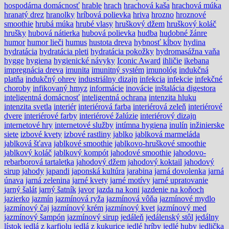
hospodárna domácnosť
hrable
hrach
hrachová kaša
hrachová múka
hranatý drez
hranolky
hríbová polievka
hriva
hrozno
hroznové
smoothie
hrubá múka
hrubé vlasy
hruškový džem
hruškový koláč
hrušky
hubová nátierka
hubová polievka
hudba
hudobné žánre
humor
humor lieči
humus
hustota dreva
hybnosť kĺbov
hydina
hydratácia
hydratácia pleti
hydratácia pokožky
hydromasážna vaňa
hygge
hygiena
hygienické návyky
Iconic Award
ihličie
ikebana
impregnácia dreva
imunita
imunitný systém
imunológ
indukčná
platňa
indukčný ohrev
industriálny dizajn
infekcia
infekcie
infekčné
choroby
infikovaný hmyz
informácie
inovácie
inštalácia digestora
inteligentná domácnosť
inteligentná ochrana
intenzita hluku
intenzita svetla
interiér
interiérová farba
interiérová zeleň
interiérové
dvere
interiérové farby
interiérové žalúzie
interiérový dizajn
internetové hry
internetové služby
intímna hygiena
inulín
inžinierske
siete
izbové kvety
izbové rastliny
jablko
jablková marmeláda
jablková šťava
jablkové smoothie
jablkovo-hruškové smoothie
jablkový koláč
jablkový kompót
jahodové smoothie
jahodovo-
rebarborová tartaletka
jahodový džem
jahodový koktail
jahodový
sirup
jahody
japandi
japonská kultúra
jarabina
jarná dovolenka
jarná
únava
jarná zelenina
jarné kvety
jarné motívy
jarné upratovanie
jarný šalát
jarný šatník
javor
jazda na koni
jazdenie na koňoch
jazierko
jazmín
jazmínová ryža
jazmínová vôňa
jazmínové mydlo
jazmínový čaj
jazmínový krém
jazmínový kvet
jazmínový med
jazmínový šampón
jazmínový sirup
jedáleň
jedálenský stôl
jedálny
lístok
jedlá z karfiolu
jedlá z kukurice
jedlé hríby
jedlé huby
jedlička