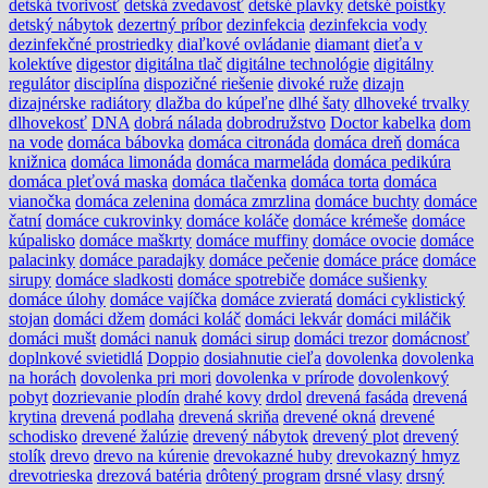
detská tvorivosť
detská zvedavosť
detské plavky
detské poistky
detský nábytok
dezertný príbor
dezinfekcia
dezinfekcia vody
dezinfekčné prostriedky
diaľkové ovládanie
diamant
dieťa v
kolektíve
digestor
digitálna tlač
digitálne technológie
digitálny
regulátor
disciplína
dispozičné riešenie
divoké ruže
dizajn
dizajnérske radiátory
dlažba do kúpeľne
dlhé šaty
dlhoveké trvalky
dlhovekosť
DNA
dobrá nálada
dobrodružstvo
Doctor kabelka
dom
na vode
domáca bábovka
domáca citronáda
domáca dreň
domáca
knižnica
domáca limonáda
domáca marmeláda
domáca pedikúra
domáca pleťová maska
domáca tlačenka
domáca torta
domáca
vianočka
domáca zelenina
domáca zmrzlina
domáce buchty
domáce
čatní
domáce cukrovinky
domáce koláče
domáce krémeše
domáce
kúpalisko
domáce maškrty
domáce muffiny
domáce ovocie
domáce
palacinky
domáce paradajky
domáce pečenie
domáce práce
domáce
sirupy
domáce sladkosti
domáce spotrebiče
domáce sušienky
domáce úlohy
domáce vajíčka
domáce zvieratá
domáci cyklistický
stojan
domáci džem
domáci koláč
domáci lekvár
domáci miláčik
domáci mušt
domáci nanuk
domáci sirup
domáci trezor
domácnosť
doplnkové svietidlá
Doppio
dosiahnutie cieľa
dovolenka
dovolenka
na horách
dovolenka pri mori
dovolenka v prírode
dovolenkový
pobyt
dozrievanie plodín
drahé kovy
drdol
drevená fasáda
drevená
krytina
drevená podlaha
drevená skriňa
drevené okná
drevené
schodisko
drevené žalúzie
drevený nábytok
drevený plot
drevený
stolík
drevo
drevo na kúrenie
drevokazné huby
drevokazný hmyz
drevotrieska
drezová batéria
drôtený program
drsné vlasy
drsný