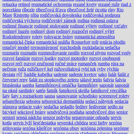
retiazka
retinol
reumatické ochorenia
rezané kvety
rezané ruže
riad z
porcelánu
ríbezle
ríbezľová šťava
ríbezľové želé
ricotta
ríny
Rio
Mare
Ristretto
róba
rodičovská dovolenka
rodičovská podpora
rodičovská výchova
rodičovský zámok
rodina
rodinná oslava
rodinné financie
rodinné stolovanie
rodinné výlety
rodinné vzťahy
rodinný bazén
rodinný dom
rodinný rozpočet
rodinný výlet
Rododendrony
rolety
rolovacie brány
romantická atmosféra
romantická čipka
romantická spálňa
Roquefort
rošt
rotácia plodín
rotačný model
rovnoprávnosť
rozchodník
rozkladacia sedačka
rozmarín
rozmatín
rozmnožovanie rastlín
rozvod plynu
rozvod vody
rozvoj fantázie
rozvoj logiky
rozvoj motoriky
rozvoj osobnosti
rozvoj reči
rozvoj zručnosti
ručné práce
rumanček
rumba
rúra na
pečenie
ruža
ružičkový kel
ružovofialová
rybí tuk
ryby
rýchla
desiata
rýľ
Saddle kabelka
sadenie
sadenie kvetov
sako
šalát
šalát z
červenej repy
šalát zo stopkového zeleru
sálavé teplo
šalvia
šalvia
hispánska
samba
šampiňónová omáčka
šampiňóny
saponát
saponát
na okná
sardinky
satén
šatník
šatníková skriňa
šatníkové vrecúška
šaty
šaty s rozparkom
sauna
saunovanie
schodisko
screenové rolety
sebareflexia
seborea
seboroická dermatitída
sedací nábytok
sedacia
súprava
sedacie vaky
sedačka
sedadlo
šediny
šedivenie
sedlo na
bicykel
sekciové brány
sendvičová podlaha
sendvičové dno
senior
seniori
senná nádcha
senzor pohybu
separovanie odpadu
servis
kotla
servis lyží
šesťdesiatka
severská chôdza
sexi farby
sezóna
grilovania
sezóna kliešťov
sezónna obuv
sezónna zelenina
sezónne
kvety
sezónne oblečenie
sezónne ovocie
sfarbenie vlasov
Shopper