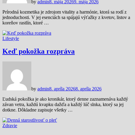
by
admin
8. mája 2026
9. mája 2026
Prírodná kozmetika je zdrojom vitality a harmónie, ktorá sa rodí z
jednoduchosti. V jej esenciách sa spájajú výťažky z kvetov, listov a
koreňov rastlín, ktoré …
Lifestyle
Keď pokožka rozpráva
by
admin
8. apríla 2026
8. apríla 2026
Ľudská pokožka je ako kronikár, ktorý denne zaznamenáva každý
závan vetra, každú kvapku dažďa a každý lúč slnka, ktorý sa jej
dotkne. Dôkladne zapisuje všetky …
Zdravie