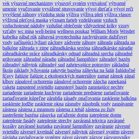
vek
výsuvné mechanizmy
výsuvný systém
vytrvalosť
výtvarné
umenie
vyučovanie
vyvážené stravovanie
vývoj dieťaťa
vývoj reči
vyvýšené záhony
výzdoba stola
výživa
výživa pleti
výživa vlasov
výživná pleťová maska
význam farieb
vzdelávanie
vzduch
vzduchotesné nádoby
vzdušné oblečenie
vždyzelené kríky
vzory
vzťahy
wc misa
well-being
wellness poukaz
William Moris
Wristlet
kabelka
zábal rúk
zábavná pyrotechnika
zachytávanie dažďovej
vody
začínajúci lyžiari
záclony
zádverie
záhony
záhrada
záhrada na
balkóne
záhrada v zime
záhradkárska sezóna
záhradkárske náradie
záhradkárske práce
záhradkársky odpad
záhradná sprcha
záhradné
grilovanie
záhradné náradie
záhradné šampiňóny
záhradný bazén
záhradný nábytok
záhradný sud
zahrievajúce potraviny
základná
škola
základy lyžovania
zakrytie bazéna
zálievka na šalát
žalúdočné
šťavy
žalúzie
žalúzie z ekologických materiálov
zamat
zámok
zápal
kĺbov
zápalové ochorenia
zápalové ochorenie
zápcha
zapekaná
cuketa
zapustené svietidlo
zapustený bazén
zarastajúce nechty
zariadenie
zariadenie kuchyne
zariadenie predsiene
zariaďovanie
zariaďovanie kúpeľne
zárubňa
zásady opaľovania
zasklenie balkóna
zasklenie lodžie
zasklenie okna
zásnuby
zásobník vody
zaspávanie
zástena
zástena z mramoru
zástena z tehál
zástena zo žuly
zastrešenie bazéna
zásuvka
zaťaženie domu
zateplenie domu
zateplenie fasády
zateplenie strechy
zaváraná tekvica
zavárané
kozáky
zavárané kuriatka
zavárané šampiňóny
zaváranie
závesné
svietidlo
závesný kvetináč
závesný nábytok
závesný systém
závesy
závlaha
zavlažovacie systémy
závoj
závraty
zázvor
zázvorovníky