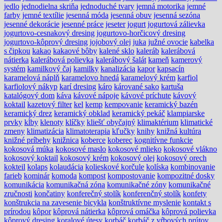
jedlo
jednodielna skriňa
jednoduché tvary
jemná motorika
jemné
farby
jemné textílie
jesenná móda
jesenná obuv
jesenná sezóna
jesenné dekorácie
jesenné práce
jeseter
jogurt
jogurtová zálievka
jogurtovo-cesnakový dresing
jogurtovo-horčicový dresing
jogurtovo-kôprový dresing
jojobový olej
juka
južné ovocie
kabelka
s čipkou
kakao
kakaové bôby
kalené sklo
kaleráb
kalerábová
nátierka
kalerábová polievka
kalerábový šalát
kameň
kamerový
systém
kamilkový čaj
kamilky
kanalizácia
kapor
kapsacín
karamelová náplň
karamelovo hnedá
karamelový krém
karfiol
karfiolový nákyp
karí dresing
káro
kárované sako
kartuša
katalógový dom
káva
kávové nápoje
kávové príchute
kávový
koktail
kazetový filter
kel
kemp
kempovanie
keramický bazén
keramický drez
keramický obklad
keramický pekáč
klampiarske
prvky
kĺby
klenoty
klíčky
kliešť obyčajný
klimaktérium
klimatické
zmeny
klimatizácia
klimatoterapia
kľučky
knihy
knižná kultúra
knižné príbehy
knižnica
koberce
koberec
kognitívne funkcie
kokosová múka
kokosové maslo
kokosové mlieko
kokosové vlákno
kokosový koktail
kokosový krém
kokosový olej
kokosový orech
kokteil
kolaps
kolaudácia
kolieskové korčule
kolíska
kombinovanie
farieb
kominár
komoda
kompost
kompostovanie
kompozitné dosky
komunikácia
komunikačná zóna
komunikačné zóny
komunikačné
zručnosti
končatiny
konferečný stolík
konferenčný stolík
konfety
konštrukcia na zavesenie bicykla
konštruktívne myslenie
kontakt s
prírodou
kôpor
kôprová nátierka
kôprová omáčka
kôprová polievka
kôprový dresing
koralové útesy
korbáč
korbáč z vŕbových prútov