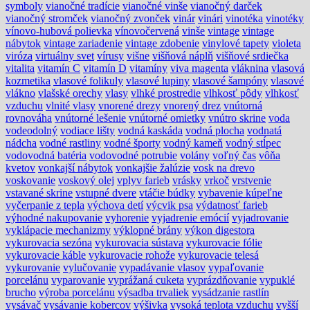
symboly
vianočné tradície
vianočné vinše
vianočný darček
vianočný stromček
vianočný zvonček
vinár
vinári
vinotéka
vinotéky
vínovo-hubová polievka
vínovočervená
vinše
vintage
vintage
nábytok
vintage zariadenie
vintage zdobenie
vinylové tapety
violeta
viróza
virtuálny svet
vírusy
višne
višňová náplň
višňové srdiečka
vitalita
vitamín C
vitamín D
vitamíny
viva magenta
vláknina
vlasová
kozmetika
vlasové folikuly
vlasové lupiny
vlasové šampóny
vlasové
vlákno
vlašské orechy
vlasy
vlhké prostredie
vlhkosť pôdy
vlhkosť
vzduchu
vlnité vlasy
vnorené drezy
vnorený drez
vnútorná
rovnováha
vnútorné lešenie
vnútorné omietky
vnútro skrine
voda
vodeodolný
vodiace lišty
vodná kaskáda
vodná plocha
vodnatá
nádcha
vodné rastliny
vodné športy
vodný kameň
vodný stĺpec
vodovodná batéria
vodovodné potrubie
volány
voľný čas
vôňa
kvetov
vonkajší nábytok
vonkajšie žalúzie
vosk na drevo
voskovanie
voskový olej
vplyv farieb
vrásky
vrkoč
vrstvenie
vstavané skrine
vstupné dvere
vtáčie búdky
vybavenie kúpeľne
vyčerpanie z tepla
výchova detí
výcvik psa
výdatnosť farieb
výhodné nakupovanie
vyhorenie
vyjadrenie emócií
vyjadrovanie
vyklápacie mechanizmy
výklopné brány
výkon digestora
vykurovacia sezóna
vykurovacia sústava
vykurovacie fólie
vykurovacie káble
vykurovacie rohože
vykurovacie telesá
vykurovanie
vylučovanie
vypadávanie vlasov
vypaľovanie
porcelánu
vyparovanie
vyprážaná cuketa
vyprázdňovanie
vypuklé
brucho
výroba porcelánu
výsadba trvaliek
vysádzanie rastlín
vysávač
vysávanie kobercov
výšivka
vysoká teplota vzduchu
vyšší