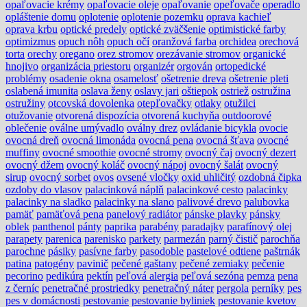
opaľovacie krémy
opaľovacie oleje
opaľovanie
opeľovače
operadlo
opláštenie domu
oplotenie
oplotenie pozemku
oprava kachieľ
oprava krbu
optické predely
optické zväčšenie
optimistické farby
optimizmus
opuch nôh
opuch očí
oranžová farba
orchidea
orechová
torta
orechy
oregano
orez stromov
orezávanie stromov
organické
hnojivo
organizácia priestoru
organizér
orgován
ortopedické
problémy
osadenie okna
osamelosť
ošetrenie dreva
ošetrenie pleti
oslabená imunita
oslava ženy
oslavy jari
oštiepok
ostriež
ostružina
ostružiny
otcovská dovolenka
otepľovačky
otlaky
otužilci
otužovanie
otvorená dispozícia
otvorená kuchyňa
outdoorové
oblečenie
oválne umývadlo
oválny drez
ovládanie bicykla
ovocie
ovocná dreň
ovocná limonáda
ovocná pena
ovocná šťava
ovocné
muffiny
ovocné smoothie
ovocné stromy
ovocný čaj
ovocný dezert
ovocný džem
ovocný koláč
ovocný nápoj
ovocný šalát
ovocný
sirup
ovocný sorbet
ovos
ovsené vločky
oxid uhličitý
ozdobná čipka
ozdoby do vlasov
palacinková náplň
palacinkové cesto
palacinky
palacinky na sladko
palacinky na slano
palivové drevo
palubovka
pamäť
pamäťová pena
panelový radiátor
pánske plavky
pánsky
oblek
panthenol
pánty
paprika
parabény
paradajky
parafínový olej
parapety
parenica
parenisko
parkety
parmezán
parný čistič
parochňa
parochne
pásiky
pasívne farby
pasodoble
pastelové odtiene
paštrnák
patina
patogény
pavinič
pečené gaštany
pečené zemiaky
pečenie
pecorino
pedikúra
pektín
peľová alergia
peľová sezóna
pemza
pena
z černíc
penetračné prostriedky
penetračný náter
pergola
perníky
pes
pes v domácnosti
pestovanie
pestovanie byliniek
pestovanie kvetov