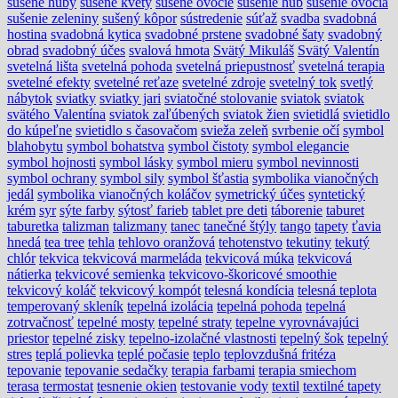
sušené huby
sušené kvety
sušené ovocie
sušenie húb
sušenie ovocia
sušenie zeleniny
sušený kôpor
sústredenie
súťaž
svadba
svadobná
hostina
svadobná kytica
svadobné prstene
svadobné šaty
svadobný
obrad
svadobný účes
svalová hmota
Svätý Mikuláš
Svätý Valentín
svetelná lišta
svetelná pohoda
svetelná priepustnosť
svetelná terapia
svetelné efekty
svetelné reťaze
svetelné zdroje
svetelný tok
svetlý
nábytok
sviatky
sviatky jari
sviatočné stolovanie
sviatok
sviatok
svätého Valentína
sviatok zaľúbených
sviatok žien
svietidlá
svietidlo
do kúpeľne
svietidlo s časovačom
svieža zeleň
svrbenie očí
symbol
blahobytu
symbol bohatstva
symbol čistoty
symbol elegancie
symbol hojnosti
symbol lásky
symbol mieru
symbol nevinnosti
symbol ochrany
symbol sily
symbol šťastia
symbolika vianočných
jedál
symbolika vianočných koláčov
symetrický účes
syntetický
krém
syr
sýte farby
sýtosť farieb
tablet pre deti
táborenie
taburet
taburetka
talizman
talizmany
tanec
tanečné štýly
tango
tapety
ťavia
hnedá
tea tree
tehla
tehlovo oranžová
tehotenstvo
tekutiny
tekutý
chlór
tekvica
tekvicová marmeláda
tekvicová múka
tekvicová
nátierka
tekvicové semienka
tekvicovo-škoricové smoothie
tekvicový koláč
tekvicový kompót
telesná kondícia
telesná teplota
temperovaný skleník
tepelná izolácia
tepelná pohoda
tepelná
zotrvačnosť
tepelné mosty
tepelné straty
tepelne vyrovnávajúci
priestor
tepelné zisky
tepelno-izolačné vlastnosti
tepelný šok
tepelný
stres
teplá polievka
teplé počasie
teplo
teplovzdušná fritéza
tepovanie
tepovanie sedačky
terapia farbami
terapia smiechom
terasa
termostat
tesnenie okien
testovanie vody
textil
textilné tapety