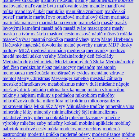
malinové smoothie
malinový koktail
maliny
malometrážne koberce
maľovanie
maľovanie bytu
maľovanie stien
mandle
mandľová
múka
mandľový likér
manikúra
manuálna zručnosť
manželská
posteľ
marhule
marhuľovo oranžová
marhuľový džem
marináda
marináda na mäso
marináda na ovocie
marmeláda
masáž
masáž
lávovými kameňmi
masáž nôh
masáž tváre
mascarpone
masív
maska na tvár
maškrta
maslové cesto
mäsová náplň
mäsová roláda
mäsový vývar
mastná pokožka
mastné vlasy
mäta
Matej Hrebenda
Hačavský
materská dovolenka
matné povrchy
matrac
MDF dosky
mdloby
MDŽ
medová marináda
medovka
medovníky
medovo
hnedá
medziľudské vzťahy
Medzinárodný deň čokolády
Medzinárodný deň mlieka
Medzinárodný deň Slnka
Medzinárodný
deň žien
medzizubný kaz
melanocyty
melanóm
melatonín
menopauza
menštruácia
menštruačný cyklus
mentálne zdravie
mentol
Merry Christmas
Messenger kabelka
mestská záhrada
mestské záhradkárstvo
metabolizmus
mier v duši
miešané nápoje
miešaný drink
mikádo
mikina bez kapucne
mikina s kapucňou
mikiny s nápismi
mikiny s podtlačou
mikrobióm
mikróby
mikrofázová utierka
mikroflóra
mikroklíma
mikroorganizmy
mikroventilácia
Mikuláš z Myry
Mikulášske tradície
minerálna vlna
minerálne látky
minerály
minimalistický štýl
minimalizmus
mladistvé ferby
mliečna čokoláda
mliečne kvasinky
mliečne
výrobky
mliečne zuby
mliečny koktail
mobilné aplikácie
mobilný
nábytok
močové cesty
móda
modelovanie nechtov
moderná
gastronómia
moderná práčka
moderné odevy
moderné tance
módne