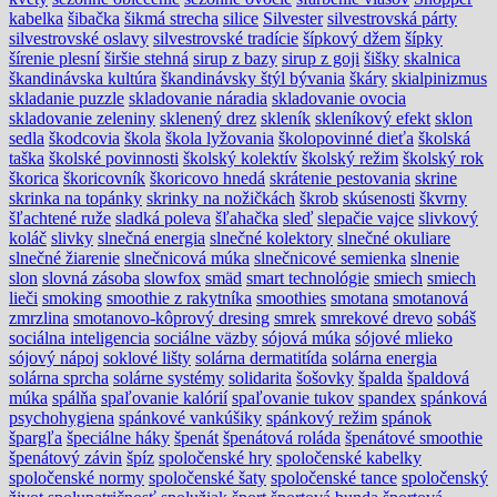
kabelka
šibačka
šikmá strecha
silice
Silvester
silvestrovská párty
silvestrovské oslavy
silvestrovské tradície
šípkový džem
šípky
šírenie plesní
širšie stehná
sirup z bazy
sirup z goji
šišky
skalnica
škandinávska kultúra
škandinávsky štýl bývania
škáry
skialpinizmus
skladanie puzzle
skladovanie náradia
skladovanie ovocia
skladovanie zeleniny
sklenený drez
skleník
skleníkový efekt
sklon
sedla
škodcovia
škola
škola lyžovania
školopovinné dieťa
školská
taška
školské povinnosti
školský kolektív
školský režim
školský rok
škorica
škoricovník
škoricovo hnedá
skrátenie pestovania
skrine
skrinka na topánky
skrinky na nožičkách
škrob
skúsenosti
škvrny
šľachtené ruže
sladká poleva
šľahačka
sleď
slepačie vajce
slivkový
koláč
slivky
slnečná energia
slnečné kolektory
slnečné okuliare
slnečné žiarenie
slnečnicová múka
slnečnicové semienka
slnenie
slon
slovná zásoba
slowfox
smäd
smart technológie
smiech
smiech
lieči
smoking
smoothie z rakytníka
smoothies
smotana
smotanová
zmrzlina
smotanovo-kôprový dresing
smrek
smrekové drevo
sobáš
sociálna inteligencia
sociálne väzby
sójová múka
sójové mlieko
sójový nápoj
soklové lišty
solárna dermatitída
solárna energia
solárna sprcha
solárne systémy
solidarita
šošovky
špalda
špaldová
múka
spálňa
spaľovanie kalórií
spaľovanie tukov
spandex
spánková
psychohygiena
spánkové vankúšiky
spánkový režim
spánok
špargľa
špeciálne háky
špenát
špenátová roláda
špenátové smoothie
špenátový závin
špíz
spoločenské hry
spoločenské kabelky
spoločenské normy
spoločenské šaty
spoločenské tance
spoločenský