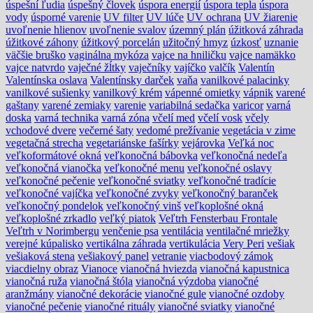
úspešní ľudia
úspešný človek
úspora energií
úspora tepla
úspora
vody
úsporné varenie
UV filter
UV lúče
UV ochrana
UV žiarenie
uvoľnenie hlienov
uvoľnenie svalov
územný plán
úžitková záhrada
úžitkové záhony
úžitkový porcelán
užitočný hmyz
úzkosť
uznanie
väčšie bruško
vaginálna mykóza
vajce na hniličku
vajce namäkko
vajce natvrdo
vaječné žĺtky
vaječníky
vajíčko
valčík
Valentín
Valentínska oslava
Valentínsky darček
vaňa
vanilkové palacinky
vanilkové sušienky
vanilkový krém
vápenné omietky
vápnik
varené
gaštany
varené zemiaky
varenie
variabilná sedačka
varicor
varná
doska
varná technika
varná zóna
včelí med
včelí vosk
včely
vchodové dvere
večerné šaty
vedomé prežívanie
vegetácia v zime
vegetačná strecha
vegetariánske fašírky
vejárovka
Veľká noc
veľkoformátové okná
veľkonočná bábovka
veľkonočná nedeľa
veľkonočná vianočka
veľkonočné menu
veľkonočné oslavy
veľkonočné pečenie
veľkonočné sviatky
veľkonočné tradície
veľkonočné vajíčka
veľkonočné zvyky
veľkonočný baranček
veľkonočný pondelok
veľkonočný vinš
veľkoplošné okná
veľkoplošné zrkadlo
veľký piatok
Veľtrh Fensterbau Frontale
Veľtrh v Norimbergu
venčenie psa
ventilácia
ventilačné mriežky
verejné kúpalisko
vertikálna záhrada
vertikulácia
Very Peri
vešiak
vešiaková stena
vešiakový panel
vetranie
viacbodový zámok
viacdielny obraz
Vianoce
vianočná hviezda
vianočná kapustnica
vianočná ruža
vianočná štóla
vianočná výzdoba
vianočné
aranžmány
vianočné dekorácie
vianočné gule
vianočné ozdoby
vianočné pečenie
vianočné rituály
vianočné sviatky
vianočné