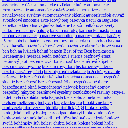
asymetrický účes
automatické ovládanie brány
automatické
rozmrazovanie
automatické zavlažovanie
automatizované
zavlažovacie systémy
automatizovaný skleník
autoprístrešok
aviváž
avokádové smoothie
avokádový olej
bábovka
bacuľka
Baguette
kabelka
bakteriálna vaginóza
baktérie
balkón
balkónové kvety
balkónové rastliny
balóny
balzam na ruky
bambucké maslo
banán
banánové cupcakes
banánové smoothie
banánový koktail
banány
Barrel kabelka
batéria s vodnou brzdou
batéria so sprchou
bavlna
baza
bazalka
bazén
bazénová voda
bazénový alarm
bedrové stavce
beh
beh na lyžiach
behúň
benzén
Best of the Best
betakarotén
Betlehemská hviezda
betón
betónová stierka
betónový efekt
betónový plot
bezbariérová domácnosť
bezbariérová kúpelňa
bezbariérové bývanie
bezbariérový dom
bezbariérový interiér
bezdotyková regulácia
bezdotykové ovládanie
bežecké lyžovanie
bežkovanie
bezpečná detská izba
bezpečná domácnosť
bezpečné
slnenie
bezpečnosť
bezpečnostná fólia
bezpečnostné dvere
bezpečnostné okná
bezpečnostný nábytok
bezpečný domov
bezpečný nábytok
bezrámové systémy
bezúdržbové rastliny
bicykel
bidet
biela čokoláda
biela kapusta
biela sobota
biela technika
bielizeň
bielkoviny
biely čaj
biely kódex
bio
bioaktívne látky
biodiverzia
biodiverzita
biofília
biofilický štýl
biokozmetika
biologické hodiny
biologický odpad
blankyt
blokovanie pošty
blokovanie stránok
bob strih
bob účes
bodové osvetlenie
bodové
svetlá
bohémsky štýl
bolesť chrbta
bolesť kolena
bolesti hrdla