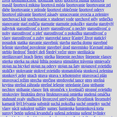
život
spolupatričnosť
spolužiak
šport
športová bunda
športová
masáž
športová mikina
športová móda
športovanie
športovanie pri
diéte
športovanie v prírode
športové oblečenie
športové odevy
športové plávanie
športové zásady
spracovanie ovocia a zeleniny
sprchovací kút
sprchovanie v studenej vode
sprchové gély
srdiečko
stanovanie
starí rodičia
starnutie
starnutie pokožky
staroba
starobylý
nábytok
starostlivosť o kvety
starostlivosť o nechty
starostlivosť o
nohy
starostlivosť o pleť
starostlivosť o pokožku
starostlivosť o
vlasy
starostlivosť o zuby
staroveké tance
šťastný život
statický
posudok
statika
stavanie stavebníc
stavba
stavba domu
stavebné
lešenie
stavebné povolenie
stavebný úrad
stavenisko
šťavnaté mäso
steblo
štedrosť
Štedrý deň
Štedrý večer
steny
sterilizácia
sterilizovaný hrach
štetec
stielka
štiepenie nechtov
štiepenie vlasov
stierka
stierka na okná
štíhla postava
stimulátor trávenia
stmievače
stojan na bicykel
stojan na odevy
stojan na šaty
stojanové svietidlo
stoličky
stolovanie
stolové svietidlo
stomatológia
stonková zelenina
stonkový zeler
strach
strava
strava v tehotenstve
stravovací plán
stravovací režim
strecha
strečing
stredoveké tance
stres
strešná
krytina
strešná záhrada
strešné lešenie
striedanie času
strihanie
nechtov
strihanie vlasov
štrk
stromček v kvetináči
stropné svietidlo
strukoviny
štruktúra dreva
štrukturovaná omietka
studená omáčka
stuhnuté svaly
stužková
štvorcové umývadlo
štvorlístok
štvornohý
kamarát
štýl bývania
substrát
suchá pokožka
suché omietky
suché
vlasy
súcit
sukulent
sulfáty
sumec
šumienka
šumienková torta
surový betón
sušená levanduľa
sušená zelenina
sušené bylinky