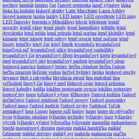
nechtov
laminát
lamino
ľan
ľanové semienka
lapač výparov
láska
láska ku knihám
láskavé skutky
Latte Macchiato
Laura Ashley
lávové kamene
lazúra
lazúry
LED lampy
LED osvetlenie
LED pásy
LED žiarovky
legenda o Mikulášovi
lekvár
leňošenie
lesklé
povrchy
lesklé vlasy
lesné plody
lesné šampiňóny
leštidlo
letná
dovolenka
letná móda
letná príroda
letná sezóna
letné klobúky
letné
kúpanie
letné nápoje
letné odevy
letné ovocie
letné počasie
letné
športy
letničky
letný čas
letný šatník
levanduľa
levanduľová
kúpeľová soľ
levanduľové silice
levanduľové vankúšiky
levanduľový čaj
levanduľový džem
levanduľový krém
levanduľový
med
levanduľový olej
levanduľový parfum
levanduľový sirup
liatinová panvica
liatinový hrniec
liečba chladom
liečba ľadom
liečba mrazom
liečenie vodou
liečivé bylinky
lienka
lieskové orechy
lievance
likér z rakytníka
likvidácia plesní
lipa malolistá
lipa
veľkolistá
lipový čaj
lipový med
lístkové cesto
listová zelenina
listové kabelky
lodžia
lokálne pestovanie ovocia
lokálne potraviny
loptové hry
losos
ložiskový výsuv
lôžkoviny
ľudová kultúra
ľudové
liečiteľstvo
ľudové múdrosti
ľudové povery
ľudové pranostiky
ľudové tance
ľudové tradície
ľudové zvyky
ľudskosť
ľuľok
zemiakový
luna
Lungo
lupene ruží
lupiny
luster
luster do obývačky
lycra
lyžiarske okuliare
lyžiarske techniky
lyžiarsky kurz
lyžiarsky
výcvik
lyžiarsky výstroj
lyžovačka
lyžovanie
magnólia
mahagónovo
hnedá
majonézový dresing
majorán
mäkká handrička
mäkké
čalúnenie
mäkké dreviny
mäkký syr
makrela
malassezia
maľba