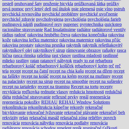
prsteň
pruhované šaty
pruženie bicykla
prúžkovaná látka
prúžky
prvá pomoc
prvý letný deň
psí útulok
psie plemená
psie víno
pstruh
psychická rovnováha
psychické problémy
psychické uvoľnenie
psychické zdravie
psychohygiena
psychológia
psychológia farieb
pudingová náplň
pudingové rezy
pupenec
pyrotechnika
quickstep
racionálne stravovanie
Rad Insalatissime
radiátor
radiátorové ventily
rádius
radosť
rakovina hrubého čreva
rakovina konečníka
rakovina
kože
rakovina krčku maternice
rakovina maternice
rakovina pľúc
rakovina prostaty
rakovina prsníka
rakytník
rakytník rešetliakovitý
rakytníkový olej
rakytníkový sirup
rámovanie obrazov
raňajky
rasca
lúčna
rasca rímska
rašelina
rast vlasov
rastlina mladosti
rastlinné
mlieko
rastliny
ratan
ratanový nábytok
ready to eat
rebarbora
rebarborový koláč
rebarborový košíček
rebarborový krém
reč
reč
tela
recept
recept na čatní
recept na chia kašu
recept na džem
recept
na fašírky
recept na koláč
recept na krém
recept na mufinny
recept
na palacinky
recept na sirup
recept na smoothie
recept na sušienky
recept na tartaletky
recept na tiramisu
Recept na tortu
recepty
recyklácia
reďkovka
rednutie vlasov
redukcia hmotnosti
redukčná
diéta
redukčné stravovanie
reflexné prvky
regál
regenerácia
regenerácia pokožky
REHAU
REHAU Window Solutions
rekonštrukcia
rekonštrukcia kúpeľne
rekordy
rekreačné
bicyklovanie
rekreačné lyžovanie
rekreačné plávanie
rekreačný beh
rekvizity
relax
relaxačná masáž
relaxačná zóna
reliéfny povrch
renovácia
renovácia nábytku
renovácia podlahy
renovácia
radiátorov
renovácia schodov
repelent
repík
respiračné ťažkosti