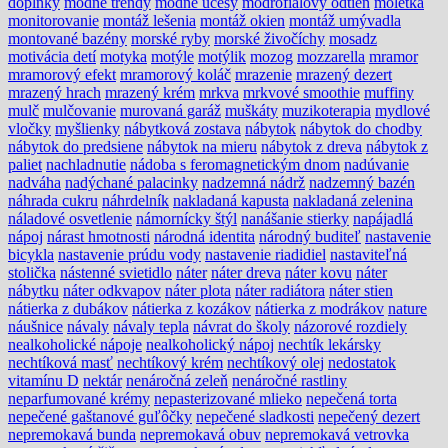
doplnky
módne trendy
módne účesy
modrofialový odtieň
moletka
monitorovanie
montáž lešenia
montáž okien
montáž umývadla
montované bazény
morské ryby
morské živočíchy
mosadz
motivácia detí
motyka
motýle
motýlik
mozog
mozzarella
mramor
mramorový efekt
mramorový koláč
mrazenie
mrazený dezert
mrazený hrach
mrazený krém
mrkva
mrkvové smoothie
muffiny
mulč
mulčovanie
murovaná garáž
muškáty
muzikoterapia
mydlové
vločky
myšlienky
nábytková zostava
nábytok
nábytok do chodby
nábytok do predsiene
nábytok na mieru
nábytok z dreva
nábytok z
paliet
nachladnutie
nádoba s feromagnetickým dnom
nadúvanie
nadváha
nadýchané palacinky
nadzemná nádrž
nadzemný bazén
náhrada cukru
náhrdelník
nakladaná kapusta
nakladaná zelenina
náladové osvetlenie
námornícky štýl
nanášanie stierky
napájadlá
nápoj
nárast hmotnosti
národná identita
národný buditeľ
nastavenie
bicykla
nastavenie prúdu vody
nastavenie riadidiel
nastaviteľná
stolička
nástenné svietidlo
náter
náter dreva
náter kovu
náter
nábytku
náter odkvapov
náter plota
náter radiátora
náter stien
nátierka z dubákov
nátierka z kozákov
nátierka z modrákov
nature
náušnice
návaly
návaly tepla
návrat do školy
názorové rozdiely
nealkoholické nápoje
nealkoholický nápoj
nechtík lekársky
nechtíková masť
nechtíkový krém
nechtíkový olej
nedostatok
vitamínu D
nektár
nenáročná zeleň
nenáročné rastliny
neparfumované krémy
nepasterizované mlieko
nepečená torta
nepečené gaštanové guľôčky
nepečené sladkosti
nepečený dezert
nepremokavá bunda
nepremokavá obuv
nepremokavá vetrovka