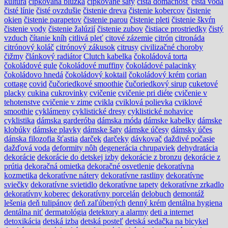
kultúra
čipkovaná blúzka
čipkované šaty
čistá domácnosť
čistá voda
čisté línie
čisté ovzdušie
čistenie dreva
čistenie kobercov
čistenie
okien
čistenie parapetov
čistenie parou
čistenie pleti
čistenie škvŕn
čistenie vody
čistenie žalúzií
čistenie zubov
čistiace prostriedky
čistý
vzduch
čítanie kníh
citlivá pleť
citové zázemie
citrón
citronáda
citrónový koláč
citrónový zákusok
citrusy
civilizačné choroby
čižmy
článkový radiátor
Clutch kabelka
čokoládová torta
čokoládové gule
čokoládové muffiny
čokoládové palacinky
čokoládovo hnedá
čokoládový koktail
čokoládový krém
corian
cottage
covid
čučoriedkové smoothie
čučoriedkový sirup
cuketové
placky
cukina
cukrovinky
cvičenie
cvičenie pri diéte
cvičenie v
tehotenstve
cvičenie v zime
cvikla
cviklová polievka
cviklové
smoothie
cyklámeny
cyklistické dresy
cyklistické nohavice
cyklistika
dámska garderóba
dámska móda
dámske kabelky
dámske
klobúky
dámske plavky
dámske šaty
dámske účesy
dámsky účes
dánska filozofia šťastia
darček
darčeky
dávkovač
daždivé počasie
dažďová voda
deformity nôh
degenerácia chrupaviek
dehydratácia
dekorácie
dekorácie do detskej izby
dekorácie z bronzu
dekorácie z
prútia
dekoračná omietka
dekoračné osvetlenie
dekoratívna
kozmetika
dekoratívne nátery
dekoratívne rastliny
dekoratívne
sviečky
dekoratívne svietidlo
dekoratívne tapety
dekoratívne zrkadlo
dekoratívny koberec
dekoratívny porcelán
delobuch
demontáž
lešenia
deň tulipánov
deň zaľúbených
denný krém
dentálna hygiena
dentálna niť
dermatológia
detektory a alarmy
deti a internet
detoxikácia
detská izba
detská posteľ
detská sedačka na bicykel