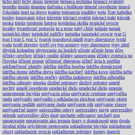
ticho lieči
tichý doraz
tienenie
tieniaca technika
tieniace systémy
tienidlo
timián
tiramisu
tlačenka s hráškom
tlmené osvetlenie
tmavá
čokoláda
tmel na drevo
toaleta
tolerancia
topábky
torta
Tote kabelka
toxíny
trasovanie
tráva
trávenie
tráviaci systém
tráviaci trakt
trávnik
treska
trieda
triedenie šatstva
trojdielna skriňa
tropické ovocie
trvalky
trvanlivosť potravín
tu a teraz
tuhý chlór
tulipán
tuniak
turistická obuv
turistické paličky
turistika
tuzemské ovocie
tvar G
tvar I
tvar L
tvar U
tvaroh
tvarohová náplň
tvary digestorov
tvrdá
voda
tvrdé dreviny
tvrdý syr
typ postavy
typy digestorov
typy pletí
úbytok kolagénu
ubytovanie na horách
učenie
učenie hrou
účes
účinky orechov
účinky rastlín
účinky saunovania
účinky zvieraťa na
človeka
účinné pranie
účinnosť digestora
učiteľ
úcta k starším
udržateľnosť planéty
údržba
údržba bazéna
údržba domácnosti
údržba domu
údržba dreva
údržba kachieľ
údržba kovu
údržba krbu
údržba okeníc
údržba pračky
údržba radiátorov
údržba zábradlia
údržba záhrady
uhorka
úložné priestory
úložný priestor
umelé
nechty
umelé osvetlenie
umelecké diela
umelecké dielo
umenie
umiestnenie bicykla
umývacia zóna
umývacie centrum
umývačka
riadu
umývadlo
umývadlo s odkladacou plochou
umývanie okien
umývanie podláh
umývanie riadu
umývanie rúk
umývanie vlasov
umývateľné tapety
univerzálne odevy
univerzálny jazyk
univerzálny
skleník
univerzálny účes
úpal
upchatie odkvapov
upchatý nos
upratovanie
upratovanie ako terapia
úrazy v domácnosti
urea
úroda
úrodná pôda
urýchlenie pestovania
uskladnenie bicykla
uskladnenie
obuvi
uskladnenie ovocia
uskladnenie zeleniny
úsmev
úspech