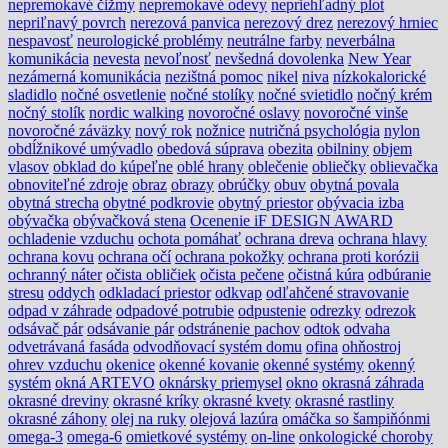
nepremokavé čižmy
nepremokavé odevy
nepriehľadný plot
nepriľnavý povrch
nerezová panvica
nerezový drez
nerezový hrniec
nespavosť
neurologické problémy
neutrálne farby
neverbálna
komunikácia
nevesta
nevoľnosť
nevšedná dovolenka
New Year
nezámerná komunikácia
nezištná pomoc
nikel
niva
nízkokalorické
sladidlo
nočné osvetlenie
nočné stolíky
nočné svietidlo
nočný krém
nočný stolík
nordic walking
novoročné oslavy
novoročné vinše
novoročné záväzky
nový rok
nožnice
nutričná psychológia
nylon
obdĺžnikové umývadlo
obedová súprava
obezita
obilniny
objem
vlasov
obklad do kúpeľne
oblé hrany
oblečenie
obliečky
oblievačka
obnoviteľné zdroje
obraz
obrazy
obrúčky
obuv
obytná povala
obytná strecha
obytné podkrovie
obytný priestor
obývacia izba
obývačka
obývačková stena
Ocenenie iF DESIGN AWARD
ochladenie vzduchu
ochota pomáhať
ochrana dreva
ochrana hlavy
ochrana kovu
ochrana očí
ochrana pokožky
ochrana proti korózii
ochranný náter
očista obličiek
očista pečene
očistná kúra
odbúranie
stresu
oddych
odkladací priestor
odkvap
odľahčené stravovanie
odpad v záhrade
odpadové potrubie
odpustenie
odrezky
odrezok
odsávač pár
odsávanie pár
odstránenie pachov
odtok
odvaha
odvetrávaná fasáda
odvodňovací systém domu
ofina
ohňostroj
ohrev vzduchu
okenice
okenné kovanie
okenné systémy
okenný
systém
okná ARTEVO
oknársky priemysel
okno
okrasná záhrada
okrasné dreviny
okrasné kríky
okrasné kvety
okrasné rastliny
okrasné záhony
olej na ruky
olejová lazúra
omáčka so šampiňónmi
omega-3
omega-6
omietkové systémy
on-line
onkologické choroby