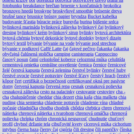
bolesti krížov
bór
borelióza
borovica
borovicové drevo
brána na
fotobunku
breakdance
brečtan
brnenie v končatinách
brokolica
bronzovo hnedá
broskyne
broskyňové smoothie
brúsenie dreva
brušné tance
brusnice
brúsny papier
bryndza
Bucket kabelka
budovanie šťastia
búracie práce
burgyňa
burina
búšenie srdca
bylinková marináda
bylinková zálievka
bylinkový čaj
bylinkový
dresing
bylinkový krém
bylinkový sirup
bylinky
bytová architektúra
bytová chémia
bytové dekorácie
bytové doplnky
bytový dizajn
bytový textil
bývanie
bývanie na vode
bývanie pod strechou
bývanie v podkroví
Caffé Latte
čaj
čajové pečivo
čakanka
čakanka
obyčajná
čalúnená stolička
camping
canisterapia
Cappuccino
časový posun
čatní
celoplošné koberce
celozrnná múka
celulitída
cementová omietka
centrálne osvetlenie
černica
černice
černicové
želé
čerstvá kapusta
čerstvá zelenina
čerstvé bylinky
čerstvé huby
čerstvé ovocie
čerstvé potraviny
čerstvé šťavy
čerstvý hrach
čerstvý
kôpor
čert
certifikát o bezpečnosti
certifikované okná pre pasívne
domy
červená kapusta
červená repa
cesnak
cesnaková polievka
cesnaková zálievka
cesto na palacinky
cestovanie
cestoviny
cha -
cha
chalupárčenie
cheddar
chia dezert
chia kaša
chia maškrta
chia
puding
chia semienka
chladenie potravín
chladenie vína
chladné
počasie
chladnička
chodba
chodník
chôdza
chrbtica
chren
chrenová
nátierka
chrenová nátierka s tvarohom
chrenová omáčka
chrenová
polievka
chrípka
chróm
chronická nespavosť
chudnutie
chuťový
profil
chybné držanie tela
cibuľovité kvety
cícerová múka
cichorium
intybus
čierna baza
čierny čaj
cigória
čili dresing
čili papričky
čínska