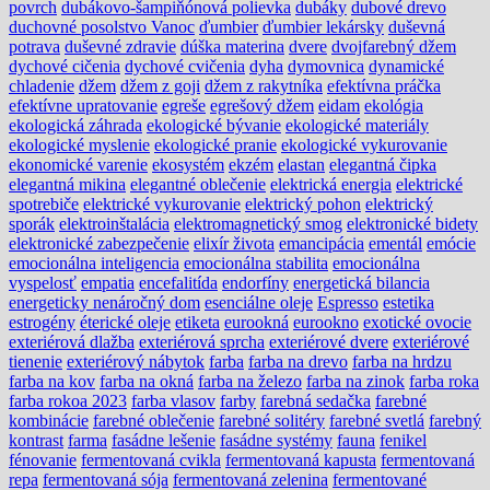
povrch
dubákovo-šampiňónová polievka
dubáky
dubové drevo
duchovné posolstvo Vanoc
ďumbier
ďumbier lekársky
duševná
potrava
duševné zdravie
dúška materina
dvere
dvojfarebný džem
dychové cičenia
dychové cvičenia
dyha
dymovnica
dynamické
chladenie
džem
džem z goji
džem z rakytníka
efektívna práčka
efektívne upratovanie
egreše
egrešový džem
eidam
ekológia
ekologická záhrada
ekologické bývanie
ekologické materiály
ekologické myslenie
ekologické pranie
ekologické vykurovanie
ekonomické varenie
ekosystém
ekzém
elastan
elegantná čipka
elegantná mikina
elegantné oblečenie
elektrická energia
elektrické
spotrebiče
elektrické vykurovanie
elektrický pohon
elektrický
sporák
elektroinštalácia
elektromagnetický smog
elektronické bidety
elektronické zabezpečenie
elixír života
emancipácia
ementál
emócie
emocionálna inteligencia
emocionálna stabilita
emocionálna
vyspelosť
empatia
encefalitída
endorfíny
energetická bilancia
energeticky nenáročný dom
esenciálne oleje
Espresso
estetika
estrogény
éterické oleje
etiketa
eurookná
eurookno
exotické ovocie
exteriérová dlažba
exteriérová sprcha
exteriérové dvere
exteriérové
tienenie
exteriérový nábytok
farba
farba na drevo
farba na hrdzu
farba na kov
farba na okná
farba na železo
farba na zinok
farba roka
farba rokoa 2023
farba vlasov
farby
farebná sedačka
farebné
kombinácie
farebné oblečenie
farebné solitéry
farebné svetlá
farebný
kontrast
farma
fasádne lešenie
fasádne systémy
fauna
fenikel
fénovanie
fermentovaná cvikla
fermentovaná kapusta
fermentovaná
repa
fermentovaná sója
fermentovaná zelenina
fermentované