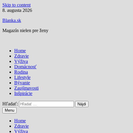
Skip to content
8. augusta 2026
Blanka.sk
Magazín nielen pre ženy
Home
Zdravie
Výživa
Domácnosť
Rodina
Lifestyle
Bývanie
Zaujímavosti
Inšpirácie
Hľadať:
Menu
Home
Zdravie
Výživa