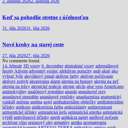
2. augusta 2026
2. augusta 2026
Keď sa pohodlie stretne s účelnosťou
31. júla 2026
31. júla 2026
Nové kroky na starej ceste
27. júla 2026
27. júla 2026
No comments found.
14. február
3D vzory
6. december
abstraktné vzory
adrenalínové
športy
Advent
adventný veniec
afektívne poruchy
agát
akné
ako
vybrať lyže
akrylátový email
aktívne farby
aktívne počúvanie
aktívny pohyb
akupresúra
alarm
alergia na buruny
alergia na peľ
alergia na trávy
alergické reakcie
alergie
alicín
aloe vera
Americano
aminokysliny
analógový regulátor
ananás
ananásové rezy
ananásové smoothie
ananásové venčeky
anaplazmóza
anatomický
vankúš
anémia
angína
anjel
antibakteriálne obliečky
antibakteriálne
účinky
antikoro
antikorózna farba
antioxidanty
antiperspirant
antiseptické účinky
antistatická kefa
antistatická utierka
antistatická
výplň
antivírusové účinky
apetít
aplikácia tapiet
aprílové počasie
archívne víno
arganový olej
armatúry
arnika
aromaterapia
aromatické korenie
ARTEVO TERRA
artikulácia
artróza
aspik