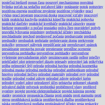
posteľná bielizeň
posun času
posuvný mechanizmus
posvätná
bylinka
poťah na sedačku
poťahové látky
potápanie
potok
potraviny
pozitívna energia
pozitívne myslenie
pozitívne výsledky
prací
cyklus
prací program
pracovná doska
pracovné vzťahy
pracovný
kútik
praktická kuchyňa
praktická kúpeľňa
praktická pohovka
praktické darčeky
praktické kvetibáče
praktické zásuvky
pranie
bielizne
pranostiky o počasí
prasiatko
práva žien
pravidelný pohyb
pravidlá lyžovania
prázdniny
prebiotické účinky
prechádzka
prechladnutie
prechod
predpoveď počasia
predsavzatie
predsieň
predsudky
predsudok
prehriatie
prehrievanie domu
prekrvenie
pokožky
prenosný nábytok
prepúšťanie pár
prerušovaný spánok
presádzanie
prestavba povale
prestieranie
prestížne ocenenie
preventívna prehliadka
preventívne prehliadky
preventívne
vyšetrenie
prevzdušnenie pôdy
prezimovanie rastlín
príbor
priečky
priehľadný plot
priemyselný dizajn
priesady
priesvitný lak
prikrývka
prilba
prímorský štýl
príroda
prírodná bavlna
prírodná kozmetika
prírodná maska
prírodná medicína
prírodné antibiotikum
prírodné
hnojivo
prírodné liečivo
prírodné materiály
prírodné syry
prírodné
textílie
prírodné vodné zdroje
prírodné zdroje
prírodný krém
prírodný vodný zdroj
prirodzený účes
prístavba
prítomný okamih
prívalové dažde
prívesok
probiotiká
problémové vlasy
profilové
systémy
projekt
projekt elektroinštalácie
projekt kúrenia
projekt
statiky
promócie
propagácia čítania
proti smädu
proti starnutiu
proti
stresu
protihluková izolácia
protišmyková dlažba
protišmyková
páska
protišmyková podlaha
protizápalové účinky
prsia
prskavky