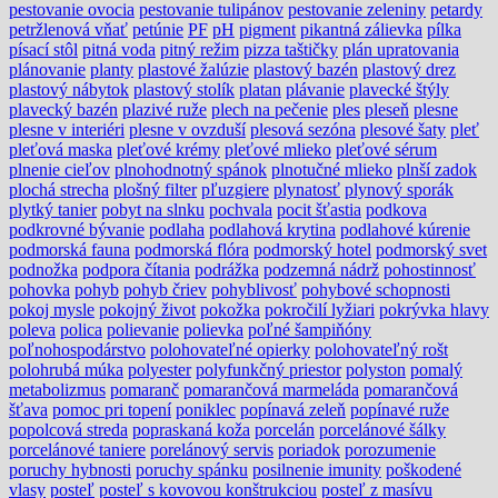
pestovanie ovocia
pestovanie tulipánov
pestovanie zeleniny
petardy
petržlenová vňať
petúnie
PF
pH
pigment
pikantná zálievka
pílka
písací stôl
pitná voda
pitný režim
pizza taštičky
plán upratovania
plánovanie
planty
plastové žalúzie
plastový bazén
plastový drez
plastový nábytok
plastový stolík
platan
plávanie
plavecké štýly
plavecký bazén
plazivé ruže
plech na pečenie
ples
pleseň
plesne
plesne v interiéri
plesne v ovzduší
plesová sezóna
plesové šaty
pleť
pleťová maska
pleťové krémy
pleťové mlieko
pleťové sérum
plnenie cieľov
plnohodnotný spánok
plnotučné mlieko
plnší zadok
plochá strecha
plošný filter
pľuzgiere
plynatosť
plynový sporák
plytký tanier
pobyt na slnku
pochvala
pocit šťastia
podkova
podkrovné bývanie
podlaha
podlahová krytina
podlahové kúrenie
podmorská fauna
podmorská flóra
podmorský hotel
podmorský svet
podnožka
podpora čítania
podrážka
podzemná nádrž
pohostinnosť
pohovka
pohyb
pohyb čriev
pohyblivosť
pohybové schopnosti
pokoj mysle
pokojný život
pokožka
pokročilí lyžiari
pokrývka hlavy
poleva
polica
polievanie
polievka
poľné šampiňóny
poľnohospodárstvo
polohovateľné opierky
polohovateľný rošt
polohrubá múka
polyester
polyfunkčný priestor
polyston
pomalý
metabolizmus
pomaranč
pomarančová marmeláda
pomarančová
šťava
pomoc pri topení
poniklec
popínavá zeleň
popínavé ruže
popolcová streda
popraskaná koža
porcelán
porcelánové šálky
porcelánové taniere
porelánový servis
poriadok
porozumenie
poruchy hybnosti
poruchy spánku
posilnenie imunity
poškodené
vlasy
posteľ
posteľ s kovovou konštrukciou
posteľ z masívu