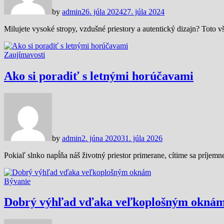
by
admin
26. júla 2024
27. júla 2024
Milujete vysoké stropy, vzdušné priestory a autentický dizajn? Toto 
Zaujímavosti
Ako si poradiť s letnými horúčavami
by
admin
2. júna 2020
31. júla 2026
Pokiaľ slnko napĺňa náš životný priestor primerane, cítime sa príjem
Bývanie
Dobrý výhľad vďaka veľkoplošným okná