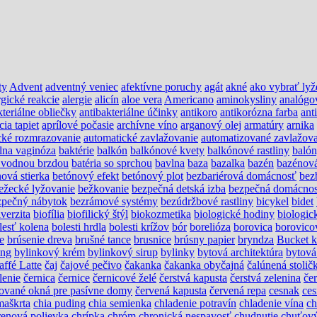
ty
Advent
adventný veniec
afektívne poruchy
agát
akné
ako vybrať lyž
rgické reakcie
alergie
alicín
aloe vera
Americano
aminokysliny
analógo
kteriálne obliečky
antibakteriálne účinky
antikoro
antikorózna farba
ant
cia tapiet
aprílové počasie
archívne víno
arganový olej
armatúry
arnika
cké rozmrazovanie
automatické zavlažovanie
automatizované zavlažova
álna vaginóza
baktérie
balkón
balkónové kvety
balkónové rastliny
baló
s vodnou brzdou
batéria so sprchou
bavlna
baza
bazalka
bazén
bazénov
ová stierka
betónový efekt
betónový plot
bezbariérová domácnosť
bez
ežecké lyžovanie
bežkovanie
bezpečná detská izba
bezpečná domácno
zpečný nábytok
bezrámové systémy
bezúdržbové rastliny
bicykel
bidet
verzita
biofília
biofilický štýl
biokozmetika
biologické hodiny
biologic
lesť kolena
bolesti hrdla
bolesti krížov
bór
borelióza
borovica
borovico
e
brúsenie dreva
brušné tance
brusnice
brúsny papier
bryndza
Bucket k
ing
bylinkový krém
bylinkový sirup
bylinky
bytová architektúra
bytová
affé Latte
čaj
čajové pečivo
čakanka
čakanka obyčajná
čalúnená stolič
lenie
černica
černice
černicové želé
čerstvá kapusta
čerstvá zelenina
če
ikované okná pre pasívne domy
červená kapusta
červená repa
cesnak
ces
maškrta
chia puding
chia semienka
chladenie potravín
chladenie vína
ch
renová polievka
chrípka
chróm
chronická nespavosť
chudnutie
chuťový