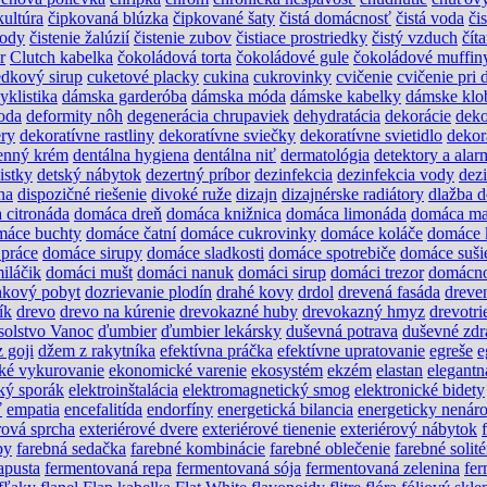
kultúra
čipkovaná blúzka
čipkované šaty
čistá domácnosť
čistá voda
čis
vody
čistenie žalúzií
čistenie zubov
čistiace prostriedky
čistý vzduch
čít
r
Clutch kabelka
čokoládová torta
čokoládové gule
čokoládové muffin
edkový sirup
cuketové placky
cukina
cukrovinky
cvičenie
cvičenie pri 
yklistika
dámska garderóba
dámska móda
dámske kabelky
dámske klo
oda
deformity nôh
degenerácia chrupaviek
dehydratácia
dekorácie
deko
ery
dekoratívne rastliny
dekoratívne sviečky
dekoratívne svietidlo
dekor
enný krém
dentálna hygiena
dentálna niť
dermatológia
detektory a alar
istky
detský nábytok
dezertný príbor
dezinfekcia
dezinfekcia vody
dez
na
dispozičné riešenie
divoké ruže
dizajn
dizajnérske radiátory
dlažba 
 citronáda
domáca dreň
domáca knižnica
domáca limonáda
domáca ma
máce buchty
domáce čatní
domáce cukrovinky
domáce koláče
domáce 
práce
domáce sirupy
domáce sladkosti
domáce spotrebiče
domáce suši
iláčik
domáci mušt
domáci nanuk
domáci sirup
domáci trezor
domácn
nkový pobyt
dozrievanie plodín
drahé kovy
drdol
drevená fasáda
dreve
ík
drevo
drevo na kúrenie
drevokazné huby
drevokazný hmyz
drevotri
solstvo Vanoc
ďumbier
ďumbier lekársky
duševná potrava
duševné zdr
 goji
džem z rakytníka
efektívna práčka
efektívne upratovanie
egreše
e
ké vykurovanie
ekonomické varenie
ekosystém
ekzém
elastan
elegantn
cký sporák
elektroinštalácia
elektromagnetický smog
elektronické bidety
ť
empatia
encefalitída
endorfíny
energetická bilancia
energeticky nenár
rová sprcha
exteriérové dvere
exteriérové tienenie
exteriérový nábytok
by
farebná sedačka
farebné kombinácie
farebné oblečenie
farebné solité
apusta
fermentovaná repa
fermentovaná sója
fermentovaná zelenina
fer