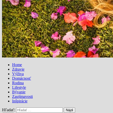
Home
Zdravie
Výživa
Domácnosť
Rodina
Lifestyle
Bývanie
Zaujímavosti
Inšpirácie
Hľadať: