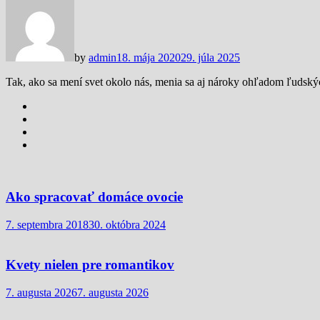
by
admin
18. mája 2020
29. júla 2025
Tak, ako sa mení svet okolo nás, menia sa aj nároky ohľadom ľudský
Ako spracovať domáce ovocie
7. septembra 2018
30. októbra 2024
Kvety nielen pre romantikov
7. augusta 2026
7. augusta 2026