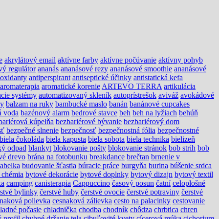
e
akrylátový email
aktívne farby
aktívne počúvanie
aktívny pohyb
vý regulátor
ananás
ananásové rezy
ananásové smoothie
ananásové
ioxidanty
antiperspirant
antiseptické účinky
antistatická kefa
aromaterapia
aromatické korenie
ARTEVO TERRA
artikulácia
cie systémy
automatizovaný skleník
autoprístrešok
aviváž
avokádové
ny
balzam na ruky
bambucké maslo
banán
banánové cupcakes
á voda
bazénový alarm
bedrové stavce
beh
beh na lyžiach
behúň
bariérová kúpelňa
bezbariérové bývanie
bezbariérový dom
sť
bezpečné slnenie
bezpečnosť
bezpečnostná fólia
bezpečnostné
biela čokoláda
biela kapusta
biela sobota
biela technika
bielizeň
ký odpad
blankyt
blokovanie pošty
blokovanie stránok
bob strih
bob
vé drevo
brána na fotobunku
breakdance
brečtan
brnenie v
abelka
budovanie šťastia
búracie práce
burgyňa
burina
búšenie srdca
 chémia
bytové dekorácie
bytové doplnky
bytový dizajn
bytový textil
ka
camping
canisterapia
Cappuccino
časový posun
čatní
celoplošné
rstvé bylinky
čerstvé huby
čerstvé ovocie
čerstvé potraviny
čerstvé
naková polievka
cesnaková zálievka
cesto na palacinky
cestovanie
ladné počasie
chladnička
chodba
chodník
chôdza
chrbtica
chren
 profil
chybné držanie tela
cibuľovité kvety
cícerová múka
cichorium