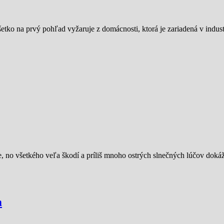
všetko na prvý pohľad vyžaruje z domácnosti, ktorá je zariadená v indu
ne, no všetkého veľa škodí a príliš mnoho ostrých slnečných lúčov dokáž
m