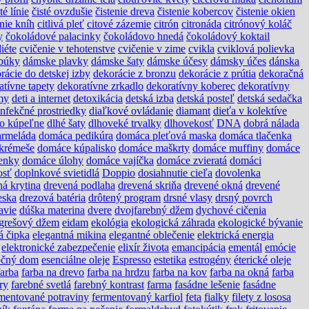
té línie
čisté ovzdušie
čistenie dreva
čistenie kobercov
čistenie okien
anie kníh
citlivá pleť
citové zázemie
citrón
citronáda
citrónový koláč
y
čokoládové palacinky
čokoládovo hnedá
čokoládový koktail
diéte
cvičenie v tehotenstve
cvičenie v zime
cvikla
cviklová polievka
búky
dámske plavky
dámske šaty
dámske účesy
dámsky účes
dánska
rácie do detskej izby
dekorácie z bronzu
dekorácie z prútia
dekoračná
atívne tapety
dekoratívne zrkadlo
dekoratívny koberec
dekoratívny
my
deti a internet
detoxikácia
detská izba
detská posteľ
detská sedačka
infekčné prostriedky
diaľkové ovládanie
diamant
dieťa v kolektíve
do kúpeľne
dlhé šaty
dlhoveké trvalky
dlhovekosť
DNA
dobrá nálada
rmeláda
domáca pedikúra
domáca pleťová maska
domáca tlačenka
krémeše
domáce kúpalisko
domáce maškrty
domáce muffiny
domáce
enky
domáce úlohy
domáce vajíčka
domáce zvieratá
domáci
osť
doplnkové svietidlá
Doppio
dosiahnutie cieľa
dovolenka
ná krytina
drevená podlaha
drevená skriňa
drevené okná
drevené
eska
drezová batéria
drôtený program
drsné vlasy
drsný povrch
avie
dúška materina
dvere
dvojfarebný džem
dychové cičenia
grešový džem
eidam
ekológia
ekologická záhrada
ekologické bývanie
á čipka
elegantná mikina
elegantné oblečenie
elektrická energia
elektronické zabezpečenie
elixír života
emancipácia
ementál
emócie
očný dom
esenciálne oleje
Espresso
estetika
estrogény
éterické oleje
farba
farba na drevo
farba na hrdzu
farba na kov
farba na okná
farba
ry
farebné svetlá
farebný kontrast
farma
fasádne lešenie
fasádne
mentované potraviny
fermentovaný karfiol
feta
fialky
filety z lososa