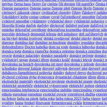
intybus
čierna baza
čierny čaj
cigória
čili dresing
čili papričky
čínska 
čistenie parapetov
čistenie parou
čistenie pleti
čistenie škvŕn
čistenie 
citrónový zákusok
citrusy
civilizačné choroby
čižmy
článkový radiáto
čokoládový krém
corian
cottage
covid
čučoriedkové smoothie
čučori
cviklové smoothie
cyklámeny
cyklistické dresy
cyklistické nohavice
c
filozofia šťastia
darček
darčeky
dávkovač
daždivé počasie
dažďová v
omietka
dekoračné osvetlenie
dekoratívna kozmetika
dekoratívne nát
porcelán
delobuch
demontáž lešenia
deň tulipánov
deň zaľúbených
d
na bicykel
detská tvorivosť
detská zvedavosť
detské plavky
detské po
digestor
digitálna tlač
digitálne technológie
digitálny regulátor
disciplí
dobrodružstvo
Doctor kabelka
dom na vode
domáca bábovka
domáca
domáca torta
domáca vianočka
domáca zelenina
domáca zmrzlina
do
ovocie
domáce palacinky
domáce paradajky
domáce pečenie
domáce 
cyklistický stojan
domáci džem
domáci koláč
domáci lekvár
domáci m
dovolenka na horách
dovolenka pri mori
dovolenka v prírode
dovole
schodisko
drevené žalúzie
drevený nábytok
drevený plot
drevený stol
dubákovo-šampiňónová polievka
dubáky
dubové drevo
duchovné po
dychové cvičenia
dyha
dymovnica
dynamické chladenie
džem
džem z
ekologické materiály
ekologické myslenie
ekologické pranie
ekologic
elektrické spotrebiče
elektrické vykurovanie
elektrický pohon
elektri
emocionálna inteligencia
emocionálna stabilita
emocionálna vyspelos
etiketa
eurookná
eurookno
exotické ovocie
exteriérová dlažba
exterié
na železo
farba na zinok
farba roka
farba rokoa 2023
farba vlasov
far
systémy
fauna
fenikel
fénovanie
fermentovaná cvikla
fermentovaná k