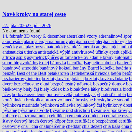
Nové kroky na starej ceste
27. júla 2026
27. júla 2026
No comments found.
14. február
3D vzory
6. december
abstraktné vzory
adrenalínové špor
akupresúra
alarm
alergia na buruny
alergia na peľ
alergia na trávy
ale
venčeky
anaplazmóza
anatomický vankúš
anémia
angína
anjel
antiba
antistatická utierka
antistatická výplň
antivírusové účinky
apetít
apliká
artróza
aspik
asymetrický účes
automatické ovládanie brány
automati
smoothie
avokádový olej
bábovka
bacuľka
Baguette kabelka
bakteri
banánové smoothie
banánový koktail
banány
Barrel kabelka
batéria 
benzén
Best of the Best
betakarotén
Betlehemská hviezda
betón
betón
bezbariérový interiér
bezdotyková regulácia
bezdotykové ovládanie
b
dvere
bezpečnostné okná
bezpečnostný nábytok
bezpečný domov
be
bielkoviny
biely čaj
biely kódex
bio
bioaktívne látky
biodiverzia
biodi
účes
bodové osvetlenie
bodové svetlá
bohémsky štýl
bolesť chrbta
bo
končatinách
brokolica
bronzovo hnedá
broskyne
broskyňové smoothi
bylinková marináda
bylinková zálievka
bylinkový čaj
bylinkový dres
bývanie
bývanie na vode
bývanie pod strechou
bývanie v podkroví
C
koberce
celozrnná múka
celulitída
cementová omietka
centrálne osvet
šťavy
čerstvý hrach
čerstvý kôpor
čert
certifikát o bezpečnosti
certif
cestoviny
cha - cha
chalupárčenie
cheddar
chia dezert
chia kaša
chia 
chrenová nátierka
chrenová nátierka s tvarohom
chrenová omáčka
ch