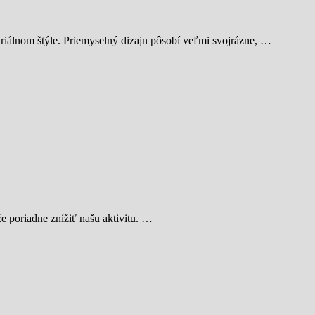
striálnom štýle. Priemyselný dizajn pôsobí veľmi svojrázne, …
e poriadne znížiť našu aktivitu. …