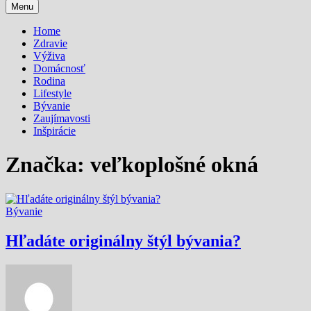
Menu
Home
Zdravie
Výživa
Domácnosť
Rodina
Lifestyle
Bývanie
Zaujímavosti
Inšpirácie
Značka:
veľkoplošné okná
Bývanie
Hľadáte originálny štýl bývania?