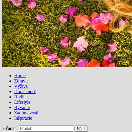
Home
Zdravie
Výživa
Domácnosť
Rodina
Lifestyle
Bývanie
Zaujímavosti
Inšpirácie
Hľadať: