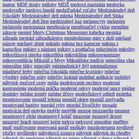
matrac
MDF dosky
mdloby
MDŽ
medová marináda
medovka
medovníky
medovo hnedá
medziľudské vzťahy
Medzinárodný deň
čokolády
Medzinárodný deň mlieka
Medzinárodný deň Slnka
Medzinárodný deň žien
medzizubný kaz
melanocyty
melanóm
melatonín
menopauza
menštruácia
menštruačný cyklus
mentálne
zdravie
mentol
Merry Christmas
Messenger kabelka
mestská
záhrada
mestské záhradkárstvo
metabolizmus
mier v duši
miešané
nápoje
miešaný drink
mikádo
mikina bez kapucne
mikina s
kapucňou
mikiny s nápismi
mikiny s podtlačou
mikrobióm
mikróby
mikrofázová utierka
mikroflóra
mikroklíma
mikroorganizmy
mikroventilácia
Mikuláš z Myry
Mikulášske tradície
minerálna vlna
minerálne látky
minerály
minimalistický štýl
minimalizmus
mladistvé ferby
mliečna čokoláda
mliečne kvasinky
mliečne
výrobky
mliečne zuby
mliečny koktail
mobilné aplikácie
mobilný
nábytok
močové cesty
móda
modelovanie nechtov
moderná
gastronómia
moderná práčka
moderné odevy
moderné tance
módne
doplnky
módne trendy
módne účesy
modrofialový odtieň
moletka
monitorovanie
montáž lešenia
montáž okien
montáž umývadla
montované bazény
morské ryby
morské živočíchy
mosadz
motivácia detí
motyka
motýle
motýlik
mozog
mozzarella
mramor
mramorový efekt
mramorový koláč
mrazenie
mrazený dezert
mrazený hrach
mrazený krém
mrkva
mrkvové smoothie
muffiny
mulč
mulčovanie
murovaná garáž
muškáty
muzikoterapia
mydlové
vločky
myšlienky
nábytková zostava
nábytok
nábytok do chodby
nábytok do predsiene
nábytok na mieru
nábytok z dreva
nábytok z