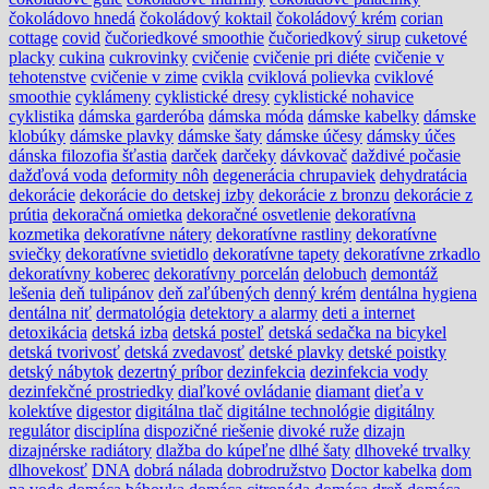
čokoládovo hnedá
čokoládový koktail
čokoládový krém
corian
cottage
covid
čučoriedkové smoothie
čučoriedkový sirup
cuketové
placky
cukina
cukrovinky
cvičenie
cvičenie pri diéte
cvičenie v
tehotenstve
cvičenie v zime
cvikla
cviklová polievka
cviklové
smoothie
cyklámeny
cyklistické dresy
cyklistické nohavice
cyklistika
dámska garderóba
dámska móda
dámske kabelky
dámske
klobúky
dámske plavky
dámske šaty
dámske účesy
dámsky účes
dánska filozofia šťastia
darček
darčeky
dávkovač
daždivé počasie
dažďová voda
deformity nôh
degenerácia chrupaviek
dehydratácia
dekorácie
dekorácie do detskej izby
dekorácie z bronzu
dekorácie z
prútia
dekoračná omietka
dekoračné osvetlenie
dekoratívna
kozmetika
dekoratívne nátery
dekoratívne rastliny
dekoratívne
sviečky
dekoratívne svietidlo
dekoratívne tapety
dekoratívne zrkadlo
dekoratívny koberec
dekoratívny porcelán
delobuch
demontáž
lešenia
deň tulipánov
deň zaľúbených
denný krém
dentálna hygiena
dentálna niť
dermatológia
detektory a alarmy
deti a internet
detoxikácia
detská izba
detská posteľ
detská sedačka na bicykel
detská tvorivosť
detská zvedavosť
detské plavky
detské poistky
detský nábytok
dezertný príbor
dezinfekcia
dezinfekcia vody
dezinfekčné prostriedky
diaľkové ovládanie
diamant
dieťa v
kolektíve
digestor
digitálna tlač
digitálne technológie
digitálny
regulátor
disciplína
dispozičné riešenie
divoké ruže
dizajn
dizajnérske radiátory
dlažba do kúpeľne
dlhé šaty
dlhoveké trvalky
dlhovekosť
DNA
dobrá nálada
dobrodružstvo
Doctor kabelka
dom