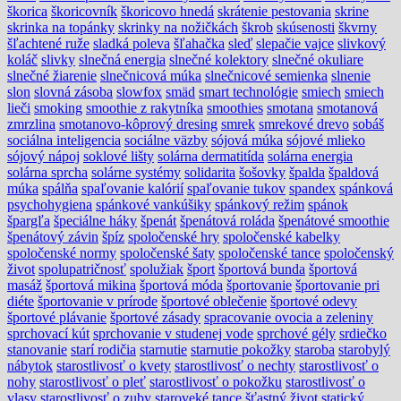
škorica
škoricovník
škoricovo hnedá
skrátenie pestovania
skrine
skrinka na topánky
skrinky na nožičkách
škrob
skúsenosti
škvrny
šľachtené ruže
sladká poleva
šľahačka
sleď
slepačie vajce
slivkový
koláč
slivky
slnečná energia
slnečné kolektory
slnečné okuliare
slnečné žiarenie
slnečnicová múka
slnečnicové semienka
slnenie
slon
slovná zásoba
slowfox
smäd
smart technológie
smiech
smiech
lieči
smoking
smoothie z rakytníka
smoothies
smotana
smotanová
zmrzlina
smotanovo-kôprový dresing
smrek
smrekové drevo
sobáš
sociálna inteligencia
sociálne väzby
sójová múka
sójové mlieko
sójový nápoj
soklové lišty
solárna dermatitída
solárna energia
solárna sprcha
solárne systémy
solidarita
šošovky
špalda
špaldová
múka
spálňa
spaľovanie kalórií
spaľovanie tukov
spandex
spánková
psychohygiena
spánkové vankúšiky
spánkový režim
spánok
špargľa
špeciálne háky
špenát
špenátová roláda
špenátové smoothie
špenátový závin
špíz
spoločenské hry
spoločenské kabelky
spoločenské normy
spoločenské šaty
spoločenské tance
spoločenský
život
spolupatričnosť
spolužiak
šport
športová bunda
športová
masáž
športová mikina
športová móda
športovanie
športovanie pri
diéte
športovanie v prírode
športové oblečenie
športové odevy
športové plávanie
športové zásady
spracovanie ovocia a zeleniny
sprchovací kút
sprchovanie v studenej vode
sprchové gély
srdiečko
stanovanie
starí rodičia
starnutie
starnutie pokožky
staroba
starobylý
nábytok
starostlivosť o kvety
starostlivosť o nechty
starostlivosť o
nohy
starostlivosť o pleť
starostlivosť o pokožku
starostlivosť o
vlasy
starostlivosť o zuby
staroveké tance
šťastný život
statický