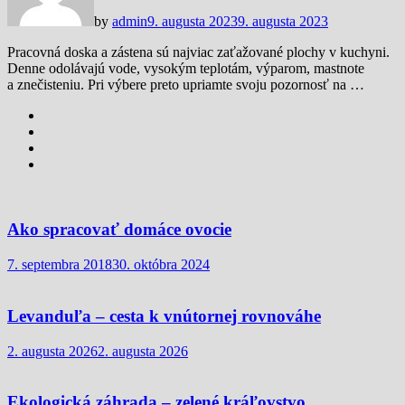
by
admin
9. augusta 2023
9. augusta 2023
Pracovná doska a zástena sú najviac zaťažované plochy v kuchyni.
Denne odolávajú vode, vysokým teplotám, výparom, mastnote
a znečisteniu. Pri výbere preto upriamte svoju pozornosť na …
Ako spracovať domáce ovocie
7. septembra 2018
30. októbra 2024
Levanduľa – cesta k vnútornej rovnováhe
2. augusta 2026
2. augusta 2026
Ekologická záhrada – zelené kráľovstvo