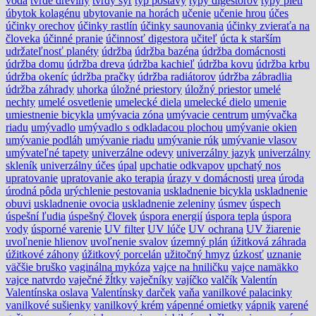
voda
tvrdé dreviny
tvrdý syr
typ postavy
typy digestorov
typy pletí
úbytok kolagénu
ubytovanie na horách
učenie
učenie hrou
účes
účinky orechov
účinky rastlín
účinky saunovania
účinky zvieraťa na
človeka
účinné pranie
účinnosť digestora
učiteľ
úcta k starším
udržateľnosť planéty
údržba
údržba bazéna
údržba domácnosti
údržba domu
údržba dreva
údržba kachieľ
údržba kovu
údržba krbu
údržba okeníc
údržba pračky
údržba radiátorov
údržba zábradlia
údržba záhrady
uhorka
úložné priestory
úložný priestor
umelé
nechty
umelé osvetlenie
umelecké diela
umelecké dielo
umenie
umiestnenie bicykla
umývacia zóna
umývacie centrum
umývačka
riadu
umývadlo
umývadlo s odkladacou plochou
umývanie okien
umývanie podláh
umývanie riadu
umývanie rúk
umývanie vlasov
umývateľné tapety
univerzálne odevy
univerzálny jazyk
univerzálny
skleník
univerzálny účes
úpal
upchatie odkvapov
upchatý nos
upratovanie
upratovanie ako terapia
úrazy v domácnosti
urea
úroda
úrodná pôda
urýchlenie pestovania
uskladnenie bicykla
uskladnenie
obuvi
uskladnenie ovocia
uskladnenie zeleniny
úsmev
úspech
úspešní ľudia
úspešný človek
úspora energií
úspora tepla
úspora
vody
úsporné varenie
UV filter
UV lúče
UV ochrana
UV žiarenie
uvoľnenie hlienov
uvoľnenie svalov
územný plán
úžitková záhrada
úžitkové záhony
úžitkový porcelán
užitočný hmyz
úzkosť
uznanie
väčšie bruško
vaginálna mykóza
vajce na hniličku
vajce namäkko
vajce natvrdo
vaječné žĺtky
vaječníky
vajíčko
valčík
Valentín
Valentínska oslava
Valentínsky darček
vaňa
vanilkové palacinky
vanilkové sušienky
vanilkový krém
vápenné omietky
vápnik
varené