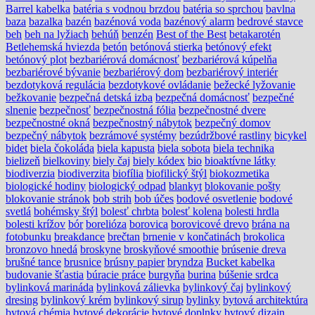
Barrel kabelka
batéria s vodnou brzdou
batéria so sprchou
bavlna
baza
bazalka
bazén
bazénová voda
bazénový alarm
bedrové stavce
beh
beh na lyžiach
behúň
benzén
Best of the Best
betakarotén
Betlehemská hviezda
betón
betónová stierka
betónový efekt
betónový plot
bezbariérová domácnosť
bezbariérová kúpelňa
bezbariérové bývanie
bezbariérový dom
bezbariérový interiér
bezdotyková regulácia
bezdotykové ovládanie
bežecké lyžovanie
bežkovanie
bezpečná detská izba
bezpečná domácnosť
bezpečné
slnenie
bezpečnosť
bezpečnostná fólia
bezpečnostné dvere
bezpečnostné okná
bezpečnostný nábytok
bezpečný domov
bezpečný nábytok
bezrámové systémy
bezúdržbové rastliny
bicykel
bidet
biela čokoláda
biela kapusta
biela sobota
biela technika
bielizeň
bielkoviny
biely čaj
biely kódex
bio
bioaktívne látky
biodiverzia
biodiverzita
biofília
biofilický štýl
biokozmetika
biologické hodiny
biologický odpad
blankyt
blokovanie pošty
blokovanie stránok
bob strih
bob účes
bodové osvetlenie
bodové
svetlá
bohémsky štýl
bolesť chrbta
bolesť kolena
bolesti hrdla
bolesti krížov
bór
borelióza
borovica
borovicové drevo
brána na
fotobunku
breakdance
brečtan
brnenie v končatinách
brokolica
bronzovo hnedá
broskyne
broskyňové smoothie
brúsenie dreva
brušné tance
brusnice
brúsny papier
bryndza
Bucket kabelka
budovanie šťastia
búracie práce
burgyňa
burina
búšenie srdca
bylinková marináda
bylinková zálievka
bylinkový čaj
bylinkový
dresing
bylinkový krém
bylinkový sirup
bylinky
bytová architektúra
bytová chémia
bytové dekorácie
bytové doplnky
bytový dizajn