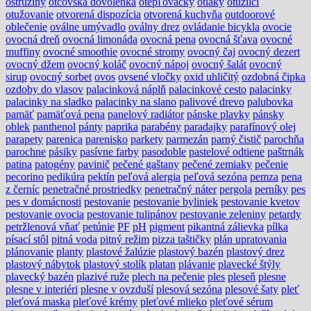
ostružiny
otcovská dovolenka
otepľovačky
otlaky
otužilci
otužovanie
otvorená dispozícia
otvorená kuchyňa
outdoorové
oblečenie
oválne umývadlo
oválny drez
ovládanie bicykla
ovocie
ovocná dreň
ovocná limonáda
ovocná pena
ovocná šťava
ovocné
muffiny
ovocné smoothie
ovocné stromy
ovocný čaj
ovocný dezert
ovocný džem
ovocný koláč
ovocný nápoj
ovocný šalát
ovocný
sirup
ovocný sorbet
ovos
ovsené vločky
oxid uhličitý
ozdobná čipka
ozdoby do vlasov
palacinková náplň
palacinkové cesto
palacinky
palacinky na sladko
palacinky na slano
palivové drevo
palubovka
pamäť
pamäťová pena
panelový radiátor
pánske plavky
pánsky
oblek
panthenol
pánty
paprika
parabény
paradajky
parafínový olej
parapety
parenica
parenisko
parkety
parmezán
parný čistič
parochňa
parochne
pásiky
pasívne farby
pasodoble
pastelové odtiene
paštrnák
patina
patogény
pavinič
pečené gaštany
pečené zemiaky
pečenie
pecorino
pedikúra
pektín
peľová alergia
peľová sezóna
pemza
pena
z černíc
penetračné prostriedky
penetračný náter
pergola
perníky
pes
pes v domácnosti
pestovanie
pestovanie byliniek
pestovanie kvetov
pestovanie ovocia
pestovanie tulipánov
pestovanie zeleniny
petardy
petržlenová vňať
petúnie
PF
pH
pigment
pikantná zálievka
pílka
písací stôl
pitná voda
pitný režim
pizza taštičky
plán upratovania
plánovanie
planty
plastové žalúzie
plastový bazén
plastový drez
plastový nábytok
plastový stolík
platan
plávanie
plavecké štýly
plavecký bazén
plazivé ruže
plech na pečenie
ples
pleseň
plesne
plesne v interiéri
plesne v ovzduší
plesová sezóna
plesové šaty
pleť
pleťová maska
pleťové krémy
pleťové mlieko
pleťové sérum