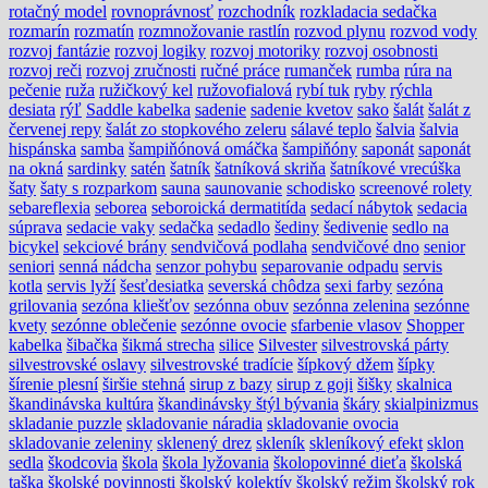
rotačný model
rovnoprávnosť
rozchodník
rozkladacia sedačka
rozmarín
rozmatín
rozmnožovanie rastlín
rozvod plynu
rozvod vody
rozvoj fantázie
rozvoj logiky
rozvoj motoriky
rozvoj osobnosti
rozvoj reči
rozvoj zručnosti
ručné práce
rumanček
rumba
rúra na
pečenie
ruža
ružičkový kel
ružovofialová
rybí tuk
ryby
rýchla
desiata
rýľ
Saddle kabelka
sadenie
sadenie kvetov
sako
šalát
šalát z
červenej repy
šalát zo stopkového zeleru
sálavé teplo
šalvia
šalvia
hispánska
samba
šampiňónová omáčka
šampiňóny
saponát
saponát
na okná
sardinky
satén
šatník
šatníková skriňa
šatníkové vrecúška
šaty
šaty s rozparkom
sauna
saunovanie
schodisko
screenové rolety
sebareflexia
seborea
seboroická dermatitída
sedací nábytok
sedacia
súprava
sedacie vaky
sedačka
sedadlo
šediny
šedivenie
sedlo na
bicykel
sekciové brány
sendvičová podlaha
sendvičové dno
senior
seniori
senná nádcha
senzor pohybu
separovanie odpadu
servis
kotla
servis lyží
šesťdesiatka
severská chôdza
sexi farby
sezóna
grilovania
sezóna kliešťov
sezónna obuv
sezónna zelenina
sezónne
kvety
sezónne oblečenie
sezónne ovocie
sfarbenie vlasov
Shopper
kabelka
šibačka
šikmá strecha
silice
Silvester
silvestrovská párty
silvestrovské oslavy
silvestrovské tradície
šípkový džem
šípky
šírenie plesní
širšie stehná
sirup z bazy
sirup z goji
šišky
skalnica
škandinávska kultúra
škandinávsky štýl bývania
škáry
skialpinizmus
skladanie puzzle
skladovanie náradia
skladovanie ovocia
skladovanie zeleniny
sklenený drez
skleník
skleníkový efekt
sklon
sedla
škodcovia
škola
škola lyžovania
školopovinné dieťa
školská
taška
školské povinnosti
školský kolektív
školský režim
školský rok