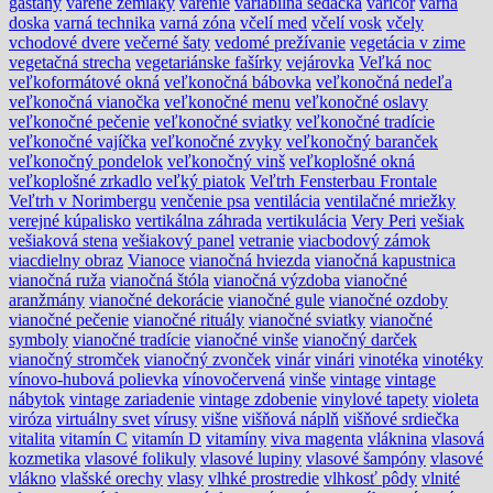
gaštany
varené zemiaky
varenie
variabilná sedačka
varicor
varná
doska
varná technika
varná zóna
včelí med
včelí vosk
včely
vchodové dvere
večerné šaty
vedomé prežívanie
vegetácia v zime
vegetačná strecha
vegetariánske fašírky
vejárovka
Veľká noc
veľkoformátové okná
veľkonočná bábovka
veľkonočná nedeľa
veľkonočná vianočka
veľkonočné menu
veľkonočné oslavy
veľkonočné pečenie
veľkonočné sviatky
veľkonočné tradície
veľkonočné vajíčka
veľkonočné zvyky
veľkonočný baranček
veľkonočný pondelok
veľkonočný vinš
veľkoplošné okná
veľkoplošné zrkadlo
veľký piatok
Veľtrh Fensterbau Frontale
Veľtrh v Norimbergu
venčenie psa
ventilácia
ventilačné mriežky
verejné kúpalisko
vertikálna záhrada
vertikulácia
Very Peri
vešiak
vešiaková stena
vešiakový panel
vetranie
viacbodový zámok
viacdielny obraz
Vianoce
vianočná hviezda
vianočná kapustnica
vianočná ruža
vianočná štóla
vianočná výzdoba
vianočné
aranžmány
vianočné dekorácie
vianočné gule
vianočné ozdoby
vianočné pečenie
vianočné rituály
vianočné sviatky
vianočné
symboly
vianočné tradície
vianočné vinše
vianočný darček
vianočný stromček
vianočný zvonček
vinár
vinári
vinotéka
vinotéky
vínovo-hubová polievka
vínovočervená
vinše
vintage
vintage
nábytok
vintage zariadenie
vintage zdobenie
vinylové tapety
violeta
viróza
virtuálny svet
vírusy
višne
višňová náplň
višňové srdiečka
vitalita
vitamín C
vitamín D
vitamíny
viva magenta
vláknina
vlasová
kozmetika
vlasové folikuly
vlasové lupiny
vlasové šampóny
vlasové
vlákno
vlašské orechy
vlasy
vlhké prostredie
vlhkosť pôdy
vlnité