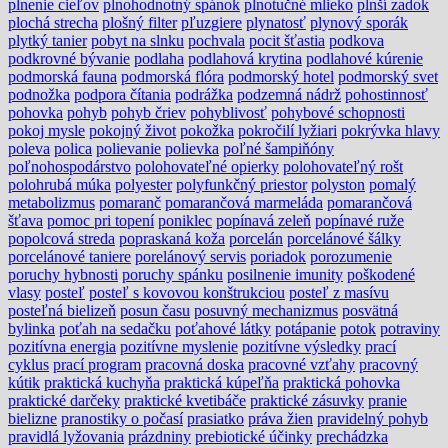
plnenie cieľov
plnohodnotný spánok
plnotučné mlieko
plnší zadok
plochá strecha
plošný filter
pľuzgiere
plynatosť
plynový sporák
plytký tanier
pobyt na slnku
pochvala
pocit šťastia
podkova
podkrovné bývanie
podlaha
podlahová krytina
podlahové kúrenie
podmorská fauna
podmorská flóra
podmorský hotel
podmorský svet
podnožka
podpora čítania
podrážka
podzemná nádrž
pohostinnosť
pohovka
pohyb
pohyb čriev
pohyblivosť
pohybové schopnosti
pokoj mysle
pokojný život
pokožka
pokročilí lyžiari
pokrývka hlavy
poleva
polica
polievanie
polievka
poľné šampiňóny
poľnohospodárstvo
polohovateľné opierky
polohovateľný rošt
polohrubá múka
polyester
polyfunkčný priestor
polyston
pomalý
metabolizmus
pomaranč
pomarančová marmeláda
pomarančová
šťava
pomoc pri topení
poniklec
popínavá zeleň
popínavé ruže
popolcová streda
popraskaná koža
porcelán
porcelánové šálky
porcelánové taniere
porelánový servis
poriadok
porozumenie
poruchy hybnosti
poruchy spánku
posilnenie imunity
poškodené
vlasy
posteľ
posteľ s kovovou konštrukciou
posteľ z masívu
posteľná bielizeň
posun času
posuvný mechanizmus
posvätná
bylinka
poťah na sedačku
poťahové látky
potápanie
potok
potraviny
pozitívna energia
pozitívne myslenie
pozitívne výsledky
prací
cyklus
prací program
pracovná doska
pracovné vzťahy
pracovný
kútik
praktická kuchyňa
praktická kúpeľňa
praktická pohovka
praktické darčeky
praktické kvetibáče
praktické zásuvky
pranie
bielizne
pranostiky o počasí
prasiatko
práva žien
pravidelný pohyb
pravidlá lyžovania
prázdniny
prebiotické účinky
prechádzka