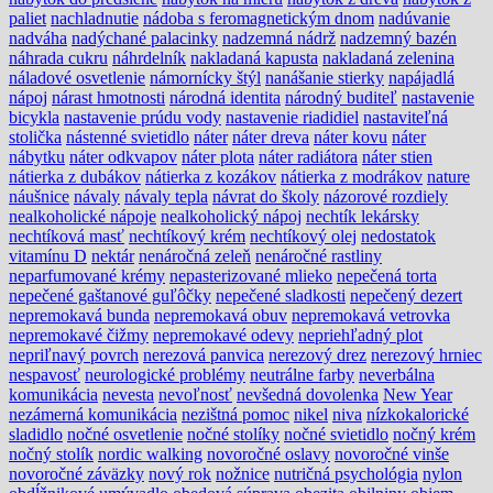
paliet
nachladnutie
nádoba s feromagnetickým dnom
nadúvanie
nadváha
nadýchané palacinky
nadzemná nádrž
nadzemný bazén
náhrada cukru
náhrdelník
nakladaná kapusta
nakladaná zelenina
náladové osvetlenie
námornícky štýl
nanášanie stierky
napájadlá
nápoj
nárast hmotnosti
národná identita
národný buditeľ
nastavenie
bicykla
nastavenie prúdu vody
nastavenie riadidiel
nastaviteľná
stolička
nástenné svietidlo
náter
náter dreva
náter kovu
náter
nábytku
náter odkvapov
náter plota
náter radiátora
náter stien
nátierka z dubákov
nátierka z kozákov
nátierka z modrákov
nature
náušnice
návaly
návaly tepla
návrat do školy
názorové rozdiely
nealkoholické nápoje
nealkoholický nápoj
nechtík lekársky
nechtíková masť
nechtíkový krém
nechtíkový olej
nedostatok
vitamínu D
nektár
nenáročná zeleň
nenáročné rastliny
neparfumované krémy
nepasterizované mlieko
nepečená torta
nepečené gaštanové guľôčky
nepečené sladkosti
nepečený dezert
nepremokavá bunda
nepremokavá obuv
nepremokavá vetrovka
nepremokavé čižmy
nepremokavé odevy
nepriehľadný plot
nepriľnavý povrch
nerezová panvica
nerezový drez
nerezový hrniec
nespavosť
neurologické problémy
neutrálne farby
neverbálna
komunikácia
nevesta
nevoľnosť
nevšedná dovolenka
New Year
nezámerná komunikácia
nezištná pomoc
nikel
niva
nízkokalorické
sladidlo
nočné osvetlenie
nočné stolíky
nočné svietidlo
nočný krém
nočný stolík
nordic walking
novoročné oslavy
novoročné vinše
novoročné záväzky
nový rok
nožnice
nutričná psychológia
nylon