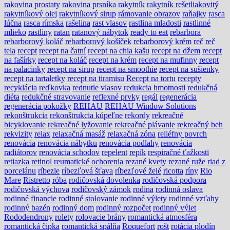
rakovina prostaty
rakovina prsníka
rakytník
rakytník rešetliakovitý
rakytníkový olej
rakytníkový sirup
rámovanie obrazov
raňajky
rasca
lúčna
rasca rímska
rašelina
rast vlasov
rastlina mladosti
rastlinné
mlieko
rastliny
ratan
ratanový nábytok
ready to eat
rebarbora
rebarborový koláč
rebarborový košíček
rebarborový krém
reč
reč
tela
recept
recept na čatní
recept na chia kašu
recept na džem
recept
na fašírky
recept na koláč
recept na krém
recept na mufinny
recept
na palacinky
recept na sirup
recept na smoothie
recept na sušienky
recept na tartaletky
recept na tiramisu
Recept na tortu
recepty
recyklácia
reďkovka
rednutie vlasov
redukcia hmotnosti
redukčná
diéta
redukčné stravovanie
reflexné prvky
regál
regenerácia
regenerácia pokožky
REHAU
REHAU Window Solutions
rekonštrukcia
rekonštrukcia kúpeľne
rekordy
rekreačné
bicyklovanie
rekreačné lyžovanie
rekreačné plávanie
rekreačný beh
rekvizity
relax
relaxačná masáž
relaxačná zóna
reliéfny povrch
renovácia
renovácia nábytku
renovácia podlahy
renovácia
radiátorov
renovácia schodov
repelent
repík
respiračné ťažkosti
retiazka
retinol
reumatické ochorenia
rezané kvety
rezané ruže
riad z
porcelánu
ríbezle
ríbezľová šťava
ríbezľové želé
ricotta
ríny
Rio
Mare
Ristretto
róba
rodičovská dovolenka
rodičovská podpora
rodičovská výchova
rodičovský zámok
rodina
rodinná oslava
rodinné financie
rodinné stolovanie
rodinné výlety
rodinné vzťahy
rodinný bazén
rodinný dom
rodinný rozpočet
rodinný výlet
Rododendrony
rolety
rolovacie brány
romantická atmosféra
romantická čipka
romantická spálňa
Roquefort
rošt
rotácia plodín