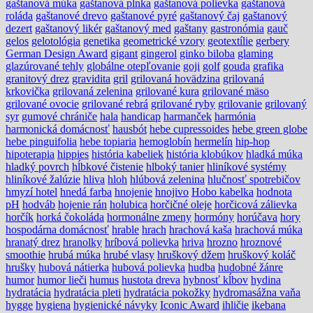
gaštanová múka
gaštanová plnka
gaštanová polievka
gaštanová
roláda
gaštanové drevo
gaštanové pyré
gaštanový čaj
gaštanový
dezert
gaštanový likér
gaštanový med
gaštany
gastronómia
gauč
gelos
gelotológia
genetika
geometrické vzory
geotextílie
gerbery
German Design Award
gigant
gingerol
ginko biloba
glaming
glazúrované tehly
globálne otepľovanie
goji
golf
gouda
grafika
granitový drez
gravidita
gril
grilovaná hovädzina
grilovaná
krkovička
grilovaná zelenina
grilované kura
grilované mäso
grilované ovocie
grilované rebrá
grilované ryby
grilovanie
grilovaný
syr
gumové chrániče
hala
handicap
harmanček
harmónia
harmonická domácnosť
hausbót
hebe cupressoides
hebe green globe
hebe pinguifolia
hebe topiaria
hemoglobín
hermelín
hip-hop
hipoterapia
hippies
história kabeliek
história klobúkov
hladká múka
hladký povrch
hĺbkové čistenie
hlboký tanier
hliníkové systémy
hliníkové žalúzie
hliva
hloh
hlúbová zelenina
hlučnosť spotrebičov
hmyzí hotel
hnedá farba
hnojenie
hnojivo
Hobo kabelka
hodnota
pH
hodváb
hojenie rán
holubica
horčičné oleje
horčicová zálievka
horčík
horká čokoláda
hormonálne zmeny
hormóny
horúčava
hory
hospodárna domácnosť
hrable
hrach
hrachová kaša
hrachová múka
hranatý drez
hranolky
hríbová polievka
hriva
hrozno
hroznové
smoothie
hrubá múka
hrubé vlasy
hruškový džem
hruškový koláč
hrušky
hubová nátierka
hubová polievka
hudba
hudobné žánre
humor
humor lieči
humus
hustota dreva
hybnosť kĺbov
hydina
hydratácia
hydratácia pleti
hydratácia pokožky
hydromasážna vaňa
hygge
hygiena
hygienické návyky
Iconic Award
ihličie
ikebana