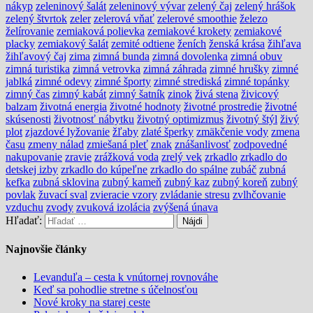
nákyp
zeleninový šalát
zeleninový vývar
zelený čaj
zelený hrášok
zelený štvrtok
zeler
zelerová vňať
zelerové smoothie
železo
želírovanie
zemiaková polievka
zemiakové krokety
zemiakové
placky
zemiakový šalát
zemité odtiene
ženích
ženská krása
žihľava
žihľavový čaj
zima
zimná bunda
zimná dovolenka
zimná obuv
zimná turistika
zimná vetrovka
zimná záhrada
zimné hrušky
zimné
jablká
zimné odevy
zimné športy
zimné strediská
zimné topánky
zimný čas
zimný kabát
zimný šatník
zinok
živá stena
živicový
balzam
životná energia
životné hodnoty
životné prostredie
životné
skúsenosti
životnosť nábytku
životný optimizmus
životný štýl
živý
plot
zjazdové lyžovanie
žľaby
zlaté šperky
zmäkčenie vody
zmena
času
zmeny nálad
zmiešaná pleť
znak
znášanlivosť
zodpovedné
nakupovanie
zravie
zrážková voda
zrelý vek
zrkadlo
zrkadlo do
detskej izby
zrkadlo do kúpeľne
zrkadlo do spálne
zubáč
zubná
kefka
zubná sklovina
zubný kameň
zubný kaz
zubný koreň
zubný
povlak
žuvací sval
zvieracie vzory
zvládanie stresu
zvlhčovanie
vzduchu
zvody
zvuková izolácia
zvýšená únava
Hľadať:
Najnovšie články
Levanduľa – cesta k vnútornej rovnováhe
Keď sa pohodlie stretne s účelnosťou
Nové kroky na starej ceste