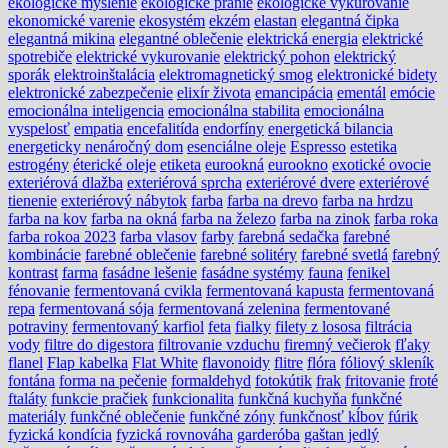
ekologické myslenie
ekologické pranie
ekologické vykurovanie
ekonomické varenie
ekosystém
ekzém
elastan
elegantná čipka
elegantná mikina
elegantné oblečenie
elektrická energia
elektrické
spotrebiče
elektrické vykurovanie
elektrický pohon
elektrický
sporák
elektroinštalácia
elektromagnetický smog
elektronické bidety
elektronické zabezpečenie
elixír života
emancipácia
ementál
emócie
emocionálna inteligencia
emocionálna stabilita
emocionálna
vyspelosť
empatia
encefalitída
endorfíny
energetická bilancia
energeticky nenáročný dom
esenciálne oleje
Espresso
estetika
estrogény
éterické oleje
etiketa
eurookná
eurookno
exotické ovocie
exteriérová dlažba
exteriérová sprcha
exteriérové dvere
exteriérové
tienenie
exteriérový nábytok
farba
farba na drevo
farba na hrdzu
farba na kov
farba na okná
farba na železo
farba na zinok
farba roka
farba rokoa 2023
farba vlasov
farby
farebná sedačka
farebné
kombinácie
farebné oblečenie
farebné solitéry
farebné svetlá
farebný
kontrast
farma
fasádne lešenie
fasádne systémy
fauna
fenikel
fénovanie
fermentovaná cvikla
fermentovaná kapusta
fermentovaná
repa
fermentovaná sója
fermentovaná zelenina
fermentované
potraviny
fermentovaný karfiol
feta
fialky
filety z lososa
filtrácia
vody
filtre do digestora
filtrovanie vzduchu
firemný večierok
fľaky
flanel
Flap kabelka
Flat White
flavonoidy
flitre
flóra
fóliový skleník
fontána
forma na pečenie
formaldehyd
fotokútik
frak
fritovanie
froté
ftaláty
funkcie pračiek
funkcionalita
funkčná kuchyňa
funkčné
materiály
funkčné oblečenie
funkčné zóny
funkčnosť kĺbov
fúrik
fyzická kondícia
fyzická rovnováha
garderóba
gaštan jedlý