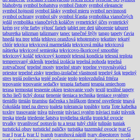
blahobytu
symbol bohatstva
symbol čistoty
symbol elegancie
symbol hojnosti
symbol lásky
symbol mieru
symbol nevinnosti
symbol ochrany
symbol sily
symbol šťastia
symbolika vianočných
jedál
symbolika vianočných koláčov
symetrický účes
syntetický
krém
syr
sýte farby
sýtosť farieb
tablet pre deti
táborenie
taburet
taburetka
talizman
talizmany
tanec
tanečné štýly
tango
tapety
ťavia
hnedá
tea tree
tehla
tehlovo oranžová
tehotenstvo
tekutiny
tekutý
chlór
tekvica
tekvicová marmeláda
tekvicová múka
tekvicová
nátierka
tekvicové semienka
tekvicovo-škoricové smoothie
tekvicový koláč
tekvicový kompót
telesná kondícia
telesná teplota
temperovaný skleník
tepelná izolácia
tepelná pohoda
tepelná
zotrvačnosť
tepelné mosty
tepelné straty
tepelne vyrovnávajúci
priestor
tepelné zisky
tepelno-izolačné vlastnosti
tepelný šok
tepelný
stres
teplá polievka
teplé počasie
teplo
teplovzdušná fritéza
tepovanie
tepovanie sedačky
terapia farbami
terapia smiechom
terasa
termostat
tesnenie okien
testovanie vody
textil
textilné tapety
ticho lieči
tichý doraz
tienenie
tieniaca technika
tieniace systémy
tienidlo
timián
tiramisu
tlačenka s hráškom
tlmené osvetlenie
tmavá
čokoláda
tmel na drevo
toaleta
tolerancia
topábky
torta
Tote kabelka
toxíny
trasovanie
tráva
trávenie
tráviaci systém
tráviaci trakt
trávnik
treska
trieda
triedenie šatstva
trojdielna skriňa
tropické ovocie
trvalky
trvanlivosť potravín
tu a teraz
tuhý chlór
tulipán
tuniak
turistická obuv
turistické paličky
turistika
tuzemské ovocie
tvar G
tvar I
tvar L
tvar U
tvaroh
tvarohová náplň
tvary digestorov
tvrdá