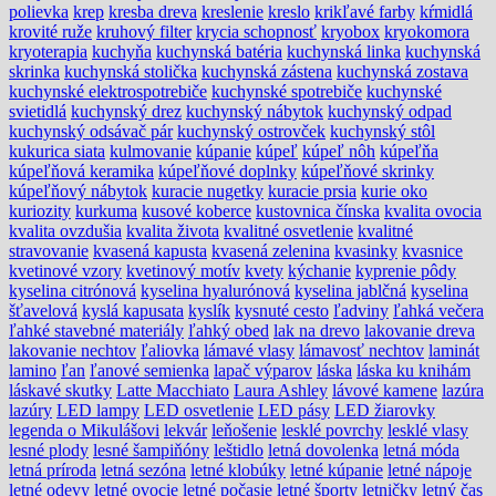
polievka
krep
kresba dreva
kreslenie
kreslo
krikľavé farby
kŕmidlá
krovité ruže
kruhový filter
krycia schopnosť
kryobox
kryokomora
kryoterapia
kuchyňa
kuchynská batéria
kuchynská linka
kuchynská
skrinka
kuchynská stolička
kuchynská zástena
kuchynská zostava
kuchynské elektrospotrebiče
kuchynské spotrebiče
kuchynské
svietidlá
kuchynský drez
kuchynský nábytok
kuchynský odpad
kuchynský odsávač pár
kuchynský ostrovček
kuchynský stôl
kukurica siata
kulmovanie
kúpanie
kúpeľ
kúpeľ nôh
kúpeľňa
kúpeľňová keramika
kúpeľňové doplnky
kúpeľňové skrinky
kúpeľňový nábytok
kuracie nugetky
kuracie prsia
kurie oko
kuriozity
kurkuma
kusové koberce
kustovnica čínska
kvalita ovocia
kvalita ovzdušia
kvalita života
kvalitné osvetlenie
kvalitné
stravovanie
kvasená kapusta
kvasená zelenina
kvasinky
kvasnice
kvetinové vzory
kvetinový motív
kvety
kýchanie
kyprenie pôdy
kyselina citrónová
kyselina hyalurónová
kyselina jablčná
kyselina
šťavelová
kyslá kapusata
kyslík
kysnuté cesto
ľadviny
ľahká večera
ľahké stavebné materiály
ľahký obed
lak na drevo
lakovanie dreva
lakovanie nechtov
ľaliovka
lámavé vlasy
lámavosť nechtov
laminát
lamino
ľan
ľanové semienka
lapač výparov
láska
láska ku knihám
láskavé skutky
Latte Macchiato
Laura Ashley
lávové kamene
lazúra
lazúry
LED lampy
LED osvetlenie
LED pásy
LED žiarovky
legenda o Mikulášovi
lekvár
leňošenie
lesklé povrchy
lesklé vlasy
lesné plody
lesné šampiňóny
leštidlo
letná dovolenka
letná móda
letná príroda
letná sezóna
letné klobúky
letné kúpanie
letné nápoje
letné odevy
letné ovocie
letné počasie
letné športy
letničky
letný čas