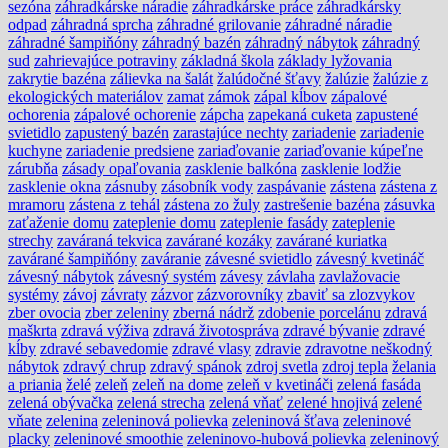
sezóna
záhradkárske náradie
záhradkárske práce
záhradkársky
odpad
záhradná sprcha
záhradné grilovanie
záhradné náradie
záhradné šampiňóny
záhradný bazén
záhradný nábytok
záhradný
sud
zahrievajúce potraviny
základná škola
základy lyžovania
zakrytie bazéna
zálievka na šalát
žalúdočné šťavy
žalúzie
žalúzie z
ekologických materiálov
zamat
zámok
zápal kĺbov
zápalové
ochorenia
zápalové ochorenie
zápcha
zapekaná cuketa
zapustené
svietidlo
zapustený bazén
zarastajúce nechty
zariadenie
zariadenie
kuchyne
zariadenie predsiene
zariaďovanie
zariaďovanie kúpeľne
zárubňa
zásady opaľovania
zasklenie balkóna
zasklenie lodžie
zasklenie okna
zásnuby
zásobník vody
zaspávanie
zástena
zástena z
mramoru
zástena z tehál
zástena zo žuly
zastrešenie bazéna
zásuvka
zaťaženie domu
zateplenie domu
zateplenie fasády
zateplenie
strechy
zaváraná tekvica
zavárané kozáky
zavárané kuriatka
zavárané šampiňóny
zaváranie
závesné svietidlo
závesný kvetináč
závesný nábytok
závesný systém
závesy
závlaha
zavlažovacie
systémy
závoj
závraty
zázvor
zázvorovníky
zbaviť sa zlozvykov
zber ovocia
zber zeleniny
zberná nádrž
zdobenie porcelánu
zdravá
maškrta
zdravá výživa
zdravá životospráva
zdravé bývanie
zdravé
kĺby
zdravé sebavedomie
zdravé vlasy
zdravie
zdravotne neškodný
nábytok
zdravý chrup
zdravý spánok
zdroj svetla
zdroj tepla
želania
a priania
želé
zeleň
zeleň na dome
zeleň v kvetináči
zelená fasáda
zelená obývačka
zelená strecha
zelená vňať
zelené hnojivá
zelené
vňate
zelenina
zeleninová polievka
zeleninová šťava
zeleninové
placky
zeleninové smoothie
zeleninovo-hubová polievka
zeleninový