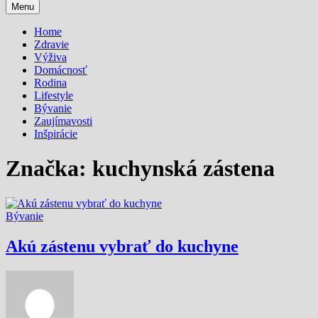
Menu
Home
Zdravie
Výživa
Domácnosť
Rodina
Lifestyle
Bývanie
Zaujímavosti
Inšpirácie
Značka:
kuchynská zástena
Bývanie
Akú zástenu vybrať do kuchyne