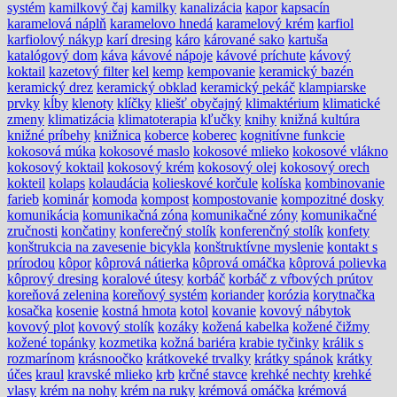
systém
kamilkový čaj
kamilky
kanalizácia
kapor
kapsacín
karamelová náplň
karamelovo hnedá
karamelový krém
karfiol
karfiolový nákyp
karí dresing
káro
kárované sako
kartuša
katalógový dom
káva
kávové nápoje
kávové príchute
kávový
koktail
kazetový filter
kel
kemp
kempovanie
keramický bazén
keramický drez
keramický obklad
keramický pekáč
klampiarske
prvky
kĺby
klenoty
klíčky
kliešť obyčajný
klimaktérium
klimatické
zmeny
klimatizácia
klimatoterapia
kľučky
knihy
knižná kultúra
knižné príbehy
knižnica
koberce
koberec
kognitívne funkcie
kokosová múka
kokosové maslo
kokosové mlieko
kokosové vlákno
kokosový koktail
kokosový krém
kokosový olej
kokosový orech
kokteil
kolaps
kolaudácia
kolieskové korčule
kolíska
kombinovanie
farieb
kominár
komoda
kompost
kompostovanie
kompozitné dosky
komunikácia
komunikačná zóna
komunikačné zóny
komunikačné
zručnosti
končatiny
konferečný stolík
konferenčný stolík
konfety
konštrukcia na zavesenie bicykla
konštruktívne myslenie
kontakt s
prírodou
kôpor
kôprová nátierka
kôprová omáčka
kôprová polievka
kôprový dresing
koralové útesy
korbáč
korbáč z vŕbových prútov
koreňová zelenina
koreňový systém
koriander
korózia
korytnačka
kosačka
kosenie
kostná hmota
kotol
kovanie
kovový nábytok
kovový plot
kovový stolík
kozáky
kožená kabelka
kožené čižmy
kožené topánky
kozmetika
kožná bariéra
krabie tyčinky
králik s
rozmarínom
krásnoočko
krátkoveké trvalky
krátky spánok
krátky
účes
kraul
kravské mlieko
krb
krčné stavce
krehké nechty
krehké
vlasy
krém na nohy
krém na ruky
krémová omáčka
krémová