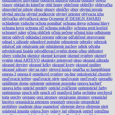
obdĺžnikové umývadlo
obedová súprava
obezita
obilniny
objem
vlasov
obklad do kúpeľne
oblé hrany
oblečenie
obliečky
oblievačka
obnoviteľné zdroje
obraz
obrazy
obrúčky
obuv
obytná povala
obytná strecha
obytné podkrovie
obytný priestor
obývacia izba
obývačka
obývačková stena
Ocenenie iF DESIGN AWARD
ochladenie vzduchu
ochota pomáhať
ochrana dreva
ochrana hlavy
ochrana kovu
ochrana očí
ochrana pokožky
ochrana proti korózii
ochranný náter
očista obličiek
očista pečene
očistná kúra
odbúranie
stresu
oddych
odkladací priestor
odkvap
odľahčené stravovanie
odpad v záhrade
odpadové potrubie
odpustenie
odrezky
odrezok
odsávač pár
odsávanie pár
odstránenie pachov
odtok
odvaha
odvetrávaná fasáda
odvodňovací systém domu
ofina
ohňostroj
ohrev vzduchu
okenice
okenné kovanie
okenné systémy
okenný
systém
okná ARTEVO
oknársky priemysel
okno
okrasná záhrada
okrasné dreviny
okrasné kríky
okrasné kvety
okrasné rastliny
okrasné záhony
olej na ruky
olejová lazúra
omáčka so šampiňónmi
omega-3
omega-6
omietkové systémy
on-line
onkologické choroby
opaľovacie krémy
opaľovacie oleje
opaľovanie
opeľovače
operadlo
opláštenie domu
oplotenie
oplotenie pozemku
oprava kachieľ
oprava krbu
optické predely
optické zväčšenie
optimistické farby
optimizmus
opuch nôh
opuch očí
oranžová farba
orchidea
orechová
torta
orechy
oregano
orez stromov
orezávanie stromov
organické
hnojivo
organizácia priestoru
organizér
orgován
ortopedické
problémy
osadenie okna
osamelosť
ošetrenie dreva
ošetrenie pleti
oslabená imunita
oslava ženy
oslavy jari
oštiepok
ostriež
ostružina