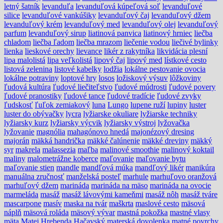
letný šatník
levanduľa
levanduľová kúpeľová soľ
levanduľové
silice
levanduľové vankúšiky
levanduľový čaj
levanduľový džem
levanduľový krém
levanduľový med
levanduľový olej
levanduľový
parfum
levanduľový sirup
liatinová panvica
liatinový hrniec
liečba
chladom
liečba ľadom
liečba mrazom
liečenie vodou
liečivé bylinky
lienka
lieskové orechy
lievance
likér z rakytníka
likvidácia plesní
lipa malolistá
lipa veľkolistá
lipový čaj
lipový med
lístkové cesto
listová zelenina
listové kabelky
lodžia
lokálne pestovanie ovocia
lokálne potraviny
loptové hry
losos
ložiskový výsuv
lôžkoviny
ľudová kultúra
ľudové liečiteľstvo
ľudové múdrosti
ľudové povery
ľudové pranostiky
ľudové tance
ľudové tradície
ľudové zvyky
ľudskosť
ľuľok zemiakový
luna
Lungo
lupene ruží
lupiny
luster
luster do obývačky
lycra
lyžiarske okuliare
lyžiarske techniky
lyžiarsky kurz
lyžiarsky výcvik
lyžiarsky výstroj
lyžovačka
lyžovanie
magnólia
mahagónovo hnedá
majonézový dresing
majorán
mäkká handrička
mäkké čalúnenie
mäkké dreviny
mäkký
syr
makrela
malassezia
maľba
malinové smoothie
malinový koktail
maliny
malometrážne koberce
maľovanie
maľovanie bytu
maľovanie stien
mandle
mandľová múka
mandľový likér
manikúra
manuálna zručnosť
manželská posteľ
marhule
marhuľovo oranžová
marhuľový džem
marináda
marináda na mäso
marináda na ovocie
marmeláda
masáž
masáž lávovými kameňmi
masáž nôh
masáž tváre
mascarpone
masív
maska na tvár
maškrta
maslové cesto
mäsová
náplň
mäsová roláda
mäsový vývar
mastná pokožka
mastné vlasy
mäta
Matej Hrebenda Hačavský
materská dovolenka
matné povrchy