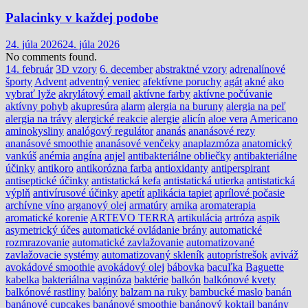
Palacinky v každej podobe
24. júla 2026
24. júla 2026
No comments found.
14. február
3D vzory
6. december
abstraktné vzory
adrenalínové
športy
Advent
adventný veniec
afektívne poruchy
agát
akné
ako
vybrať lyže
akrylátový email
aktívne farby
aktívne počúvanie
aktívny pohyb
akupresúra
alarm
alergia na buruny
alergia na peľ
alergia na trávy
alergické reakcie
alergie
alicín
aloe vera
Americano
aminokysliny
analógový regulátor
ananás
ananásové rezy
ananásové smoothie
ananásové venčeky
anaplazmóza
anatomický
vankúš
anémia
angína
anjel
antibakteriálne obliečky
antibakteriálne
účinky
antikoro
antikorózna farba
antioxidanty
antiperspirant
antiseptické účinky
antistatická kefa
antistatická utierka
antistatická
výplň
antivírusové účinky
apetít
aplikácia tapiet
aprílové počasie
archívne víno
arganový olej
armatúry
arnika
aromaterapia
aromatické korenie
ARTEVO TERRA
artikulácia
artróza
aspik
asymetrický účes
automatické ovládanie brány
automatické
rozmrazovanie
automatické zavlažovanie
automatizované
zavlažovacie systémy
automatizovaný skleník
autoprístrešok
aviváž
avokádové smoothie
avokádový olej
bábovka
bacuľka
Baguette
kabelka
bakteriálna vaginóza
baktérie
balkón
balkónové kvety
balkónové rastliny
balóny
balzam na ruky
bambucké maslo
banán
banánové cupcakes
banánové smoothie
banánový koktail
banány