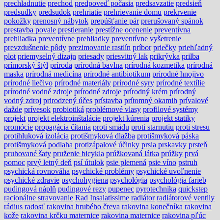
prechladnutie
prechod
predpoveď počasia
predsavzatie
predsieň
predsudky
predsudok
prehriatie
prehrievanie domu
prekrvenie
pokožky
prenosný nábytok
prepúšťanie pár
prerušovaný spánok
prestavba povale
prestieranie
prestížne ocenenie
preventívna
prehliadka
preventívne prehliadky
preventívne vyšetrenie
prevzdušnenie pôdy
prezimovanie rastlín
príbor
priečky
priehľadný
plot
priemyselný dizajn
priesady
priesvitný lak
prikrývka
prilba
prímorský štýl
príroda
prírodná bavlna
prírodná kozmetika
prírodná
maska
prírodná medicína
prírodné antibiotikum
prírodné hnojivo
prírodné liečivo
prírodné materiály
prírodné syry
prírodné textílie
prírodné vodné zdroje
prírodné zdroje
prírodný krém
prírodný
vodný zdroj
prirodzený účes
prístavba
prítomný okamih
prívalové
dažde
prívesok
probiotiká
problémové vlasy
profilové systémy
projekt
projekt elektroinštalácie
projekt kúrenia
projekt statiky
promócie
propagácia čítania
proti smädu
proti starnutiu
proti stresu
protihluková izolácia
protišmyková dlažba
protišmyková páska
protišmyková podlaha
protizápalové účinky
prsia
prskavky
prsteň
pruhované šaty
pruženie bicykla
prúžkovaná látka
prúžky
prvá
pomoc
prvý letný deň
psí útulok
psie plemená
psie víno
pstruh
psychická rovnováha
psychické problémy
psychické uvoľnenie
psychické zdravie
psychohygiena
psychológia
psychológia farieb
pudingová náplň
pudingové rezy
pupenec
pyrotechnika
quickstep
racionálne stravovanie
Rad Insalatissime
radiátor
radiátorové ventily
rádius
radosť
rakovina hrubého čreva
rakovina konečníka
rakovina
kože
rakovina krčku maternice
rakovina maternice
rakovina pľúc