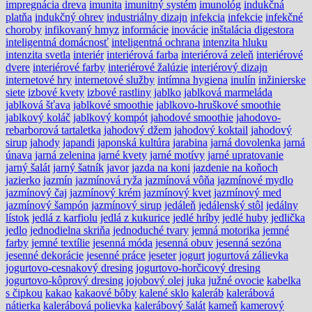
impregnácia dreva
imunita
imunitný systém
imunológ
indukčná
platňa
indukčný ohrev
industriálny dizajn
infekcia
infekcie
infekčné
choroby
infikovaný hmyz
informácie
inovácie
inštalácia digestora
inteligentná domácnosť
inteligentná ochrana
intenzita hluku
intenzita svetla
interiér
interiérová farba
interiérová zeleň
interiérové
dvere
interiérové farby
interiérové žalúzie
interiérový dizajn
internetové hry
internetové služby
intímna hygiena
inulín
inžinierske
siete
izbové kvety
izbové rastliny
jablko
jablková marmeláda
jablková šťava
jablkové smoothie
jablkovo-hruškové smoothie
jablkový koláč
jablkový kompót
jahodové smoothie
jahodovo-
rebarborová tartaletka
jahodový džem
jahodový koktail
jahodový
sirup
jahody
japandi
japonská kultúra
jarabina
jarná dovolenka
jarná
únava
jarná zelenina
jarné kvety
jarné motívy
jarné upratovanie
jarný šalát
jarný šatník
javor
jazda na koni
jazdenie na koňoch
jazierko
jazmín
jazmínová ryža
jazmínová vôňa
jazmínové mydlo
jazmínový čaj
jazmínový krém
jazmínový kvet
jazmínový med
jazmínový šampón
jazmínový sirup
jedáleň
jedálenský stôl
jedálny
lístok
jedlá z karfiolu
jedlá z kukurice
jedlé hríby
jedlé huby
jedlička
jedlo
jednodielna skriňa
jednoduché tvary
jemná motorika
jemné
farby
jemné textílie
jesenná móda
jesenná obuv
jesenná sezóna
jesenné dekorácie
jesenné práce
jeseter
jogurt
jogurtová zálievka
jogurtovo-cesnakový dresing
jogurtovo-horčicový dresing
jogurtovo-kôprový dresing
jojobový olej
juka
južné ovocie
kabelka
s čipkou
kakao
kakaové bôby
kalené sklo
kaleráb
kalerábová
nátierka
kalerábová polievka
kalerábový šalát
kameň
kamerový