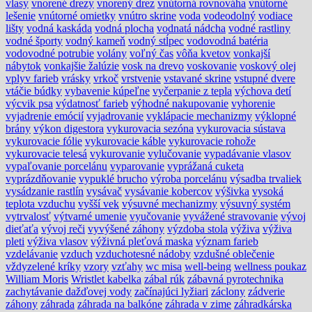
vlasy
vnorené drezy
vnorený drez
vnútorná rovnováha
vnútorné
lešenie
vnútorné omietky
vnútro skrine
voda
vodeodolný
vodiace
lišty
vodná kaskáda
vodná plocha
vodnatá nádcha
vodné rastliny
vodné športy
vodný kameň
vodný stĺpec
vodovodná batéria
vodovodné potrubie
volány
voľný čas
vôňa kvetov
vonkajší
nábytok
vonkajšie žalúzie
vosk na drevo
voskovanie
voskový olej
vplyv farieb
vrásky
vrkoč
vrstvenie
vstavané skrine
vstupné dvere
vtáčie búdky
vybavenie kúpeľne
vyčerpanie z tepla
výchova detí
výcvik psa
výdatnosť farieb
výhodné nakupovanie
vyhorenie
vyjadrenie emócií
vyjadrovanie
vyklápacie mechanizmy
výklopné
brány
výkon digestora
vykurovacia sezóna
vykurovacia sústava
vykurovacie fólie
vykurovacie káble
vykurovacie rohože
vykurovacie telesá
vykurovanie
vylučovanie
vypadávanie vlasov
vypaľovanie porcelánu
vyparovanie
vyprážaná cuketa
vyprázdňovanie
vypuklé brucho
výroba porcelánu
výsadba trvaliek
vysádzanie rastlín
vysávač
vysávanie kobercov
výšivka
vysoká
teplota vzduchu
vyšší vek
výsuvné mechanizmy
výsuvný systém
vytrvalosť
výtvarné umenie
vyučovanie
vyvážené stravovanie
vývoj
dieťaťa
vývoj reči
vyvýšené záhony
výzdoba stola
výživa
výživa
pleti
výživa vlasov
výživná pleťová maska
význam farieb
vzdelávanie
vzduch
vzduchotesné nádoby
vzdušné oblečenie
vždyzelené kríky
vzory
vzťahy
wc misa
well-being
wellness poukaz
William Moris
Wristlet kabelka
zábal rúk
zábavná pyrotechnika
zachytávanie dažďovej vody
začínajúci lyžiari
záclony
zádverie
záhony
záhrada
záhrada na balkóne
záhrada v zime
záhradkárska