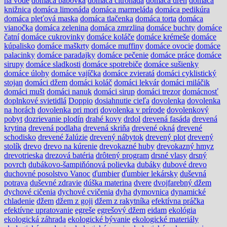
na vode
domáca bábovka
domáca citronáda
domáca dreň
domáca
knižnica
domáca limonáda
domáca marmeláda
domáca pedikúra
domáca pleťová maska
domáca tlačenka
domáca torta
domáca
vianočka
domáca zelenina
domáca zmrzlina
domáce buchty
domáce
čatní
domáce cukrovinky
domáce koláče
domáce krémeše
domáce
kúpalisko
domáce maškrty
domáce muffiny
domáce ovocie
domáce
palacinky
domáce paradajky
domáce pečenie
domáce práce
domáce
sirupy
domáce sladkosti
domáce spotrebiče
domáce sušienky
domáce úlohy
domáce vajíčka
domáce zvieratá
domáci cyklistický
stojan
domáci džem
domáci koláč
domáci lekvár
domáci miláčik
domáci mušt
domáci nanuk
domáci sirup
domáci trezor
domácnosť
doplnkové svietidlá
Doppio
dosiahnutie cieľa
dovolenka
dovolenka
na horách
dovolenka pri mori
dovolenka v prírode
dovolenkový
pobyt
dozrievanie plodín
drahé kovy
drdol
drevená fasáda
drevená
krytina
drevená podlaha
drevená skriňa
drevené okná
drevené
schodisko
drevené žalúzie
drevený nábytok
drevený plot
drevený
stolík
drevo
drevo na kúrenie
drevokazné huby
drevokazný hmyz
drevotrieska
drezová batéria
drôtený program
drsné vlasy
drsný
povrch
dubákovo-šampiňónová polievka
dubáky
dubové drevo
duchovné posolstvo Vanoc
ďumbier
ďumbier lekársky
duševná
potrava
duševné zdravie
dúška materina
dvere
dvojfarebný džem
dychové cičenia
dychové cvičenia
dyha
dymovnica
dynamické
chladenie
džem
džem z goji
džem z rakytníka
efektívna práčka
efektívne upratovanie
egreše
egrešový džem
eidam
ekológia
ekologická záhrada
ekologické bývanie
ekologické materiály