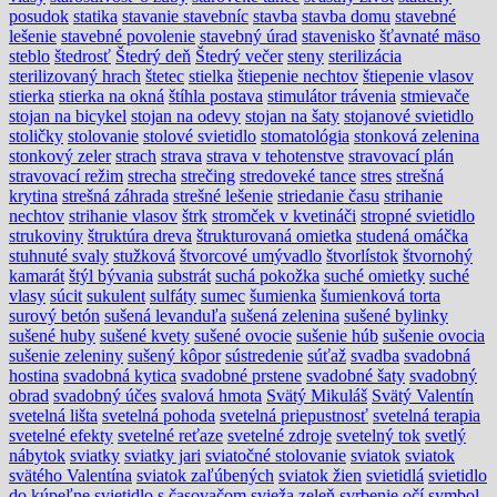
posudok
statika
stavanie stavebníc
stavba
stavba domu
stavebné
lešenie
stavebné povolenie
stavebný úrad
stavenisko
šťavnaté mäso
steblo
štedrosť
Štedrý deň
Štedrý večer
steny
sterilizácia
sterilizovaný hrach
štetec
stielka
štiepenie nechtov
štiepenie vlasov
stierka
stierka na okná
štíhla postava
stimulátor trávenia
stmievače
stojan na bicykel
stojan na odevy
stojan na šaty
stojanové svietidlo
stoličky
stolovanie
stolové svietidlo
stomatológia
stonková zelenina
stonkový zeler
strach
strava
strava v tehotenstve
stravovací plán
stravovací režim
strecha
strečing
stredoveké tance
stres
strešná
krytina
strešná záhrada
strešné lešenie
striedanie času
strihanie
nechtov
strihanie vlasov
štrk
stromček v kvetináči
stropné svietidlo
strukoviny
štruktúra dreva
štrukturovaná omietka
studená omáčka
stuhnuté svaly
stužková
štvorcové umývadlo
štvorlístok
štvornohý
kamarát
štýl bývania
substrát
suchá pokožka
suché omietky
suché
vlasy
súcit
sukulent
sulfáty
sumec
šumienka
šumienková torta
surový betón
sušená levanduľa
sušená zelenina
sušené bylinky
sušené huby
sušené kvety
sušené ovocie
sušenie húb
sušenie ovocia
sušenie zeleniny
sušený kôpor
sústredenie
súťaž
svadba
svadobná
hostina
svadobná kytica
svadobné prstene
svadobné šaty
svadobný
obrad
svadobný účes
svalová hmota
Svätý Mikuláš
Svätý Valentín
svetelná lišta
svetelná pohoda
svetelná priepustnosť
svetelná terapia
svetelné efekty
svetelné reťaze
svetelné zdroje
svetelný tok
svetlý
nábytok
sviatky
sviatky jari
sviatočné stolovanie
sviatok
sviatok
svätého Valentína
sviatok zaľúbených
sviatok žien
svietidlá
svietidlo
do kúpeľne
svietidlo s časovačom
svieža zeleň
svrbenie očí
symbol