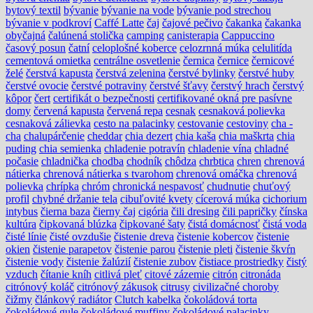
bytový textil
bývanie
bývanie na vode
bývanie pod strechou
bývanie v podkroví
Caffé Latte
čaj
čajové pečivo
čakanka
čakanka
obyčajná
čalúnená stolička
camping
canisterapia
Cappuccino
časový posun
čatní
celoplošné koberce
celozrnná múka
celulitída
cementová omietka
centrálne osvetlenie
černica
černice
černicové
želé
čerstvá kapusta
čerstvá zelenina
čerstvé bylinky
čerstvé huby
čerstvé ovocie
čerstvé potraviny
čerstvé šťavy
čerstvý hrach
čerstvý
kôpor
čert
certifikát o bezpečnosti
certifikované okná pre pasívne
domy
červená kapusta
červená repa
cesnak
cesnaková polievka
cesnaková zálievka
cesto na palacinky
cestovanie
cestoviny
cha -
cha
chalupárčenie
cheddar
chia dezert
chia kaša
chia maškrta
chia
puding
chia semienka
chladenie potravín
chladenie vína
chladné
počasie
chladnička
chodba
chodník
chôdza
chrbtica
chren
chrenová
nátierka
chrenová nátierka s tvarohom
chrenová omáčka
chrenová
polievka
chrípka
chróm
chronická nespavosť
chudnutie
chuťový
profil
chybné držanie tela
cibuľovité kvety
cícerová múka
cichorium
intybus
čierna baza
čierny čaj
cigória
čili dresing
čili papričky
čínska
kultúra
čipkovaná blúzka
čipkované šaty
čistá domácnosť
čistá voda
čisté línie
čisté ovzdušie
čistenie dreva
čistenie kobercov
čistenie
okien
čistenie parapetov
čistenie parou
čistenie pleti
čistenie škvŕn
čistenie vody
čistenie žalúzií
čistenie zubov
čistiace prostriedky
čistý
vzduch
čítanie kníh
citlivá pleť
citové zázemie
citrón
citronáda
citrónový koláč
citrónový zákusok
citrusy
civilizačné choroby
čižmy
článkový radiátor
Clutch kabelka
čokoládová torta
čokoládové gule
čokoládové muffiny
čokoládové palacinky