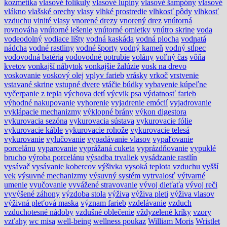
kozmetika
vlasové folikuly
vlasové lupiny
vlasové šampóny
vlasové
vlákno
vlašské orechy
vlasy
vlhké prostredie
vlhkosť pôdy
vlhkosť
vzduchu
vlnité vlasy
vnorené drezy
vnorený drez
vnútorná
rovnováha
vnútorné lešenie
vnútorné omietky
vnútro skrine
voda
vodeodolný
vodiace lišty
vodná kaskáda
vodná plocha
vodnatá
nádcha
vodné rastliny
vodné športy
vodný kameň
vodný stĺpec
vodovodná batéria
vodovodné potrubie
volány
voľný čas
vôňa
kvetov
vonkajší nábytok
vonkajšie žalúzie
vosk na drevo
voskovanie
voskový olej
vplyv farieb
vrásky
vrkoč
vrstvenie
vstavané skrine
vstupné dvere
vtáčie búdky
vybavenie kúpeľne
vyčerpanie z tepla
výchova detí
výcvik psa
výdatnosť farieb
výhodné nakupovanie
vyhorenie
vyjadrenie emócií
vyjadrovanie
vyklápacie mechanizmy
výklopné brány
výkon digestora
vykurovacia sezóna
vykurovacia sústava
vykurovacie fólie
vykurovacie káble
vykurovacie rohože
vykurovacie telesá
vykurovanie
vylučovanie
vypadávanie vlasov
vypaľovanie
porcelánu
vyparovanie
vyprážaná cuketa
vyprázdňovanie
vypuklé
brucho
výroba porcelánu
výsadba trvaliek
vysádzanie rastlín
vysávač
vysávanie kobercov
výšivka
vysoká teplota vzduchu
vyšší
vek
výsuvné mechanizmy
výsuvný systém
vytrvalosť
výtvarné
umenie
vyučovanie
vyvážené stravovanie
vývoj dieťaťa
vývoj reči
vyvýšené záhony
výzdoba stola
výživa
výživa pleti
výživa vlasov
výživná pleťová maska
význam farieb
vzdelávanie
vzduch
vzduchotesné nádoby
vzdušné oblečenie
vždyzelené kríky
vzory
vzťahy
wc misa
well-being
wellness poukaz
William Moris
Wristlet