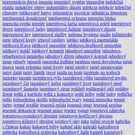
impregnácia dreva
imunita
imunitný systém
imunológ
indukčná
platňa
indukčný ohrev
industriálny dizajn
infekcia
infekcie
infekčné
choroby
infikovaný hmyz
informácie
inovácie
inštalácia digestora
inteligentná domácnosť
inteligentná ochrana
intenzita hluku
intenzita svetla
interiér
interiérová farba
interiérová zeleň
interiérové
dvere
interiérové farby
interiérové žalúzie
interiérový dizajn
internetové hry
internetové služby
intímna hygiena
inulín
inžinierske
siete
izbové kvety
izbové rastliny
jablko
jablková marmeláda
jablková šťava
jablkové smoothie
jablkovo-hruškové smoothie
jablkový koláč
jablkový kompót
jahodové smoothie
jahodovo-
rebarborová tartaletka
jahodový džem
jahodový koktail
jahodový
sirup
jahody
japandi
japonská kultúra
jarabina
jarná dovolenka
jarná
únava
jarná zelenina
jarné kvety
jarné motívy
jarné upratovanie
jarný šalát
jarný šatník
javor
jazda na koni
jazdenie na koňoch
jazierko
jazmín
jazmínová ryža
jazmínová vôňa
jazmínové mydlo
jazmínový čaj
jazmínový krém
jazmínový kvet
jazmínový med
jazmínový šampón
jazmínový sirup
jedáleň
jedálenský stôl
jedálny
lístok
jedlá z karfiolu
jedlá z kukurice
jedlé hríby
jedlé huby
jedlička
jedlo
jednodielna skriňa
jednoduché tvary
jemná motorika
jemné
farby
jemné textílie
jesenná móda
jesenná obuv
jesenná sezóna
jesenné dekorácie
jesenné práce
jeseter
jogurt
jogurtová zálievka
jogurtovo-cesnakový dresing
jogurtovo-horčicový dresing
jogurtovo-kôprový dresing
jojobový olej
juka
južné ovocie
kabelka
s čipkou
kakao
kakaové bôby
kalené sklo
kaleráb
kalerábová
nátierka
kalerábová polievka
kalerábový šalát
kameň
kamerový