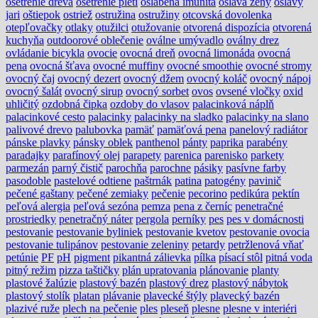
ošetrenie dreva
ošetrenie pleti
oslabená imunita
oslava ženy
oslavy
jari
oštiepok
ostriež
ostružina
ostružiny
otcovská dovolenka
otepľovačky
otlaky
otužilci
otužovanie
otvorená dispozícia
otvorená
kuchyňa
outdoorové oblečenie
oválne umývadlo
oválny drez
ovládanie bicykla
ovocie
ovocná dreň
ovocná limonáda
ovocná
pena
ovocná šťava
ovocné muffiny
ovocné smoothie
ovocné stromy
ovocný čaj
ovocný dezert
ovocný džem
ovocný koláč
ovocný nápoj
ovocný šalát
ovocný sirup
ovocný sorbet
ovos
ovsené vločky
oxid
uhličitý
ozdobná čipka
ozdoby do vlasov
palacinková náplň
palacinkové cesto
palacinky
palacinky na sladko
palacinky na slano
palivové drevo
palubovka
pamäť
pamäťová pena
panelový radiátor
pánske plavky
pánsky oblek
panthenol
pánty
paprika
parabény
paradajky
parafínový olej
parapety
parenica
parenisko
parkety
parmezán
parný čistič
parochňa
parochne
pásiky
pasívne farby
pasodoble
pastelové odtiene
paštrnák
patina
patogény
pavinič
pečené gaštany
pečené zemiaky
pečenie
pecorino
pedikúra
pektín
peľová alergia
peľová sezóna
pemza
pena z černíc
penetračné
prostriedky
penetračný náter
pergola
perníky
pes
pes v domácnosti
pestovanie
pestovanie byliniek
pestovanie kvetov
pestovanie ovocia
pestovanie tulipánov
pestovanie zeleniny
petardy
petržlenová vňať
petúnie
PF
pH
pigment
pikantná zálievka
pílka
písací stôl
pitná voda
pitný režim
pizza taštičky
plán upratovania
plánovanie
planty
plastové žalúzie
plastový bazén
plastový drez
plastový nábytok
plastový stolík
platan
plávanie
plavecké štýly
plavecký bazén
plazivé ruže
plech na pečenie
ples
pleseň
plesne
plesne v interiéri