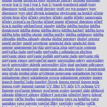
tulipán
tuniak
turistická obuv
turistické paličky
turistika
tuzemské
ovocie
tvar G
tvar I
tvar L
tvar U
tvaroh
tvarohová náplň
tvary
digestorov
tvrdá voda
tvrdé dreviny
tvrdý syr
typ postavy
typy
digestorov
typy pletí
úbytok kolagénu
ubytovanie na horách
učenie
učenie hrou
účes
účinky orechov
účinky rastlín
účinky saunovania
účinky zvieraťa na človeka
účinné pranie
účinnosť digestora
učiteľ
úcta k starším
udržateľnosť planéty
údržba
údržba bazéna
údržba
domácnosti
údržba domu
údržba dreva
údržba kachieľ
údržba kovu
údržba krbu
údržba okeníc
údržba pračky
údržba radiátorov
údržba
zábradlia
údržba záhrady
uhorka
úložné priestory
úložný priestor
umelé nechty
umelé osvetlenie
umelecké diela
umelecké dielo
umenie
umiestnenie bicykla
umývacia zóna
umývacie centrum
umývačka riadu
umývadlo
umývadlo s odkladacou plochou
umývanie okien
umývanie podláh
umývanie riadu
umývanie rúk
umývanie vlasov
umývateľné tapety
univerzálne odevy
univerzálny
jazyk
univerzálny skleník
univerzálny účes
úpal
upchatie odkvapov
upchatý nos
upratovanie
upratovanie ako terapia
úrazy v domácnosti
urea
úroda
úrodná pôda
urýchlenie pestovania
uskladnenie bicykla
uskladnenie obuvi
uskladnenie ovocia
uskladnenie zeleniny
úsmev
úspech
úspešní ľudia
úspešný človek
úspora energií
úspora tepla
úspora vody
úsporné varenie
UV filter
UV lúče
UV ochrana
UV
žiarenie
uvoľnenie hlienov
uvoľnenie svalov
územný plán
úžitková
záhrada
úžitkové záhony
úžitkový porcelán
užitočný hmyz
úzkosť
uznanie
väčšie bruško
vaginálna mykóza
vajce na hniličku
vajce
namäkko
vajce natvrdo
vaječné žĺtky
vaječníky
vajíčko
valčík