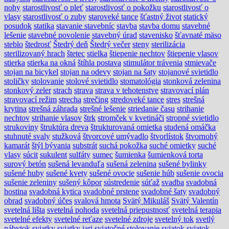
nohy
starostlivosť o pleť
starostlivosť o pokožku
starostlivosť o
vlasy
starostlivosť o zuby
staroveké tance
šťastný život
statický
posudok
statika
stavanie stavebníc
stavba
stavba domu
stavebné
lešenie
stavebné povolenie
stavebný úrad
stavenisko
šťavnaté mäso
steblo
štedrosť
Štedrý deň
Štedrý večer
steny
sterilizácia
sterilizovaný hrach
štetec
stielka
štiepenie nechtov
štiepenie vlasov
stierka
stierka na okná
štíhla postava
stimulátor trávenia
stmievače
stojan na bicykel
stojan na odevy
stojan na šaty
stojanové svietidlo
stoličky
stolovanie
stolové svietidlo
stomatológia
stonková zelenina
stonkový zeler
strach
strava
strava v tehotenstve
stravovací plán
stravovací režim
strecha
strečing
stredoveké tance
stres
strešná
krytina
strešná záhrada
strešné lešenie
striedanie času
strihanie
nechtov
strihanie vlasov
štrk
stromček v kvetináči
stropné svietidlo
strukoviny
štruktúra dreva
štrukturovaná omietka
studená omáčka
stuhnuté svaly
stužková
štvorcové umývadlo
štvorlístok
štvornohý
kamarát
štýl bývania
substrát
suchá pokožka
suché omietky
suché
vlasy
súcit
sukulent
sulfáty
sumec
šumienka
šumienková torta
surový betón
sušená levanduľa
sušená zelenina
sušené bylinky
sušené huby
sušené kvety
sušené ovocie
sušenie húb
sušenie ovocia
sušenie zeleniny
sušený kôpor
sústredenie
súťaž
svadba
svadobná
hostina
svadobná kytica
svadobné prstene
svadobné šaty
svadobný
obrad
svadobný účes
svalová hmota
Svätý Mikuláš
Svätý Valentín
svetelná lišta
svetelná pohoda
svetelná priepustnosť
svetelná terapia
svetelné efekty
svetelné reťaze
svetelné zdroje
svetelný tok
svetlý
nábytok
sviatky
sviatky jari
sviatočné stolovanie
sviatok
sviatok