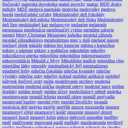
Hačavský
materská dovolenka
matné povrchy
matrac
MDF dosky
mdloby
MDŽ
medová marináda
medovka
medovníky
medovo
hnedá
medziľudské vzťahy
Medzinárodný deň čokolády
Medzinárodný deň mlieka
Medzinárodný deň Slnka
Medzinárodný
deň žien
medzizubný kaz
melanocyty
melanóm
melatonín
menopauza
menštruácia
menštruačný cyklus
mentálne zdravie
mentol
Merry Christmas
Messenger kabelka
mestská záhrada
mestské záhradkárstvo
metabolizmus
mier v duši
miešané nápoje
miešaný drink
mikádo
mikina bez kapucne
mikina s kapucňou
mikiny s nápismi
mikiny s podtlačou
mikrobióm
mikróby
mikrofázová utierka
mikroflóra
mikroklíma
mikroorganizmy
mikroventilácia
Mikuláš z Myry
Mikulášske tradície
minerálna vlna
minerálne látky
minerály
minimalistický štýl
minimalizmus
mladistvé ferby
mliečna čokoláda
mliečne kvasinky
mliečne
výrobky
mliečne zuby
mliečny koktail
mobilné aplikácie
mobilný
nábytok
močové cesty
móda
modelovanie nechtov
moderná
gastronómia
moderná práčka
moderné odevy
moderné tance
módne
doplnky
módne trendy
módne účesy
modrofialový odtieň
moletka
monitorovanie
montáž lešenia
montáž okien
montáž umývadla
montované bazény
morské ryby
morské živočíchy
mosadz
motivácia detí
motyka
motýle
motýlik
mozog
mozzarella
mramor
mramorový efekt
mramorový koláč
mrazenie
mrazený dezert
mrazený hrach
mrazený krém
mrkva
mrkvové smoothie
muffiny
mulč
mulčovanie
murovaná garáž
muškáty
muzikoterapia
mydlové
vločky
myšlienky
nábytková zostava
nábytok
nábytok do chodby