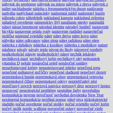
nábytok do predsiene
nábytok na mieru
nábytok z dreva
nábytok z
paliet
nachladnutie
nádoba s feromagnetickým dnom
nadúvanie
nadváha
nadýchané palacinky
nadzemná nádrž
nadzemný bazén
náhrada cukru
náhrdelník
nakladaná kapusta
nakladaná zelenina
náladové osvetlenie
námornícky štýl
nanášanie stierky
napájadlá
nápoj
nárast hmotnosti
národná identita
národný buditeľ
nastavenie
bicykla
nastavenie prúdu vody
nastavenie riadidiel
nastaviteľná
stolička
nástenné svietidlo
náter
náter dreva
náter kovu
náter
nábytku
náter odkvapov
náter plota
náter radiátora
náter stien
nátierka z dubákov
nátierka z kozákov
nátierka z modrákov
nature
náušnice
návaly
návaly tepla
návrat do školy
názorové rozdiely
nealkoholické nápoje
nealkoholický nápoj
nechtík lekársky
nechtíková masť
nechtíkový krém
nechtíkový olej
nedostatok
vitamínu D
nektár
nenáročná zeleň
nenáročné rastliny
neparfumované krémy
nepasterizované mlieko
nepečená torta
nepečené gaštanové guľôčky
nepečené sladkosti
nepečený dezert
nepremokavá bunda
nepremokavá obuv
nepremokavá vetrovka
nepremokavé čižmy
nepremokavé odevy
nepriehľadný plot
nepriľnavý povrch
nerezová panvica
nerezový drez
nerezový hrniec
nespavosť
neurologické problémy
neutrálne farby
neverbálna
komunikácia
nevesta
nevoľnosť
nevšedná dovolenka
New Year
nezámerná komunikácia
nezištná pomoc
nikel
niva
nízkokalorické
sladidlo
nočné osvetlenie
nočné stolíky
nočné svietidlo
nočný krém
nočný stolík
nordic walking
novoročné oslavy
novoročné vinše