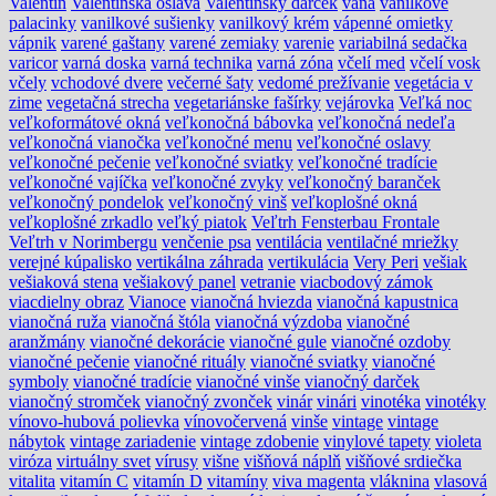
Valentín
Valentínska oslava
Valentínsky darček
vaňa
vanilkové
palacinky
vanilkové sušienky
vanilkový krém
vápenné omietky
vápnik
varené gaštany
varené zemiaky
varenie
variabilná sedačka
varicor
varná doska
varná technika
varná zóna
včelí med
včelí vosk
včely
vchodové dvere
večerné šaty
vedomé prežívanie
vegetácia v
zime
vegetačná strecha
vegetariánske fašírky
vejárovka
Veľká noc
veľkoformátové okná
veľkonočná bábovka
veľkonočná nedeľa
veľkonočná vianočka
veľkonočné menu
veľkonočné oslavy
veľkonočné pečenie
veľkonočné sviatky
veľkonočné tradície
veľkonočné vajíčka
veľkonočné zvyky
veľkonočný baranček
veľkonočný pondelok
veľkonočný vinš
veľkoplošné okná
veľkoplošné zrkadlo
veľký piatok
Veľtrh Fensterbau Frontale
Veľtrh v Norimbergu
venčenie psa
ventilácia
ventilačné mriežky
verejné kúpalisko
vertikálna záhrada
vertikulácia
Very Peri
vešiak
vešiaková stena
vešiakový panel
vetranie
viacbodový zámok
viacdielny obraz
Vianoce
vianočná hviezda
vianočná kapustnica
vianočná ruža
vianočná štóla
vianočná výzdoba
vianočné
aranžmány
vianočné dekorácie
vianočné gule
vianočné ozdoby
vianočné pečenie
vianočné rituály
vianočné sviatky
vianočné
symboly
vianočné tradície
vianočné vinše
vianočný darček
vianočný stromček
vianočný zvonček
vinár
vinári
vinotéka
vinotéky
vínovo-hubová polievka
vínovočervená
vinše
vintage
vintage
nábytok
vintage zariadenie
vintage zdobenie
vinylové tapety
violeta
viróza
virtuálny svet
vírusy
višne
višňová náplň
višňové srdiečka
vitalita
vitamín C
vitamín D
vitamíny
viva magenta
vláknina
vlasová