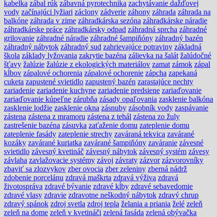
kabelka
zábal rúk
zábavná pyrotechnika
zachytávanie dažďovej
vody
začínajúci lyžiari
záclony
zádverie
záhony
záhrada
záhrada na
balkóne
záhrada v zime
záhradkárska sezóna
záhradkárske náradie
záhradkárske práce
záhradkársky odpad
záhradná sprcha
záhradné
grilovanie
záhradné náradie
záhradné šampiňóny
záhradný bazén
záhradný nábytok
záhradný sud
zahrievajúce potraviny
základná
škola
základy lyžovania
zakrytie bazéna
zálievka na šalát
žalúdočné
šťavy
žalúzie
žalúzie z ekologických materiálov
zamat
zámok
zápal
kĺbov
zápalové ochorenia
zápalové ochorenie
zápcha
zapekaná
cuketa
zapustené svietidlo
zapustený bazén
zarastajúce nechty
zariadenie
zariadenie kuchyne
zariadenie predsiene
zariaďovanie
zariaďovanie kúpeľne
zárubňa
zásady opaľovania
zasklenie balkóna
zasklenie lodžie
zasklenie okna
zásnuby
zásobník vody
zaspávanie
zástena
zástena z mramoru
zástena z tehál
zástena zo žuly
zastrešenie bazéna
zásuvka
zaťaženie domu
zateplenie domu
zateplenie fasády
zateplenie strechy
zaváraná tekvica
zavárané
kozáky
zavárané kuriatka
zavárané šampiňóny
zaváranie
závesné
svietidlo
závesný kvetináč
závesný nábytok
závesný systém
závesy
závlaha
zavlažovacie systémy
závoj
závraty
zázvor
zázvorovníky
zbaviť sa zlozvykov
zber ovocia
zber zeleniny
zberná nádrž
zdobenie porcelánu
zdravá maškrta
zdravá výživa
zdravá
životospráva
zdravé bývanie
zdravé kĺby
zdravé sebavedomie
zdravé vlasy
zdravie
zdravotne neškodný nábytok
zdravý chrup
zdravý spánok
zdroj svetla
zdroj tepla
želania a priania
želé
zeleň
zeleň na dome
zeleň v kvetináči
zelená fasáda
zelená obývačka