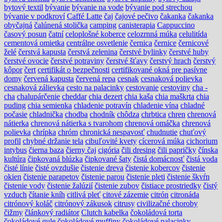
bytový textil
bývanie
bývanie na vode
bývanie pod strechou
bývanie v podkroví
Caffé Latte
čaj
čajové pečivo
čakanka
čakanka
obyčajná
čalúnená stolička
camping
canisterapia
Cappuccino
časový posun
čatní
celoplošné koberce
celozrnná múka
celulitída
cementová omietka
centrálne osvetlenie
černica
černice
černicové
želé
čerstvá kapusta
čerstvá zelenina
čerstvé bylinky
čerstvé huby
čerstvé ovocie
čerstvé potraviny
čerstvé šťavy
čerstvý hrach
čerstvý
kôpor
čert
certifikát o bezpečnosti
certifikované okná pre pasívne
domy
červená kapusta
červená repa
cesnak
cesnaková polievka
cesnaková zálievka
cesto na palacinky
cestovanie
cestoviny
cha -
cha
chalupárčenie
cheddar
chia dezert
chia kaša
chia maškrta
chia
puding
chia semienka
chladenie potravín
chladenie vína
chladné
počasie
chladnička
chodba
chodník
chôdza
chrbtica
chren
chrenová
nátierka
chrenová nátierka s tvarohom
chrenová omáčka
chrenová
polievka
chrípka
chróm
chronická nespavosť
chudnutie
chuťový
profil
chybné držanie tela
cibuľovité kvety
cícerová múka
cichorium
intybus
čierna baza
čierny čaj
cigória
čili dresing
čili papričky
čínska
kultúra
čipkovaná blúzka
čipkované šaty
čistá domácnosť
čistá voda
čisté línie
čisté ovzdušie
čistenie dreva
čistenie kobercov
čistenie
okien
čistenie parapetov
čistenie parou
čistenie pleti
čistenie škvŕn
čistenie vody
čistenie žalúzií
čistenie zubov
čistiace prostriedky
čistý
vzduch
čítanie kníh
citlivá pleť
citové zázemie
citrón
citronáda
citrónový koláč
citrónový zákusok
citrusy
civilizačné choroby
čižmy
článkový radiátor
Clutch kabelka
čokoládová torta
čokoládové gule
čokoládové muffiny
čokoládové palacinky