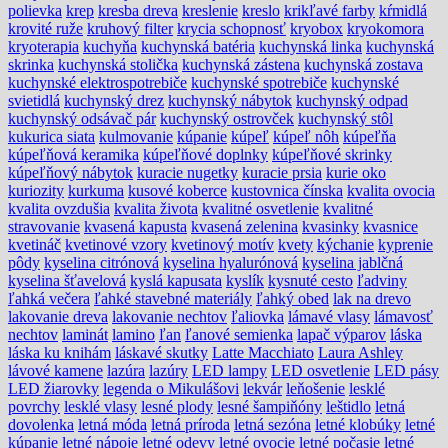
polievka
krep
kresba dreva
kreslenie
kreslo
krikľavé farby
kŕmidlá
krovité ruže
kruhový filter
krycia schopnosť
kryobox
kryokomora
kryoterapia
kuchyňa
kuchynská batéria
kuchynská linka
kuchynská
skrinka
kuchynská stolička
kuchynská zástena
kuchynská zostava
kuchynské elektrospotrebiče
kuchynské spotrebiče
kuchynské
svietidlá
kuchynský drez
kuchynský nábytok
kuchynský odpad
kuchynský odsávač pár
kuchynský ostrovček
kuchynský stôl
kukurica siata
kulmovanie
kúpanie
kúpeľ
kúpeľ nôh
kúpeľňa
kúpeľňová keramika
kúpeľňové doplnky
kúpeľňové skrinky
kúpeľňový nábytok
kuracie nugetky
kuracie prsia
kurie oko
kuriozity
kurkuma
kusové koberce
kustovnica čínska
kvalita ovocia
kvalita ovzdušia
kvalita života
kvalitné osvetlenie
kvalitné
stravovanie
kvasená kapusta
kvasená zelenina
kvasinky
kvasnice
kvetináč
kvetinové vzory
kvetinový motív
kvety
kýchanie
kyprenie
pôdy
kyselina citrónová
kyselina hyalurónová
kyselina jablčná
kyselina šťavelová
kyslá kapusata
kyslík
kysnuté cesto
ľadviny
ľahká večera
ľahké stavebné materiály
ľahký obed
lak na drevo
lakovanie dreva
lakovanie nechtov
ľaliovka
lámavé vlasy
lámavosť
nechtov
laminát
lamino
ľan
ľanové semienka
lapač výparov
láska
láska ku knihám
láskavé skutky
Latte Macchiato
Laura Ashley
lávové kamene
lazúra
lazúry
LED lampy
LED osvetlenie
LED pásy
LED žiarovky
legenda o Mikulášovi
lekvár
leňošenie
lesklé
povrchy
lesklé vlasy
lesné plody
lesné šampiňóny
leštidlo
letná
dovolenka
letná móda
letná príroda
letná sezóna
letné klobúky
letné
kúpanie
letné nápoje
letné odevy
letné ovocie
letné počasie
letné