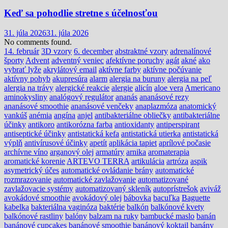
Keď sa pohodlie stretne s účelnosťou
31. júla 2026
31. júla 2026
No comments found.
14. február
3D vzory
6. december
abstraktné vzory
adrenalínové
športy
Advent
adventný veniec
afektívne poruchy
agát
akné
ako
vybrať lyže
akrylátový email
aktívne farby
aktívne počúvanie
aktívny pohyb
akupresúra
alarm
alergia na buruny
alergia na peľ
alergia na trávy
alergické reakcie
alergie
alicín
aloe vera
Americano
aminokysliny
analógový regulátor
ananás
ananásové rezy
ananásové smoothie
ananásové venčeky
anaplazmóza
anatomický
vankúš
anémia
angína
anjel
antibakteriálne obliečky
antibakteriálne
účinky
antikoro
antikorózna farba
antioxidanty
antiperspirant
antiseptické účinky
antistatická kefa
antistatická utierka
antistatická
výplň
antivírusové účinky
apetít
aplikácia tapiet
aprílové počasie
archívne víno
arganový olej
armatúry
arnika
aromaterapia
aromatické korenie
ARTEVO TERRA
artikulácia
artróza
aspik
asymetrický účes
automatické ovládanie brány
automatické
rozmrazovanie
automatické zavlažovanie
automatizované
zavlažovacie systémy
automatizovaný skleník
autoprístrešok
aviváž
avokádové smoothie
avokádový olej
bábovka
bacuľka
Baguette
kabelka
bakteriálna vaginóza
baktérie
balkón
balkónové kvety
balkónové rastliny
balóny
balzam na ruky
bambucké maslo
banán
banánové cupcakes
banánové smoothie
banánový koktail
banány