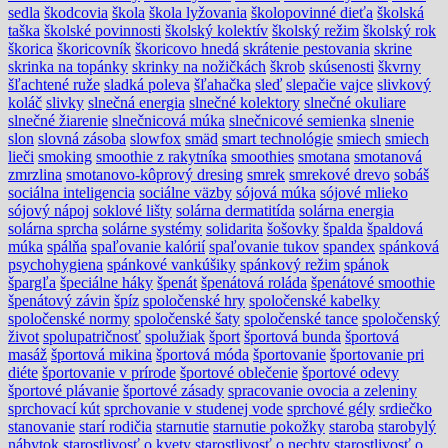
sedla
škodcovia
škola
škola lyžovania
školopovinné dieťa
školská
taška
školské povinnosti
školský kolektív
školský režim
školský rok
škorica
škoricovník
škoricovo hnedá
skrátenie pestovania
skrine
skrinka na topánky
skrinky na nožičkách
škrob
skúsenosti
škvrny
šľachtené ruže
sladká poleva
šľahačka
sleď
slepačie vajce
slivkový
koláč
slivky
slnečná energia
slnečné kolektory
slnečné okuliare
slnečné žiarenie
slnečnicová múka
slnečnicové semienka
slnenie
slon
slovná zásoba
slowfox
smäd
smart technológie
smiech
smiech
lieči
smoking
smoothie z rakytníka
smoothies
smotana
smotanová
zmrzlina
smotanovo-kôprový dresing
smrek
smrekové drevo
sobáš
sociálna inteligencia
sociálne väzby
sójová múka
sójové mlieko
sójový nápoj
soklové lišty
solárna dermatitída
solárna energia
solárna sprcha
solárne systémy
solidarita
šošovky
špalda
špaldová
múka
spálňa
spaľovanie kalórií
spaľovanie tukov
spandex
spánková
psychohygiena
spánkové vankúšiky
spánkový režim
spánok
špargľa
špeciálne háky
špenát
špenátová roláda
špenátové smoothie
špenátový závin
špíz
spoločenské hry
spoločenské kabelky
spoločenské normy
spoločenské šaty
spoločenské tance
spoločenský
život
spolupatričnosť
spolužiak
šport
športová bunda
športová
masáž
športová mikina
športová móda
športovanie
športovanie pri
diéte
športovanie v prírode
športové oblečenie
športové odevy
športové plávanie
športové zásady
spracovanie ovocia a zeleniny
sprchovací kút
sprchovanie v studenej vode
sprchové gély
srdiečko
stanovanie
starí rodičia
starnutie
starnutie pokožky
staroba
starobylý
nábytok
starostlivosť o kvety
starostlivosť o nechty
starostlivosť o