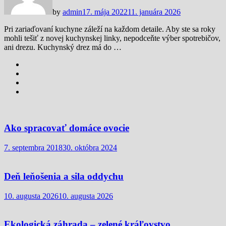
by
admin
17. mája 2022
11. januára 2026
Pri zariaďovaní kuchyne záleží na každom detaile. Aby ste sa roky
mohli tešiť z novej kuchynskej linky, nepodceňte výber spotrebičov,
ani drezu. Kuchynský drez má do …
Ako spracovať domáce ovocie
7. septembra 2018
30. októbra 2024
Deň leňošenia a sila oddychu
10. augusta 2026
10. augusta 2026
Ekologická záhrada – zelené kráľovstvo