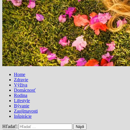
Home
Zdravie
Výživa
Domácnosť
Rodina
Lifestyle
Bývanie
Zaujímavosti
Inšpirácie
Hľadať: