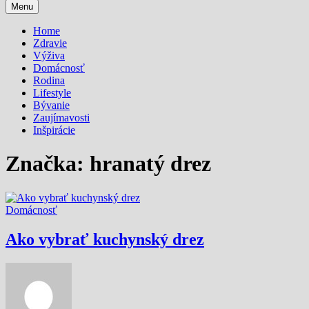
Menu
Home
Zdravie
Výživa
Domácnosť
Rodina
Lifestyle
Bývanie
Zaujímavosti
Inšpirácie
Značka:
hranatý drez
Domácnosť
Ako vybrať kuchynský drez