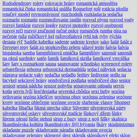
Rododendrony
rolety
rolovacie brány
romantická atmosféra
romantická čipka
romantická spálňa
Roquefort
rošt
rotácia plodín
rotačný model
rovnoprávnosť
rozchodník
rozkladacia sedačka
rozmarín
rozmatín
rozmnožovanie rastlín
rozvod plynu
rozvod vody
rozvoj fantázie
rozvoj logiky
rozvoj motoriky
rozvoj osobnosti
rozvoj reči
rozvoj zručnosti
ručné práce
rumanček
rumba
rúra na
pečenie
ruža
ružičkový kel
ružovofialová
rybí tuk
ryby
rýchla
desiata
rýľ
Saddle kabelka
sadenie
sadenie kvetov
sako
šalát
šalát z
červenej repy
šalát zo stopkového zeleru
sálavé teplo
šalvia
šalvia
hispánska
samba
šampiňónová omáčka
šampiňóny
saponát
saponát
na okná
sardinky
satén
šatník
šatníková skriňa
šatníkové vrecúška
šaty
šaty s rozparkom
sauna
saunovanie
schodisko
screenové rolety
sebareflexia
seborea
seboroická dermatitída
sedací nábytok
sedacia
súprava
sedacie vaky
sedačka
sedadlo
šediny
šedivenie
sedlo na
bicykel
sekciové brány
sendvičová podlaha
sendvičové dno
senior
seniori
senná nádcha
senzor pohybu
separovanie odpadu
servis
kotla
servis lyží
šesťdesiatka
severská chôdza
sexi farby
sezóna
grilovania
sezóna kliešťov
sezónna obuv
sezónna zelenina
sezónne
kvety
sezónne oblečenie
sezónne ovocie
sfarbenie vlasov
Shopper
kabelka
šibačka
šikmá strecha
silice
Silvester
silvestrovská párty
silvestrovské oslavy
silvestrovské tradície
šípkový džem
šípky
šírenie plesní
širšie stehná
sirup z bazy
sirup z goji
šišky
skalnica
škandinávska kultúra
škandinávsky štýl bývania
škáry
skialpinizmus
skladanie puzzle
skladovanie náradia
skladovanie ovocia
skladovanie zeleniny
sklenený drez
skleník
skleníkový efekt
sklon