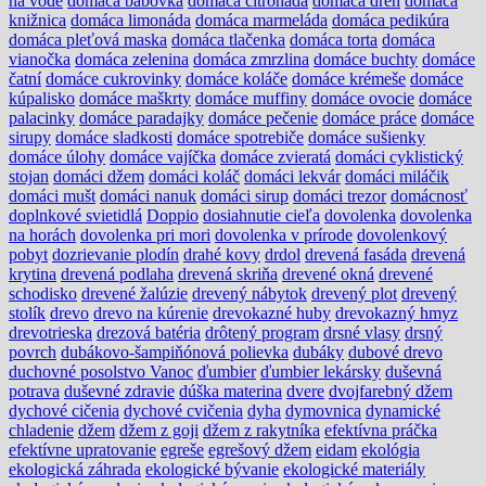
na vode
domáca bábovka
domáca citronáda
domáca dreň
domáca
knižnica
domáca limonáda
domáca marmeláda
domáca pedikúra
domáca pleťová maska
domáca tlačenka
domáca torta
domáca
vianočka
domáca zelenina
domáca zmrzlina
domáce buchty
domáce
čatní
domáce cukrovinky
domáce koláče
domáce krémeše
domáce
kúpalisko
domáce maškrty
domáce muffiny
domáce ovocie
domáce
palacinky
domáce paradajky
domáce pečenie
domáce práce
domáce
sirupy
domáce sladkosti
domáce spotrebiče
domáce sušienky
domáce úlohy
domáce vajíčka
domáce zvieratá
domáci cyklistický
stojan
domáci džem
domáci koláč
domáci lekvár
domáci miláčik
domáci mušt
domáci nanuk
domáci sirup
domáci trezor
domácnosť
doplnkové svietidlá
Doppio
dosiahnutie cieľa
dovolenka
dovolenka
na horách
dovolenka pri mori
dovolenka v prírode
dovolenkový
pobyt
dozrievanie plodín
drahé kovy
drdol
drevená fasáda
drevená
krytina
drevená podlaha
drevená skriňa
drevené okná
drevené
schodisko
drevené žalúzie
drevený nábytok
drevený plot
drevený
stolík
drevo
drevo na kúrenie
drevokazné huby
drevokazný hmyz
drevotrieska
drezová batéria
drôtený program
drsné vlasy
drsný
povrch
dubákovo-šampiňónová polievka
dubáky
dubové drevo
duchovné posolstvo Vanoc
ďumbier
ďumbier lekársky
duševná
potrava
duševné zdravie
dúška materina
dvere
dvojfarebný džem
dychové cičenia
dychové cvičenia
dyha
dymovnica
dynamické
chladenie
džem
džem z goji
džem z rakytníka
efektívna práčka
efektívne upratovanie
egreše
egrešový džem
eidam
ekológia
ekologická záhrada
ekologické bývanie
ekologické materiály