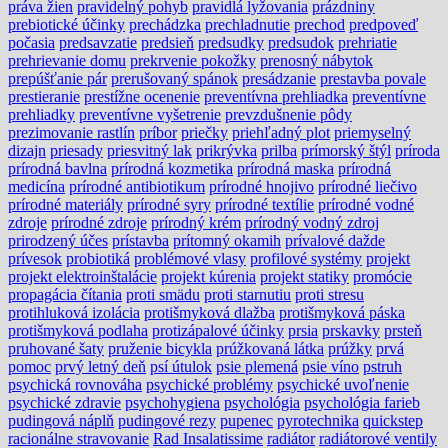
práva žien
pravidelný pohyb
pravidlá lyžovania
prázdniny
prebiotické účinky
prechádzka
prechladnutie
prechod
predpoveď
počasia
predsavzatie
predsieň
predsudky
predsudok
prehriatie
prehrievanie domu
prekrvenie pokožky
prenosný nábytok
prepúšťanie pár
prerušovaný spánok
presádzanie
prestavba povale
prestieranie
prestížne ocenenie
preventívna prehliadka
preventívne
prehliadky
preventívne vyšetrenie
prevzdušnenie pôdy
prezimovanie rastlín
príbor
priečky
priehľadný plot
priemyselný
dizajn
priesady
priesvitný lak
prikrývka
prilba
prímorský štýl
príroda
prírodná bavlna
prírodná kozmetika
prírodná maska
prírodná
medicína
prírodné antibiotikum
prírodné hnojivo
prírodné liečivo
prírodné materiály
prírodné syry
prírodné textílie
prírodné vodné
zdroje
prírodné zdroje
prírodný krém
prírodný vodný zdroj
prirodzený účes
prístavba
prítomný okamih
prívalové dažde
prívesok
probiotiká
problémové vlasy
profilové systémy
projekt
projekt elektroinštalácie
projekt kúrenia
projekt statiky
promócie
propagácia čítania
proti smädu
proti starnutiu
proti stresu
protihluková izolácia
protišmyková dlažba
protišmyková páska
protišmyková podlaha
protizápalové účinky
prsia
prskavky
prsteň
pruhované šaty
pruženie bicykla
prúžkovaná látka
prúžky
prvá
pomoc
prvý letný deň
psí útulok
psie plemená
psie víno
pstruh
psychická rovnováha
psychické problémy
psychické uvoľnenie
psychické zdravie
psychohygiena
psychológia
psychológia farieb
pudingová náplň
pudingové rezy
pupenec
pyrotechnika
quickstep
racionálne stravovanie
Rad Insalatissime
radiátor
radiátorové ventily