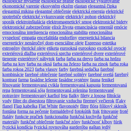
ekologické myslenie
ekologické pranie
ekologické vykurovanie
ekonomické varenie
ekosystém
ekzém
elastan
elegantná čipka
elegantná mikina
elegantné oblečenie
elektrická energia
elektrické
spotrebiče
elektrické vykurovanie
elektrický pohon
elektrický
sporák
elektroinštalácia
elektromagnetický smog
elektronické bidety
elektronické zabezpečenie
elixír života
emancipácia
ementál
emócie
emocionálna inteligencia
emocionálna stabilita
emocionálna
vyspelosť
empatia
encefalitída
endorfíny
energetická bilancia
energeticky nenáročný dom
esenciálne oleje
Espresso
estetika
estrogény
éterické oleje
etiketa
eurookná
eurookno
exotické ovocie
exteriérová dlažba
exteriérová sprcha
exteriérové dvere
exteriérové
tienenie
exteriérový nábytok
farba
farba na drevo
farba na hrdzu
farba na kov
farba na okná
farba na železo
farba na zinok
farba roka
farba rokoa 2023
farba vlasov
farby
farebná sedačka
farebné
kombinácie
farebné oblečenie
farebné solitéry
farebné svetlá
farebný
kontrast
farma
fasádne lešenie
fasádne systémy
fauna
fenikel
fénovanie
fermentovaná cvikla
fermentovaná kapusta
fermentovaná
repa
fermentovaná sója
fermentovaná zelenina
fermentované
potraviny
fermentovaný karfiol
feta
fialky
filety z lososa
filtrácia
vody
filtre do digestora
filtrovanie vzduchu
firemný večierok
fľaky
flanel
Flap kabelka
Flat White
flavonoidy
flitre
flóra
fóliový skleník
fontána
forma na pečenie
formaldehyd
fotokútik
frak
fritovanie
froté
ftaláty
funkcie pračiek
funkcionalita
funkčná kuchyňa
funkčné
materiály
funkčné oblečenie
funkčné zóny
funkčnosť kĺbov
fúrik
fyzická kondícia
fyzická rovnováha
garderóba
gaštan jedlý