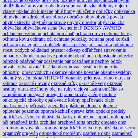
novoročné záväzky
nový rok
nožnice
nutričná psychológia
nylon
obdĺžnikové umývadlo
obedová súprava
obezita
obilniny
objem
vlasov
obklad do kúpeľne
oblé hrany
oblečenie
obliečky
oblievačka
obnoviteľné zdroje
obraz
obrazy
obrúčky
obuv
obytná povala
obytná strecha
obytné podkrovie
obytný priestor
obývacia izba
obývačka
obývačková stena
Ocenenie iF DESIGN AWARD
ochladenie vzduchu
ochota pomáhať
ochrana dreva
ochrana hlavy
ochrana kovu
ochrana očí
ochrana pokožky
ochrana proti korózii
ochranný náter
očista obličiek
očista pečene
očistná kúra
odbúranie
stresu
oddych
odkladací priestor
odkvap
odľahčené stravovanie
odpad v záhrade
odpadové potrubie
odpočinok
odpustenie
odrezky
odrezok
odsávač pár
odsávanie pár
odstránenie pachov
odtok
odvaha
odvetrávaná fasáda
odvodňovací systém domu
ofina
ohňostroj
ohrev vzduchu
okenice
okenné kovanie
okenné systémy
okenný systém
okná ARTEVO
oknársky priemysel
okno
okrasná
záhrada
okrasné dreviny
okrasné kríky
okrasné kvety
okrasné
rastliny
okrasné záhony
olej na ruky
olejová lazúra
omáčka so
šampiňónmi
omega-3
omega-6
omietkové systémy
on-line
onkologické choroby
opaľovacie krémy
opaľovacie oleje
opaľovanie
opeľovače
operadlo
opláštenie domu
oplotenie
oplotenie pozemku
oprava kachieľ
oprava krbu
optické predely
optické zväčšenie
optimistické farby
optimizmus
opuch nôh
opuch
očí
oranžová farba
orchidea
orechová torta
orechy
oregano
orez
stromov
orezávanie stromov
organické hnojivo
organizácia priestoru
organizér
orgován
ortopedické problémy
osadenie okna
osamelosť