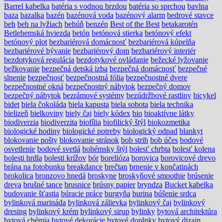
Barrel kabelka
batéria s vodnou brzdou
batéria so sprchou
bavlna
baza
bazalka
bazén
bazénová voda
bazénový alarm
bedrové stavce
beh
beh na lyžiach
behúň
benzén
Best of the Best
betakarotén
Betlehemská hviezda
betón
betónová stierka
betónový efekt
betónový plot
bezbariérová domácnosť
bezbariérová kúpelňa
bezbariérové bývanie
bezbariérový dom
bezbariérový interiér
bezdotyková regulácia
bezdotykové ovládanie
bežecké lyžovanie
bežkovanie
bezpečná detská izba
bezpečná domácnosť
bezpečné
slnenie
bezpečnosť
bezpečnostná fólia
bezpečnostné dvere
bezpečnostné okná
bezpečnostný nábytok
bezpečný domov
bezpečný nábytok
bezrámové systémy
bezúdržbové rastliny
bicykel
bidet
biela čokoláda
biela kapusta
biela sobota
biela technika
bielizeň
bielkoviny
biely čaj
biely kódex
bio
bioaktívne látky
biodiverzia
biodiverzita
biofília
biofilický štýl
biokozmetika
biologické hodiny
biologické potreby
biologický odpad
blankyt
blokovanie pošty
blokovanie stránok
bob strih
bob účes
bodové
osvetlenie
bodové svetlá
bohémsky štýl
bolesť chrbta
bolesť kolena
bolesti hrdla
bolesti krížov
bór
borelióza
borovica
borovicové drevo
brána na fotobunku
breakdance
brečtan
brnenie v končatinách
brokolica
bronzovo hnedá
broskyne
broskyňové smoothie
brúsenie
dreva
brušné tance
brusnice
brúsny papier
bryndza
Bucket kabelka
budovanie šťastia
búracie práce
burgyňa
burina
búšenie srdca
bylinková marináda
bylinková zálievka
bylinkový čaj
bylinkový
dresing
bylinkový krém
bylinkový sirup
bylinky
bytová architektúra
bytová chémia
bytové dekorácie
bytové doplnky
bytový dizajn