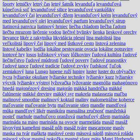
športy
letničky
letný čas
letný šatník
levanduľa
levanduľová
kúpeľová soľ
levanduľové silice
levanduľové vankúšiky
levanduľový čaj
levanduľový džem
levanduľový krém
levanduľový
med
levanduľový olej
levanduľový parfum
levanduľový sirup
liatinová panvica
liatinový hrniec
liečba chladom
liečba ľadom
liečba mrazom
liečenie vodou
liečivé bylinky
lienka
lieskové orechy
lievance
likér z rakytníka
likvidácia plesní
lipa malolistá
lipa
veľkolistá
lipový čaj
lipový med
lístkové cesto
listová zelenina
listové kabelky
lodžia
lokálne pestovanie ovocia
lokálne potraviny
loptové hry
losos
ložiskový výsuv
lôžkoviny
ľudová kultúra
ľudové
liečiteľstvo
ľudové múdrosti
ľudové povery
ľudové pranostiky
ľudové tance
ľudové tradície
ľudové zvyky
ľudskosť
ľuľok
zemiakový
luna
Lungo
lupene ruží
lupiny
luster
luster do obývačky
lycra
lyžiarske okuliare
lyžiarske techniky
lyžiarsky kurz
lyžiarsky
výcvik
lyžiarsky výstroj
lyžovačka
lyžovanie
magnólia
mahagónovo
hnedá
majonézový dresing
majorán
mäkká handrička
mäkké
čalúnenie
mäkké dreviny
mäkký syr
makrela
malassezia
maľba
malinové smoothie
malinový koktail
maliny
malometrážne koberce
maľovanie
maľovanie bytu
maľovanie stien
mandle
mandľová
múka
mandľový likér
manikúra
manuálna zručnosť
manželská
posteľ
marhule
marhuľovo oranžová
marhuľový džem
marináda
marináda na mäso
marináda na ovocie
marmeláda
masáž
masáž
lávovými kameňmi
masáž nôh
masáž tváre
mascarpone
masív
maska na tvár
maškrta
maslové cesto
mäsová náplň
mäsová roláda
mäsový vývar
mastná pokožka
mastné vlasy
mäta
Matej Hrebenda