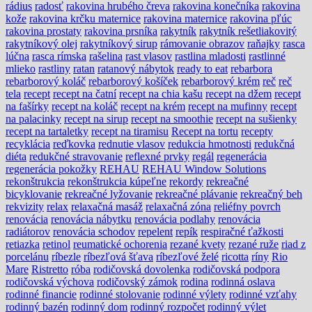
rádius
radosť
rakovina hrubého čreva
rakovina konečníka
rakovina
kože
rakovina krčku maternice
rakovina maternice
rakovina pľúc
rakovina prostaty
rakovina prsníka
rakytník
rakytník rešetliakovitý
rakytníkový olej
rakytníkový sirup
rámovanie obrazov
raňajky
rasca
lúčna
rasca rímska
rašelina
rast vlasov
rastlina mladosti
rastlinné
mlieko
rastliny
ratan
ratanový nábytok
ready to eat
rebarbora
rebarborový koláč
rebarborový košíček
rebarborový krém
reč
reč
tela
recept
recept na čatní
recept na chia kašu
recept na džem
recept
na fašírky
recept na koláč
recept na krém
recept na mufinny
recept
na palacinky
recept na sirup
recept na smoothie
recept na sušienky
recept na tartaletky
recept na tiramisu
Recept na tortu
recepty
recyklácia
reďkovka
rednutie vlasov
redukcia hmotnosti
redukčná
diéta
redukčné stravovanie
reflexné prvky
regál
regenerácia
regenerácia pokožky
REHAU
REHAU Window Solutions
rekonštrukcia
rekonštrukcia kúpeľne
rekordy
rekreačné
bicyklovanie
rekreačné lyžovanie
rekreačné plávanie
rekreačný beh
rekvizity
relax
relaxačná masáž
relaxačná zóna
reliéfny povrch
renovácia
renovácia nábytku
renovácia podlahy
renovácia
radiátorov
renovácia schodov
repelent
repík
respiračné ťažkosti
retiazka
retinol
reumatické ochorenia
rezané kvety
rezané ruže
riad z
porcelánu
ríbezle
ríbezľová šťava
ríbezľové želé
ricotta
ríny
Rio
Mare
Ristretto
róba
rodičovská dovolenka
rodičovská podpora
rodičovská výchova
rodičovský zámok
rodina
rodinná oslava
rodinné financie
rodinné stolovanie
rodinné výlety
rodinné vzťahy
rodinný bazén
rodinný dom
rodinný rozpočet
rodinný výlet