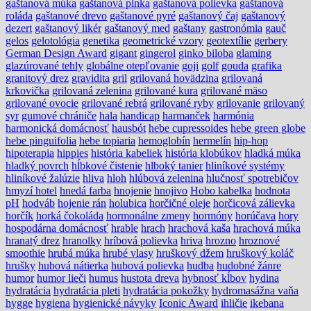
gaštanová múka
gaštanová plnka
gaštanová polievka
gaštanová
roláda
gaštanové drevo
gaštanové pyré
gaštanový čaj
gaštanový
dezert
gaštanový likér
gaštanový med
gaštany
gastronómia
gauč
gelos
gelotológia
genetika
geometrické vzory
geotextílie
gerbery
German Design Award
gigant
gingerol
ginko biloba
glaming
glazúrované tehly
globálne otepľovanie
goji
golf
gouda
grafika
granitový drez
gravidita
gril
grilovaná hovädzina
grilovaná
krkovička
grilovaná zelenina
grilované kura
grilované mäso
grilované ovocie
grilované rebrá
grilované ryby
grilovanie
grilovaný
syr
gumové chrániče
hala
handicap
harmanček
harmónia
harmonická domácnosť
hausbót
hebe cupressoides
hebe green globe
hebe pinguifolia
hebe topiaria
hemoglobín
hermelín
hip-hop
hipoterapia
hippies
história kabeliek
história klobúkov
hladká múka
hladký povrch
hĺbkové čistenie
hlboký tanier
hliníkové systémy
hliníkové žalúzie
hliva
hloh
hlúbová zelenina
hlučnosť spotrebičov
hmyzí hotel
hnedá farba
hnojenie
hnojivo
Hobo kabelka
hodnota
pH
hodváb
hojenie rán
holubica
horčičné oleje
horčicová zálievka
horčík
horká čokoláda
hormonálne zmeny
hormóny
horúčava
hory
hospodárna domácnosť
hrable
hrach
hrachová kaša
hrachová múka
hranatý drez
hranolky
hríbová polievka
hriva
hrozno
hroznové
smoothie
hrubá múka
hrubé vlasy
hruškový džem
hruškový koláč
hrušky
hubová nátierka
hubová polievka
hudba
hudobné žánre
humor
humor lieči
humus
hustota dreva
hybnosť kĺbov
hydina
hydratácia
hydratácia pleti
hydratácia pokožky
hydromasážna vaňa
hygge
hygiena
hygienické návyky
Iconic Award
ihličie
ikebana