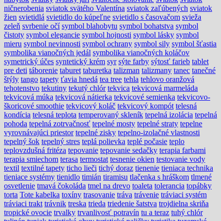
ničnerobenia
sviatok svätého Valentína
sviatok zaľúbených
sviatok
žien
svietidlá
svietidlo do kúpeľne
svietidlo s časovačom
svieža
zeleň
svrbenie očí
symbol blahobytu
symbol bohatstva
symbol
čistoty
symbol elegancie
symbol hojnosti
symbol lásky
symbol
mieru
symbol nevinnosti
symbol ochrany
symbol sily
symbol šťastia
symbolika vianočných jedál
symbolika vianočných koláčov
symetrický účes
syntetický krém
syr
sýte farby
sýtosť farieb
tablet
pre deti
táborenie
taburet
taburetka
talizman
talizmany
tanec
tanečné
štýly
tango
tapety
ťavia hnedá
tea tree
tehla
tehlovo oranžová
tehotenstvo
tekutiny
tekutý chlór
tekvica
tekvicová marmeláda
tekvicová múka
tekvicová nátierka
tekvicové semienka
tekvicovo-
škoricové smoothie
tekvicový koláč
tekvicový kompót
telesná
kondícia
telesná teplota
temperovaný skleník
tepelná izolácia
tepelná
pohoda
tepelná zotrvačnosť
tepelné mosty
tepelné straty
tepelne
vyrovnávajúci priestor
tepelné zisky
tepelno-izolačné vlastnosti
tepelný šok
tepelný stres
teplá polievka
teplé počasie
teplo
teplovzdušná fritéza
tepovanie
tepovanie sedačky
terapia farbami
terapia smiechom
terasa
termostat
tesnenie okien
testovanie vody
textil
textilné tapety
ticho lieči
tichý doraz
tienenie
tieniaca technika
tieniace systémy
tienidlo
timián
tiramisu
tlačenka s hráškom
tlmené
osvetlenie
tmavá čokoláda
tmel na drevo
toaleta
tolerancia
topábky
torta
Tote kabelka
toxíny
trasovanie
tráva
trávenie
tráviaci systém
tráviaci trakt
trávnik
treska
trieda
triedenie šatstva
trojdielna skriňa
tropické ovocie
trvalky
trvanlivosť potravín
tu a teraz
tuhý chlór