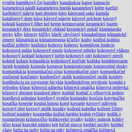
systém
kamilkový čaj
kamilky
kanalizácia
kapor
kapsacín
karamelová náplň
karamelovo hnedá
karamelový krém
karfiol
karfiolový nákyp
karí dresing
káro
kárované sako
kartuša
katalógový dom
káva
kávové nápoje
kávové príchute
kávový
koktail
kazetový filter
kel
kemp
kempovanie
keramický bazén
keramický drez
keramický obklad
keramický pekáč
klampiarske
prvky
kĺby
klenoty
klíčky
kliešť obyčajný
klimaktérium
klimatické
zmeny
klimatizácia
klimatoterapia
kľučky
knihy
knižná kultúra
knižné príbehy
knižnica
koberce
koberec
kognitívne funkcie
kokosová múka
kokosové maslo
kokosové mlieko
kokosové vlákno
kokosový koktail
kokosový krém
kokosový olej
kokosový orech
kokteil
kolaps
kolaudácia
kolieskové korčule
kolíska
kombinovanie
farieb
kominár
komoda
kompost
kompostovanie
kompozitné dosky
komunikácia
komunikačná zóna
komunikačné zóny
komunikačné
zručnosti
končatiny
konferečný stolík
konferenčný stolík
konfety
konštrukcia na zavesenie bicykla
konštruktívne myslenie
kontakt s
prírodou
kôpor
kôprová nátierka
kôprová omáčka
kôprová polievka
kôprový dresing
koralové útesy
korbáč
korbáč z vŕbových prútov
koreňová zelenina
koreňový systém
koriander
korózia
korytnačka
kosačka
kosenie
kostná hmota
kotol
kovanie
kovový nábytok
kovový plot
kovový stolík
kozáky
kožená kabelka
kožené čižmy
kožené topánky
kozmetika
kožná bariéra
krabie tyčinky
králik s
rozmarínom
krásnoočko
krátkoveké trvalky
krátky spánok
krátky
účes
kraul
kravské mlieko
krb
krčné stavce
krehké nechty
krehké
vlasy
krém na nohy
krém na ruky
krémová omáčka
krémová