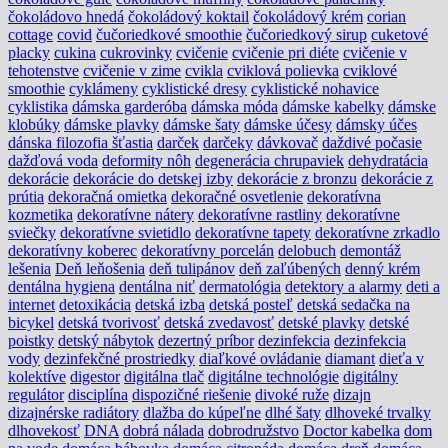
čokoládovo hnedá
čokoládový koktail
čokoládový krém
corian
cottage
covid
čučoriedkové smoothie
čučoriedkový sirup
cuketové
placky
cukina
cukrovinky
cvičenie
cvičenie pri diéte
cvičenie v
tehotenstve
cvičenie v zime
cvikla
cviklová polievka
cviklové
smoothie
cyklámeny
cyklistické dresy
cyklistické nohavice
cyklistika
dámska garderóba
dámska móda
dámske kabelky
dámske
klobúky
dámske plavky
dámske šaty
dámske účesy
dámsky účes
dánska filozofia šťastia
darček
darčeky
dávkovač
daždivé počasie
dažďová voda
deformity nôh
degenerácia chrupaviek
dehydratácia
dekorácie
dekorácie do detskej izby
dekorácie z bronzu
dekorácie z
prútia
dekoračná omietka
dekoračné osvetlenie
dekoratívna
kozmetika
dekoratívne nátery
dekoratívne rastliny
dekoratívne
sviečky
dekoratívne svietidlo
dekoratívne tapety
dekoratívne zrkadlo
dekoratívny koberec
dekoratívny porcelán
delobuch
demontáž
lešenia
Deň leňošenia
deň tulipánov
deň zaľúbených
denný krém
dentálna hygiena
dentálna niť
dermatológia
detektory a alarmy
deti a
internet
detoxikácia
detská izba
detská posteľ
detská sedačka na
bicykel
detská tvorivosť
detská zvedavosť
detské plavky
detské
poistky
detský nábytok
dezertný príbor
dezinfekcia
dezinfekcia
vody
dezinfekčné prostriedky
diaľkové ovládanie
diamant
dieťa v
kolektíve
digestor
digitálna tlač
digitálne technológie
digitálny
regulátor
disciplína
dispozičné riešenie
divoké ruže
dizajn
dizajnérske radiátory
dlažba do kúpeľne
dlhé šaty
dlhoveké trvalky
dlhovekosť
DNA
dobrá nálada
dobrodružstvo
Doctor kabelka
dom