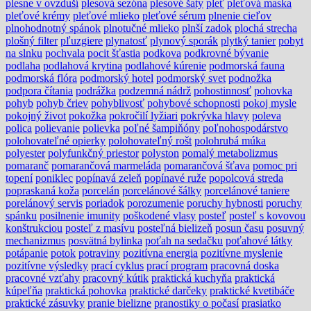
plesne v ovzduší
plesová sezóna
plesové šaty
pleť
pleťová maska
pleťové krémy
pleťové mlieko
pleťové sérum
plnenie cieľov
plnohodnotný spánok
plnotučné mlieko
plnší zadok
plochá strecha
plošný filter
pľuzgiere
plynatosť
plynový sporák
plytký tanier
pobyt
na slnku
pochvala
pocit šťastia
podkova
podkrovné bývanie
podlaha
podlahová krytina
podlahové kúrenie
podmorská fauna
podmorská flóra
podmorský hotel
podmorský svet
podnožka
podpora čítania
podrážka
podzemná nádrž
pohostinnosť
pohovka
pohyb
pohyb čriev
pohyblivosť
pohybové schopnosti
pokoj mysle
pokojný život
pokožka
pokročilí lyžiari
pokrývka hlavy
poleva
polica
polievanie
polievka
poľné šampiňóny
poľnohospodárstvo
polohovateľné opierky
polohovateľný rošt
polohrubá múka
polyester
polyfunkčný priestor
polyston
pomalý metabolizmus
pomaranč
pomarančová marmeláda
pomarančová šťava
pomoc pri
topení
poniklec
popínavá zeleň
popínavé ruže
popolcová streda
popraskaná koža
porcelán
porcelánové šálky
porcelánové taniere
porelánový servis
poriadok
porozumenie
poruchy hybnosti
poruchy
spánku
posilnenie imunity
poškodené vlasy
posteľ
posteľ s kovovou
konštrukciou
posteľ z masívu
posteľná bielizeň
posun času
posuvný
mechanizmus
posvätná bylinka
poťah na sedačku
poťahové látky
potápanie
potok
potraviny
pozitívna energia
pozitívne myslenie
pozitívne výsledky
prací cyklus
prací program
pracovná doska
pracovné vzťahy
pracovný kútik
praktická kuchyňa
praktická
kúpeľňa
praktická pohovka
praktické darčeky
praktické kvetibáče
praktické zásuvky
pranie bielizne
pranostiky o počasí
prasiatko