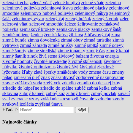
zelená strecha
zelená vňať
zelené hnojivá
zelené vňate
zelenina
zeleninová polievka
zeleninová šťava
zeleninové placky
zeleninové
smoothie
zeleninovo-hubová polievka
zeleninový nákyp
zeleninový
šalát
zeleninový vývar
zelený čaj
zelený hrášok
zelený štvrtok
zeler
zelerová vňať
zelerové smoothie
železo
želírovanie
zemiaková
polievka
zemiakové krokety
zemiakové placky
zemiakový šalát
zemité odtiene
ženích
ženská krása
žihľava
žihľavový čaj
zima
zimná bunda
zimná dovolenka
zimná obuv
zimná turistika
zimná
vetrovka
zimná záhrada
zimné hrušky
zimné jablká
zimné odevy
zimné športy
zimné strediská
zimné topánky
zimný čas
zimný kabát
zimný šatník
zinok
živá stena
živicový balzam
životná energia
životné hodnoty
životné prostredie
životné skúsenosti
životnosť
nábytku
životný optimizmus
životný štýl
živý plot
zjazdové
lyžovanie
žľaby
zlaté šperky
zmäkčenie vody
zmena času
zmeny
nálad
zmiešaná pleť
znak
znášanlivosť
zodpovedné nakupovanie
zravie
zrážková voda
zrelý vek
zrkadlo
zrkadlo do detskej izby
zrkadlo do kúpeľne
zrkadlo do spálne
zubáč
zubná kefka
zubná
sklovina
zubný kameň
zubný kaz
zubný koreň
zubný povlak
žuvací
sval
zvieracie vzory
zvládanie stresu
zvlhčovanie vzduchu
zvody
zvuková izolácia
zvýšená únava
Hľadať:
Najnovšie články