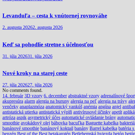
Levanduľa – cesta k vnútornej rovnováhe
2. augusta 2026
2. augusta 2026
Keď sa pohodlie stretne s účelnosťou
31. júla 2026
31. júla 2026
Nové kroky na starej ceste
27. júla 2026
27. júla 2026
No comments found.
14. február
3D vzory
6. december
abstraktné vzory
adrenalínové špor
akupresúra
alarm
alergia na buruny
alergia na peľ
alergia na trávy
ale
venčeky
anaplazmóza
anatomický vankúš
anémia
angína
anjel
antiba
antistatická utierka
antistatická výplň
antivírusové účinky
apetít
apliká
artróza
aspik
asymetrický účes
automatické ovládanie brány
automati
smoothie
avokádový olej
bábovka
bacuľka
Baguette kabelka
bakteri
banánové smoothie
banánový koktail
banány
Barrel kabelka
batéria 
benzén
Best of the Best
betakarotén
Betlehemská hviezda
betón
betón