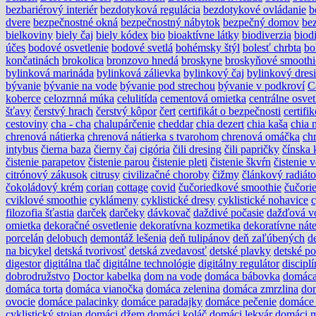
bezbariérový interiér
bezdotyková regulácia
bezdotykové ovládanie
b
dvere
bezpečnostné okná
bezpečnostný nábytok
bezpečný domov
be
bielkoviny
biely čaj
biely kódex
bio
bioaktívne látky
biodiverzia
biodi
účes
bodové osvetlenie
bodové svetlá
bohémsky štýl
bolesť chrbta
bo
končatinách
brokolica
bronzovo hnedá
broskyne
broskyňové smoothi
bylinková marináda
bylinková zálievka
bylinkový čaj
bylinkový dres
bývanie
bývanie na vode
bývanie pod strechou
bývanie v podkroví
C
koberce
celozrnná múka
celulitída
cementová omietka
centrálne osvet
šťavy
čerstvý hrach
čerstvý kôpor
čert
certifikát o bezpečnosti
certif
cestoviny
cha - cha
chalupárčenie
cheddar
chia dezert
chia kaša
chia 
chrenová nátierka
chrenová nátierka s tvarohom
chrenová omáčka
ch
intybus
čierna baza
čierny čaj
cigória
čili dresing
čili papričky
čínska 
čistenie parapetov
čistenie parou
čistenie pleti
čistenie škvŕn
čistenie 
citrónový zákusok
citrusy
civilizačné choroby
čižmy
článkový radiáto
čokoládový krém
corian
cottage
covid
čučoriedkové smoothie
čučori
cviklové smoothie
cyklámeny
cyklistické dresy
cyklistické nohavice
c
filozofia šťastia
darček
darčeky
dávkovač
daždivé počasie
dažďová v
omietka
dekoračné osvetlenie
dekoratívna kozmetika
dekoratívne nát
porcelán
delobuch
demontáž lešenia
deň tulipánov
deň zaľúbených
d
na bicykel
detská tvorivosť
detská zvedavosť
detské plavky
detské po
digestor
digitálna tlač
digitálne technológie
digitálny regulátor
disciplí
dobrodružstvo
Doctor kabelka
dom na vode
domáca bábovka
domáca
domáca torta
domáca vianočka
domáca zelenina
domáca zmrzlina
do
ovocie
domáce palacinky
domáce paradajky
domáce pečenie
domáce 
cyklistický stojan
domáci džem
domáci koláč
domáci lekvár
domáci m