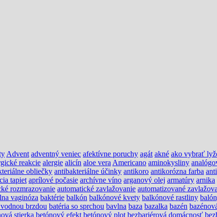
ty
Advent
adventný veniec
afektívne poruchy
agát
akné
ako vybrať lyž
rgické reakcie
alergie
alicín
aloe vera
Americano
aminokysliny
analógo
kteriálne obliečky
antibakteriálne účinky
antikoro
antikorózna farba
ant
cia tapiet
aprílové počasie
archívne víno
arganový olej
armatúry
arnika
cké rozmrazovanie
automatické zavlažovanie
automatizované zavlažova
álna vaginóza
baktérie
balkón
balkónové kvety
balkónové rastliny
baló
s vodnou brzdou
batéria so sprchou
bavlna
baza
bazalka
bazén
bazénov
ová stierka
betónový efekt
betónový plot
bezbariérová domácnosť
bez