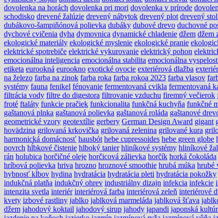
dovolenka na horách
dovolenka pri mori
dovolenka v prírode
dovole
schodisko
drevené žalúzie
drevený nábytok
drevený plot
drevený stol
dubákovo-šampiňónová polievka
dubáky
dubové drevo
duchovné po
dychové cvičenia
dyha
dymovnica
dynamické chladenie
džem
džem z
ekologické materiály
ekologické myslenie
ekologické pranie
ekologic
elektrické spotrebiče
elektrické vykurovanie
elektrický pohon
elektri
emocionálna inteligencia
emocionálna stabilita
emocionálna vyspelos
etiketa
eurookná
eurookno
exotické ovocie
exteriérová dlažba
exterié
na železo
farba na zinok
farba roka
farba rokoa 2023
farba vlasov
far
systémy
fauna
fenikel
fénovanie
fermentovaná cvikla
fermentovaná k
filtrácia vody
filtre do digestora
filtrovanie vzduchu
firemný večierok
froté
ftaláty
funkcie pračiek
funkcionalita
funkčná kuchyňa
funkčné m
gaštanová plnka
gaštanová polievka
gaštanová roláda
gaštanové drev
geometrické vzory
geotextílie
gerbery
German Design Award
gigant
hovädzina
grilovaná krkovička
grilovaná zelenina
grilované kura
gri
harmonická domácnosť
hausbót
hebe cupressoides
hebe green globe
povrch
hĺbkové čistenie
hlboký tanier
hliníkové systémy
hliníkové ža
rán
holubica
horčičné oleje
horčicová zálievka
horčík
horká čokoláda
hríbová polievka
hriva
hrozno
hroznové smoothie
hrubá múka
hrubé 
hybnosť kĺbov
hydina
hydratácia
hydratácia pleti
hydratácia pokožky
indukčná platňa
indukčný ohrev
industriálny dizajn
infekcia
infekcie
intenzita svetla
interiér
interiérová farba
interiérová zeleň
interiérové 
kvety
izbové rastliny
jablko
jablková marmeláda
jablková šťava
jablk
džem
jahodový koktail
jahodový sirup
jahody
japandi
japonská kultú
jazdenie na koňoch
jazierko
jazmín
jazmínová ryža
jazmínová vôňa
j