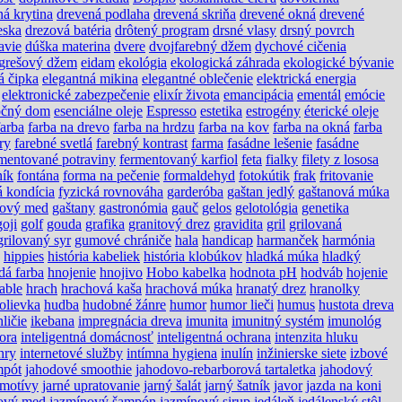
ná krytina
drevená podlaha
drevená skriňa
drevené okná
drevené
eska
drezová batéria
drôtený program
drsné vlasy
drsný povrch
avie
dúška materina
dvere
dvojfarebný džem
dychové cičenia
grešový džem
eidam
ekológia
ekologická záhrada
ekologické bývanie
á čipka
elegantná mikina
elegantné oblečenie
elektrická energia
elektronické zabezpečenie
elixír života
emancipácia
ementál
emócie
očný dom
esenciálne oleje
Espresso
estetika
estrogény
éterické oleje
farba
farba na drevo
farba na hrdzu
farba na kov
farba na okná
farba
ry
farebné svetlá
farebný kontrast
farma
fasádne lešenie
fasádne
mentované potraviny
fermentovaný karfiol
feta
fialky
filety z lososa
ník
fontána
forma na pečenie
formaldehyd
fotokútik
frak
fritovanie
á kondícia
fyzická rovnováha
garderóba
gaštan jedlý
gaštanová múka
nový med
gaštany
gastronómia
gauč
gelos
gelotológia
genetika
goji
golf
gouda
grafika
granitový drez
gravidita
gril
grilovaná
grilovaný syr
gumové chrániče
hala
handicap
harmanček
harmónia
hippies
história kabeliek
história klobúkov
hladká múka
hladký
dá farba
hnojenie
hnojivo
Hobo kabelka
hodnota pH
hodváb
hojenie
able
hrach
hrachová kaša
hrachová múka
hranatý drez
hranolky
olievka
hudba
hudobné žánre
humor
humor lieči
humus
hustota dreva
hličie
ikebana
impregnácia dreva
imunita
imunitný systém
imunológ
tora
inteligentná domácnosť
inteligentná ochrana
intenzita hluku
hry
internetové služby
intímna hygiena
inulín
inžinierske siete
izbové
mpót
jahodové smoothie
jahodovo-rebarborová tartaletka
jahodový
 motívy
jarné upratovanie
jarný šalát
jarný šatník
javor
jazda na koni
ový med
jazmínový šampón
jazmínový sirup
jedáleň
jedálenský stôl