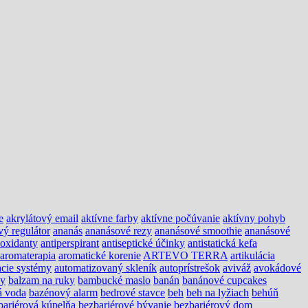
e
akrylátový email
aktívne farby
aktívne počúvanie
aktívny pohyb
vý regulátor
ananás
ananásové rezy
ananásové smoothie
ananásové
ioxidanty
antiperspirant
antiseptické účinky
antistatická kefa
aromaterapia
aromatické korenie
ARTEVO TERRA
artikulácia
cie systémy
automatizovaný skleník
autoprístrešok
aviváž
avokádové
ny
balzam na ruky
bambucké maslo
banán
banánové cupcakes
á voda
bazénový alarm
bedrové stavce
beh
beh na lyžiach
behúň
bariérová kúpelňa
bezbariérové bývanie
bezbariérový dom