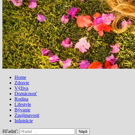
Home
Zdravie
Výživa
Domácnosť
Rodina
Lifestyle
Bývanie
Zaujímavosti
Inšpirácie
Hľadať: