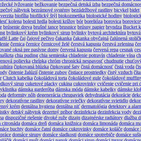
ežecké lyžovanie
bežkovanie
bezpečná detská izba
bezpečná domácno
zpečný nábytok
bezrámové systémy
bezúdržbové rastliny
bicykel
bidet
verzita
biofília
biofilický štýl
biokozmetika
biologické hodiny
biologic
lesť kolena
bolesti hrdla
bolesti krížov
bór
borelióza
borovica
borovico
e
brúsenie dreva
brušné tance
brusnice
brúsny papier
bryndza
Bucket k
ing
bylinkový krém
bylinkový sirup
bylinky
bytová architektúra
bytová
affé Latte
čaj
čajové pečivo
čakanka
čakanka obyčajná
čalúnená stolič
lenie
černica
černice
černicové želé
čerstvá kapusta
čerstvá zelenina
če
ikované okná pre pasívne domy
červená kapusta
červená repa
cesnak
ces
maškrta
chia puding
chia semienka
chladenie potravín
chladenie vína
ch
renová polievka
chrípka
chróm
chronická nespavosť
chudnutie
chuťový
kultúra
čipkovaná blúzka
čipkované šaty
čistá domácnosť
čistá voda
čis
vody
čistenie žalúzií
čistenie zubov
čistiace prostriedky
čistý vzduch
čít
r
Clutch kabelka
čokoládová torta
čokoládové gule
čokoládové muffin
edkový sirup
cuketové placky
cukina
cukrovinky
cvičenie
cvičenie pri 
yklistika
dámska garderóba
dámska móda
dámske kabelky
dámske klo
oda
deformity nôh
degenerácia chrupaviek
dehydratácia
dekorácie
deko
ery
dekoratívne rastliny
dekoratívne sviečky
dekoratívne svietidlo
dekor
enný krém
dentálna hygiena
dentálna niť
dermatológia
detektory a alar
istky
detský nábytok
dezertný príbor
dezinfekcia
dezinfekcia vody
dez
na
dispozičné riešenie
divoké ruže
dizajn
dizajnérske radiátory
dlažba 
 citronáda
domáca dreň
domáca knižnica
domáca limonáda
domáca ma
máce buchty
domáce čatní
domáce cukrovinky
domáce koláče
domáce 
práce
domáce sirupy
domáce sladkosti
domáce spotrebiče
domáce suši
iláčik
domáci mušt
domáci nanuk
domáci sirup
domáci trezor
domácn