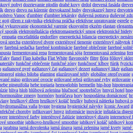
nkový pobyt
dozrievanie plodín
drahé kovy
drdol
drevená fasáda
dreve
ík
drevo
drevo na kúrenie
drevokazné huby
drevokazný hmyz
drevotri
solstvo Vanoc
ďumbier
ďumbier lekársky
duševná potrava
duševné zdr
 goji
džem z rakytníka
efektívna práčka
efektívne upratovanie
egreše
e
ké vykurovanie
ekonomické varenie
ekosystém
ekzém
elastan
elegantn
cký sporák
elektroinštalácia
elektromagnetický smog
elektronické bidety
ť
empatia
encefalitída
endorfíny
energetická bilancia
energeticky nenár
rová sprcha
exteriérové dvere
exteriérové tienenie
exteriérový nábytok
by
farebná sedačka
farebné kombinácie
farebné oblečenie
farebné solité
apusta
fermentovaná repa
fermentovaná sója
fermentovaná zelenina
fer
fľaky
flanel
Flap kabelka
Flat White
flavonoidy
flitre
flóra
fóliový skle
ateriály
funkčné oblečenie
funkčné zóny
funkčnosť kĺbov
fúrik
fyzick
o
gaštanové pyré
gaštanový čaj
gaštanový dezert
gaštanový likér
gašta
gingerol
ginko biloba
glaming
glazúrované tehly
globálne otepľovanie
lované mäso
grilované ovocie
grilované rebrá
grilované ryby
grilovanie
hebe pinguifolia
hebe topiaria
hemoglobín
hermelín
hip-hop
hipoterapia
lúzie
hliva
hloh
hlúbová zelenina
hlučnosť spotrebičov
hmyzí hotel
hne
hormonálne zmeny
hormóny
horúčava
hory
hospodárna domácnosť
hr
vlasy
hruškový džem
hruškový koláč
hrušky
hubová nátierka
hubová p
hydromasážna vaňa
hygge
hygiena
hygienické návyky
Iconic Award
i
infekčné choroby
infikovaný hmyz
informácie
inovácie
inštalácia diges
dvere
interiérové farby
interiérové žalúzie
interiérový dizajn
internetové 
ové smoothie
jablkovo-hruškové smoothie
jablkový koláč
jablkový ko
ra
jarabina
jarná dovolenka
jarná únava
jarná zelenina
jarné kvety
jarné
azmínové mydlo
jazmínový čaj
jazmínový krém
jazmínový kvet
jazmín