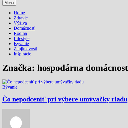
Menu
Home
Zdravie
Výživa
Domácnosť
Rodina
Lifestyle
Bývanie
Zaujímavosti
Inšpirácie
Značka:
hospodárna domácnos
Bývanie
Čo nepodceniť pri výbere umývačky riadu