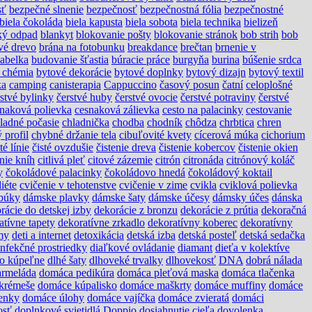
sť
bezpečné slnenie
bezpečnosť
bezpečnostná fólia
bezpečnostné
biela čokoláda
biela kapusta
biela sobota
biela technika
bielizeň
ký odpad
blankyt
blokovanie pošty
blokovanie stránok
bob strih
bob
vé drevo
brána na fotobunku
breakdance
brečtan
brnenie v
abelka
budovanie šťastia
búracie práce
burgyňa
burina
búšenie srdca
 chémia
bytové dekorácie
bytové doplnky
bytový dizajn
bytový textil
ka
camping
canisterapia
Cappuccino
časový posun
čatní
celoplošné
rstvé bylinky
čerstvé huby
čerstvé ovocie
čerstvé potraviny
čerstvé
naková polievka
cesnaková zálievka
cesto na palacinky
cestovanie
ladné počasie
chladnička
chodba
chodník
chôdza
chrbtica
chren
 profil
chybné držanie tela
cibuľovité kvety
cícerová múka
cichorium
té línie
čisté ovzdušie
čistenie dreva
čistenie kobercov
čistenie okien
anie kníh
citlivá pleť
citové zázemie
citrón
citronáda
citrónový koláč
y
čokoládové palacinky
čokoládovo hnedá
čokoládový koktail
diéte
cvičenie v tehotenstve
cvičenie v zime
cvikla
cviklová polievka
búky
dámske plavky
dámske šaty
dámske účesy
dámsky účes
dánska
rácie do detskej izby
dekorácie z bronzu
dekorácie z prútia
dekoračná
atívne tapety
dekoratívne zrkadlo
dekoratívny koberec
dekoratívny
my
deti a internet
detoxikácia
detská izba
detská posteľ
detská sedačka
infekčné prostriedky
diaľkové ovládanie
diamant
dieťa v kolektíve
do kúpeľne
dlhé šaty
dlhoveké trvalky
dlhovekosť
DNA
dobrá nálada
rmeláda
domáca pedikúra
domáca pleťová maska
domáca tlačenka
krémeše
domáce kúpalisko
domáce maškrty
domáce muffiny
domáce
enky
domáce úlohy
domáce vajíčka
domáce zvieratá
domáci
osť
doplnkové svietidlá
Doppio
dosiahnutie cieľa
dovolenka