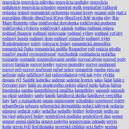
renovácia
renovácia nábytku
renovácia podlahy
renovácia
radiátorov
renovácia schodov
repelent
repík
respiračné ťažkosti
retiazka
retinol
reumatické ochorenia
rezané kvety
rezané ruže
riad z
porcelánu
ríbezle
ríbezľová šťava
ríbezľové želé
ricotta
ríny
Rio
Mare
Ristretto
róba
rodičovská dovolenka
rodičovská podpora
rodičovská výchova
rodičovský zámok
rodina
rodinná oslava
rodinné financie
rodinné stolovanie
rodinné výlety
rodinné vzťahy
rodinný bazén
rodinný dom
rodinný rozpočet
rodinný výlet
Rododendrony
rolety
rolovacie brány
romantická atmosféra
romantická čipka
romantická spálňa
Roquefort
rošt
rotácia plodín
rotačný model
rovnoprávnosť
rozchodník
rozkladacia sedačka
rozmarín
rozmatín
rozmnožovanie rastlín
rozvod plynu
rozvod vody
rozvoj fantázie
rozvoj logiky
rozvoj motoriky
rozvoj osobnosti
rozvoj reči
rozvoj zručnosti
ručné práce
rumanček
rumba
rúra na
pečenie
ruža
ružičkový kel
ružovofialová
rybí tuk
ryby
rýchla
desiata
rýľ
Saddle kabelka
sadenie
sadenie kvetov
sako
šalát
šalát z
červenej repy
šalát zo stopkového zeleru
sálavé teplo
šalvia
šalvia
hispánska
samba
šampiňónová omáčka
šampiňóny
saponát
saponát
na okná
sardinky
satén
šatník
šatníková skriňa
šatníkové vrecúška
šaty
šaty s rozparkom
sauna
saunovanie
schodisko
screenové rolety
sebareflexia
seborea
seboroická dermatitída
sedací nábytok
sedacia
súprava
sedacie vaky
sedačka
sedadlo
šediny
šedivenie
sedlo na
bicykel
sekciové brány
sendvičová podlaha
sendvičové dno
senior
seniori
senná nádcha
senzor pohybu
separovanie odpadu
servis
kotla
servis lyží
šesťdesiatka
severská chôdza
sexi farby
sezóna