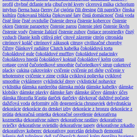
profil
chybné držanie tela
cibuľovité kvety
cícerová múka
cichorium
intybus
čierna baza
čierny čaj
cigória
čili dresing
čili papričky
čínska
kultúra
čipkovaná blúzka
čipkované šaty
čistá domácnosť
čistá voda
čisté línie
čisté ovzdušie
čistenie dreva
čistenie kobercov
čistenie
okien
čistenie parapetov
čistenie parou
čistenie pleti
čistenie škvŕn
čistenie vody
čistenie žalúzií
čistenie zubov
čistiace prostriedky
čistý
vzduch
čítanie kníh
citlivá pleť
citové zázemie
citrón
citronáda
citrónový koláč
citrónový zákusok
citrusy
civilizačné choroby
čižmy
článkový radiátor
Clutch kabelka
čokoládová torta
čokoládové gule
čokoládové muffiny
čokoládové palacinky
čokoládovo hnedá
čokoládový koktail
čokoládový krém
corian
cottage
covid
čučoriedkové smoothie
čučoriedkový sirup
cuketové
placky
cukina
cukrovinky
cvičenie
cvičenie pri diéte
cvičenie v
tehotenstve
cvičenie v zime
cvikla
cviklová polievka
cviklové
smoothie
cyklámeny
cyklistické dresy
cyklistické nohavice
cyklistika
dámska garderóba
dámska móda
dámske kabelky
dámske
klobúky
dámske plavky
dámske šaty
dámske účesy
dámsky účes
dánska filozofia šťastia
darček
darčeky
dávkovač
daždivé počasie
dažďová voda
deformity nôh
degenerácia chrupaviek
dehydratácia
dekorácie
dekorácie do detskej izby
dekorácie z bronzu
dekorácie z
prútia
dekoračná omietka
dekoračné osvetlenie
dekoratívna
kozmetika
dekoratívne nátery
dekoratívne rastliny
dekoratívne
sviečky
dekoratívne svietidlo
dekoratívne tapety
dekoratívne zrkadlo
dekoratívny koberec
dekoratívny porcelán
delobuch
demontáž
lešenia
deň tulipánov
deň zaľúbených
denný krém
dentálna hygiena