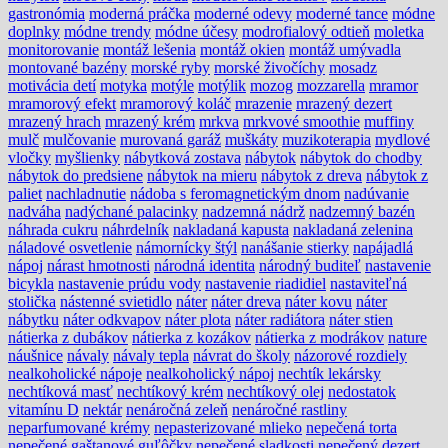
gastronómia
moderná práčka
moderné odevy
moderné tance
módne
doplnky
módne trendy
módne účesy
modrofialový odtieň
moletka
monitorovanie
montáž lešenia
montáž okien
montáž umývadla
montované bazény
morské ryby
morské živočíchy
mosadz
motivácia detí
motyka
motýle
motýlik
mozog
mozzarella
mramor
mramorový efekt
mramorový koláč
mrazenie
mrazený dezert
mrazený hrach
mrazený krém
mrkva
mrkvové smoothie
muffiny
mulč
mulčovanie
murovaná garáž
muškáty
muzikoterapia
mydlové
vločky
myšlienky
nábytková zostava
nábytok
nábytok do chodby
nábytok do predsiene
nábytok na mieru
nábytok z dreva
nábytok z
paliet
nachladnutie
nádoba s feromagnetickým dnom
nadúvanie
nadváha
nadýchané palacinky
nadzemná nádrž
nadzemný bazén
náhrada cukru
náhrdelník
nakladaná kapusta
nakladaná zelenina
náladové osvetlenie
námornícky štýl
nanášanie stierky
napájadlá
nápoj
nárast hmotnosti
národná identita
národný buditeľ
nastavenie
bicykla
nastavenie prúdu vody
nastavenie riadidiel
nastaviteľná
stolička
nástenné svietidlo
náter
náter dreva
náter kovu
náter
nábytku
náter odkvapov
náter plota
náter radiátora
náter stien
nátierka z dubákov
nátierka z kozákov
nátierka z modrákov
nature
náušnice
návaly
návaly tepla
návrat do školy
názorové rozdiely
nealkoholické nápoje
nealkoholický nápoj
nechtík lekársky
nechtíková masť
nechtíkový krém
nechtíkový olej
nedostatok
vitamínu D
nektár
nenáročná zeleň
nenáročné rastliny
neparfumované krémy
nepasterizované mlieko
nepečená torta
nepečené gaštanové guľôčky
nepečené sladkosti
nepečený dezert