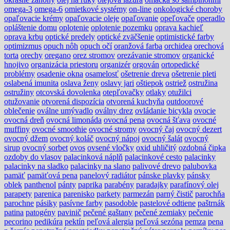
omega-3
omega-6
omietkové systémy
on-line
onkologické choroby
opaľovacie krémy
opaľovacie oleje
opaľovanie
opeľovače
operadlo
opláštenie domu
oplotenie
oplotenie pozemku
oprava kachieľ
oprava krbu
optické predely
optické zväčšenie
optimistické farby
optimizmus
opuch nôh
opuch očí
oranžová farba
orchidea
orechová
torta
orechy
oregano
orez stromov
orezávanie stromov
organické
hnojivo
organizácia priestoru
organizér
orgován
ortopedické
problémy
osadenie okna
osamelosť
ošetrenie dreva
ošetrenie pleti
oslabená imunita
oslava ženy
oslavy jari
oštiepok
ostriež
ostružina
ostružiny
otcovská dovolenka
otepľovačky
otlaky
otužilci
otužovanie
otvorená dispozícia
otvorená kuchyňa
outdoorové
oblečenie
oválne umývadlo
oválny drez
ovládanie bicykla
ovocie
ovocná dreň
ovocná limonáda
ovocná pena
ovocná šťava
ovocné
muffiny
ovocné smoothie
ovocné stromy
ovocný čaj
ovocný dezert
ovocný džem
ovocný koláč
ovocný nápoj
ovocný šalát
ovocný
sirup
ovocný sorbet
ovos
ovsené vločky
oxid uhličitý
ozdobná čipka
ozdoby do vlasov
palacinková náplň
palacinkové cesto
palacinky
palacinky na sladko
palacinky na slano
palivové drevo
palubovka
pamäť
pamäťová pena
panelový radiátor
pánske plavky
pánsky
oblek
panthenol
pánty
paprika
parabény
paradajky
parafínový olej
parapety
parenica
parenisko
parkety
parmezán
parný čistič
parochňa
parochne
pásiky
pasívne farby
pasodoble
pastelové odtiene
paštrnák
patina
patogény
pavinič
pečené gaštany
pečené zemiaky
pečenie
pecorino
pedikúra
pektín
peľová alergia
peľová sezóna
pemza
pena