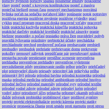
poruchy hybnosti
poruchy spánku
posilnenie imunity
poškodené
vlasy
posteľ
posteľ s kovovou konštrukciou
posteľ z masívu
posteľná bielizeň
posun času
posuvný mechanizmus
posvätná
bylinka
poťah na sedačku
poťahové látky
potápanie
potok
potraviny
pozitívna energia
pozitívne myslenie
pozitívne výsledky
prací
cyklus
prací program
pracovná doska
pracovné vzťahy
pracovný
kútik
praktická kuchyňa
praktická kúpeľňa
praktická pohovka
praktické darčeky
praktické kvetibáče
praktické zásuvky
pranie
bielizne
pranostiky o počasí
prasiatko
práva žien
pravidelný pohyb
pravidlá lyžovania
prázdniny
prebiotické účinky
prechádzka
prechladnutie
prechod
predpoveď počasia
predsavzatie
predsieň
predsudky
predsudok
prehriatie
prehrievanie domu
prekrvenie
pokožky
prenosný nábytok
prepúšťanie pár
prerušovaný spánok
prestavba povale
prestieranie
prestížne ocenenie
preventívna
prehliadka
preventívne prehliadky
preventívne vyšetrenie
prevzdušnenie pôdy
prezimovanie rastlín
príbor
priečky
priehľadný
plot
priemyselný dizajn
priesady
priesvitný lak
prikrývka
prilba
prímorský štýl
príroda
prírodná bavlna
prírodná kozmetika
prírodná
maska
prírodná medicína
prírodné antibiotikum
prírodné hnojivo
prírodné liečivo
prírodné materiály
prírodné syry
prírodné textílie
prírodné vodné zdroje
prírodné zdroje
prírodný krém
prírodný
vodný zdroj
prirodzený účes
prístavba
prítomný okamih
prívalové
dažde
prívesok
probiotiká
problémové vlasy
profilové systémy
projekt
projekt elektroinštalácie
projekt kúrenia
projekt statiky
promócie
propagácia čítania
proti smädu
proti starnutiu
proti stresu