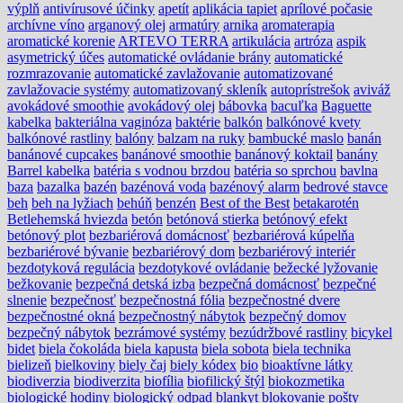
výplň
antivírusové účinky
apetít
aplikácia tapiet
aprílové počasie
archívne víno
arganový olej
armatúry
arnika
aromaterapia
aromatické korenie
ARTEVO TERRA
artikulácia
artróza
aspik
asymetrický účes
automatické ovládanie brány
automatické
rozmrazovanie
automatické zavlažovanie
automatizované
zavlažovacie systémy
automatizovaný skleník
autoprístrešok
aviváž
avokádové smoothie
avokádový olej
bábovka
bacuľka
Baguette
kabelka
bakteriálna vaginóza
baktérie
balkón
balkónové kvety
balkónové rastliny
balóny
balzam na ruky
bambucké maslo
banán
banánové cupcakes
banánové smoothie
banánový koktail
banány
Barrel kabelka
batéria s vodnou brzdou
batéria so sprchou
bavlna
baza
bazalka
bazén
bazénová voda
bazénový alarm
bedrové stavce
beh
beh na lyžiach
behúň
benzén
Best of the Best
betakarotén
Betlehemská hviezda
betón
betónová stierka
betónový efekt
betónový plot
bezbariérová domácnosť
bezbariérová kúpelňa
bezbariérové bývanie
bezbariérový dom
bezbariérový interiér
bezdotyková regulácia
bezdotykové ovládanie
bežecké lyžovanie
bežkovanie
bezpečná detská izba
bezpečná domácnosť
bezpečné
slnenie
bezpečnosť
bezpečnostná fólia
bezpečnostné dvere
bezpečnostné okná
bezpečnostný nábytok
bezpečný domov
bezpečný nábytok
bezrámové systémy
bezúdržbové rastliny
bicykel
bidet
biela čokoláda
biela kapusta
biela sobota
biela technika
bielizeň
bielkoviny
biely čaj
biely kódex
bio
bioaktívne látky
biodiverzia
biodiverzita
biofília
biofilický štýl
biokozmetika
biologické hodiny
biologický odpad
blankyt
blokovanie pošty