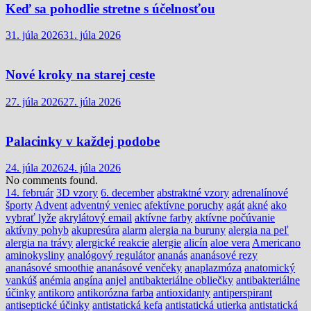
Keď sa pohodlie stretne s účelnosťou
31. júla 2026
31. júla 2026
Nové kroky na starej ceste
27. júla 2026
27. júla 2026
Palacinky v každej podobe
24. júla 2026
24. júla 2026
No comments found.
14. február
3D vzory
6. december
abstraktné vzory
adrenalínové
športy
Advent
adventný veniec
afektívne poruchy
agát
akné
ako
vybrať lyže
akrylátový email
aktívne farby
aktívne počúvanie
aktívny pohyb
akupresúra
alarm
alergia na buruny
alergia na peľ
alergia na trávy
alergické reakcie
alergie
alicín
aloe vera
Americano
aminokysliny
analógový regulátor
ananás
ananásové rezy
ananásové smoothie
ananásové venčeky
anaplazmóza
anatomický
vankúš
anémia
angína
anjel
antibakteriálne obliečky
antibakteriálne
účinky
antikoro
antikorózna farba
antioxidanty
antiperspirant
antiseptické účinky
antistatická kefa
antistatická utierka
antistatická