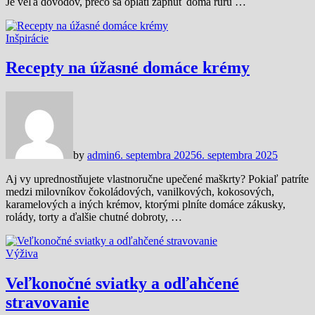
Je veľa dôvodov, prečo sa oplatí zapnúť doma rúru …
Inšpirácie
Recepty na úžasné domáce krémy
by
admin
6. septembra 2025
6. septembra 2025
Aj vy uprednostňujete vlastnoručne upečené maškrty? Pokiaľ patríte
medzi milovníkov čokoládových, vanilkových, kokosových,
karamelových a iných krémov, ktorými plníte domáce zákusky,
rolády, torty a ďalšie chutné dobroty, …
Výživa
Veľkonočné sviatky a odľahčené
stravovanie