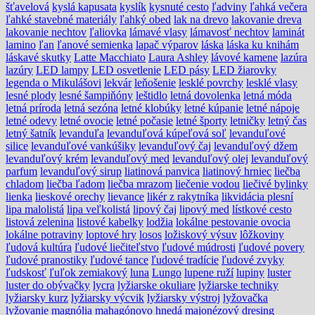
šťavelová
kyslá kapusata
kyslík
kysnuté cesto
ľadviny
ľahká večera
ľahké stavebné materiály
ľahký obed
lak na drevo
lakovanie dreva
lakovanie nechtov
ľaliovka
lámavé vlasy
lámavosť nechtov
laminát
lamino
ľan
ľanové semienka
lapač výparov
láska
láska ku knihám
láskavé skutky
Latte Macchiato
Laura Ashley
lávové kamene
lazúra
lazúry
LED lampy
LED osvetlenie
LED pásy
LED žiarovky
legenda o Mikulášovi
lekvár
leňošenie
lesklé povrchy
lesklé vlasy
lesné plody
lesné šampiňóny
leštidlo
letná dovolenka
letná móda
letná príroda
letná sezóna
letné klobúky
letné kúpanie
letné nápoje
letné odevy
letné ovocie
letné počasie
letné športy
letničky
letný čas
letný šatník
levanduľa
levanduľová kúpeľová soľ
levanduľové
silice
levanduľové vankúšiky
levanduľový čaj
levanduľový džem
levanduľový krém
levanduľový med
levanduľový olej
levanduľový
parfum
levanduľový sirup
liatinová panvica
liatinový hrniec
liečba
chladom
liečba ľadom
liečba mrazom
liečenie vodou
liečivé bylinky
lienka
lieskové orechy
lievance
likér z rakytníka
likvidácia plesní
lipa malolistá
lipa veľkolistá
lipový čaj
lipový med
lístkové cesto
listová zelenina
listové kabelky
lodžia
lokálne pestovanie ovocia
lokálne potraviny
loptové hry
losos
ložiskový výsuv
lôžkoviny
ľudová kultúra
ľudové liečiteľstvo
ľudové múdrosti
ľudové povery
ľudové pranostiky
ľudové tance
ľudové tradície
ľudové zvyky
ľudskosť
ľuľok zemiakový
luna
Lungo
lupene ruží
lupiny
luster
luster do obývačky
lycra
lyžiarske okuliare
lyžiarske techniky
lyžiarsky kurz
lyžiarsky výcvik
lyžiarsky výstroj
lyžovačka
lyžovanie
magnólia
mahagónovo hnedá
majonézový dresing