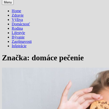
Menu
Home
Zdravie
Výživa
Domácnosť
Rodina
Lifestyle
Bývanie
Zaujímavosti
Inšpirácie
Značka:
domáce pečenie