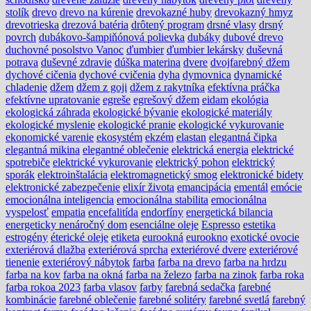
stolík
drevo
drevo na kúrenie
drevokazné huby
drevokazný hmyz
drevotrieska
drezová batéria
drôtený program
drsné vlasy
drsný
povrch
dubákovo-šampiňónová polievka
dubáky
dubové drevo
duchovné posolstvo Vanoc
ďumbier
ďumbier lekársky
duševná
potrava
duševné zdravie
dúška materina
dvere
dvojfarebný džem
dychové cičenia
dychové cvičenia
dyha
dymovnica
dynamické
chladenie
džem
džem z goji
džem z rakytníka
efektívna práčka
efektívne upratovanie
egreše
egrešový džem
eidam
ekológia
ekologická záhrada
ekologické bývanie
ekologické materiály
ekologické myslenie
ekologické pranie
ekologické vykurovanie
ekonomické varenie
ekosystém
ekzém
elastan
elegantná čipka
elegantná mikina
elegantné oblečenie
elektrická energia
elektrické
spotrebiče
elektrické vykurovanie
elektrický pohon
elektrický
sporák
elektroinštalácia
elektromagnetický smog
elektronické bidety
elektronické zabezpečenie
elixír života
emancipácia
ementál
emócie
emocionálna inteligencia
emocionálna stabilita
emocionálna
vyspelosť
empatia
encefalitída
endorfíny
energetická bilancia
energeticky nenáročný dom
esenciálne oleje
Espresso
estetika
estrogény
éterické oleje
etiketa
eurookná
eurookno
exotické ovocie
exteriérová dlažba
exteriérová sprcha
exteriérové dvere
exteriérové
tienenie
exteriérový nábytok
farba
farba na drevo
farba na hrdzu
farba na kov
farba na okná
farba na železo
farba na zinok
farba roka
farba rokoa 2023
farba vlasov
farby
farebná sedačka
farebné
kombinácie
farebné oblečenie
farebné solitéry
farebné svetlá
farebný