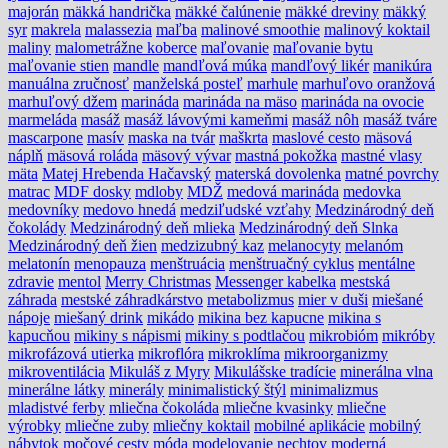
majorán
mäkká handrička
mäkké čalúnenie
mäkké dreviny
mäkký
syr
makrela
malassezia
maľba
malinové smoothie
malinový koktail
maliny
malometrážne koberce
maľovanie
maľovanie bytu
maľovanie stien
mandle
mandľová múka
mandľový likér
manikúra
manuálna zručnosť
manželská posteľ
marhule
marhuľovo oranžová
marhuľový džem
marináda
marináda na mäso
marináda na ovocie
marmeláda
masáž
masáž lávovými kameňmi
masáž nôh
masáž tváre
mascarpone
masív
maska na tvár
maškrta
maslové cesto
mäsová
náplň
mäsová roláda
mäsový vývar
mastná pokožka
mastné vlasy
mäta
Matej Hrebenda Hačavský
materská dovolenka
matné povrchy
matrac
MDF dosky
mdloby
MDŽ
medová marináda
medovka
medovníky
medovo hnedá
medziľudské vzťahy
Medzinárodný deň
čokolády
Medzinárodný deň mlieka
Medzinárodný deň Slnka
Medzinárodný deň žien
medzizubný kaz
melanocyty
melanóm
melatonín
menopauza
menštruácia
menštruačný cyklus
mentálne
zdravie
mentol
Merry Christmas
Messenger kabelka
mestská
záhrada
mestské záhradkárstvo
metabolizmus
mier v duši
miešané
nápoje
miešaný drink
mikádo
mikina bez kapucne
mikina s
kapucňou
mikiny s nápismi
mikiny s podtlačou
mikrobióm
mikróby
mikrofázová utierka
mikroflóra
mikroklíma
mikroorganizmy
mikroventilácia
Mikuláš z Myry
Mikulášske tradície
minerálna vlna
minerálne látky
minerály
minimalistický štýl
minimalizmus
mladistvé ferby
mliečna čokoláda
mliečne kvasinky
mliečne
výrobky
mliečne zuby
mliečny koktail
mobilné aplikácie
mobilný
nábytok
močové cesty
móda
modelovanie nechtov
moderná