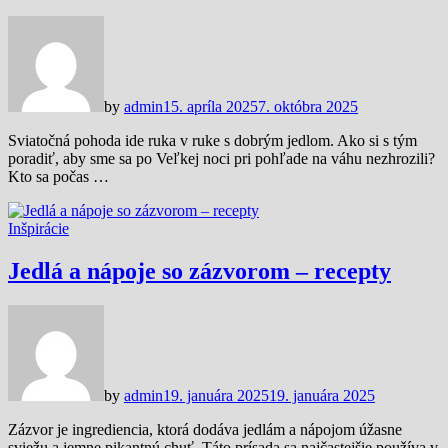
by
admin
15. apríla 2025
7. októbra 2025
Sviatočná pohoda ide ruka v ruke s dobrým jedlom. Ako si s tým
poradiť, aby sme sa po Veľkej noci pri pohľade na váhu nezhrozili?
Kto sa počas …
Inšpirácie
Jedlá a nápoje so zázvorom – recepty
by
admin
19. januára 2025
19. januára 2025
Zázvor je ingrediencia, ktorá dodáva jedlám a nápojom úžasne
sviežu a jemne pikantnú chuť. Táto prísada sa najčastejšie používa v