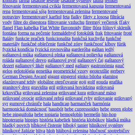
kontrast
farma
fasádne lešenie
fasádne systémy
fauna
fenikel
fénovanie
fermentovaná cvikla
fermentovaná kapusta
fermentovaná
repa
fermentovaná sója
fermentovaná zelenina
fermentované
potraviny
fermentovaný karfiol
feta
fialky
filety z lososa
filtrácia
vody
filtre do digestora
filtrovanie vzduchu
firemný večierok
fľaky
flanel
Flap kabelka
Flat White
flavonoidy
flitre
flóra
fóliový skleník
fontána
forma na pečenie
formaldehyd
fotokútik
frak
fritovanie
froté
ftaláty
funkcie pračiek
funkcionalita
funkčná kuchyňa
funkčné
materiály
funkčné oblečenie
funkčné zóny
funkčnosť kĺbov
fúrik
fyzická kondícia
fyzická rovnováha
garderóba
gaštan jedlý
gaštanová múka
gaštanová plnka
gaštanová polievka
gaštanová
roláda
gaštanové drevo
gaštanové pyré
gaštanový čaj
gaštanový
dezert
gaštanový likér
gaštanový med
gaštany
gastronómia
gauč
gelos
gelotológia
genetika
geometrické vzory
geotextílie
gerbery
German Design Award
gigant
gingerol
ginko biloba
glaming
glazúrované tehly
globálne otepľovanie
goji
golf
gouda
grafika
granitový drez
gravidita
gril
grilovaná hovädzina
grilovaná
krkovička
grilovaná zelenina
grilované kura
grilované mäso
grilované ovocie
grilované rebrá
grilované ryby
grilovanie
grilovaný
syr
gumové chrániče
hala
handicap
harmanček
harmónia
harmonická domácnosť
hausbót
hebe cupressoides
hebe green globe
hebe pinguifolia
hebe topiaria
hemoglobín
hermelín
hip-hop
hipoterapia
hippies
história kabeliek
história klobúkov
hladká múka
hladký povrch
hĺbkové čistenie
hlboký tanier
hliníkové systémy
hliníkové žalúzie
hliva
hloh
hlúbová zelenina
hlučnosť spotrebičov