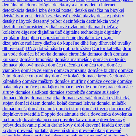
dentálna niť
dermatológia
detektory a alarmy
deti a internet
detoxikácia
detská izba
detská posteľ
detská sedačka na bicykel
detská tvorivosť
detská zvedavosť
detské plavky
detské poistky
detský nábytok
dezertný príbor
dezinfekcia
dezinfekcia vody
dezinfekčné prostriedky
diaľkové ovládanie
diamant
dieťa v
kolektíve
digestor
digitálna tlač
digitálne technológie
digitálny
regulátor
disciplína
dispozičné riešenie
divoké ruže
dizajn
dizajnérske radiátory
dlažba do kúpeľne
dlhé šaty
dlhoveké trvalky
dlhovekosť
DNA
dobrá nálada
dobrodružstvo
Doctor kabelka
dom
na vode
domáca bábovka
domáca citronáda
domáca dreň
domáca
knižnica
domáca limonáda
domáca marmeláda
domáca pedikúra
domáca pleťová maska
domáca tlačenka
domáca torta
domáca
vianočka
domáca zelenina
domáca zmrzlina
domáce buchty
domáce
čatní
domáce cukrovinky
domáce koláče
domáce krémeše
domáce
kúpalisko
domáce maškrty
domáce muffiny
domáce ovocie
domáce
palacinky
domáce paradajky
domáce pečenie
domáce práce
domáce
sirupy
domáce sladkosti
domáce spotrebiče
domáce sušienky
domáce úlohy
domáce vajíčka
domáce zvieratá
domáci cyklistický
stojan
domáci džem
domáci koláč
domáci lekvár
domáci miláčik
domáci mušt
domáci nanuk
domáci sirup
domáci trezor
domácnosť
doplnkové svietidlá
Doppio
dosiahnutie cieľa
dovolenka
dovolenka
na horách
dovolenka pri mori
dovolenka v prírode
dovolenkový
pobyt
dozrievanie plodín
drahé kovy
drdol
drevená fasáda
drevená
krytina
drevená podlaha
drevená skriňa
drevené okná
drevené
schodisko
drevené žalúzie
drevený nábytok
drevený plot
drevený