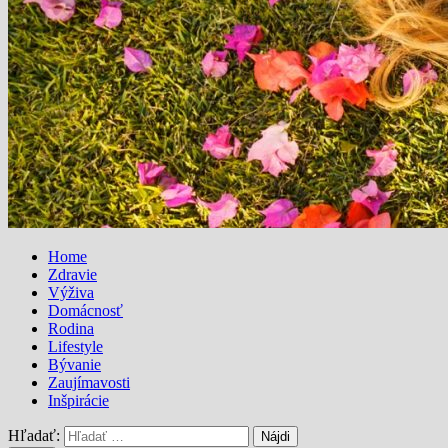
Home
Zdravie
Výživa
Domácnosť
Rodina
Lifestyle
Bývanie
Zaujímavosti
Inšpirácie
Hľadať: