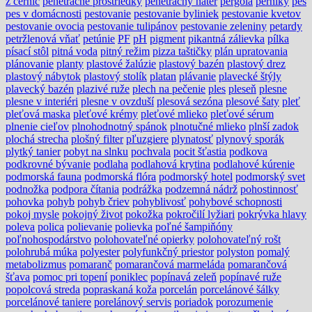
z černíc
penetračné prostriedky
penetračný náter
pergola
perníky
pes
pes v domácnosti
pestovanie
pestovanie byliniek
pestovanie kvetov
pestovanie ovocia
pestovanie tulipánov
pestovanie zeleniny
petardy
petržlenová vňať
petúnie
PF
pH
pigment
pikantná zálievka
pílka
písací stôl
pitná voda
pitný režim
pizza taštičky
plán upratovania
plánovanie
planty
plastové žalúzie
plastový bazén
plastový drez
plastový nábytok
plastový stolík
platan
plávanie
plavecké štýly
plavecký bazén
plazivé ruže
plech na pečenie
ples
pleseň
plesne
plesne v interiéri
plesne v ovzduší
plesová sezóna
plesové šaty
pleť
pleťová maska
pleťové krémy
pleťové mlieko
pleťové sérum
plnenie cieľov
plnohodnotný spánok
plnotučné mlieko
plnší zadok
plochá strecha
plošný filter
pľuzgiere
plynatosť
plynový sporák
plytký tanier
pobyt na slnku
pochvala
pocit šťastia
podkova
podkrovné bývanie
podlaha
podlahová krytina
podlahové kúrenie
podmorská fauna
podmorská flóra
podmorský hotel
podmorský svet
podnožka
podpora čítania
podrážka
podzemná nádrž
pohostinnosť
pohovka
pohyb
pohyb čriev
pohyblivosť
pohybové schopnosti
pokoj mysle
pokojný život
pokožka
pokročilí lyžiari
pokrývka hlavy
poleva
polica
polievanie
polievka
poľné šampiňóny
poľnohospodárstvo
polohovateľné opierky
polohovateľný rošt
polohrubá múka
polyester
polyfunkčný priestor
polyston
pomalý
metabolizmus
pomaranč
pomarančová marmeláda
pomarančová
šťava
pomoc pri topení
poniklec
popínavá zeleň
popínavé ruže
popolcová streda
popraskaná koža
porcelán
porcelánové šálky
porcelánové taniere
porelánový servis
poriadok
porozumenie