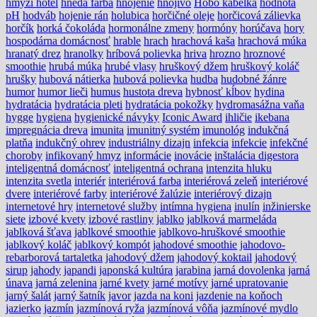
hmyzí hotel
hnedá farba
hnojenie
hnojivo
Hobo kabelka
hodnota
pH
hodváb
hojenie rán
holubica
horčičné oleje
horčicová zálievka
horčík
horká čokoláda
hormonálne zmeny
hormóny
horúčava
hory
hospodárna domácnosť
hrable
hrach
hrachová kaša
hrachová múka
hranatý drez
hranolky
hríbová polievka
hriva
hrozno
hroznové
smoothie
hrubá múka
hrubé vlasy
hruškový džem
hruškový koláč
hrušky
hubová nátierka
hubová polievka
hudba
hudobné žánre
humor
humor lieči
humus
hustota dreva
hybnosť kĺbov
hydina
hydratácia
hydratácia pleti
hydratácia pokožky
hydromasážna vaňa
hygge
hygiena
hygienické návyky
Iconic Award
ihličie
ikebana
impregnácia dreva
imunita
imunitný systém
imunológ
indukčná
platňa
indukčný ohrev
industriálny dizajn
infekcia
infekcie
infekčné
choroby
infikovaný hmyz
informácie
inovácie
inštalácia digestora
inteligentná domácnosť
inteligentná ochrana
intenzita hluku
intenzita svetla
interiér
interiérová farba
interiérová zeleň
interiérové
dvere
interiérové farby
interiérové žalúzie
interiérový dizajn
internetové hry
internetové služby
intímna hygiena
inulín
inžinierske
siete
izbové kvety
izbové rastliny
jablko
jablková marmeláda
jablková šťava
jablkové smoothie
jablkovo-hruškové smoothie
jablkový koláč
jablkový kompót
jahodové smoothie
jahodovo-
rebarborová tartaletka
jahodový džem
jahodový koktail
jahodový
sirup
jahody
japandi
japonská kultúra
jarabina
jarná dovolenka
jarná
únava
jarná zelenina
jarné kvety
jarné motívy
jarné upratovanie
jarný šalát
jarný šatník
javor
jazda na koni
jazdenie na koňoch
jazierko
jazmín
jazmínová ryža
jazmínová vôňa
jazmínové mydlo