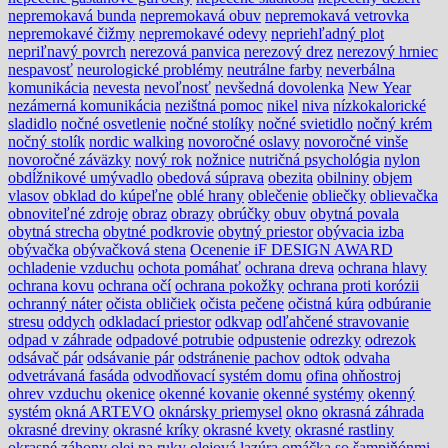
nepremokavá bunda
nepremokavá obuv
nepremokavá vetrovka
nepremokavé čižmy
nepremokavé odevy
nepriehľadný plot
nepriľnavý povrch
nerezová panvica
nerezový drez
nerezový hrniec
nespavosť
neurologické problémy
neutrálne farby
neverbálna
komunikácia
nevesta
nevoľnosť
nevšedná dovolenka
New Year
nezámerná komunikácia
nezištná pomoc
nikel
niva
nízkokalorické
sladidlo
nočné osvetlenie
nočné stolíky
nočné svietidlo
nočný krém
nočný stolík
nordic walking
novoročné oslavy
novoročné vinše
novoročné záväzky
nový rok
nožnice
nutričná psychológia
nylon
obdĺžnikové umývadlo
obedová súprava
obezita
obilniny
objem
vlasov
obklad do kúpeľne
oblé hrany
oblečenie
obliečky
oblievačka
obnoviteľné zdroje
obraz
obrazy
obrúčky
obuv
obytná povala
obytná strecha
obytné podkrovie
obytný priestor
obývacia izba
obývačka
obývačková stena
Ocenenie iF DESIGN AWARD
ochladenie vzduchu
ochota pomáhať
ochrana dreva
ochrana hlavy
ochrana kovu
ochrana očí
ochrana pokožky
ochrana proti korózii
ochranný náter
očista obličiek
očista pečene
očistná kúra
odbúranie
stresu
oddych
odkladací priestor
odkvap
odľahčené stravovanie
odpad v záhrade
odpadové potrubie
odpustenie
odrezky
odrezok
odsávač pár
odsávanie pár
odstránenie pachov
odtok
odvaha
odvetrávaná fasáda
odvodňovací systém domu
ofina
ohňostroj
ohrev vzduchu
okenice
okenné kovanie
okenné systémy
okenný
systém
okná ARTEVO
oknársky priemysel
okno
okrasná záhrada
okrasné dreviny
okrasné kríky
okrasné kvety
okrasné rastliny
okrasné záhony
olej na ruky
olejová lazúra
omáčka so šampiňónmi