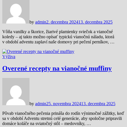
by
admin
2. decembra 2024
13. decembra 2025
Vôňa vanilky a škorice, žiarivé plamienky sviečok a vianočné
koledy – aj takto možno opísať typickú vianočnú náladu, ktorá
v období adventu zaplaví naše domovy pri pečení perníkov, …
Výživa
Overené recepty na vianočné muffiny
by
admin
25. novembra 2024
13. decembra 2025
Pôvab vianočného pečenia prináša do rodín výnimočné zážitky, keď
sa v období Adventu stretnú celé generácie, aby spoločne pripravili
domáce koláče na sviatočný stôl – medovníky, …