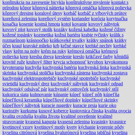
konštrukcia na zavesenie bicykla
konštruktívne myslenie
kontakt s
prírodou
kôpor
kôprová nátierka
kôprová omáčka
kôprová polievka
kôprový dresing
koralové útesy
korbáč
korbáč z vŕbových prútov
koreňová zelenina
koreňový systém
koriander
korózia
korytnačka
kosačka
kosenie
kostná hmota
kotol
kovanie
kovový nábytok
kovový plot
kovový stolík
kozáky
kožená kabelka
kožené čižmy
kožené topánky
kozmetika
kožná bariéra
krabie tyčinky
králik s
rozmarínom
krásnoočko
krátkoveké trvalky
krátky spánok
krátky
účes
kraul
kravské mlieko
krb
krčné stavce
krehké nechty
krehké
vlasy
krém na nohy
krém na ruky
krémová omáčka
krémová
polievka
krep
kresba dreva
kreslenie
kreslo
krikľavé farby
kŕmidlá
krovité ruže
kruhový filter
krycia schopnosť
kryobox
kryokomora
kryoterapia
kuchyňa
kuchynská batéria
kuchynská linka
kuchynská
skrinka
kuchynská stolička
kuchynská zástena
kuchynská zostava
kuchynské elektrospotrebiče
kuchynské spotrebiče
kuchynské
svietidlá
kuchynský drez
kuchynský nábytok
kuchynský odpad
kuchynský odsávač pár
kuchynský ostrovček
kuchynský stôl
kukurica siata
kulmovanie
kúpanie
kúpeľ
kúpeľ nôh
kúpeľňa
kúpeľňová keramika
kúpeľňové doplnky
kúpeľňové skrinky
kúpeľňový nábytok
kuracie nugetky
kuracie prsia
kurie oko
kuriozity
kurkuma
kusové koberce
kustovnica čínska
kvalita ovocia
kvalita ovzdušia
kvalita života
kvalitné osvetlenie
kvalitné
stravovanie
kvasená kapusta
kvasená zelenina
kvasinky
kvasnice
kvetinové vzory
kvetinový motív
kvety
kýchanie
kyprenie pôdy
kyselina citrónová
kyselina hyalurónová
kyselina jablčná
kyselina