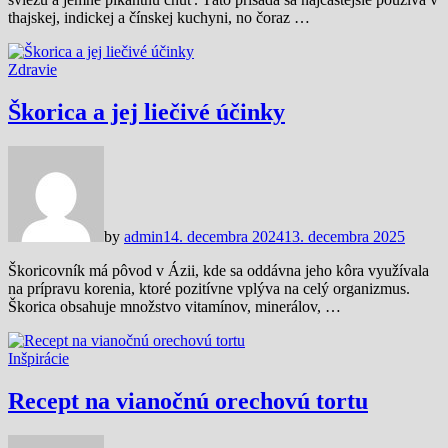
thajskej, indickej a čínskej kuchyni, no čoraz …
Zdravie
Škorica a jej liečivé účinky
by
admin
14. decembra 2024
13. decembra 2025
Škoricovník má pôvod v Ázii, kde sa oddávna jeho kôra využívala
na prípravu korenia, ktoré pozitívne vplýva na celý organizmus.
Škorica obsahuje množstvo vitamínov, minerálov, …
Inšpirácie
Recept na vianočnú orechovú tortu