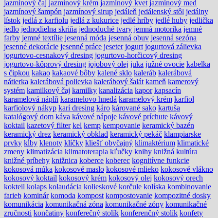
jazmínový čaj
jazmínový krém
jazmínový kvet
jazmínový med
jazmínový šampón
jazmínový sirup
jedáleň
jedálenský stôl
jedálny
lístok
jedlá z karfiolu
jedlá z kukurice
jedlé hríby
jedlé huby
jedlička
jedlo
jednodielna skriňa
jednoduché tvary
jemná motorika
jemné
farby
jemné textílie
jesenná móda
jesenná obuv
jesenná sezóna
jesenné dekorácie
jesenné práce
jeseter
jogurt
jogurtová zálievka
jogurtovo-cesnakový dresing
jogurtovo-horčicový dresing
jogurtovo-kôprový dresing
jojobový olej
juka
južné ovocie
kabelka
s čipkou
kakao
kakaové bôby
kalené sklo
kaleráb
kalerábová
nátierka
kalerábová polievka
kalerábový šalát
kameň
kamerový
systém
kamilkový čaj
kamilky
kanalizácia
kapor
kapsacín
karamelová náplň
karamelovo hnedá
karamelový krém
karfiol
karfiolový nákyp
karí dresing
káro
kárované sako
kartuša
katalógový dom
káva
kávové nápoje
kávové príchute
kávový
koktail
kazetový filter
kel
kemp
kempovanie
keramický bazén
keramický drez
keramický obklad
keramický pekáč
klampiarske
prvky
kĺby
klenoty
klíčky
kliešť obyčajný
klimaktérium
klimatické
zmeny
klimatizácia
klimatoterapia
kľučky
knihy
knižná kultúra
knižné príbehy
knižnica
koberce
koberec
kognitívne funkcie
kokosová múka
kokosové maslo
kokosové mlieko
kokosové vlákno
kokosový koktail
kokosový krém
kokosový olej
kokosový orech
kokteil
kolaps
kolaudácia
kolieskové korčule
kolíska
kombinovanie
farieb
kominár
komoda
kompost
kompostovanie
kompozitné dosky
komunikácia
komunikačná zóna
komunikačné zóny
komunikačné
zručnosti
končatiny
konferečný stolík
konferenčný stolík
konfety