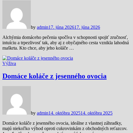
by
admin
17. júna 2026
17. júna 2026
Alchýmia domáceho pečenia spočíva v schopnosti spojiť zručnosť,
intuíciu a trpezlivosť tak, aby aj z obyčajného cesta vznikla lahodná
maškrta. Kto chce, aby jeho koláče …
Výživa
Domáce koláče z jesenného ovocia
by
admin
14. októbra 2025
14. októbra 2025
Domáce koláče z jesenného ovocia, ideálne z vlastnej záhradky,
majú niekoľko výhod oproti cukrovinkám z obchodných reťazcov.