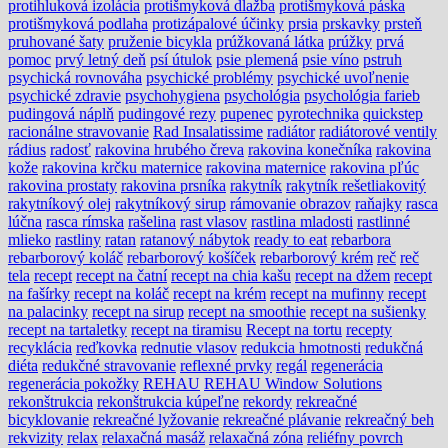
protihluková izolácia
protišmyková dlažba
protišmyková páska
protišmyková podlaha
protizápalové účinky
prsia
prskavky
prsteň
pruhované šaty
pruženie bicykla
prúžkovaná látka
prúžky
prvá
pomoc
prvý letný deň
psí útulok
psie plemená
psie víno
pstruh
psychická rovnováha
psychické problémy
psychické uvoľnenie
psychické zdravie
psychohygiena
psychológia
psychológia farieb
pudingová náplň
pudingové rezy
pupenec
pyrotechnika
quickstep
racionálne stravovanie
Rad Insalatissime
radiátor
radiátorové ventily
rádius
radosť
rakovina hrubého čreva
rakovina konečníka
rakovina
kože
rakovina krčku maternice
rakovina maternice
rakovina pľúc
rakovina prostaty
rakovina prsníka
rakytník
rakytník rešetliakovitý
rakytníkový olej
rakytníkový sirup
rámovanie obrazov
raňajky
rasca
lúčna
rasca rímska
rašelina
rast vlasov
rastlina mladosti
rastlinné
mlieko
rastliny
ratan
ratanový nábytok
ready to eat
rebarbora
rebarborový koláč
rebarborový košíček
rebarborový krém
reč
reč
tela
recept
recept na čatní
recept na chia kašu
recept na džem
recept
na fašírky
recept na koláč
recept na krém
recept na mufinny
recept
na palacinky
recept na sirup
recept na smoothie
recept na sušienky
recept na tartaletky
recept na tiramisu
Recept na tortu
recepty
recyklácia
reďkovka
rednutie vlasov
redukcia hmotnosti
redukčná
diéta
redukčné stravovanie
reflexné prvky
regál
regenerácia
regenerácia pokožky
REHAU
REHAU Window Solutions
rekonštrukcia
rekonštrukcia kúpeľne
rekordy
rekreačné
bicyklovanie
rekreačné lyžovanie
rekreačné plávanie
rekreačný beh
rekvizity
relax
relaxačná masáž
relaxačná zóna
reliéfny povrch