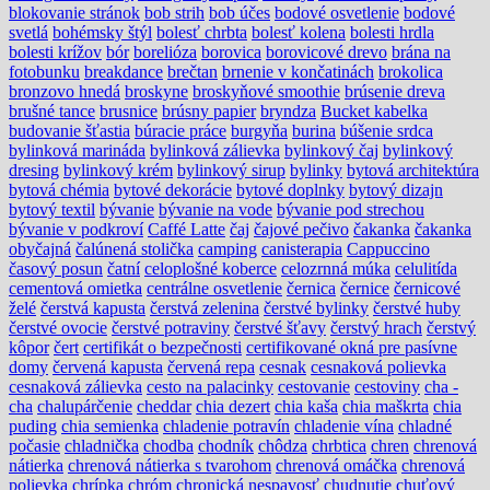
blokovanie stránok
bob strih
bob účes
bodové osvetlenie
bodové
svetlá
bohémsky štýl
bolesť chrbta
bolesť kolena
bolesti hrdla
bolesti krížov
bór
borelióza
borovica
borovicové drevo
brána na
fotobunku
breakdance
brečtan
brnenie v končatinách
brokolica
bronzovo hnedá
broskyne
broskyňové smoothie
brúsenie dreva
brušné tance
brusnice
brúsny papier
bryndza
Bucket kabelka
budovanie šťastia
búracie práce
burgyňa
burina
búšenie srdca
bylinková marináda
bylinková zálievka
bylinkový čaj
bylinkový
dresing
bylinkový krém
bylinkový sirup
bylinky
bytová architektúra
bytová chémia
bytové dekorácie
bytové doplnky
bytový dizajn
bytový textil
bývanie
bývanie na vode
bývanie pod strechou
bývanie v podkroví
Caffé Latte
čaj
čajové pečivo
čakanka
čakanka
obyčajná
čalúnená stolička
camping
canisterapia
Cappuccino
časový posun
čatní
celoplošné koberce
celozrnná múka
celulitída
cementová omietka
centrálne osvetlenie
černica
černice
černicové
želé
čerstvá kapusta
čerstvá zelenina
čerstvé bylinky
čerstvé huby
čerstvé ovocie
čerstvé potraviny
čerstvé šťavy
čerstvý hrach
čerstvý
kôpor
čert
certifikát o bezpečnosti
certifikované okná pre pasívne
domy
červená kapusta
červená repa
cesnak
cesnaková polievka
cesnaková zálievka
cesto na palacinky
cestovanie
cestoviny
cha -
cha
chalupárčenie
cheddar
chia dezert
chia kaša
chia maškrta
chia
puding
chia semienka
chladenie potravín
chladenie vína
chladné
počasie
chladnička
chodba
chodník
chôdza
chrbtica
chren
chrenová
nátierka
chrenová nátierka s tvarohom
chrenová omáčka
chrenová
polievka
chrípka
chróm
chronická nespavosť
chudnutie
chuťový