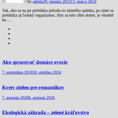
by
admin
29. januára 2021
13. marca 2024
Tak, ako sa na jar prebúdza príroda zo zimného spánku, po zime sa
prebúdza aj ľudský organizmus. Aby sa telo cítilo dobre, je vhodné
ho …
Ako spracovať domáce ovocie
7. septembra 2018
30. októbra 2024
Kvety nielen pre romantikov
7. augusta 2026
8. augusta 2026
Ekologická záhrada – zelené kráľovstvo