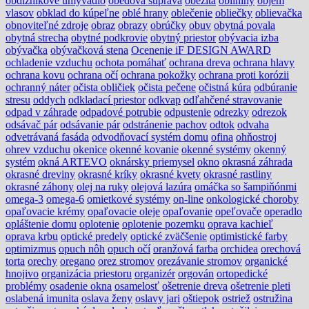
obdĺžnikové umývadlo
obedová súprava
obezita
obilniny
objem
vlasov
obklad do kúpeľne
oblé hrany
oblečenie
obliečky
oblievačka
obnoviteľné zdroje
obraz
obrazy
obrúčky
obuv
obytná povala
obytná strecha
obytné podkrovie
obytný priestor
obývacia izba
obývačka
obývačková stena
Ocenenie iF DESIGN AWARD
ochladenie vzduchu
ochota pomáhať
ochrana dreva
ochrana hlavy
ochrana kovu
ochrana očí
ochrana pokožky
ochrana proti korózii
ochranný náter
očista obličiek
očista pečene
očistná kúra
odbúranie
stresu
oddych
odkladací priestor
odkvap
odľahčené stravovanie
odpad v záhrade
odpadové potrubie
odpustenie
odrezky
odrezok
odsávač pár
odsávanie pár
odstránenie pachov
odtok
odvaha
odvetrávaná fasáda
odvodňovací systém domu
ofina
ohňostroj
ohrev vzduchu
okenice
okenné kovanie
okenné systémy
okenný
systém
okná ARTEVO
oknársky priemysel
okno
okrasná záhrada
okrasné dreviny
okrasné kríky
okrasné kvety
okrasné rastliny
okrasné záhony
olej na ruky
olejová lazúra
omáčka so šampiňónmi
omega-3
omega-6
omietkové systémy
on-line
onkologické choroby
opaľovacie krémy
opaľovacie oleje
opaľovanie
opeľovače
operadlo
opláštenie domu
oplotenie
oplotenie pozemku
oprava kachieľ
oprava krbu
optické predely
optické zväčšenie
optimistické farby
optimizmus
opuch nôh
opuch očí
oranžová farba
orchidea
orechová
torta
orechy
oregano
orez stromov
orezávanie stromov
organické
hnojivo
organizácia priestoru
organizér
orgován
ortopedické
problémy
osadenie okna
osamelosť
ošetrenie dreva
ošetrenie pleti
oslabená imunita
oslava ženy
oslavy jari
oštiepok
ostriež
ostružina