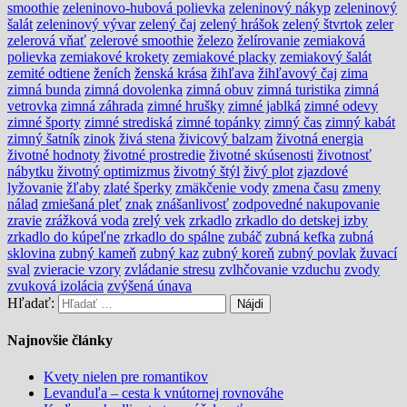
smoothie
zeleninovo-hubová polievka
zeleninový nákyp
zeleninový
šalát
zeleninový vývar
zelený čaj
zelený hrášok
zelený štvrtok
zeler
zelerová vňať
zelerové smoothie
železo
želírovanie
zemiaková
polievka
zemiakové krokety
zemiakové placky
zemiakový šalát
zemité odtiene
ženích
ženská krása
žihľava
žihľavový čaj
zima
zimná bunda
zimná dovolenka
zimná obuv
zimná turistika
zimná
vetrovka
zimná záhrada
zimné hrušky
zimné jablká
zimné odevy
zimné športy
zimné strediská
zimné topánky
zimný čas
zimný kabát
zimný šatník
zinok
živá stena
živicový balzam
životná energia
životné hodnoty
životné prostredie
životné skúsenosti
životnosť
nábytku
životný optimizmus
životný štýl
živý plot
zjazdové
lyžovanie
žľaby
zlaté šperky
zmäkčenie vody
zmena času
zmeny
nálad
zmiešaná pleť
znak
znášanlivosť
zodpovedné nakupovanie
zravie
zrážková voda
zrelý vek
zrkadlo
zrkadlo do detskej izby
zrkadlo do kúpeľne
zrkadlo do spálne
zubáč
zubná kefka
zubná
sklovina
zubný kameň
zubný kaz
zubný koreň
zubný povlak
žuvací
sval
zvieracie vzory
zvládanie stresu
zvlhčovanie vzduchu
zvody
zvuková izolácia
zvýšená únava
Hľadať:
Najnovšie články
Kvety nielen pre romantikov
Levanduľa – cesta k vnútornej rovnováhe