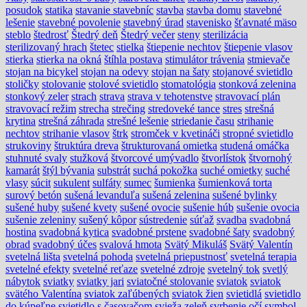
posudok
statika
stavanie stavebníc
stavba
stavba domu
stavebné
lešenie
stavebné povolenie
stavebný úrad
stavenisko
šťavnaté mäso
steblo
štedrosť
Štedrý deň
Štedrý večer
steny
sterilizácia
sterilizovaný hrach
štetec
stielka
štiepenie nechtov
štiepenie vlasov
stierka
stierka na okná
štíhla postava
stimulátor trávenia
stmievače
stojan na bicykel
stojan na odevy
stojan na šaty
stojanové svietidlo
stoličky
stolovanie
stolové svietidlo
stomatológia
stonková zelenina
stonkový zeler
strach
strava
strava v tehotenstve
stravovací plán
stravovací režim
strecha
strečing
stredoveké tance
stres
strešná
krytina
strešná záhrada
strešné lešenie
striedanie času
strihanie
nechtov
strihanie vlasov
štrk
stromček v kvetináči
stropné svietidlo
strukoviny
štruktúra dreva
štrukturovaná omietka
studená omáčka
stuhnuté svaly
stužková
štvorcové umývadlo
štvorlístok
štvornohý
kamarát
štýl bývania
substrát
suchá pokožka
suché omietky
suché
vlasy
súcit
sukulent
sulfáty
sumec
šumienka
šumienková torta
surový betón
sušená levanduľa
sušená zelenina
sušené bylinky
sušené huby
sušené kvety
sušené ovocie
sušenie húb
sušenie ovocia
sušenie zeleniny
sušený kôpor
sústredenie
súťaž
svadba
svadobná
hostina
svadobná kytica
svadobné prstene
svadobné šaty
svadobný
obrad
svadobný účes
svalová hmota
Svätý Mikuláš
Svätý Valentín
svetelná lišta
svetelná pohoda
svetelná priepustnosť
svetelná terapia
svetelné efekty
svetelné reťaze
svetelné zdroje
svetelný tok
svetlý
nábytok
sviatky
sviatky jari
sviatočné stolovanie
sviatok
sviatok
svätého Valentína
sviatok zaľúbených
sviatok žien
svietidlá
svietidlo
do kúpeľne
svietidlo s časovačom
svieža zeleň
svrbenie očí
symbol