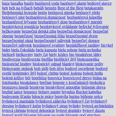
baza
bazalka
bazén
bazénová voda
bazénový alarm
bedrové stavce
beh
beh na lyžiach
behúň
benzén
Best of the Best
betakarotén
Betlehemská hviezda
betón
betónová stierka
betónový efekt
betónový plot
bezbariérová domácnosť
bezbariérová kúpelňa
bezbariérové bývanie
bezbariérový dom
bezbariérový interiér
bezdotyková regulácia
bezdotykové ovládanie
bežecké lyžovanie
bežkovanie
bezpečná detská izba
bezpečná domácnosť
bezpečné
slnenie
bezpečnosť
bezpečnostná fólia
bezpečnostné dvere
bezpečnostné okná
bezpečnostný nábytok
bezpečný domov
bezpečný nábytok
bezrámové systémy
bezúdržbové rastliny
bicykel
bidet
biela čokoláda
biela kapusta
biela sobota
biela technika
bielizeň
bielkoviny
biely čaj
biely kódex
bio
bioaktívne látky
biodiverzia
biodiverzita
biofília
biofilický štýl
biokozmetika
biologické hodiny
biologický odpad
blankyt
blokovanie pošty
blokovanie stránok
bob strih
bob účes
bodové osvetlenie
bodové
svetlá
bohémsky štýl
bolesť chrbta
bolesť kolena
bolesti hrdla
bolesti krížov
bór
borelióza
borovica
borovicové drevo
brána na
fotobunku
breakdance
brečtan
brnenie v končatinách
brokolica
bronzovo hnedá
broskyne
broskyňové smoothie
brúsenie dreva
brušné tance
brusnice
brúsny papier
bryndza
Bucket kabelka
budovanie šťastia
búracie práce
burgyňa
burina
búšenie srdca
bylinková marináda
bylinková zálievka
bylinkový čaj
bylinkový
dresing
bylinkový krém
bylinkový sirup
bylinky
bytová architektúra
bytová chémia
bytové dekorácie
bytové doplnky
bytový dizajn
bytový textil
bývanie
bývanie na vode
bývanie pod strechou