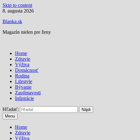
Skip to content
8. augusta 2026
Blanka.sk
Magazín nielen pre ženy
Home
Zdravie
Výživa
Domácnosť
Rodina
Lifestyle
Bývanie
Zaujímavosti
Inšpirácie
Hľadať:
Menu
Home
Zdravie
Výživa