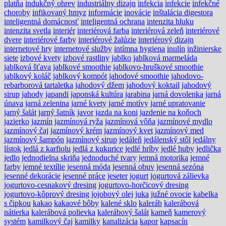
platňa
indukčný ohrev
industriálny dizajn
infekcia
infekcie
infekčné
choroby
infikovaný hmyz
informácie
inovácie
inštalácia digestora
inteligentná domácnosť
inteligentná ochrana
intenzita hluku
intenzita svetla
interiér
interiérová farba
interiérová zeleň
interiérové
dvere
interiérové farby
interiérové žalúzie
interiérový dizajn
internetové hry
internetové služby
intímna hygiena
inulín
inžinierske
siete
izbové kvety
izbové rastliny
jablko
jablková marmeláda
jablková šťava
jablkové smoothie
jablkovo-hruškové smoothie
jablkový koláč
jablkový kompót
jahodové smoothie
jahodovo-
rebarborová tartaletka
jahodový džem
jahodový koktail
jahodový
sirup
jahody
japandi
japonská kultúra
jarabina
jarná dovolenka
jarná
únava
jarná zelenina
jarné kvety
jarné motívy
jarné upratovanie
jarný šalát
jarný šatník
javor
jazda na koni
jazdenie na koňoch
jazierko
jazmín
jazmínová ryža
jazmínová vôňa
jazmínové mydlo
jazmínový čaj
jazmínový krém
jazmínový kvet
jazmínový med
jazmínový šampón
jazmínový sirup
jedáleň
jedálenský stôl
jedálny
lístok
jedlá z karfiolu
jedlá z kukurice
jedlé hríby
jedlé huby
jedlička
jedlo
jednodielna skriňa
jednoduché tvary
jemná motorika
jemné
farby
jemné textílie
jesenná móda
jesenná obuv
jesenná sezóna
jesenné dekorácie
jesenné práce
jeseter
jogurt
jogurtová zálievka
jogurtovo-cesnakový dresing
jogurtovo-horčicový dresing
jogurtovo-kôprový dresing
jojobový olej
juka
južné ovocie
kabelka
s čipkou
kakao
kakaové bôby
kalené sklo
kaleráb
kalerábová
nátierka
kalerábová polievka
kalerábový šalát
kameň
kamerový
systém
kamilkový čaj
kamilky
kanalizácia
kapor
kapsacín