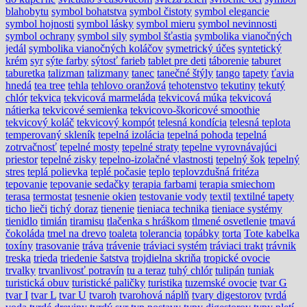
blahobytu
symbol bohatstva
symbol čistoty
symbol elegancie
symbol hojnosti
symbol lásky
symbol mieru
symbol nevinnosti
symbol ochrany
symbol sily
symbol šťastia
symbolika vianočných
jedál
symbolika vianočných koláčov
symetrický účes
syntetický
krém
syr
sýte farby
sýtosť farieb
tablet pre deti
táborenie
taburet
taburetka
talizman
talizmany
tanec
tanečné štýly
tango
tapety
ťavia
hnedá
tea tree
tehla
tehlovo oranžová
tehotenstvo
tekutiny
tekutý
chlór
tekvica
tekvicová marmeláda
tekvicová múka
tekvicová
nátierka
tekvicové semienka
tekvicovo-škoricové smoothie
tekvicový koláč
tekvicový kompót
telesná kondícia
telesná teplota
temperovaný skleník
tepelná izolácia
tepelná pohoda
tepelná
zotrvačnosť
tepelné mosty
tepelné straty
tepelne vyrovnávajúci
priestor
tepelné zisky
tepelno-izolačné vlastnosti
tepelný šok
tepelný
stres
teplá polievka
teplé počasie
teplo
teplovzdušná fritéza
tepovanie
tepovanie sedačky
terapia farbami
terapia smiechom
terasa
termostat
tesnenie okien
testovanie vody
textil
textilné tapety
ticho lieči
tichý doraz
tienenie
tieniaca technika
tieniace systémy
tienidlo
timián
tiramisu
tlačenka s hráškom
tlmené osvetlenie
tmavá
čokoláda
tmel na drevo
toaleta
tolerancia
topábky
torta
Tote kabelka
toxíny
trasovanie
tráva
trávenie
tráviaci systém
tráviaci trakt
trávnik
treska
trieda
triedenie šatstva
trojdielna skriňa
tropické ovocie
trvalky
trvanlivosť potravín
tu a teraz
tuhý chlór
tulipán
tuniak
turistická obuv
turistické paličky
turistika
tuzemské ovocie
tvar G
tvar I
tvar L
tvar U
tvaroh
tvarohová náplň
tvary digestorov
tvrdá