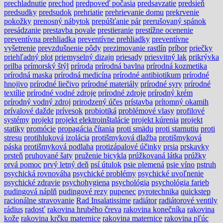
prechladnutie
prechod
predpoveď počasia
predsavzatie
predsieň
predsudky
predsudok
prehriatie
prehrievanie domu
prekrvenie
pokožky
prenosný nábytok
prepúšťanie pár
prerušovaný spánok
presádzanie
prestavba povale
prestieranie
prestížne ocenenie
preventívna prehliadka
preventívne prehliadky
preventívne
vyšetrenie
prevzdušnenie pôdy
prezimovanie rastlín
príbor
priečky
priehľadný plot
priemyselný dizajn
priesady
priesvitný lak
prikrývka
prilba
prímorský štýl
príroda
prírodná bavlna
prírodná kozmetika
prírodná maska
prírodná medicína
prírodné antibiotikum
prírodné
hnojivo
prírodné liečivo
prírodné materiály
prírodné syry
prírodné
textílie
prírodné vodné zdroje
prírodné zdroje
prírodný krém
prírodný vodný zdroj
prirodzený účes
prístavba
prítomný okamih
prívalové dažde
prívesok
probiotiká
problémové vlasy
profilové
systémy
projekt
projekt elektroinštalácie
projekt kúrenia
projekt
statiky
promócie
propagácia čítania
proti smädu
proti starnutiu
proti
stresu
protihluková izolácia
protišmyková dlažba
protišmyková
páska
protišmyková podlaha
protizápalové účinky
prsia
prskavky
prsteň
pruhované šaty
pruženie bicykla
prúžkovaná látka
prúžky
prvá pomoc
prvý letný deň
psí útulok
psie plemená
psie víno
pstruh
psychická rovnováha
psychické problémy
psychické uvoľnenie
psychické zdravie
psychohygiena
psychológia
psychológia farieb
pudingová náplň
pudingové rezy
pupenec
pyrotechnika
quickstep
racionálne stravovanie
Rad Insalatissime
radiátor
radiátorové ventily
rádius
radosť
rakovina hrubého čreva
rakovina konečníka
rakovina
kože
rakovina krčku maternice
rakovina maternice
rakovina pľúc