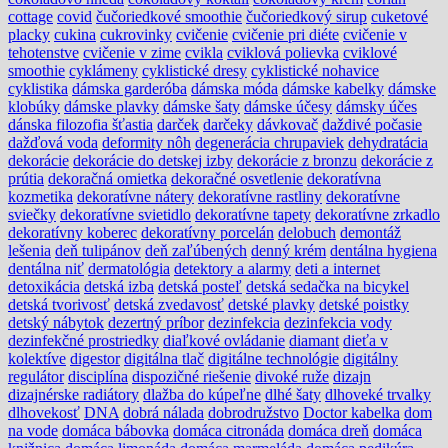
cottage
covid
čučoriedkové smoothie
čučoriedkový sirup
cuketové
placky
cukina
cukrovinky
cvičenie
cvičenie pri diéte
cvičenie v
tehotenstve
cvičenie v zime
cvikla
cviklová polievka
cviklové
smoothie
cyklámeny
cyklistické dresy
cyklistické nohavice
cyklistika
dámska garderóba
dámska móda
dámske kabelky
dámske
klobúky
dámske plavky
dámske šaty
dámske účesy
dámsky účes
dánska filozofia šťastia
darček
darčeky
dávkovač
daždivé počasie
dažďová voda
deformity nôh
degenerácia chrupaviek
dehydratácia
dekorácie
dekorácie do detskej izby
dekorácie z bronzu
dekorácie z
prútia
dekoračná omietka
dekoračné osvetlenie
dekoratívna
kozmetika
dekoratívne nátery
dekoratívne rastliny
dekoratívne
sviečky
dekoratívne svietidlo
dekoratívne tapety
dekoratívne zrkadlo
dekoratívny koberec
dekoratívny porcelán
delobuch
demontáž
lešenia
deň tulipánov
deň zaľúbených
denný krém
dentálna hygiena
dentálna niť
dermatológia
detektory a alarmy
deti a internet
detoxikácia
detská izba
detská posteľ
detská sedačka na bicykel
detská tvorivosť
detská zvedavosť
detské plavky
detské poistky
detský nábytok
dezertný príbor
dezinfekcia
dezinfekcia vody
dezinfekčné prostriedky
diaľkové ovládanie
diamant
dieťa v
kolektíve
digestor
digitálna tlač
digitálne technológie
digitálny
regulátor
disciplína
dispozičné riešenie
divoké ruže
dizajn
dizajnérske radiátory
dlažba do kúpeľne
dlhé šaty
dlhoveké trvalky
dlhovekosť
DNA
dobrá nálada
dobrodružstvo
Doctor kabelka
dom
na vode
domáca bábovka
domáca citronáda
domáca dreň
domáca