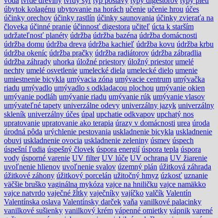
voda
tvrdé dreviny
tvrdý syr
typ postavy
typy digestorov
typy pletí
úbytok kolagénu
ubytovanie na horách
učenie
učenie hrou
účes
účinky orechov
účinky rastlín
účinky saunovania
účinky zvieraťa na
človeka
účinné pranie
účinnosť digestora
učiteľ
úcta k starším
udržateľnosť planéty
údržba
údržba bazéna
údržba domácnosti
údržba domu
údržba dreva
údržba kachieľ
údržba kovu
údržba krbu
údržba okeníc
údržba pračky
údržba radiátorov
údržba zábradlia
údržba záhrady
uhorka
úložné priestory
úložný priestor
umelé
nechty
umelé osvetlenie
umelecké diela
umelecké dielo
umenie
umiestnenie bicykla
umývacia zóna
umývacie centrum
umývačka
riadu
umývadlo
umývadlo s odkladacou plochou
umývanie okien
umývanie podláh
umývanie riadu
umývanie rúk
umývanie vlasov
umývateľné tapety
univerzálne odevy
univerzálny jazyk
univerzálny
skleník
univerzálny účes
úpal
upchatie odkvapov
upchatý nos
upratovanie
upratovanie ako terapia
úrazy v domácnosti
urea
úroda
úrodná pôda
urýchlenie pestovania
uskladnenie bicykla
uskladnenie
obuvi
uskladnenie ovocia
uskladnenie zeleniny
úsmev
úspech
úspešní ľudia
úspešný človek
úspora energií
úspora tepla
úspora
vody
úsporné varenie
UV filter
UV lúče
UV ochrana
UV žiarenie
uvoľnenie hlienov
uvoľnenie svalov
územný plán
úžitková záhrada
úžitkové záhony
úžitkový porcelán
užitočný hmyz
úzkosť
uznanie
väčšie bruško
vaginálna mykóza
vajce na hniličku
vajce namäkko
vajce natvrdo
vaječné žĺtky
vaječníky
vajíčko
valčík
Valentín
Valentínska oslava
Valentínsky darček
vaňa
vanilkové palacinky
vanilkové sušienky
vanilkový krém
vápenné omietky
vápnik
varené