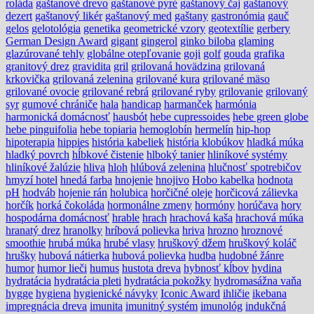
roláda
gaštanové drevo
gaštanové pyré
gaštanový čaj
gaštanový
dezert
gaštanový likér
gaštanový med
gaštany
gastronómia
gauč
gelos
gelotológia
genetika
geometrické vzory
geotextílie
gerbery
German Design Award
gigant
gingerol
ginko biloba
glaming
glazúrované tehly
globálne otepľovanie
goji
golf
gouda
grafika
granitový drez
gravidita
gril
grilovaná hovädzina
grilovaná
krkovička
grilovaná zelenina
grilované kura
grilované mäso
grilované ovocie
grilované rebrá
grilované ryby
grilovanie
grilovaný
syr
gumové chrániče
hala
handicap
harmanček
harmónia
harmonická domácnosť
hausbót
hebe cupressoides
hebe green globe
hebe pinguifolia
hebe topiaria
hemoglobín
hermelín
hip-hop
hipoterapia
hippies
história kabeliek
história klobúkov
hladká múka
hladký povrch
hĺbkové čistenie
hlboký tanier
hliníkové systémy
hliníkové žalúzie
hliva
hloh
hlúbová zelenina
hlučnosť spotrebičov
hmyzí hotel
hnedá farba
hnojenie
hnojivo
Hobo kabelka
hodnota
pH
hodváb
hojenie rán
holubica
horčičné oleje
horčicová zálievka
horčík
horká čokoláda
hormonálne zmeny
hormóny
horúčava
hory
hospodárna domácnosť
hrable
hrach
hrachová kaša
hrachová múka
hranatý drez
hranolky
hríbová polievka
hriva
hrozno
hroznové
smoothie
hrubá múka
hrubé vlasy
hruškový džem
hruškový koláč
hrušky
hubová nátierka
hubová polievka
hudba
hudobné žánre
humor
humor lieči
humus
hustota dreva
hybnosť kĺbov
hydina
hydratácia
hydratácia pleti
hydratácia pokožky
hydromasážna vaňa
hygge
hygiena
hygienické návyky
Iconic Award
ihličie
ikebana
impregnácia dreva
imunita
imunitný systém
imunológ
indukčná