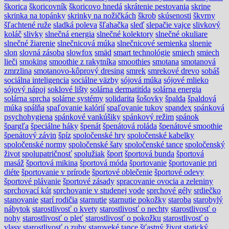
škorica
škoricovník
škoricovo hnedá
skrátenie pestovania
skrine
skrinka na topánky
skrinky na nožičkách
škrob
skúsenosti
škvrny
šľachtené ruže
sladká poleva
šľahačka
sleď
slepačie vajce
slivkový
koláč
slivky
slnečná energia
slnečné kolektory
slnečné okuliare
slnečné žiarenie
slnečnicová múka
slnečnicové semienka
slnenie
slon
slovná zásoba
slowfox
smäd
smart technológie
smiech
smiech
lieči
smoking
smoothie z rakytníka
smoothies
smotana
smotanová
zmrzlina
smotanovo-kôprový dresing
smrek
smrekové drevo
sobáš
sociálna inteligencia
sociálne väzby
sójová múka
sójové mlieko
sójový nápoj
soklové lišty
solárna dermatitída
solárna energia
solárna sprcha
solárne systémy
solidarita
šošovky
špalda
špaldová
múka
spálňa
spaľovanie kalórií
spaľovanie tukov
spandex
spánková
psychohygiena
spánkové vankúšiky
spánkový režim
spánok
špargľa
špeciálne háky
špenát
špenátová roláda
špenátové smoothie
špenátový závin
špíz
spoločenské hry
spoločenské kabelky
spoločenské normy
spoločenské šaty
spoločenské tance
spoločenský
život
spolupatričnosť
spolužiak
šport
športová bunda
športová
masáž
športová mikina
športová móda
športovanie
športovanie pri
diéte
športovanie v prírode
športové oblečenie
športové odevy
športové plávanie
športové zásady
spracovanie ovocia a zeleniny
sprchovací kút
sprchovanie v studenej vode
sprchové gély
srdiečko
stanovanie
starí rodičia
starnutie
starnutie pokožky
staroba
starobylý
nábytok
starostlivosť o kvety
starostlivosť o nechty
starostlivosť o
nohy
starostlivosť o pleť
starostlivosť o pokožku
starostlivosť o
vlasy
starostlivosť o zuby
staroveké tance
šťastný život
statický