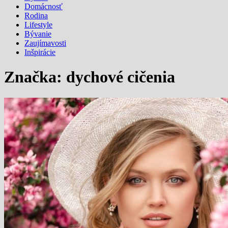
Domácnosť
Rodina
Lifestyle
Bývanie
Zaujímavosti
Inšpirácie
Značka:
dychové cičenia