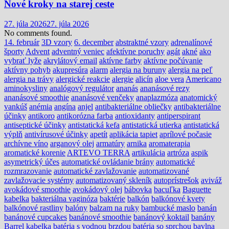
Nové kroky na starej ceste
27. júla 2026
27. júla 2026
No comments found.
14. február
3D vzory
6. december
abstraktné vzory
adrenalínové
športy
Advent
adventný veniec
afektívne poruchy
agát
akné
ako
vybrať lyže
akrylátový email
aktívne farby
aktívne počúvanie
aktívny pohyb
akupresúra
alarm
alergia na buruny
alergia na peľ
alergia na trávy
alergické reakcie
alergie
alicín
aloe vera
Americano
aminokysliny
analógový regulátor
ananás
ananásové rezy
ananásové smoothie
ananásové venčeky
anaplazmóza
anatomický
vankúš
anémia
angína
anjel
antibakteriálne obliečky
antibakteriálne
účinky
antikoro
antikorózna farba
antioxidanty
antiperspirant
antiseptické účinky
antistatická kefa
antistatická utierka
antistatická
výplň
antivírusové účinky
apetít
aplikácia tapiet
aprílové počasie
archívne víno
arganový olej
armatúry
arnika
aromaterapia
aromatické korenie
ARTEVO TERRA
artikulácia
artróza
aspik
asymetrický účes
automatické ovládanie brány
automatické
rozmrazovanie
automatické zavlažovanie
automatizované
zavlažovacie systémy
automatizovaný skleník
autoprístrešok
aviváž
avokádové smoothie
avokádový olej
bábovka
bacuľka
Baguette
kabelka
bakteriálna vaginóza
baktérie
balkón
balkónové kvety
balkónové rastliny
balóny
balzam na ruky
bambucké maslo
banán
banánové cupcakes
banánové smoothie
banánový koktail
banány
Barrel kabelka
batéria s vodnou brzdou
batéria so sprchou
bavlna