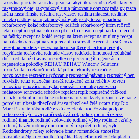
rakovina prostaty
rakovina prsníka
rakytník
rakytník rešetliakovitý
rakytníkový olej
rakytníkový sirup
rámovanie obrazov
raňajky
rasca
lúčna
rasca rímska
rašelina
rast vlasov
rastlina mladosti
rastlinné
mlieko
rastliny
ratan
ratanový nábytok
ready to eat
rebarbora
rebarborový koláč
rebarborový košíček
rebarborový krém
reč
reč
tela
recept
recept na čatní
recept na chia kašu
recept na džem
recept
na fašírky
recept na koláč
recept na krém
recept na mufinny
recept
na palacinky
recept na sirup
recept na smoothie
recept na sušienky
recept na tartaletky
recept na tiramisu
Recept na tortu
recepty
recyklácia
reďkovka
rednutie vlasov
redukcia hmotnosti
redukčná
diéta
redukčné stravovanie
reflexné prvky
regál
regenerácia
regenerácia pokožky
REHAU
REHAU Window Solutions
rekonštrukcia
rekonštrukcia kúpeľne
rekordy
rekreačné
bicyklovanie
rekreačné lyžovanie
rekreačné plávanie
rekreačný beh
rekvizity
relax
relaxačná masáž
relaxačná zóna
reliéfny povrch
renovácia
renovácia nábytku
renovácia podlahy
renovácia
radiátorov
renovácia schodov
repelent
repík
respiračné ťažkosti
retiazka
retinol
reumatické ochorenia
rezané kvety
rezané ruže
riad z
porcelánu
ríbezle
ríbezľová šťava
ríbezľové želé
ricotta
ríny
Rio
Mare
Ristretto
róba
rodičovská dovolenka
rodičovská podpora
rodičovská výchova
rodičovský zámok
rodina
rodinná oslava
rodinné financie
rodinné stolovanie
rodinné výlety
rodinné vzťahy
rodinný bazén
rodinný dom
rodinný rozpočet
rodinný výlet
Rododendrony
rolety
rolovacie brány
romantická atmosféra
romantická čipka
romantická spálňa
Roquefort
rošt
rotácia plodín