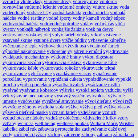
vzduchu
vlnité vlasy
vnorené drezy
vnorený drez
vnútorná
rovnováha
vnútorné lešenie
vnútorné omietky
vnútro skrine
voda
vodeodolný
vodiace lišty
vodná kaskáda
vodná plocha
vodnatá
nádcha
vodné rastliny
vodné športy
vodný kameň
vodný stĺpec
vodovodná batéria
vodovodné potrubie
volány
voľný čas
vôňa
kvetov
vonkajší nábytok
vonkajšie žalúzie
vosk na drevo
voskovanie
voskový olej
vplyv farieb
vrásky
vrkoč
vrstvenie
vstavané skrine
vstupné dvere
vtáčie búdky
vybavenie kúpeľne
vyčerpanie z tepla
výchova detí
výcvik psa
výdatnosť farieb
výhodné nakupovanie
vyhorenie
vyjadrenie emócií
vyjadrovanie
vyklápacie mechanizmy
výklopné brány
výkon digestora
vykurovacia sezóna
vykurovacia sústava
vykurovacie fólie
vykurovacie káble
vykurovacie rohože
vykurovacie telesá
vykurovanie
vylučovanie
vypadávanie vlasov
vypaľovanie
porcelánu
vyparovanie
vyprážaná cuketa
vyprázdňovanie
vypuklé
brucho
výroba porcelánu
výsadba trvaliek
vysádzanie rastlín
vysávač
vysávanie kobercov
výšivka
vysoká teplota vzduchu
vyšší
vek
výsuvné mechanizmy
výsuvný systém
vytrvalosť
výtvarné
umenie
vyučovanie
vyvážené stravovanie
vývoj dieťaťa
vývoj reči
vyvýšené záhony
výzdoba stola
výživa
výživa pleti
výživa vlasov
výživná pleťová maska
význam farieb
vzdelávanie
vzduch
vzduchotesné nádoby
vzdušné oblečenie
vždyzelené kríky
vzory
vzťahy
wc misa
well-being
wellness poukaz
William Moris
Wristlet
kabelka
zábal rúk
zábavná pyrotechnika
zachytávanie dažďovej
vody
začínajúci lyžiari
záclony
zádverie
záhony
záhrada
záhrada na