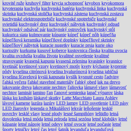
krovité ruže
kruhový filter
krycia schopnosť
kryobox
kryokomora
kryoterapia
kuchyňa
kuchynská batéria
kuchynská linka
kuchynská
skrinka
kuchynská stolička
kuchynská zástena
kuchynská zostava
kuchynské elektrospotrebiče
kuchynské spotrebiče
kuchynské
svietidlá
kuchynský drez
kuchynský nábytok
kuchynský odpad
kuchynský odsávač pár
kuchynský ostrovček
kuchynský stôl
kukurica siata
kulmovanie
kúpanie
kúpeľ
kúpeľ nôh
kúpeľňa
kúpeľňová keramika
kúpeľňové doplnky
kúpeľňové skrinky
kúpeľňový nábytok
kuracie nugetky
kuracie prsia
kurie oko
kuriozity
kurkuma
kusové koberce
kustovnica čínska
kvalita ovocia
kvalita ovzdušia
kvalita života
kvalitné osvetlenie
kvalitné
stravovanie
kvasená kapusta
kvasená zelenina
kvasinky
kvasnice
kvetináč
kvetinové vzory
kvetinový motív
kvety
kýchanie
kyprenie
pôdy
kyselina citrónová
kyselina hyalurónová
kyselina jablčná
kyselina šťavelová
kyslá kapusata
kyslík
kysnuté cesto
ľadviny
ľahká večera
ľahké stavebné materiály
ľahký obed
lak na drevo
lakovanie dreva
lakovanie nechtov
ľaliovka
lámavé vlasy
lámavosť
nechtov
laminát
lamino
ľan
ľanové semienka
lapač výparov
láska
láska ku knihám
láskavé skutky
Latte Macchiato
Laura Ashley
lávové kamene
lazúra
lazúry
LED lampy
LED osvetlenie
LED pásy
LED žiarovky
legenda o Mikulášovi
lekvár
leňošenie
lesklé
povrchy
lesklé vlasy
lesné plody
lesné šampiňóny
leštidlo
letná
dovolenka
letná móda
letná príroda
letná sezóna
letné klobúky
letné
kúpanie
letné nápoje
letné odevy
letné ovocie
letné počasie
letné
športy
letničky
letný čas
letný šatník
levanduľa
levanduľová