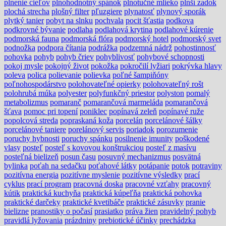
plnenie cieľov
plnohodnotný spánok
plnotučné mlieko
plnší zadok
plochá strecha
plošný filter
pľuzgiere
plynatosť
plynový sporák
plytký tanier
pobyt na slnku
pochvala
pocit šťastia
podkova
podkrovné bývanie
podlaha
podlahová krytina
podlahové kúrenie
podmorská fauna
podmorská flóra
podmorský hotel
podmorský svet
podnožka
podpora čítania
podrážka
podzemná nádrž
pohostinnosť
pohovka
pohyb
pohyb čriev
pohyblivosť
pohybové schopnosti
pokoj mysle
pokojný život
pokožka
pokročilí lyžiari
pokrývka hlavy
poleva
polica
polievanie
polievka
poľné šampiňóny
poľnohospodárstvo
polohovateľné opierky
polohovateľný rošt
polohrubá múka
polyester
polyfunkčný priestor
polyston
pomalý
metabolizmus
pomaranč
pomarančová marmeláda
pomarančová
šťava
pomoc pri topení
poniklec
popínavá zeleň
popínavé ruže
popolcová streda
popraskaná koža
porcelán
porcelánové šálky
porcelánové taniere
porelánový servis
poriadok
porozumenie
poruchy hybnosti
poruchy spánku
posilnenie imunity
poškodené
vlasy
posteľ
posteľ s kovovou konštrukciou
posteľ z masívu
posteľná bielizeň
posun času
posuvný mechanizmus
posvätná
bylinka
poťah na sedačku
poťahové látky
potápanie
potok
potraviny
pozitívna energia
pozitívne myslenie
pozitívne výsledky
prací
cyklus
prací program
pracovná doska
pracovné vzťahy
pracovný
kútik
praktická kuchyňa
praktická kúpeľňa
praktická pohovka
praktické darčeky
praktické kvetibáče
praktické zásuvky
pranie
bielizne
pranostiky o počasí
prasiatko
práva žien
pravidelný pohyb
pravidlá lyžovania
prázdniny
prebiotické účinky
prechádzka