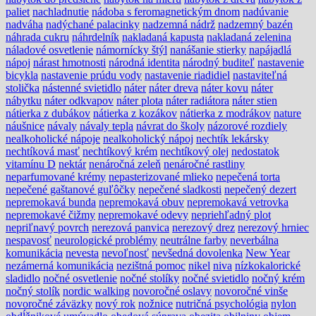
paliet
nachladnutie
nádoba s feromagnetickým dnom
nadúvanie
nadváha
nadýchané palacinky
nadzemná nádrž
nadzemný bazén
náhrada cukru
náhrdelník
nakladaná kapusta
nakladaná zelenina
náladové osvetlenie
námornícky štýl
nanášanie stierky
napájadlá
nápoj
nárast hmotnosti
národná identita
národný buditeľ
nastavenie
bicykla
nastavenie prúdu vody
nastavenie riadidiel
nastaviteľná
stolička
nástenné svietidlo
náter
náter dreva
náter kovu
náter
nábytku
náter odkvapov
náter plota
náter radiátora
náter stien
nátierka z dubákov
nátierka z kozákov
nátierka z modrákov
nature
náušnice
návaly
návaly tepla
návrat do školy
názorové rozdiely
nealkoholické nápoje
nealkoholický nápoj
nechtík lekársky
nechtíková masť
nechtíkový krém
nechtíkový olej
nedostatok
vitamínu D
nektár
nenáročná zeleň
nenáročné rastliny
neparfumované krémy
nepasterizované mlieko
nepečená torta
nepečené gaštanové guľôčky
nepečené sladkosti
nepečený dezert
nepremokavá bunda
nepremokavá obuv
nepremokavá vetrovka
nepremokavé čižmy
nepremokavé odevy
nepriehľadný plot
nepriľnavý povrch
nerezová panvica
nerezový drez
nerezový hrniec
nespavosť
neurologické problémy
neutrálne farby
neverbálna
komunikácia
nevesta
nevoľnosť
nevšedná dovolenka
New Year
nezámerná komunikácia
nezištná pomoc
nikel
niva
nízkokalorické
sladidlo
nočné osvetlenie
nočné stolíky
nočné svietidlo
nočný krém
nočný stolík
nordic walking
novoročné oslavy
novoročné vinše
novoročné záväzky
nový rok
nožnice
nutričná psychológia
nylon