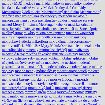
mdloby
MDŽ
medová marináda
medovka
medovníky
medovo
hnedá
medziľudské vzťahy
Medzinárodný deň čokolády
Medzinárodný deň mlieka
Medzinárodný deň Slnka
Medzinárodný
deň žien
medzizubný kaz
melanocyty
melanóm
melatonín
menopauza
menštruácia
menštruačný cyklus
mentálne zdravie
mentol
Merry Christmas
Messenger kabelka
mestská záhrada
mestské záhradkárstvo
metabolizmus
mier v duši
miešané nápoje
miešaný drink
mikádo
mikina bez kapucne
mikina s kapucňou
mikiny s nápismi
mikiny s podtlačou
mikrobióm
mikróby
mikrofázová utierka
mikroflóra
mikroklíma
mikroorganizmy
mikroventilácia
Mikuláš z Myry
Mikulášske tradície
minerálna vlna
minerálne látky
minerály
minimalistický štýl
minimalizmus
mladistvé ferby
mliečna čokoláda
mliečne kvasinky
mliečne
výrobky
mliečne zuby
mliečny koktail
mobilné aplikácie
mobilný
nábytok
močové cesty
móda
modelovanie nechtov
moderná
gastronómia
moderná práčka
moderné odevy
moderné tance
módne
doplnky
módne trendy
módne účesy
modrofialový odtieň
moletka
monitorovanie
montáž lešenia
montáž okien
montáž umývadla
montované bazény
morské ryby
morské živočíchy
mosadz
motivácia detí
motyka
motýle
motýlik
mozog
mozzarella
mramor
mramorový efekt
mramorový koláč
mrazenie
mrazený dezert
mrazený hrach
mrazený krém
mrkva
mrkvové smoothie
muffiny
mulč
mulčovanie
murovaná garáž
muškáty
muzikoterapia
mydlové
vločky
myšlienky
nábytková zostava
nábytok
nábytok do chodby
nábytok do predsiene
nábytok na mieru
nábytok z dreva
nábytok z