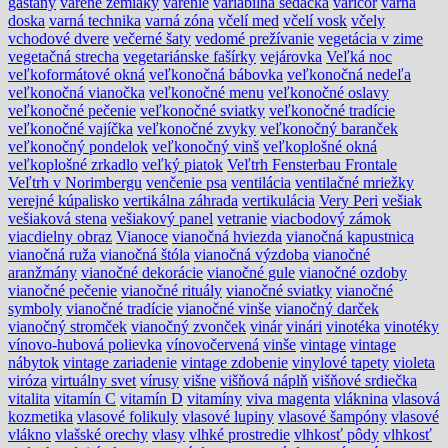
gaštany
varené zemiaky
varenie
variabilná sedačka
varicor
varná
doska
varná technika
varná zóna
včelí med
včelí vosk
včely
vchodové dvere
večerné šaty
vedomé prežívanie
vegetácia v zime
vegetačná strecha
vegetariánske fašírky
vejárovka
Veľká noc
veľkoformátové okná
veľkonočná bábovka
veľkonočná nedeľa
veľkonočná vianočka
veľkonočné menu
veľkonočné oslavy
veľkonočné pečenie
veľkonočné sviatky
veľkonočné tradície
veľkonočné vajíčka
veľkonočné zvyky
veľkonočný baranček
veľkonočný pondelok
veľkonočný vinš
veľkoplošné okná
veľkoplošné zrkadlo
veľký piatok
Veľtrh Fensterbau Frontale
Veľtrh v Norimbergu
venčenie psa
ventilácia
ventilačné mriežky
verejné kúpalisko
vertikálna záhrada
vertikulácia
Very Peri
vešiak
vešiaková stena
vešiakový panel
vetranie
viacbodový zámok
viacdielny obraz
Vianoce
vianočná hviezda
vianočná kapustnica
vianočná ruža
vianočná štóla
vianočná výzdoba
vianočné
aranžmány
vianočné dekorácie
vianočné gule
vianočné ozdoby
vianočné pečenie
vianočné rituály
vianočné sviatky
vianočné
symboly
vianočné tradície
vianočné vinše
vianočný darček
vianočný stromček
vianočný zvonček
vinár
vinári
vinotéka
vinotéky
vínovo-hubová polievka
vínovočervená
vinše
vintage
vintage
nábytok
vintage zariadenie
vintage zdobenie
vinylové tapety
violeta
viróza
virtuálny svet
vírusy
višne
višňová náplň
višňové srdiečka
vitalita
vitamín C
vitamín D
vitamíny
viva magenta
vláknina
vlasová
kozmetika
vlasové folikuly
vlasové lupiny
vlasové šampóny
vlasové
vlákno
vlašské orechy
vlasy
vlhké prostredie
vlhkosť pôdy
vlhkosť