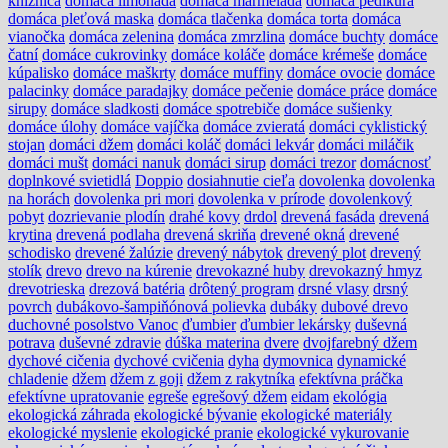
knižnica
domáca limonáda
domáca marmeláda
domáca pedikúra
domáca pleťová maska
domáca tlačenka
domáca torta
domáca
vianočka
domáca zelenina
domáca zmrzlina
domáce buchty
domáce
čatní
domáce cukrovinky
domáce koláče
domáce krémeše
domáce
kúpalisko
domáce maškrty
domáce muffiny
domáce ovocie
domáce
palacinky
domáce paradajky
domáce pečenie
domáce práce
domáce
sirupy
domáce sladkosti
domáce spotrebiče
domáce sušienky
domáce úlohy
domáce vajíčka
domáce zvieratá
domáci cyklistický
stojan
domáci džem
domáci koláč
domáci lekvár
domáci miláčik
domáci mušt
domáci nanuk
domáci sirup
domáci trezor
domácnosť
doplnkové svietidlá
Doppio
dosiahnutie cieľa
dovolenka
dovolenka
na horách
dovolenka pri mori
dovolenka v prírode
dovolenkový
pobyt
dozrievanie plodín
drahé kovy
drdol
drevená fasáda
drevená
krytina
drevená podlaha
drevená skriňa
drevené okná
drevené
schodisko
drevené žalúzie
drevený nábytok
drevený plot
drevený
stolík
drevo
drevo na kúrenie
drevokazné huby
drevokazný hmyz
drevotrieska
drezová batéria
drôtený program
drsné vlasy
drsný
povrch
dubákovo-šampiňónová polievka
dubáky
dubové drevo
duchovné posolstvo Vanoc
ďumbier
ďumbier lekársky
duševná
potrava
duševné zdravie
dúška materina
dvere
dvojfarebný džem
dychové cičenia
dychové cvičenia
dyha
dymovnica
dynamické
chladenie
džem
džem z goji
džem z rakytníka
efektívna práčka
efektívne upratovanie
egreše
egrešový džem
eidam
ekológia
ekologická záhrada
ekologické bývanie
ekologické materiály
ekologické myslenie
ekologické pranie
ekologické vykurovanie