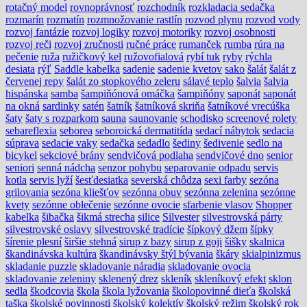
rotačný model
rovnoprávnosť
rozchodník
rozkladacia sedačka
rozmarín
rozmatín
rozmnožovanie rastlín
rozvod plynu
rozvod vody
rozvoj fantázie
rozvoj logiky
rozvoj motoriky
rozvoj osobnosti
rozvoj reči
rozvoj zručnosti
ručné práce
rumanček
rumba
rúra na
pečenie
ruža
ružičkový kel
ružovofialová
rybí tuk
ryby
rýchla
desiata
rýľ
Saddle kabelka
sadenie
sadenie kvetov
sako
šalát
šalát z
červenej repy
šalát zo stopkového zeleru
sálavé teplo
šalvia
šalvia
hispánska
samba
šampiňónová omáčka
šampiňóny
saponát
saponát
na okná
sardinky
satén
šatník
šatníková skriňa
šatníkové vrecúška
šaty
šaty s rozparkom
sauna
saunovanie
schodisko
screenové rolety
sebareflexia
seborea
seboroická dermatitída
sedací nábytok
sedacia
súprava
sedacie vaky
sedačka
sedadlo
šediny
šedivenie
sedlo na
bicykel
sekciové brány
sendvičová podlaha
sendvičové dno
senior
seniori
senná nádcha
senzor pohybu
separovanie odpadu
servis
kotla
servis lyží
šesťdesiatka
severská chôdza
sexi farby
sezóna
grilovania
sezóna kliešťov
sezónna obuv
sezónna zelenina
sezónne
kvety
sezónne oblečenie
sezónne ovocie
sfarbenie vlasov
Shopper
kabelka
šibačka
šikmá strecha
silice
Silvester
silvestrovská párty
silvestrovské oslavy
silvestrovské tradície
šípkový džem
šípky
šírenie plesní
širšie stehná
sirup z bazy
sirup z goji
šišky
skalnica
škandinávska kultúra
škandinávsky štýl bývania
škáry
skialpinizmus
skladanie puzzle
skladovanie náradia
skladovanie ovocia
skladovanie zeleniny
sklenený drez
skleník
skleníkový efekt
sklon
sedla
škodcovia
škola
škola lyžovania
školopovinné dieťa
školská
taška
školské povinnosti
školský kolektív
školský režim
školský rok