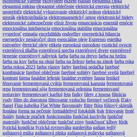
ekonomické varenie
ekosystém
ekzém
elastan
elegantná čipka
elegantná mikina
elegantné oblečenie
elektrická energia
elektrické
spotrebiče
elektrické vykurovanie
elektrický pohon
elektrický
sporák
elektroinštalácia
elektromagnetický smog
elektronické bidety
elektronické zabezpečenie
elixír života
emancipácia
ementál
emócie
emocionálna inteligencia
emocionálna stabilita
emocionálna
vyspelosť
empatia
encefalitída
endorfíny
energetická bilancia
energeticky nenáročný dom
esenciálne oleje
Espresso
estetika
estrogény
éterické oleje
etiketa
eurookná
eurookno
exotické ovocie
exteriérová dlažba
exteriérová sprcha
exteriérové dvere
exteriérové
tienenie
exteriérový nábytok
farba
farba na drevo
farba na hrdzu
farba na kov
farba na okná
farba na železo
farba na zinok
farba roka
farba rokoa 2023
farba vlasov
farby
farebná sedačka
farebné
kombinácie
farebné oblečenie
farebné solitéry
farebné svetlá
farebný
kontrast
farma
fasádne lešenie
fasádne systémy
fauna
fenikel
fénovanie
fermentovaná cvikla
fermentovaná kapusta
fermentovaná
repa
fermentovaná sója
fermentovaná zelenina
fermentované
potraviny
fermentovaný karfiol
feta
fialky
filety z lososa
filtrácia
vody
filtre do digestora
filtrovanie vzduchu
firemný večierok
fľaky
flanel
Flap kabelka
Flat White
flavonoidy
flitre
flóra
fóliový skleník
fontána
forma na pečenie
formaldehyd
fotokútik
frak
fritovanie
froté
ftaláty
funkcie pračiek
funkcionalita
funkčná kuchyňa
funkčné
materiály
funkčné oblečenie
funkčné zóny
funkčnosť kĺbov
fúrik
fyzická kondícia
fyzická rovnováha
garderóba
gaštan jedlý
gaštanová múka
gaštanová plnka
gaštanová polievka
gaštanová