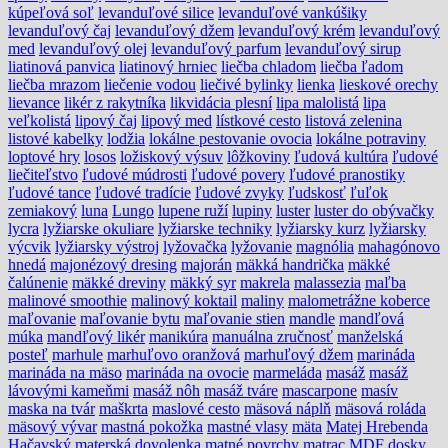
kúpeľová soľ
levanduľové silice
levanduľové vankúšiky
levanduľový čaj
levanduľový džem
levanduľový krém
levanduľový
med
levanduľový olej
levanduľový parfum
levanduľový sirup
liatinová panvica
liatinový hrniec
liečba chladom
liečba ľadom
liečba mrazom
liečenie vodou
liečivé bylinky
lienka
lieskové orechy
lievance
likér z rakytníka
likvidácia plesní
lipa malolistá
lipa
veľkolistá
lipový čaj
lipový med
lístkové cesto
listová zelenina
listové kabelky
lodžia
lokálne pestovanie ovocia
lokálne potraviny
loptové hry
losos
ložiskový výsuv
lôžkoviny
ľudová kultúra
ľudové
liečiteľstvo
ľudové múdrosti
ľudové povery
ľudové pranostiky
ľudové tance
ľudové tradície
ľudové zvyky
ľudskosť
ľuľok
zemiakový
luna
Lungo
lupene ruží
lupiny
luster
luster do obývačky
lycra
lyžiarske okuliare
lyžiarske techniky
lyžiarsky kurz
lyžiarsky
výcvik
lyžiarsky výstroj
lyžovačka
lyžovanie
magnólia
mahagónovo
hnedá
majonézový dresing
majorán
mäkká handrička
mäkké
čalúnenie
mäkké dreviny
mäkký syr
makrela
malassezia
maľba
malinové smoothie
malinový koktail
maliny
malometrážne koberce
maľovanie
maľovanie bytu
maľovanie stien
mandle
mandľová
múka
mandľový likér
manikúra
manuálna zručnosť
manželská
posteľ
marhule
marhuľovo oranžová
marhuľový džem
marináda
marináda na mäso
marináda na ovocie
marmeláda
masáž
masáž
lávovými kameňmi
masáž nôh
masáž tváre
mascarpone
masív
maska na tvár
maškrta
maslové cesto
mäsová náplň
mäsová roláda
mäsový vývar
mastná pokožka
mastné vlasy
mäta
Matej Hrebenda
Hačavský
materská dovolenka
matné povrchy
matrac
MDF dosky