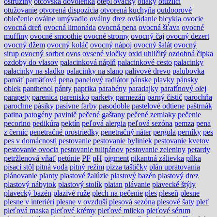
ostružiny
otcovská dovolenka
otepľovačky
otlaky
otužilci
otužovanie
otvorená dispozícia
otvorená kuchyňa
outdoorové
oblečenie
oválne umývadlo
oválny drez
ovládanie bicykla
ovocie
ovocná dreň
ovocná limonáda
ovocná pena
ovocná šťava
ovocné
muffiny
ovocné smoothie
ovocné stromy
ovocný čaj
ovocný dezert
ovocný džem
ovocný koláč
ovocný nápoj
ovocný šalát
ovocný
sirup
ovocný sorbet
ovos
ovsené vločky
oxid uhličitý
ozdobná čipka
ozdoby do vlasov
palacinková náplň
palacinkové cesto
palacinky
palacinky na sladko
palacinky na slano
palivové drevo
palubovka
pamäť
pamäťová pena
panelový radiátor
pánske plavky
pánsky
oblek
panthenol
pánty
paprika
parabény
paradajky
parafínový olej
parapety
parenica
parenisko
parkety
parmezán
parný čistič
parochňa
parochne
pásiky
pasívne farby
pasodoble
pastelové odtiene
paštrnák
patina
patogény
pavinič
pečené gaštany
pečené zemiaky
pečenie
pecorino
pedikúra
pektín
peľová alergia
peľová sezóna
pemza
pena
z černíc
penetračné prostriedky
penetračný náter
pergola
perníky
pes
pes v domácnosti
pestovanie
pestovanie byliniek
pestovanie kvetov
pestovanie ovocia
pestovanie tulipánov
pestovanie zeleniny
petardy
petržlenová vňať
petúnie
PF
pH
pigment
pikantná zálievka
pílka
písací stôl
pitná voda
pitný režim
pizza taštičky
plán upratovania
plánovanie
planty
plastové žalúzie
plastový bazén
plastový drez
plastový nábytok
plastový stolík
platan
plávanie
plavecké štýly
plavecký bazén
plazivé ruže
plech na pečenie
ples
pleseň
plesne
plesne v interiéri
plesne v ovzduší
plesová sezóna
plesové šaty
pleť
pleťová maska
pleťové krémy
pleťové mlieko
pleťové sérum