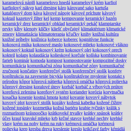
karamelová náplň
karamelovo hnedá
karamelový krém
karfiol
karfiolový nákyp
karí dresing
káro
kárované sako
kartuša
katalógový dom
káva
kávové nápoje
kávové príchute
kávový
koktail
kazetový filter
kel
kemp
kempovanie
keramický bazén
keramický drez
keramický obklad
keramický pekáč
klampiarske
prvky
kĺby
klenoty
klíčky
kliešť obyčajný
klimaktérium
klimatické
zmeny
klimatizácia
klimatoterapia
kľučky
knihy
knižná kultúra
knižné príbehy
knižnica
koberce
koberec
kognitívne funkcie
kokosová múka
kokosové maslo
kokosové mlieko
kokosové vlákno
kokosový koktail
kokosový krém
kokosový olej
kokosový orech
kokteil
kolaps
kolaudácia
kolieskové korčule
kolíska
kombinovanie
farieb
kominár
komoda
kompost
kompostovanie
kompozitné dosky
komunikácia
komunikačná zóna
komunikačné zóny
komunikačné
zručnosti
končatiny
konferečný stolík
konferenčný stolík
konfety
konštrukcia na zavesenie bicykla
konštruktívne myslenie
kontakt s
prírodou
kôpor
kôprová nátierka
kôprová omáčka
kôprová polievka
kôprový dresing
koralové útesy
korbáč
korbáč z vŕbových prútov
koreňová zelenina
koreňový systém
koriander
korózia
korytnačka
kosačka
kosenie
kostná hmota
kotol
kovanie
kovový nábytok
kovový plot
kovový stolík
kozáky
kožená kabelka
kožené čižmy
kožené topánky
kozmetika
kožná bariéra
krabie tyčinky
králik s
rozmarínom
krásnoočko
krátkoveké trvalky
krátky spánok
krátky
účes
kraul
kravské mlieko
krb
krčné stavce
krehké nechty
krehké
vlasy
krém na nohy
krém na ruky
krémová omáčka
krémová
polievka
krep
kresba dreva
kreslenie
kreslo
krikľavé farby
kŕmidlá