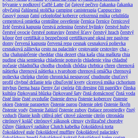
bývanie v podkroví
Caffé Latte
čaj
čajové pečivo
čakanka
čakanka
obyčajná
čalúnená stolička
camping
canisterapia
Cappuccino
časový posun
čatní
celoplošné koberce
celozrnná múka
celulitída
cementová omietka
centrálne osvetlenie
černica
černice
černicové
želé
čerstvá kapusta
čerstvá zelenina
čerstvé bylinky
čerstvé huby
čerstvé ovocie
čerstvé potraviny
čerstvé šťavy
čerstvý hrach
čerstvý
kôpor
čert
certifikát o bezpečnosti
certifikované okná pre pasívne
domy
červená kapusta
červená repa
cesnak
cesnaková polievka
cesnaková zálievka
cesto na palacinky
cestovanie
cestoviny
cha -
cha
chalupárčenie
cheddar
chia dezert
chia kaša
chia maškrta
chia
puding
chia semienka
chladenie potravín
chladenie vína
chladné
počasie
chladnička
chodba
chodník
chôdza
chrbtica
chren
chrenová
nátierka
chrenová nátierka s tvarohom
chrenová omáčka
chrenová
polievka
chrípka
chróm
chronická nespavosť
chudnutie
chuťový
profil
chybné držanie tela
cibuľovité kvety
cícerová múka
cichorium
intybus
čierna baza
čierny čaj
cigória
čili dresing
čili papričky
čínska
kultúra
čipkovaná blúzka
čipkované šaty
čistá domácnosť
čistá voda
čisté línie
čisté ovzdušie
čistenie dreva
čistenie kobercov
čistenie
okien
čistenie parapetov
čistenie parou
čistenie pleti
čistenie škvŕn
čistenie vody
čistenie žalúzií
čistenie zubov
čistiace prostriedky
čistý
vzduch
čítanie kníh
citlivá pleť
citové zázemie
citrón
citronáda
citrónový koláč
citrónový zákusok
citrusy
civilizačné choroby
čižmy
článkový radiátor
Clutch kabelka
čokoládová torta
čokoládové gule
čokoládové muffiny
čokoládové palacinky
čokoládovo hnedá
čokoládový koktail
čokoládový krém
corian