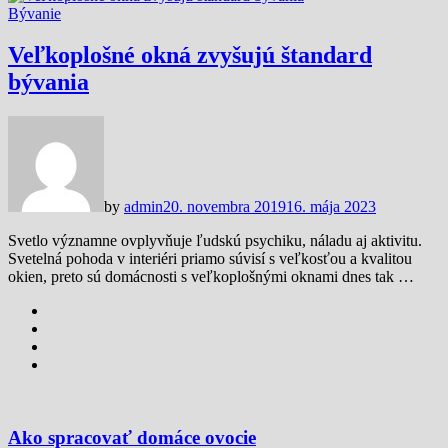
Bývanie
Veľkoplošné okná zvyšujú štandard
bývania
by
admin
20. novembra 2019
16. mája 2023
Svetlo významne ovplyvňuje ľudskú psychiku, náladu aj aktivitu.
Svetelná pohoda v interiéri priamo súvisí s veľkosťou a kvalitou
okien, preto sú domácnosti s veľkoplošnými oknami dnes tak …
Ako spracovať domáce ovocie