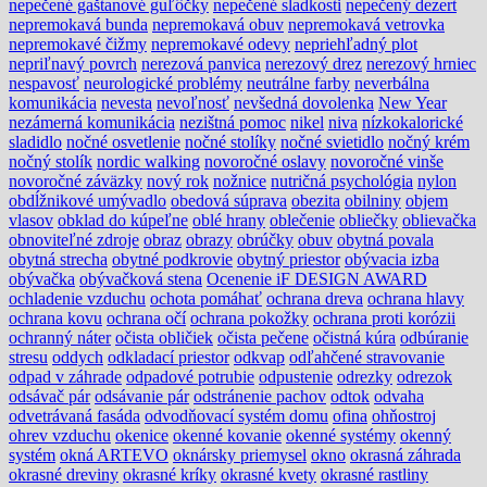
nepečené gaštanové guľôčky
nepečené sladkosti
nepečený dezert
nepremokavá bunda
nepremokavá obuv
nepremokavá vetrovka
nepremokavé čižmy
nepremokavé odevy
nepriehľadný plot
nepriľnavý povrch
nerezová panvica
nerezový drez
nerezový hrniec
nespavosť
neurologické problémy
neutrálne farby
neverbálna
komunikácia
nevesta
nevoľnosť
nevšedná dovolenka
New Year
nezámerná komunikácia
nezištná pomoc
nikel
niva
nízkokalorické
sladidlo
nočné osvetlenie
nočné stolíky
nočné svietidlo
nočný krém
nočný stolík
nordic walking
novoročné oslavy
novoročné vinše
novoročné záväzky
nový rok
nožnice
nutričná psychológia
nylon
obdĺžnikové umývadlo
obedová súprava
obezita
obilniny
objem
vlasov
obklad do kúpeľne
oblé hrany
oblečenie
obliečky
oblievačka
obnoviteľné zdroje
obraz
obrazy
obrúčky
obuv
obytná povala
obytná strecha
obytné podkrovie
obytný priestor
obývacia izba
obývačka
obývačková stena
Ocenenie iF DESIGN AWARD
ochladenie vzduchu
ochota pomáhať
ochrana dreva
ochrana hlavy
ochrana kovu
ochrana očí
ochrana pokožky
ochrana proti korózii
ochranný náter
očista obličiek
očista pečene
očistná kúra
odbúranie
stresu
oddych
odkladací priestor
odkvap
odľahčené stravovanie
odpad v záhrade
odpadové potrubie
odpustenie
odrezky
odrezok
odsávač pár
odsávanie pár
odstránenie pachov
odtok
odvaha
odvetrávaná fasáda
odvodňovací systém domu
ofina
ohňostroj
ohrev vzduchu
okenice
okenné kovanie
okenné systémy
okenný
systém
okná ARTEVO
oknársky priemysel
okno
okrasná záhrada
okrasné dreviny
okrasné kríky
okrasné kvety
okrasné rastliny