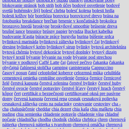
biologické hodiny
biologický odpad
blankyt
blokovanie pošty
blokovanie stránok
bob strih
bob účes
bodové osvetlenie
bodové
svetlá
bohémsky štýl
bolesť chrbta
bolesť kolena
bolesti hrdla
bolesti krížov
bór
borelióza
borovica
borovicové drevo
brána na
fotobunku
breakdance
brečtan
brnenie v končatinách
brokolica
bronzovo hnedá
broskyne
broskyňové smoothie
brúsenie dreva
brušné tance
brusnice
brúsny papier
bryndza
Bucket kabelka
budovanie šťastia
búracie práce
burgyňa
burina
búšenie srdca
bylinková marináda
bylinková zálievka
bylinkový čaj
bylinkový
dresing
bylinkový krém
bylinkový sirup
bylinky
bytová architektúra
bytová chémia
bytové dekorácie
bytové doplnky
bytový dizajn
bytový textil
bývanie
bývanie na vode
bývanie pod strechou
bývanie v podkroví
Caffé Latte
čaj
čajové pečivo
čakanka
čakanka
obyčajná
čalúnená stolička
camping
canisterapia
Cappuccino
časový posun
čatní
celoplošné koberce
celozrnná múka
celulitída
cementová omietka
centrálne osvetlenie
černica
černice
černicové
želé
čerstvá kapusta
čerstvá zelenina
čerstvé bylinky
čerstvé huby
čerstvé ovocie
čerstvé potraviny
čerstvé šťavy
čerstvý hrach
čerstvý
kôpor
čert
certifikát o bezpečnosti
certifikované okná pre pasívne
domy
červená kapusta
červená repa
cesnak
cesnaková polievka
cesnaková zálievka
cesto na palacinky
cestovanie
cestoviny
cha -
cha
chalupárčenie
cheddar
chia dezert
chia kaša
chia maškrta
chia
puding
chia semienka
chladenie potravín
chladenie vína
chladné
počasie
chladnička
chodba
chodník
chôdza
chrbtica
chren
chrenová
nátierka
chrenová nátierka s tvarohom
chrenová omáčka
chrenová