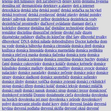
lešenia
deň tulipánov
deň zaľúbených
denný krém
dentálna hygiena
dentálna niť
dermatológia
detektory a alarmy
deti a internet
detoxikácia
detská izba
detská posteľ
detská sedačka na bicykel
detská tvorivosť
detská zvedavosť
detské plavky
detské poistky
detský nábytok
dezertný príbor
dezinfekcia
dezinfekcia vody
dezinfekčné prostriedky
diaľkové ovládanie
diamant
dieťa v
kolektíve
digestor
digitálna tlač
digitálne technológie
digitálny
regulátor
disciplína
dispozičné riešenie
divoké ruže
dizajn
dizajnérske radiátory
dlažba do kúpeľne
dlhé šaty
dlhoveké trvalky
dlhovekosť
DNA
dobrá nálada
dobrodružstvo
Doctor kabelka
dom
na vode
domáca bábovka
domáca citronáda
domáca dreň
domáca
knižnica
domáca limonáda
domáca marmeláda
domáca pedikúra
domáca pleťová maska
domáca tlačenka
domáca torta
domáca
vianočka
domáca zelenina
domáca zmrzlina
domáce buchty
domáce
čatní
domáce cukrovinky
domáce koláče
domáce krémeše
domáce
kúpalisko
domáce maškrty
domáce muffiny
domáce ovocie
domáce
palacinky
domáce paradajky
domáce pečenie
domáce práce
domáce
sirupy
domáce sladkosti
domáce spotrebiče
domáce sušienky
domáce úlohy
domáce vajíčka
domáce zvieratá
domáci cyklistický
stojan
domáci džem
domáci koláč
domáci lekvár
domáci miláčik
domáci mušt
domáci nanuk
domáci sirup
domáci trezor
domácnosť
doplnkové svietidlá
Doppio
dosiahnutie cieľa
dovolenka
dovolenka
na horách
dovolenka pri mori
dovolenka v prírode
dovolenkový
pobyt
dozrievanie plodín
drahé kovy
drdol
drevená fasáda
drevená
krytina
drevená podlaha
drevená skriňa
drevené okná
drevené