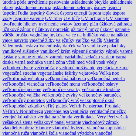
úrodná pôda
urýchlenie pestovania
uskladnenie bicykla
uskladnenie
obuvi
uskladnenie ovocia
uskladnenie zeleniny
úsmev
úspech
úspešní ľudia
úspešný človek
úspora energií
úspora tepla
úspora
vody
úsporné varenie
UV filter
UV lúče
UV ochrana
UV žiarenie
uvoľnenie hlienov
uvoľnenie svalov
územný plán
úžitková záhrada
úžitkové záhony
úžitkový porcelán
užitočný hmyz
úzkosť
uznanie
väčšie bruško
vaginálna mykóza
vajce na hniličku
vajce namäkko
vajce natvrdo
vaječné žĺtky
vaječníky
vajíčko
valčík
Valentín
Valentínska oslava
Valentínsky darček
vaňa
vanilkové palacinky
vanilkové sušienky
vanilkový krém
vápenné omietky
vápnik
varené
gaštany
varené zemiaky
varenie
variabilná sedačka
varicor
varná
doska
varná technika
varná zóna
včelí med
včelí vosk
včely
vchodové dvere
večerné šaty
vedomé prežívanie
vegetácia v zime
vegetačná strecha
vegetariánske fašírky
vejárovka
Veľká noc
veľkoformátové okná
veľkonočná bábovka
veľkonočná nedeľa
veľkonočná vianočka
veľkonočné menu
veľkonočné oslavy
veľkonočné pečenie
veľkonočné sviatky
veľkonočné tradície
veľkonočné vajíčka
veľkonočné zvyky
veľkonočný baranček
veľkonočný pondelok
veľkonočný vinš
veľkoplošné okná
veľkoplošné zrkadlo
veľký piatok
Veľtrh Fensterbau Frontale
Veľtrh v Norimbergu
venčenie psa
ventilácia
ventilačné mriežky
verejné kúpalisko
vertikálna záhrada
vertikulácia
Very Peri
vešiak
vešiaková stena
vešiakový panel
vetranie
viacbodový zámok
viacdielny obraz
Vianoce
vianočná hviezda
vianočná kapustnica
vianočná ruža
vianočná štóla
vianočná výzdoba
vianočné