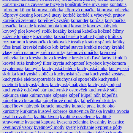
konštrukcia na zavesenie bicykla
konštruktívne myslenie
kontakt s
prírodou
kôpor
kôprová nátierka
kôprová omáčka
kôprová polievka
kôprový dresing
koralové útesy
korbáč
korbáč z vŕbových prútov
koreňová zelenina
koreňový systém
koriander
korózia
korytnačka
kosačka
kosenie
kostná hmota
kotol
kovanie
kovový nábytok
kovový plot
kovový stolík
kozáky
kožená kabelka
kožené čižmy
kožené topánky
kozmetika
kožná bariéra
krabie tyčinky
králik s
rozmarínom
krásnoočko
krátkoveké trvalky
krátky spánok
krátky
účes
kraul
kravské mlieko
krb
krčné stavce
krehké nechty
krehké
vlasy
krém na nohy
krém na ruky
krémová omáčka
krémová
polievka
krep
kresba dreva
kreslenie
kreslo
krikľavé farby
kŕmidlá
krovité ruže
kruhový filter
krycia schopnosť
kryobox
kryokomora
kryoterapia
kuchyňa
kuchynská batéria
kuchynská linka
kuchynská
skrinka
kuchynská stolička
kuchynská zástena
kuchynská zostava
kuchynské elektrospotrebiče
kuchynské spotrebiče
kuchynské
svietidlá
kuchynský drez
kuchynský nábytok
kuchynský odpad
kuchynský odsávač pár
kuchynský ostrovček
kuchynský stôl
kukurica siata
kulmovanie
kúpanie
kúpeľ
kúpeľ nôh
kúpeľňa
kúpeľňová keramika
kúpeľňové doplnky
kúpeľňové skrinky
kúpeľňový nábytok
kuracie nugetky
kuracie prsia
kurie oko
kuriozity
kurkuma
kusové koberce
kustovnica čínska
kvalita ovocia
kvalita ovzdušia
kvalita života
kvalitné osvetlenie
kvalitné
stravovanie
kvasená kapusta
kvasená zelenina
kvasinky
kvasnice
kvetinové vzory
kvetinový motív
kvety
kýchanie
kyprenie pôdy
kyselina citrónová
kyselina hyalurónová
kyselina jablčná
kyselina