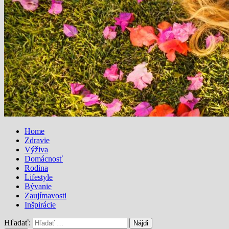
Home
Zdravie
Výživa
Domácnosť
Rodina
Lifestyle
Bývanie
Zaujímavosti
Inšpirácie
Hľadať: