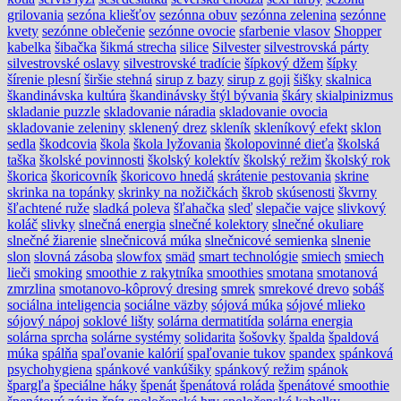
grilovania
sezóna kliešťov
sezónna obuv
sezónna zelenina
sezónne
kvety
sezónne oblečenie
sezónne ovocie
sfarbenie vlasov
Shopper
kabelka
šibačka
šikmá strecha
silice
Silvester
silvestrovská párty
silvestrovské oslavy
silvestrovské tradície
šípkový džem
šípky
šírenie plesní
širšie stehná
sirup z bazy
sirup z goji
šišky
skalnica
škandinávska kultúra
škandinávsky štýl bývania
škáry
skialpinizmus
skladanie puzzle
skladovanie náradia
skladovanie ovocia
skladovanie zeleniny
sklenený drez
skleník
skleníkový efekt
sklon
sedla
škodcovia
škola
škola lyžovania
školopovinné dieťa
školská
taška
školské povinnosti
školský kolektív
školský režim
školský rok
škorica
škoricovník
škoricovo hnedá
skrátenie pestovania
skrine
skrinka na topánky
skrinky na nožičkách
škrob
skúsenosti
škvrny
šľachtené ruže
sladká poleva
šľahačka
sleď
slepačie vajce
slivkový
koláč
slivky
slnečná energia
slnečné kolektory
slnečné okuliare
slnečné žiarenie
slnečnicová múka
slnečnicové semienka
slnenie
slon
slovná zásoba
slowfox
smäd
smart technológie
smiech
smiech
lieči
smoking
smoothie z rakytníka
smoothies
smotana
smotanová
zmrzlina
smotanovo-kôprový dresing
smrek
smrekové drevo
sobáš
sociálna inteligencia
sociálne väzby
sójová múka
sójové mlieko
sójový nápoj
soklové lišty
solárna dermatitída
solárna energia
solárna sprcha
solárne systémy
solidarita
šošovky
špalda
špaldová
múka
spálňa
spaľovanie kalórií
spaľovanie tukov
spandex
spánková
psychohygiena
spánkové vankúšiky
spánkový režim
spánok
špargľa
špeciálne háky
špenát
špenátová roláda
špenátové smoothie