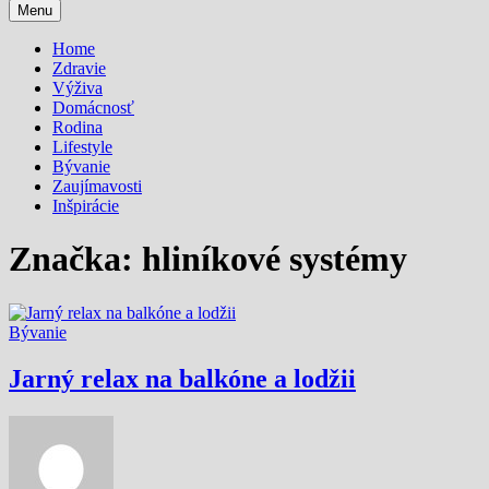
Menu
Home
Zdravie
Výživa
Domácnosť
Rodina
Lifestyle
Bývanie
Zaujímavosti
Inšpirácie
Značka:
hliníkové systémy
Bývanie
Jarný relax na balkóne a lodžii