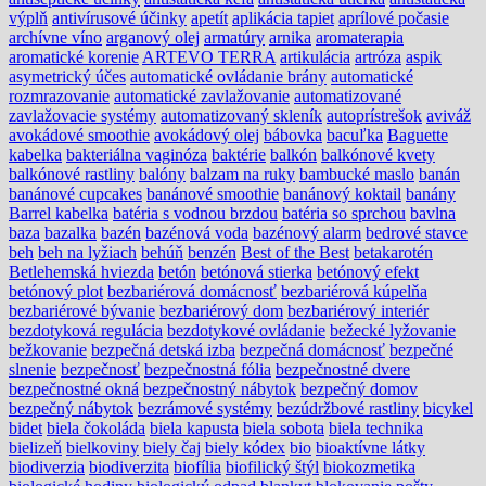
výplň
antivírusové účinky
apetít
aplikácia tapiet
aprílové počasie
archívne víno
arganový olej
armatúry
arnika
aromaterapia
aromatické korenie
ARTEVO TERRA
artikulácia
artróza
aspik
asymetrický účes
automatické ovládanie brány
automatické
rozmrazovanie
automatické zavlažovanie
automatizované
zavlažovacie systémy
automatizovaný skleník
autoprístrešok
aviváž
avokádové smoothie
avokádový olej
bábovka
bacuľka
Baguette
kabelka
bakteriálna vaginóza
baktérie
balkón
balkónové kvety
balkónové rastliny
balóny
balzam na ruky
bambucké maslo
banán
banánové cupcakes
banánové smoothie
banánový koktail
banány
Barrel kabelka
batéria s vodnou brzdou
batéria so sprchou
bavlna
baza
bazalka
bazén
bazénová voda
bazénový alarm
bedrové stavce
beh
beh na lyžiach
behúň
benzén
Best of the Best
betakarotén
Betlehemská hviezda
betón
betónová stierka
betónový efekt
betónový plot
bezbariérová domácnosť
bezbariérová kúpelňa
bezbariérové bývanie
bezbariérový dom
bezbariérový interiér
bezdotyková regulácia
bezdotykové ovládanie
bežecké lyžovanie
bežkovanie
bezpečná detská izba
bezpečná domácnosť
bezpečné
slnenie
bezpečnosť
bezpečnostná fólia
bezpečnostné dvere
bezpečnostné okná
bezpečnostný nábytok
bezpečný domov
bezpečný nábytok
bezrámové systémy
bezúdržbové rastliny
bicykel
bidet
biela čokoláda
biela kapusta
biela sobota
biela technika
bielizeň
bielkoviny
biely čaj
biely kódex
bio
bioaktívne látky
biodiverzia
biodiverzita
biofília
biofilický štýl
biokozmetika