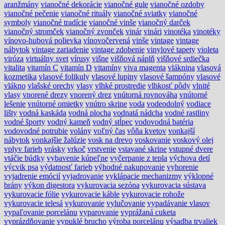
aranžmány
vianočné dekorácie
vianočné gule
vianočné ozdoby
vianočné pečenie
vianočné rituály
vianočné sviatky
vianočné
symboly
vianočné tradície
vianočné vinše
vianočný darček
vianočný stromček
vianočný zvonček
vinár
vinári
vinotéka
vinotéky
vínovo-hubová polievka
vínovočervená
vinše
vintage
vintage
nábytok
vintage zariadenie
vintage zdobenie
vinylové tapety
violeta
viróza
virtuálny svet
vírusy
višne
višňová náplň
višňové srdiečka
vitalita
vitamín C
vitamín D
vitamíny
viva magenta
vláknina
vlasová
kozmetika
vlasové folikuly
vlasové lupiny
vlasové šampóny
vlasové
vlákno
vlašské orechy
vlasy
vlhké prostredie
vlhkosť pôdy
vlnité
vlasy
vnorené drezy
vnorený drez
vnútorná rovnováha
vnútorné
lešenie
vnútorné omietky
vnútro skrine
voda
vodeodolný
vodiace
lišty
vodná kaskáda
vodná plocha
vodnatá nádcha
vodné rastliny
vodné športy
vodný kameň
vodný stĺpec
vodovodná batéria
vodovodné potrubie
volány
voľný čas
vôňa kvetov
vonkajší
nábytok
vonkajšie žalúzie
vosk na drevo
voskovanie
voskový olej
vplyv farieb
vrásky
vrkoč
vrstvenie
vstavané skrine
vstupné dvere
vtáčie búdky
vybavenie kúpeľne
vyčerpanie z tepla
výchova detí
výcvik psa
výdatnosť farieb
výhodné nakupovanie
vyhorenie
vyjadrenie emócií
vyjadrovanie
vyklápacie mechanizmy
výklopné
brány
výkon digestora
vykurovacia sezóna
vykurovacia sústava
vykurovacie fólie
vykurovacie káble
vykurovacie rohože
vykurovacie telesá
vykurovanie
vylučovanie
vypadávanie vlasov
vypaľovanie porcelánu
vyparovanie
vyprážaná cuketa
vyprázdňovanie
vypuklé brucho
výroba porcelánu
výsadba trvaliek