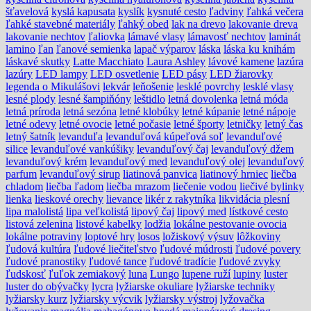
šťavelová
kyslá kapusata
kyslík
kysnuté cesto
ľadviny
ľahká večera
ľahké stavebné materiály
ľahký obed
lak na drevo
lakovanie dreva
lakovanie nechtov
ľaliovka
lámavé vlasy
lámavosť nechtov
laminát
lamino
ľan
ľanové semienka
lapač výparov
láska
láska ku knihám
láskavé skutky
Latte Macchiato
Laura Ashley
lávové kamene
lazúra
lazúry
LED lampy
LED osvetlenie
LED pásy
LED žiarovky
legenda o Mikulášovi
lekvár
leňošenie
lesklé povrchy
lesklé vlasy
lesné plody
lesné šampiňóny
leštidlo
letná dovolenka
letná móda
letná príroda
letná sezóna
letné klobúky
letné kúpanie
letné nápoje
letné odevy
letné ovocie
letné počasie
letné športy
letničky
letný čas
letný šatník
levanduľa
levanduľová kúpeľová soľ
levanduľové
silice
levanduľové vankúšiky
levanduľový čaj
levanduľový džem
levanduľový krém
levanduľový med
levanduľový olej
levanduľový
parfum
levanduľový sirup
liatinová panvica
liatinový hrniec
liečba
chladom
liečba ľadom
liečba mrazom
liečenie vodou
liečivé bylinky
lienka
lieskové orechy
lievance
likér z rakytníka
likvidácia plesní
lipa malolistá
lipa veľkolistá
lipový čaj
lipový med
lístkové cesto
listová zelenina
listové kabelky
lodžia
lokálne pestovanie ovocia
lokálne potraviny
loptové hry
losos
ložiskový výsuv
lôžkoviny
ľudová kultúra
ľudové liečiteľstvo
ľudové múdrosti
ľudové povery
ľudové pranostiky
ľudové tance
ľudové tradície
ľudové zvyky
ľudskosť
ľuľok zemiakový
luna
Lungo
lupene ruží
lupiny
luster
luster do obývačky
lycra
lyžiarske okuliare
lyžiarske techniky
lyžiarsky kurz
lyžiarsky výcvik
lyžiarsky výstroj
lyžovačka