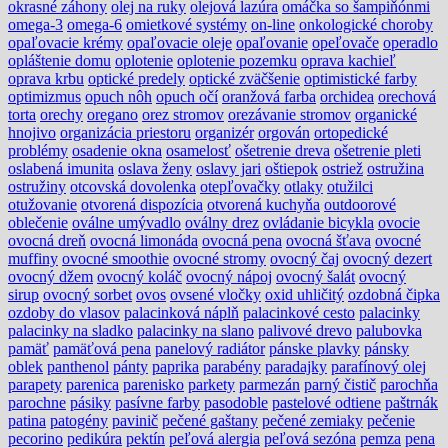
okrasné záhony
olej na ruky
olejová lazúra
omáčka so šampiňónmi
omega-3
omega-6
omietkové systémy
on-line
onkologické choroby
opaľovacie krémy
opaľovacie oleje
opaľovanie
opeľovače
operadlo
opláštenie domu
oplotenie
oplotenie pozemku
oprava kachieľ
oprava krbu
optické predely
optické zväčšenie
optimistické farby
optimizmus
opuch nôh
opuch očí
oranžová farba
orchidea
orechová
torta
orechy
oregano
orez stromov
orezávanie stromov
organické
hnojivo
organizácia priestoru
organizér
orgován
ortopedické
problémy
osadenie okna
osamelosť
ošetrenie dreva
ošetrenie pleti
oslabená imunita
oslava ženy
oslavy jari
oštiepok
ostriež
ostružina
ostružiny
otcovská dovolenka
otepľovačky
otlaky
otužilci
otužovanie
otvorená dispozícia
otvorená kuchyňa
outdoorové
oblečenie
oválne umývadlo
oválny drez
ovládanie bicykla
ovocie
ovocná dreň
ovocná limonáda
ovocná pena
ovocná šťava
ovocné
muffiny
ovocné smoothie
ovocné stromy
ovocný čaj
ovocný dezert
ovocný džem
ovocný koláč
ovocný nápoj
ovocný šalát
ovocný
sirup
ovocný sorbet
ovos
ovsené vločky
oxid uhličitý
ozdobná čipka
ozdoby do vlasov
palacinková náplň
palacinkové cesto
palacinky
palacinky na sladko
palacinky na slano
palivové drevo
palubovka
pamäť
pamäťová pena
panelový radiátor
pánske plavky
pánsky
oblek
panthenol
pánty
paprika
parabény
paradajky
parafínový olej
parapety
parenica
parenisko
parkety
parmezán
parný čistič
parochňa
parochne
pásiky
pasívne farby
pasodoble
pastelové odtiene
paštrnák
patina
patogény
pavinič
pečené gaštany
pečené zemiaky
pečenie
pecorino
pedikúra
pektín
peľová alergia
peľová sezóna
pemza
pena