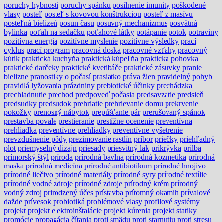
poruchy hybnosti
poruchy spánku
posilnenie imunity
poškodené
vlasy
posteľ
posteľ s kovovou konštrukciou
posteľ z masívu
posteľná bielizeň
posun času
posuvný mechanizmus
posvätná
bylinka
poťah na sedačku
poťahové látky
potápanie
potok
potraviny
pozitívna energia
pozitívne myslenie
pozitívne výsledky
prací
cyklus
prací program
pracovná doska
pracovné vzťahy
pracovný
kútik
praktická kuchyňa
praktická kúpeľňa
praktická pohovka
praktické darčeky
praktické kvetibáče
praktické zásuvky
pranie
bielizne
pranostiky o počasí
prasiatko
práva žien
pravidelný pohyb
pravidlá lyžovania
prázdniny
prebiotické účinky
prechádzka
prechladnutie
prechod
predpoveď počasia
predsavzatie
predsieň
predsudky
predsudok
prehriatie
prehrievanie domu
prekrvenie
pokožky
prenosný nábytok
prepúšťanie pár
prerušovaný spánok
prestavba povale
prestieranie
prestížne ocenenie
preventívna
prehliadka
preventívne prehliadky
preventívne vyšetrenie
prevzdušnenie pôdy
prezimovanie rastlín
príbor
priečky
priehľadný
plot
priemyselný dizajn
priesady
priesvitný lak
prikrývka
prilba
prímorský štýl
príroda
prírodná bavlna
prírodná kozmetika
prírodná
maska
prírodná medicína
prírodné antibiotikum
prírodné hnojivo
prírodné liečivo
prírodné materiály
prírodné syry
prírodné textílie
prírodné vodné zdroje
prírodné zdroje
prírodný krém
prírodný
vodný zdroj
prirodzený účes
prístavba
prítomný okamih
prívalové
dažde
prívesok
probiotiká
problémové vlasy
profilové systémy
projekt
projekt elektroinštalácie
projekt kúrenia
projekt statiky
promócie
propagácia čítania
proti smädu
proti starnutiu
proti stresu