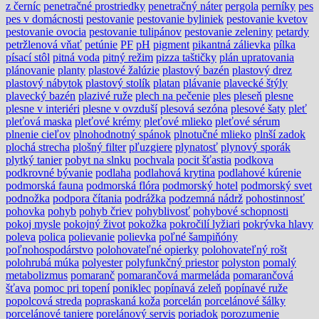
z černíc
penetračné prostriedky
penetračný náter
pergola
perníky
pes
pes v domácnosti
pestovanie
pestovanie byliniek
pestovanie kvetov
pestovanie ovocia
pestovanie tulipánov
pestovanie zeleniny
petardy
petržlenová vňať
petúnie
PF
pH
pigment
pikantná zálievka
pílka
písací stôl
pitná voda
pitný režim
pizza taštičky
plán upratovania
plánovanie
planty
plastové žalúzie
plastový bazén
plastový drez
plastový nábytok
plastový stolík
platan
plávanie
plavecké štýly
plavecký bazén
plazivé ruže
plech na pečenie
ples
pleseň
plesne
plesne v interiéri
plesne v ovzduší
plesová sezóna
plesové šaty
pleť
pleťová maska
pleťové krémy
pleťové mlieko
pleťové sérum
plnenie cieľov
plnohodnotný spánok
plnotučné mlieko
plnší zadok
plochá strecha
plošný filter
pľuzgiere
plynatosť
plynový sporák
plytký tanier
pobyt na slnku
pochvala
pocit šťastia
podkova
podkrovné bývanie
podlaha
podlahová krytina
podlahové kúrenie
podmorská fauna
podmorská flóra
podmorský hotel
podmorský svet
podnožka
podpora čítania
podrážka
podzemná nádrž
pohostinnosť
pohovka
pohyb
pohyb čriev
pohyblivosť
pohybové schopnosti
pokoj mysle
pokojný život
pokožka
pokročilí lyžiari
pokrývka hlavy
poleva
polica
polievanie
polievka
poľné šampiňóny
poľnohospodárstvo
polohovateľné opierky
polohovateľný rošt
polohrubá múka
polyester
polyfunkčný priestor
polyston
pomalý
metabolizmus
pomaranč
pomarančová marmeláda
pomarančová
šťava
pomoc pri topení
poniklec
popínavá zeleň
popínavé ruže
popolcová streda
popraskaná koža
porcelán
porcelánové šálky
porcelánové taniere
porelánový servis
poriadok
porozumenie