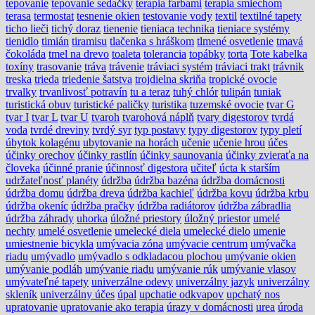
tepovanie
tepovanie sedačky
terapia farbami
terapia smiechom
terasa
termostat
tesnenie okien
testovanie vody
textil
textilné tapety
ticho lieči
tichý doraz
tienenie
tieniaca technika
tieniace systémy
tienidlo
timián
tiramisu
tlačenka s hráškom
tlmené osvetlenie
tmavá
čokoláda
tmel na drevo
toaleta
tolerancia
topábky
torta
Tote kabelka
toxíny
trasovanie
tráva
trávenie
tráviaci systém
tráviaci trakt
trávnik
treska
trieda
triedenie šatstva
trojdielna skriňa
tropické ovocie
trvalky
trvanlivosť potravín
tu a teraz
tuhý chlór
tulipán
tuniak
turistická obuv
turistické paličky
turistika
tuzemské ovocie
tvar G
tvar I
tvar L
tvar U
tvaroh
tvarohová náplň
tvary digestorov
tvrdá
voda
tvrdé dreviny
tvrdý syr
typ postavy
typy digestorov
typy pletí
úbytok kolagénu
ubytovanie na horách
učenie
učenie hrou
účes
účinky orechov
účinky rastlín
účinky saunovania
účinky zvieraťa na
človeka
účinné pranie
účinnosť digestora
učiteľ
úcta k starším
udržateľnosť planéty
údržba
údržba bazéna
údržba domácnosti
údržba domu
údržba dreva
údržba kachieľ
údržba kovu
údržba krbu
údržba okeníc
údržba pračky
údržba radiátorov
údržba zábradlia
údržba záhrady
uhorka
úložné priestory
úložný priestor
umelé
nechty
umelé osvetlenie
umelecké diela
umelecké dielo
umenie
umiestnenie bicykla
umývacia zóna
umývacie centrum
umývačka
riadu
umývadlo
umývadlo s odkladacou plochou
umývanie okien
umývanie podláh
umývanie riadu
umývanie rúk
umývanie vlasov
umývateľné tapety
univerzálne odevy
univerzálny jazyk
univerzálny
skleník
univerzálny účes
úpal
upchatie odkvapov
upchatý nos
upratovanie
upratovanie ako terapia
úrazy v domácnosti
urea
úroda