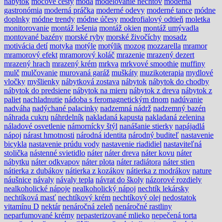
nábytok
močové cesty
móda
modelovanie nechtov
moderná
gastronómia
moderná práčka
moderné odevy
moderné tance
módne
doplnky
módne trendy
módne účesy
modrofialový odtieň
moletka
monitorovanie
montáž lešenia
montáž okien
montáž umývadla
montované bazény
morské ryby
morské živočíchy
mosadz
motivácia detí
motyka
motýle
motýlik
mozog
mozzarella
mramor
mramorový efekt
mramorový koláč
mrazenie
mrazený dezert
mrazený hrach
mrazený krém
mrkva
mrkvové smoothie
muffiny
mulč
mulčovanie
murovaná garáž
muškáty
muzikoterapia
mydlové
vločky
myšlienky
nábytková zostava
nábytok
nábytok do chodby
nábytok do predsiene
nábytok na mieru
nábytok z dreva
nábytok z
paliet
nachladnutie
nádoba s feromagnetickým dnom
nadúvanie
nadváha
nadýchané palacinky
nadzemná nádrž
nadzemný bazén
náhrada cukru
náhrdelník
nakladaná kapusta
nakladaná zelenina
náladové osvetlenie
námornícky štýl
nanášanie stierky
napájadlá
nápoj
nárast hmotnosti
národná identita
národný buditeľ
nastavenie
bicykla
nastavenie prúdu vody
nastavenie riadidiel
nastaviteľná
stolička
nástenné svietidlo
náter
náter dreva
náter kovu
náter
nábytku
náter odkvapov
náter plota
náter radiátora
náter stien
nátierka z dubákov
nátierka z kozákov
nátierka z modrákov
nature
náušnice
návaly
návaly tepla
návrat do školy
názorové rozdiely
nealkoholické nápoje
nealkoholický nápoj
nechtík lekársky
nechtíková masť
nechtíkový krém
nechtíkový olej
nedostatok
vitamínu D
nektár
nenáročná zeleň
nenáročné rastliny
neparfumované krémy
nepasterizované mlieko
nepečená torta