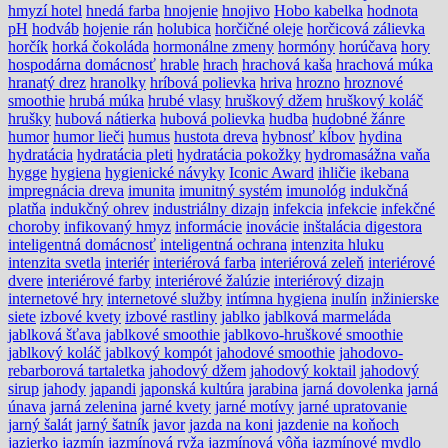
hmyzí hotel
hnedá farba
hnojenie
hnojivo
Hobo kabelka
hodnota
pH
hodváb
hojenie rán
holubica
horčičné oleje
horčicová zálievka
horčík
horká čokoláda
hormonálne zmeny
hormóny
horúčava
hory
hospodárna domácnosť
hrable
hrach
hrachová kaša
hrachová múka
hranatý drez
hranolky
hríbová polievka
hriva
hrozno
hroznové
smoothie
hrubá múka
hrubé vlasy
hruškový džem
hruškový koláč
hrušky
hubová nátierka
hubová polievka
hudba
hudobné žánre
humor
humor lieči
humus
hustota dreva
hybnosť kĺbov
hydina
hydratácia
hydratácia pleti
hydratácia pokožky
hydromasážna vaňa
hygge
hygiena
hygienické návyky
Iconic Award
ihličie
ikebana
impregnácia dreva
imunita
imunitný systém
imunológ
indukčná
platňa
indukčný ohrev
industriálny dizajn
infekcia
infekcie
infekčné
choroby
infikovaný hmyz
informácie
inovácie
inštalácia digestora
inteligentná domácnosť
inteligentná ochrana
intenzita hluku
intenzita svetla
interiér
interiérová farba
interiérová zeleň
interiérové
dvere
interiérové farby
interiérové žalúzie
interiérový dizajn
internetové hry
internetové služby
intímna hygiena
inulín
inžinierske
siete
izbové kvety
izbové rastliny
jablko
jablková marmeláda
jablková šťava
jablkové smoothie
jablkovo-hruškové smoothie
jablkový koláč
jablkový kompót
jahodové smoothie
jahodovo-
rebarborová tartaletka
jahodový džem
jahodový koktail
jahodový
sirup
jahody
japandi
japonská kultúra
jarabina
jarná dovolenka
jarná
únava
jarná zelenina
jarné kvety
jarné motívy
jarné upratovanie
jarný šalát
jarný šatník
javor
jazda na koni
jazdenie na koňoch
jazierko
jazmín
jazmínová ryža
jazmínová vôňa
jazmínové mydlo