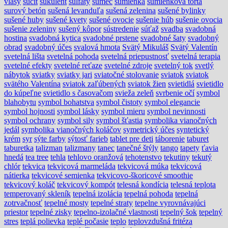
vlasy
súcit
sukulent
sulfáty
sumec
šumienka
šumienková torta
surový betón
sušená levanduľa
sušená zelenina
sušené bylinky
sušené huby
sušené kvety
sušené ovocie
sušenie húb
sušenie ovocia
sušenie zeleniny
sušený kôpor
sústredenie
súťaž
svadba
svadobná
hostina
svadobná kytica
svadobné prstene
svadobné šaty
svadobný
obrad
svadobný účes
svalová hmota
Svätý Mikuláš
Svätý Valentín
svetelná lišta
svetelná pohoda
svetelná priepustnosť
svetelná terapia
svetelné efekty
svetelné reťaze
svetelné zdroje
svetelný tok
svetlý
nábytok
sviatky
sviatky jari
sviatočné stolovanie
sviatok
sviatok
svätého Valentína
sviatok zaľúbených
sviatok žien
svietidlá
svietidlo
do kúpeľne
svietidlo s časovačom
svieža zeleň
svrbenie očí
symbol
blahobytu
symbol bohatstva
symbol čistoty
symbol elegancie
symbol hojnosti
symbol lásky
symbol mieru
symbol nevinnosti
symbol ochrany
symbol sily
symbol šťastia
symbolika vianočných
jedál
symbolika vianočných koláčov
symetrický účes
syntetický
krém
syr
sýte farby
sýtosť farieb
tablet pre deti
táborenie
taburet
taburetka
talizman
talizmany
tanec
tanečné štýly
tango
tapety
ťavia
hnedá
tea tree
tehla
tehlovo oranžová
tehotenstvo
tekutiny
tekutý
chlór
tekvica
tekvicová marmeláda
tekvicová múka
tekvicová
nátierka
tekvicové semienka
tekvicovo-škoricové smoothie
tekvicový koláč
tekvicový kompót
telesná kondícia
telesná teplota
temperovaný skleník
tepelná izolácia
tepelná pohoda
tepelná
zotrvačnosť
tepelné mosty
tepelné straty
tepelne vyrovnávajúci
priestor
tepelné zisky
tepelno-izolačné vlastnosti
tepelný šok
tepelný
stres
teplá polievka
teplé počasie
teplo
teplovzdušná fritéza