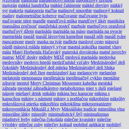
lyžovanie
magnólia
mahagónovo hnedá
majonézový dresing
majorán
mäkká handrička
mäkké čalúnenie
mäkké dreviny
mäkký
syr
makrela
malassezia
maľba
malinové smoothie
malinový koktail
maliny
malometrážne koberce
maľovanie
maľovanie bytu
maľovanie stien
mandle
mandľová múka
mandľový likér
manikúra
manuálna zručnosť
manželská posteľ
marhule
marhuľovo oranžová
marhuľový džem
marináda
marináda na mäso
marináda na ovocie
marmeláda
masáž
masáž lávovými kameňmi
masáž nôh
masáž tváre
mascarpone
masív
maska na tvár
maškrta
maslové cesto
mäsová
náplň
mäsová roláda
mäsový vývar
mastná pokožka
mastné vlasy
mäta
Matej Hrebenda Hačavský
materská dovolenka
matné povrchy
matrac
MDF dosky
mdloby
MDŽ
medová marináda
medovka
medovníky
medovo hnedá
medziľudské vzťahy
Medzinárodný deň
čokolády
Medzinárodný deň mlieka
Medzinárodný deň Slnka
Medzinárodný deň žien
medzizubný kaz
melanocyty
melanóm
melatonín
menopauza
menštruácia
menštruačný cyklus
mentálne
zdravie
mentol
Merry Christmas
Messenger kabelka
mestská
záhrada
mestské záhradkárstvo
metabolizmus
mier v duši
miešané
nápoje
miešaný drink
mikádo
mikina bez kapucne
mikina s
kapucňou
mikiny s nápismi
mikiny s podtlačou
mikrobióm
mikróby
mikrofázová utierka
mikroflóra
mikroklíma
mikroorganizmy
mikroventilácia
Mikuláš z Myry
Mikulášske tradície
minerálna vlna
minerálne látky
minerály
minimalistický štýl
minimalizmus
mladistvé ferby
mliečna čokoláda
mliečne kvasinky
mliečne
výrobky
mliečne zuby
mliečny koktail
mobilné aplikácie
mobilný