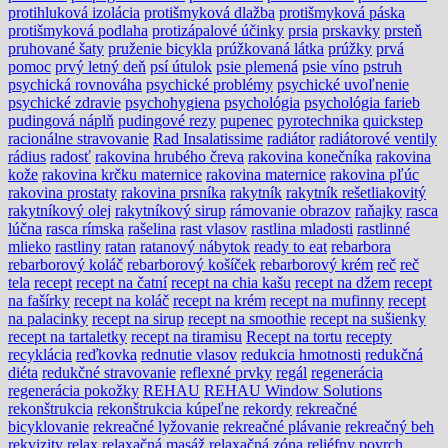
protihluková izolácia
protišmyková dlažba
protišmyková páska
protišmyková podlaha
protizápalové účinky
prsia
prskavky
prsteň
pruhované šaty
pruženie bicykla
prúžkovaná látka
prúžky
prvá
pomoc
prvý letný deň
psí útulok
psie plemená
psie víno
pstruh
psychická rovnováha
psychické problémy
psychické uvoľnenie
psychické zdravie
psychohygiena
psychológia
psychológia farieb
pudingová náplň
pudingové rezy
pupenec
pyrotechnika
quickstep
racionálne stravovanie
Rad Insalatissime
radiátor
radiátorové ventily
rádius
radosť
rakovina hrubého čreva
rakovina konečníka
rakovina
kože
rakovina krčku maternice
rakovina maternice
rakovina pľúc
rakovina prostaty
rakovina prsníka
rakytník
rakytník rešetliakovitý
rakytníkový olej
rakytníkový sirup
rámovanie obrazov
raňajky
rasca
lúčna
rasca rímska
rašelina
rast vlasov
rastlina mladosti
rastlinné
mlieko
rastliny
ratan
ratanový nábytok
ready to eat
rebarbora
rebarborový koláč
rebarborový košíček
rebarborový krém
reč
reč
tela
recept
recept na čatní
recept na chia kašu
recept na džem
recept
na fašírky
recept na koláč
recept na krém
recept na mufinny
recept
na palacinky
recept na sirup
recept na smoothie
recept na sušienky
recept na tartaletky
recept na tiramisu
Recept na tortu
recepty
recyklácia
reďkovka
rednutie vlasov
redukcia hmotnosti
redukčná
diéta
redukčné stravovanie
reflexné prvky
regál
regenerácia
regenerácia pokožky
REHAU
REHAU Window Solutions
rekonštrukcia
rekonštrukcia kúpeľne
rekordy
rekreačné
bicyklovanie
rekreačné lyžovanie
rekreačné plávanie
rekreačný beh
rekvizity
relax
relaxačná masáž
relaxačná zóna
reliéfny povrch