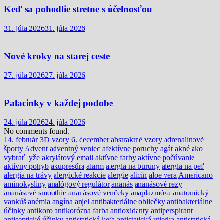
Keď sa pohodlie stretne s účelnosťou
31. júla 2026
31. júla 2026
Nové kroky na starej ceste
27. júla 2026
27. júla 2026
Palacinky v každej podobe
24. júla 2026
24. júla 2026
No comments found.
14. február
3D vzory
6. december
abstraktné vzory
adrenalínové
športy
Advent
adventný veniec
afektívne poruchy
agát
akné
ako
vybrať lyže
akrylátový email
aktívne farby
aktívne počúvanie
aktívny pohyb
akupresúra
alarm
alergia na buruny
alergia na peľ
alergia na trávy
alergické reakcie
alergie
alicín
aloe vera
Americano
aminokysliny
analógový regulátor
ananás
ananásové rezy
ananásové smoothie
ananásové venčeky
anaplazmóza
anatomický
vankúš
anémia
angína
anjel
antibakteriálne obliečky
antibakteriálne
účinky
antikoro
antikorózna farba
antioxidanty
antiperspirant
antiseptické účinky
antistatická kefa
antistatická utierka
antistatická