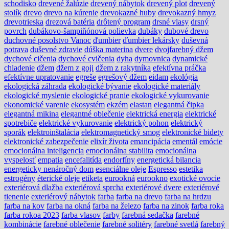
schodisko
drevené žalúzie
drevený nábytok
drevený plot
drevený
stolík
drevo
drevo na kúrenie
drevokazné huby
drevokazný hmyz
drevotrieska
drezová batéria
drôtený program
drsné vlasy
drsný
povrch
dubákovo-šampiňónová polievka
dubáky
dubové drevo
duchovné posolstvo Vanoc
ďumbier
ďumbier lekársky
duševná
potrava
duševné zdravie
dúška materina
dvere
dvojfarebný džem
dychové cičenia
dychové cvičenia
dyha
dymovnica
dynamické
chladenie
džem
džem z goji
džem z rakytníka
efektívna práčka
efektívne upratovanie
egreše
egrešový džem
eidam
ekológia
ekologická záhrada
ekologické bývanie
ekologické materiály
ekologické myslenie
ekologické pranie
ekologické vykurovanie
ekonomické varenie
ekosystém
ekzém
elastan
elegantná čipka
elegantná mikina
elegantné oblečenie
elektrická energia
elektrické
spotrebiče
elektrické vykurovanie
elektrický pohon
elektrický
sporák
elektroinštalácia
elektromagnetický smog
elektronické bidety
elektronické zabezpečenie
elixír života
emancipácia
ementál
emócie
emocionálna inteligencia
emocionálna stabilita
emocionálna
vyspelosť
empatia
encefalitída
endorfíny
energetická bilancia
energeticky nenáročný dom
esenciálne oleje
Espresso
estetika
estrogény
éterické oleje
etiketa
eurookná
eurookno
exotické ovocie
exteriérová dlažba
exteriérová sprcha
exteriérové dvere
exteriérové
tienenie
exteriérový nábytok
farba
farba na drevo
farba na hrdzu
farba na kov
farba na okná
farba na železo
farba na zinok
farba roka
farba rokoa 2023
farba vlasov
farby
farebná sedačka
farebné
kombinácie
farebné oblečenie
farebné solitéry
farebné svetlá
farebný