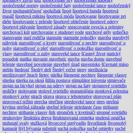
špenátový závin
špíz
spoločenské hry
spoločenské kabelky
spoločenské normy
spoločenské šaty
spoločenské tance
spoločenský
život
spolupatričnosť
spolužiak
šport
športová bunda
športová
masáž
športová mikina
športová móda
športovanie
športovanie pri
diéte
športovanie v prírode
športové oblečenie
športové odevy
športové plávanie
športové zásady
spracovanie ovocia a zeleniny
sprchovací kút
sprchovanie v studenej vode
sprchové gély
srdiečko
stanovanie
starí rodičia
starnutie
starnutie pokožky
staroba
starobylý
nábytok
starostlivosť o kvety
starostlivosť o nechty
starostlivosť o
nohy
starostlivosť o pleť
starostlivosť o pokožku
starostlivosť o
vlasy
starostlivosť o zuby
staroveké tance
šťastný život
statický
posudok
statika
stavanie stavebníc
stavba
stavba domu
stavebné
lešenie
stavebné povolenie
stavebný úrad
stavenisko
šťavnaté mäso
steblo
štedrosť
Štedrý deň
Štedrý večer
steny
sterilizácia
sterilizovaný hrach
štetec
stielka
štiepenie nechtov
štiepenie vlasov
stierka
stierka na okná
štíhla postava
stimulátor trávenia
stmievače
stojan na bicykel
stojan na odevy
stojan na šaty
stojanové svietidlo
stoličky
stolovanie
stolové svietidlo
stomatológia
stonková zelenina
stonkový zeler
strach
strava
strava v tehotenstve
stravovací plán
stravovací režim
strecha
strečing
stredoveké tance
stres
strešná
krytina
strešná záhrada
strešné lešenie
striedanie času
strihanie
nechtov
strihanie vlasov
štrk
stromček v kvetináči
stropné svietidlo
strukoviny
štruktúra dreva
štrukturovaná omietka
studená omáčka
stuhnuté svaly
stužková
štvorcové umývadlo
štvorlístok
štvornohý
kamarát
štýl bývania
substrát
suchá pokožka
suché omietky
suché