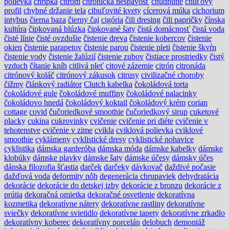
polievka
chrípka
chróm
chronická nespavosť
chudnutie
chuťový
profil
chybné držanie tela
cibuľovité kvety
cícerová múka
cichorium
intybus
čierna baza
čierny čaj
cigória
čili dresing
čili papričky
čínska
kultúra
čipkovaná blúzka
čipkované šaty
čistá domácnosť
čistá voda
čisté línie
čisté ovzdušie
čistenie dreva
čistenie kobercov
čistenie
okien
čistenie parapetov
čistenie parou
čistenie pleti
čistenie škvŕn
čistenie vody
čistenie žalúzií
čistenie zubov
čistiace prostriedky
čistý
vzduch
čítanie kníh
citlivá pleť
citové zázemie
citrón
citronáda
citrónový koláč
citrónový zákusok
citrusy
civilizačné choroby
čižmy
článkový radiátor
Clutch kabelka
čokoládová torta
čokoládové gule
čokoládové muffiny
čokoládové palacinky
čokoládovo hnedá
čokoládový koktail
čokoládový krém
corian
cottage
covid
čučoriedkové smoothie
čučoriedkový sirup
cuketové
placky
cukina
cukrovinky
cvičenie
cvičenie pri diéte
cvičenie v
tehotenstve
cvičenie v zime
cvikla
cviklová polievka
cviklové
smoothie
cyklámeny
cyklistické dresy
cyklistické nohavice
cyklistika
dámska garderóba
dámska móda
dámske kabelky
dámske
klobúky
dámske plavky
dámske šaty
dámske účesy
dámsky účes
dánska filozofia šťastia
darček
darčeky
dávkovač
daždivé počasie
dažďová voda
deformity nôh
degenerácia chrupaviek
dehydratácia
dekorácie
dekorácie do detskej izby
dekorácie z bronzu
dekorácie z
prútia
dekoračná omietka
dekoračné osvetlenie
dekoratívna
kozmetika
dekoratívne nátery
dekoratívne rastliny
dekoratívne
sviečky
dekoratívne svietidlo
dekoratívne tapety
dekoratívne zrkadlo
dekoratívny koberec
dekoratívny porcelán
delobuch
demontáž