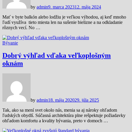
by
admin
9. marca 2023
12. mája 2024
Mať v byte balkón alebo lodžiu je veľkou výhodou, aj keď mnoho
ľudí využíva tieto miesta len na sušenie bielizne a na odkladanie
rôznych vecí. No …
Bývanie
Dobrý výhľad vďaka veľkoplošným
oknám
by
admin
18. mája 2020
29. júla 2025
Tak, ako sa mení svet okolo nás, menia sa aj nároky ohľadom
ľudských obydlí. Súčasná architektúra plne rešpektuje požiadavky
ohľadom komfortu a kvality bývania, preto v domoch …