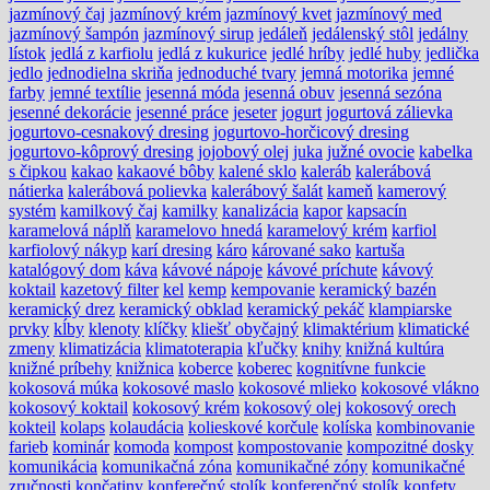
jazmínový čaj
jazmínový krém
jazmínový kvet
jazmínový med
jazmínový šampón
jazmínový sirup
jedáleň
jedálenský stôl
jedálny
lístok
jedlá z karfiolu
jedlá z kukurice
jedlé hríby
jedlé huby
jedlička
jedlo
jednodielna skriňa
jednoduché tvary
jemná motorika
jemné
farby
jemné textílie
jesenná móda
jesenná obuv
jesenná sezóna
jesenné dekorácie
jesenné práce
jeseter
jogurt
jogurtová zálievka
jogurtovo-cesnakový dresing
jogurtovo-horčicový dresing
jogurtovo-kôprový dresing
jojobový olej
juka
južné ovocie
kabelka
s čipkou
kakao
kakaové bôby
kalené sklo
kaleráb
kalerábová
nátierka
kalerábová polievka
kalerábový šalát
kameň
kamerový
systém
kamilkový čaj
kamilky
kanalizácia
kapor
kapsacín
karamelová náplň
karamelovo hnedá
karamelový krém
karfiol
karfiolový nákyp
karí dresing
káro
kárované sako
kartuša
katalógový dom
káva
kávové nápoje
kávové príchute
kávový
koktail
kazetový filter
kel
kemp
kempovanie
keramický bazén
keramický drez
keramický obklad
keramický pekáč
klampiarske
prvky
kĺby
klenoty
klíčky
kliešť obyčajný
klimaktérium
klimatické
zmeny
klimatizácia
klimatoterapia
kľučky
knihy
knižná kultúra
knižné príbehy
knižnica
koberce
koberec
kognitívne funkcie
kokosová múka
kokosové maslo
kokosové mlieko
kokosové vlákno
kokosový koktail
kokosový krém
kokosový olej
kokosový orech
kokteil
kolaps
kolaudácia
kolieskové korčule
kolíska
kombinovanie
farieb
kominár
komoda
kompost
kompostovanie
kompozitné dosky
komunikácia
komunikačná zóna
komunikačné zóny
komunikačné
zručnosti
končatiny
konferečný stolík
konferenčný stolík
konfety