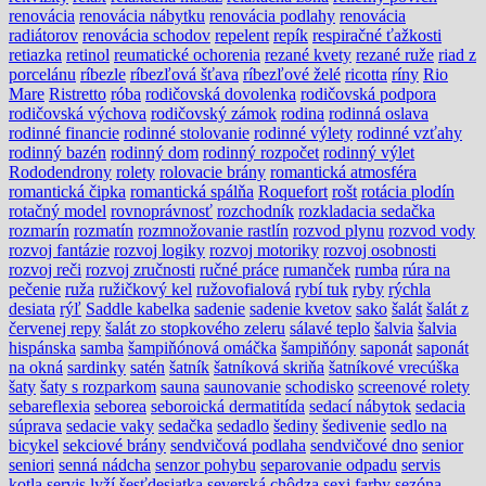
renovácia
renovácia nábytku
renovácia podlahy
renovácia
radiátorov
renovácia schodov
repelent
repík
respiračné ťažkosti
retiazka
retinol
reumatické ochorenia
rezané kvety
rezané ruže
riad z
porcelánu
ríbezle
ríbezľová šťava
ríbezľové želé
ricotta
ríny
Rio
Mare
Ristretto
róba
rodičovská dovolenka
rodičovská podpora
rodičovská výchova
rodičovský zámok
rodina
rodinná oslava
rodinné financie
rodinné stolovanie
rodinné výlety
rodinné vzťahy
rodinný bazén
rodinný dom
rodinný rozpočet
rodinný výlet
Rododendrony
rolety
rolovacie brány
romantická atmosféra
romantická čipka
romantická spálňa
Roquefort
rošt
rotácia plodín
rotačný model
rovnoprávnosť
rozchodník
rozkladacia sedačka
rozmarín
rozmatín
rozmnožovanie rastlín
rozvod plynu
rozvod vody
rozvoj fantázie
rozvoj logiky
rozvoj motoriky
rozvoj osobnosti
rozvoj reči
rozvoj zručnosti
ručné práce
rumanček
rumba
rúra na
pečenie
ruža
ružičkový kel
ružovofialová
rybí tuk
ryby
rýchla
desiata
rýľ
Saddle kabelka
sadenie
sadenie kvetov
sako
šalát
šalát z
červenej repy
šalát zo stopkového zeleru
sálavé teplo
šalvia
šalvia
hispánska
samba
šampiňónová omáčka
šampiňóny
saponát
saponát
na okná
sardinky
satén
šatník
šatníková skriňa
šatníkové vrecúška
šaty
šaty s rozparkom
sauna
saunovanie
schodisko
screenové rolety
sebareflexia
seborea
seboroická dermatitída
sedací nábytok
sedacia
súprava
sedacie vaky
sedačka
sedadlo
šediny
šedivenie
sedlo na
bicykel
sekciové brány
sendvičová podlaha
sendvičové dno
senior
seniori
senná nádcha
senzor pohybu
separovanie odpadu
servis
kotla
servis lyží
šesťdesiatka
severská chôdza
sexi farby
sezóna