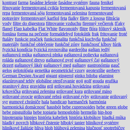
kontrast
farma
fasádne lešenie
fasádne systémy
fauna
fenikel
fénovanie
fermentovaná cvikla
fermentovaná kapusta
fermentovaná
repa
fermentovaná sója
fermentovaná zelenina
fermentované
potraviny
fermentovaný karfiol
feta
fialky
filety z lososa
filtrácia
vody
filtre do digestora
filtrovanie vzduchu
firemný večierok
fľaky
flanel
Flap kabelka
Flat White
flavonoidy
flitre
flóra
fóliový skleník
fontána
forma na pečenie
formaldehyd
fotokútik
frak
fritovanie
froté
ftaláty
funkcie pračiek
funkcionalita
funkčná kuchyňa
funkčné
materiály
funkčné oblečenie
funkčné zóny
funkčnosť kĺbov
fúrik
fyzická kondícia
fyzická rovnováha
garderóba
gaštan jedlý
gaštanová múka
gaštanová plnka
gaštanová polievka
gaštanová
roláda
gaštanové drevo
gaštanové pyré
gaštanový čaj
gaštanový
dezert
gaštanový likér
gaštanový med
gaštany
gastronómia
gauč
gelos
gelotológia
genetika
geometrické vzory
geotextílie
gerbery
German Design Award
gigant
gingerol
ginko biloba
glaming
glazúrované tehly
globálne otepľovanie
goji
golf
gouda
grafika
granitový drez
gravidita
gril
grilovaná hovädzina
grilovaná
krkovička
grilovaná zelenina
grilované kura
grilované mäso
grilované ovocie
grilované rebrá
grilované ryby
grilovanie
grilovaný
syr
gumové chrániče
hala
handicap
harmanček
harmónia
harmonická domácnosť
hausbót
hebe cupressoides
hebe green globe
hebe pinguifolia
hebe topiaria
hemoglobín
hermelín
hip-hop
hipoterapia
hippies
história kabeliek
história klobúkov
hladká múka
hladký povrch
hĺbkové čistenie
hlboký tanier
hliníkové systémy
hliníkové žalúzie
hliva
hloh
hlúbová zelenina
hlučnosť spotrebičov