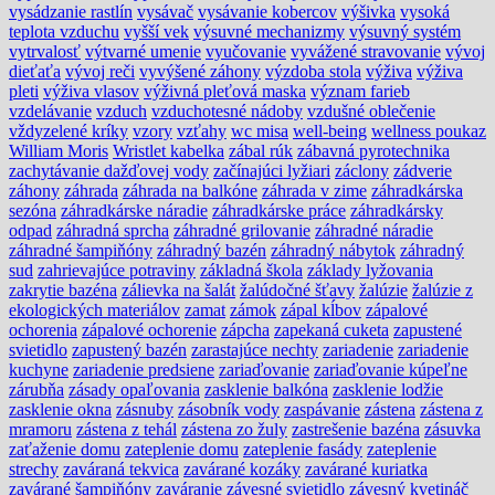
vysádzanie rastlín
vysávač
vysávanie kobercov
výšivka
vysoká
teplota vzduchu
vyšší vek
výsuvné mechanizmy
výsuvný systém
vytrvalosť
výtvarné umenie
vyučovanie
vyvážené stravovanie
vývoj
dieťaťa
vývoj reči
vyvýšené záhony
výzdoba stola
výživa
výživa
pleti
výživa vlasov
výživná pleťová maska
význam farieb
vzdelávanie
vzduch
vzduchotesné nádoby
vzdušné oblečenie
vždyzelené kríky
vzory
vzťahy
wc misa
well-being
wellness poukaz
William Moris
Wristlet kabelka
zábal rúk
zábavná pyrotechnika
zachytávanie dažďovej vody
začínajúci lyžiari
záclony
zádverie
záhony
záhrada
záhrada na balkóne
záhrada v zime
záhradkárska
sezóna
záhradkárske náradie
záhradkárske práce
záhradkársky
odpad
záhradná sprcha
záhradné grilovanie
záhradné náradie
záhradné šampiňóny
záhradný bazén
záhradný nábytok
záhradný
sud
zahrievajúce potraviny
základná škola
základy lyžovania
zakrytie bazéna
zálievka na šalát
žalúdočné šťavy
žalúzie
žalúzie z
ekologických materiálov
zamat
zámok
zápal kĺbov
zápalové
ochorenia
zápalové ochorenie
zápcha
zapekaná cuketa
zapustené
svietidlo
zapustený bazén
zarastajúce nechty
zariadenie
zariadenie
kuchyne
zariadenie predsiene
zariaďovanie
zariaďovanie kúpeľne
zárubňa
zásady opaľovania
zasklenie balkóna
zasklenie lodžie
zasklenie okna
zásnuby
zásobník vody
zaspávanie
zástena
zástena z
mramoru
zástena z tehál
zástena zo žuly
zastrešenie bazéna
zásuvka
zaťaženie domu
zateplenie domu
zateplenie fasády
zateplenie
strechy
zaváraná tekvica
zavárané kozáky
zavárané kuriatka
zavárané šampiňóny
zaváranie
závesné svietidlo
závesný kvetináč