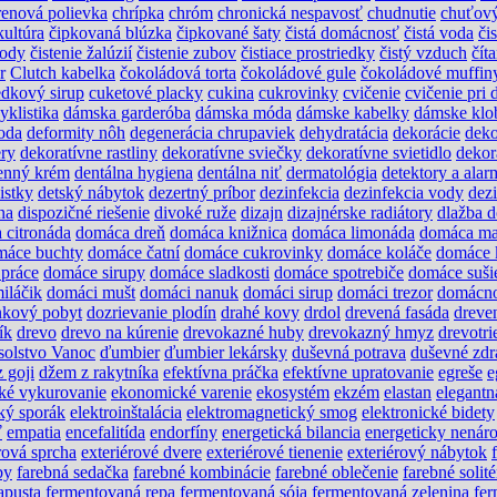
renová polievka
chrípka
chróm
chronická nespavosť
chudnutie
chuťový
kultúra
čipkovaná blúzka
čipkované šaty
čistá domácnosť
čistá voda
čis
vody
čistenie žalúzií
čistenie zubov
čistiace prostriedky
čistý vzduch
čít
r
Clutch kabelka
čokoládová torta
čokoládové gule
čokoládové muffin
edkový sirup
cuketové placky
cukina
cukrovinky
cvičenie
cvičenie pri 
yklistika
dámska garderóba
dámska móda
dámske kabelky
dámske klo
oda
deformity nôh
degenerácia chrupaviek
dehydratácia
dekorácie
deko
ery
dekoratívne rastliny
dekoratívne sviečky
dekoratívne svietidlo
dekor
enný krém
dentálna hygiena
dentálna niť
dermatológia
detektory a alar
istky
detský nábytok
dezertný príbor
dezinfekcia
dezinfekcia vody
dez
na
dispozičné riešenie
divoké ruže
dizajn
dizajnérske radiátory
dlažba 
 citronáda
domáca dreň
domáca knižnica
domáca limonáda
domáca ma
máce buchty
domáce čatní
domáce cukrovinky
domáce koláče
domáce 
práce
domáce sirupy
domáce sladkosti
domáce spotrebiče
domáce suši
iláčik
domáci mušt
domáci nanuk
domáci sirup
domáci trezor
domácn
nkový pobyt
dozrievanie plodín
drahé kovy
drdol
drevená fasáda
dreve
ík
drevo
drevo na kúrenie
drevokazné huby
drevokazný hmyz
drevotri
solstvo Vanoc
ďumbier
ďumbier lekársky
duševná potrava
duševné zdr
 goji
džem z rakytníka
efektívna práčka
efektívne upratovanie
egreše
e
ké vykurovanie
ekonomické varenie
ekosystém
ekzém
elastan
elegantn
cký sporák
elektroinštalácia
elektromagnetický smog
elektronické bidety
ť
empatia
encefalitída
endorfíny
energetická bilancia
energeticky nenár
rová sprcha
exteriérové dvere
exteriérové tienenie
exteriérový nábytok
by
farebná sedačka
farebné kombinácie
farebné oblečenie
farebné solité
apusta
fermentovaná repa
fermentovaná sója
fermentovaná zelenina
fer