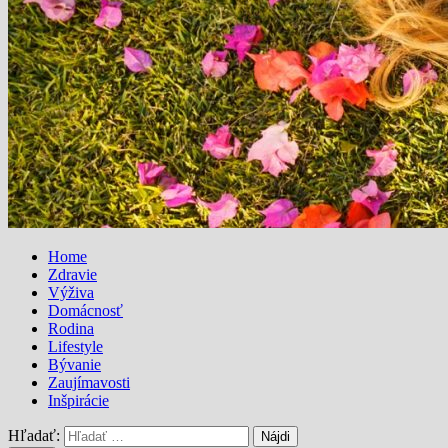
Home
Zdravie
Výživa
Domácnosť
Rodina
Lifestyle
Bývanie
Zaujímavosti
Inšpirácie
Hľadať: