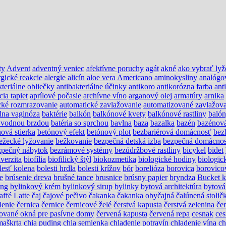
ty
Advent
adventný veniec
afektívne poruchy
agát
akné
ako vybrať lyž
rgické reakcie
alergie
alicín
aloe vera
Americano
aminokysliny
analógo
kteriálne obliečky
antibakteriálne účinky
antikoro
antikorózna farba
ant
cia tapiet
aprílové počasie
archívne víno
arganový olej
armatúry
arnika
cké rozmrazovanie
automatické zavlažovanie
automatizované zavlažova
álna vaginóza
baktérie
balkón
balkónové kvety
balkónové rastliny
baló
s vodnou brzdou
batéria so sprchou
bavlna
baza
bazalka
bazén
bazénov
ová stierka
betónový efekt
betónový plot
bezbariérová domácnosť
bez
ežecké lyžovanie
bežkovanie
bezpečná detská izba
bezpečná domácno
zpečný nábytok
bezrámové systémy
bezúdržbové rastliny
bicykel
bidet
verzita
biofília
biofilický štýl
biokozmetika
biologické hodiny
biologic
lesť kolena
bolesti hrdla
bolesti krížov
bór
borelióza
borovica
borovico
e
brúsenie dreva
brušné tance
brusnice
brúsny papier
bryndza
Bucket k
ing
bylinkový krém
bylinkový sirup
bylinky
bytová architektúra
bytová
affé Latte
čaj
čajové pečivo
čakanka
čakanka obyčajná
čalúnená stolič
lenie
černica
černice
černicové želé
čerstvá kapusta
čerstvá zelenina
če
ikované okná pre pasívne domy
červená kapusta
červená repa
cesnak
ces
maškrta
chia puding
chia semienka
chladenie potravín
chladenie vína
ch