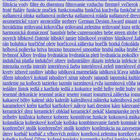
filtrácia vody
filtre do digestora
filtrovanie vzduchu
firemný večierok
froté
ftaláty
funkcie pračiek
funkcionalita
funkčná kuchyňa
funkčné m
gaštanová plnka
gaštanová polievka
gaštanová roláda
gaštanové drev
geometrické vzory
geotextílie
gerbery
German Design Award
gigant
hovädzina
grilovaná krkovička
grilovaná zelenina
grilované kura
gri
harmonická domácnosť
hausbót
hebe cupressoides
hebe green globe
povrch
hĺbkové čistenie
hlboký tanier
hliníkové systémy
hliníkové ža
rán
holubica
horčičné oleje
horčicová zálievka
horčík
horká čokoláda
hríbová polievka
hriva
hrozno
hroznové smoothie
hrubá múka
hrubé 
hybnosť kĺbov
hydina
hydratácia
hydratácia pleti
hydratácia pokožky
indukčná platňa
indukčný ohrev
industriálny dizajn
infekcia
infekcie
intenzita svetla
interiér
interiérová farba
interiérová zeleň
interiérové 
kvety
izbové rastliny
jablko
jablková marmeláda
jablková šťava
jablk
džem
jahodový koktail
jahodový sirup
jahody
japandi
japonská kultú
jazdenie na koňoch
jazierko
jazmín
jazmínová ryža
jazmínová vôňa
j
jedálny lístok
jedlá z karfiolu
jedlá z kukurice
jedlé hríby
jedlé huby
j
jesenné dekorácie
jesenné práce
jeseter
jogurt
jogurtová zálievka
jogu
kakaové bôby
kalené sklo
kaleráb
kalerábová nátierka
kalerábová pol
karamelový krém
karfiol
karfiolový nákyp
karí dresing
káro
kárované
keramický drez
keramický obklad
keramický pekáč
klampiarske prvk
príbehy
knižnica
koberce
koberec
kognitívne funkcie
kokosová múka
kolaudácia
kolieskové korčule
kolíska
kombinovanie farieb
kominár
konferečný stolík
konferenčný stolík
konfety
konštrukcia na zaveseni
útesy
korbáč
korbáč z vŕbových prútov
koreňová zelenina
koreňový 
kabelka
kožené čižmy
kožené topánky
kozmetika
kožná bariéra
krabi