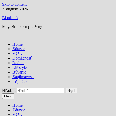
Skip to content
7. augusta 2026
Blanka.sk
Magazín nielen pre ženy
Home
Zdravie
Výživa
Domácnosť
Rodina
Lifestyle
Bývanie
Zaujímavosti
Inšpirácie
Hľadať:
Menu
Home
Zdravie
Výživa