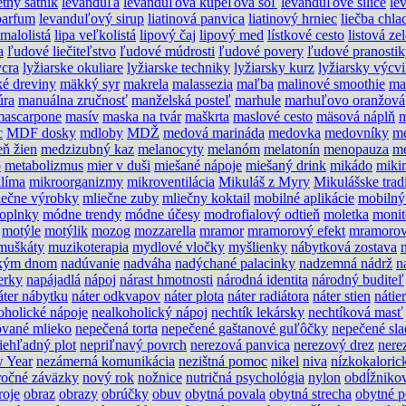
etný šatník
levanduľa
levanduľová kúpeľová soľ
levanduľové silice
le
parfum
levanduľový sirup
liatinová panvica
liatinový hrniec
liečba chl
 malolistá
lipa veľkolistá
lipový čaj
lipový med
lístkové cesto
listová ze
a
ľudové liečiteľstvo
ľudové múdrosti
ľudové povery
ľudové pranosti
ycra
lyžiarske okuliare
lyžiarske techniky
lyžiarsky kurz
lyžiarsky výcv
é dreviny
mäkký syr
makrela
malassezia
maľba
malinové smoothie
ma
úra
manuálna zručnosť
manželská posteľ
marhule
marhuľovo oranžová
mascarpone
masív
maska na tvár
maškrta
maslové cesto
mäsová náplň
m
c
MDF dosky
mdloby
MDŽ
medová marináda
medovka
medovníky
m
ň žien
medzizubný kaz
melanocyty
melanóm
melatonín
menopauza
me
o
metabolizmus
mier v duši
miešané nápoje
miešaný drink
mikádo
miki
líma
mikroorganizmy
mikroventilácia
Mikuláš z Myry
Mikulášske trad
iečne výrobky
mliečne zuby
mliečny koktail
mobilné aplikácie
mobilný
oplnky
módne trendy
módne účesy
modrofialový odtieň
moletka
monit
motýle
motýlik
mozog
mozzarella
mramor
mramorový efekt
mramorov
muškáty
muzikoterapia
mydlové vločky
myšlienky
nábytková zostava
ckým dnom
nadúvanie
nadváha
nadýchané palacinky
nadzemná nádrž
n
erky
napájadlá
nápoj
nárast hmotnosti
národná identita
národný buditeľ
áter nábytku
náter odkvapov
náter plota
náter radiátora
náter stien
nátie
oholické nápoje
nealkoholický nápoj
nechtík lekársky
nechtíková masť
ované mlieko
nepečená torta
nepečené gaštanové guľôčky
nepečené sla
iehľadný plot
nepriľnavý povrch
nerezová panvica
nerezový drez
nere
 Year
nezámerná komunikácia
nezištná pomoc
nikel
niva
nízkokalorick
ročné záväzky
nový rok
nožnice
nutričná psychológia
nylon
obdĺžniko
roje
obraz
obrazy
obrúčky
obuv
obytná povala
obytná strecha
obytné p