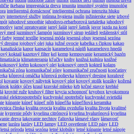
olievka
hudba
hudobné žánre
humor
humor lieči
humus
hustota dreva
hličie
ikebana
impregnácia dreva
imunita
imunitný systém
imunológ
tora
inteligentná domácnosť
inteligentná ochrana
intenzita hluku
hry
internetové služby
intímna hygiena
inulín
inžinierske siete
izbové
mpót
jahodové smoothie
jahodovo-rebarborová tartaletka
jahodový
 motívy
jarné upratovanie
jarný šalát
jarný šatník
javor
jazda na koni
ový med
jazmínový šampón
jazmínový sirup
jedáleň
jedálenský stôl
 farby
jemné textílie
jesenná móda
jesenná obuv
jesenná sezóna
vý dresing
jojobový olej
juka
južné ovocie
kabelka s čipkou
kakao
kanalizácia
kapor
kapsacín
karamelová náplň
karamelovo hnedá
ový koktail
kazetový filter
kel
kemp
kempovanie
keramický bazén
limatizácia
klimatoterapia
kľučky
knihy
knižná kultúra
knižné
kokosový krém
kokosový olej
kokosový orech
kokteil
kolaps
nikačná zóna
komunikačné zóny
komunikačné zručnosti
končatiny
erka
kôprová omáčka
kôprová polievka
kôprový dresing
koralové
ol
kovanie
kovový nábytok
kovový plot
kovový stolík
kozáky
kožená
pánok
krátky účes
kraul
kravské mlieko
krb
krčné stavce
krehké
lá
krovité ruže
kruhový filter
krycia schopnosť
kryobox
kryokomora
nské elektrospotrebiče
kuchynské spotrebiče
kuchynské svietidlá
ie
kúpanie
kúpeľ
kúpeľ nôh
kúpeľňa
kúpeľňová keramika
ovnica čínska
kvalita ovocia
kvalita ovzdušia
kvalita života
kvalitné
ie
kyprenie pôdy
kyselina citrónová
kyselina hyalurónová
kyselina
vanie dreva
lakovanie nechtov
ľaliovka
lámavé vlasy
lámavosť
mene
lazúra
lazúry
LED lampy
LED osvetlenie
LED pásy
LED
letná príroda
letná sezóna
letné klobúky
letné kúpanie
letné nápoje