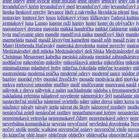
letné odevy
letné ovocie
letné počasie
letné športy
letničky
letný čas
l
levanduľový krém
levanduľový med
levanduľový olej
levanduľový 
lienka
lieskové orechy
lievance
likér z rakytníka
likvidácia plesní
lipa
potraviny
loptové hry
losos
ložiskový výsuv
lôžkoviny
ľudová kultúr
zemiakový
luna
Lungo
lupene ruží
lupiny
luster
luster do obývačky
l
majonézový dresing
majorán
mäkká handrička
mäkké čalúnenie
mäkk
bytu
maľovanie stien
mandle
mandľová múka
mandľový likér
manik
marmeláda
masáž
masáž lávovými kameňmi
masáž nôh
masáž tváre
Matej Hrebenda Hačavský
materská dovolenka
matné povrchy
matra
Medzinárodný deň mlieka
Medzinárodný deň Slnka
Medzinárodný de
Christmas
Messenger kabelka
mestská záhrada
mestské záhradkárstv
podtlačou
mikrobióm
mikróby
mikrofázová utierka
mikroflóra
mikrok
minimalizmus
mladistvé ferby
mliečna čokoláda
mliečne kvasinky
ml
gastronómia
moderná práčka
moderné odevy
moderné tance
módne d
bazény
morské ryby
morské živočíchy
mosadz
motivácia detí
motyka
mrkva
mrkvové smoothie
muffiny
mulč
mulčovanie
murovaná garáž
nábytok z dreva
nábytok z paliet
nachladnutie
nádoba s feromagneti
nakladaná zelenina
náladové osvetlenie
námornícky štýl
nanášanie sti
nastaviteľná stolička
nástenné svietidlo
náter
náter dreva
náter kovu
n
náušnice
návaly
návaly tepla
návrat do školy
názorové rozdiely
nealk
nenáročná zeleň
nenáročné rastliny
neparfumované krémy
nepasteriz
nepremokavá vetrovka
nepremokavé čižmy
nepremokavé odevy
nepr
neverbálna komunikácia
nevesta
nevoľnosť
nevšedná dovolenka
New
nočný stolík
nordic walking
novoročné oslavy
novoročné vinše
novo
do kúpeľne
oblé hrany
oblečenie
obliečky
oblievačka
obnoviteľné zd