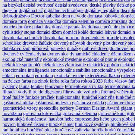
na bicykel
detská tvorivosť
detská zvedavosť
detské plavky
detské po
digestor
digitálna tlač
digitálne technológie
digitálny regulátor
disciplí
dobrodružstvo
Doctor kabelka
dom na vode
domáca bábovka
domáca
domáca torta
domáca vianočka
domáca zelenina
domáca zmrzlina
do
ovocie
domáce palacinky
domáce paradajky
domáce pečenie
domáce 
cyklistický stojan
domáci džem
domáci koláč
domáci lekvár
domáci m
dovolenka na horách
dovolenka pri mori
dovolenka v prírode
dovole
schodisko
drevené žalúzie
drevený nábytok
drevený plot
drevený stol
dubákovo-šampiňónová polievka
dubáky
dubové drevo
duchovné po
dychové cvičenia
dyha
dymovnica
dynamické chladenie
džem
džem z
ekologické materiály
ekologické myslenie
ekologické pranie
ekologic
elektrické spotrebiče
elektrické vykurovanie
elektrický pohon
elektri
emocionálna inteligencia
emocionálna stabilita
emocionálna vyspelos
etiketa
eurookná
eurookno
exotické ovocie
exteriérová dlažba
exterié
na železo
farba na zinok
farba roka
farba rokoa 2023
farba vlasov
far
systémy
fauna
fenikel
fénovanie
fermentovaná cvikla
fermentovaná k
filtrácia vody
filtre do digestora
filtrovanie vzduchu
firemný večierok
froté
ftaláty
funkcie pračiek
funkcionalita
funkčná kuchyňa
funkčné m
gaštanová plnka
gaštanová polievka
gaštanová roláda
gaštanové drev
geometrické vzory
geotextílie
gerbery
German Design Award
gigant
hovädzina
grilovaná krkovička
grilovaná zelenina
grilované kura
gri
harmonická domácnosť
hausbót
hebe cupressoides
hebe green globe
povrch
hĺbkové čistenie
hlboký tanier
hliníkové systémy
hliníkové ža
rán
holubica
horčičné oleje
horčicová zálievka
horčík
horká čokoláda