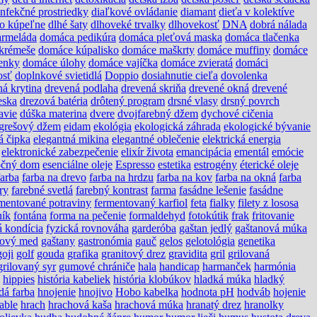
infekčné prostriedky
diaľkové ovládanie
diamant
dieťa v kolektíve
do kúpeľne
dlhé šaty
dlhoveké trvalky
dlhovekosť
DNA
dobrá nálada
rmeláda
domáca pedikúra
domáca pleťová maska
domáca tlačenka
krémeše
domáce kúpalisko
domáce maškrty
domáce muffiny
domáce
enky
domáce úlohy
domáce vajíčka
domáce zvieratá
domáci
osť
doplnkové svietidlá
Doppio
dosiahnutie cieľa
dovolenka
ná krytina
drevená podlaha
drevená skriňa
drevené okná
drevené
eska
drezová batéria
drôtený program
drsné vlasy
drsný povrch
avie
dúška materina
dvere
dvojfarebný džem
dychové cičenia
grešový džem
eidam
ekológia
ekologická záhrada
ekologické bývanie
á čipka
elegantná mikina
elegantné oblečenie
elektrická energia
elektronické zabezpečenie
elixír života
emancipácia
ementál
emócie
očný dom
esenciálne oleje
Espresso
estetika
estrogény
éterické oleje
farba
farba na drevo
farba na hrdzu
farba na kov
farba na okná
farba
ry
farebné svetlá
farebný kontrast
farma
fasádne lešenie
fasádne
mentované potraviny
fermentovaný karfiol
feta
fialky
filety z lososa
ník
fontána
forma na pečenie
formaldehyd
fotokútik
frak
fritovanie
á kondícia
fyzická rovnováha
garderóba
gaštan jedlý
gaštanová múka
nový med
gaštany
gastronómia
gauč
gelos
gelotológia
genetika
goji
golf
gouda
grafika
granitový drez
gravidita
gril
grilovaná
grilovaný syr
gumové chrániče
hala
handicap
harmanček
harmónia
hippies
história kabeliek
história klobúkov
hladká múka
hladký
dá farba
hnojenie
hnojivo
Hobo kabelka
hodnota pH
hodváb
hojenie
able
hrach
hrachová kaša
hrachová múka
hranatý drez
hranolky