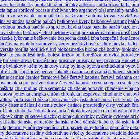
kteriálne obliečky
antibakteriálne účinky
antikoro
antikorózna farba
ant
cia tapiet
aprílové počasie
archívne víno
arganový olej
armatúry
arnika
cké rozmrazovanie
automatické zavlažovanie
automatizované zavlažova
álna vaginóza
baktérie
balkón
balkónové kvety
balkónové rastliny
baló
s vodnou brzdou
batéria so sprchou
bavlna
baza
bazalka
bazén
bazénov
ová stierka
betónový efekt
betónový plot
bezbariérová domácnosť
bez
ežecké lyžovanie
bežkovanie
bezpečná detská izba
bezpečná domácno
zpečný nábytok
bezrámové systémy
bezúdržbové rastliny
bicykel
bidet
verzita
biofília
biofilický štýl
biokozmetika
biologické hodiny
biologic
lesť kolena
bolesti hrdla
bolesti krížov
bór
borelióza
borovica
borovico
e
brúsenie dreva
brušné tance
brusnice
brúsny papier
bryndza
Bucket k
ing
bylinkový krém
bylinkový sirup
bylinky
bytová architektúra
bytová
affé Latte
čaj
čajové pečivo
čakanka
čakanka obyčajná
čalúnená stolič
lenie
černica
černice
černicové želé
čerstvá kapusta
čerstvá zelenina
če
ikované okná pre pasívne domy
červená kapusta
červená repa
cesnak
ces
maškrta
chia puding
chia semienka
chladenie potravín
chladenie vína
ch
renová polievka
chrípka
chróm
chronická nespavosť
chudnutie
chuťový
kultúra
čipkovaná blúzka
čipkované šaty
čistá domácnosť
čistá voda
čis
vody
čistenie žalúzií
čistenie zubov
čistiace prostriedky
čistý vzduch
čít
r
Clutch kabelka
čokoládová torta
čokoládové gule
čokoládové muffin
edkový sirup
cuketové placky
cukina
cukrovinky
cvičenie
cvičenie pri 
yklistika
dámska garderóba
dámska móda
dámske kabelky
dámske klo
oda
deformity nôh
degenerácia chrupaviek
dehydratácia
dekorácie
deko
ery
dekoratívne rastliny
dekoratívne sviečky
dekoratívne svietidlo
dekor
enný krém
dentálna hygiena
dentálna niť
dermatológia
detektory a alar