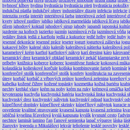
hríbová polievka
hriva
hrozno
hroznové smoothie
hrubá múka
hrubé 
hybnosť kĺbov
hydina
hydratácia
hydratácia pleti
hydratácia pokožky
indukčná platňa
indukčný ohrev
industriálny dizajn
infekcia
infekcie
intenzita svetla
interiér
interiérová farba
interiérová zeleň
interiérové 
kvety
izbové rastliny
jablko
jablková marmeláda
jablková šťava
jablk
džem
jahodový koktail
jahodový sirup
jahody
japandi
japonská kultú
jazdenie na koňoch
jazierko
jazmín
jazmínová ryža
jazmínová vôňa
j
jedálny lístok
jedlá z karfiolu
jedlá z kukurice
jedlé hríby
jedlé huby
j
jesenné dekorácie
jesenné práce
jeseter
jogurt
jogurtová zálievka
jogu
kakaové bôby
kalené sklo
kaleráb
kalerábová nátierka
kalerábová pol
karamelový krém
karfiol
karfiolový nákyp
karí dresing
káro
kárované
keramický drez
keramický obklad
keramický pekáč
klampiarske prvk
príbehy
knižnica
koberce
koberec
kognitívne funkcie
kokosová múka
kolaudácia
kolieskové korčule
kolíska
kombinovanie farieb
kominár
konferečný stolík
konferenčný stolík
konfety
konštrukcia na zaveseni
útesy
korbáč
korbáč z vŕbových prútov
koreňová zelenina
koreňový 
kabelka
kožené čižmy
kožené topánky
kozmetika
kožná bariéra
krabi
nechty
krehké vlasy
krém na nohy
krém na ruky
krémová omáčka
kr
kryoterapia
kuchyňa
kuchynská batéria
kuchynská linka
kuchynská s
kuchynský drez
kuchynský nábytok
kuchynský odpad
kuchynský ods
kúpeľňové doplnky
kúpeľňové skrinky
kúpeľňový nábytok
kuracie 
osvetlenie
kvalitné stravovanie
kvasená kapusta
kvasená zelenina
kva
jablčná
kyselina šťavelová
kyslá kapusata
kyslík
kysnuté cesto
ľadvi
nechtov
laminát
lamino
ľan
ľanové semienka
lapač výparov
láska
lás
žiarovky
legenda o Mikulášovi
lekvár
leňošenie
lesklé povrchy
lesklé