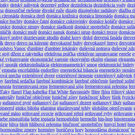
istky
detský nábytok
dezertný príbor
dezinfekcia
dezinfekcia vody
dez
na
dispozičné riešenie
divoké ruže
dizajn
dizajnérske radiátory
dlažba 
 citronáda
domáca dreň
domáca knižnica
domáca limonáda
domáca ma
máce buchty
domáce čatní
domáce cukrovinky
domáce koláče
domáce 
práce
domáce sirupy
domáce sladkosti
domáce spotrebiče
domáce suši
iláčik
domáci mušt
domáci nanuk
domáci sirup
domáci trezor
domácn
nkový pobyt
dozrievanie plodín
drahé kovy
drdol
drevená fasáda
dreve
ík
drevo
drevo na kúrenie
drevokazné huby
drevokazný hmyz
drevotri
solstvo Vanoc
ďumbier
ďumbier lekársky
duševná potrava
duševné zdr
 goji
džem z rakytníka
efektívna práčka
efektívne upratovanie
egreše
e
ké vykurovanie
ekonomické varenie
ekosystém
ekzém
elastan
elegantn
cký sporák
elektroinštalácia
elektromagnetický smog
elektronické bidety
ť
empatia
encefalitída
endorfíny
energetická bilancia
energeticky nenár
rová sprcha
exteriérové dvere
exteriérové tienenie
exteriérový nábytok
by
farebná sedačka
farebné kombinácie
farebné oblečenie
farebné solité
apusta
fermentovaná repa
fermentovaná sója
fermentovaná zelenina
fer
fľaky
flanel
Flap kabelka
Flat White
flavonoidy
flitre
flóra
fóliový skle
ateriály
funkčné oblečenie
funkčné zóny
funkčnosť kĺbov
fúrik
fyzick
o
gaštanové pyré
gaštanový čaj
gaštanový dezert
gaštanový likér
gašta
gingerol
ginko biloba
glaming
glazúrované tehly
globálne otepľovanie
lované mäso
grilované ovocie
grilované rebrá
grilované ryby
grilovanie
hebe pinguifolia
hebe topiaria
hemoglobín
hermelín
hip-hop
hipoterapia
lúzie
hliva
hloh
hlúbová zelenina
hlučnosť spotrebičov
hmyzí hotel
hne
hormonálne zmeny
hormóny
horúčava
hory
hospodárna domácnosť
hr