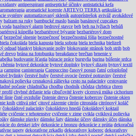
ioxidanty
antiperspirant
antiseptické účinky
antistatická kefa
aromaterapia
aromatické korenie
ARTEVO TERRA
artikulácia
cie systémy
automatizovaný skleník
autoprístrešok
aviváž
avokádové
ny
balzam na ruky
bambucké maslo
banán
banánové cupcakes
á voda
bazénový alarm
bedrové stavce
beh
beh na lyžiach
behúň
bariérová kúpelňa
bezbariérové bývanie
bezbariérový dom
sť
bezpečné slnenie
bezpečnosť
bezpečnostná fólia
bezpečnostné
biela čokoláda
biela kapusta
biela sobota
biela technika
bielizeň
ký odpad
blankyt
blokovanie pošty
blokovanie stránok
bob strih
bob
vé drevo
brána na fotobunku
breakdance
brečtan
brnenie v
abelka
budovanie šťastia
búracie práce
burgyňa
burina
búšenie srdca
 chémia
bytové dekorácie
bytové doplnky
bytový dizajn
bytový textil
ka
camping
canisterapia
Cappuccino
časový posun
čatní
celoplošné
rstvé bylinky
čerstvé huby
čerstvé ovocie
čerstvé potraviny
čerstvé
naková polievka
cesnaková zálievka
cesto na palacinky
cestovanie
ladné počasie
chladnička
chodba
chodník
chôdza
chrbtica
chren
 profil
chybné držanie tela
cibuľovité kvety
cícerová múka
cichorium
té línie
čisté ovzdušie
čistenie dreva
čistenie kobercov
čistenie okien
anie kníh
citlivá pleť
citové zázemie
citrón
citronáda
citrónový koláč
y
čokoládové palacinky
čokoládovo hnedá
čokoládový koktail
diéte
cvičenie v tehotenstve
cvičenie v zime
cvikla
cviklová polievka
búky
dámske plavky
dámske šaty
dámske účesy
dámsky účes
dánska
rácie do detskej izby
dekorácie z bronzu
dekorácie z prútia
dekoračná
atívne tapety
dekoratívne zrkadlo
dekoratívny koberec
dekoratívny
my
deti a internet
detoxikácia
detská izba
detská posteľ
detská sedačka