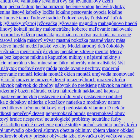
vanduľové vankúšiky
levanduľový čaj
levanduľový džem
adom
liečba ľadom
liečba mrazom
liečenie vodou
liečivé bylinky
lenina
listové kabelky
lodžia
lokálne pestovanie ovocia
lokálne
ky
ľudové tance
ľudové tradície
ľudové zvyky
ľudskosť
ľuľok
ik
lyžiarsky výstroj
lyžovačka
lyžovanie
magnólia
mahagónovo hnedá
linový koktail
maliny
malometrážne koberce
maľovanie
maľovanie
marhuľový džem
marináda
marináda na mäso
marináda na ovocie
äsová roláda
mäsový vývar
mastná pokožka
mastné vlasy
mäta
edovo hnedá
medziľudské vzťahy
Medzinárodný deň čokolády
nštruácia
menštruačný cyklus
mentálne zdravie
mentol
Merry
na bez kapucne
mikina s kapucňou
mikiny s nápismi
mikiny s
ície
minerálna vlna
minerálne látky
minerály
minimalistický štýl
 nábytok
močové cesty
móda
modelovanie nechtov
moderná
orovanie
montáž lešenia
montáž okien
montáž umývadla
montované
ý koláč
mrazenie
mrazený dezert
mrazený hrach
mrazený krém
nábytok
nábytok do chodby
nábytok do predsiene
nábytok na mieru
adzemný bazén
náhrada cukru
náhrdelník
nakladaná kapusta
nastavenie bicykla
nastavenie prúdu vody
nastavenie riadidiel
rka z dubákov
nátierka z kozákov
nátierka z modrákov
nature
nechtíkový krém
nechtíkový olej
nedostatok vitamínu D
nektár
dkosti
nepečený dezert
nepremokavá bunda
nepremokavá obuv
zový hrniec
nespavosť
neurologické problémy
neutrálne farby
é sladidlo
nočné osvetlenie
nočné stolíky
nočné svietidlo
nočný krém
vé umývadlo
obedová súprava
obezita
obilniny
objem vlasov
obklad
odkrovie
obytný priestor
obývacia izba
obývačka
obývačková stena