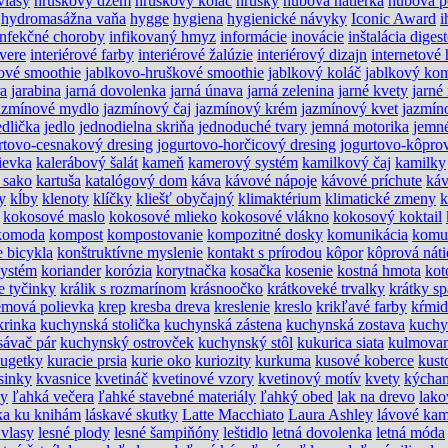
vlasy
hruškový džem
hruškový koláč
hrušky
hubová nátierka
hubová p
hydromasážna vaňa
hygge
hygiena
hygienické návyky
Iconic Award
i
infekčné choroby
infikovaný hmyz
informácie
inovácie
inštalácia diges
dvere
interiérové farby
interiérové žalúzie
interiérový dizajn
internetové 
ové smoothie
jablkovo-hruškové smoothie
jablkový koláč
jablkový ko
ra
jarabina
jarná dovolenka
jarná únava
jarná zelenina
jarné kvety
jarné
azmínové mydlo
jazmínový čaj
jazmínový krém
jazmínový kvet
jazmín
edlička
jedlo
jednodielna skriňa
jednoduché tvary
jemná motorika
jemné
rtovo-cesnakový dresing
jogurtovo-horčicový dresing
jogurtovo-kôpro
ievka
kalerábový šalát
kameň
kamerový systém
kamilkový čaj
kamilky
 sako
kartuša
katalógový dom
káva
kávové nápoje
kávové príchute
káv
y
kĺby
klenoty
klíčky
kliešť obyčajný
klimaktérium
klimatické zmeny
k
kokosové maslo
kokosové mlieko
kokosové vlákno
kokosový koktail
komoda
kompost
kompostovanie
kompozitné dosky
komunikácia
komu
e bicykla
konštruktívne myslenie
kontakt s prírodou
kôpor
kôprová náti
systém
koriander
korózia
korytnačka
kosačka
kosenie
kostná hmota
kot
e tyčinky
králik s rozmarínom
krásnoočko
krátkoveké trvalky
krátky s
émová polievka
krep
kresba dreva
kreslenie
kreslo
krikľavé farby
kŕmid
krinka
kuchynská stolička
kuchynská zástena
kuchynská zostava
kuchy
ávač pár
kuchynský ostrovček
kuchynský stôl
kukurica siata
kulmovan
nugetky
kuracie prsia
kurie oko
kuriozity
kurkuma
kusové koberce
kust
sinky
kvasnice
kvetináč
kvetinové vzory
kvetinový motív
kvety
kýchan
ny
ľahká večera
ľahké stavebné materiály
ľahký obed
lak na drevo
lako
ka ku knihám
láskavé skutky
Latte Macchiato
Laura Ashley
lávové ka
 vlasy
lesné plody
lesné šampiňóny
leštidlo
letná dovolenka
letná móda