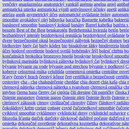
venčeky
anaplazmóza
anatomický vankúš
anémia
angína
anjel
antiba
antistatická utierka
antistatická výplň
antivírusové účinky
apetít
apliká
artróza
aspik
asymetrický účes
automatické ovládanie brány
automati
smoothie
avokádový olej
bábovka
bacuľka
Baguette kabelka
bakteri
banánové smoothie
banánový koktail
banány
Barrel kabelka
batéria 
benzén
Best of the Best
betakarotén
Betlehemská hviezda
betón
betón
bezbariérový interiér
bezdotyková regulácia
bezdotykové ovládanie
b
dvere
bezpečnostné okná
bezpečnostný nábytok
bezpečný domov
be
bielkoviny
biely čaj
biely kódex
bio
bioaktívne látky
biodiverzia
biodi
účes
bodové osvetlenie
bodové svetlá
bohémsky štýl
bolesť chrbta
bo
končatinách
brokolica
bronzovo hnedá
broskyne
broskyňové smoothi
bylinková marináda
bylinková zálievka
bylinkový čaj
bylinkový dres
bývanie
bývanie na vode
bývanie pod strechou
bývanie v podkroví
C
koberce
celozrnná múka
celulitída
cementová omietka
centrálne osvet
šťavy
čerstvý hrach
čerstvý kôpor
čert
certifikát o bezpečnosti
certif
cestoviny
cha - cha
chalupárčenie
cheddar
chia dezert
chia kaša
chia 
chrenová nátierka
chrenová nátierka s tvarohom
chrenová omáčka
ch
intybus
čierna baza
čierny čaj
cigória
čili dresing
čili papričky
čínska 
čistenie parapetov
čistenie parou
čistenie pleti
čistenie škvŕn
čistenie 
citrónový zákusok
citrusy
civilizačné choroby
čižmy
článkový radiáto
čokoládový krém
corian
cottage
covid
čučoriedkové smoothie
čučori
cviklové smoothie
cyklámeny
cyklistické dresy
cyklistické nohavice
c
filozofia šťastia
darček
darčeky
dávkovač
daždivé počasie
dažďová v
omietka
dekoračné osvetlenie
dekoratívna kozmetika
dekoratívne nát
porcelán
delobuch
demontáž lešenia
deň tulipánov
deň zaľúbených
d