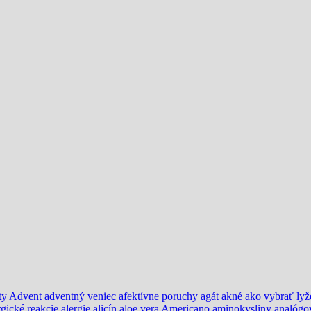
ty
Advent
adventný veniec
afektívne poruchy
agát
akné
ako vybrať lyž
rgické reakcie
alergie
alicín
aloe vera
Americano
aminokysliny
analógo