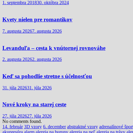
1. septembra 2018
30. októbra 2024
Kvety nielen pre romantikov
7. augusta 2026
7. augusta 2026
Levanduľa – cesta k vnútornej rovnováhe
2. augusta 2026
2. augusta 2026
Keď sa pohodlie stretne s účelnosťou
31. júla 2026
31. júla 2026
Nové kroky na starej ceste
27. júla 2026
27. júla 2026
No comments found.
14. február
3D vzory
6. december
abstraktné vzory
adrenalínové špor
akupresúra
alarm
alergia na buruny
alergia na peľ
alergia na trávy
ale