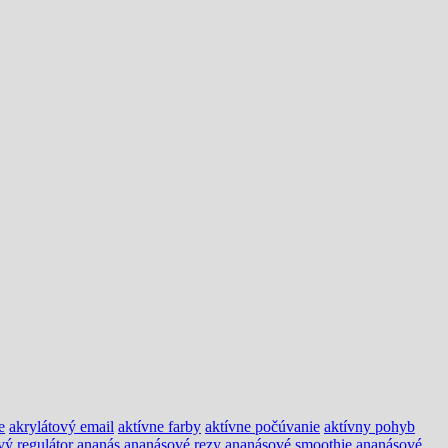
e
akrylátový email
aktívne farby
aktívne počúvanie
aktívny pohyb
vý regulátor
ananás
ananásové rezy
ananásové smoothie
ananásové