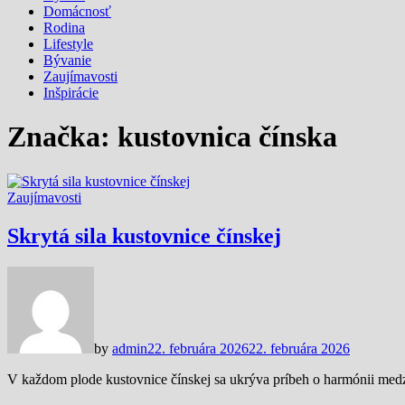
Domácnosť
Rodina
Lifestyle
Bývanie
Zaujímavosti
Inšpirácie
Značka:
kustovnica čínska
Zaujímavosti
Skrytá sila kustovnice čínskej
by
admin
22. februára 2026
22. februára 2026
V každom plode kustovnice čínskej sa ukrýva príbeh o harmónii medzi