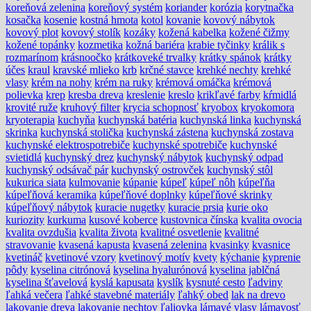
koreňová zelenina
koreňový systém
koriander
korózia
korytnačka
kosačka
kosenie
kostná hmota
kotol
kovanie
kovový nábytok
kovový plot
kovový stolík
kozáky
kožená kabelka
kožené čižmy
kožené topánky
kozmetika
kožná bariéra
krabie tyčinky
králik s
rozmarínom
krásnoočko
krátkoveké trvalky
krátky spánok
krátky
účes
kraul
kravské mlieko
krb
krčné stavce
krehké nechty
krehké
vlasy
krém na nohy
krém na ruky
krémová omáčka
krémová
polievka
krep
kresba dreva
kreslenie
kreslo
krikľavé farby
kŕmidlá
krovité ruže
kruhový filter
krycia schopnosť
kryobox
kryokomora
kryoterapia
kuchyňa
kuchynská batéria
kuchynská linka
kuchynská
skrinka
kuchynská stolička
kuchynská zástena
kuchynská zostava
kuchynské elektrospotrebiče
kuchynské spotrebiče
kuchynské
svietidlá
kuchynský drez
kuchynský nábytok
kuchynský odpad
kuchynský odsávač pár
kuchynský ostrovček
kuchynský stôl
kukurica siata
kulmovanie
kúpanie
kúpeľ
kúpeľ nôh
kúpeľňa
kúpeľňová keramika
kúpeľňové doplnky
kúpeľňové skrinky
kúpeľňový nábytok
kuracie nugetky
kuracie prsia
kurie oko
kuriozity
kurkuma
kusové koberce
kustovnica čínska
kvalita ovocia
kvalita ovzdušia
kvalita života
kvalitné osvetlenie
kvalitné
stravovanie
kvasená kapusta
kvasená zelenina
kvasinky
kvasnice
kvetináč
kvetinové vzory
kvetinový motív
kvety
kýchanie
kyprenie
pôdy
kyselina citrónová
kyselina hyalurónová
kyselina jablčná
kyselina šťavelová
kyslá kapusata
kyslík
kysnuté cesto
ľadviny
ľahká večera
ľahké stavebné materiály
ľahký obed
lak na drevo
lakovanie dreva
lakovanie nechtov
ľaliovka
lámavé vlasy
lámavosť