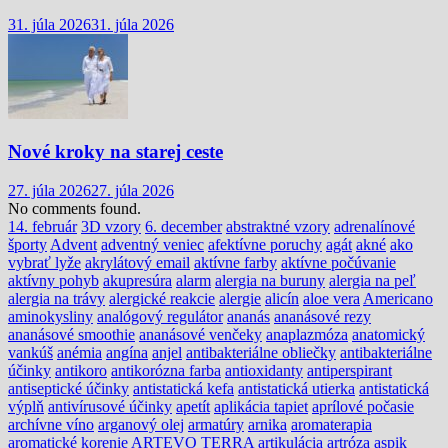
31. júla 2026
31. júla 2026
Nové kroky na starej ceste
27. júla 2026
27. júla 2026
No comments found.
14. február
3D vzory
6. december
abstraktné vzory
adrenalínové
športy
Advent
adventný veniec
afektívne poruchy
agát
akné
ako
vybrať lyže
akrylátový email
aktívne farby
aktívne počúvanie
aktívny pohyb
akupresúra
alarm
alergia na buruny
alergia na peľ
alergia na trávy
alergické reakcie
alergie
alicín
aloe vera
Americano
aminokysliny
analógový regulátor
ananás
ananásové rezy
ananásové smoothie
ananásové venčeky
anaplazmóza
anatomický
vankúš
anémia
angína
anjel
antibakteriálne obliečky
antibakteriálne
účinky
antikoro
antikorózna farba
antioxidanty
antiperspirant
antiseptické účinky
antistatická kefa
antistatická utierka
antistatická
výplň
antivírusové účinky
apetít
aplikácia tapiet
aprílové počasie
archívne víno
arganový olej
armatúry
arnika
aromaterapia
aromatické korenie
ARTEVO TERRA
artikulácia
artróza
aspik