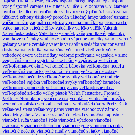
úspešní ľudia
úspešný človek
úspora energií
úspora tepla
úspora
vody
úsporné varenie
UV filter
UV lúče
UV ochrana
UV žiarenie
uvoľnenie hlienov
uvoľnenie svalov
územný plán
úžitková záhrada
úžitkové záhony
úžitkový porcelán
užitočný hmyz
úzkosť
uznanie
väčšie bruško
vaginálna mykóza
vajce na hniličku
vajce namäkko
vajce natvrdo
vaječné žĺtky
vaječníky
vajíčko
valčík
Valentín
Valentínska oslava
Valentínsky darček
vaňa
vanilkové palacinky
vanilkové sušienky
vanilkový krém
vápenné omietky
vápnik
varené
gaštany
varené zemiaky
varenie
variabilná sedačka
varicor
varná
doska
varná technika
varná zóna
včelí med
včelí vosk
včely
vchodové dvere
večerné šaty
vedomé prežívanie
vegetácia v zime
vegetačná strecha
vegetariánske fašírky
vejárovka
Veľká noc
veľkoformátové okná
veľkonočná bábovka
veľkonočná nedeľa
veľkonočná vianočka
veľkonočné menu
veľkonočné oslavy
veľkonočné pečenie
veľkonočné sviatky
veľkonočné tradície
veľkonočné vajíčka
veľkonočné zvyky
veľkonočný baranček
veľkonočný pondelok
veľkonočný vinš
veľkoplošné okná
veľkoplošné zrkadlo
veľký piatok
Veľtrh Fensterbau Frontale
Veľtrh v Norimbergu
venčenie psa
ventilácia
ventilačné mriežky
verejné kúpalisko
vertikálna záhrada
vertikulácia
Very Peri
vešiak
vešiaková stena
vešiakový panel
vetranie
viacbodový zámok
viacdielny obraz
Vianoce
vianočná hviezda
vianočná kapustnica
vianočná ruža
vianočná štóla
vianočná výzdoba
vianočné
aranžmány
vianočné dekorácie
vianočné gule
vianočné ozdoby
vianočné pečenie
vianočné rituály
vianočné sviatky
vianočné