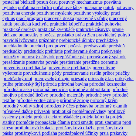
posteľná bielizeň
posun času
posuvný mechanizmus
posvätná
bylinka
poťah na sedačku
poťahové látky
potápanie
potok
potraviny
pozitívna energia
pozitívne myslenie
pozitívne výsledky
prací
cyklus
prací program
pracovná doska
pracovné vzťahy
pracovný
kútik
praktická kuchyňa
praktická kúpeľňa
praktická pohovka
praktické darčeky
praktické kvetibáče
praktické zásuvky
pranie
bielizne
pranostiky o počasí
prasiatko
práva žien
pravidelný pohyb
pravidlá lyžovania
prázdniny
prebiotické účinky
prechádzka
prechladnutie
prechod
predpoveď počasia
predsavzatie
predsieň
predsudky
predsudok
prehriatie
prehrievanie domu
prekrvenie
pokožky
prenosný nábytok
prepúšťanie pár
prerušovaný spánok
presádzanie
prestavba povale
prestieranie
prestížne ocenenie
preventívna prehliadka
preventívne prehliadky
preventívne
vyšetrenie
prevzdušnenie pôdy
prezimovanie rastlín
príbor
priečky
priehľadný plot
priemyselný dizajn
priesady
priesvitný lak
prikrývka
prilba
prímorský štýl
príroda
prírodná bavlna
prírodná kozmetika
prírodná maska
prírodná medicína
prírodné antibiotikum
prírodné
hnojivo
prírodné liečivo
prírodné materiály
prírodné syry
prírodné
textílie
prírodné vodné zdroje
prírodné zdroje
prírodný krém
prírodný vodný zdroj
prirodzený účes
prístavba
prítomný okamih
prívalové dažde
prívesok
probiotiká
problémové vlasy
profilové
systémy
projekt
projekt elektroinštalácie
projekt kúrenia
projekt
statiky
promócie
propagácia čítania
proti smädu
proti starnutiu
proti
stresu
protihluková izolácia
protišmyková dlažba
protišmyková
páska
protišmyková podlaha
protizápalové účinky
prsia
prskavky