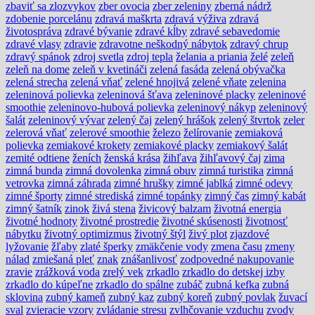
zbaviť sa zlozvykov
zber ovocia
zber zeleniny
zberná nádrž
zdobenie porcelánu
zdravá maškrta
zdravá výživa
zdravá
životospráva
zdravé bývanie
zdravé kĺby
zdravé sebavedomie
zdravé vlasy
zdravie
zdravotne neškodný nábytok
zdravý chrup
zdravý spánok
zdroj svetla
zdroj tepla
želania a priania
želé
zeleň
zeleň na dome
zeleň v kvetináči
zelená fasáda
zelená obývačka
zelená strecha
zelená vňať
zelené hnojivá
zelené vňate
zelenina
zeleninová polievka
zeleninová šťava
zeleninové placky
zeleninové
smoothie
zeleninovo-hubová polievka
zeleninový nákyp
zeleninový
šalát
zeleninový vývar
zelený čaj
zelený hrášok
zelený štvrtok
zeler
zelerová vňať
zelerové smoothie
železo
želírovanie
zemiaková
polievka
zemiakové krokety
zemiakové placky
zemiakový šalát
zemité odtiene
ženích
ženská krása
žihľava
žihľavový čaj
zima
zimná bunda
zimná dovolenka
zimná obuv
zimná turistika
zimná
vetrovka
zimná záhrada
zimné hrušky
zimné jablká
zimné odevy
zimné športy
zimné strediská
zimné topánky
zimný čas
zimný kabát
zimný šatník
zinok
živá stena
živicový balzam
životná energia
životné hodnoty
životné prostredie
životné skúsenosti
životnosť
nábytku
životný optimizmus
životný štýl
živý plot
zjazdové
lyžovanie
žľaby
zlaté šperky
zmäkčenie vody
zmena času
zmeny
nálad
zmiešaná pleť
znak
znášanlivosť
zodpovedné nakupovanie
zravie
zrážková voda
zrelý vek
zrkadlo
zrkadlo do detskej izby
zrkadlo do kúpeľne
zrkadlo do spálne
zubáč
zubná kefka
zubná
sklovina
zubný kameň
zubný kaz
zubný koreň
zubný povlak
žuvací
sval
zvieracie vzory
zvládanie stresu
zvlhčovanie vzduchu
zvody