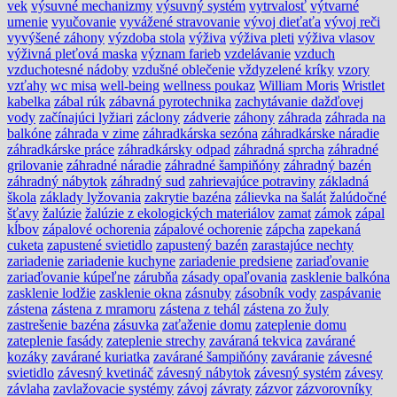
vek
výsuvné mechanizmy
výsuvný systém
vytrvalosť
výtvarné
umenie
vyučovanie
vyvážené stravovanie
vývoj dieťaťa
vývoj reči
vyvýšené záhony
výzdoba stola
výživa
výživa pleti
výživa vlasov
výživná pleťová maska
význam farieb
vzdelávanie
vzduch
vzduchotesné nádoby
vzdušné oblečenie
vždyzelené kríky
vzory
vzťahy
wc misa
well-being
wellness poukaz
William Moris
Wristlet
kabelka
zábal rúk
zábavná pyrotechnika
zachytávanie dažďovej
vody
začínajúci lyžiari
záclony
zádverie
záhony
záhrada
záhrada na
balkóne
záhrada v zime
záhradkárska sezóna
záhradkárske náradie
záhradkárske práce
záhradkársky odpad
záhradná sprcha
záhradné
grilovanie
záhradné náradie
záhradné šampiňóny
záhradný bazén
záhradný nábytok
záhradný sud
zahrievajúce potraviny
základná
škola
základy lyžovania
zakrytie bazéna
zálievka na šalát
žalúdočné
šťavy
žalúzie
žalúzie z ekologických materiálov
zamat
zámok
zápal
kĺbov
zápalové ochorenia
zápalové ochorenie
zápcha
zapekaná
cuketa
zapustené svietidlo
zapustený bazén
zarastajúce nechty
zariadenie
zariadenie kuchyne
zariadenie predsiene
zariaďovanie
zariaďovanie kúpeľne
zárubňa
zásady opaľovania
zasklenie balkóna
zasklenie lodžie
zasklenie okna
zásnuby
zásobník vody
zaspávanie
zástena
zástena z mramoru
zástena z tehál
zástena zo žuly
zastrešenie bazéna
zásuvka
zaťaženie domu
zateplenie domu
zateplenie fasády
zateplenie strechy
zaváraná tekvica
zavárané
kozáky
zavárané kuriatka
zavárané šampiňóny
zaváranie
závesné
svietidlo
závesný kvetináč
závesný nábytok
závesný systém
závesy
závlaha
zavlažovacie systémy
závoj
závraty
zázvor
zázvorovníky