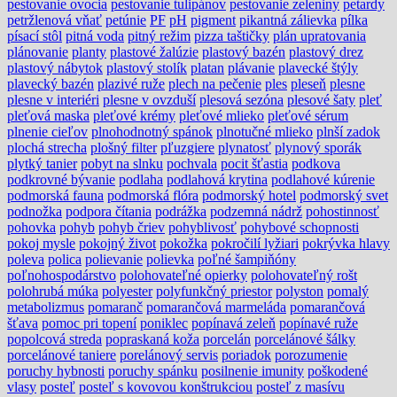
pestovanie ovocia
pestovanie tulipánov
pestovanie zeleniny
petardy
petržlenová vňať
petúnie
PF
pH
pigment
pikantná zálievka
pílka
písací stôl
pitná voda
pitný režim
pizza taštičky
plán upratovania
plánovanie
planty
plastové žalúzie
plastový bazén
plastový drez
plastový nábytok
plastový stolík
platan
plávanie
plavecké štýly
plavecký bazén
plazivé ruže
plech na pečenie
ples
pleseň
plesne
plesne v interiéri
plesne v ovzduší
plesová sezóna
plesové šaty
pleť
pleťová maska
pleťové krémy
pleťové mlieko
pleťové sérum
plnenie cieľov
plnohodnotný spánok
plnotučné mlieko
plnší zadok
plochá strecha
plošný filter
pľuzgiere
plynatosť
plynový sporák
plytký tanier
pobyt na slnku
pochvala
pocit šťastia
podkova
podkrovné bývanie
podlaha
podlahová krytina
podlahové kúrenie
podmorská fauna
podmorská flóra
podmorský hotel
podmorský svet
podnožka
podpora čítania
podrážka
podzemná nádrž
pohostinnosť
pohovka
pohyb
pohyb čriev
pohyblivosť
pohybové schopnosti
pokoj mysle
pokojný život
pokožka
pokročilí lyžiari
pokrývka hlavy
poleva
polica
polievanie
polievka
poľné šampiňóny
poľnohospodárstvo
polohovateľné opierky
polohovateľný rošt
polohrubá múka
polyester
polyfunkčný priestor
polyston
pomalý
metabolizmus
pomaranč
pomarančová marmeláda
pomarančová
šťava
pomoc pri topení
poniklec
popínavá zeleň
popínavé ruže
popolcová streda
popraskaná koža
porcelán
porcelánové šálky
porcelánové taniere
porelánový servis
poriadok
porozumenie
poruchy hybnosti
poruchy spánku
posilnenie imunity
poškodené
vlasy
posteľ
posteľ s kovovou konštrukciou
posteľ z masívu