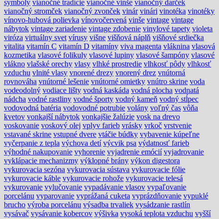
symboly
vianočné tradície
vianočné vinše
vianočný darček
vianočný stromček
vianočný zvonček
vinár
vinári
vinotéka
vinotéky
vínovo-hubová polievka
vínovočervená
vinše
vintage
vintage
nábytok
vintage zariadenie
vintage zdobenie
vinylové tapety
violeta
viróza
virtuálny svet
vírusy
višne
višňová náplň
višňové srdiečka
vitalita
vitamín C
vitamín D
vitamíny
viva magenta
vláknina
vlasová
kozmetika
vlasové folikuly
vlasové lupiny
vlasové šampóny
vlasové
vlákno
vlašské orechy
vlasy
vlhké prostredie
vlhkosť pôdy
vlhkosť
vzduchu
vlnité vlasy
vnorené drezy
vnorený drez
vnútorná
rovnováha
vnútorné lešenie
vnútorné omietky
vnútro skrine
voda
vodeodolný
vodiace lišty
vodná kaskáda
vodná plocha
vodnatá
nádcha
vodné rastliny
vodné športy
vodný kameň
vodný stĺpec
vodovodná batéria
vodovodné potrubie
volány
voľný čas
vôňa
kvetov
vonkajší nábytok
vonkajšie žalúzie
vosk na drevo
voskovanie
voskový olej
vplyv farieb
vrásky
vrkoč
vrstvenie
vstavané skrine
vstupné dvere
vtáčie búdky
vybavenie kúpeľne
vyčerpanie z tepla
výchova detí
výcvik psa
výdatnosť farieb
výhodné nakupovanie
vyhorenie
vyjadrenie emócií
vyjadrovanie
vyklápacie mechanizmy
výklopné brány
výkon digestora
vykurovacia sezóna
vykurovacia sústava
vykurovacie fólie
vykurovacie káble
vykurovacie rohože
vykurovacie telesá
vykurovanie
vylučovanie
vypadávanie vlasov
vypaľovanie
porcelánu
vyparovanie
vyprážaná cuketa
vyprázdňovanie
vypuklé
brucho
výroba porcelánu
výsadba trvaliek
vysádzanie rastlín
vysávač
vysávanie kobercov
výšivka
vysoká teplota vzduchu
vyšší