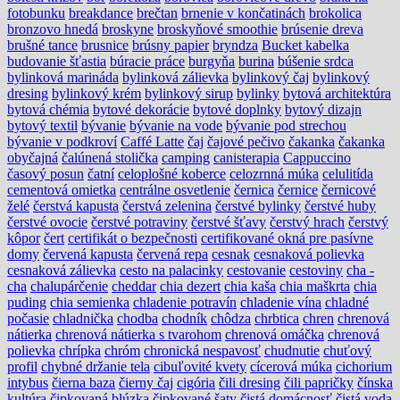
fotobunku
breakdance
brečtan
brnenie v končatinách
brokolica
bronzovo hnedá
broskyne
broskyňové smoothie
brúsenie dreva
brušné tance
brusnice
brúsny papier
bryndza
Bucket kabelka
budovanie šťastia
búracie práce
burgyňa
burina
búšenie srdca
bylinková marináda
bylinková zálievka
bylinkový čaj
bylinkový
dresing
bylinkový krém
bylinkový sirup
bylinky
bytová architektúra
bytová chémia
bytové dekorácie
bytové doplnky
bytový dizajn
bytový textil
bývanie
bývanie na vode
bývanie pod strechou
bývanie v podkroví
Caffé Latte
čaj
čajové pečivo
čakanka
čakanka
obyčajná
čalúnená stolička
camping
canisterapia
Cappuccino
časový posun
čatní
celoplošné koberce
celozrnná múka
celulitída
cementová omietka
centrálne osvetlenie
černica
černice
černicové
želé
čerstvá kapusta
čerstvá zelenina
čerstvé bylinky
čerstvé huby
čerstvé ovocie
čerstvé potraviny
čerstvé šťavy
čerstvý hrach
čerstvý
kôpor
čert
certifikát o bezpečnosti
certifikované okná pre pasívne
domy
červená kapusta
červená repa
cesnak
cesnaková polievka
cesnaková zálievka
cesto na palacinky
cestovanie
cestoviny
cha -
cha
chalupárčenie
cheddar
chia dezert
chia kaša
chia maškrta
chia
puding
chia semienka
chladenie potravín
chladenie vína
chladné
počasie
chladnička
chodba
chodník
chôdza
chrbtica
chren
chrenová
nátierka
chrenová nátierka s tvarohom
chrenová omáčka
chrenová
polievka
chrípka
chróm
chronická nespavosť
chudnutie
chuťový
profil
chybné držanie tela
cibuľovité kvety
cícerová múka
cichorium
intybus
čierna baza
čierny čaj
cigória
čili dresing
čili papričky
čínska
kultúra
čipkovaná blúzka
čipkované šaty
čistá domácnosť
čistá voda