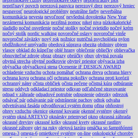
nepremokavé čižmy
nepremokavé odevy
nepriehľadný plot
nepriľnavý povrch
nerezová panvica
nerezový drez
nerezový hrniec
nespavosť
neurologické problémy
neutrálne farby
neverbálna
komunikácia
nevesta
nevoľnosť
nevšedná dovolenka
New Year
nezámerná komunikácia
nezištná pomoc
nikel
niva
nízkokalorické
sladidlo
nočné osvetlenie
nočné stolíky
nočné svietidlo
nočný krém
nočný stolík
nordic walking
novoročné oslavy
novoročné vinše
novoročné záväzky
nový rok
nožnice
nutričná psychológia
nylon
obdĺžnikové umývadlo
obedová súprava
obezita
obilniny
objem
vlasov
obklad do kúpeľne
oblé hrany
oblečenie
obliečky
oblievačka
obnoviteľné zdroje
obraz
obrazy
obrúčky
obuv
obytná povala
obytná strecha
obytné podkrovie
obytný priestor
obývacia izba
obývačka
obývačková stena
Ocenenie iF DESIGN AWARD
ochladenie vzduchu
ochota pomáhať
ochrana dreva
ochrana hlavy
ochrana kovu
ochrana očí
ochrana pokožky
ochrana proti korózii
ochranný náter
očista obličiek
očista pečene
očistná kúra
odbúranie
stresu
oddych
odkladací priestor
odkvap
odľahčené stravovanie
odpad v záhrade
odpadové potrubie
odpustenie
odrezky
odrezok
odsávač pár
odsávanie pár
odstránenie pachov
odtok
odvaha
odvetrávaná fasáda
odvodňovací systém domu
ofina
ohňostroj
ohrev vzduchu
okenice
okenné kovanie
okenné systémy
okenný
systém
okná ARTEVO
oknársky priemysel
okno
okrasná záhrada
okrasné dreviny
okrasné kríky
okrasné kvety
okrasné rastliny
okrasné záhony
olej na ruky
olejová lazúra
omáčka so šampiňónmi
omega-3
omega-6
omietkové systémy
on-line
onkologické choroby