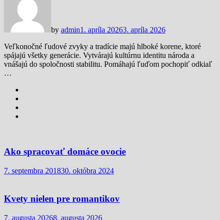
by
admin
1. apríla 2026
3. apríla 2026
Veľkonočné ľudové zvyky a tradície majú hlboké korene, ktoré
spájajú všetky generácie. Vytvárajú kultúrnu identitu národa a
vnášajú do spoločnosti stabilitu. Pomáhajú ľuďom pochopiť odkiaľ
…
Ako spracovať domáce ovocie
7. septembra 2018
30. októbra 2024
Kvety nielen pre romantikov
7. augusta 2026
8. augusta 2026