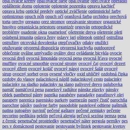
opaľovacie krémy
opaľovacie oleje
opaľovanie
opeľovače
operadlo
opláštenie domu
oplotenie
oplotenie pozemku
oprava kachieľ
oprava krbu
optické predely
optické zväčšenie
optimistické farby
optimizmus
opuch nôh
opuch očí
oranžová farba
orchidea
orechová
torta
orechy
oregano
orez stromov
orezávanie stromov
organické
hnojivo
organizácia priestoru
organizér
orgován
ortopedické
problémy
osadenie okna
osamelosť
ošetrenie dreva
ošetrenie pleti
oslabená imunita
oslava ženy
oslavy jari
oštiepok
ostriež
ostružina
ostružiny
otcovská dovolenka
otepľovačky
otlaky
otužilci
otužovanie
otvorená dispozícia
otvorená kuchyňa
outdoorové
oblečenie
oválne umývadlo
oválny drez
ovládanie bicykla
ovocie
ovocná dreň
ovocná limonáda
ovocná pena
ovocná šťava
ovocné
muffiny
ovocné smoothie
ovocné stromy
ovocný čaj
ovocný dezert
ovocný džem
ovocný koláč
ovocný nápoj
ovocný šalát
ovocný
sirup
ovocný sorbet
ovos
ovsené vločky
oxid uhličitý
ozdobná čipka
ozdoby do vlasov
palacinková náplň
palacinkové cesto
palacinky
palacinky na sladko
palacinky na slano
palivové drevo
palubovka
pamäť
pamäťová pena
panelový radiátor
pánske plavky
pánsky
oblek
panthenol
pánty
paprika
parabény
paradajky
parafínový olej
parapety
parenica
parenisko
parkety
parmezán
parný čistič
parochňa
parochne
pásiky
pasívne farby
pasodoble
pastelové odtiene
paštrnák
patina
patogény
pavinič
pečené gaštany
pečené zemiaky
pečenie
pecorino
pedikúra
pektín
peľová alergia
peľová sezóna
pemza
pena
z černíc
penetračné prostriedky
penetračný náter
pergola
perníky
pes
pes v domácnosti
pestovanie
pestovanie byliniek
pestovanie kvetov