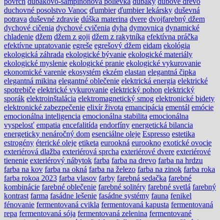
povrch
dubákovo-šampiňónová polievka
dubáky
dubové drevo
duchovné posolstvo Vanoc
ďumbier
ďumbier lekársky
duševná
potrava
duševné zdravie
dúška materina
dvere
dvojfarebný džem
dychové cičenia
dychové cvičenia
dyha
dymovnica
dynamické
chladenie
džem
džem z goji
džem z rakytníka
efektívna práčka
efektívne upratovanie
egreše
egrešový džem
eidam
ekológia
ekologická záhrada
ekologické bývanie
ekologické materiály
ekologické myslenie
ekologické pranie
ekologické vykurovanie
ekonomické varenie
ekosystém
ekzém
elastan
elegantná čipka
elegantná mikina
elegantné oblečenie
elektrická energia
elektrické
spotrebiče
elektrické vykurovanie
elektrický pohon
elektrický
sporák
elektroinštalácia
elektromagnetický smog
elektronické bidety
elektronické zabezpečenie
elixír života
emancipácia
ementál
emócie
emocionálna inteligencia
emocionálna stabilita
emocionálna
vyspelosť
empatia
encefalitída
endorfíny
energetická bilancia
energeticky nenáročný dom
esenciálne oleje
Espresso
estetika
estrogény
éterické oleje
etiketa
eurookná
eurookno
exotické ovocie
exteriérová dlažba
exteriérová sprcha
exteriérové dvere
exteriérové
tienenie
exteriérový nábytok
farba
farba na drevo
farba na hrdzu
farba na kov
farba na okná
farba na železo
farba na zinok
farba roka
farba rokoa 2023
farba vlasov
farby
farebná sedačka
farebné
kombinácie
farebné oblečenie
farebné solitéry
farebné svetlá
farebný
kontrast
farma
fasádne lešenie
fasádne systémy
fauna
fenikel
fénovanie
fermentovaná cvikla
fermentovaná kapusta
fermentovaná
repa
fermentovaná sója
fermentovaná zelenina
fermentované