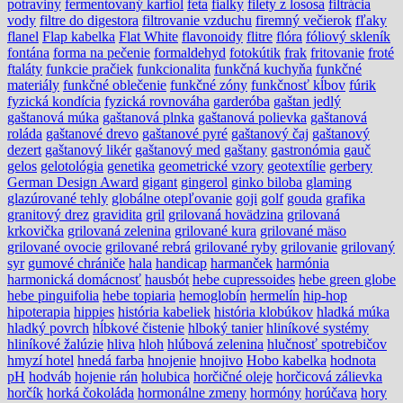
potraviny
fermentovaný karfiol
feta
fialky
filety z lososa
filtrácia
vody
filtre do digestora
filtrovanie vzduchu
firemný večierok
fľaky
flanel
Flap kabelka
Flat White
flavonoidy
flitre
flóra
fóliový skleník
fontána
forma na pečenie
formaldehyd
fotokútik
frak
fritovanie
froté
ftaláty
funkcie pračiek
funkcionalita
funkčná kuchyňa
funkčné
materiály
funkčné oblečenie
funkčné zóny
funkčnosť kĺbov
fúrik
fyzická kondícia
fyzická rovnováha
garderóba
gaštan jedlý
gaštanová múka
gaštanová plnka
gaštanová polievka
gaštanová
roláda
gaštanové drevo
gaštanové pyré
gaštanový čaj
gaštanový
dezert
gaštanový likér
gaštanový med
gaštany
gastronómia
gauč
gelos
gelotológia
genetika
geometrické vzory
geotextílie
gerbery
German Design Award
gigant
gingerol
ginko biloba
glaming
glazúrované tehly
globálne otepľovanie
goji
golf
gouda
grafika
granitový drez
gravidita
gril
grilovaná hovädzina
grilovaná
krkovička
grilovaná zelenina
grilované kura
grilované mäso
grilované ovocie
grilované rebrá
grilované ryby
grilovanie
grilovaný
syr
gumové chrániče
hala
handicap
harmanček
harmónia
harmonická domácnosť
hausbót
hebe cupressoides
hebe green globe
hebe pinguifolia
hebe topiaria
hemoglobín
hermelín
hip-hop
hipoterapia
hippies
história kabeliek
história klobúkov
hladká múka
hladký povrch
hĺbkové čistenie
hlboký tanier
hliníkové systémy
hliníkové žalúzie
hliva
hloh
hlúbová zelenina
hlučnosť spotrebičov
hmyzí hotel
hnedá farba
hnojenie
hnojivo
Hobo kabelka
hodnota
pH
hodváb
hojenie rán
holubica
horčičné oleje
horčicová zálievka
horčík
horká čokoláda
hormonálne zmeny
hormóny
horúčava
hory