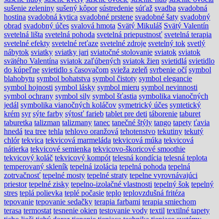
sušenie zeleniny
sušený kôpor
sústredenie
súťaž
svadba
svadobná
hostina
svadobná kytica
svadobné prstene
svadobné šaty
svadobný
obrad
svadobný účes
svalová hmota
Svätý Mikuláš
Svätý Valentín
svetelná lišta
svetelná pohoda
svetelná priepustnosť
svetelná terapia
svetelné efekty
svetelné reťaze
svetelné zdroje
svetelný tok
svetlý
nábytok
sviatky
sviatky jari
sviatočné stolovanie
sviatok
sviatok
svätého Valentína
sviatok zaľúbených
sviatok žien
svietidlá
svietidlo
do kúpeľne
svietidlo s časovačom
svieža zeleň
svrbenie očí
symbol
blahobytu
symbol bohatstva
symbol čistoty
symbol elegancie
symbol hojnosti
symbol lásky
symbol mieru
symbol nevinnosti
symbol ochrany
symbol sily
symbol šťastia
symbolika vianočných
jedál
symbolika vianočných koláčov
symetrický účes
syntetický
krém
syr
sýte farby
sýtosť farieb
tablet pre deti
táborenie
taburet
taburetka
talizman
talizmany
tanec
tanečné štýly
tango
tapety
ťavia
hnedá
tea tree
tehla
tehlovo oranžová
tehotenstvo
tekutiny
tekutý
chlór
tekvica
tekvicová marmeláda
tekvicová múka
tekvicová
nátierka
tekvicové semienka
tekvicovo-škoricové smoothie
tekvicový koláč
tekvicový kompót
telesná kondícia
telesná teplota
temperovaný skleník
tepelná izolácia
tepelná pohoda
tepelná
zotrvačnosť
tepelné mosty
tepelné straty
tepelne vyrovnávajúci
priestor
tepelné zisky
tepelno-izolačné vlastnosti
tepelný šok
tepelný
stres
teplá polievka
teplé počasie
teplo
teplovzdušná fritéza
tepovanie
tepovanie sedačky
terapia farbami
terapia smiechom
terasa
termostat
tesnenie okien
testovanie vody
textil
textilné tapety