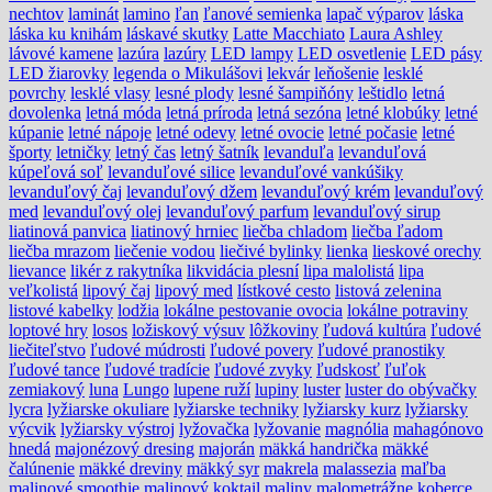
nechtov
laminát
lamino
ľan
ľanové semienka
lapač výparov
láska
láska ku knihám
láskavé skutky
Latte Macchiato
Laura Ashley
lávové kamene
lazúra
lazúry
LED lampy
LED osvetlenie
LED pásy
LED žiarovky
legenda o Mikulášovi
lekvár
leňošenie
lesklé
povrchy
lesklé vlasy
lesné plody
lesné šampiňóny
leštidlo
letná
dovolenka
letná móda
letná príroda
letná sezóna
letné klobúky
letné
kúpanie
letné nápoje
letné odevy
letné ovocie
letné počasie
letné
športy
letničky
letný čas
letný šatník
levanduľa
levanduľová
kúpeľová soľ
levanduľové silice
levanduľové vankúšiky
levanduľový čaj
levanduľový džem
levanduľový krém
levanduľový
med
levanduľový olej
levanduľový parfum
levanduľový sirup
liatinová panvica
liatinový hrniec
liečba chladom
liečba ľadom
liečba mrazom
liečenie vodou
liečivé bylinky
lienka
lieskové orechy
lievance
likér z rakytníka
likvidácia plesní
lipa malolistá
lipa
veľkolistá
lipový čaj
lipový med
lístkové cesto
listová zelenina
listové kabelky
lodžia
lokálne pestovanie ovocia
lokálne potraviny
loptové hry
losos
ložiskový výsuv
lôžkoviny
ľudová kultúra
ľudové
liečiteľstvo
ľudové múdrosti
ľudové povery
ľudové pranostiky
ľudové tance
ľudové tradície
ľudové zvyky
ľudskosť
ľuľok
zemiakový
luna
Lungo
lupene ruží
lupiny
luster
luster do obývačky
lycra
lyžiarske okuliare
lyžiarske techniky
lyžiarsky kurz
lyžiarsky
výcvik
lyžiarsky výstroj
lyžovačka
lyžovanie
magnólia
mahagónovo
hnedá
majonézový dresing
majorán
mäkká handrička
mäkké
čalúnenie
mäkké dreviny
mäkký syr
makrela
malassezia
maľba
malinové smoothie
malinový koktail
maliny
malometrážne koberce