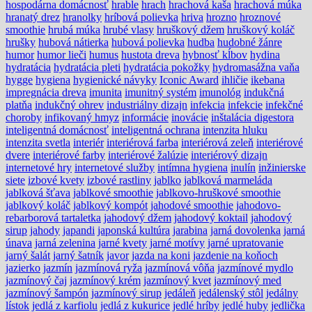
hospodárna domácnosť
hrable
hrach
hrachová kaša
hrachová múka
hranatý drez
hranolky
hríbová polievka
hriva
hrozno
hroznové
smoothie
hrubá múka
hrubé vlasy
hruškový džem
hruškový koláč
hrušky
hubová nátierka
hubová polievka
hudba
hudobné žánre
humor
humor lieči
humus
hustota dreva
hybnosť kĺbov
hydina
hydratácia
hydratácia pleti
hydratácia pokožky
hydromasážna vaňa
hygge
hygiena
hygienické návyky
Iconic Award
ihličie
ikebana
impregnácia dreva
imunita
imunitný systém
imunológ
indukčná
platňa
indukčný ohrev
industriálny dizajn
infekcia
infekcie
infekčné
choroby
infikovaný hmyz
informácie
inovácie
inštalácia digestora
inteligentná domácnosť
inteligentná ochrana
intenzita hluku
intenzita svetla
interiér
interiérová farba
interiérová zeleň
interiérové
dvere
interiérové farby
interiérové žalúzie
interiérový dizajn
internetové hry
internetové služby
intímna hygiena
inulín
inžinierske
siete
izbové kvety
izbové rastliny
jablko
jablková marmeláda
jablková šťava
jablkové smoothie
jablkovo-hruškové smoothie
jablkový koláč
jablkový kompót
jahodové smoothie
jahodovo-
rebarborová tartaletka
jahodový džem
jahodový koktail
jahodový
sirup
jahody
japandi
japonská kultúra
jarabina
jarná dovolenka
jarná
únava
jarná zelenina
jarné kvety
jarné motívy
jarné upratovanie
jarný šalát
jarný šatník
javor
jazda na koni
jazdenie na koňoch
jazierko
jazmín
jazmínová ryža
jazmínová vôňa
jazmínové mydlo
jazmínový čaj
jazmínový krém
jazmínový kvet
jazmínový med
jazmínový šampón
jazmínový sirup
jedáleň
jedálenský stôl
jedálny
lístok
jedlá z karfiolu
jedlá z kukurice
jedlé hríby
jedlé huby
jedlička