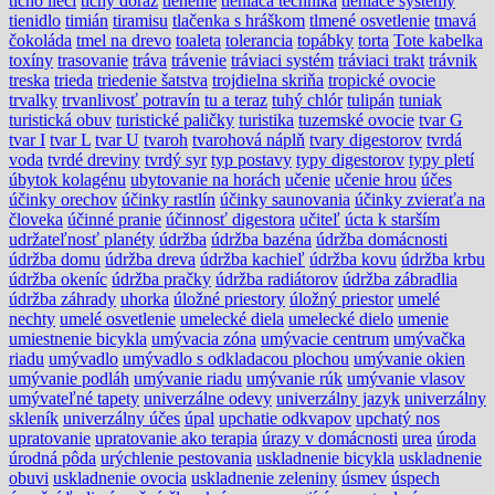
ticho lieči
tichý doraz
tienenie
tieniaca technika
tieniace systémy
tienidlo
timián
tiramisu
tlačenka s hráškom
tlmené osvetlenie
tmavá
čokoláda
tmel na drevo
toaleta
tolerancia
topábky
torta
Tote kabelka
toxíny
trasovanie
tráva
trávenie
tráviaci systém
tráviaci trakt
trávnik
treska
trieda
triedenie šatstva
trojdielna skriňa
tropické ovocie
trvalky
trvanlivosť potravín
tu a teraz
tuhý chlór
tulipán
tuniak
turistická obuv
turistické paličky
turistika
tuzemské ovocie
tvar G
tvar I
tvar L
tvar U
tvaroh
tvarohová náplň
tvary digestorov
tvrdá
voda
tvrdé dreviny
tvrdý syr
typ postavy
typy digestorov
typy pletí
úbytok kolagénu
ubytovanie na horách
učenie
učenie hrou
účes
účinky orechov
účinky rastlín
účinky saunovania
účinky zvieraťa na
človeka
účinné pranie
účinnosť digestora
učiteľ
úcta k starším
udržateľnosť planéty
údržba
údržba bazéna
údržba domácnosti
údržba domu
údržba dreva
údržba kachieľ
údržba kovu
údržba krbu
údržba okeníc
údržba pračky
údržba radiátorov
údržba zábradlia
údržba záhrady
uhorka
úložné priestory
úložný priestor
umelé
nechty
umelé osvetlenie
umelecké diela
umelecké dielo
umenie
umiestnenie bicykla
umývacia zóna
umývacie centrum
umývačka
riadu
umývadlo
umývadlo s odkladacou plochou
umývanie okien
umývanie podláh
umývanie riadu
umývanie rúk
umývanie vlasov
umývateľné tapety
univerzálne odevy
univerzálny jazyk
univerzálny
skleník
univerzálny účes
úpal
upchatie odkvapov
upchatý nos
upratovanie
upratovanie ako terapia
úrazy v domácnosti
urea
úroda
úrodná pôda
urýchlenie pestovania
uskladnenie bicykla
uskladnenie
obuvi
uskladnenie ovocia
uskladnenie zeleniny
úsmev
úspech