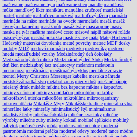
maľovanie
maľovanie bytu
maľovanie stien
mandle
mandľová
múka
mandľový likér
manikúra
manuálna zručnosť
manželská
posteľ
marhule
marhuľovo oranžová
marhuľový džem
marináda
marináda na mäso
marináda na ovocie
marmeláda
masáž
masáž
lávovými kameňmi
masáž nôh
masáž tváre
mascarpone
masív
maska na tvár
maškrta
maslové cesto
mäsová náplň
mäsová roláda
mäsový vývar
mastná pokožka
mastné vlasy
mäta
Matej Hrebenda
Hačavský
materská dovolenka
matné povrchy
matrac
MDF dosky
mdloby
MDŽ
medová marináda
medovka
medovníky
medovo
hnedá
medziľudské vzťahy
Medzinárodný deň čokolády
Medzinárodný deň mlieka
Medzinárodný deň Slnka
Medzinárodný
deň žien
medzizubný kaz
melanocyty
melanóm
melatonín
menopauza
menštruácia
menštruačný cyklus
mentálne zdravie
mentol
Merry Christmas
Messenger kabelka
mestská záhrada
mestské záhradkárstvo
metabolizmus
mier v duši
miešané nápoje
miešaný drink
mikádo
mikina bez kapucne
mikina s kapucňou
mikiny s nápismi
mikiny s podtlačou
mikrobióm
mikróby
mikrofázová utierka
mikroflóra
mikroklíma
mikroorganizmy
mikroventilácia
Mikuláš z Myry
Mikulášske tradície
minerálna vlna
minerálne látky
minerály
minimalistický štýl
minimalizmus
mladistvé ferby
mliečna čokoláda
mliečne kvasinky
mliečne
výrobky
mliečne zuby
mliečny koktail
mobilné aplikácie
mobilný
nábytok
močové cesty
móda
modelovanie nechtov
moderná
gastronómia
moderná práčka
moderné odevy
moderné tance
módne
doplnky
módne trendy
módne účesy
modrofialový odtieň
moletka