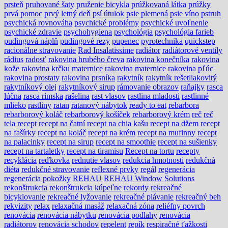
prsteň
pruhované šaty
pruženie bicykla
prúžkovaná látka
prúžky
prvá pomoc
prvý letný deň
psí útulok
psie plemená
psie víno
pstruh
psychická rovnováha
psychické problémy
psychické uvoľnenie
psychické zdravie
psychohygiena
psychológia
psychológia farieb
pudingová náplň
pudingové rezy
pupenec
pyrotechnika
quickstep
racionálne stravovanie
Rad Insalatissime
radiátor
radiátorové ventily
rádius
radosť
rakovina hrubého čreva
rakovina konečníka
rakovina
kože
rakovina krčku maternice
rakovina maternice
rakovina pľúc
rakovina prostaty
rakovina prsníka
rakytník
rakytník rešetliakovitý
rakytníkový olej
rakytníkový sirup
rámovanie obrazov
raňajky
rasca
lúčna
rasca rímska
rašelina
rast vlasov
rastlina mladosti
rastlinné
mlieko
rastliny
ratan
ratanový nábytok
ready to eat
rebarbora
rebarborový koláč
rebarborový košíček
rebarborový krém
reč
reč
tela
recept
recept na čatní
recept na chia kašu
recept na džem
recept
na fašírky
recept na koláč
recept na krém
recept na mufinny
recept
na palacinky
recept na sirup
recept na smoothie
recept na sušienky
recept na tartaletky
recept na tiramisu
Recept na tortu
recepty
recyklácia
reďkovka
rednutie vlasov
redukcia hmotnosti
redukčná
diéta
redukčné stravovanie
reflexné prvky
regál
regenerácia
regenerácia pokožky
REHAU
REHAU Window Solutions
rekonštrukcia
rekonštrukcia kúpeľne
rekordy
rekreačné
bicyklovanie
rekreačné lyžovanie
rekreačné plávanie
rekreačný beh
rekvizity
relax
relaxačná masáž
relaxačná zóna
reliéfny povrch
renovácia
renovácia nábytku
renovácia podlahy
renovácia
radiátorov
renovácia schodov
repelent
repík
respiračné ťažkosti