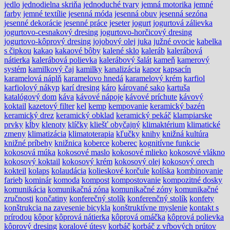
jedlo
jednodielna skriňa
jednoduché tvary
jemná motorika
jemné
farby
jemné textílie
jesenná móda
jesenná obuv
jesenná sezóna
jesenné dekorácie
jesenné práce
jeseter
jogurt
jogurtová zálievka
jogurtovo-cesnakový dresing
jogurtovo-horčicový dresing
jogurtovo-kôprový dresing
jojobový olej
juka
južné ovocie
kabelka
s čipkou
kakao
kakaové bôby
kalené sklo
kaleráb
kalerábová
nátierka
kalerábová polievka
kalerábový šalát
kameň
kamerový
systém
kamilkový čaj
kamilky
kanalizácia
kapor
kapsacín
karamelová náplň
karamelovo hnedá
karamelový krém
karfiol
karfiolový nákyp
karí dresing
káro
kárované sako
kartuša
katalógový dom
káva
kávové nápoje
kávové príchute
kávový
koktail
kazetový filter
kel
kemp
kempovanie
keramický bazén
keramický drez
keramický obklad
keramický pekáč
klampiarske
prvky
kĺby
klenoty
klíčky
kliešť obyčajný
klimaktérium
klimatické
zmeny
klimatizácia
klimatoterapia
kľučky
knihy
knižná kultúra
knižné príbehy
knižnica
koberce
koberec
kognitívne funkcie
kokosová múka
kokosové maslo
kokosové mlieko
kokosové vlákno
kokosový koktail
kokosový krém
kokosový olej
kokosový orech
kokteil
kolaps
kolaudácia
kolieskové korčule
kolíska
kombinovanie
farieb
kominár
komoda
kompost
kompostovanie
kompozitné dosky
komunikácia
komunikačná zóna
komunikačné zóny
komunikačné
zručnosti
končatiny
konferečný stolík
konferenčný stolík
konfety
konštrukcia na zavesenie bicykla
konštruktívne myslenie
kontakt s
prírodou
kôpor
kôprová nátierka
kôprová omáčka
kôprová polievka
kôprový dresing
koralové útesy
korbáč
korbáč z vŕbových prútov