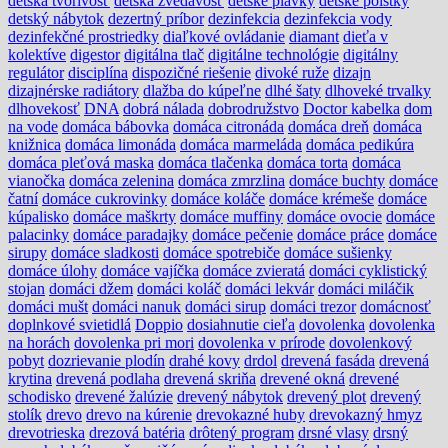
detská tvorivosť
detská zvedavosť
detské plavky
detské poistky
detský nábytok
dezertný príbor
dezinfekcia
dezinfekcia vody
dezinfekčné prostriedky
diaľkové ovládanie
diamant
dieťa v
kolektíve
digestor
digitálna tlač
digitálne technológie
digitálny
regulátor
disciplína
dispozičné riešenie
divoké ruže
dizajn
dizajnérske radiátory
dlažba do kúpeľne
dlhé šaty
dlhoveké trvalky
dlhovekosť
DNA
dobrá nálada
dobrodružstvo
Doctor kabelka
dom
na vode
domáca bábovka
domáca citronáda
domáca dreň
domáca
knižnica
domáca limonáda
domáca marmeláda
domáca pedikúra
domáca pleťová maska
domáca tlačenka
domáca torta
domáca
vianočka
domáca zelenina
domáca zmrzlina
domáce buchty
domáce
čatní
domáce cukrovinky
domáce koláče
domáce krémeše
domáce
kúpalisko
domáce maškrty
domáce muffiny
domáce ovocie
domáce
palacinky
domáce paradajky
domáce pečenie
domáce práce
domáce
sirupy
domáce sladkosti
domáce spotrebiče
domáce sušienky
domáce úlohy
domáce vajíčka
domáce zvieratá
domáci cyklistický
stojan
domáci džem
domáci koláč
domáci lekvár
domáci miláčik
domáci mušt
domáci nanuk
domáci sirup
domáci trezor
domácnosť
doplnkové svietidlá
Doppio
dosiahnutie cieľa
dovolenka
dovolenka
na horách
dovolenka pri mori
dovolenka v prírode
dovolenkový
pobyt
dozrievanie plodín
drahé kovy
drdol
drevená fasáda
drevená
krytina
drevená podlaha
drevená skriňa
drevené okná
drevené
schodisko
drevené žalúzie
drevený nábytok
drevený plot
drevený
stolík
drevo
drevo na kúrenie
drevokazné huby
drevokazný hmyz
drevotrieska
drezová batéria
drôtený program
drsné vlasy
drsný