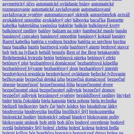
asymetrický účes
automatické ovládanie brány
automatické
rozmrazovanie
automatické zavlažovanie
automatizované
zavlažovacie systémy
automatizovaný skleník
autoprístrešok
aviváž
avokádové smoothie
avokádový olej
bábovka
bacuľka
Baguette
kabelka
bakteriálna vaginóza
baktérie
balkón
balkónové kvety
balkónové rastliny
balóny
balzam na ruky
bambucké maslo
banán
banánové cupcakes
banánové smoothie
banánový koktail
banány
Barrel kabelka
batéria s vodnou brzdou
batéria so sprchou
bavlna
baza
bazalka
bazén
bazénová voda
bazénový alarm
bedrové stavce
beh
beh na lyžiach
behúň
benzén
Best of the Best
betakarotén
Betlehemská hviezda
betón
betónová stierka
betónový efekt
betónový plot
bezbariérová domácnosť
bezbariérová kúpelňa
bezbariérové bývanie
bezbariérový dom
bezbariérový interiér
bezdotyková regulácia
bezdotykové ovládanie
bežecké lyžovanie
bežkovanie
bezpečná detská izba
bezpečná domácnosť
bezpečné
slnenie
bezpečnosť
bezpečnostná fólia
bezpečnostné dvere
bezpečnostné okná
bezpečnostný nábytok
bezpečný domov
bezpečný nábytok
bezrámové systémy
bezúdržbové rastliny
bicykel
bidet
biela čokoláda
biela kapusta
biela sobota
biela technika
bielizeň
bielkoviny
biely čaj
biely kódex
bio
bioaktívne látky
biodiverzia
biodiverzita
biofília
biofilický štýl
biokozmetika
biologické hodiny
biologický odpad
blankyt
blokovanie pošty
blokovanie stránok
bob strih
bob účes
bodové osvetlenie
bodové
svetlá
bohémsky štýl
bolesť chrbta
bolesť kolena
bolesti hrdla
bolesti krížov
bór
borelióza
borovica
borovicové drevo
brána na