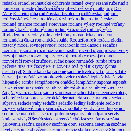
retiazka
retinol
reumatické ochorenia
rezané kvety
rezané ruže
riad z
porcelánu
ríbezle
ríbezľová šťava
ríbezľové želé
ricotta
ríny
Rio
Mare
Ristretto
róba
rodičovská dovolenka
rodičovská podpora
rodičovská výchova
rodičovský zámok
rodina
rodinná oslava
rodinné financie
rodinné stolovanie
rodinné výlety
rodinné vzťahy
rodinný bazén
rodinný dom
rodinný rozpočet
rodinný výlet
Rododendrony
rolety
rolovacie brány
romantická atmosféra
romantická čipka
romantická spálňa
Roquefort
rošt
rotácia plodín
rotačný model
rovnoprávnosť
rozchodník
rozkladacia sedačka
rozmarín
rozmatín
rozmnožovanie rastlín
rozvod plynu
rozvod vody
rozvoj fantázie
rozvoj logiky
rozvoj motoriky
rozvoj osobnosti
rozvoj reči
rozvoj zručnosti
ručné práce
rumanček
rumba
rúra na
pečenie
ruža
ružičkový kel
ružovofialová
rybí tuk
ryby
rýchla
desiata
rýľ
Saddle kabelka
sadenie
sadenie kvetov
sako
šalát
šalát z
červenej repy
šalát zo stopkového zeleru
sálavé teplo
šalvia
šalvia
hispánska
samba
šampiňónová omáčka
šampiňóny
saponát
saponát
na okná
sardinky
satén
šatník
šatníková skriňa
šatníkové vrecúška
šaty
šaty s rozparkom
sauna
saunovanie
schodisko
screenové rolety
sebareflexia
seborea
seboroická dermatitída
sedací nábytok
sedacia
súprava
sedacie vaky
sedačka
sedadlo
šediny
šedivenie
sedlo na
bicykel
sekciové brány
sendvičová podlaha
sendvičové dno
senior
seniori
senná nádcha
senzor pohybu
separovanie odpadu
servis
kotla
servis lyží
šesťdesiatka
severská chôdza
sexi farby
sezóna
grilovania
sezóna kliešťov
sezónna obuv
sezónna zelenina
sezónne
kvety
sezónne oblečenie
sezónne ovocie
sfarbenie vlasov
Shopper