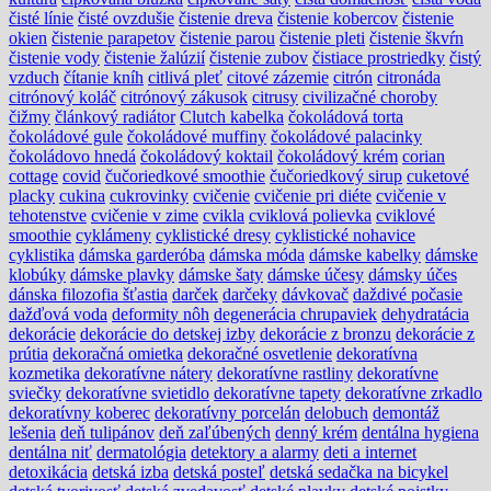
čisté línie
čisté ovzdušie
čistenie dreva
čistenie kobercov
čistenie
okien
čistenie parapetov
čistenie parou
čistenie pleti
čistenie škvŕn
čistenie vody
čistenie žalúzií
čistenie zubov
čistiace prostriedky
čistý
vzduch
čítanie kníh
citlivá pleť
citové zázemie
citrón
citronáda
citrónový koláč
citrónový zákusok
citrusy
civilizačné choroby
čižmy
článkový radiátor
Clutch kabelka
čokoládová torta
čokoládové gule
čokoládové muffiny
čokoládové palacinky
čokoládovo hnedá
čokoládový koktail
čokoládový krém
corian
cottage
covid
čučoriedkové smoothie
čučoriedkový sirup
cuketové
placky
cukina
cukrovinky
cvičenie
cvičenie pri diéte
cvičenie v
tehotenstve
cvičenie v zime
cvikla
cviklová polievka
cviklové
smoothie
cyklámeny
cyklistické dresy
cyklistické nohavice
cyklistika
dámska garderóba
dámska móda
dámske kabelky
dámske
klobúky
dámske plavky
dámske šaty
dámske účesy
dámsky účes
dánska filozofia šťastia
darček
darčeky
dávkovač
daždivé počasie
dažďová voda
deformity nôh
degenerácia chrupaviek
dehydratácia
dekorácie
dekorácie do detskej izby
dekorácie z bronzu
dekorácie z
prútia
dekoračná omietka
dekoračné osvetlenie
dekoratívna
kozmetika
dekoratívne nátery
dekoratívne rastliny
dekoratívne
sviečky
dekoratívne svietidlo
dekoratívne tapety
dekoratívne zrkadlo
dekoratívny koberec
dekoratívny porcelán
delobuch
demontáž
lešenia
deň tulipánov
deň zaľúbených
denný krém
dentálna hygiena
dentálna niť
dermatológia
detektory a alarmy
deti a internet
detoxikácia
detská izba
detská posteľ
detská sedačka na bicykel