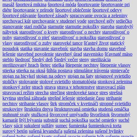
masáž
športová mikina
športová móda
športovanie
športovanie pri
diéte
športovanie v prírode
športové oblečenie
športové odevy
športové plávanie
športové zásady
spracovanie ovocia a zeleniny
sprchovací kút
sprchovanie v studenej vode
sprchové gély
srdiečko
stanovanie
starí rodičia
starnutie
starnutie pokožky
staroba
starobylý
nábytok
starostlivosť o kvety
starostlivosť o nechty
starostlivosť o
nohy
starostlivosť o pleť
starostlivosť o pokožku
starostlivosť o
vlasy
starostlivosť o zuby
staroveké tance
šťastný život
statický
posudok
statika
stavanie stavebníc
stavba
stavba domu
stavebné
lešenie
stavebné povolenie
stavebný úrad
stavenisko
šťavnaté mäso
steblo
štedrosť
Štedrý deň
Štedrý večer
steny
sterilizácia
sterilizovaný hrach
štetec
stielka
štiepenie nechtov
štiepenie vlasov
stierka
stierka na okná
štíhla postava
stimulátor trávenia
stmievače
stojan na bicykel
stojan na odevy
stojan na šaty
stojanové svietidlo
stoličky
stolovanie
stolové svietidlo
stomatológia
stonková zelenina
stonkový zeler
strach
strava
strava v tehotenstve
stravovací plán
stravovací režim
strecha
strečing
stredoveké tance
stres
strešná
krytina
strešná záhrada
strešné lešenie
striedanie času
strihanie
nechtov
strihanie vlasov
štrk
stromček v kvetináči
stropné svietidlo
strukoviny
štruktúra dreva
štrukturovaná omietka
studená omáčka
stuhnuté svaly
stužková
štvorcové umývadlo
štvorlístok
štvornohý
kamarát
štýl bývania
substrát
suchá pokožka
suché omietky
suché
vlasy
súcit
sukulent
sulfáty
sumec
šumienka
šumienková torta
surový betón
sušená levanduľa
sušená zelenina
sušené bylinky
sušené huby
sušené kvety
sušené ovocie
sušenie húb
sušenie ovocia