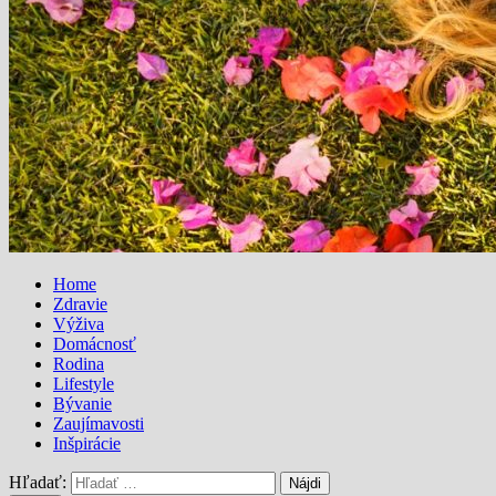
Home
Zdravie
Výživa
Domácnosť
Rodina
Lifestyle
Bývanie
Zaujímavosti
Inšpirácie
Hľadať: