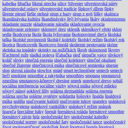
kabelka
šibačka
šikmá strecha
silice
Silvester
silvestrovská párty
silvestrovské oslavy
silvestrovské tradície
šípkový džem
šípky
šírenie plesní
širšie stehná
sirup z bazy
sirup z goji
šišky
skalnica
škandinávska kultúra
škandinávsky štýl bývania
škáry
skialpinizmus
skladanie puzzle
skladovanie náradia
skladovanie ovocia
skladovanie zeleniny
sklenený drez
skleník
skleníkový efekt
sklon
sedla
škodcovia
škola
škola lyžovania
školopovinné dieťa
školská
taška
školské povinnosti
školský kolektív
školský režim
školský rok
škorica
škoricovník
škoricovo hnedá
skrátenie pestovania
skrine
skrinka na topánky
skrinky na nožičkách
škrob
skúsenosti
škvrny
šľachtené ruže
sladká poleva
šľahačka
sleď
slepačie vajce
slivkový
koláč
slivky
slnečná energia
slnečné kolektory
slnečné okuliare
slnečné žiarenie
slnečnicová múka
slnečnicové semienka
slnenie
slon
slovná zásoba
slowfox
smäd
smart technológie
smiech
smiech
lieči
smoking
smoothie z rakytníka
smoothies
smotana
smotanová
zmrzlina
smotanovo-kôprový dresing
smrek
smrekové drevo
sobáš
sociálna inteligencia
sociálne väzby
sójová múka
sójové mlieko
sójový nápoj
soklové lišty
solárna dermatitída
solárna energia
solárna sprcha
solárne systémy
solidarita
šošovky
špalda
špaldová
múka
spálňa
spaľovanie kalórií
spaľovanie tukov
spandex
spánková
psychohygiena
spánkové vankúšiky
spánkový režim
spánok
špargľa
špeciálne háky
špenát
špenátová roláda
špenátové smoothie
špenátový závin
špíz
spoločenské hry
spoločenské kabelky
spoločenské normy
spoločenské šaty
spoločenské tance
spoločenský
život
spolupatričnosť
spolužiak
šport
športová bunda
športová