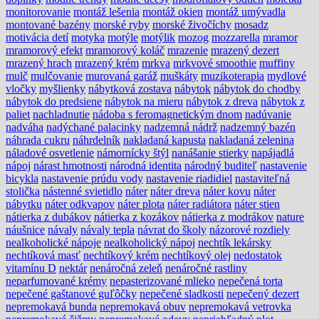
monitorovanie
montáž lešenia
montáž okien
montáž umývadla
montované bazény
morské ryby
morské živočíchy
mosadz
motivácia detí
motyka
motýle
motýlik
mozog
mozzarella
mramor
mramorový efekt
mramorový koláč
mrazenie
mrazený dezert
mrazený hrach
mrazený krém
mrkva
mrkvové smoothie
muffiny
mulč
mulčovanie
murovaná garáž
muškáty
muzikoterapia
mydlové
vločky
myšlienky
nábytková zostava
nábytok
nábytok do chodby
nábytok do predsiene
nábytok na mieru
nábytok z dreva
nábytok z
paliet
nachladnutie
nádoba s feromagnetickým dnom
nadúvanie
nadváha
nadýchané palacinky
nadzemná nádrž
nadzemný bazén
náhrada cukru
náhrdelník
nakladaná kapusta
nakladaná zelenina
náladové osvetlenie
námornícky štýl
nanášanie stierky
napájadlá
nápoj
nárast hmotnosti
národná identita
národný buditeľ
nastavenie
bicykla
nastavenie prúdu vody
nastavenie riadidiel
nastaviteľná
stolička
nástenné svietidlo
náter
náter dreva
náter kovu
náter
nábytku
náter odkvapov
náter plota
náter radiátora
náter stien
nátierka z dubákov
nátierka z kozákov
nátierka z modrákov
nature
náušnice
návaly
návaly tepla
návrat do školy
názorové rozdiely
nealkoholické nápoje
nealkoholický nápoj
nechtík lekársky
nechtíková masť
nechtíkový krém
nechtíkový olej
nedostatok
vitamínu D
nektár
nenáročná zeleň
nenáročné rastliny
neparfumované krémy
nepasterizované mlieko
nepečená torta
nepečené gaštanové guľôčky
nepečené sladkosti
nepečený dezert
nepremokavá bunda
nepremokavá obuv
nepremokavá vetrovka