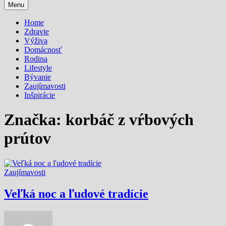
Menu
Home
Zdravie
Výživa
Domácnosť
Rodina
Lifestyle
Bývanie
Zaujímavosti
Inšpirácie
Značka:
korbáč z vŕbových
prútov
Zaujímavosti
Veľká noc a ľudové tradície